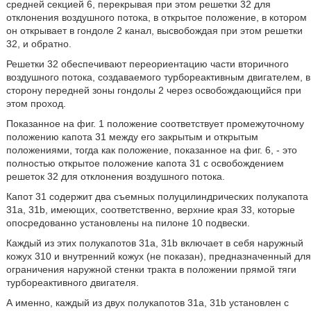
средней секцией 6, перекрывая при этом решетки 32 для
отклонения воздушного потока, в открытое положение, в котором
он открывает в гондоле 2 канал, высвобождая при этом решетки
32, и обратно.
Решетки 32 обеспечивают переориентацию части вторичного
воздушного потока, создаваемого турбореактивным двигателем, в
сторону передней зоны гондолы 2 через освобождающийся при
этом проход.
Показанное на фиг. 1 положение соответствует промежуточному
положению капота 31 между его закрытым и открытым
положениями, тогда как положение, показанное на фиг. 6, - это
полностью открытое положение капота 31 с освобождением
решеток 32 для отклонения воздушного потока.
Капот 31 содержит два съемных полуцилиндрических полукапота
31а, 31b, имеющих, соответственно, верхние края 33, которые
опосредованно установлены на пилоне 10 подвески.
Каждый из этих полукапотов 31а, 31b включает в себя наружный
кожух 310 и внутренний кожух (не показан), предназначенный для
ограничения наружной стенки тракта в положении прямой тяги
турбореактивного двигателя.
А именно, каждый из двух полукапотов 31а, 31b установлен с