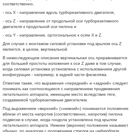
соответственно,
- ось X - направление вдоль турбореактивного двигателя,
- ось Z - направление от продольной оси турбореактивного
двигателя к продольной оси пилона и
- ось Y - направление, ортогональное к осям X и Z.
Для случая с монтажом силовой установки под крылом ось Z
является, в целом, вертикальной.
В нижеследующем описании вертикальная ось приравнивается
для большей простоты изложения к оси Z даже в том случае,
когда силовая установка установлена с использованием другой
конфигурации - например, в задней части фюзеляжа.
Отметим также, что выражения «передний» и «задний» следует
понимать как соотносящиеся с направлением продвижения
летательного аппарата, имеющим место вследствие тяги,
создаваемой турбореактивным двигателем.
Под выражением «верхний» («нижний») понимается положение
вблизи от места напротив (соответственно, напротив) пилона
подвески в случае, когда гондола установлена под крылом
летательного аппарата. Нижнее (верхнее) положение называют
обычно, по аналогии с положением стрелок на циферблате