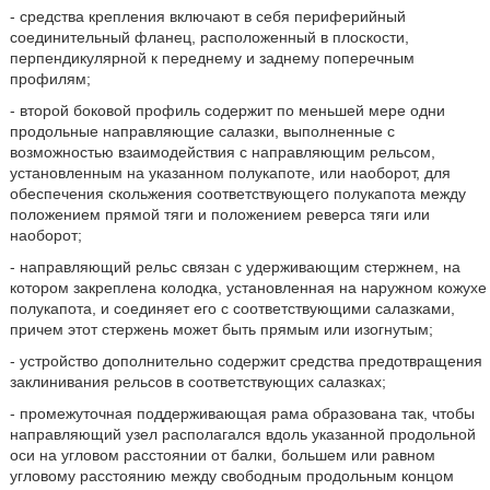
- средства крепления включают в себя периферийный
соединительный фланец, расположенный в плоскости,
перпендикулярной к переднему и заднему поперечным
профилям;
- второй боковой профиль содержит по меньшей мере одни
продольные направляющие салазки, выполненные с
возможностью взаимодействия с направляющим рельсом,
установленным на указанном полукапоте, или наоборот, для
обеспечения скольжения соответствующего полукапота между
положением прямой тяги и положением реверса тяги или
наоборот;
- направляющий рельс связан с удерживающим стержнем, на
котором закреплена колодка, установленная на наружном кожухе
полукапота, и соединяет его с соответствующими салазками,
причем этот стержень может быть прямым или изогнутым;
- устройство дополнительно содержит средства предотвращения
заклинивания рельсов в соответствующих салазках;
- промежуточная поддерживающая рама образована так, чтобы
направляющий узел располагался вдоль указанной продольной
оси на угловом расстоянии от балки, большем или равном
угловому расстоянию между свободным продольным концом