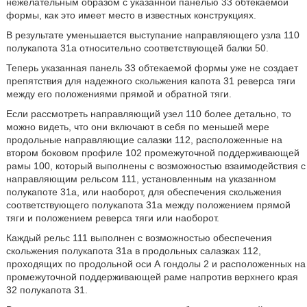
нежелательным образом с указанной панелью 33 обтекаемой
формы, как это имеет место в известных конструкциях.
В результате уменьшается выступание направляющего узла 110
полукапота 31а относительно соответствующей балки 50.
Теперь указанная панель 33 обтекаемой формы уже не создает
препятствия для надежного скольжения капота 31 реверса тяги
между его положениями прямой и обратной тяги.
Если рассмотреть направляющий узел 110 более детально, то
можно видеть, что они включают в себя по меньшей мере
продольные направляющие салазки 112, расположенные на
втором боковом профиле 102 промежуточной поддерживающей
рамы 100, который выполнены с возможностью взаимодействия с
направляющим рельсом 111, установленным на указанном
полукапоте 31а, или наоборот, для обеспечения скольжения
соответствующего полукапота 31а между положением прямой
тяги и положением реверса тяги или наоборот.
Каждый рельс 111 выполнен с возможностью обеспечения
скольжения полукапота 31а в продольных салазках 112,
проходящих по продольной оси А гондолы 2 и расположенных на
промежуточной поддерживающей раме напротив верхнего края
32 полукапота 31.