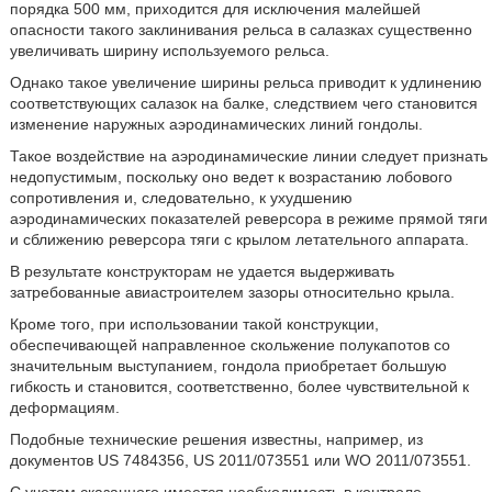
порядка 500 мм, приходится для исключения малейшей
опасности такого заклинивания рельса в салазках существенно
увеличивать ширину используемого рельса.
Однако такое увеличение ширины рельса приводит к удлинению
соответствующих салазок на балке, следствием чего становится
изменение наружных аэродинамических линий гондолы.
Такое воздействие на аэродинамические линии следует признать
недопустимым, поскольку оно ведет к возрастанию лобового
сопротивления и, следовательно, к ухудшению
аэродинамических показателей реверсора в режиме прямой тяги
и сближению реверсора тяги с крылом летательного аппарата.
В результате конструкторам не удается выдерживать
затребованные авиастроителем зазоры относительно крыла.
Кроме того, при использовании такой конструкции,
обеспечивающей направленное скольжение полукапотов со
значительным выступанием, гондола приобретает большую
гибкость и становится, соответственно, более чувствительной к
деформациям.
Подобные технические решения известны, например, из
документов US 7484356, US 2011/073551 или WO 2011/073551.