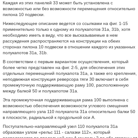
Каждая из этих панелей 33 может быть установлена с
возможностью или без возможности перемещения относительно
пилона 10 подвески.
Нижеследующее описание ведется со ссылками на фиг. 1-15
применительно только к одному из полукапотов 31а, 31b, хотя
необходимо иметь в виду, что все высказываемые в нем
рассуждения распространяются на конструкции на обеих
сторонах пилона 10 подвески в отношении каждого из указанных
полукапотов 31а, 31b.
В соответствии с первым вариантом осуществления, который
более четко представлен на фиг. 2-5, для обеспечения этих
отдельных перемещений полукапота 31а, а также его крепления,
неподвижная конструкция реверсора тяги 30 включает в себя
промежуточную поддерживающую раму 100, расположенную
между балкой 50 и полукапотом 31а.
Эта промежуточная поддерживающая рама 100 выполнена с
возможностью обеспечения возможности углового смещения
направляющего узла 110 полукапота 31а относительно балки 50
в плоскости, радиальной к продольной оси А.
Поступательно-направляющий узел 110 полукапота 31а
образован узлом «рельс 111 - салазки 112», который