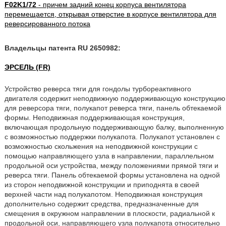
F02K1/72
- причем задний конец корпуса вентилятора
перемещается, открывая отверстие в корпусе вентилятора для
реверсированного потока
Владельцы патента RU 2650982:
ЭРСЕЛЬ (FR)
Устройство реверса тяги для гондолы турбореактивного
двигателя содержит неподвижную поддерживающую конструкцию
для реверсора тяги, полукапот реверса тяги, панель обтекаемой
формы. Неподвижная поддерживающая конструкция,
включающая продольную поддерживающую балку, выполненную
с возможностью поддержки полукапота. Полукапот установлен с
возможностью скольжения на неподвижной конструкции с
помощью направляющего узла в направлении, параллельном
продольной оси устройства, между положениями прямой тяги и
реверса тяги. Панель обтекаемой формы установлена на одной
из сторон неподвижной конструкции и приподнята в своей
верхней части над полукапотом. Неподвижная конструкция
дополнительно содержит средства, предназначенные для
смещения в окружном направлении в плоскости, радиальной к
продольной оси, направляющего узла полукапота относительно