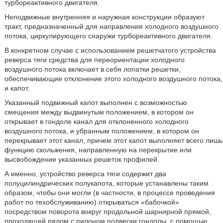
турбореактивного двигателя.
Неподвижные внутренняя и наружная конструкции образуют
тракт, предназначенный для направления холодного воздушного
потока, циркулирующего снаружи турбореактивного двигателя.
В конкретном случае с использованием решетчатого устройства
реверса тяги средства для переориентации холодного
воздушного потока включает в себя лопатки решетки,
обеспечивающие отклонение этого холодного воздушного потока,
и капот.
Указанный подвижный капот выполнен с возможностью
смещения между выдвинутым положением, в котором он
открывает в гондоле канал для отклоненного холодного
воздушного потока, и убранным положением, в котором он
перекрывает этот канал, причем этот капот выполняет всего лишь
функцию скольжения, направленную на перекрытие или
высвобождение указанных решеток профилей.
А именно, устройство реверса тяги содержит два
полуцилиндрических полукапота, которые устанавлены таким
образом, чтобы они могли (в частности, в процессе проведения
работ по техобслуживанию) открываться «бабочкой»
посредством поворота вокруг продольной шарнирной прямой,
проходящей рядом с пилоном подвески гондолы, с помощью