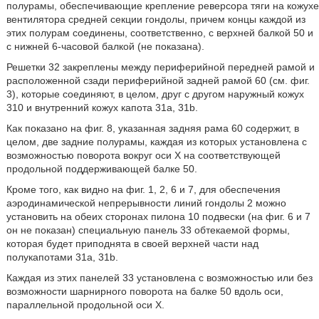
полурамы, обеспечивающие крепление реверсора тяги на кожухе
вентилятора средней секции гондолы, причем концы каждой из
этих полурам соединены, соответственно, с верхней балкой 50 и
с нижней 6-часовой балкой (не показана).
Решетки 32 закреплены между периферийной передней рамой и
расположенной сзади периферийной задней рамой 60 (см. фиг.
3), которые соединяют, в целом, друг с другом наружный кожух
310 и внутренний кожух капота 31а, 31b.
Как показано на фиг. 8, указанная задняя рама 60 содержит, в
целом, две задние полурамы, каждая из которых установлена с
возможностью поворота вокруг оси X на соответствующей
продольной поддерживающей балке 50.
Кроме того, как видно на фиг. 1, 2, 6 и 7, для обеспечения
аэродинамической непрерывности линий гондолы 2 можно
установить на обеих сторонах пилона 10 подвески (на фиг. 6 и 7
он не показан) специальную панель 33 обтекаемой формы,
которая будет приподнята в своей верхней части над
полукапотами 31а, 31b.
Каждая из этих панелей 33 установлена с возможностью или без
возможности шарнирного поворота на балке 50 вдоль оси,
параллельной продольной оси X.