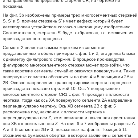
и направление непрерывного стержня CR, на чертеже не
показаны.
На фиг. 3b изображены примеры трех многосегментных стержней
S, S' и S, причем стержень S' имеет дефект, который будет
детектирован устройством согласно настоящему изобретению.
Соответственно, стержень S' будет отбракован, т.е. исключен из
производственного процесса.
Сегмент 2 является самым коротким из сегментов,
представленных в обоих примерах с фиг. 1 и 2; его длина близка
к диаметру фильтрового стержня. В процессе производства
фильтрового многосегментного стержня может произойти, что
такие короткие сегменты случайно окажутся повернутыми. Такие
повернутые сегменты обозначены на фиг. 4 и 5 позициями 2A и
2B. Осевое направление транспортировки стержня в процессе
производства показано стрелкой 10. Ось Y непрерывного
многосегментного стержня CR1 с фиг. 4 проходит в плоскости
чертежа, тогда как ось ХА повернутого сегмента 2A направлена
перпендикулярно чертежу. Ось ХВ сегмента 2B с фиг. 5
расположена под наклоном к плоскости чертежа и
перпендикулярна оси Z, хотя возможна и наклонная ориентация
оси ХВ относительно оси Z. На фиг. 6 и 7 изображены разрезы А-
А и В-В сегментов 2B и 3, показанных на фиг. 5. Позицией 11
обозначена бумажная обертка, в которой заключены сегменты