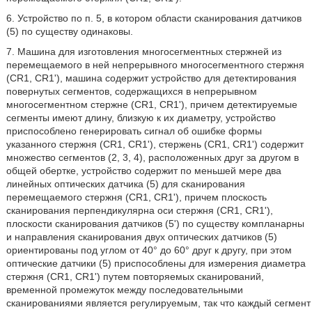
6. Устройство по п. 5, в котором области сканирования датчиков
(5) по существу одинаковы.
7. Машина для изготовления многосегментных стержней из
перемещаемого в ней непрерывного многосегментного стержня
(CR1, CR1'), машина содержит устройство для детектирования
повернутых сегментов, содержащихся в непрерывном
многосегментном стержне (CR1, CR1'), причем детектируемые
сегменты имеют длину, близкую к их диаметру, устройство
приспособлено генерировать сигнал об ошибке формы
указанного стержня (CR1, CR1'), стержень (CR1, CR1') содержит
множество сегментов (2, 3, 4), расположенных друг за другом в
общей обертке, устройство содержит по меньшей мере два
линейных оптических датчика (5) для сканирования
перемещаемого стержня (CR1, CR1'), причем плоскость
сканирования перпендикулярна оси стержня (CR1, CR1'),
плоскости сканирования датчиков (5') по существу компланарны
и направления сканирования двух оптических датчиков (5)
ориентированы под углом от 40° до 60° друг к другу, при этом
оптические датчики (5) приспособлены для измерения диаметра
стержня (CR1, CR1') путем повторяемых сканирований,
временной промежуток между последовательными
сканированиями является регулируемым, так что каждый сегмент