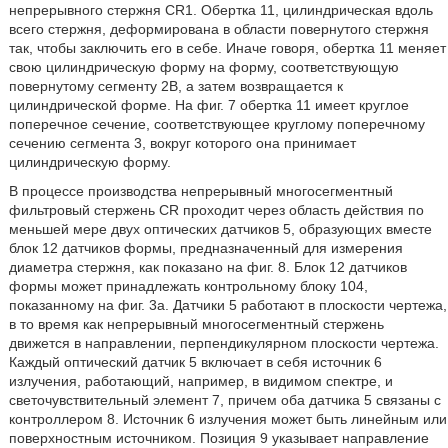
непрерывного стержня CR1. Обертка 11, цилиндрическая вдоль
всего стержня, деформирована в области повернутого стержня
так, чтобы заключить его в себе. Иначе говоря, обертка 11 меняет
свою цилиндрическую форму на форму, соответствующую
повернутому сегменту 2B, а затем возвращается к
цилиндрической форме. На фиг. 7 обертка 11 имеет круглое
поперечное сечение, соответствующее круглому поперечному
сечению сегмента 3, вокруг которого она принимает
цилиндрическую форму.
В процессе производства непрерывный многосегментный
фильтровый стержень CR проходит через область действия по
меньшей мере двух оптических датчиков 5, образующих вместе
блок 12 датчиков формы, предназначенный для измерения
диаметра стержня, как показано на фиг. 8. Блок 12 датчиков
формы может принадлежать контрольному блоку 104,
показанному на фиг. 3a. Датчики 5 работают в плоскости чертежа,
в то время как непрерывный многосегментный стержень
движется в направлении, перпендикулярном плоскости чертежа.
Каждый оптический датчик 5 включает в себя источник 6
излучения, работающий, например, в видимом спектре, и
светочувствительный элемент 7, причем оба датчика 5 связаны с
контроллером 8. Источник 6 излучения может быть линейным или
поверхностным источником. Позиция 9 указывает направление