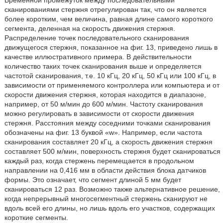
Временной промежуток между последовательными
сканированиями стержня отрегулирован так, что он является
более коротким, чем величина, равная длине самого короткого
сегмента, деленная на скорость движения стержня.
Распределение точек последовательного сканирования
движущегося стержня, показанное на фиг. 13, приведено лишь в
качестве иллюстративного примера. В действительности
количество таких точек сканирования выше и определяется
частотой сканирования, т.е. 10 кГц, 20 кГц, 50 кГц или 100 кГц, в
зависимости от применяемого контроллера или компьютера и от
скорости движения стержня, которая находится в диапазоне,
например, от 50 м/мин до 600 м/мин. Частоту сканирования
можно регулировать в зависимости от скорости движения
стержня. Расстояния между соседними точками сканирования
обозначены на фиг. 13 буквой «w». Например, если частота
сканирования составляет 20 кГц, а скорость движения стержня
составляет 500 м/мин, поверхность стержня будет сканироваться
каждый раз, когда стержень перемещается в продольном
направлении на 0,416 мм в области действия блока датчиков
формы. Это означает, что сегмент длиной 5 мм будет
сканироваться 12 раз. Возможно также альтернативное решение,
когда непрерывный многосегментный стержень сканируют не
вдоль всей его длины, но лишь вдоль его участков, содержащих
короткие сегменты.