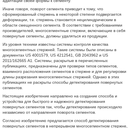
адаптации своей формы к сегменту.
Иначе говоря, поворот сегмента приводит к тому, что
сформированный стержень в некоторой степени подвергается
деформации, т.е. стержень становится нецилиндрическим в
области смещенного сегмента. В соответствии с требованиями
производителей, многосегментные стержни, включающие в себя
повернутые сегменты, должны удаляться из продукции.
Из уровня техники известны системы контроля качества
многосегментных стержней. Такие системы были описаны в
документах US 4001579, US 4212541, GB 2043962 и US
2011/162665 А1. Системы, раскрытые в перечисленных
публикациях, предназначены для проверки типов сегментов,
взаимного расположения сегментов в стержне и для регулировки
длины разрезания многосегментных стержней. Однако в этих
публикациях не раскрыты способы детектирования повернутых
сегментов.
Настоящее изобретение направлено на создание способа и
устройства для быстрого и надежного детектирования
повернутых сегментов так, чтобы детектирование происходило
независимо от направления поворота сегментов.
Согласно изобретению предлагается способ детектирования
повернутых сегментов в непрерывном многосегментном стержне,