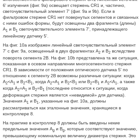
6' излучения (фиг. 9a) освещает стержень CR1 и, частично,
светочувствительный элемент 7' (фиг. 9a и 9b). Если в
фильтровом стержне CR1 нет повернутых сегментов и связанных
с ними ошибок формы, будут освещены два фрагмента (длины)
A
и B
светочувствительного элемента 7', принадлежащего
1
1
линейному датчику 5'.
На фиг. 10a изображен линейный светочувствительный элемент
7' с фиг. 9a, освещенный в двух фрагментах А
и В
вследствие
2
2
поворота сегмента 2B. На фиг. 10b представлена та же ситуация,
показанная в осевом направлении многосегментного стержня
CR1. В зависимости от положения оптического датчика 5' по
отношению к сегменту 2B возможны различные ситуации: когда
A
<A
и B
<B
, когда A
=A
и B
<B
или B
=B
и A
<A
, а также
2
1
2
1
2
1
2
1
2
1
2
1
когда A
=A
и B
=B
(последнее относится к ситуации, когда
2
1
2
1
деформация стержня является «невидимой» для датчика).
Значения A
и B
, указанные на фиг. 10a, должны
1
1
рассматриваться как эталонные значения, хранящиеся в
контроллере 8.
На практике в контроллер 8 должны быть введены некие
предельные значения A
и B
, которые соответствуют значению,
g
g
превышающему номинальную величину диаметра стержня. Это