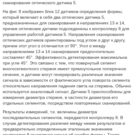
сканирования оптического датчика 5.
На фиг. 8 изображен блок 12 датчиков определения формы,
который включает в себя два оптических датчика 5,
предназначенных для сканирования в направлениях 13 и 14,
причем оптические датчики подсоединены к контроллеру 8 для
управления работой датчиков 5. Направления сканирования
оптических датчиков ориентированы под углом α друг к другу,
причем этот угол α отличается от 90°. Угол α между
направлениями 13 и 14 сканирования предпочтительно
составляет 45°. Эффективность детектирования максимальна
при угле 45°. Это связано с тем, что повернутый сегмент
многосегментного стержня имеет прямоугольное поперечное
сечение, и датчики могут генерировать различные значения
сигнала в зависимости от фактического угла поворота сегмента
относительно направления падения света на стержень. Обычно
используется аналоговый сигнал. Датчики 5 приспособлены для
измерения диаметра стержня, в частности диаметров его
отдельных сегментов, посредством повторяемых сканирований.
Результаты измерений, т.е. величины диаметра
последовательных сегментов, передаются контроллеру 8. В
случае детектирования различия между неким результатом и
предварительно определенным эталонным значением
контроллер 8 генерирует сигнал об ошибке формы. Таким