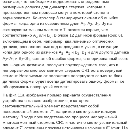
означает, что необходимо поддерживать определенные
размерные допуски для диаметра стержня, которые в
производственном процессе могут в некоторой степени
варьироваться. Контроллер 8 сгенерирует сигнал об ошибке
формы, когда одна из освещенных длин A
, А
, B
, В
на
1
2
1
2
светочувствительном элементе 7' окажется короче, чем
соответственно A
или B
. В блоке 12 датчиков формы (фиг. 8),
g
g
включающем в себя, например, два линейных оптических
датчика, расположенных под подходящим углом, в ситуации,
когда для одного из датчиков А
=А
и В
=В
и для другого датчика
2
1
2
1
A
<A
и B
<B
, сигнал об ошибке формы, сгенерированный всего
2
1
2
1
лишь одним датчиком, послужит подтверждением того, что в
непрерывном многосегментном стержне CR1 есть повернутый
сегмент. Независимо от положения повернутого сегмента блок
датчиков формы будет всегда детектировать ошибку формы, т.е.
обнаруживать повернутый сегмент.
На фиг. 11a изображен пример варианта осуществления
устройства согласно изобретению, в котором
светочувствительный элемент представляет собой
поверхностный элемент 7ʺ, например светочувствительную
матрицу. В ходе производственного процесса непрерывный
многосегментный стержень CR1 и частично светочувствительный
элемент 7ʺ освещены плоским источником излучения 6ʺ (фиг. 11a