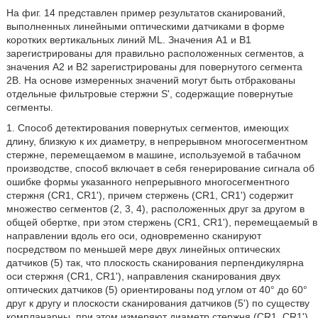
На фиг. 14 представлен пример результатов сканирований,
выполненных линейными оптическими датчиками в форме
коротких вертикальных линий ML. Значения А1 и В1
зарегистрированы для правильно расположенных сегментов, а
значения А2 и В2 зарегистрированы для повернутого сегмента
2B. На основе измеренных значений могут быть отбракованы
отдельные фильтровые стержни S', содержащие повернутые
сегменты.
1. Способ детектирования повернутых сегментов, имеющих
длину, близкую к их диаметру, в непрерывном многосегментном
стержне, перемещаемом в машине, используемой в табачном
производстве, способ включает в себя генерирование сигнала об
ошибке формы указанного непрерывного многосегментного
стержня (CR1, CR1'), причем стержень (CR1, CR1') содержит
множество сегментов (2, 3, 4), расположенных друг за другом в
общей обертке, при этом стержень (CR1, CR1'), перемещаемый в
направлении вдоль его оси, одновременно сканируют
посредством по меньшей мере двух линейных оптических
датчиков (5) так, что плоскость сканирования перпендикулярна
оси стержня (CR1, CR1'), направления сканирования двух
оптических датчиков (5) ориентированы под углом от 40° до 60°
друг к другу и плоскости сканирования датчиков (5') по существу
компланарны, при этом измеряют диаметр стержня (CR1, CR1')