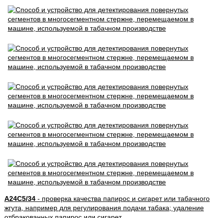
A24C5/34
- проверка качества папирос и сигарет или табачного
жгута, например для регулирования подачи табака; удаление
отбракованных папирос или сигарет