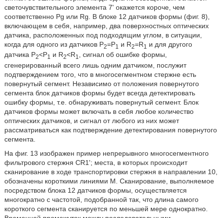
светочувствительного элемента 7' окажется короче, чем
соответственно Pg или Rg. В блоке 12 датчиков формы (фиг. 8),
включающем в себя, например, два поверхностных оптических
датчика, расположенных под подходящим углом, в ситуации,
когда для одного из датчиков P
=P
и R
=R
и для другого
2
1
2
1
датчика P
<P
и R
<R
, сигнал об ошибке формы,
2
1
2
1
сгенерированный всего лишь одним датчиком, послужит
подтверждением того, что в многосегментном стержне есть
повернутый сегмент. Независимо от положения повернутого
сегмента блок датчиков формы будет всегда детектировать
ошибку формы, т.е. обнаруживать повернутый сегмент. Блок
датчиков формы может включать в себя любое количество
оптических датчиков, и сигнал от любого из них может
рассматриваться как подтверждение детектирования повернутого
сегмента.
На фиг. 13 изображен пример непрерывного многосегментного
фильтрового стержня CR1'; места, в которых происходит
сканирование в ходе транспортировки стержня в направлении 10,
обозначены короткими линиями М. Сканирование, выполняемое
посредством блока 12 датчиков формы, осуществляется
многократно с частотой, подобранной так, что длина самого
короткого сегмента сканируется по меньшей мере однократно.