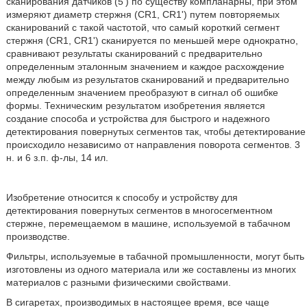
сканирования датчиков (5') по существу компланарны, при этом
измеряют диаметр стержня (CR1, CR1') путем повторяемых
сканирований с такой частотой, что самый короткий сегмент
стержня (CR1, CR1') сканируется по меньшей мере однократно,
сравнивают результаты сканирований с предварительно
определенным эталонным значением и каждое расхождение
между любым из результатов сканирований и предварительно
определенным значением преобразуют в сигнал об ошибке
формы. Техническим результатом изобретения является
создание способа и устройства для быстрого и надежного
детектирования повернутых сегментов так, чтобы детектирование
происходило независимо от направления поворота сегментов. 3
н. и 6 з.п. ф-лы, 14 ил.
Изобретение относится к способу и устройству для
детектирования повернутых сегментов в многосегментном
стержне, перемещаемом в машине, используемой в табачном
производстве.
Фильтры, используемые в табачной промышленности, могут быть
изготовлены из одного материала или же составлены из многих
материалов с разными физическими свойствами.
В сигаретах, производимых в настоящее время, все чаще