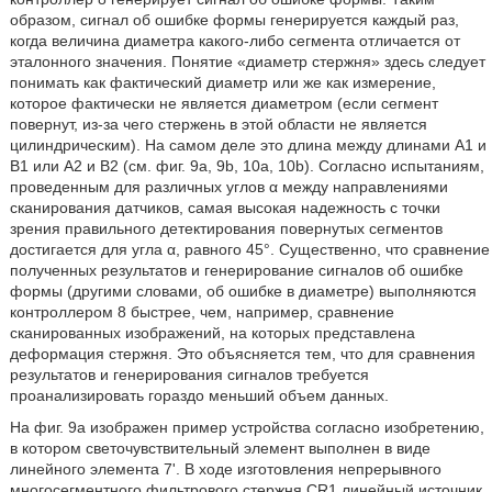
образом, сигнал об ошибке формы генерируется каждый раз,
когда величина диаметра какого-либо сегмента отличается от
эталонного значения. Понятие «диаметр стержня» здесь следует
понимать как фактический диаметр или же как измерение,
которое фактически не является диаметром (если сегмент
повернут, из-за чего стержень в этой области не является
цилиндрическим). На самом деле это длина между длинами А1 и
В1 или А2 и В2 (см. фиг. 9a, 9b, 10a, 10b). Согласно испытаниям,
проведенным для различных углов α между направлениями
сканирования датчиков, самая высокая надежность с точки
зрения правильного детектирования повернутых сегментов
достигается для угла α, равного 45°. Существенно, что сравнение
полученных результатов и генерирование сигналов об ошибке
формы (другими словами, об ошибке в диаметре) выполняются
контроллером 8 быстрее, чем, например, сравнение
сканированных изображений, на которых представлена
деформация стержня. Это объясняется тем, что для сравнения
результатов и генерирования сигналов требуется
проанализировать гораздо меньший объем данных.
На фиг. 9a изображен пример устройства согласно изобретению,
в котором светочувствительный элемент выполнен в виде
линейного элемента 7'. В ходе изготовления непрерывного
многосегментного фильтрового стержня CR1 линейный источник