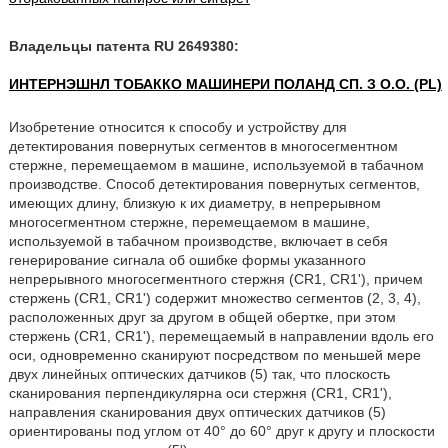
Владельцы патента RU 2649380:
ИНТЕРНЭШНЛ ТОБАККО МАШИНЕРИ ПОЛАНД СП. З О.О. (PL)
Изобретение относится к способу и устройству для
детектирования повернутых сегментов в многосегментном
стержне, перемещаемом в машине, используемой в табачном
производстве. Способ детектирования повернутых сегментов,
имеющих длину, близкую к их диаметру, в непрерывном
многосегментном стержне, перемещаемом в машине,
используемой в табачном производстве, включает в себя
генерирование сигнала об ошибке формы указанного
непрерывного многосегментного стержня (CR1, CR1'), причем
стержень (CR1, CR1') содержит множество сегментов (2, 3, 4),
расположенных друг за другом в общей обертке, при этом
стержень (CR1, CR1'), перемещаемый в направлении вдоль его
оси, одновременно сканируют посредством по меньшей мере
двух линейных оптических датчиков (5) так, что плоскость
сканирования перпендикулярна оси стержня (CR1, CR1'),
направления сканирования двух оптических датчиков (5)
ориентированы под углом от 40° до 60° друг к другу и плоскости