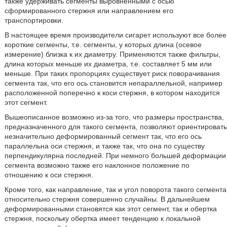
также удерживать сегменты выровненными с осью
сформированного стержня или направлением его
транспортировки.
В настоящее время производители сигарет используют все более
короткие сегменты, т.е. сегменты, у которых длина (осевое
измерение) близка к их диаметру. Применяются также фильтры,
длина которых меньше их диаметра, т.е. составляет 5 мм или
меньше. При таких пропорциях существует риск поворачивания
сегмента так, что его ось становится непараллельной, например
расположенной поперечно к коси стержня, в котором находится
этот сегмент.
Вышеописанное возможно из-за того, что размеры пространства,
предназначенного для такого сегмента, позволяют ориентировать
незначительно деформированный сегмент так, что его ось
параллельна оси стержня, и также так, что она по существу
перпендикулярна последней. При немного большей деформации
сегмента возможно также его наклонное положение по
отношению к оси стержня.
Кроме того, как направление, так и угол поворота такого сегмента
относительно стержня совершенно случайны. В дальнейшем
деформированными становятся как этот сегмент, так и обертка
стержня, поскольку обертка имеет тенденцию к локальной