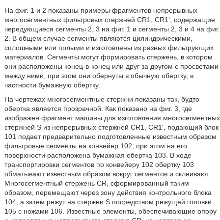
На фиг. 1 и 2 показаны примеры фрагментов непрерывных
многосегментных фильтровых стержней CR1, CR1', содержащие
чередующиеся сегменты 2, 3 на фиг. 1 и сегменты 2, 3 и 4 на фиг.
2. В общем случае сегменты являются цилиндрическими,
сплошными или полыми и изготовлены из разных фильтрующих
материалов. Сегменты могут формировать стержень, в котором
они расположены конец-в-конец или друг за другом с просветами
между ними, при этом они обернуты в обычную обертку, в
частности бумажную обертку.
На чертежах многосегментные стержни показаны так, будто
обертка является прозрачной. Как показано на фиг. 3, где
изображен фрагмент машины для изготовления многосегментных
стержней S из непрерывных стержней CR1, CR1', подающий блок
101 подает предварительно подготовленные известным образом
фильтровые сегменты на конвейер 102, при этом на его
поверхности расположена бумажная обертка 103. В ходе
транспортировки сегментов по конвейеру 102 обертку 103
обматывают известным образом вокруг сегментов и склеивают.
Многосегментный стержень CR, сформированный таким
образом, перемещают через зону действия контрольного блока
104, а затем режут на стержни S посредством режущей головки
105 с ножами 106. Известные элементы, обеспечивающие опору