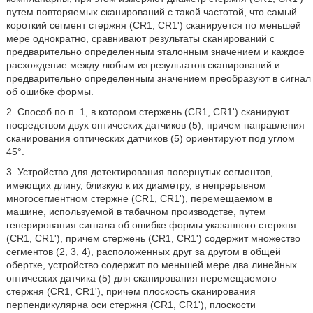
путем повторяемых сканирований с такой частотой, что самый
короткий сегмент стержня (CR1, CR1') сканируется по меньшей
мере однократно, сравнивают результаты сканирований с
предварительно определенным эталонным значением и каждое
расхождение между любым из результатов сканирований и
предварительно определенным значением преобразуют в сигнал
об ошибке формы.
2. Способ по п. 1, в котором стержень (CR1, CR1') сканируют
посредством двух оптических датчиков (5), причем направления
сканирования оптических датчиков (5) ориентируют под углом
45°.
3. Устройство для детектирования повернутых сегментов,
имеющих длину, близкую к их диаметру, в непрерывном
многосегментном стержне (CR1, CR1'), перемещаемом в
машине, используемой в табачном производстве, путем
генерирования сигнала об ошибке формы указанного стержня
(CR1, CR1'), причем стержень (CR1, CR1') содержит множество
сегментов (2, 3, 4), расположенных друг за другом в общей
обертке, устройство содержит по меньшей мере два линейных
оптических датчика (5) для сканирования перемещаемого
стержня (CR1, CR1'), причем плоскость сканирования
перпендикулярна оси стержня (CR1, CR1'), плоскости