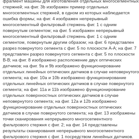
фрагмент машины для изготовления отдельных многосегментных
стержней; на фиг. 3b изображен пример отдельных
многосегментных стержней, в одном из которых наблюдается
ошибка формы; на фиг. 4 изображен непрерывный
многосегментный фильтровый стержень фиг. 1 с одним
повернутым сегментом; на фиг. 5 изображен непрерывный
многосегментный фильтровый стержень фиг. 1 с одним
сегментом, повернутым другим образом; на фиг. 6 представлен
разрез повернутого сегмента с фиг. 5 по плоскости А-А; на фиг. 7
представлен разрез повернутого сегмента с фиг. 5 по плоскости
В-В; на фиг. 8 изображено расположение двух оптических
датчиков; на фиг. 9a и 9b изображено функционирование
отдельных линейных оптических датчиков в случае неповернутого
сегмента; на фиг. 10a и 10b изображено функционирование
отдельных линейных оптических датчиков в случае повернутого
сегмента; на фиг. 11a и 11b изображено функционирование
отдельных поверхностных оптических датчиков в случае
неповернутого сегмента; на фиг. 12a и 12b изображено
функционирование отдельных поверхностных оптических
датчиков в случае повернутого сегмента; на фиг. 13 изображены
точки сканирования непрерывного многосегментного
фильтрового стержня с фиг. 2; на фиг. 14 представлены
результаты сканирования непрерывного многосегментного
фильтрового стержня с фиг. 1 посредством линейных датчиков.