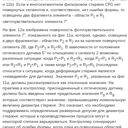
и 11b). Если в многосегментном фильтровом стержне CR1 нет
повернутых сегментов и, соответственно, нет ошибки формы, то
освещены два фрагмента элемента - области Р
и R
1
1
светочувствительного элемента 7ʺ.
На фиг. 12a изображена поверхность фоточувствительного
элемента 7ʺ, показанного на фиг. 11a, которая, однако, освещена
в двух фрагментах - областях Р
и R
из-за наличия повернутого
2
2
сегмента 2В, где P
<P
и R
<R
. В зависимости от положения
2
1
2
1
оптического датчика 5ʺ по отношению к сегменту 2 возможны
различные ситуации: когда P
<P
и R
<R
, когда P
=P
и R
<R
2
1
2
1
2
1
2
1
или R
=R
и P
<P
, а также когда P
=P
и R
=R
(последнее
2
1
2
1
2
1
2
1
относится к ситуации, когда деформация стержня является
«невидимой» для датчика). Значения P
и R
, указанные на фиг.
1
1
11a, должны рассматриваться как эталонные значения. На
практике в контроллер, присоединенный к оптическому датчику,
должны быть введены некие предельные значения P
и R
,
g
g
которые соответствуют значению, превышающему номинальную
величину диаметра стержня. Это означает, что необходимо
поддерживать определенные размерные допуски для диаметра
стержня, которые в производственном процессе могут в
некоторой степени варьироваться. Контроллер сгенерирует
сигнал об ошибке формы, когда одна из освещенных областей