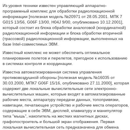
Из уровня техники известен управляющий аппаратно-
программный комплекс для обработки радиолокационной
информации [полезная модель №20971 от 28.05.2001. МПК 7
G01S 13/56, G06F 13/00, H04J 9/00, опубликовано 10.12.2001],
который состоит из блока обработки аналоговой (координатной)
радиолокационной информации и блока обработки вторичной
(трассовой) радиолокационной информации, выполненных на
базе Intel-совместимых ЭВМ.
Известный комплекс не может обеспечить оптимальное
планирование полетов и перелетов, пригодное к использованию
в системах контроля и координации.
Известна автоматизированная система управления
противовоздушной обороны [полезная модель №16035 от
30.03.2000, МПК7 G06F 15/16, опубликовано 27.11.2000], которая
содержит две локальные вычислительные сети электронно-
вычислительных машин, которые входят в автоматизированные
рабочие места, аппаратуру передачи данных, топопривязки,
навигации, печатающее устройство и рабочие места операторов,
содержащие в себе ЭВМ, дисплей, клавиатуру и манипулятор
типа "мышь", накопитель на жестких магнитных дисках,
графопостроитель и большой экран отображения. Первая
локальная вычислительная сеть предназначена для обмена