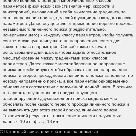
полного волнового поля для многочисленных классов
параметров физических свойств (например, скорости и
анизотропии), включающий в себя вычисление градиента, то
есть направления поиска, целевой функции для каждого класса
параметров. Далее осуществляют применение первого прохода
независимого линейного поиска (предпочтительно,
исчерпывающего) к каждому классу параметров, чтобы получить
соответствующую длину шага по направлению поиска для
каждого класса параметров. Способ также включает
использование длин шагов, чтобы задать относительное
масштабирование между градиентами всех классов
параметров. Далее каждое масштабированное направление
поиска рекомбинируют, чтобы образовать новое направление
поиска, и второй проход нового линейного поиска выполняют по
новому направлению поиска, а все параметры одновременно
обновляют в соответствии с полученной длиной шага. В отличие
от варианта осуществления предшествующего
альтернирующего двухпроходного поиска модель можно
обновлять после каждого первого прохода линейного поиска и
не выполнять для этого второй проход линейного поиска.
Технический результат – повышение точности получаемых
данных. 10 з.п. ф-лы, 13 ил.
© Патентный поиск, поиск патентов на полезные