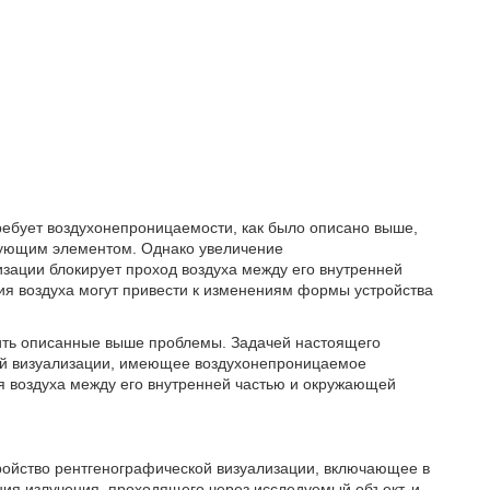
требует воздухонепроницаемости, как было описано выше,
рующим элементом. Однако увеличение
зации блокирует проход воздуха между его внутренней
я воздуха могут привести к изменениям формы устройства
шить описанные выше проблемы. Задачей настоящего
ой визуализации, имеющее воздухонепроницаемое
я воздуха между его внутренней частью и окружающей
тройство рентгенографической визуализации, включающее в
ия излучения, проходящего через исследуемый объект, и