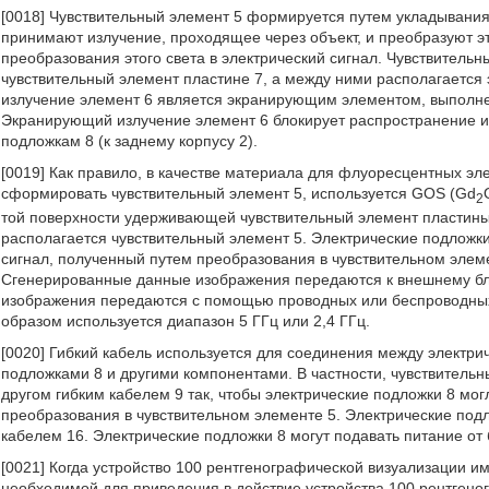
[0018] Чувствительный элемент 5 формируется путем укладывания
принимают излучение, проходящее через объект, и преобразуют эт
преобразования этого света в электрический сигнал. Чувствител
чувствительный элемент пластине 7, а между ними располагаетс
излучение элемент 6 является экранирующим элементом, выполне
Экранирующий излучение элемент 6 блокирует распространение из
подложкам 8 (к заднему корпусу 2).
[0019] Как правило, в качестве материала для флуоресцентных эле
сформировать чувствительный элемент 5, используется GOS (Gd
2
той поверхности удерживающей чувствительный элемент пластины 
располагается чувствительный элемент 5. Электрические подложк
сигнал, полученный путем преобразования в чувствительном элем
Сгенерированные данные изображения передаются к внешнему бло
изображения передаются с помощью проводных или беспроводных
образом используется диапазон 5 ГГц или 2,4 ГГц.
[0020] Гибкий кабель используется для соединения между электри
подложками 8 и другими компонентами. В частности, чувствительн
другом гибким кабелем 9 так, чтобы электрические подложки 8 мо
преобразования в чувствительном элементе 5. Электрические подл
кабелем 16. Электрические подложки 8 могут подавать питание от 
[0021] Когда устройство 100 рентгенографической визуализации и
необходимой для приведения в действие устройства 100 рентгено