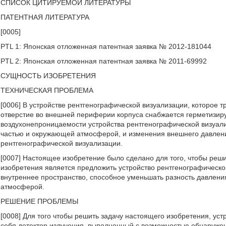
СПИСОК ЦИТИРУЕМОЙ ЛИТЕРАТУРЫ
ПАТЕНТНАЯ ЛИТЕРАТУРА
[0005]
PTL 1: Японская отложенная патентная заявка № 2012-181044
PTL 2: Японская отложенная патентная заявка № 2011-69992
СУЩНОСТЬ ИЗОБРЕТЕНИЯ
ТЕХНИЧЕСКАЯ ПРОБЛЕМА
[0006] В устройстве рентгенографической визуализации, которое 
отверстие во внешней периферии корпуса снабжается герметизи
воздухонепроницаемости устройства рентгенографической визуали
частью и окружающей атмосферой, и изменения внешнего давлени
рентгенографической визуализации.
[0007] Настоящее изобретение было сделано для того, чтобы ре
изобретения является предложить устройство рентгенографическ
внутреннее пространство, способное уменьшать разность давлени
атмосферой.
РЕШЕНИЕ ПРОБЛЕМЫ
[0008] Для того чтобы решить задачу настоящего изобретения, ус
себя детектор излучения, выполненный с возможностью обнаружен