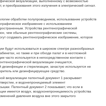
рафической визуализации, выполненному с возможностью
 и преобразования этого излучения в электрический сигнал.
нологии обработки полупроводников, использование устройств
нографическое изображение с использованием
пространенным. Устройства рентгенографической
он, чем обычные рентгенографические системы,
гут создавать рентгенографическое изображение, которое
ции будут использоваться в широком спектре разнообразных
кабинетах, но также и при обходе палат и в неотложной
ции часто используется в непосредственном контакте с
ентгенографической визуализации очищается,
й дезинфекции и стерилизации, зачастую используется не
творитель или дезинфицирующее средство.
кой визуализации патентный документ 1 раскрывает
 отверстии, и водонепроницаемый элемент
ышки. Патентный документ 2 показывает, что если в
ации имеется воздух, воздухонепроницаемость устройства
зменений давления воздуха вне этого закрытого