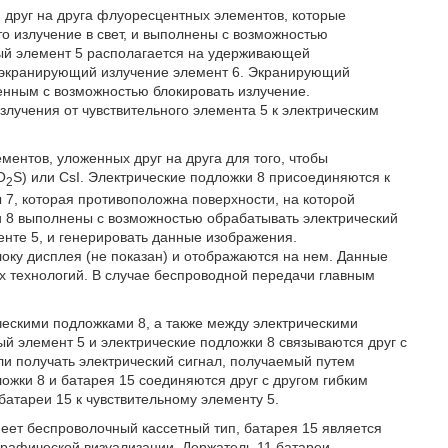
 друг на друга флуоресцентных элементов, которые
о излучение в свет, и выполнены с возможностью
ьный элемент 5 располагается на удерживающей
я экранирующий излучение элемент 6. Экранирующий
нным с возможностью блокировать излучение.
лучения от чувствительного элемента 5 к электрическим
ментов, уложенных друг на друга для того, чтобы
O
S) или CsI. Электрические подложки 8 присоединяются к
2
7, которая противоположна поверхности, на которой
и 8 выполнены с возможностью обрабатывать электрический
енте 5, и генерировать данные изображения.
ку дисплея (не показан) и отображаются на нем. Данные
 технологий. В случае беспроводной передачи главным
ческими подложками 8, а также между электрическими
ый элемент 5 и электрические подложки 8 связываются друг с
гли получать электрический сигнал, получаемый путем
ожки 8 и батарея 15 соединяются друг с другом гибким
батареи 15 к чувствительному элементу 5.
меет беспроволочный кассетный тип, батарея 15 является
графической визуализации. Держатель 11 батареи,