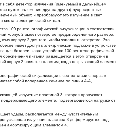
ет в себя детектор излучения (именуемый в дальнейшем
тся путем наложения друг на друга флуоресцентных
дуемый объект, и преобразуют это излучение в свет.
 света в электрический сигнал.
йства 100 рентгенографической визуализации в соответствии
ний корпус 2 имеет отверстие предопределенного размера.
му корпусу 2 для того, чтобы заполнить отверстие. Это
 обеспечивает доступ к электрической подложке в устройстве
ва для батареи, когда устройство 100 рентгенографической
я обеспечения питания размещается в этом отверстии в
ий корпус 2 является плоским, когда покрывающий элемент
тгенографической визуализации в соответствии с первым
авляет собой поперечное сечение по линии A-A,
ускающей излучение пластиной 3, которая пропускает
е поддерживающего элемента, подвергающегося нагрузке от
ощает удары, располагается между чувствительным
пропускающая излучение пластина 3 деформируется под
щищен амортизирующим элементом 4.