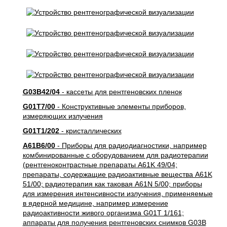
G03B42/04
- кассеты для рентгеновских пленок
G01T7/00
- Конструктивные элементы приборов,
измеряющих излучения
G01T1/202
- кристаллических
A61B6/00
- Приборы для радиодиагностики, например
комбинированные с оборудованием для радиотерапии
(рентгеноконтрастные препараты A61K 49/04;
препараты, содержащие радиоактивные вещества A61K
51/00; радиотерапия как таковая A61N 5/00; приборы
для измерения интенсивности излучения, применяемые
в ядерной медицине, например измерение
радиоактивности живого организма G01T 1/161;
аппараты для получения рентгеновских снимков G03B