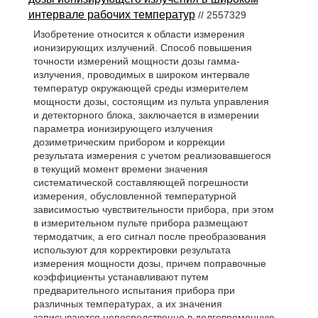
интервале рабочих температур
// 2557329
Изобретение относится к области измерения
ионизирующих излучений. Способ повышения
точности измерений мощности дозы гамма-
излучения, проводимых в широком интервале
температур окружающей среды измерителем
мощности дозы, состоящим из пульта управления
и детекторного блока, заключается в измерении
параметра ионизирующего излучения
дозиметрическим прибором и коррекции
результата измерения с учетом реализовавшегося
в текущий момент времени значения
систематической составляющей погрешности
измерения, обусловленной температурной
зависимостью чувствительности прибора, при этом
в измерительном пульте прибора размещают
термодатчик, а его сигнал после преобразования
используют для корректировки результата
измерения мощности дозы, причем поправочные
коэффициенты устанавливают путем
предварительного испытания прибора при
различных температурах, а их значения
записываются непосредственно в долговременную