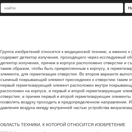
Н
Группа изобретений относится к медицинской технике, а именно к
содержит детектор излучения, проходящего через исследуемый об
детектор излучения, причем в корпусе расположено отверстие и
таким образом, чтобы быть прикрепленным к корпусу, а гермети
элемента, для герметизации отверстия. Во втором варианте выпол
съемный покрывающий элемент присоединен к отверстию таким об
первый герметизирующий элемент расположен внутри покрывающе
расположен на корпусе, и первый и второй герметизирующие эле
отверстия, и причем первый и второй герметизирующие элементы
позволять воздуху проходить в предопределенном направлении. И
давления воздуха между внутренней частью устройства визуализаци
ОБЛАСТЬ ТЕХНИКИ, К КОТОРОЙ ОТНОСИТСЯ ИЗОБРЕТЕНИЕ