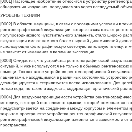
[0001] Настоящее изобретение относится к устройству рентгеног
обнаружения излучения, передаваемого через исследуемый объект,
УРОВЕНЬ ТЕХНИКИ
[0002] В области медицины, в связи с последними успехами в тех
рентгенографической визуализации, которые захватывают рентге
полупроводникового чувствительного элемента, стало широко рас
визуализации имеют намного более широкий динамический диапаз
использующие фотографическую светочувствительную пленку, и мо
не зависит от изменения в величине экспозиции.
[0003] Ожидается, что устройства рентгенографической визуализа
ситуаций, и уже используются не только в обычных рентгеновских 
помощи. Так как такое устройство рентгенографической визуализа
пациентами, находящимися в различных состояниях, устройство р
дезинфицируется и стерилизуется после использования. Для целе
только вода, но также и жидкость, содержащая органический рас
[0004] Для воздухонепроницаемости устройства рентгенографичес
методику, в которой есть элемент крышки, который помещается в
предусматривается на соединении между корпусом и элементом кр
закрытом пространстве устройства рентгенографической визуализ
рентгенографической визуализации изменяется в зависимости от и
пространства.