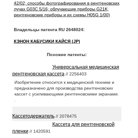
42/02; способы фотографирования в рентгеновских
лучах G03C 5/16; облучающие приборы G21K;
рентгеновские приборы и их схемы H05G 1/00)
Владельцы патента RU 2648024:
КЭНОН КАБУСИКИ КАЙСЯ (JP)
Похожие патенты:
Универсальная медицинская
рентгеновская кассета
// 2256403
Изобретение относится к медицинской технике и
предназначено для производства рентгеновских
кассет с усиливающими рентгеновскими экранами.
.
Кассетодержатель
// 2078475
Кассета для рентгеновской
пленки
// 1420591