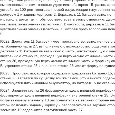
выполненный с возможностью удерживать батарею 15, располагаетс
устройства 100 рентгенографической визуализации (внутренняя ча
корпусом 1 и задним корпусом 2. Держатель 11 батареи выполнен с
и располагается так, чтобы соответствовать этому отверстию. Де
чувствительный элемент пластине 7. В частности, держатель 11 б
чувствительный элемент пластины 7, которая противоположна пов
5.
[0022] Держатель 11 батареи имеет пространство, выполненное с 
углубленную часть 27, выполненную с возможностью содержать ко
держатель 11 батареи имеет нижнюю часть, контактирующую с уд
внутреннюю стенку 25, проходящую вертикально от нижней част
стенку 26, проходящую вертикально от нижней части и формирующ
Внутренняя стенка 25 и внешняя стенка 26 имеют форму по сущес
[0023] Пространство, которое содержит и удерживает батарею 15,
стенки 25 является по существу той же самой, что и высота содер
используется литий-ионный аккумулятор, но батарея 15 не ограни
[0024] Внешняя стенка 26 формируется вдоль внешней периферии 
формируется вдоль внешней периферии внутренней стенки 25. Вну
покрывающему элементу 10 располагаться на верхней стороне внут
чтобы позволить заднему корпусу 2 располагаться на верхней сто
элемента 10 содержится в углубленной части 27.