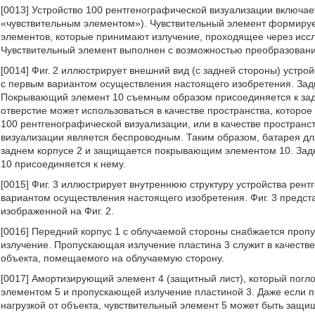
[0013] Устройство 100 рентгенографической визуализации включа
«чувствительным элементом»). Чувствительный элемент формируе
элементов, которые принимают излучение, проходящее через иссле
Чувствительный элемент выполнен с возможностью преобразования
[0014] Фиг. 2 иллюстрирует внешний вид (с задней стороны) устро
с первым вариантом осуществления настоящего изобретения. Зад
Покрывающий элемент 10 съемным образом присоединяется к задне
отверстие может использоваться в качестве пространства, которое
100 рентгенографической визуализации, или в качестве пространст
визуализации является беспроводным. Таким образом, батарея дл
заднем корпусе 2 и защищается покрывающим элементом 10. Задн
10 присоединяется к нему.
[0015] Фиг. 3 иллюстрирует внутреннюю структуру устройства рен
вариантом осуществления настоящего изобретения. Фиг. 3 предст
изображенной на Фиг. 2.
[0016] Передний корпус 1 с облучаемой стороны снабжается проп
излучение. Пропускающая излучение пластина 3 служит в качеств
объекта, помещаемого на облучаемую сторону.
[0017] Амортизирующий элемент 4 (защитный лист), который погл
элементом 5 и пропускающей излучение пластиной 3. Даже если 
нагрузкой от объекта, чувствительный элемент 5 может быть за