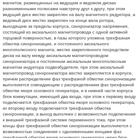
магнитов, размещенных на ведущем и ведомом дисках
разноименными полюсами навстречу друг к другу, при этом
ведущий диск жестко закреплен на валу магнитного редуктора, а
ведомый диск жестко закреплен на конце вала ротора,
выходящем за пределы корпуса, синхронизатор напряжения,
состоящий из аксиального магнитопровода с одной активной
торцовой поверхностью, в пазы которого уложена трехфазная
обмотка синхронизации, и постоянного аксиального
многополюсного магнита, жестко закрепленного посредством
диска на валу между аксиальным магнитопроводом
синхронизатора и постоянным аксиальным многополюсным
магнитом индуктора подвозбудителя, при этом аксиальный
магнитопровод синхронизатора жестко закрепляется в корпусе,
причем распределение фаз трехфазной обмотки синхронизации
выполняется совпадающим с распределением фаз трехфазной
обмотки якоря основного генератора, и в нижней части корпуса
блок коммутации, имеющий два входа, при этом к первому входу
подключается трехфазная обмотка якоря основного генератора,
ко второму входу подключается трехфазная обмотка
синхронизации, а выход выполнен с возможностью подключения
к внешней трехфазной системе переменного тока, при этом
концы фаз трехфазной обмотки синхронизации выполняются с
возможностью соединения с одноименными концами фаз
трехфазной обмотки якоря основного генератора через блок