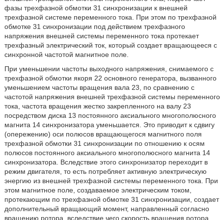
фазы трехфазной обмотки 31 синхронизации к внешней
трехфазной системе переменного тока. При этом по трехфазной
обмотке 31 синхронизации под действием трехфазного
напряжения внешней системы переменного тока протекает
трехфазный электрический ток, который создает вращающееся с
синхронной частотой магнитное поле.
При уменьшении частоты выходного напряжения, снимаемого с
трехфазной обмотки якоря 22 основного генератора, вызванного
уменьшением частоты вращения вала 23, по сравнению с
частотой напряжения внешней трехфазной системы переменного
тока, частота вращения жестко закрепленного на валу 23
посредством диска 13 постоянного аксиального многополюсного
магнита 14 синхронизатора уменьшается. Это приводит к сдвигу
(опережению) оси полюсов вращающегося магнитного поля
трехфазной обмотки 31 синхронизации по отношению к осям
полюсов постоянного аксиального многополюсного магнита 14
синхронизатора. Вследствие этого синхронизатор переходит в
режим двигателя, то есть потребляет активную электрическую
энергию из внешней трехфазной системы переменного тока. При
этом магнитное поле, создаваемое электрическим током,
протекающим по трехфазной обмотке 31 синхронизации, создает
дополнительный вращающий момент, направленный согласно
вращению ротора, вследствие чего скорость вращения ротора