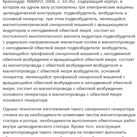
Краснодар: КВВАУЛ, 2006, с. 33-35), содержащий корпус, в
котором на одном валу установлены три электрические машины
цилиндрической конструкции: подвозбудитель, возбудитель и
основной генератор, при этом подвозбудитель, являющийся
магнитоэлектрической синхронной машиной с вращающимся
индуктором и неподвижной обмоткой якоря, состоит из
постоянного многополюсного магнита индуктора подвозбудителя
с радиально направленным магнитным полем и магнитопровода
с неподвижной обмоткой якоря подвозбудителя; возбудитель,
являющийся трехфазной синхронной машиной с неподвижной
обмоткой возбуждения и вращающейся обмоткой якоря, состоит
из магнитопровода с обмоткой возбуждения возбудителя и
магнитопровода с обмоткой якоря возбудителя; основной
генератор, являющийся трехфазной синхронной машиной с
вращающейся обмоткой возбуждения и неподвижной обмоткой
якоря, состоит из магнитопровода с обмоткой возбуждения
основного генератора и магнитопровода с обмоткой якоря
основного генератора.
Однако технология изготовления такого синхронного генератора
сложна из-за необходимости штамповки листов магнитопроводов
статора и ротора, необходимости выполнения обмоточных работ
внутри цилиндрического статора. Кроме того, конструкция
магнитопроводов такого генератора не позволяет выполнить