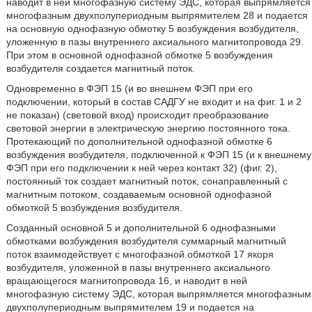
наводит в ней многофазную систему ЭДС, которая выпрямляется
многофазным двухполупериодным выпрямителем 28 и подается
на основную однофазную обмотку 5 возбуждения возбудителя,
уложенную в пазы внутреннего аксиального магнитопровода 29.
При этом в основной однофазной обмотке 5 возбуждения
возбудителя создается магнитный поток.
Одновременно в ФЭП 15 (и во внешнем ФЭП при его
подключении, который в состав САДГУ не входит и на фиг. 1 и 2
не показан) (световой вход) происходит преобразование
световой энергии в электрическую энергию постоянного тока.
Протекающий по дополнительной однофазной обмотке 6
возбуждения возбудителя, подключенной к ФЭП 15 (и к внешнему
ФЭП при его подключении к ней через контакт 32) (фиг. 2),
постоянный ток создает магнитный поток, сонаправленный с
магнитным потоком, создаваемым основной однофазной
обмоткой 5 возбуждения возбудителя.
Созданный основной 5 и дополнительной 6 однофазными
обмотками возбуждения возбудителя суммарный магнитный
поток взаимодействует с многофазной обмоткой 17 якоря
возбудителя, уложенной в пазы внутреннего аксиального
вращающегося магнитопровода 16, и наводит в ней
многофазную систему ЭДС, которая выпрямляется многофазным
двухполупериодным выпрямителем 19 и подается на