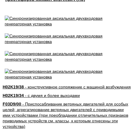
H02K19/38
- конструктивное сопряжение с машиной возбуждения
H02K19/34
- с двумя и более выходами
F03D9/00
- Приспосабливание ветряных двигателей для особых
целей; агрегатирование ветряных двигателей с приводимыми
ими устройствами (при преобладании отличительных признаков
приводимых устройств см. классы, к которым отнесены эти
устройства)