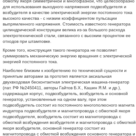
обмотку якоря симметричной и многофазной, что целесообразно
для использования выходного напряжения подвозбудителя и
возбудителя в качестве электрической энергии постоянного тока
высокого качества - с низким коэффициентом пульсации
выпрямленного напряжения. Стоимость известного генератора
цилиндрической конструкции велика из-за большого расхода
электротехнической стали, связанного с высоким процентом ее
отходов при штамповке.
Кроме того, конструкция такого генератора не позволяет
суммировать механическую энергию вращения с электрической
энергией постоянного тока.
Наиболее близким к изобретению по технической сущности и
принятым авторами за прототип является аксиальная
двухвходовая бесконтактная электрическая машина-генератор
(пат. РФ №2450411, авторы Гайтов Б.Х., Кашин Я.М. и др.),
содержащая корпус, подвозбудитель, возбудитель и основной
генератор, установленные на одном валу, при этом
подвозбудитель состоит из постоянного многополюсного магнита
индуктора подвозбудителя и магнитопровода с обмоткой якоря
подвозбудителя, возбудитель состоит из магнитопровода с
обмоткой возбуждения возбудителя и магнитопровода с обмоткой
якоря возбудителя, основной генератор состоит из
магнитопровода с обмоткой возбуждения основного генератора и