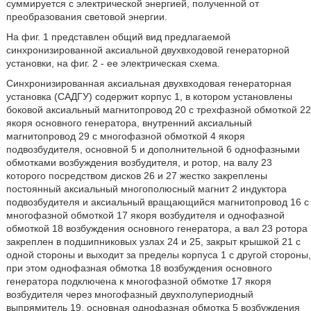
суммируется с электрической энергией, полученной от
преобразования световой энергии.
На фиг. 1 представлен общий вид предлагаемой
синхронизированной аксиальной двухвходовой генераторной
установки, на фиг. 2 - ее электрическая схема.
Синхронизированная аксиальная двухвходовая генераторная
установка (САДГУ) содержит корпус 1, в котором установлены
боковой аксиальный магнитопровод 20 с трехфазной обмоткой 22
якоря основного генератора, внутренний аксиальный
магнитопровод 29 с многофазной обмоткой 4 якоря
подвозбудителя, основной 5 и дополнительной 6 однофазными
обмотками возбуждения возбудителя, и ротор, на валу 23
которого посредством дисков 26 и 27 жестко закреплены
постоянный аксиальный многополюсный магнит 2 индуктора
подвозбудителя и аксиальный вращающийся магнитопровод 16 с
многофазной обмоткой 17 якоря возбудителя и однофазной
обмоткой 18 возбуждения основного генератора, а вал 23 ротора
закреплен в подшипниковых узлах 24 и 25, закрыт крышкой 21 с
одной стороны и выходит за пределы корпуса 1 с другой стороны,
при этом однофазная обмотка 18 возбуждения основного
генератора подключена к многофазной обмотке 17 якоря
возбудителя через многофазный двухполупериодный
выпрямитель 19, основная однофазная обмотка 5 возбуждения