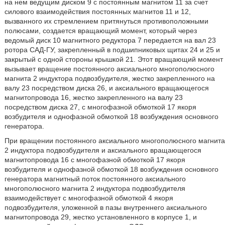
на нем ведущим диском 9 с постоянным магнитом 11 за счет
силового взаимодействия постоянных магнитов 11 и 12,
вызванного их стремлением притянуться противоположными
полюсами, создается вращающий момент, который через
ведомый диск 10 магнитного редуктора 7 передается на вал 23
ротора САД-ГУ, закрепленный в подшипниковых щитах 24 и 25 и
закрытый с одной стороны крышкой 21. Этот вращающий момент
вызывает вращение постоянного аксиального многополюсного
магнита 2 индуктора подвозбудителя, жестко закрепленного на
валу 23 посредством диска 26, и аксиального вращающегося
магнитопровода 16, жестко закрепленного на валу 23
посредством диска 27, с многофазной обмоткой 17 якоря
возбудителя и однофазной обмоткой 18 возбуждения основного
генератора.
При вращении постоянного аксиального многополюсного магнита
2 индуктора подвозбудителя и аксиального вращающегося
магнитопровода 16 с многофазной обмоткой 17 якоря
возбудителя и однофазной обмоткой 18 возбуждения основного
генератора магнитный поток постоянного аксиального
многополюсного магнита 2 индуктора подвозбудителя
взаимодействует с многофазной обмоткой 4 якоря
подвозбудителя, уложенной в пазы внутреннего аксиального
магнитопровода 29, жестко установленного в корпусе 1, и