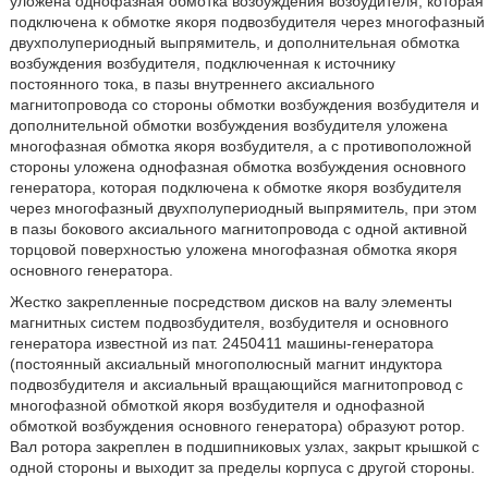
уложена однофазная обмотка возбуждения возбудителя, которая
подключена к обмотке якоря подвозбудителя через многофазный
двухполупериодный выпрямитель, и дополнительная обмотка
возбуждения возбудителя, подключенная к источнику
постоянного тока, в пазы внутреннего аксиального
магнитопровода со стороны обмотки возбуждения возбудителя и
дополнительной обмотки возбуждения возбудителя уложена
многофазная обмотка якоря возбудителя, а с противоположной
стороны уложена однофазная обмотка возбуждения основного
генератора, которая подключена к обмотке якоря возбудителя
через многофазный двухполупериодный выпрямитель, при этом
в пазы бокового аксиального магнитопровода с одной активной
торцовой поверхностью уложена многофазная обмотка якоря
основного генератора.
Жестко закрепленные посредством дисков на валу элементы
магнитных систем подвозбудителя, возбудителя и основного
генератора известной из пат. 2450411 машины-генератора
(постоянный аксиальный многополюсный магнит индуктора
подвозбудителя и аксиальный вращающийся магнитопровод с
многофазной обмоткой якоря возбудителя и однофазной
обмоткой возбуждения основного генератора) образуют ротор.
Вал ротора закреплен в подшипниковых узлах, закрыт крышкой с
одной стороны и выходит за пределы корпуса с другой стороны.