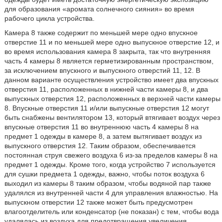
для образования «аромата солнечного сияния» во время
рабочего цикла устройства.
Камера 8 также содержит по меньшей мере одно впускное
отверстие 11 и по меньшей мере одно выпускное отверстие 12, и
во время использования камера 8 закрыта, так что внутренняя
часть 4 камеры 8 является герметизированным пространством,
за исключением впускного и выпускного отверстий 11, 12. В
данном варианте осуществления устройство имеет два впускных
отверстия 11, расположенных в нижней части камеры 8, и два
выпускных отверстия 12, расположенных в верхней части камеры
8. Впускные отверстия 11 и/или выпускные отверстия 12 могут
быть снабжены вентилятором 13, который втягивает воздух через
впускные отверстия 11 во внутреннюю часть 4 камеры 8 на
предмет 1 одежды в камере 8, а затем вытягивает воздух из
выпускного отверстия 12. Таким образом, обеспечивается
постоянная струя свежего воздуха 6 из-за пределов камеры 8 на
предмет 1 одежды. Кроме того, когда устройство 7 используется
для сушки предмета 1 одежды, важно, чтобы поток воздуха 6
выходил из камеры 8 таким образом, чтобы водяной пар также
удалялся из внутренней части 4 для управления влажностью. На
выпускном отверстии 12 также может быть предусмотрен
влагоотделитель или конденсатор (не показан) с тем, чтобы вода
удалялась из воздуха для предотвращения увеличения