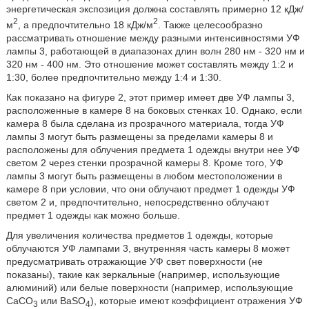
энергетическая экспозиция должна составлять примерно 12 кДж/
2
2
м
, а предпочтительно 18 кДж/м
. Также целесообразно
рассматривать отношение между разными интенсивностями УФ
лампы 3, работающей в диапазонах длин волн 280 нм - 320 нм и
320 нм - 400 нм. Это отношение может составлять между 1:2 и
1:30, более предпочтительно между 1:4 и 1:30.
Как показано на фигуре 2, этот пример имеет две УФ лампы 3,
расположенные в камере 8 на боковых стенках 10. Однако, если
камера 8 была сделана из прозрачного материала, тогда УФ
лампы 3 могут быть размещены за пределами камеры 8 и
расположены для облучения предмета 1 одежды внутри нее УФ
светом 2 через стенки прозрачной камеры 8. Кроме того, УФ
лампы 3 могут быть размещены в любом местоположении в
камере 8 при условии, что они облучают предмет 1 одежды УФ
светом 2 и, предпочтительно, непосредственно облучают
предмет 1 одежды как можно больше.
Для увеличения количества предметов 1 одежды, которые
облучаются УФ лампами 3, внутренняя часть камеры 8 может
предусматривать отражающие УФ свет поверхности (не
показаны), такие как зеркальные (например, использующие
алюминий) или белые поверхности (например, использующие
CaCO
или BaSO
), которые имеют коэффициент отражения УФ
3
4