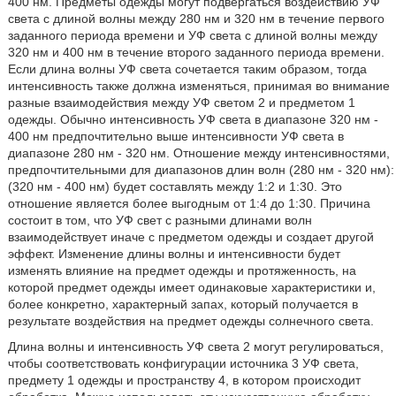
400 нм. Предметы одежды могут подвергаться воздействию УФ
света с длиной волны между 280 нм и 320 нм в течение первого
заданного периода времени и УФ света с длиной волны между
320 нм и 400 нм в течение второго заданного периода времени.
Если длина волны УФ света сочетается таким образом, тогда
интенсивность также должна изменяться, принимая во внимание
разные взаимодействия между УФ светом 2 и предметом 1
одежды. Обычно интенсивность УФ света в диапазоне 320 нм -
400 нм предпочтительно выше интенсивности УФ света в
диапазоне 280 нм - 320 нм. Отношение между интенсивностями,
предпочтительными для диапазонов длин волн (280 нм - 320 нм):
(320 нм - 400 нм) будет составлять между 1:2 и 1:30. Это
отношение является более выгодным от 1:4 до 1:30. Причина
состоит в том, что УФ свет с разными длинами волн
взаимодействует иначе с предметом одежды и создает другой
эффект. Изменение длины волны и интенсивности будет
изменять влияние на предмет одежды и протяженность, на
которой предмет одежды имеет одинаковые характеристики и,
более конкретно, характерный запах, который получается в
результате воздействия на предмет одежды солнечного света.
Длина волны и интенсивность УФ света 2 могут регулироваться,
чтобы соответствовать конфигурации источника 3 УФ света,
предмету 1 одежды и пространству 4, в котором происходит