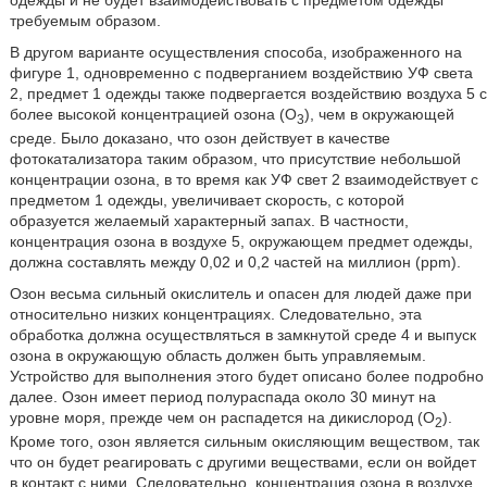
одежды и не будет взаимодействовать с предметом одежды
требуемым образом.
В другом варианте осуществления способа, изображенного на
фигуре 1, одновременно с подверганием воздействию УФ света
2, предмет 1 одежды также подвергается воздействию воздуха 5 с
более высокой концентрацией озона (O
), чем в окружающей
3
среде. Было доказано, что озон действует в качестве
фотокатализатора таким образом, что присутствие небольшой
концентрации озона, в то время как УФ свет 2 взаимодействует с
предметом 1 одежды, увеличивает скорость, с которой
образуется желаемый характерный запах. В частности,
концентрация озона в воздухе 5, окружающем предмет одежды,
должна составлять между 0,02 и 0,2 частей на миллион (ppm).
Озон весьма сильный окислитель и опасен для людей даже при
относительно низких концентрациях. Следовательно, эта
обработка должна осуществляться в замкнутой среде 4 и выпуск
озона в окружающую область должен быть управляемым.
Устройство для выполнения этого будет описано более подробно
далее. Озон имеет период полураспада около 30 минут на
уровне моря, прежде чем он распадется на дикислород (O
).
2
Кроме того, озон является сильным окисляющим веществом, так
что он будет реагировать с другими веществами, если он войдет
в контакт с ними. Следовательно, концентрация озона в воздухе