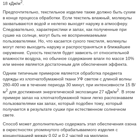
2
18 кДж/м
.
Предпочтительно, текстильное изделие также должно быть сухим
в конце процесса обработки. Если текстиль влажный, молекулы
захватываются водой и нелегко выходят наружу в атмосферу.
Следовательно, характеристики и запах, как полученные при
сушке на солнце, могут быть не воспринимаемыми
пользователями. Но, что касается сухого текстиля, молекулы
могут легко выходить наружу и распространяться в ближайшее
окружение. Сухость текстиля будет зависеть от относительной
влажности воздуха, но обычное содержание влаги по массе 10%
или менее является достаточным для обеспечения эффекта.
Одним типичным примером является обработка предмета
одежды из хлопчатобумажной ткани УФ светом с длиной волны
280-400 нм в течение периода 30 минут, при интенсивности 15 В/
2
2
м
для достижения энергетической экспозиции 27 кДж/м
. В этом
примере запах на хлопчатобумажной ткани легко распознаваем
пользователями как запах, который подобен тому, который
получается в результате сушки при естественном солнечном
свете.
Способ может дополнительно содержать этап обеспечения озона
в окрестностях упомянутого обрабатываемого изделия с
концентрацией между 0,02 и 0,2 частей на миллион.