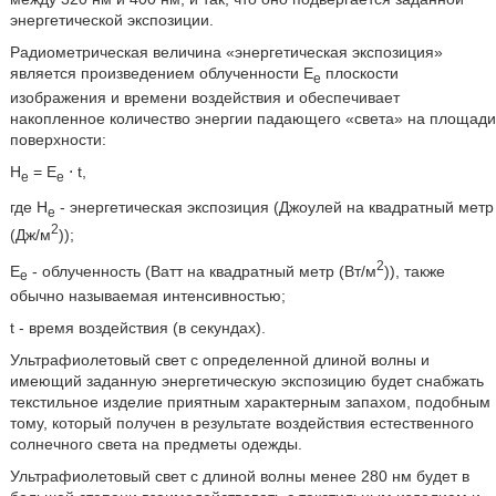
энергетической экспозиции.
Радиометрическая величина «энергетическая экспозиция»
является произведением облученности E
плоскости
e
изображения и времени воздействия и обеспечивает
накопленное количество энергии падающего «света» на площади
поверхности:
H
= E
⋅ t,
e
e
где H
- энергетическая экспозиция (Джоулей на квадратный метр
e
2
(Дж/м
));
2
E
- облученность (Ватт на квадратный метр (Вт/м
)), также
e
обычно называемая интенсивностью;
t - время воздействия (в секундах).
Ультрафиолетовый свет с определенной длиной волны и
имеющий заданную энергетическую экспозицию будет снабжать
текстильное изделие приятным характерным запахом, подобным
тому, который получен в результате воздействия естественного
солнечного света на предметы одежды.
Ультрафиолетовый свет с длиной волны менее 280 нм будет в