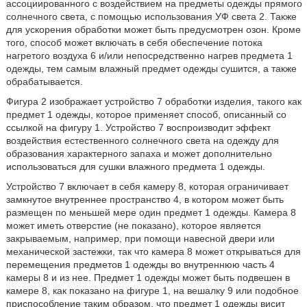
ассоциированного с воздействием на предметы одежды прямого
солнечного света, с помощью использования УФ света 2. Также
для ускорения обработки может быть предусмотрен озон. Кроме
того, способ может включать в себя обеспечение потока
нагретого воздуха 6 и/или непосредственно нагрев предмета 1
одежды, тем самым влажный предмет одежды сушится, а также
обрабатывается.
Фигура 2 изображает устройство 7 обработки изделия, такого как
предмет 1 одежды, которое применяет способ, описанный со
ссылкой на фигуру 1. Устройство 7 воспроизводит эффект
воздействия естественного солнечного света на одежду для
образования характерного запаха и может дополнительно
использоваться для сушки влажного предмета 1 одежды.
Устройство 7 включает в себя камеру 8, которая ограничивает
замкнутое внутреннее пространство 4, в котором может быть
размещен по меньшей мере один предмет 1 одежды. Камера 8
может иметь отверстие (не показано), которое является
закрываемым, например, при помощи навесной двери или
механической застежки, так что камера 8 может открываться для
перемещения предметов 1 одежды во внутреннюю часть 4
камеры 8 и из нее. Предмет 1 одежды может быть подвешен в
камере 8, как показано на фигуре 1, на вешалку 9 или подобное
приспособление таким образом, что предмет 1 одежды висит