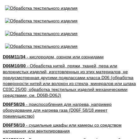
D06M11/34
- кислородом, озоном или озонидами
D06M10/00
- Обработка нитей, пряжи, тканей, пера или
волокнистых изделий, изготовленных из этих материалов, не
предусмотренная другими подклассами класса D06 (обработка
поверхности нитей или волокон из стекла, минералов или шлака
C03C 25/00; обработка текстильных изделий механическими
средствами, см. D06B-D06J)
D06F58/26
- приспособления для нагрева, например
оборудование для нагрева газа (D06F 58/18 имеет
преимущество)
D06F58/10
- сушильные шкафы или камеры со средством
нагревания или вентилирования