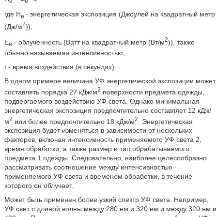
e
e
где H
-
энергетическая экспозиция (Джоулей на квадратный метр
e
2
(Дж/м
));
2
E
- облученность (Ватт на квадратный метр (Вт/м
)), также
e
обычно называемая интенсивностью;
t - время воздействия (в секундах).
В одном примере величина УФ энергетической экспозиции может
2
составлять порядка 27 кДж/м
поверхности предмета одежды,
подвергаемого воздействию УФ света. Однако минимальная
энергетическая экспозиция предпочтительно составляет 12 кДж/
2
2
м
или более предпочтительно 18 кДж/м
. Энергетическая
экспозиция будет изменяться в зависимости от нескольких
факторов, включая интенсивность применяемого УФ света 2,
время обработки, а также размер и тип обрабатываемого
предмета 1 одежды. Следовательно, наиболее целесообразно
рассматривать соотношение между интенсивностью
применяемого УФ света и временем обработки, в течение
которого он облучает.
Может быть применен более узкий спектр УФ света. Например,
УФ свет с длиной волны между 280 нм и 320 нм и между 320 нм и