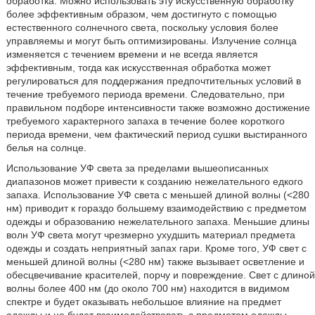
обработка. Можно использовать эту искусственную обработку
более эффективным образом, чем достигнуто с помощью
естественного солнечного света, поскольку условия более
управляемы и могут быть оптимизированы. Излучение солнца
изменяется с течением времени и не всегда является
эффективным, тогда как искусственная обработка может
регулироваться для поддержания предпочтительных условий в
течение требуемого периода времени. Следовательно, при
правильном подборе интенсивности также возможно достижение
требуемого характерного запаха в течение более короткого
периода времени, чем фактический период сушки выстиранного
белья на солнце.
Использование УФ света за пределами вышеописанных
диапазонов может привести к созданию нежелательного едкого
запаха. Использование УФ света с меньшей длиной волны (<280
нм) приводит к гораздо большему взаимодействию с предметом
одежды и образованию нежелательного запаха. Меньшие длины
волн УФ света могут чрезмерно ухудшить материал предмета
одежды и создать неприятный запах гари. Кроме того, УФ свет с
меньшей длиной волны (<280 нм) также вызывает осветление и
обесцвечивание красителей, порчу и повреждение. Свет с длиной
волны более 400 нм (до около 700 нм) находится в видимом
спектре и будет оказывать небольшое влияние на предмет