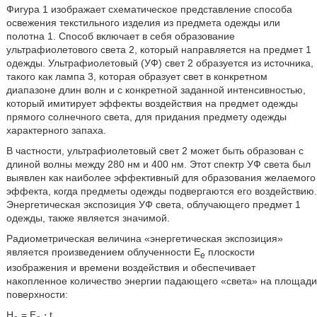
Фигура 1 изображает схематическое представление способа
освежения текстильного изделия из предмета одежды или
полотна 1. Способ включает в себя образование
ультрафиолетового света 2, который направляется на предмет 1
одежды. Ультрафиолетовый (УФ) свет 2 образуется из источника,
такого как лампа 3, которая образует свет в конкретном
диапазоне длин волн и с конкретной заданной интенсивностью,
который имитирует эффекты воздействия на предмет одежды
прямого солнечного света, для придания предмету одежды
характерного запаха.
В частности, ультрафиолетовый свет 2 может быть образован с
длиной волны между 280 нм и 400 нм. Этот спектр УФ света был
выявлен как наиболее эффективный для образования желаемого
эффекта, когда предметы одежды подвергаются его воздействию.
Энергетическая экспозиция УФ света, облучающего предмет 1
одежды, также является значимой.
Радиометрическая величина «энергетическая экспозиция»
является произведением облученности E
плоскости
e
изображения и времени воздействия и обеспечивает
накопленное количество энергии падающего «света» на площади
поверхности:
H
= E
⋅ t,