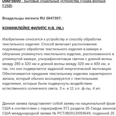
D06F58/00
- Бытовые сушильные устройства (сушка вообще
F26B)
Владельцы патента RU 2647307:
КОНИНКЛЕЙКЕ ФИЛИПС Н.В. (NL)
Изобретение относится к устройству и способу обработки
текстильного изделия. Способ включает расположение
подлежащего обработке текстильного изделия в камере и
облучение упомянутого текстильного изделия, расположенного в
упомянутой камере, ультрафиолетовым светом с длиной волны
между 280 и 320 нм и длиной волны между 320 нм и 400 нм, и
так, что оно подвергается заданной энергетической экспозиции.
Обеспечивается придание текстильному изделию характерного
запаха, который обычно ассоциируется с текстильными
изделиями, которые были подвергнуты воздействию
естественного солнечного света. 3 н. и 11 з.п. ф-лы, 4 ил.
Данная заявка представляет собой заявку на национальной фазе
США в соответствии с параграфом 371 раздела 35 Свода законов
США международной заявки № PCT/IB2013/059649, поданной 25