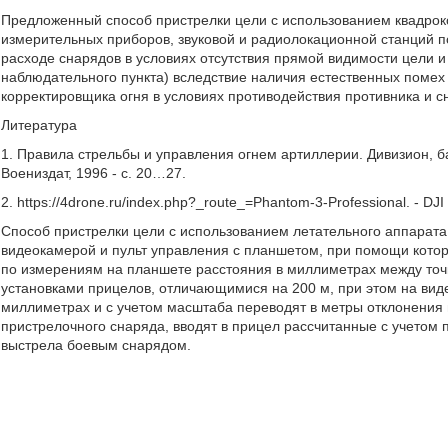
Предложенный способ пристрелки цели с использованием квадроко
измерительных приборов, звуковой и радиолокационной станций 
расходе снарядов в условиях отсутствия прямой видимости цели и
наблюдательного пункта) вследствие наличия естественных помех 
корректировщика огня в условиях противодействия противника и с
Литература
1. Правила стрельбы и управления огнем артиллерии. Дивизион, бат
Воениздат, 1996 - с. 20…27.
2. https://4drone.ru/index.php?_route_=Phantom-3-Professional. - D
Способ пристрелки цели с использованием летательного аппарата
видеокамерой и пульт управления с планшетом, при помощи кото
по измерениям на планшете расстояния в миллиметрах между точ
установками прицелов, отличающимися на 200 м, при этом на ви
миллиметрах и с учетом масштаба переводят в метры отклонения 
пристрелочного снаряда, вводят в прицел рассчитанные с учетом
выстрела боевым снарядом.