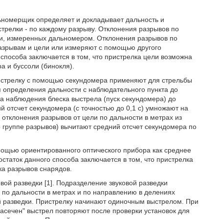
ьномерщик определяет и докладывает дальность и
истрелки - по каждому разрыву. Отклонения разрывов по
ли, измеренных дальномером. Отклонения разрывов по
разрывам и цели или измеряют с помощью другого
о способа заключается в том, что пристрелка цели возможна
 и буссоли (бинокля).
ристрелку с помощью секундомера применяют для стрельбы
 определения дальности с наблюдательного пункта до
а наблюдения блеска выстрела (пуск секундомера) до
й отсчет секундомера (с точностью до 0,1 с) умножают на
 отклонения разрывов от цели по дальности в метрах из
о группе разрывов) вычитают средний отсчет секундомера по
мощью ориентированного оптического прибора как среднее
остаток данного способа заключается в том, что пристрелка
ка разрывов снарядов.
ой разведки [1]. Подразделение звуковой разведки
 по дальности в метрах и по направлению в делениях
й разведки. Пристрелку начинают одиночным выстрелом. При
асечен" выстрел повторяют после проверки установок для