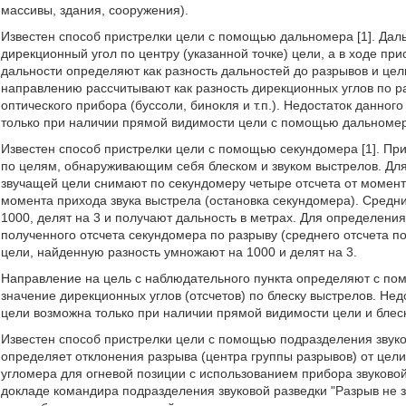
массивы, здания, сооружения).
Известен способ пристрелки цели с помощью дальномера [1]. Дал
дирекционный угол по центру (указанной точке) цели, а в ходе пр
дальности определяют как разность дальностей до разрывов и це
направлению рассчитывают как разность дирекционных углов по 
оптического прибора (буссоли, бинокля и т.п.). Недостаток данног
только при наличии прямой видимости цели с помощью дальномера
Известен способ пристрелки цели с помощью секундомера [1]. П
по целям, обнаруживающим себя блеском и звуком выстрелов. Для
звучащей цели снимают по секундомеру четыре отсчета от момент
момента прихода звука выстрела (остановка секундомера). Средни
1000, делят на 3 и получают дальность в метрах. Для определения
полученного отсчета секундомера по разрыву (среднего отсчета п
цели, найденную разность умножают на 1000 и делят на 3.
Направление на цель с наблюдательного пункта определяют с по
значение дирекционных углов (отсчетов) по блеску выстрелов. Нед
цели возможна только при наличии прямой видимости цели и блес
Известен способ пристрелки цели с помощью подразделения звуков
определяет отклонения разрыва (центра группы разрывов) от цели
угломера для огневой позиции с использованием прибора звуково
докладе командира подразделения звуковой разведки "Разрыв не з