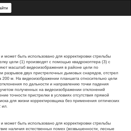
айти
 и может быть использовано для корректировки стрельбы
лку цели (1) производят с помощью квадрокоптера (3) с
ляют масштаб видеоизображения в районе цели по
и разрывов двух пристрелочных дымовых снарядов, отстрел
а 200 м. На видеоизображении планшета относительно цели
отклонения по дальности и направлению точки падения
с учетом полученных на видеоизображении отклонений
ие точности пристрелки в условиях отсутствия прямой
иска для жизни корректировщика без применения оптических
 ил.
 и может быть использовано для корректировки стрельбы
твие наличия естественных помех (возвышенности, лесные