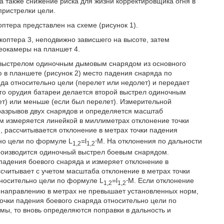
а также снижение риска для жизни корректировщика огня в
пристрелки цели.
птера представлен на схеме (рисунок 1).
коптера 3, неподвижно зависшего на высоте, затем
еокамеры на планшет 4.
 выстрелом одиночным дымовым снарядом из основного
в планшете (рисунок 2) место падения снаряда по
а относительно цели (перелет или недолет) и передает
ого орудия батареи делается второй выстрел одиночным
т) или меньше (если был перелет). Измерительной
разрывов двух снарядов и определяется масштаб
м измеряется линейкой в миллиметрах отклонение точки
, рассчитывается отклонение в метрах точки падения
2
но цели по формуле L
=l
⋅M. На отклонения по дальности
1,2
1,2
производится одиночный выстрел боевым снарядом.
падения боевого снаряда и измеряет отклонение в
считывает с учетом масштаба отклонение в метрах точки
носительно цели по формуле L
=l
⋅M. Если отклонение
1,2
1,2
и направлению в метрах не превышает установленных норм,
точки падения боевого снаряда относительно цели по
ы, то вновь определяются поправки в дальность и