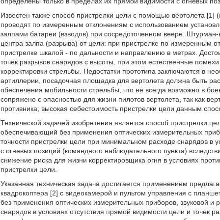
определены только в пределах их прямой видимости с огневых поз
Известен также способ пристрелки цели с помощью вертолета [1] 
проводят по измеренным отклонениям с использованием установл
залпами батареи (взводов) при сосредоточенном веере. Штурман
центра залпа (разрыва) от цели: при пристрелке по измеренным о
пристрелке шкалой - по дальности и направлению в метрах. Досто
точек разрывов снарядов с высоты, при этом естественные помехи
корректировки стрельбы. Недостатки прототипа заключаются в не
артиллерии, посадочная площадка для вертолета должна быть рас
обеспечения мобильности стрельбы, что не всегда возможно в бое
сопряжено с опасностью для жизни пилотов вертолета, так как вер
противника; высокая себестоимость пристрелки цели данным спос
Технической задачей изобретения является способ пристрелки це
обеспечивающий без применения оптических измерительных приб
точности пристрелки цели при минимальном расходе снарядов в у
с огневых позиций (командного наблюдательного пункта) вследств
снижение риска для жизни корректировщика огня в условиях прот
пристрелки цели.
Указанная техническая задача достигается применением предлага
квадрокоптера [2] с видеокамерой и пультом управления с планш
без применения оптических измерительных приборов, звуковой и
снарядов в условиях отсутствия прямой видимости цели и точек р