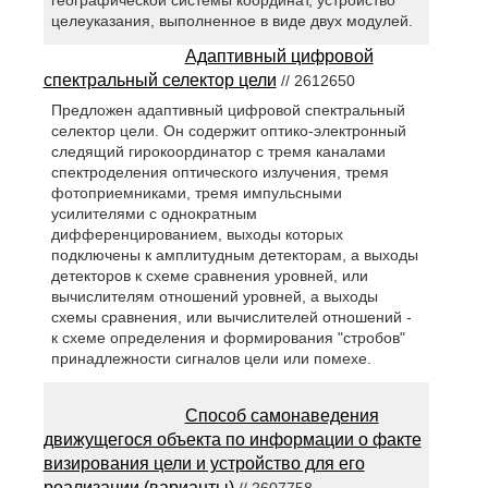
географической системы координат, устройство
целеуказания, выполненное в виде двух модулей.
Адаптивный цифровой
спектральный селектор цели
// 2612650
Предложен адаптивный цифровой спектральный
селектор цели. Он содержит оптико-электронный
следящий гирокоординатор с тремя каналами
спектроделения оптического излучения, тремя
фотоприемниками, тремя импульсными
усилителями с однократным
дифференцированием, выходы которых
подключены к амплитудным детекторам, а выходы
детекторов к схеме сравнения уровней, или
вычислителям отношений уровней, а выходы
схемы сравнения, или вычислителей отношений -
к схеме определения и формирования "стробов"
принадлежности сигналов цели или помехе.
Способ самонаведения
движущегося объекта по информации о факте
визирования цели и устройство для его
реализации (варианты)