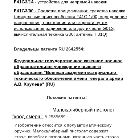
F41G3/14
- устройства для непрямой наводки
F41G3/00
- Средства прицеливания; средства наводки
(прицельные приспособления F41G 1/00; определение
направления, расстояния или скорости путем
использования радиоволн или других волн G01S;
вычислительная техника G06; антенны H01Q)
Владельцы патента RU 2642554:
Федеральное государственное казенное военное
образовательное учреждение высшего
образования "Военная академия материально-
технического обеспечения имени генерала армии
А.В. Хрулева" (RU)
Похожие патенты:
Малокалиберный пистолет
"коод-смерш"
// 2585689
Изобретение относится к полуавтоматическому
оружию. Малокалиберный пистолет содержит
ствол, коробку с патронами, казенную часть ствола