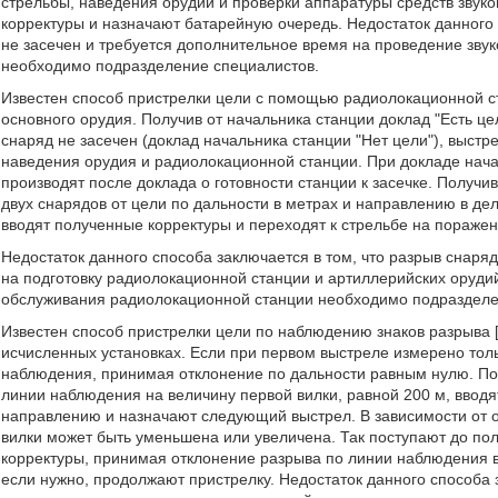
стрельбы, наведения орудий и проверки аппаратуры средств звук
корректуры и назначают батарейную очередь. Недостаток данного 
не засечен и требуется дополнительное время на проведение звук
необходимо подразделение специалистов.
Известен способ пристрелки цели с помощью радиолокационной с
основного орудия. Получив от начальника станции доклад "Есть цел
снаряд не засечен (доклад начальника станции "Нет цели"), выстр
наведения орудия и радиолокационной станции. При докладе нача
производят после доклада о готовности станции к засечке. Получи
двух снарядов от цели по дальности в метрах и направлению в де
вводят полученные корректуры и переходят к стрельбе на поражен
Недостаток данного способа заключается в том, что разрыв снаря
на подготовку радиолокационной станции и артиллерийских оруди
обслуживания радиолокационной станции необходимо подразделе
Известен способ пристрелки цели по наблюдению знаков разрыва 
исчисленных установках. Если при первом выстреле измерено тол
наблюдения, принимая отклонение по дальности равным нулю. По
линии наблюдения на величину первой вилки, равной 200 м, вводя
направлению и назначают следующий выстрел. В зависимости от о
вилки может быть уменьшена или увеличена. Так поступают до пол
корректуры, принимая отклонение разрыва по линии наблюдения в
если нужно, продолжают пристрелку. Недостаток данного способа з