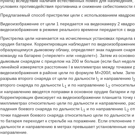
пункта) вследствие наличия естественных помех для наблюдения, 
условиях противодействия противника и снижение себестоимости 
Предлагаемый способ пристрелки цели с использованием квадроко
Видеоизображение от цели 1 передается на видеокамеру 2 квадро
видеоизображение в режиме реального времени передается с вид
Пристрелка цели начинается на исчисленных установках прицела
орудия батареи. Корректировщик наблюдает по видеоизображению 
образующемуся дымовому облаку, определяет знак падения снаряд
команду на батарею («перелет» или «недолет»). Затем из основн
дымовым снарядом с прицелом на 200 м больше (если был недоле
линейкой измеряется расстояние l в миллиметрах между точками 
видеоизображения в районе цели по формуле М=200/l, м/мм. Зате
разрыва второго снаряда от цели по дальности l
и направлению l
1
второго снаряда по дальности L
и по направлению L
относитель
1
2
и направлению вводятся поправки в основное орудие батареи и 
Корректировщик фиксирует на видеоизображении планшета точку 
миллиметрах относительно цели по дальности и направлению, рас
падения боевого снаряда по дальности L
и по направлению L
от
1
2
точки падения боевого снаряда относительно цели по дальности 
то батарея переходит к стрельбе на поражение. Если отклонение 
дальности и направлению в метрах превышает установленные норм
направление.