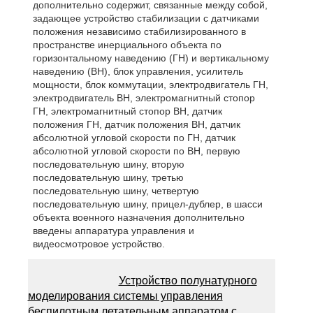
дополнительно содержит, связанные между собой,
задающее устройство стабилизации с датчиками
положения независимо стабилизированного в
пространстве инерциального объекта по
горизонтальному наведению (ГН) и вертикальному
наведению (ВН), блок управления, усилитель
мощности, блок коммутации, электродвигатель ГН,
электродвигатель ВН, электромагнитный стопор
ГН, электромагнитный стопор ВН, датчик
положения ГН, датчик положения ВН, датчик
абсолютной угловой скорости по ГН, датчик
абсолютной угловой скорости по ВН, первую
последовательную шину, вторую
последовательную шину, третью
последовательную шину, четвертую
последовательную шину, прицел-дублер, в шасси
объекта военного назначения дополнительно
введены аппаратура управления и
видеосмотровое устройство.
Устройство полунатурного
моделирования системы управления
беспилотным летательным аппаратом с