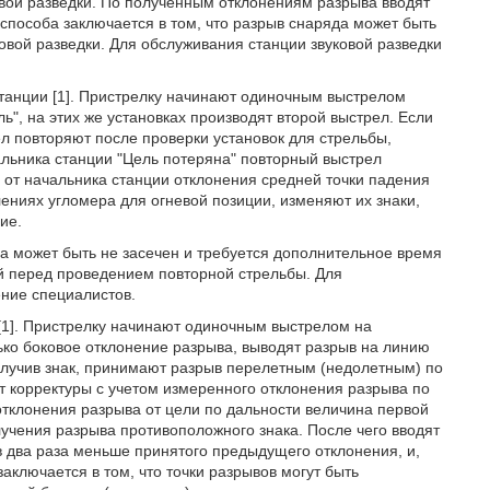
овой разведки. По полученным отклонениям разрыва вводят
способа заключается в том, что разрыв снаряда может быть
овой разведки. Для обслуживания станции звуковой разведки
танции [1]. Пристрелку начинают одиночным выстрелом
ь", на этих же установках производят второй выстрел. Если
ел повторяют после проверки установок для стрельбы,
льника станции "Цель потеряна" повторный выстрел
в от начальника станции отклонения средней точки падения
лениях угломера для огневой позиции, изменяют их знаки,
ие.
да может быть не засечен и требуется дополнительное время
й перед проведением повторной стрельбы. Для
ние специалистов.
[1]. Пристрелку начинают одиночным выстрелом на
ько боковое отклонение разрыва, выводят разрыв на линию
лучив знак, принимают разрыв перелетным (недолетным) по
т корректуры с учетом измеренного отклонения разрыва по
тклонения разрыва от цели по дальности величина первой
учения разрыва противоположного знака. После чего вводят
 два раза меньше принятого предыдущего отклонения, и,
аключается в том, что точки разрывов могут быть