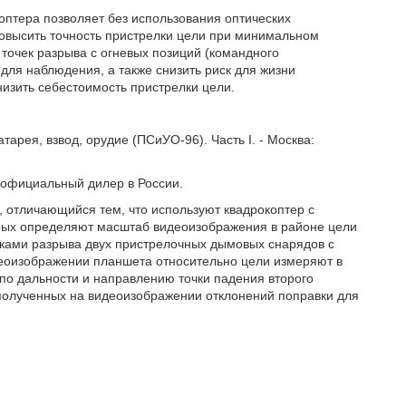
птера позволяет без использования оптических
повысить точность пристрелки цели при минимальном
 точек разрыва с огневых позиций (командного
для наблюдения, а также снизить риск для жизни
низить себестоимость пристрелки цели.
арея, взвод, орудие (ПСиУО-96). Часть I. - Москва:
JI официальный дилер в России.
, отличающийся тем, что используют квадрокоптер с
рых определяют масштаб видеоизображения в районе цели
ками разрыва двух пристрелочных дымовых снарядов с
деоизображении планшета относительно цели измеряют в
по дальности и направлению точки падения второго
 полученных на видеоизображении отклонений поправки для