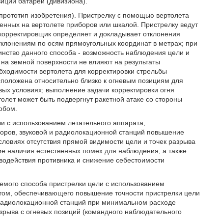
иций батареи (дивизиона).
(прототип изобретения). Пристрелку с помощью вертолета
енных на вертолете приборов или шкалой. Пристрелку ведут
-корректировщик определяет и докладывает отклонения
тклонениям по осям прямоугольных координат в метрах; при
инство данного способа - возможность наблюдения цели и
 на земной поверхности не влияют на результаты
обходимости вертолета для корректировки стрельбы
положена относительно близко к огневым позициям для
вых условиях; выполнение задачи корректировки огня
толет может быть подвергнут ракетной атаке со стороны
обом.
ли с использованием летательного аппарата,
оров, звуковой и радиолокационной станций повышение
словиях отсутствия прямой видимости цели и точек разрыва
ие наличия естественных помех для наблюдения, а также
иводействия противника и снижение себестоимости
емого способа пристрелки цели с использованием
етом, обеспечивающего повышение точности пристрелки цели
 радиолокационной станций при минимальном расходе
азрыва с огневых позиций (командного наблюдательного