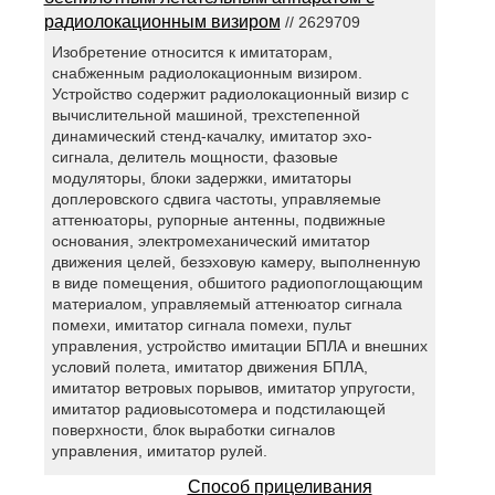
радиолокационным визиром
// 2629709
Изобретение относится к имитаторам,
снабженным радиолокационным визиром.
Устройство содержит радиолокационный визир с
вычислительной машиной, трехстепенной
динамический стенд-качалку, имитатор эхо-
сигнала, делитель мощности, фазовые
модуляторы, блоки задержки, имитаторы
доплеровского сдвига частоты, управляемые
аттенюаторы, рупорные антенны, подвижные
основания, электромеханический имитатор
движения целей, безэховую камеру, выполненную
в виде помещения, обшитого радиопоглощающим
материалом, управляемый аттенюатор сигнала
помехи, имитатор сигнала помехи, пульт
управления, устройство имитации БПЛА и внешних
условий полета, имитатор движения БПЛА,
имитатор ветровых порывов, имитатор упругости,
имитатор радиовысотомера и подстилающей
поверхности, блок выработки сигналов
управления, имитатор рулей.
Способ прицеливания