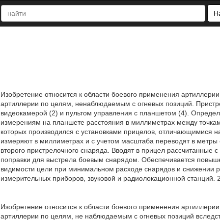
Н
Изобретение относится к области боевого применения артиллерии
артиллерии по целям, ненаблюдаемым с огневых позиций. Пристре
видеокамерой (2) и пультом управления с планшетом (4). Опреде
измерениям на планшете расстояния в миллиметрах между точкам
которых производился с установками прицелов, отличающимися н
измеряют в миллиметрах и с учетом масштаба переводят в метры 
второго пристрелочного снаряда. Вводят в прицел рассчитанные 
поправки для выстрела боевым снарядом. Обеспечивается повышен
видимости цели при минимальном расходе снарядов и снижении р
измерительных приборов, звуковой и радиолокационной станций. 2
Изобретение относится к области боевого применения артиллерии
артиллерии по целям, не наблюдаемым с огневых позиций вследс