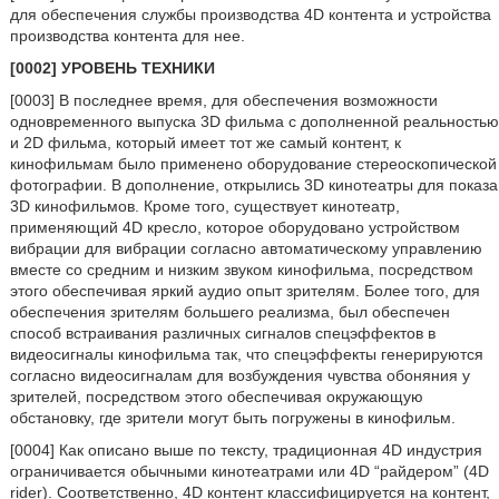
для обеспечения службы производства 4D контента и устройства
производства контента для нее.
[0002] УРОВЕНЬ ТЕХНИКИ
[0003] В последнее время, для обеспечения возможности
одновременного выпуска 3D фильма с дополненной реальностью
и 2D фильма, который имеет тот же самый контент, к
кинофильмам было применено оборудование стереоскопической
фотографии. В дополнение, открылись 3D кинотеатры для показа
3D кинофильмов. Кроме того, существует кинотеатр,
применяющий 4D кресло, которое оборудовано устройством
вибрации для вибрации согласно автоматическому управлению
вместе со средним и низким звуком кинофильма, посредством
этого обеспечивая яркий аудио опыт зрителям. Более того, для
обеспечения зрителям большего реализма, был обеспечен
способ встраивания различных сигналов спецэффектов в
видеосигналы кинофильма так, что спецэффекты генерируются
согласно видеосигналам для возбуждения чувства обоняния у
зрителей, посредством этого обеспечивая окружающую
обстановку, где зрители могут быть погружены в кинофильм.
[0004] Как описано выше по тексту, традиционная 4D индустрия
ограничивается обычными кинотеатрами или 4D “райдером” (4D
rider). Соответственно, 4D контент классифицируется на контент,