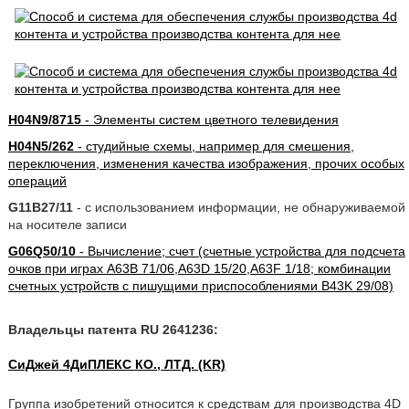
H04N9/8715
- Элементы систем цветного телевидения
H04N5/262
- студийные схемы, например для смешения,
переключения, изменения качества изображения, прочих особых
операций
G11B27/11
- с использованием информации, не обнаруживаемой
на носителе записи
G06Q50/10
- Вычисление; счет (счетные устройства для подсчета
очков при играх A63B 71/06,A63D 15/20,A63F 1/18; комбинации
счетных устройств с пишущими приспособлениями B43K 29/08)
Владельцы патента RU 2641236:
СиДжей 4ДиПЛЕКС КО., ЛТД. (KR)
Группа изобретений относится к средствам для производства 4D