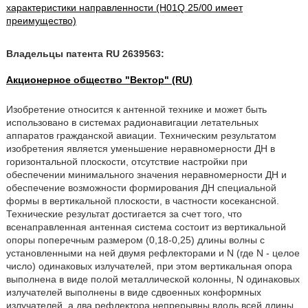
характеристики направленности (H01Q 25/00 имеет
преимущество)
Владельцы патента RU 2639563:
Акционерное общество "Вектор" (RU)
Изобретение относится к антенной технике и может быть
использовано в системах радионавигации летательных
аппаратов гражданской авиации. Техническим результатом
изобретения является уменьшение неравномерности ДН в
горизонтальной плоскости, отсутствие настройки при
обеспечении минимального значения неравномерности ДН и
обеспечение возможности формирования ДН специальной
формы в вертикальной плоскости, в частности косекансной.
Технические результат достигается за счет того, что
всенаправленная антенная система состоит из вертикальной
опоры поперечным размером (0,18-0,25) длины волны с
установленными на ней двумя рефлекторами и N (где N - целое
число) одинаковых излучателей, при этом вертикальная опора
выполнена в виде полой металлической колонны, N одинаковых
излучателей выполнены в виде сдвоенных конформных
излучателей, а два рефлектора непрерывны вдоль всей длины