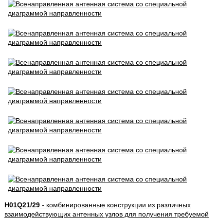
H01Q21/29
- комбинированные конструкции из различных
взаимодействующих антенных узлов для получения требуемой