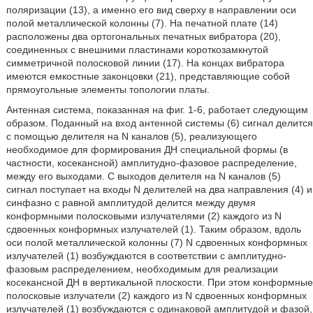
поляризации (13), а именно его вид сверху в направлении оси
полой металлической колонны (7). На печатной плате (14)
расположены два ортогональных печатных вибратора (20),
соединенных с внешними пластинами короткозамкнутой
симметричной полосковой линии (17). На концах вибратора
имеются емкостные законцовки (21), представляющие собой
прямоугольные элементы топологии платы.
Антенная система, показанная на фиг. 1-6, работает следующим
образом. Поданный на вход антенной системы (6) сигнал делится
с помощью делителя на N каналов (5), реализующего
необходимое для формирования ДН специальной формы (в
частности, косекансной) амплитудно-фазовое распределение,
между его выходами. С выходов делителя на N каналов (5)
сигнал поступает на входы N делителей на два направления (4) и
синфазно с равной амплитудой делится между двумя
конформными полосковыми излучателями (2) каждого из N
сдвоенных конформных излучателей (1). Таким образом, вдоль
оси полой металлической колонны (7) N сдвоенных конформных
излучателей (1) возбуждаются в соответствии с амплитудно-
фазовым распределением, необходимым для реализации
косекансной ДН в вертикальной плоскости. При этом конформные
полосковые излучатели (2) каждого из N сдвоенных конформных
излучателей (1) возбуждаются с одинаковой амплитудой и фазой,