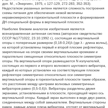
доп. М., «Энергия», 1975, с 127-129, 272-283, 352-353).
Недостатком указанных антенн является сложность построения
схемы питания для обеспечения низкой величины
неравномерности в горизонтальной плоскости и формирования
ДН специальной формы в вертикальной плоскости.
Наиболее близким аналогом изобретения является
всенаправленная антенная система (авторское свидетельство
СССР №1771022, 23.10.1992 г.), состоящая из вертикальной
опоры с поперечным размером (0,18-0,24)λ (где λ - длина волны),
на которой установлены первый и второй плоские рефлекторы,
закрепленные на опоре своими вертикальными кромками и
параллельно смещенные относительно плоскости симметрии
опоры. На вертикальной опоре размещаются N излучателей,
состоящих из первого и второго волнового шунтового вибратора,
каждый из которых установлен на соответствующем плоском
рефлекторе симметрично относительно оси симметрии
вертикальной опоры в горизонтальной плоскости таким образом,
что расстояние между центрами волновых симметричных
вибраторов равно (0,5-0,6)λ. Вибраторы разделены двумя
экранами, установленными в плоскости, проходящей через ось
вертикальной опоры. Каждый экран выполнен в виде двух рамок,
соединенных между собой замыкателем. Вертикальные стороны
рамок, равные длине плеча вибратора, отстоят от вертикальной