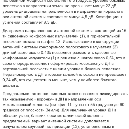
половинной мощности составляет 8,3 градуса, уровень боковых
лепестков в направлении земли не превышает минус 22 дБ,
уровень диаграммы направленности в направлении нормали к
оси антенной системы составляет минус 4,5 дБ. Коэффициент
усиления составляет 9,3 дБ.
Диаграмма направленности антенной системы, состоящей из 16-
ти сдвоенных конформных излучателей (1), в горизонтальной
плоскости показана на фиг. 12. Использование в конструкции
антенной системы конформного полоскового излучателя (2)
длиной всего около 0.43λ позволяет разместить сдвоенные
конформные излучатели (1) в решетке с шагом около 0,5λ, что в
свою очередь позволяет сформировать косекансную ДН в
вертикальной плоскости с низким уровнем боковых лепестков.
Неравномерность ДН в горизонтальной плоскости не превышает
0,24 дБ, что существенно меньше, чем у наиболее близкого
аналога.
Предлагаемая антенная система также позволяет ликвидировать
так называемую «воронку» в ДН в направлении оси
металлической колонны (см. фиг. 11 - углы от 55 градусов до 90
градусов от плоскости Земли). Для увеличения уровня ДН в
области углов, близких к оси металлической колонны,
предлагаемый вариант антенной системы дополняется
излучателем круговой поляризации (13), установленным в