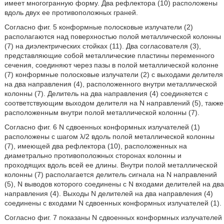
имеет многогранную форму. Два рефлектора (10) расположены
вдоль двух ее противоположных граней.
Согласно фиг. 5 конформные полосковые излучатели (2)
располагаются над поверхностью полой металлической колонны
(7) на диэлектрических стойках (11). Два согласователя (3),
представляющие собой металлические пластины переменного
сечения, соединяют через пазы в полой металлической колонне
(7) конформные полосковые излучатели (2) с выходами делителя
на два направления (4), расположенного внутри металлической
колонны (7). Делитель на два направления (4) соединяется с
соответствующим выходом делителя на N направлений (5), также
расположенным внутри полой металлической колонны (7).
Согласно фиг. 6 N сдвоенных конформных излучателей (1)
расположены с шагом λ/2 вдоль полой металлической колонны
(7), имеющей два рефлектора (10), расположенных на
диаметрально противоположных сторонах колонны и
проходящих вдоль всей ее длины. Внутри полой металлической
колонны (7) располагается делитель сигнала на N направлений
(5), N выводов которого соединены с N входами делителей на два
направления (4). Выходы N делителей на два направления (4)
соединены с входами N сдвоенных конформных излучателей (1).
Согласно фиг. 7 показаны N сдвоенных конформных излучателей