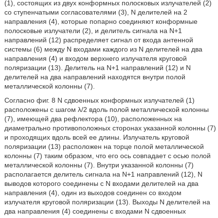
(1), состоящих из двух конформных полосковых излучателей (2)
со ступенчатыми согласователями (3), N делителей на 2
направления (4), которые попарно соединяют конформные
полосковые излучатели (2), и делитель сигнала на N+1
направлений (12) распределяет сигнал от входа антенной
системы (6) между N входами каждого из N делителей на два
направления (4) и входом верхнего излучателя круговой
поляризации (13). Делитель на N+1 направлений (12) и N
делителей на два направлений находятся внутри полой
металлической колонны (7).
Согласно фиг. 8 N сдвоенных конформных излучателей (1)
расположены с шагом λ/2 вдоль полой металлической колонны
(7), имеющей два рефлектора (10), расположенных на
диаметрально противоположных сторонах указанной колонны (7)
и проходящих вдоль всей ее длины. Излучатель круговой
поляризации (13) расположен на торце полой металлической
колонны (7) таким образом, что его ось совпадает с осью полой
металлической колонны (7). Внутри указанной колонны (7)
располагается делитель сигнала на N+1 направлений (12), N
выводов которого соединены с N входами делителей на два
направления (4), один из выходов соединен со входом
излучателя круговой поляризации (13). Выходы N делителей на
два направления (4) соединены с входами N сдвоенных