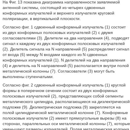
На Фиг. 13 показана диаграмма направленности заявляемой
антенной системы, состоящей из четырех сдвоенных
конформных излучателей и верхнего излучателя круговой
поляризации, в вертикальной плоскости.
Согласно фиг. 1 сдвоенный конформный излучатель (1) состоит
из двух конформных полосковых излучателей (2) с двумя
согласователями (3). Делители на два направления (4), подводят
сигнал к каждому из двух конформных полосковых излучателей
(2). Делитель сигнала на N направлений (5) распределяет сигнал
от входа (6) между N входами каждого из N сдвоенных
конформных излучателей (1). N делителей на два направления
(4) и делитель на N направлений (5) располагается внутри полой
металлической колонны (7). Согласователи (3) могут быть
выполнены ступенчатыми.
Согласно фиг. 2 сдвоенный конформный излучатель (1) круглой
формы в поперечном сечении состоит из двух конформных
полосковых излучателей (2), представляющих собой сегменты
металлического цилиндра, располагающиеся на диэлектрической
подложке (9). Диэлектрическая подложка (9) закрепляется на
полой цилиндрической металлической колонне (7). Конформные
полосковые излучатели (2) имеют прямоугольные вырезы (8) на
сторонах, параллельных оси металлической колонны (7), которые
уменьшают размеры излучателей. Полая металлическая колонна