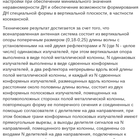
настройки при обеспечении минимального значения
неравномерности ДН и обеспечение возможности формирования
ДН специальной формы в вертикальной плоскости, в частности
косекансной.
Технические результат достигается за счет того, что
всенаправленная антенная система состоит из вертикальной
опоры поперечным размером (0,18-0,25) длины волны с
установленными на ней двумя рефлекторами и N (где N - целое
число) одинаковых излучателей, при этом вертикальная опора
выполнена в виде полой металлической колонны, N одинаковых
излучателей выполнены в виде сдвоенных конформных
излучателей, а два рефлектора непрерывны вдоль всей длины
полой металлической колонны, и каждый из N сдвоенных
конформных излучателей, размещенных вдоль колонны на
расстоянии около половины длины волны, состоит из двух
конформных полосковых излучателей, помещенных на
противоположных сторонах полой металлической колонны,
повторяющих форму ее поперечного сечения и соединенных с
помощью согласователя с делителем на два направления, при
этом боковые грани конформных полосковых излучателей имеют
прямоугольные вырезы, а выходы делителя сигналов на N
направлений, помещенного внутри колонны, соединены со
входами N делителей на два направления, подключенных к