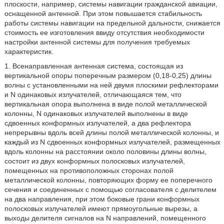
плоскости, например, системы навигации гражданской авиации,
оснащенной антенной. При этом повышается стабильность
работы системы навигации на предельной дальности, снижается
стоимость ее изготовления ввиду отсутствия необходимости
настройки антенной системы для получения требуемых
характеристик.
1. Всенаправленная антенная система, состоящая из
вертикальной опоры поперечным размером (0,18-0,25) длины
волны с установленными на ней двумя плоскими рефлекторами
и N одинаковых излучателей, отличающаяся тем, что
вертикальная опора выполнена в виде полой металлической
колонны, N одинаковых излучателей выполнены в виде
сдвоенных конформных излучателей, а два рефлектора
непрерывны вдоль всей длины полой металлической колонны, и
каждый из N сдвоенных конформных излучателей, размещенных
вдоль колонны на расстоянии около половины длины волны,
состоит из двух конформных полосковых излучателей,
помещенных на противоположных сторонах полой
металлической колонны, повторяющих форму ее поперечного
сечения и соединенных с помощью согласователя с делителем
на два направления, при этом боковые грани конформных
полосковых излучателей имеют прямоугольные вырезы, а
выходы делителя сигналов на N направлений, помещенного