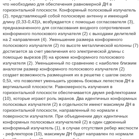
что необходимо для обеспечения равномерной ДН в
горизонтальной плоскости. Конформный полосковый излучатель
(2), представляющий собой полосковую антенну и имеющий
длину (0,33-0,43)λ, возбуждается с помощью согласователя (3),
предназначенного для согласования входного сопротивления
конформного полоскового излучателя (2) с выходами делителей
на 2 направления (4). Уменьшение размера конформного
полоскового излучателя (2) по высоте металлической колонны (7)
достигается за счет увеличения его электрической длины с
помощью вырезов (8) на кромке конформного полоскового
излучателя (2). Уменьшенный по сравнению с наиболее близким
аналогом размер конформного полоскового излучателя (2)
создает возможность размещения их в решетке с шагом около
0,5λ, что позволяет уменьшить уровень боковых лепестков ДН в
вертикальной плоскости. Равномерность излучения в
горизонтальной плоскости обеспечивается двумя рефлекторами
(10), которые играют роль экранов. Два идентичных конформных
полосковых излучателя (2) в отдельности имеют максимум ДН в
горизонтальной плоскости, направленный по нормали к
поверхности излучателя. При объединении двух идентичных
конформных полосковых излучателей (2) в один сдвоенный
конформный излучатель (1), в случае отсутствия ребер жесткости
- рефлекторов (10), максимум ДН будет направлен по нормали