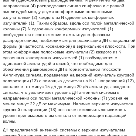
амплитудно-фазовым распределением. N делителей на два
направления (4) распределяют сигнал синфазно и с равной
амплитудой между двумя конформными полосковыми
излучателями (2) каждого из N сдвоенных конформных
излучателей (1). Таким образом, вдоль оси полой металлической
колонны (7) N сдвоенных конформных излучателей (1)
возбуждаются в соответствии с амплитудно-фазовым
распределением, необходимым для реализации ДН специальной
формы (в частности, косекансной) в вертикальной плоскости. При
этом конформные полосковые излучатели (2) каждого из N
сдвоенных конформных излучателей (1) возбуждаются с
одинаковой амплитудой и фазой, что необходимо для
обеспечения равномерной ДН в горизонтальной плоскости.
Амплитуда сигнала, подаваемая на верхний излучатель круговой
поляризации (13) с помощью делителя на N+1 направлений (12),
составляет от минус 15 дБ до минус 20 дБ амплитуды входного
сигнала, что увеличивает уровень ДН антенной системы в
направлении оси полой металлической колонны (7) уровня не
менее минус 22 дБ от максимума. Наличие верхнего излучателя
круговой поляризации (13) позволяет исключить зависимость
уровня принимаемого им сигнала от поляризации падающей
волны.
ДН предлагаемой антенной системы с верхним излучателем
круговой поляризации с количеством сдвоенных конформных