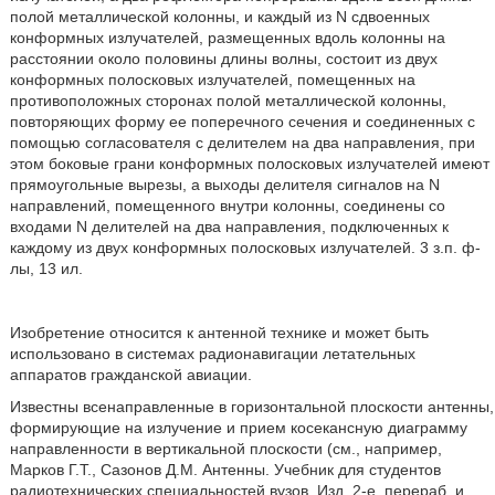
полой металлической колонны, и каждый из N сдвоенных
конформных излучателей, размещенных вдоль колонны на
расстоянии около половины длины волны, состоит из двух
конформных полосковых излучателей, помещенных на
противоположных сторонах полой металлической колонны,
повторяющих форму ее поперечного сечения и соединенных с
помощью согласователя с делителем на два направления, при
этом боковые грани конформных полосковых излучателей имеют
прямоугольные вырезы, а выходы делителя сигналов на N
направлений, помещенного внутри колонны, соединены со
входами N делителей на два направления, подключенных к
каждому из двух конформных полосковых излучателей. 3 з.п. ф-
лы, 13 ил.
Изобретение относится к антенной технике и может быть
использовано в системах радионавигации летательных
аппаратов гражданской авиации.
Известны всенаправленные в горизонтальной плоскости антенны,
формирующие на излучение и прием косекансную диаграмму
направленности в вертикальной плоскости (см., например,
Марков Г.Т., Сазонов Д.М. Антенны. Учебник для студентов
радиотехнических специальностей вузов. Изд. 2-е, перераб. и