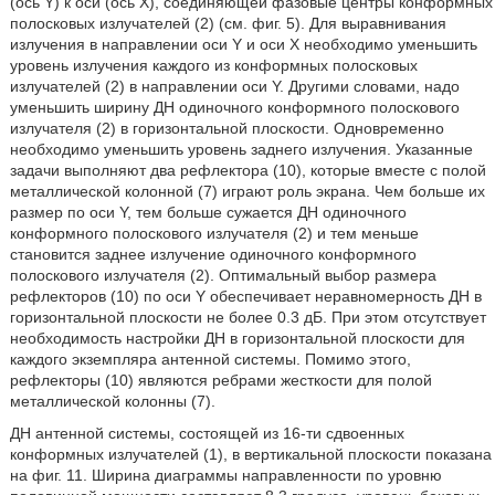
(ось Y) к оси (ось X), соединяющей фазовые центры конформных
полосковых излучателей (2) (см. фиг. 5). Для выравнивания
излучения в направлении оси Y и оси X необходимо уменьшить
уровень излучения каждого из конформных полосковых
излучателей (2) в направлении оси Y. Другими словами, надо
уменьшить ширину ДН одиночного конформного полоскового
излучателя (2) в горизонтальной плоскости. Одновременно
необходимо уменьшить уровень заднего излучения. Указанные
задачи выполняют два рефлектора (10), которые вместе с полой
металлической колонной (7) играют роль экрана. Чем больше их
размер по оси Y, тем больше сужается ДН одиночного
конформного полоскового излучателя (2) и тем меньше
становится заднее излучение одиночного конформного
полоскового излучателя (2). Оптимальный выбор размера
рефлекторов (10) по оси Y обеспечивает неравномерность ДН в
горизонтальной плоскости не более 0.3 дБ. При этом отсутствует
необходимость настройки ДН в горизонтальной плоскости для
каждого экземпляра антенной системы. Помимо этого,
рефлекторы (10) являются ребрами жесткости для полой
металлической колонны (7).
ДН антенной системы, состоящей из 16-ти сдвоенных
конформных излучателей (1), в вертикальной плоскости показана
на фиг. 11. Ширина диаграммы направленности по уровню