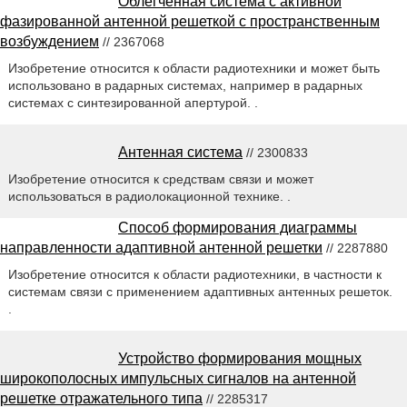
Облегченная система с активной
фазированной антенной решеткой с пространственным
возбуждением
// 2367068
Изобретение относится к области радиотехники и может быть
использовано в радарных системах, например в радарных
системах с синтезированной апертурой. .
Антенная система
// 2300833
Изобретение относится к средствам связи и может
использоваться в радиолокационной технике. .
Способ формирования диаграммы
направленности адаптивной антенной решетки
// 2287880
Изобретение относится к области радиотехники, в частности к
системам связи с применением адаптивных антенных решеток.
.
Устройство формирования мощных
широкополосных импульсных сигналов на антенной
решетке отражательного типа
// 2285317