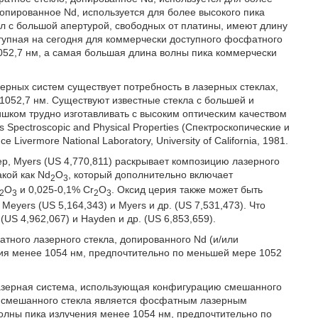
допированное Nd, используется для более высокого пика
л с большой апертурой, свободных от платины, имеют длину
ступная на сегодня для коммерчески доступного фосфатного
1052,7 нм, а самая большая длина волны пика коммерчески
ерных систем существует потребность в лазерных стеклах,
1052,7 нм. Существуют известные стекла с большей и
ишком трудно изготавливать с высоким оптическим качеством
s Spectroscopic and Physical Properties (Спектроскопические и
ivermore National Laboratory, University of California, 1981.
р, Myers (US 4,770,811) раскрывает композицию лазерного
кой как Nd
O
, который дополнительно включает
2
3
O
и 0,025-0,1% Cr
O
. Оксид церия также может быть
2
3
2
3
Meyers (US 5,164,343) и Myers и др. (US 7,531,473). Что
(US 4,962,067) и Hayden и др. (US 6,853,659).
тного лазерного стекла, допированного Nd (и/или
ния менее 1054 нм, предпочтительно по меньшей мере 1052
лазерная система, использующая конфигурацию смешанного
мы смешанного стекла является фосфатным лазерным
волны пика излучения менее 1054 нм, предпочтительно по