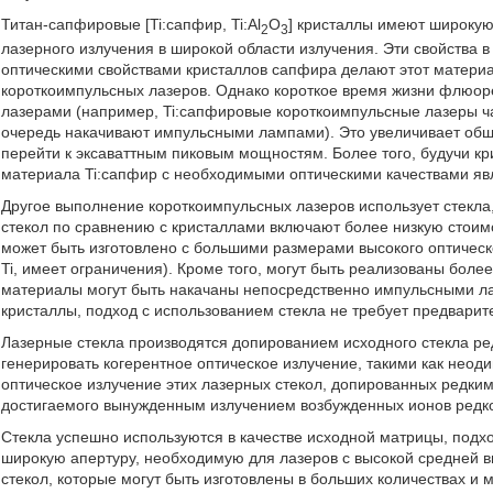
Титан-сапфировые [Ti:сапфир, Ti:Al
O
] кристаллы имеют широкую
2
3
лазерного излучения в широкой области излучения. Эти свойства 
оптическими свойствами кристаллов сапфира делают этот матери
короткоимпульсных лазеров. Однако короткое время жизни флюор
лазерами (например, Ti:сапфировые короткоимпульсные лазеры ча
очередь накачивают импульсными лампами). Это увеличивает общу
перейти к эксаваттным пиковым мощностям. Более того, будучи к
материала Ti:сапфир с необходимыми оптическими качествами явл
Другое выполнение короткоимпульсных лазеров использует стекл
стекол по сравнению с кристаллами включают более низкую стоим
может быть изготовлено с большими размерами высокого оптическо
Ti, имеет ограничения). Кроме того, могут быть реализованы боле
материалы могут быть накачаны непосредственно импульсными ла
кристаллы, подход с использованием стекла не требует предварит
Лазерные стекла производятся допированием исходного стекла р
генерировать когерентное оптическое излучение, такими как неод
оптическое излучение этих лазерных стекол, допированных редким
достигаемого вынужденным излучением возбужденных ионов редко
Стекла успешно используются в качестве исходной матрицы, под
широкую апертуру, необходимую для лазеров с высокой средней
стекол, которые могут быть изготовлены в больших количествах и