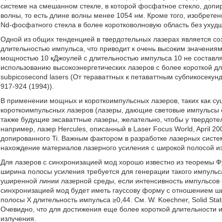
системе на смешанном стекле, в которой фосфатное стекло, допи
волны, то есть длине волны менее 1054 нм. Кроме того, изобретен
Nd-фосфатного стекла в более коротковолновую область без ухудш
Одной из общих тенденцией в твердотельных лазерах является со
длительностью импульса, что приводит к очень высоким значениям
мощностью 10 кДжоулей с длительностью импульса 10 не составляе
использованию высокоэнергетических лазеров с более короткой дли
subpicosecond lasers (От тераваттных к петаваттным субпикосекунд
917-924 (1994)).
В применении мощных и короткоимпульсных лазеров, таких как су
короткоимпульсных лазеров (лазеры, дающие световые импульсы с
также будущие эксаваттные лазеры, желательно, чтобы у твердот
например, лазер Hercules, описанный в Laser Focus World, April 2
допированного Ti. Важным фактором в разработке лазерных систе
нахождение материалов лазерного усиления с широкой полосой и
Для лазеров с синхронизацией мод хорошо известно из теоремы Ф
ширина полосы усиления требуется для генерации такого импульс
уширенной линии лазерной среды, если интенсивность импульсов 
синхронизацией мод будет иметь гауссову форму с отношением ш
полосы Х длительность импульса ≥0,44. См. W. Koechner, Solid State
Очевидно, что для достижения еще более короткой длительности 
излучения.