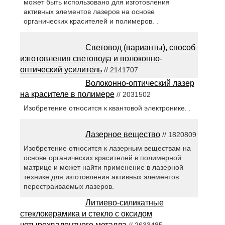
может быть использовано для изготовления
активных элементов лазеров на основе
органических красителей и полимеров. .
Световод (варианты), способ
изготовления световода и волоконно-
оптический усилитель
// 2141707
Волоконно-оптический лазер
на красителе в полимере
// 2031502
Изобретение относится к квантовой электронике. .
Лазерное вещество
// 1820809
Изобретение относится к лазерным веществам на
основе органических красителей в полимерной
матрице и может найти применение в лазерной
технике для изготовления активных элементов
перестраиваемых лазеров.
Литиево-силикатные
стеклокерамика и стекло с оксидом
четырехвалентного металла