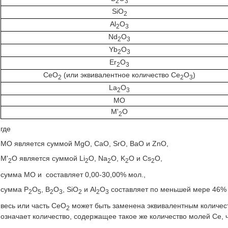
2
3
SiO
2
Al
O
2
3
Nd
O
2
3
Yb
O
2
3
Er
O
2
3
CeO
(или эквивалентное количество Ce
O
)
2
2
3
La
O
2
3
MO
M'
O
2
где
MO является суммой MgO, CaO, SrO, BaO и ZnO,
M'
O является суммой Li
O, Na
O, K
O и Cs
O,
2
2
2
2
2
сумма MO и
составляет 0,00-30,00% мол.,
сумма P
O
, B
O
, SiO
и Al
O
составляет по меньшей мере 46% 
2
5
2
3
2
2
3
весь или часть CeO
может быть заменена эквивалентным количес
2
означает количество, содержащее такое же количество молей Ce, 