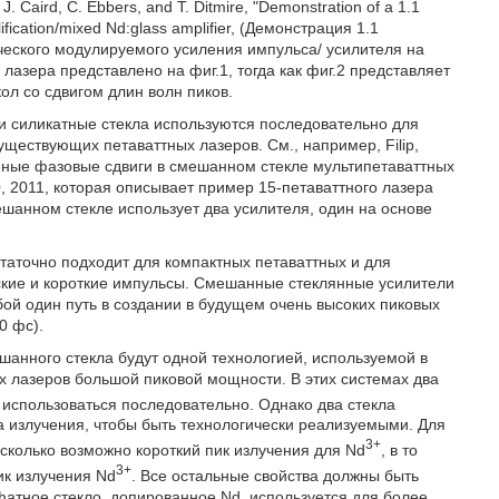
J. Caird, C. Ebbers, and T. Ditmire, "Demonstration of a 1.1
lification/mixed Nd:glass amplifier, (Демонстрация 1.1
ческого модулируемого усиления импульса/ усилителя на
 лазера представлено на фиг.1, тогда как фиг.2 представляет
ол со сдвигом длин волн пиков.
и силикатные стекла используются последовательно для
ествующих петаваттных лазеров. См., например, Filip,
(Атомные фазовые сдвиги в смешанном стекле мультипетаваттных
 10, 2011, которая описывает пример 15-петаваттного лазера
шанном стекле использует два усилителя, один на основе
аточно подходит для компактных петаваттных и для
ские и короткие импульсы. Смешанные стеклянные усилители
бой один путь в создании в будущем очень высоких пиковых
0 фс).
шанного стекла будут одной технологией, используемой в
х лазеров большой пиковой мощности. В этих системах два
т использоваться последовательно. Однако два стекла
 излучения, чтобы быть технологически реализуемыми. Для
3+
сколько возможно короткий пик излучения для Nd
, в то
3+
ик излучения Nd
. Все остальные свойства должны быть
атное стекло, допированное Nd, используется для более