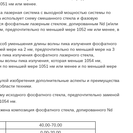
1051 нм или менее.
на лазерная система с выходной мощностью системы по
а использует схему смешанного стекла и фазовую
тся фосфатным лазерным стеклом, допированным Nd (и/или
нм, предпочтительно по меньшей мере 1052 нм или менее, в
особ уменьшения длины волны пика излучения фосфатного
ьшей мере на 2 нм, предпочтительно по меньшей мере на 3
ы пика излучения фосфатного лазерного стекла,
ны волны пика излучения, которая меньше 1054 нм,
ти по меньшей мере 1051 нм или менее и по меньшей мере
улой изобретения дополнительные аспекты и преимущества
области техники.
тему исходного фосфатного стекла, предпочтительно заменой
1054 нм.
ожена композиция фосфатного стекла, допированного Nd
40,00-70,00
0,00-20,00