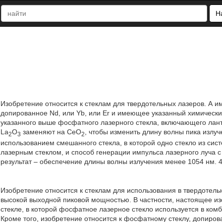
Н
Изобретение относится к стеклам для твердотельных лазеров. А 
допированное Nd, или Yb, или Er и имеющее указанный химически
указанного выше фосфатного лазерного стекла, включающего ланта
La
O
заменяют на CeO
, чтобы изменить длину волны пика излуч
2
3
2
использованием смешанного стекла, в которой одно стекло из с
лазерным стеклом, и способ генерации импульса лазерного луча 
результат – обеспечение длины волны излучения менее 1054 нм. 4 н.
Изобретение относится к стеклам для использования в твердотельн
высокой выходной пиковой мощностью. В частности, настоящее и
стекле, в которой фосфатное лазерное стекло используется в ко
Кроме того, изобретение относится к фосфатному стеклу, допиро