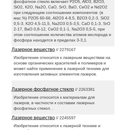
фосфатное стекло включает P2O5, AlO3, В2О3,
SiO2, К2O, Na2O, СаО, SrO, BaO, СеО2 и Nd2O2
при следующем соотношении компонентов: (в
мас.%) P2O5 60-66, Al2O3 4-8,5, В2О3 0,2-3, SiO2
0,5-3, К2О 4,5-11,5, Na2O3 0,5-3,5, СаО 0,1-3, SrO
2-17, BaO 0,8-12, CeO2 0,1-1, Na2O3 0,5-5, при
этом соотношение количества атомов кислорода и
фосфора находится в пределах 3-3,1.
Лазерное вещество
// 2279167
Изобретение относится к лазерным веществам на
основе органических красителей и полимеров и
может найти применение в лазерной технике для
изготовления активных элементов лазеров.
Лазерное фосфатное стекло
// 2263381
Изобретение относится к материалам для
лазеров, в частности к составам лазерных
фосфатных стекол. .
Лазерное вещество
// 2245597
Изобретение относится к лазерной технике и