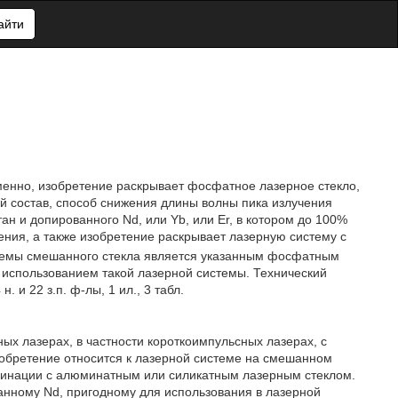
айти
именно, изобретение раскрывает фосфатное лазерное стекло,
й состав, способ снижения длины волны пика излучения
н и допированного Nd, или Yb, или Er, в котором до 100%
ения, а также изобретение раскрывает лазерную систему с
истемы смешанного стекла является указанным фосфатным
с использованием такой лазерной системы. Технический
 и 22 з.п. ф-лы, 1 ил., 3 табл.
ых лазерах, в частности короткоимпульсных лазерах, с
зобретение относится к лазерной системе на смешанном
мбинации с алюминатным или силикатным лазерным стеклом.
ванному Nd, пригодному для использования в лазерной