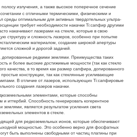
 полосу излучения, а также высокое поперечное сечение
в сочетании с отличными термическими, физическими и
ал среды оптимальным для активных твердотельных ультра-
есценции требует необходимости накачки Ti:сапфир другими
сто накачивают лазерами на стекле, которые в свою
ю структуру и сложность лазеров, особенно при попытке
ристаллическим материалом, создание широкой апертуры
яется сложной и дорогой задачей.
а, допированные редкими землями. Преимущества таких
ость и более высокие достижимые мощности (так как стекло
го качества, в то время как размер сапфира, допированного
е простые конструкции, так как стеклянные усиливающие
мпами. В отличие от лазеров, использующих Ti:сапфировые
ельного создания лазеров накачки.
едкоземельными элементами, которые способны
им и иттербий. Способность генерировать когерентное
и землями, является результатом усиления света
земельных элементов в стекле.
ходящей для редкоземельных ионов, которые обеспечивают
 выходной мощностью. Это особенно верно для фосфатных
 могут быть выполнены свободными от частиц платины при