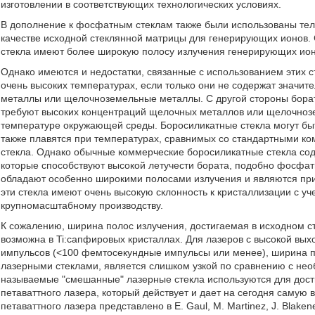
изготовлении в соответствующих технологических условиях.
В дополнение к фосфатным стеклам также были использованы телл
качестве исходной стеклянной матрицы для генерирующих ионов.
стекла имеют более широкую полосу излучения генерирующих ио
Однако имеются и недостатки, связанные с использованием этих с
очень высоких температурах, если только они не содержат значит
металлы или щелочноземельные металлы. С другой стороны борат
требуют высоких концентраций щелочных металлов или щелочноз
температуре окружающей среды. Боросиликатные стекла могут бы
также плавятся при температурах, сравнимых со стандартными ко
стекла. Однако обычные коммерческие боросиликатные стекла со
которые способствуют высокой летучести бората, подобно фосфат
обладают особенно широкими полосами излучения и являются при
эти стекла имеют очень высокую склонность к кристаллизации с у
крупномасштабному производству.
К сожалению, ширина полос излучения, достигаемая в исходном сте
возможна в Ti:сапфировых кристаллах. Для лазеров с высокой вы
импульсов (<100 фемтосекундные импульсы или менее), ширина 
лазерными стеклами, является слишком узкой по сравнению с нео
называемые "смешанные" лазерные стекла используются для дос
петаваттного лазера, который действует и дает на сегодня самую
петаваттного лазера представлено в Е. Gaul, M. Martinez, J. Blaken