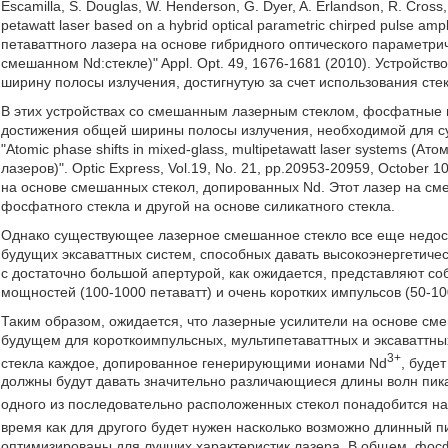
Escamilla, S. Douglas, W. Henderson, G. Dyer, A. Erlandson, R. Cross, 
petawatt laser based on a hybrid optical parametric chirped pulse amp
петаваттного лазера на основе гибридного оптического параметри
смешанном Nd:стекле)" Appl. Opt. 49, 1676-1681 (2010). Устройство
ширину полосы излучения, достигнутую за счет использования стек
В этих устройствах со смешанным лазерным стеклом, фосфатные 
достижения общей ширины полосы излучения, необходимой для сущ
"Atomic phase shifts in mixed-glass, multipetawatt laser systems 
лазеров)". Optic Express, Vol.19, No. 21, pp.20953-20959, October
на основе смешанных стекол, допированных Nd. Этот лазер на сме
фосфатного стекла и другой на основе силикатного стекла.
Однако существующее лазерное смешанное стекло все еще недост
будущих эксаваттных систем, способных давать высокоэнергетиче
с достаточно большой апертурой, как ожидается, представляют со
мощностей (100-1000 петаватт) и очень коротких импульсов (50-10
Таким образом, ожидается, что лазерные усилители на основе сме
будущем для короткоимпульсных, мультипетаваттных и эксаваттны
3+
стекла каждое, допированное генерирующими ионами Nd
, буде
должны будут давать значительно различающиеся длины волн пика
одного из последовательно расположенных стекол понадобится на
время как для другого будет нужен насколько возможно длинный п
оптимизированы для лучших характеристик лазера. В общем, фосф