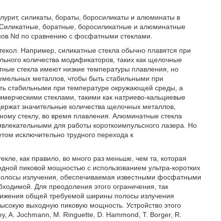
урит, силикаты, бораты, боросиликаты и алюминаты в
 Силикатные, боратные, боросиликатные и алюминатные
нов Nd по сравнению с фосфатными стеклами.
текол. Например, силикатные стекла обычно плавятся при
ельного количества модификаторов, таких как щелочные
ные стекла имеют низкие температуры плавления, но
емельных металлов, чтобы быть стабильными при
ть стабильными при температуре окружающей среды, а
ммерческими стеклами, такими как натриево-кальциевые
держат значительные количества щелочных металлов,
ному стеклу, во время плавления. Алюминатные стекла
влекательными для работы короткоимпульсного лазера. Но
четом исключительно трудного перехода к
кле, как правило, во много раз меньше, чем та, которая
ходной пиковой мощностью с использованием ультра-коротких
полосы излучения, обеспечиваемая известными фосфатными
бходимой. Для преодоления этого ограничения, так
тижения общей требуемой ширины полосы излучения
 высокую выходную пиковую мощность. Устройство этого
ey, A. Jochmann, M. Ringuette, D. Hammond, Т. Borger, R.