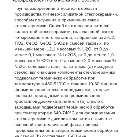
// 2633485
Группа изобретений относится к области
производства литиево-силикатной стеклокерамики,
способам получения и применения такой
стеклокерамики. Способ изготовления литиево-
силикатной стеклокерамики, включающей: оксид
четырехвалентного металла, выбранный из ZrO2,
TiO2, СеО2, GeO2, SnO2 и смесей таковых, по
меньшей мере, 12,1 массовых % Li2O, от 0 до
менее 0,1 массового % La2O3, от 0 до менее 1,0
массового % K2О и от 0 до менее 2,0 массовых %
Na2O, содержит этапы, на которых: (a) исходное
стекло, включающее компоненты стеклокерамики,
подвергают термической обработке при
температуре в 480-520°С в течение 10-30 мин для
формирования стекла с зародышами, которые
являются пригодными для формирования
кристаллов дисиликата лития, и (b) стекло с
зародышами подвергают термической обработке
при температуре в 640-740°С для формирования
стеклокерамики с дисиликатом лития в качестве
основной кристаллической фазы, причем
продолжительность второй термической обработки
на стадии (b) составляет 10-60 мин.