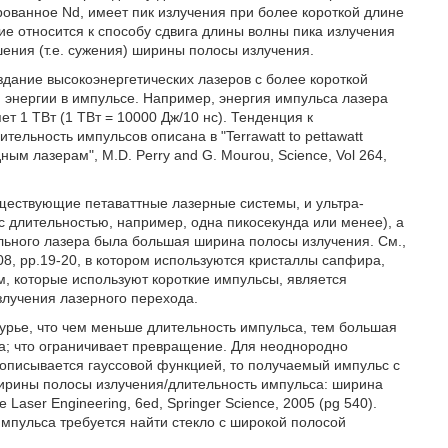
рованное Nd, имеет пик излучения при более короткой длине
ие относится к способу сдвига длины волны пика излучения
ения (т.е. сужения) ширины полосы излучения.
здание высокоэнергетических лазеров с более короткой
 энергии в импульсе. Например, энергия импульса лазера
т 1 ТВт (1 ТВт = 10000 Дж/10 нс). Тенденция к
тельность импульсов описана в "Terrawatt to pettawatt
ным лазерам", M.D. Perry and G. Mourou, Science, Vol 264,
ществующие петаваттные лазерные системы, и ультра-
 длительностью, например, одна пикосекунда или менее), а
ельного лазера была большая ширина полосы излучения. См.,
008, pp.19-20, в котором используются кристаллы сапфира,
м, которые используют короткие импульсы, является
злучения лазерного перехода.
урье, что чем меньше длительность импульса, тем большая
а; что ограничивает превращение. Для неоднородно
описывается гауссовой функцией, то получаемый импульс с
ирины полосы излучения/длительность импульса: ширина
 Laser Engineering, 6ed, Springer Science, 2005 (pg 540).
импульса требуется найти стекло с широкой полосой