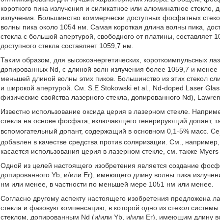
короткого пика излучения и силикатное или алюминатное стекло, 
излучения. Большинство коммерчески доступных фосфатных стеко
волны пика около 1054 нм. Самая короткая длина волны пика, до
стекла с большой апертурой, свободного от платины, составляет 
доступного стекла составляет 1059,7 нм.
Таким образом, для высокоэнергетических, короткоимпульсных лаз
допированных Nd, с длиной волн излучения более 1059,7 и менее 
меньшей длиной волны этих пиков. Большинство из этих стекол сл
и широкой апертурой. См. S.E Stokowski et al., Nd-doped Laser Glas
физические свойства лазерного стекла, допированного Nd), Lawrence L
Известно использование оксида церия в лазерном стекле. Наприме
стекла на основе фосфата, включающего генерирующий допант, та
вспомогательный допант, содержащий в основном 0,1-5% масс. Ce
добавлен в качестве средства против соляризации. См., например, 
касается использования церия в лазерном стекле, см. также Myers 
Одной из целей настоящего изобретения является создание фосфа
допированного Yb, и/или Er), имеющего длину волны пика излуче
нм или менее, в частности по меньшей мере 1051 нм или менее.
Согласно другому аспекту настоящего изобретения предложена 
стекла и фазовую компенсацию, в которой одно из стекол систе
стеклом, допированным Nd (и/или Yb, и/или Er), имеющим длину 