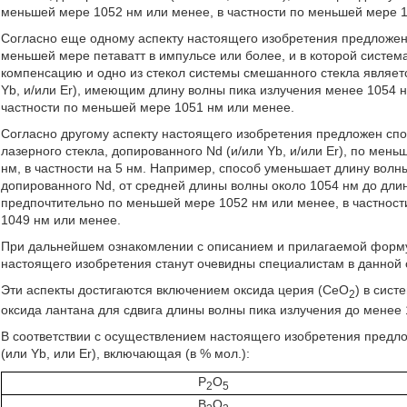
меньшей мере 1052 нм или менее, в частности по меньшей мере 
Согласно еще одному аспекту настоящего изобретения предложе
меньшей мере петаватт в импульсе или более, и в которой систем
компенсацию и одно из стекол системы смешанного стекла являе
Yb, и/или Er), имеющим длину волны пика излучения менее 1054 
частности по меньшей мере 1051 нм или менее.
Согласно другому аспекту настоящего изобретения предложен сп
лазерного стекла, допированного Nd (и/или Yb, и/или Er), по мен
нм, в частности на 5 нм. Например, способ уменьшает длину волн
допированного Nd, от средней длины волны около 1054 нм до дли
предпочтительно по меньшей мере 1052 нм или менее, в частнос
1049 нм или менее.
При дальнейшем ознакомлении с описанием и прилагаемой форм
настоящего изобретения станут очевидны специалистам в данной 
Эти аспекты достигаются включением оксида церия (CeO
) в сис
2
оксида лантана для сдвига длины волны пика излучения до менее 
В соответствии с осуществлением настоящего изобретения предл
(или Yb, или Er), включающая (в % мол.):
P
O
2
5
B
O