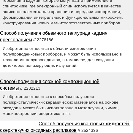
германия и кадмия, которые могут найти применение в
спинтронике, где электронный спин используется в качестве
активного элемента для хранения и передачи информации,
формирования интегральных и функциональных микросхем,
конструирования новых магнитооптоэлектронных приборов.
Способ получения объемного теллурида кадмия
прессованием
// 2278186
Изобретение относится к области изготовления
полупроводниковых приборов, и может быть использовано в
технологии полупроводников, в том числе, для создания
детекторов ионизирующих излучений.
Способ получения сложной композиционной
системы
// 2232213
Изобретение относится к способам получения
поликристаллических керамических материалов на основе
оксидов и может быть использовано в металлургии, химии,
машиностроении, энергетике и т.п.
Способ получения квантовых жидкостей-
сверхтекучих оксидных расплавов
// 2524396