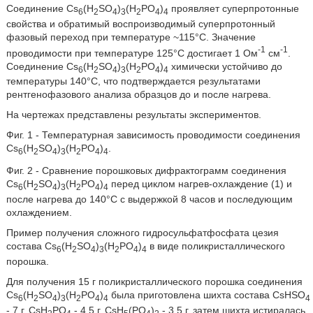
Соединение Cs
(H
SO
)
(H
PO
)
проявляет суперпротонные
6
2
4
3
2
4
4
свойства и обратимый воспроизводимый суперпротонный
фазовый переход при температуре ~115°C. Значение
-1
-1
проводимости при температуре 125°C достигает 1 Ом
см
.
Соединение Cs
(H
SO
)
(H
PO
)
химически устойчиво до
6
2
4
3
2
4
4
температуры 140°C, что подтверждается результатами
рентгенофазового анализа образцов до и после нагрева.
На чертежах представлены результаты экспериментов.
Фиг. 1 - Температурная зависимость проводимости соединения
Cs
(H
SO
)
(H
PO
)
.
6
2
4
3
2
4
4
Фиг. 2 - Сравнение порошковых дифрактограмм соединения
Cs
(H
SO
)
(H
PO
)
перед циклом нагрев-охлаждение (1) и
6
2
4
3
2
4
4
после нагрева до 140°C с выдержкой 8 часов и последующим
охлаждением.
Пример получения сложного гидросульфатфосфата цезия
состава Cs
(H
SO
)
(H
PO
)
в виде поликристаллического
6
2
4
3
2
4
4
порошка.
Для получения 15 г поликристаллического порошка соединения
Cs
(H
SO
)
(H
PO
)
была приготовлена шихта состава CsHSO
6
2
4
3
2
4
4
4
- 7 г, CsH
PO
- 4,5 г, CsH
(PO
)
- 3,5 г, затем шихта истиралась
2
4
5
4
2