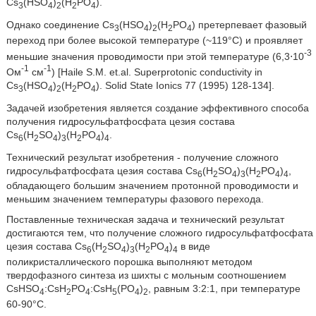
Cs
(HSO
)
(H
PO
).
3
4
2
2
4
Однако соединение Cs
(HSO
)
(H
PO
) претерпевает фазовый
3
4
2
2
4
переход при более высокой температуре (~119°C) и проявляет
-3
меньшие значения проводимости при этой температуре (6,3⋅10
-1
-1
Ом
см
) [Haile S.M. et.al. Superprotonic conductivity in
Cs
(HSO
)
(H
PO
). Solid State Ionics 77 (1995) 128-134].
3
4
2
2
4
Задачей изобретения является создание эффективного способа
получения гидросульфатфосфата цезия состава
Cs
(H
SO
)
(H
PO
)
.
6
2
4
3
2
4
4
Технический результат изобретения - получение сложного
гидросульфатфосфата цезия состава Cs
(H
SO
)
(H
PO
)
,
6
2
4
3
2
4
4
обладающего большим значением протонной проводимости и
меньшим значением температуры фазового перехода.
Поставленные техническая задача и технический результат
достигаются тем, что получение сложного гидросульфатфосфата
цезия состава Cs
(H
SO
)
(H
PO
)
в виде
6
2
4
3
2
4
4
поликристаллического порошка выполняют методом
твердофазного синтеза из шихты с мольным соотношением
CsHSO
:CsH
PO
:CsH
(PO
)
, равным 3:2:1, при температуре
4
2
4
5
4
2
60-90°C.