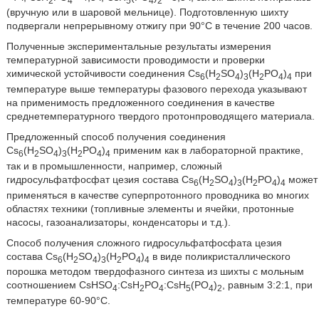
(вручную или в шаровой мельнице). Подготовленную шихту
подвергали непрерывному отжигу при 90°C в течение 200 часов.
Полученные экспериментальные результаты измерения
температурной зависимости проводимости и проверки
химической устойчивости соединения Cs
(H
SO
)
(H
PO
)
при
6
2
4
3
2
4
4
температуре выше температуры фазового перехода указывают
на применимость предложенного соединения в качестве
среднетемпературного твердого протонпроводящего материала.
Предложенный способ получения соединения
Cs
(H
SO
)
(H
PO
)
применим как в лабораторной практике,
6
2
4
3
2
4
4
так и в промышленности, например, сложный
гидросульфатфосфат цезия состава Cs
(H
SO
)
(H
PO
)
может
6
2
4
3
2
4
4
применяться в качестве суперпротонного проводника во многих
областях техники (топливные элементы и ячейки, протонные
насосы, газоанализаторы, конденсаторы и т.д.).
Способ получения сложного гидросульфатфосфата цезия
состава Cs
(H
SO
)
(H
PO
)
в виде поликристаллического
6
2
4
3
2
4
4
порошка методом твердофазного синтеза из шихты с мольным
соотношением CsHSO
:CsH
PO
:CsH
(PO
)
, равным 3:2:1, при
4
2
4
5
4
2
температуре 60-90°C.