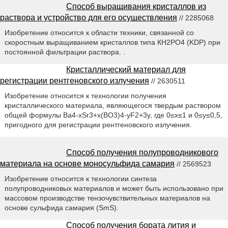
Способ выращивания кристаллов из
раствора и устройство для его осуществления
// 2285068
Изобретение относится к области техники, связанной со
скоростным выращиванием кристаллов типа КН2РО4 (KDP) при
постоянной фильтрации раствора. .
Кристаллический материал для
регистрации рентгеновского излучения
// 2630511
Изобретение относится к технологии получения
кристаллического материала, являющегося твердым раствором
общей формулы Ва4-xSr3+x(ВО3)4-yF2+3y, где 0≤x≤1 и 0≤y≤0,5,
пригодного для регистрации рентгеновского излучения.
Способ получения полупроводникового
материала на основе моносульфида самария
// 2569523
Изобретение относится к технологии синтеза
полупроводниковых материалов и может быть использовано при
массовом производстве тензочувствительных материалов на
основе сульфида самария (SmS).
Способ получения бората лития и