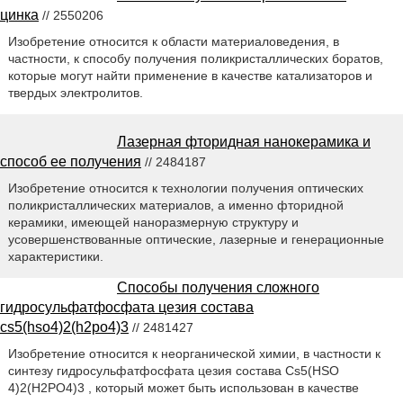
цинка
// 2550206
Изобретение относится к области материаловедения, в
частности, к способу получения поликристаллических боратов,
которые могут найти применение в качестве катализаторов и
твердых электролитов.
Лазерная фторидная нанокерамика и
способ ее получения
// 2484187
Изобретение относится к технологии получения оптических
поликристаллических материалов, а именно фторидной
керамики, имеющей наноразмерную структуру и
усовершенствованные оптические, лазерные и генерационные
характеристики.
Способы получения сложного
гидросульфатфосфата цезия состава
cs5(hso4)2(h2po4)3
// 2481427
Изобретение относится к неорганической химии, в частности к
синтезу гидросульфатфосфата цезия состава Cs5(HSO
4)2(H2PO4)3 , который может быть использован в качестве