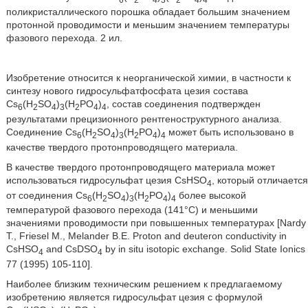
поликристаллического порошка обладает большим значением
протонной проводимости и меньшим значением температуры
фазового перехода. 2 ил.
Изобретение относится к неорганической химии, в частности к
синтезу нового гидросульфатфосфата цезия состава
Cs
(H
SO
)
(H
PO
)
, состав соединения подтвержден
6
2
4
3
2
4
4
результатами прецизионного рентгеноструктурного анализа.
Соединение Cs
(H
SO
)
(H
PO
)
может быть использовано в
6
2
4
3
2
4
4
качестве твердого протонпроводящего материала.
В качестве твердого протонпроводящего материала может
использоваться гидросульфат цезия CsHSO
, который отличается
4
от соединения Cs
(H
SO
)
(H
PO
)
более высокой
6
2
4
3
2
4
4
температурой фазового перехода (141°C) и меньшими
значениями проводимости при повышенных температурах [Nardy
Т., Friesel М., Melander В.Е. Proton and deuteron conductivity in
CsHSO
and CsDSO
by in situ isotopic exchange. Solid State Ionics
4
4
77 (1995) 105-110].
Наиболее близким техническим решением к предлагаемому
изобретению является гидросульфат цезия с формулой