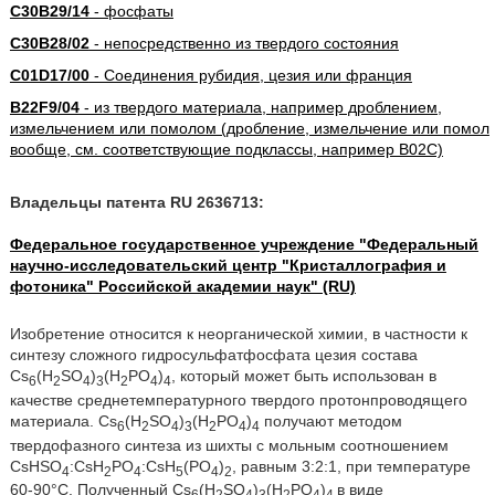
C30B29/14
- фосфаты
C30B28/02
- непосредственно из твердого состояния
C01D17/00
- Соединения рубидия, цезия или франция
B22F9/04
- из твердого материала, например дроблением,
измельчением или помолом (дробление, измельчение или помол
вообще, см. соответствующие подклассы, например B02C)
Владельцы патента RU 2636713:
Федеральное государственное учреждение "Федеральный
научно-исследовательский центр "Кристаллография и
фотоника" Российской академии наук" (RU)
Изобретение относится к неорганической химии, в частности к
синтезу сложного гидросульфатфосфата цезия состава
Cs
(H
SO
)
(H
PO
)
, который может быть использован в
6
2
4
3
2
4
4
качестве среднетемпературного твердого протонпроводящего
материала. Cs
(H
SO
)
(H
PO
)
получают методом
6
2
4
3
2
4
4
твердофазного синтеза из шихты с мольным соотношением
CsHSO
:CsH
PO
:CsH
(PO
)
, равным 3:2:1, при температуре
4
2
4
5
4
2
60-90°C. Полученный Cs
(H
SO
)
(H
PO
)
в виде
6
2
4
3
2
4
4