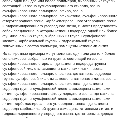
собой один или два или более полимеров, выбранных из группы,
состоящей из звена сульфонированного стирола, звена
сульфонированного полиариленэфира, звена
сульфонированного полиариленэфиркетона, сульфонированного
фторуглеродного звена, карбоксилированного углеродного звена
и гидроксилированного углеродного звена, и может представлять
собой соединение, в котором катионы водорода одной или более
функциональных групп, выбранных из группы сульфоновой
кислоты, карбоксильной группы и гидроксильной группы,
включенных в состав полимера, замещены катионами лития.
Их конкретные примеры могут включать один или два или более
сополимеров, выбранных из группы, состоящей из звена
сульфонированного стирола, где катионы водорода группы
сульфоновой кислоты замещены катионами лития, звена
сульфонированного полиариленэфира, где катионы водорода
группы сульфоновой кислоты замещены катионами лития, звена
сульфонированного полиариленэфиркетона, где катионы
водорода группы сульфоновой кислоты замещены катионами
лития, сульфонированного фторуглеродного звена, где катионы
водорода группы сульфоновой кислоты замещены катионами
лития, карбоксилированного углеродного звена, где катионы
водорода карбоксильной группы замещены катионами лития, и
гидроксилированного углеродного звена, где катионы водорода