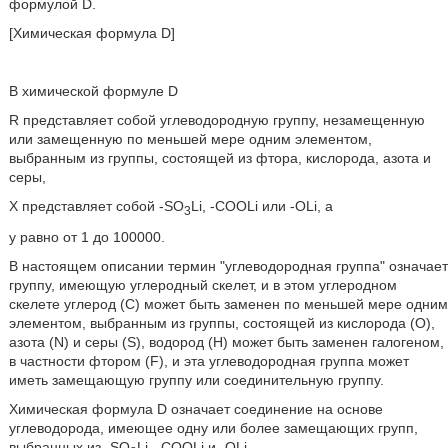
формулой D.
[Химическая формула D]
В химической формуле D
R представляет собой углеводородную группу, незамещенную
или замещенную по меньшей мере одним элементом,
выбранным из группы, состоящей из фтора, кислорода, азота и
серы,
Х представляет собой -SО
Li, -СООLi или -ОLi, а
3
у равно от 1 до 100000.
В настоящем описании термин "углеводородная группа" означает
группу, имеющую углеродный скелет, и в этом углеродном
скелете углерод (С) может быть заменен по меньшей мере одним
элементом, выбранным из группы, состоящей из кислорода (О),
азота (N) и серы (S), водород (Н) может быть заменен галогеном,
в частности фтором (F), и эта углеводородная группа может
иметь замещающую группу или соединительную группу.
Химическая формула D означает соединение на основе
углеводорода, имеющее одну или более замещающих групп,
выбранных из -SО
Li, -СООLi и -ОLi.