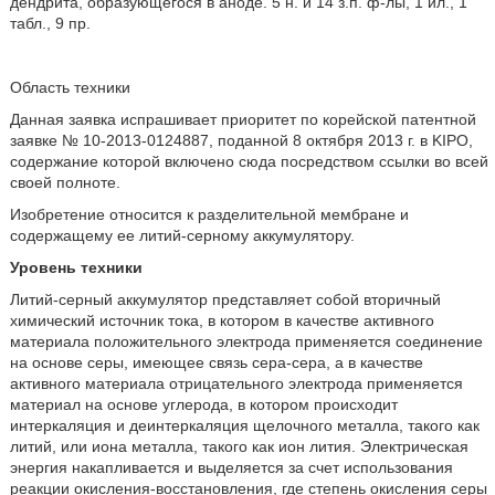
дендрита, образующегося в аноде. 5 н. и 14 з.п. ф-лы, 1 ил., 1
табл., 9 пр.
Область техники
Данная заявка испрашивает приоритет по корейской патентной
заявке № 10-2013-0124887, поданной 8 октября 2013 г. в KIPO,
содержание которой включено сюда посредством ссылки во всей
своей полноте.
Изобретение относится к разделительной мембране и
содержащему ее литий-серному аккумулятору.
Уровень техники
Литий-серный аккумулятор представляет собой вторичный
химический источник тока, в котором в качестве активного
материала положительного электрода применяется соединение
на основе серы, имеющее связь сера-сера, а в качестве
активного материала отрицательного электрода применяется
материал на основе углерода, в котором происходит
интеркаляция и деинтеркаляция щелочного металла, такого как
литий, или иона металла, такого как ион лития. Электрическая
энергия накапливается и выделяется за счет использования
реакции окисления-восстановления, где степень окисления серы