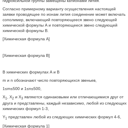
гидроксильной группы замещены катионами лития.
Согласно примерному варианту осуществления настоящей
заявки проводящее по ионам лития соединение может включать
сополимер, включающий повторяющееся звено следующей
химической формулы А и повторяющееся звено следующей
химической формулы В.
[Химическая формула А]
[Химическая формула В]
В химических формулах А и В
m и n обозначают число повторяющихся звеньев,
1≤m≤500 и 1≤n≤500,
Х
, Х
и Х
являются одинаковыми или отличающимися друг от
1
2
3
друга и представлены, каждый независимо, любой из следующих
химических формул 1-3,
Y
представлен любой из следующих химических формул 4-6,
1
[Химическая формула 1]