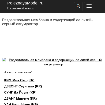
PoleznayaModel.ru
Патентный поиск
Разделительная мембрана и содержащий ее литий-
серный аккумулятор
Авторы патента:
КИМ Мин Сео (KR)
ДЗЕОНГ Сеунгпио (KR)
СУНГ Да Йоунг (KR)
ДЗАНГ Минчул (KR)
ХАН Чжун Чжин (KR)