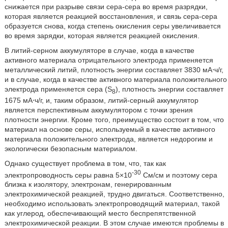
снижается при разрыве связи сера-сера во время разрядки,
которая является реакцией восстановления, и связь сера-сера
образуется снова, когда степень окисления серы увеличивается
во время зарядки, которая является реакцией окисления.
В литий-серном аккумуляторе в случае, когда в качестве
активного материала отрицательного электрода применяется
металлический литий, плотность энергии составляет 3830 мА⋅ч/г,
и в случае, когда в качестве активного материала положительного
электрода применяется сера (S
), плотность энергии составляет
8
1675 мА⋅ч/г, и, таким образом, литий-серный аккумулятор
является перспективным аккумулятором с точки зрения
плотности энергии. Кроме того, преимущество состоит в том, что
материал на основе серы, используемый в качестве активного
материала положительного электрода, является недорогим и
экологически безопасным материалом.
Однако существует проблема в том, что, так как
-30
электропроводность серы равна 5×10
См/см и поэтому сера
близка к изолятору, электронам, генерированным
электрохимической реакцией, трудно двигаться. Соответственно,
необходимо использовать электропроводящий материал, такой
как углерод, обеспечивающий место беспрепятственной
электрохимической реакции. В этом случае имеются проблемы в