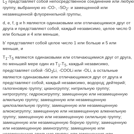
L
представляет собой непосредственное соединение или любую
2
группу, выбранную из -СО-, -SО
- и замещенной или
2
незамещенной флуоренильной группы,
d, e, f, g и h являются одинаковыми или отличающимися друг от
друга и представляют собой, каждый независимо, целое число 0
или больше и 4 или меньше,
b' представляет собой целое число 1 или больше и 5 или
меньше, и
Т
-Т
являются одинаковыми или отличающимися друг от друга,
1
5
по меньшей мере один из Т
-Т
, каждый независимо,
1
5
представляет собой -SО
Li, -СООLi или -ОLi, а остальные
3
являются одинаковыми или отличающимися друг от друга и
представляют собой, каждый независимо, водород; дейтерий;
галогеновую группу; цианогруппу; нитрильную группу;
нитрогруппу; гидроксигруппу; замещенную или незамещенную
алкильную группу; замещенную или незамещенную
циклоалкильную группу; замещенную или незамещенную
алкоксигруппу; замещенную или незамещенную алкенильную
группу; замещенную или незамещенную силильную группу;
замещенную или незамещенную борную группу; замещенную
или незамещенную аминогруппу; замещенную или
незамещенную арильную группу; или замещенную или