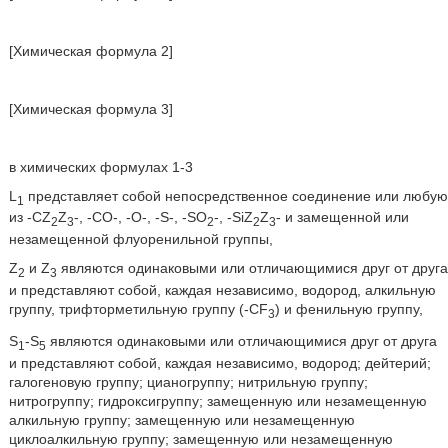
[Химическая формула 2]
[Химическая формула 3]
в химических формулах 1-3
L
представляет собой непосредственное соединение или любую
1
из -СZ
Z
-, -СО-, -О-, -S-, -SО
-, -SiZ
Z
- и замещенной или
2
3
2
2
3
незамещенной флуоренильной группы,
Z
и Z
являются одинаковыми или отличающимися друг от друга
2
3
и представляют собой, каждая независимо, водород, алкильную
группу, трифторметильную группу (-СF
) и фенильную группу,
3
S
-S
являются одинаковыми или отличающимися друг от друга
1
5
и представляют собой, каждая независимо, водород; дейтерий;
галогеновую группу; цианогруппу; нитрильную группу;
нитрогруппу; гидроксигруппу; замещенную или незамещенную
алкильную группу; замещенную или незамещенную
циклоалкильную группу; замещенную или незамещенную