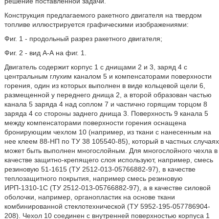
решение поставленной задачи.
Конструкция предлагаемого ракетного двигателя на твердом
топливе иллюстрируется графическими изображениями:
Фиг. 1 - продольный разрез ракетного двигателя;
Фиг. 2 - вид А-А на фиг. 1.
Двигатель содержит корпус 1 с днищами 2 и 3, заряд 4 с
центральным глухим каналом 5 и компенсаторами поверхности
горения, один из которых выполнен в виде кольцевой щели 6,
размещенной у переднего днища 2, а второй образован частью
канала 5 заряда 4 над соплом 7 и частично горящим торцом 8
заряда 4 со стороны заднего днища 3. Поверхность 9 канала 5
между компенсаторами поверхности горения оснащена
бронирующим чехлом 10 (например, из ткани с нанесенным на
нее клеем 88-НП по ТУ 38 105540-85), который в частных случаях
может быть выполнен многослойным. Для многослойного чехла в
качестве защитно-крепящего слоя используют, например, смесь
резиновую 51-1615 (ТУ 2512-013-05766882-97), в качестве
теплозащитного покрытия, например смесь резиновую
ИРП-1310-1С (ТУ 2512-013-05766882-97), а в качестве силовой
оболочки, например, органопластик на основе ткани
комбинированной стеклотехнической (ТУ 5952-195-057786904-
208). Чехол 10 соединен с внутренней поверхностью корпуса 1