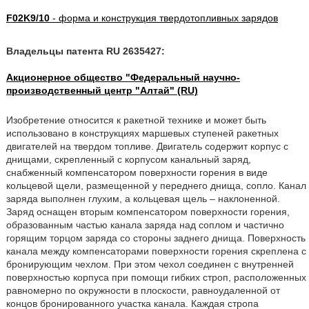
F02K9/10
- форма и конструкция твердотопливных зарядов
Владельцы патента RU 2635427:
Акционерное общество "Федеральный научно-
производственный центр "Алтай" (RU)
Изобретение относится к ракетной технике и может быть
использовано в конструкциях маршевых ступеней ракетных
двигателей на твердом топливе. Двигатель содержит корпус с
днищами, скрепленный с корпусом канальный заряд,
снабженный компенсатором поверхности горения в виде
кольцевой щели, размещенной у переднего днища, сопло. Канал
заряда выполнен глухим, а кольцевая щель – наклоненной.
Заряд оснащен вторым компенсатором поверхности горения,
образованным частью канала заряда над соплом и частично
горящим торцом заряда со стороны заднего днища. Поверхность
канала между компенсаторами поверхности горения скреплена с
бронирующим чехлом. При этом чехол соединен с внутренней
поверхностью корпуса при помощи гибких строп, расположенных
равномерно по окружности в плоскости, равноудаленной от
концов бронированного участка канала. Каждая стропа