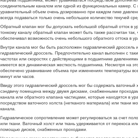
нагрева подшипника, может уравниваться посредством дополните
соединительным каналом или одной из функциональных камер. С 
уравнительный объем очень дозированно при каждом пике давлен
всегда подаваться только очень небольшое количество текучей сре
Обратный клапан мог бы допускать небольшой обратный отток в у
тонкому каналу обратный клапан может быть также рассчитан так,
обеспечивал возможность очень небольшого обратного оттока в у
Внутри канала мог бы быть расположен гидравлический дроссель 
гидравлический дроссель. Предпочтительно канал выполнен с так
частотах или скоростях с действующими в подшипнике давлениями
имеется вся динамическая жесткость подшипника. Несмотря на эт
обеспечено уравнивание объема при изменениях температуры все
минут или часов.
Ввиду этого гидравлический дроссель мог бы содержать ваточный 
сэндвичу помещена между двумя дисками, снабженными проходам
канала или обратного клапана частицами, которые находятся в ур
посредством ваточного холста (нетканого материала) или ткани м
канала.
Гидравлическое сопротивление может регулироваться за счет поло
или ткани. Ваточный холст или ткань удерживается от перекоса ил
помощью дисков, снабженных проходами.