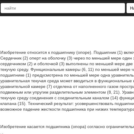
Н
Изобретение относится к подшипнику (опоре). Подшипник (1) включ
Сердечник (2) оперт на оболочку (3) через по меньшей мере один э
сердечником (2) и оболочкой (3) выполнены по меньшей мере две
текучую среду. Функциональные камеры (6, 11) по меньшей мере ч
подшипнике (1) предусмотрена по меньшей мере одна уравнительн
уравнительная текучая среда может вводиться в функциональные к
уравнительной камере (7) отделена от наполненного газом простр
подвижным или упругим разделительным элементом (8, 21). Урав
текучую среду соединения с соединительным каналом (14) функцио
клапана (15). Технический результат: усовершенствовать подшипн
возможное падение жесткости подшипника при низких температурах.
Изобретение касается подшипника (опора) согласно ограничитель