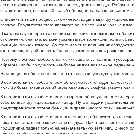
если в функциональных камерах не содержится воздух. Рабочая те
соответственно, возникший полый объем; тогда давление системы 
Описанный выше процесс усложняется, когда в двух функциональ
воздуха. Результатом этого являются асимметричные кривые измен
В каждом случае при отклонении сердечника относительно оболочки
отклонения, сначала должен уравниваться возникший полый объе
функциональной камере. До этого момента подшипник обладает то
этого начинает действовать более высокая жесткость расширяющ
Поэтому в основе изобретения лежит задача выполнить и усоверш
образом, чтобы получалось наиболее низкое возможное падение ж
Настоящее изобретение решает вышеназванную задачу с помощью
В соответствии с изобретением обнаружено, что падение жесткости
полый объем, возникающий из-за различных коэффициентов расши
В соответствии с изобретением конкретно обнаружено, что эта ур
собственных функциональных камер. Путем подачи уравнительной
предотвращаться потеря функции гидравлического повышения жестк
В соответствии с изобретением, в частности, обнаружено, что тех
некоторое остаточное количество воздуха. При этом в соответстви
подшипника падает только на незначительную величину. В ином с
приводило бы к функциональным ограничениям.