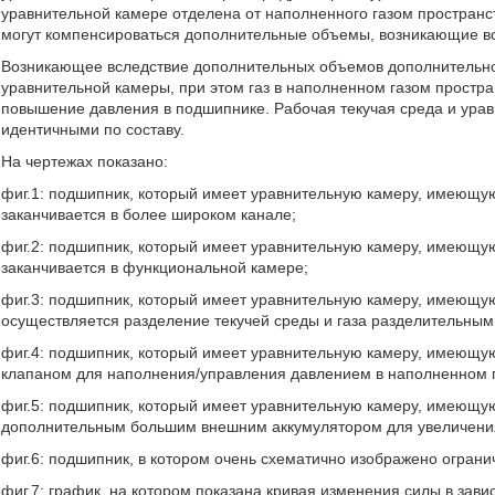
уравнительной камере отделена от наполненного газом простран
могут компенсироваться дополнительные объемы, возникающие вс
Возникающее вследствие дополнительных объемов дополнительно
уравнительной камеры, при этом газ в наполненном газом простр
повышение давления в подшипнике. Рабочая текучая среда и урав
идентичными по составу.
На чертежах показано:
фиг.1: подшипник, который имеет уравнительную камеру, имеющую
заканчивается в более широком канале;
фиг.2: подшипник, который имеет уравнительную камеру, имеющую
заканчивается в функциональной камере;
фиг.3: подшипник, который имеет уравнительную камеру, имеющую
осуществляется разделение текучей среды и газа разделительны
фиг.4: подшипник, который имеет уравнительную камеру, имеющу
клапаном для наполнения/управления давлением в наполненном г
фиг.5: подшипник, который имеет уравнительную камеру, имеющу
дополнительным большим внешним аккумулятором для увеличения
фиг.6: подшипник, в котором очень схематично изображено огран
фиг.7: график, на котором показана кривая изменения силы в з