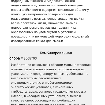
гидродинамического и гидростатического
жидкостного подшипника прокатной клети для
опоры шейки валка содержит кольцевую оболочку,
имеющую внутреннюю поверхность для
размещения с возможностью вращения шейки
валка прокатной клети, множество выемок
гидростатического вкладыша подшипника,
образованных на упомянутой внутренней
поверхности, и по меньшей мере один отдельный
изолированный канал для смазки.
Комбинированная
опора
// 2605703
Изобретение относится к области машиностроения
и может быть использовано в роторно-опорных
узлах мало- и средненагруженных турбомашин, в
высокочастотных бесконтактных
электродвигателях, в турбогенераторах
энергетических установок, в криогенных
турбодетандерах установок разделения газовых
смесей, в холодильных установках, а также в
качестве опор, состоящих из комбинации
подшипника скольжения и подшипника качения.