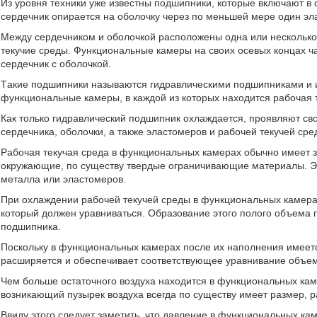
Из уровня техники уже известны подшипники, которые включают в 
сердечник опирается на оболочку через по меньшей мере один эл
Между сердечником и оболочкой расположены одна или несколько
текучие среды. Функциональные камеры на своих осевых концах ч
сердечник с оболочкой.
Такие подшипники называются гидравлическими подшипниками и и
функциональные камеры, в каждой из которых находится рабочая 
Как только гидравлический подшипник охлаждается, проявляют с
сердечника, оболочки, а также эластомеров и рабочей текучей сре
Рабочая текучая среда в функциональных камерах обычно имеет 
окружающие, по существу твердые ограничивающие материалы. Э
металла или эластомеров.
При охлаждении рабочей текучей среды в функциональных камерах
который должен уравниваться. Образование этого полого объема 
подшипника.
Поскольку в функциональных камерах после их наполнения имеет
расширяется и обеспечивает соответствующее уравнивание объе
Чем больше остаточного воздуха находится в функциональных ка
возникающий пузырек воздуха всегда по существу имеет размер,
Ввиду этого следует заметить, что давление в функциональных ка