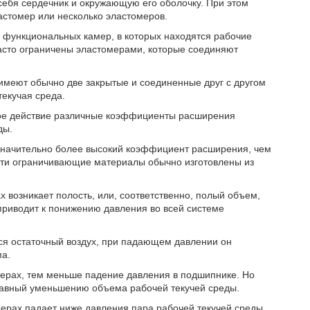
себя сердечник и окружающую его оболочку. При этом
астомер или несколько эластомеров.
 функциональных камер, в которых находятся рабочие
асто ограничены эластомерами, которые соединяют
меют обычно две закрытые и соединенные друг с другом
текучая среда.
вое действие различные коэффициенты расширения
ды.
значительно более высокий коэффициент расширения, чем
ти ограничивающие материалы обычно изготовлены из
 возникает полость, или, соответственно, полый объем,
приводит к понижению давления во всей системе
ся остаточный воздух, при падающем давлении он
ма.
мерах, тем меньше падение давления в подшипнике. Но
 равный уменьшению объема рабочей текучей среды.
мерах падает ниже давления пара рабочей текучей среды,