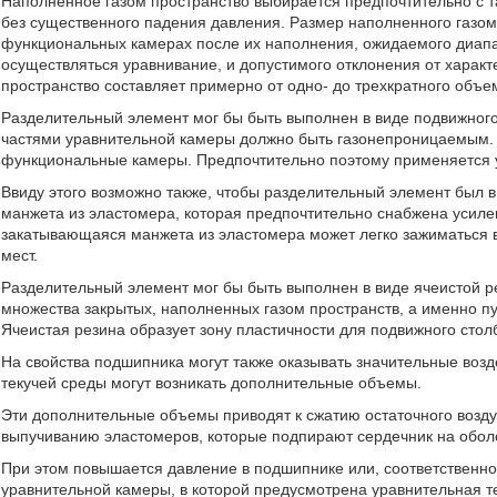
Наполненное газом пространство выбирается предпочтительно с 
без существенного падения давления. Размер наполненного газом 
функциональных камерах после их наполнения, ожидаемого диапа
осуществляться уравнивание, и допустимого отклонения от харак
пространство составляет примерно от одно- до трехкратного объе
Разделительный элемент мог бы быть выполнен в виде подвижно
частями уравнительной камеры должно быть газонепроницаемым. 
функциональные камеры. Предпочтительно поэтому применяется 
Ввиду этого возможно также, чтобы разделительный элемент был
манжета из эластомера, которая предпочтительно снабжена усилен
закатывающаяся манжета из эластомера может легко зажиматься в
мест.
Разделительный элемент мог бы быть выполнен в виде ячеистой р
множества закрытых, наполненных газом пространств, а именно пу
Ячеистая резина образует зону пластичности для подвижного стол
На свойства подшипника могут также оказывать значительные воз
текучей среды могут возникать дополнительные объемы.
Эти дополнительные объемы приводят к сжатию остаточного возду
выпучиванию эластомеров, которые подпирают сердечник на оболо
При этом повышается давление в подшипнике или, соответственно
уравнительной камеры, в которой предусмотрена уравнительная те