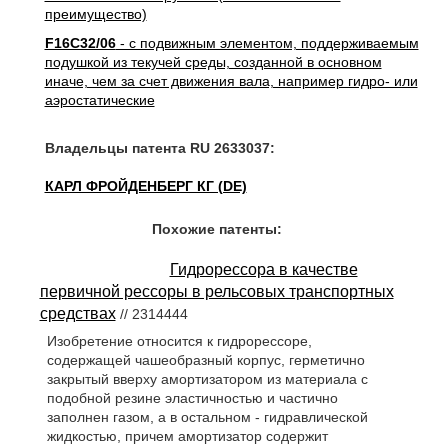
преимущество)
F16C32/06
- с подвижным элементом, поддерживаемым
подушкой из текучей среды, созданной в основном
иначе, чем за счет движения вала, например гидро- или
аэростатические
Владельцы патента RU 2633037:
КАРЛ ФРОЙДЕНБЕРГ КГ (DE)
Похожие патенты:
Гидрорессора в качестве
первичной рессоры в рельсовых транспортных
средствах
// 2314444
Изобретение относится к гидрорессоре,
содержащей чашеобразный корпус, герметично
закрытый вверху амортизатором из материала с
подобной резине эластичностью и частично
заполнен газом, а в остальном - гидравлической
жидкостью, причем амортизатор содержит