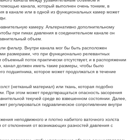
льного канала между уравнительным объемом и
помощью канала, который выполнен очень тонким, в
ия в канале или в одной из функциональных камер может
ды.
равнительную камеру. Альтернативно дополнительному
 чтобы при пиках давления в соединительном канале он
равнительный объем.
или фильтр. Внутри канала мог бы быть расположен
ими размерами, что при функционально релевантных
 объемный поток практически отсутствует, и в распоряжении
о, канал должен иметь такие размеры, чтобы было
го подшипника, которое может продолжаться в течение
холст (нетканый материал) или ткань, которая подобно
и. При этом может предотвращаться опасность засорения
авнительной текучей среде во взвешенном состоянии. Далее,
ожет регулироваться гидравлическое сопротивление внутри
жения неподвижного и плотно набитого ваточного холста
и от отклонения от возникающих разностей давления с