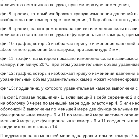
количества остаточного воздуха, при температуре помещения;
фиг.8: график, который изображает кривую изменения давлений в
изображена при температуре помещения, 1 бар абсолютного давле
фиг.9: график, на котором показана кривая изменения силы в з
количества остаточного воздуха в функциональных камерах, при м
фиг.10: график, который изображает кривую изменения давлений 
абсолютного давления без нагрузки, при амплитуде 2 мм;
фиг.11: график, на котором показано изменение силы в зависим
камеру, при минус 20°C, при этом уравнительный объем уравнив
фиг.12: график, который изображает кривую изменения давлений 
уравнительный объем уравнительных камер может компенсироват
фиг.13: подшипник, у которого уравнительная камера выполнена с
На фиг.1 показан подшипник 1, включающий в себя сердечник 2 и 
на оболочку 3 через по меньшей мере один эластомер 4, 5 или нес
оболочкой 3 выполнены по меньшей мере две функциональные кам
функциональные камеры 6 и 11 по меньшей мере частично ограни
меньшей мере две функциональные камеры 6 и 11 соединены пр
соединительного канала 14.
Предусмотрена по меньшей мере одна уравнительная камера 7 для