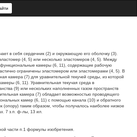
айти
ает в себя сердечник (2) и окружающую его оболочку (3).
ластомер (4, 5) или несколько эластомеров (4, 5). Между
 функциональные камеры (6, 11), содержащие рабочую
астично ограничены эластомером или эластомерами (4, 5). В
ая камера (7) для уравнительной текучей среды, из которой
амеры (6, 11). Уравнительная текучая среда в
анства (9) или нескольких наполненных газом пространств
нительная камера (7) обладает возможностью проводящего
нальных камер (6, 11) с помощью канала (10) и обратного
ик (опору) таким образом, чтобы получалось наиболее низкое
 7 з.п. ф-лы, 13 ил.
ной части п.1 формулы изобретения.