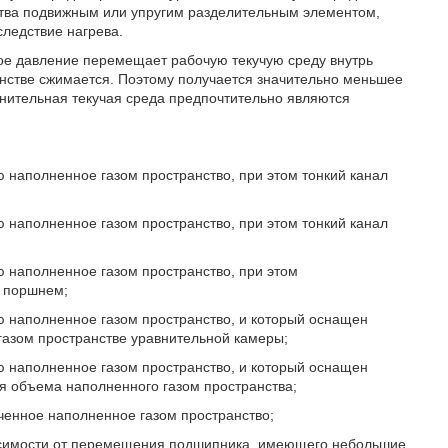
ства подвижным или упругим разделительным элементом,
ледствие нагрева.
е давление перемещает рабочую текучую среду внутрь
анстве сжимается. Поэтому получается значительно меньшее
нительная текучая среда предпочтительно являются
 наполненное газом пространство, при этом тонкий канал
 наполненное газом пространство, при этом тонкий канал
 наполненное газом пространство, при этом
м поршнем;
ю наполненное газом пространство, и который оснащен
азом пространстве уравнительной камеры;
ю наполненное газом пространство, и который оснащен
 объема наполненного газом пространства;
иченное наполненное газом пространство;
ависимости от перемещения подшипника, имеющего небольшие