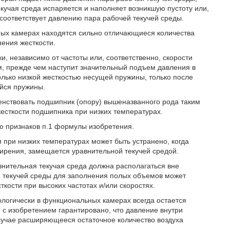
кучая среда испаряется и наполняет возникшую пустоту или,
соответствует давлению пара рабочей текучей среды.
ных камерах находятся сильно отличающиеся количества
ения жесткости.
, независимо от частоты или, соответственно, скорости
м, прежде чем наступит значительный подъем давления в
лько низкой жесткостью несущей пружины, только после
ейся пружины.
енствовать подшипник (опору) вышеназванного рода таким
есткости подшипника при низких температурах.
 признаков п.1 формулы изобретения.
 при низких температурах может быть устранено, когда
рения, замещается уравнительной текучей средой.
авнительная текучая среда должна располагаться вне
 текучей среды для заполнения полых объемов может
ости при высоких частотах и/или скоростях.
нологически в функциональных камерах всегда остается
и с изобретением гарантировано, что давление внутри
лучае расширяющееся остаточное количество воздуха