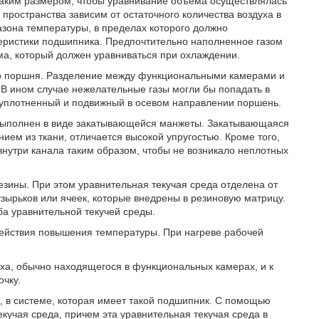
таким размером, чтобы уравнивание объема осуществлялась
пространства зависим от остаточного количества воздуха в
зона температуры, в пределах которого должно
теристики подшипника. Предпочтительно наполненное газом
ма, который должен уравниваться при охлаждении.
го поршня. Разделение между функциональными камерами и
В ином случае нежелательные газы могли бы попадать в
уплотненный и подвижный в осевом направлении поршень.
 выполнен в виде закатывающейся манжеты. Закатывающаяся
ием из ткани, отличается высокой упругостью. Кроме того,
нутри канала таким образом, чтобы не возникало неплотных
езины. При этом уравнительная текучая среда отделена от
зырьков или ячеек, которые внедрены в резиновую матрицу.
ба уравнительной текучей среды.
действия повышения температуры. При нагреве рабочей
ха, обычно находящегося в функциональных камерах, и к
чку.
, в системе, которая имеет такой подшипник. С помощью
кучая среда, причем эта уравнительная текучая среда в