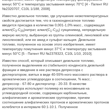
минус 50°C и температуру застывания минус 70°C [4 - Патент RU
№2320707, C10L 1/188, 2008].
Известно дизельное топливо, где улучшение низкотемпературных
свойств достигается тем, что в газоконденсатное топливо
вводится присадка в количестве 0,001-1,0% масс., содержащая
алкил(С
-С
)нитрат, алкил(С
-С
) сукцинимид, непредельную
3
20
1
25
жирную кислоту, выбранную из группы олеиновой, линолевой или
линоленовой, или ее амид и сульфат кальция. Дизельное
топливо, полученное на основе этого изобретения, имеет
температуру помутнения минус 37°C и температуру застывания
минус 50°C [5 - Патент RU №2378323, C10L 1/10, 2010].
Известен способ, который описывает дизельное топливо,
полученное выделением из стабильного конденсата дизельной
фракции и введение в нее раствора депрессора с
диспергатором, взятых в виде 40-55%-ного массового раствора в
ароматических углеводородах в соотношении, % масс.:
депрессор - 67-80 и диспергатор - 20-33. В качестве
диспергатора используют полимер из монозвеньев на
углеводородной основе, содержащих карбонильные,
алифатические и ароматические группировки, причем
соотношение алифатических протонов и ароматических протонов
колеблется в интервале 60:1-10:1. Полученное