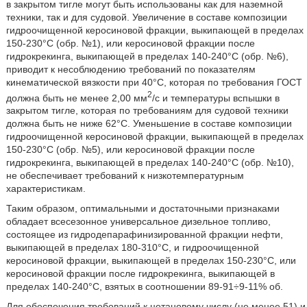
в закрытом тигле могут быть использованы как для наземной
техники, так и для судовой. Увеличение в составе композиции
гидроочищенной керосиновой фракции, выкипающей в пределах
150-230°C (обр. №1), или керосиновой фракции после
гидрокрекинга, выкипающей в пределах 140-240°C (обр. №6),
приводит к несоблюдению требований по показателям
кинематической вязкости при 40°C, которая по требования ГОСТ
2
должна быть не менее 2,00 мм
/с и температуры вспышки в
закрытом тигле, которая по требованиям для судовой техники
должна быть не ниже 62°C. Уменьшение в составе композиции
гидроочищенной керосиновой фракции, выкипающей в пределах
150-230°C (обр. №5), или керосиновой фракции после
гидрокрекинга, выкипающей в пределах 140-240°C (обр. №10),
не обеспечивает требований к низкотемпературным
характеристикам.
Таким образом, оптимальными и достаточными признаками
обладает всесезонное универсальное дизельное топливо,
состоящее из гидродепарафинизированной фракции нефти,
выкипающей в пределах 180-310°C, и гидроочищенной
керосиновой фракции, выкипающей в пределах 150-230°C, или
керосиновой фракции после гидрокрекинга, выкипающей в
пределах 140-240°C, взятых в соотношении 89-91÷9-11% об.
Для обеспечения требований к цетановому числу (не менее 51) и