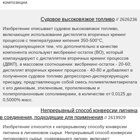
композиции.
Судовое высоковязкое топливо
// 2626236
Изобретение описывает судовое высоковязкое топливо,
включающее использование дистиллята вторичных крекинг
процессов с температурами кипения 350-500°С,
характеризующееся тем, что дополнительно в качестве
компонента используют висбрекинг-остаток (ВО), который
компаундируют с дистиллятом вторичных крекинг процессов
(ДВКП), в массовом соотношении: висбрекинг-остаток - 20-60;
дистиллят вторичных крекинг процессов - 40-80 и добавляют в
полученное судовое топливо депрессорно-диспергирующую
присадку, представляющую собой смесь полиметилметакрилата
с его диеновым, этиленовым, пропиленовым и
полипропаноновым сополимерами, в количестве от 0,0125 до
0,5000% масс.
Непрерывный способ конверсии лигнина
в соединения, подходящие для применения
// 2619929
Изобретение относится к непрерывному способу конверсии
лигнина в лигниновом сырье. Непрерывный способ конверсии
лигнинового сырья, содержащего лигнин, включает: