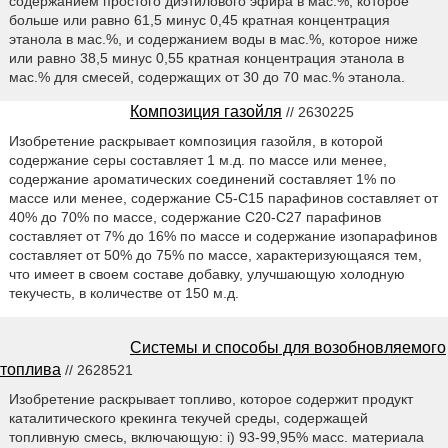
содержанием простого диэтилового эфира в мас.%, которое
больше или равно 61,5 минус 0,45 кратная концентрация
этанола в мас.%, и содержанием воды в мас.%, которое ниже
или равно 38,5 минус 0,55 кратная концентрация этанола в
мас.% для смесей, содержащих от 30 до 70 мас.% этанола.
Композиция газойля
// 2630225
Изобретение раскрывает композиция газойля, в которой
содержание серы составляет 1 м.д. по массе или менее,
содержание ароматических соединений составляет 1% по
массе или менее, содержание С5-С15 парафинов составляет от
40% до 70% по массе, содержание С20-С27 парафинов
составляет от 7% до 16% по массе и содержание изопарафинов
составляет от 50% до 75% по массе, характеризующаяся тем,
что имеет в своем составе добавку, улучшающую холодную
текучесть, в количестве от 150 м.д.
Системы и способы для возобновляемого
топлива
// 2628521
Изобретение раскрывает топливо, которое содержит продукт
каталитического крекинга текучей среды, содержащей
топливную смесь, включающую: i) 93-99,95% масс. материала