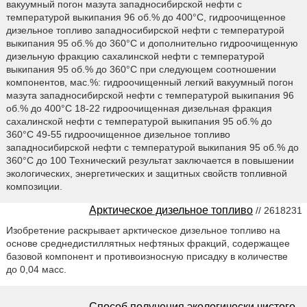
вакуумный погон мазута западносибирской нефти с
температурой выкипания 96 об.% до 400°С, гидроочищенное
дизельное топливо западносибирской нефти с температурой
выкипания 95 об.% до 360°С и дополнительно гидроочищенную
дизельную фракцию сахалинской нефти с температурой
выкипания 95 об.% до 360°С при следующем соотношении
компонентов, мас.%: гидроочищенный легкий вакуумный погон
мазута западносибирской нефти с температурой выкипания 96
об.% до 400°С 18-22 гидроочищенная дизельная фракция
сахалинской нефти с температурой выкипания 95 об.% до
360°С 49-55 гидроочищенное дизельное топливо
западносибирской нефти с температурой выкипания 95 об.% до
360°С до 100 Технический результат заключается в повышении
экологических, энергетических и защитных свойств топливной
композиции.
Арктическое дизельное топливо
// 2618231
Изобретение раскрывает арктическое дизельное топливо на
основе среднедистиллятных нефтяных фракций, содержащее
базовой компонент и противоизносную присадку в количестве
до 0,04 масс.
Способ получения экологически чистого