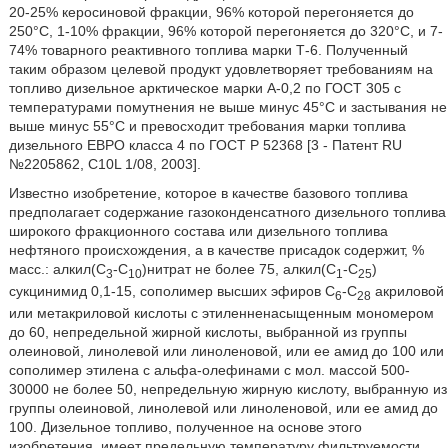
20-25% керосиновой фракции, 96% которой перегоняется до
250°C, 1-10% фракции, 96% которой перегоняется до 320°C, и 7-
74% товарного реактивного топлива марки Т-6. Полученный
таким образом целевой продукт удовлетворяет требованиям на
топливо дизельное арктическое марки А-0,2 по ГОСТ 305 с
температурами помутнения не выше минус 45°C и застывания не
выше минус 55°C и превосходит требования марки топлива
дизельного ЕВРО класса 4 по ГОСТ Р 52368 [3 - Патент RU
№2205862, C10L 1/08, 2003].
Известно изобретение, которое в качестве базового топлива
предполагает содержание газоконденсатного дизельного топлива
широкого фракционного состава или дизельного топлива
нефтяного происхождения, а в качестве присадок содержит, %
масс.: алкил(С
-С
)нитрат не более 75, алкил(С
-С
)
3
10
1
25
сукцинимид 0,1-15, сополимер высших эфиров С
-С
акриловой
6
28
или метакриловой кислоты с этиленненасыщенным мономером
до 60, непредельной жирной кислоты, выбранной из группы
олеиновой, линолевой или линоленовой, или ее амид до 100 или
сополимер этилена с альфа-олефинами с мол. массой 500-
30000 не более 50, непредельную жирную кислоту, выбранную из
группы олеиновой, линолевой или линоленовой, или ее амид до
100. Дизельное топливо, полученное на основе этого
изобретения, имеет предельную температуру фильтруемости