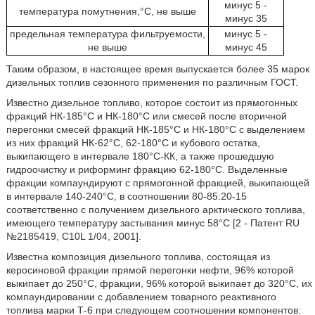
минус 5 -
температура помутнения,°C, не выше
минус 35
предельная температура фильтруемости,
минус 5 -
не выше
минус 45
Таким образом, в настоящее время выпускается более 35 марок
дизельных топлив сезонного применения по различным ГОСТ.
Известно дизельное топливо, которое состоит из прямогонных
фракций НК-185°C и НК-180°C или смесей после вторичной
перегонки смесей фракций НК-185°C и НК-180°C с выделением
из них фракций НК-62°C, 62-180°C и кубового остатка,
выкипающего в интервале 180°C-КК, а также прошедшую
гидроочистку и риформинг фракцию 62-180°C. Выделенные
фракции компаундируют с прямогонной фракцией, выкипающей
в интервале 140-240°C, в соотношении 80-85:20-15
соответственно с получением дизельного арктического топлива,
имеющего температуру застывания минус 58°C [2 - Патент RU
№2185419, C10L 1/04, 2001].
Известна композиция дизельного топлива, состоящая из
керосиновой фракции прямой перегонки нефти, 96% которой
выкипает до 250°C, фракции, 96% которой выкипает до 320°C, их
компаундировании с добавлением товарного реактивного
топлива марки Т-6 при следующем соотношении компонентов: