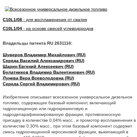
C10L1/08
- для воспламенения от сжатия
C10L1/04
- на основе смесей углеводородов
Владельцы патента RU 2631116:
Шуверов Владимир Михайлович (RU)
Середа Василий Александрович (RU)
Шарин Евгений Алексеевич (RU)
Булатников Владимир Валентинович (RU)
Лунева Вера Всеволодовна (RU)
Середа Сергей Владимирович (RU)
Изобретение описывает всесезонное универсальное дизельное
топливо, содержащее базовый компонент, включающий
гидроочищенную или гидрокрекинговую и
гидродепарафинизированную фракции, противоизносную
присадку в количестве 0,04% масс., и промотор воспламенения в
количестве 0,30% масс., при этом базовый компонент содержит
смесь гидроочищенной керосиновой фракции, выкипающей в