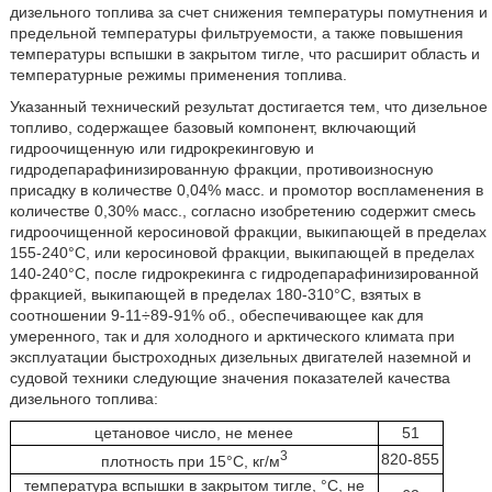
дизельного топлива за счет снижения температуры помутнения и
предельной температуры фильтруемости, а также повышения
температуры вспышки в закрытом тигле, что расширит область и
температурные режимы применения топлива.
Указанный технический результат достигается тем, что дизельное
топливо, содержащее базовый компонент, включающий
гидроочищенную или гидрокрекинговую и
гидродепарафинизированную фракции, противоизносную
присадку в количестве 0,04% масс. и промотор воспламенения в
количестве 0,30% масс., согласно изобретению содержит смесь
гидроочищенной керосиновой фракции, выкипающей в пределах
155-240°С, или керосиновой фракции, выкипающей в пределах
140-240°С, после гидрокрекинга с гидродепарафинизированной
фракцией, выкипающей в пределах 180-310°С, взятых в
соотношении 9-11÷89-91% об., обеспечивающее как для
умеренного, так и для холодного и арктического климата при
эксплуатации быстроходных дизельных двигателей наземной и
судовой техники следующие значения показателей качества
дизельного топлива:
цетановое число, не менее
51
3
820-855
плотность при 15°С, кг/м
температура вспышки в закрытом тигле, °С, не