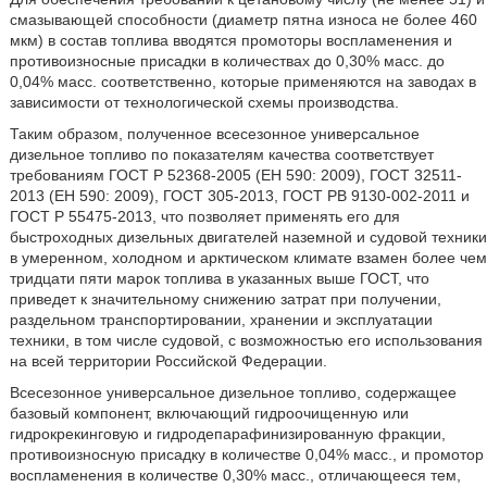
смазывающей способности (диаметр пятна износа не более 460
мкм) в состав топлива вводятся промоторы воспламенения и
противоизносные присадки в количествах до 0,30% масс. до
0,04% масс. соответственно, которые применяются на заводах в
зависимости от технологической схемы производства.
Таким образом, полученное всесезонное универсальное
дизельное топливо по показателям качества соответствует
требованиям ГОСТ Р 52368-2005 (ЕН 590: 2009), ГОСТ 32511-
2013 (ЕН 590: 2009), ГОСТ 305-2013, ГОСТ РВ 9130-002-2011 и
ГОСТ Р 55475-2013, что позволяет применять его для
быстроходных дизельных двигателей наземной и судовой техники
в умеренном, холодном и арктическом климате взамен более чем
тридцати пяти марок топлива в указанных выше ГОСТ, что
приведет к значительному снижению затрат при получении,
раздельном транспортировании, хранении и эксплуатации
техники, в том числе судовой, с возможностью его использования
на всей территории Российской Федерации.
Всесезонное универсальное дизельное топливо, содержащее
базовый компонент, включающий гидроочищенную или
гидрокрекинговую и гидродепарафинизированную фракции,
противоизносную присадку в количестве 0,04% масс., и промотор
воспламенения в количестве 0,30% масс., отличающееся тем,