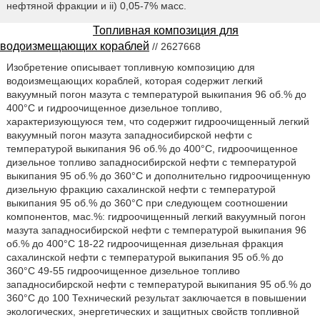
нефтяной фракции и ii) 0,05-7% масс.
Топливная композиция для
водоизмещающих кораблей
// 2627668
Изобретение описывает топливную композицию для
водоизмещающих кораблей, которая содержит легкий
вакуумный погон мазута с температурой выкипания 96 об.% до
400°С и гидроочищенное дизельное топливо,
характеризующуюся тем, что содержит гидроочищенный легкий
вакуумный погон мазута западносибирской нефти с
температурой выкипания 96 об.% до 400°С, гидроочищенное
дизельное топливо западносибирской нефти с температурой
выкипания 95 об.% до 360°С и дополнительно гидроочищенную
дизельную фракцию сахалинской нефти с температурой
выкипания 95 об.% до 360°С при следующем соотношении
компонентов, мас.%: гидроочищенный легкий вакуумный погон
мазута западносибирской нефти с температурой выкипания 96
об.% до 400°С 18-22 гидроочищенная дизельная фракция
сахалинской нефти с температурой выкипания 95 об.% до
360°С 49-55 гидроочищенное дизельное топливо
западносибирской нефти с температурой выкипания 95 об.% до
360°С до 100 Технический результат заключается в повышении
экологических, энергетических и защитных свойств топливной