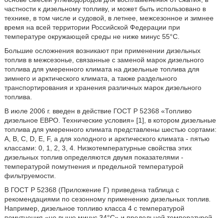
частности к дизельному топливу, и может быть использовано в
технике, в том числе и судовой, в летнее, межсезонное и зимнее
время на всей территории Российской Федерации при
температуре окружающей среды не ниже минус 55°C.
Большие осложнения возникают при применении дизельных
топлив в межсезонье, связанные с заменой марок дизельного
топлива для умеренного климата на дизельные топлива для
зимнего и арктического климата, а также раздельного
транспортирования и хранения различных марок дизельного
топлива.
В июле 2006 г. введен в действие ГОСТ Р 52368 «Топливо
дизельное ЕВРО. Технические условия» [1], в котором дизельные
топлива для умеренного климата представлены шестью сортами:
А, В, С, D, Е, F, а для холодного и арктического климата - пятью
классами: 0, 1, 2, 3, 4. Низкотемпературные свойства этих
дизельных топлив определяются двумя показателями -
температурой помутнения и предельной температурой
фильтруемости.
В ГОСТ Р 52368 (Приложение Г) приведена таблица с
рекомендациями по сезонному применению дизельных топлив.
Например, дизельное топливо класса 4 с температурой
помутнения «не выше минус 34°C» и предельной температурой