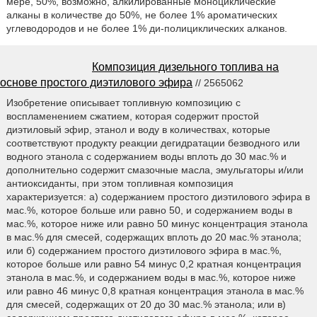
мере, 50%, возможно, алкилированные моноциклические
алканы в количестве до 50%, не более 1% ароматических
углеводородов и не более 1% ди-полициклических алканов.
Композиция дизельного топлива на
основе простого диэтилового эфира
// 2565062
Изобретение описывает топливную композицию с
воспламенением сжатием, которая содержит простой
диэтиловый эфир, этанол и воду в количествах, которые
соответствуют продукту реакции дегидратации безводного или
водного этанола с содержанием воды вплоть до 30 мас.% и
дополнительно содержит смазочные масла, эмульгаторы и/или
антиоксиданты, при этом топливная композиция
характеризуется: а) содержанием простого диэтилового эфира в
мас.%, которое больше или равно 50, и содержанием воды в
мас.%, которое ниже или равно 50 минус концентрация этанола
в мас.% для смесей, содержащих вплоть до 20 мас.% этанола;
или б) содержанием простого диэтилового эфира в мас.%,
которое больше или равно 54 минус 0,2 кратная концентрация
этанола в мас.%, и содержанием воды в мас.%, которое ниже
или равно 46 минус 0,8 кратная концентрация этанола в мас.%
для смесей, содержащих от 20 до 30 мас.% этанола; или в)