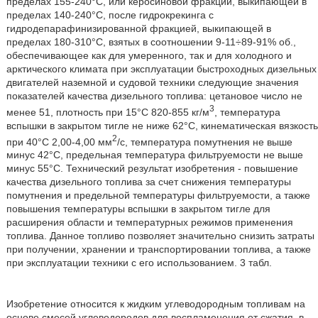
пределах 155-240°С, или керосиновой фракции, выкипающей в
пределах 140-240°С, после гидрокрекинга с
гидродепарафинизированной фракцией, выкипающей в
пределах 180-310°С, взятых в соотношении 9-11÷89-91% об.,
обеспечивающее как для умеренного, так и для холодного и
арктического климата при эксплуатации быстроходных дизельных
двигателей наземной и судовой техники следующие значения
показателей качества дизельного топлива: цетановое число не
3
менее 51, плотность при 15°С 820-855 кг/м
, температура
вспышки в закрытом тигле не ниже 62°С, кинематическая вязкость
2
при 40°С 2,00-4,00 мм
/с, температура помутнения не выше
минус 42°С, предельная температура фильтруемости не выше
минус 55°С. Технический результат изобретения - повышение
качества дизельного топлива за счет снижения температуры
помутнения и предельной температуры фильтруемости, а также
повышения температуры вспышки в закрытом тигле для
расширения области и температурных режимов применения
топлива. Данное топливо позволяет значительно снизить затраты
при получении, хранении и транспортировании топлива, а также
при эксплуатации техники с его использованием. 3 табл.
Изобретение относится к жидким углеводородным топливам на
основе смесей углеводородов для воспламенения от сжатия, в