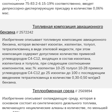
соотношении 75-83:2-6:15-19% соответственно, вводят
депрессорно-диспергирующую присадку в количестве 0,06%
мас.
Топливная композиция авиационного
бензина
// 2572242
Изобретение описывает топливную композицию авиационного
бензина, которая включает изооктан, изопентан, толуол,
тетраэтилсвинец в виде этиловой жидкости, при этом
композиция содержит допустимое количество примесей
углеводородов С4-С12, входящих в состав изооктана,
изопентана и толуола, при следующем соотношении
компонентов, мас.%: изопентан 10-25 толуол 10-28 примеси
углеводородов С4-С12 до 25 изооктан до 100 с последующим
введением тетраэтилсвинца в количестве 0,30-0,50 мл/дм3
бензина.
Теплообменная среда
// 2569894
Изобретение описывает охлаждающую среду, которая в
основном состоит из синтетического дизельного топлива,
включающего нециклические алканы в количестве, по меньшей