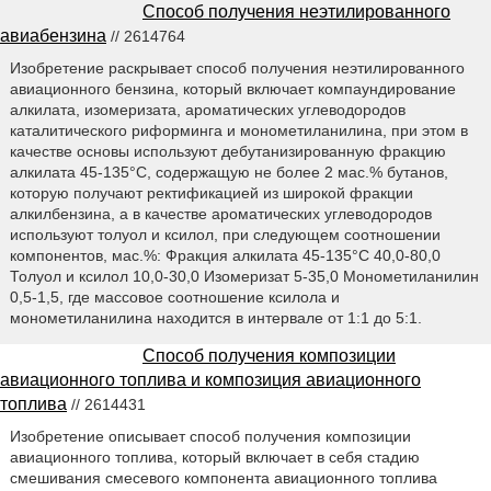
Способ получения неэтилированного
авиабензина
// 2614764
Изобретение раскрывает способ получения неэтилированного
авиационного бензина, который включает компаундирование
алкилата, изомеризата, ароматических углеводородов
каталитического риформинга и монометиланилина, при этом в
качестве основы используют дебутанизированную фракцию
алкилата 45-135°C, содержащую не более 2 мас.% бутанов,
которую получают ректификацией из широкой фракции
алкилбензина, а в качестве ароматических углеводородов
используют толуол и ксилол, при следующем соотношении
компонентов, мас.%: Фракция алкилата 45-135°C 40,0-80,0
Толуол и ксилол 10,0-30,0 Изомеризат 5-35,0 Монометиланилин
0,5-1,5, где массовое соотношение ксилола и
монометиланилина находится в интервале от 1:1 до 5:1.
Способ получения композиции
авиационного топлива и композиция авиационного
топлива
// 2614431
Изобретение описывает способ получения композиции
авиационного топлива, который включает в себя стадию
смешивания смесевого компонента авиационного топлива