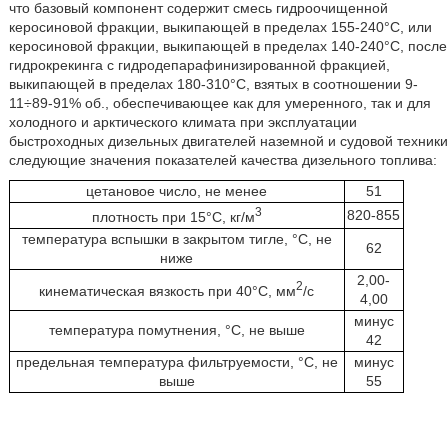
что базовый компонент содержит смесь гидроочищенной
керосиновой фракции, выкипающей в пределах 155-240°С, или
керосиновой фракции, выкипающей в пределах 140-240°С, после
гидрокрекинга с гидродепарафинизированной фракцией,
выкипающей в пределах 180-310°С, взятых в соотношении 9-
11÷89-91% об., обеспечивающее как для умеренного, так и для
холодного и арктического климата при эксплуатации
быстроходных дизельных двигателей наземной и судовой техники
следующие значения показателей качества дизельного топлива:
цетановое число, не менее
51
3
820-855
плотность при 15°С, кг/м
температура вспышки в закрытом тигле, °С, не
62
ниже
2,00-
2
кинематическая вязкость при 40°С, мм
/с
4,00
минус
температура помутнения, °С, не выше
42
предельная температура фильтруемости, °С, не
минус
выше
55