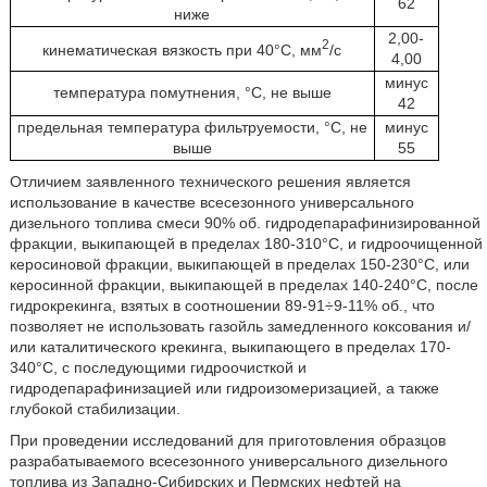
62
ниже
2,00-
2
кинематическая вязкость при 40°С, мм
/с
4,00
минус
температура помутнения, °С, не выше
42
предельная температура фильтруемости, °С, не
минус
выше
55
Отличием заявленного технического решения является
использование в качестве всесезонного универсального
дизельного топлива смеси 90% об. гидродепарафинизированной
фракции, выкипающей в пределах 180-310°С, и гидроочищенной
керосиновой фракции, выкипающей в пределах 150-230°C, или
керосинной фракции, выкипающей в пределах 140-240°C, после
гидрокрекинга, взятых в соотношении 89-91÷9-11% об., что
позволяет не использовать газойль замедленного коксования и/
или каталитического крекинга, выкипающего в пределах 170-
340°C, с последующими гидроочисткой и
гидродепарафинизацией или гидроизомеризацией, а также
глубокой стабилизации.
При проведении исследований для приготовления образцов
разрабатываемого всесезонного универсального дизельного
топлива из Западно-Сибирских и Пермских нефтей на