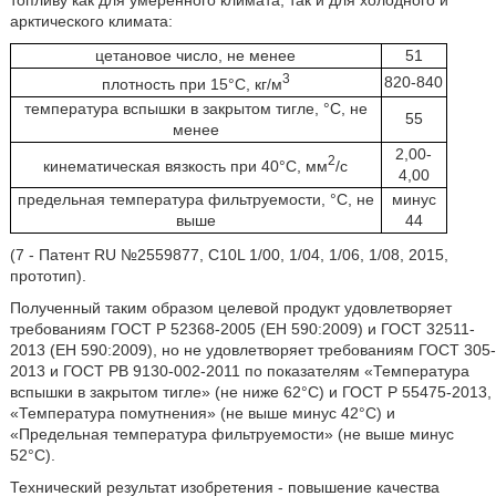
арктического климата:
цетановое число, не менее
51
3
820-840
плотность при 15°C, кг/м
температура вспышки в закрытом тигле, °C, не
55
менее
2,00-
2
кинематическая вязкость при 40°C, мм
/с
4,00
предельная температура фильтруемости, °C, не
минус
выше
44
(7 - Патент RU №2559877, C10L 1/00, 1/04, 1/06, 1/08, 2015,
прототип).
Полученный таким образом целевой продукт удовлетворяет
требованиям ГОСТ Р 52368-2005 (ЕН 590:2009) и ГОСТ 32511-
2013 (ЕН 590:2009), но не удовлетворяет требованиям ГОСТ 305-
2013 и ГОСТ РВ 9130-002-2011 по показателям «Температура
вспышки в закрытом тигле» (не ниже 62°С) и ГОСТ Р 55475-2013,
«Температура помутнения» (не выше минус 42°С) и
«Предельная температура фильтруемости» (не выше минус
52°С).
Технический результат изобретения - повышение качества