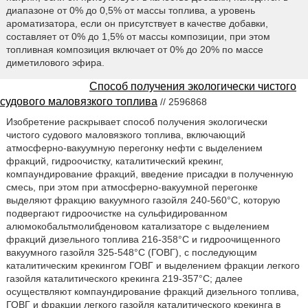
диапазоне от 0% до 0,5% от массы топлива, а уровень
ароматизатора, если он присутствует в качестве добавки,
составляет от 0% до 1,5% от массы композиции, при этом
топливная композиция включает от 0% до 20% по массе
диметилового эфира.
Способ получения экологически чистого
судового маловязкого топлива
// 2596868
Изобретение раскрывает способ получения экологически
чистого судового маловязкого топлива, включающий
атмосферно-вакуумную перегонку нефти с выделением
фракций, гидроочистку, каталитический крекинг,
компаундирование фракций, введение присадки в полученную
смесь, при этом при атмосферно-вакуумной перегонке
выделяют фракцию вакуумного газойля 240-560°С, которую
подвергают гидроочистке на сульфидированном
алюмокобальтмолибденовом катализаторе с выделением
фракций дизельного топлива 216-358°С и гидроочищенного
вакуумного газойля 325-548°С (ГОВГ), с последующим
каталитическим крекингом ГОВГ и выделением фракции легкого
газойля каталитического крекинга 219-357°С; далее
осуществляют компаундирование фракций дизельного топлива,
ГОВГ и фракции легкого газойля каталитического крекинга в