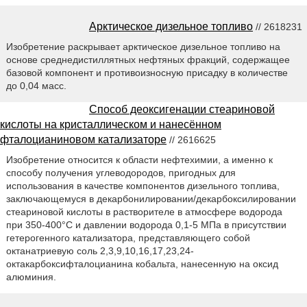
Арктическое дизельное топливо
// 2618231
Изобретение раскрывает арктическое дизельное топливо на
основе среднедистиллятных нефтяных фракций, содержащее
базовой компонент и противоизносную присадку в количестве
до 0,04 масс.
Способ деоксигенации стеариновой
кислоты на кристаллическом и нанесённом
фталоцианиновом катализаторе
// 2616625
Изобретение относится к области нефтехимии, а именно к
способу получения углеводородов, пригодных для
использования в качестве компонентов дизельного топлива,
заключающемуся в декарбонилировании/декарбоксилировании
стеариновой кислоты в растворителе в атмосфере водорода
при 350-400°С и давлении водорода 0,1-5 МПа в присутствии
гетерогенного катализатора, представляющего собой
октанатриевую соль 2,3,9,10,16,17,23,24-
октакарбоксифталоцианина кобальта, нанесенную на оксид
алюминия.