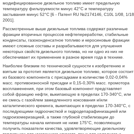
модифицированное дизельное топливо имеет предельную
температуру фильтруемости минус 42°C и температуру
застывания минус 52°C [6 - Патент RU №2174146, C10L 1/08, 1/18
2001].
Рассмотренные выше дизельные топлива содержат различные
фракции вторичных процессов нефтепереработки, стабильные
конденсаты, газоконденсатное топливо и керосиновые фракции
имеют сложные составы и разрабатываются для улучшения
некоторых свойств дизельного топлива, но ни одно из них не
обеспечивает их применение в разное время года в технике.
Наиболее близким по технической сущности к изобретению и
взятым за прототип является дизельное топливо, которое состоит
из базового компонента с присадками в количестве 0,02-0,04%
масс. противоизносной присадки и 0,15-0,30% масс. промотора
воспламенения, при этом базовый компонент представляет
собой фракцию нефти, выкипающую в пределах 170-340°C, или
ее смесь с газойлем замедленного коксования и/или
каталитического крекинга, выкипающих в пределах 170-340°C, с
последующими гидроочисткой и гидродепарафинизацией или
гидроизомеризацией, а также глубокой стабилизации до
температуры начала кипения не ниже 175°C, позволяющих
получить показатели качества, удовлетворяющие дизельному
топливу как для умеренного климата, так и для холодного и