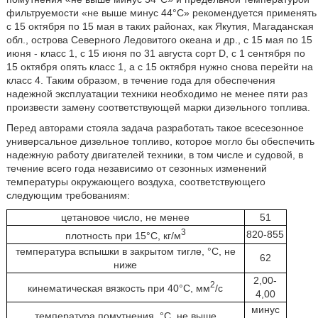
фильтруемости «не выше минус 44°C» рекомендуется применять
с 15 октября по 15 мая в таких районах, как Якутия, Магаданская
обл., острова Северного Ледовитого океана и др., с 15 мая по 15
июня - класс 1, с 15 июня по 31 августа сорт D, с 1 сентября по
15 октября опять класс 1, а с 15 октября нужно снова перейти на
класс 4. Таким образом, в течение года для обеспечения
надежной эксплуатации техники необходимо не менее пяти раз
произвести замену соответствующей марки дизельного топлива.
Перед авторами стояла задача разработать такое всесезонное
универсальное дизельное топливо, которое могло бы обеспечить
надежную работу двигателей техники, в том числе и судовой, в
течение всего года независимо от сезонных изменений
температуры окружающего воздуха, соответствующего
следующим требованиям:
цетановое число, не менее
51
3
820-855
плотность при 15°C, кг/м
температура вспышки в закрытом тигле, °C, не
62
ниже
2,00-
2
кинематическая вязкость при 40°C, мм
/с
4,00
минус
температура помутнения, °C, не выше