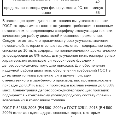
42
предельная температура фильтруемости, °C, не
минус
выше
55
В настоящее время дизельные топлива выпускаются по пяти
ГОСТ, которые имеют соответствующие требования к основным
показателям, определяющим специфику эксплуатации техники,
качественную работу двигателей и сезонное применение.
Следует отметить, что практически у всех улучшены значения
показателей, которые отвечают за экологию - содержание серы
снижено до 10 мг/кг, содержание полициклических ароматических
углеводородов до 8% масс., для улучшения низкотемпературных
характеристик используются керосиновые фракции и
депрессорно-диспергирующие присадки. Для обеспечения
надежной работы двигателя, обеспечения требований ГОСТ в
дизельные топлива вовлекаются и другие присадки
отечественного и зарубежного производства: противоизносные
присадки до 0,04% масс. и промоторы воспламенения до 0,30%
масс. Концентрация депрессорно-диспергирующих присадок
подбирается к конкретному углеводородному составу фракций,
вовлекаемых в композицию топлива.
ГОСТ Р 52368-2005 (ЕН 590: 2009) и ГОСТ 32511-2013 (ЕН 590:
2009) включает одиннадцать сезонных марок, к которым