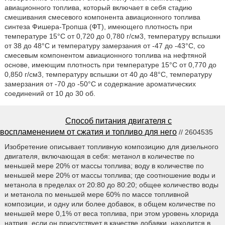
авиационного топлива, который включает в себя стадию
смешивания смесевого компонента авиационного топлива
синтеза Фишера-Тропша (ФТ), имеющего плотность при
температуре 15°C от 0,720 до 0,780 г/см3, температуру вспышки
от 38 до 48°C и температуру замерзания от -47 до -43°C, со
смесевым компонентом авиационного топлива на нефтяной
основе, имеющим плотность при температуре 15°C от 0,770 до
0,850 г/см3, температуру вспышки от 40 до 48°C, температуру
замерзания от -70 до -50°C и содержание ароматических
соединений от 10 до 30 об.
Способ питания двигателя с
воспламенением от сжатия и топливо для него
// 2604535
Изобретение описывает топливную композицию для дизельного
двигателя, включающая в себя: метанол в количестве по
меньшей мере 20% от массы топлива; воду в количестве по
меньшей мере 20% от массы топлива; где соотношение воды и
метанола в пределах от 20:80 до 80:20; общее количество воды
и метанола по меньшей мере 60% по массе топливной
композиции, и одну или более добавок, в общем количестве по
меньшей мере 0,1% от веса топлива, при этом уровень хлорида
натрия, если он присутствует в качестве добавки, находится в