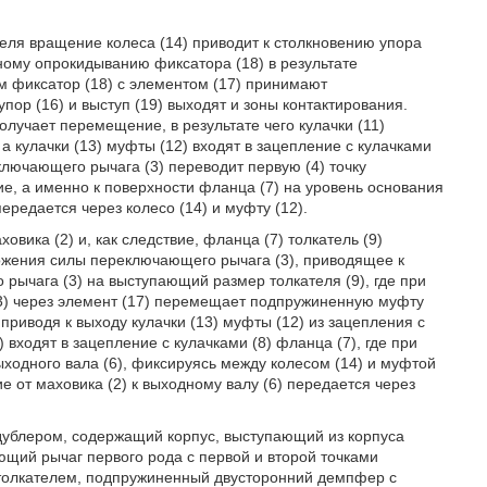
еля вращение колеса (14) приводит к столкновению упора
льному опрокидыванию фиксатора (18) в результате
м фиксатор (18) с элементом (17) принимают
пор (16) и выступ (19) выходят и зоны контактирования.
лучает перемещение, в результате чего кулачки (11)
а кулачки (13) муфты (12) входят в зацепление с кулачками
еключающего рычага (3) переводит первую (4) точку
е, а именно к поверхности фланца (7) на уровень основания
ередается через колесо (14) и муфту (12).
ика (2) и, как следствие, фланца (7) толкатель (9)
ложения силы переключающего рычага (3), приводящее к
ычага (3) на выступающий размер толкателя (9), где при
(3) через элемент (17) перемещает подпружиненную муфту
риводя к выходу кулачки (13) муфты (12) из зацепления с
) входят в зацепление с кулачками (8) фланца (7), где при
ходного вала (6), фиксируясь между колесом (14) и муфтой
 от маховика (2) к выходному валу (6) передается через
ублером, содержащий корпус, выступающий из корпуса
ющий рычаг первого рода с первой и второй точками
 толкателем, подпружиненный двусторонний демпфер с