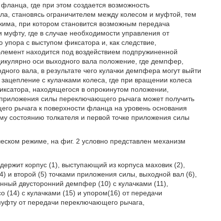
 фланца, где при этом создается возможность
ла, становясь ограничителем между колесом и муфтой, тем
жима, при котором становится возможным передача
 муфту, где в случае необходимости управления от
 упора с выступом фиксатора и, как следствие,
элемент находится под воздействием подпружиненной
дикулярно оси выходного вала положение, где демпфер,
ного вала, в результате чего кулачки демпфера могут выйти
 зацепление с кулачками колеса, где при вращении колеса
фиксатора, находящегося в опрокинутом положении,
а приложения силы переключающего рычага может получить
его рычага к поверхности фланца на уровень основания
му состоянию толкателя и первой точке приложения силы
ческом режиме, на фиг. 2 условно представлен механизм
ержит корпус (1), выступающий из корпуса маховик (2),
4) и второй (5) точками приложения силы, выходной вал (6),
енный двусторонний демпфер (10) с кулачками (11),
 (14) с кулачками (15) и упором(16) от передачи
 муфту от передачи переключающего рычага,