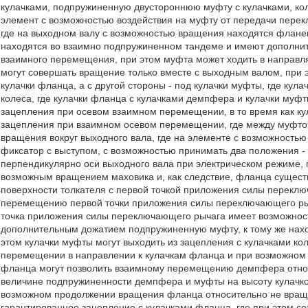
кулачками, подпружиненную двустороннюю муфту с кулачками, кол
элемент с возможностью воздействия на муфту от передачи пере
где на выходном валу с возможностью вращения находятся флане
находятся во взаимно подпружиненном тандеме и имеют дополните
взаимного перемещения, при этом муфта может ходить в направл
могут совершать вращение только вместе с выходным валом, при 
кулачки фланца, а с другой стороны - под кулачки муфты, где кул
колеса, где кулачки фланца с кулачками демпфера и кулачки муфт
зацепления при осевом взаимном перемещении, в то время как ку
зацепления при взаимном осевом перемещении, где между муфтой
вращения вокруг выходного вала, где на элементе с возможность
фиксатор с выступом, с возможностью принимать два положения -
перпендикулярно оси выходного вала при электрическом режиме, 
возможным вращением маховика и, как следствие, фланца сущест
поверхности толкателя с первой точкой приложения силы переклю
перемещению первой точки приложения силы переключающего рыч
точка приложения силы переключающего рычага имеет возможность
дополнительным дожатием подпружиненную муфту, к тому же на
этом кулачки муфты могут выходить из зацепления с кулачками к
перемещении в направлении к кулачкам фланца и при возможном 
фланца могут позволить взаимному перемещению демпфера относ
величине подпружиненности демпфера и муфты на высоту кулачко
возможном продолжении вращения фланца относительно не вращ
гарантированное зацепление с кулачками фланца, где при этом с