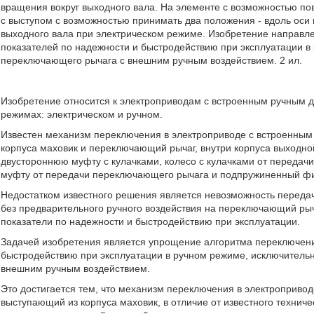
вращения вокруг выходного вала. На элементе с возможностью по
с выступом с возможностью принимать два положения - вдоль оси
выходного вала при электрическом режиме. Изобретение направ
показателей по надежности и быстродействию при эксплуатации в
переключающего рычага с внешним ручным воздействием. 2 ил.
Изобретение относится к электроприводам с встроенным ручным 
режимах: электрическом и ручном.
Известен механизм переключения в электроприводе с встроенным
корпуса маховик и переключающий рычаг, внутри корпуса выходно
двустороннюю муфту с кулачками, колесо с кулачками от передачи
муфту от передачи переключающего рычага и подпружиненный фикс
Недостатком известного решения является невозможность переда
без предварительного ручного воздействия на переключающий рыч
показатели по надежности и быстродействию при эксплуатации.
Задачей изобретения является упрощение алгоритма переключени
быстродействию при эксплуатации в ручном режиме, исключитель
внешним ручным воздействием.
Это достигается тем, что механизм переключения в электроприво
выступающий из корпуса маховик, в отличие от известного техни