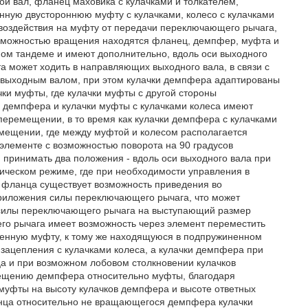
ой вал, фланец маховика с кулачками и толкателем,
ную двустороннюю муфту с кулачками, колесо с кулачками
 воздействия на муфту от передачи переключающего рычага,
озможностью вращения находятся фланец, демпфер, муфта и
ном тандеме и имеют дополнительно, вдоль оси выходного
а может ходить в направляющих выходного вала, в связи с
 выходным валом, при этом кулачки демпфера адаптированы
чки муфты, где кулачки муфты с другой стороны
ми демпфера и кулачки муфты с кулачками колеса имеют
перемещении, в то время как кулачки демпфера с кулачками
мещении, где между муфтой и колесом располагается
 элементе с возможностью поворота на 90 градусов
принимать два положения - вдоль оси выходного вала при
ическом режиме, где при необходимости управления в
 фланца существует возможность приведения во
приложения силы переключающего рычага, что может
 силы переключающего рычага на выступающий размер
го рычага имеет возможность через элемент переместить
ненную муфту, к тому же находящуюся в подпружиненном
 зацепления с кулачками колеса, а кулачки демпфера при
а и при возможном лобовом столкновении кулачков
мещению демпфера относительно муфты, благодаря
муфты на высоту кулачков демпфера и высоте ответных
нца относительно не вращающегося демпфера кулачки