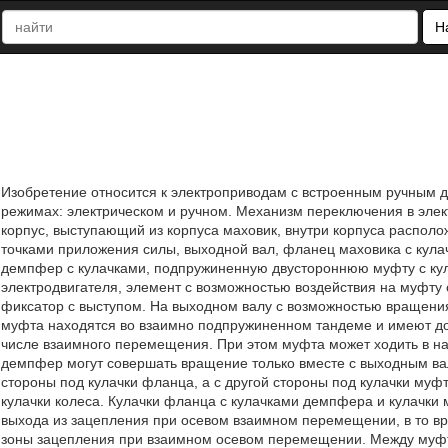
Н
Изобретение относится к электроприводам с встроенным ручным 
режимах: электрическом и ручном. Механизм переключения в эле
корпус, выступающий из корпуса маховик, внутри корпуса распол
точками приложения силы, выходной вал, фланец маховика с кул
демпфер с кулачками, подпружиненную двустороннюю муфту с кула
электродвигателя, элемент с возможностью воздействия на муфт
фиксатор с выступом. На выходном валу с возможностью вращени
муфта находятся во взаимно подпружиненном тандеме и имеют доп
числе взаимного перемещения. При этом муфта может ходить в на
демпфер могут совершать вращение только вместе с выходным ва
стороны под кулачки фланца, а с другой стороны под кулачки муф
кулачки колеса. Кулачки фланца с кулачками демпфера и кулачки
выхода из зацепления при осевом взаимном перемещении, в то вр
зоны зацепления при взаимном осевом перемещении. Между муфт