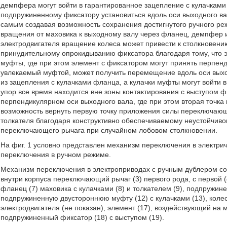
демпфера могут войти в гарантированное зацепление с кулачками
подпружиненному фиксатору установиться вдоль оси выходного ва
самым создавая возможность сохранения достигнутого ручного ре
вращения от маховика к выходному валу через фланец, демпфер и
электродвигателя вращение колеса может привести к столкновению
принудительному опрокидыванию фиксатора благодаря тому, что 
муфты, где при этом элемент с фиксатором могут принять перпен
увлекаемый муфтой, может получить перемещение вдоль оси выход
из зацепления с кулачками фланца, а кулачки муфты могут войти в
упор все время находится вне зоны контактирования с выступом 
перпендикулярном оси выходного вала, где при этом вторая точк
возможность вернуть первую точку приложения силы переключающ
толкателя благодаря конструктивно обеспечиваемому неустойчиво
переключающего рычага при случайном лобовом столкновении.
На фиг. 1 условно представлен механизм переключения в электри
переключения в ручном режиме.
Механизм переключения в электроприводах с ручным дублером сод
внутри корпуса переключающий рычаг (3) первого рода, с первой (
фланец (7) маховика с кулачками (8) и толкателем (9), подпружин
подпружиненную двустороннюю муфту (12) с кулачками (13), колесо
электродвигателя (не показан), элемент (17), воздействующий на
подпружиненный фиксатор (18) с выступом (19).