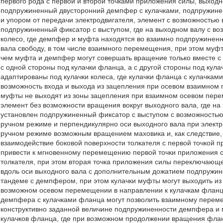
первого рода с первой и второй точками приложения силы, выходн
подпружиненный двусторонний демпфер с кулачками, подпружинен
и упором от передачи электродвигателя, элемент с возможностью
подпружиненный фиксатор с выступом, где на выходном валу с в
колесо, где демпфер и муфта находятся во взаимно подпружинен
вала свободу, в том числе взаимного перемещения, при этом муфт
чем муфта и демпфер могут совершать вращение только вместе с
с одной стороны под кулачки фланца, а с другой стороны под кула
адаптированы под кулачки колеса, где кулачки фланца с кулачка
возможность входа и выхода из зацепления при осевом взаимном 
муфты не выходят из зоны зацепления при взаимном осевом пере
элемент без возможности вращения вокруг выходного вала, где на
установлен подпружиненный фиксатор с выступом с возможностью 
ручном режиме и перпендикулярно оси выходного вала при электр
ручном режиме возможным вращением маховика и, как следствие,
взаимодействие боковой поверхности толкателя с первой точкой 
привести к мгновенному перемещению первой точки приложения
толкателя, при этом вторая точка приложения силы переключающе
вдоль оси выходного вала с дополнительным дожатием подпружи
тандеме с демпфером, при этом кулачки муфты могут выходить из
возможном осевом перемещении в направлении к кулачкам фланц
демпфера с кулачками фланца могут позволить взаимному пере
конструктивно заданной величине подпружиненности демпфера и 
кулачков фланца, где при возможном продолжении вращения фла