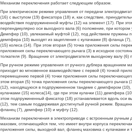
Механизм переключения работает следующим образом.
При электрическом режиме управления от передачи электродвигат
(16) с выступом (19) фиксатора (18) и, как следствие, принудите
воздействия подпружиненной муфты (12) на элемент (17). При это
перпендикулярно оси выходного вала (6) положение, при котором у
Демпфер (10), увлекаемый муфтой (12), под действием пружины по
демпфера (10) выходят из зацепления с кулачками (8) фланца (7), 
(15) колеса (14). При этом вторая (5) точка приложения силы пер
приложения силы переключающего рычага (3) в исходное состояни
толкателя (9). Вращение от электродвигателя выходному валу (6) п
При ручном режиме управления от ручного дублера вращением махов
приходит во мгновенное взаимодействие с первой (4) точкой при
перемещению первой (4) точки приложения силы переключающего р
этом вторая (5) точка приложения силы переключающего рычага 
(12), находящуюся в подпружиненном тандеме с демпфером (10), п
кулачками (15) колеса(14), где при этом кулачки (11) демпфера (10
этом подпружиненный фиксатор (18) устанавливается вдоль оси вы
(12), тем самым поддерживая достигнутый ручной режим. Вращение
фланец (7), демпфер (10) и муфту (12).
Механизм переключения в электроприводе с встроенным ручным д
маховик, отличающийся тем, что имеет внутри корпуса переключа
приложения силы, выходной вал, фланец маховика с кулачками и