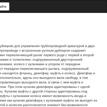
айти
дублером для управления трубопроводной арматурой в двух
ктроприводе с встроенным ручным дублером содержит
ожен переключающий рычаг первого рода с первой и второй
ачками и толкателем, подпружиненный двусторонний
чками, колесо с кулачками и упором от передачи
у от передачи переключающего рычага, подпружиненный
я находятся фланец, демпфер, муфта и колесо. Демпфер и
олнительно, вдоль оси выходного вала свободу, в том
правляющих выходного вала, в связи с чем муфта и
лом. При этом кулачки демпфера адаптированы с одной
ты. Кулачки муфты с другой стороны адаптированы под
 муфты с кулачками колеса имеют возможность входа и
емя как кулачки демпфера с кулачками муфты не выходят из
ой и колесом располагается элемент без возможности