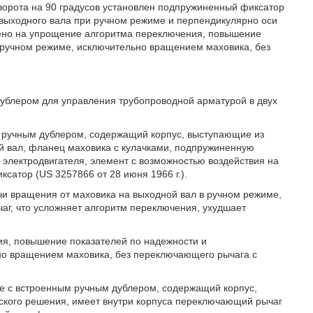
ворота на 90 градусов установлен подпружиненный фиксатор
 выходного вала при ручном режиме и перпендикулярно оси
лено на упрощение алгоритма переключения, повышение
 ручном режиме, исключительно вращением маховика, без
дублером для управления трубопроводной арматурой в двух
 ручным дублером, содержащий корпус, выступающие из
й вал, фланец маховика с кулачками, подпружиненную
 электродвигателя, элемент с возможностью воздействия на
атор (US 3257866 от 28 июня 1966 г.).
чи вращения от маховика на выходной вал в ручном режиме,
аг, что усложняет алгоритм переключения, ухудшает
я, повышение показателей по надежности и
но вращением маховика, без переключающего рычага с
де с встроенным ручным дублером, содержащий корпус,
ческого решения, имеет внутри корпуса переключающий рычаг