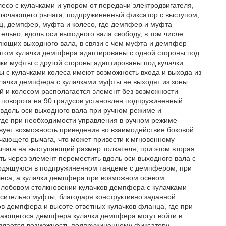
есо с кулачками и упором от передачи электродвигателя,
ключающего рычага, подпружиненный фиксатор с выступом,
ц, демпфер, муфта и колесо, где демпфер и муфта
льно, вдоль оси выходного вала свободу, в том числе
яющих выходного вала, в связи с чем муфта и демпфер
этом кулачки демпфера адаптированы с одной стороны под
ачки муфты с другой стороны адаптированы под кулачки
ы с кулачками колеса имеют возможность входа и выхода из
лачки демпфера с кулачками муфты не выходят из зоны
 и колесом располагается элемент без возможности
ю поворота на 90 градусов установлен подпружиненный
 вдоль оси выходного вала при ручном режиме и
где при необходимости управления в ручном режиме
вует возможность приведения во взаимодействие боковой
чающего рычага, что может привести к мгновенному
ага на выступающий размер толкателя, при этом вторая
 через элемент переместить вдоль оси выходного вала с
ходящуюся в подпружиненном тандеме с демпфером, при
олеса, а кулачки демпфера при возможном осевом
лобовом столкновении кулачков демпфера с кулачками
ительно муфты, благодаря конструктивно заданной
в демпфера и высоте ответных кулачков фланца, где при
ающегося демпфера кулачки демпфера могут войти в
оздается возможность подпружиненному фиксатору