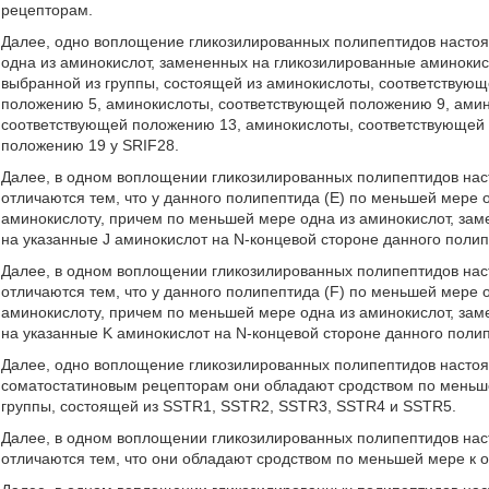
рецепторам.
Далее, одно воплощение гликозилированных полипептидов настоя
одна из аминокислот, замененных на гликозилированные аминоки
выбранной из группы, состоящей из аминокислоты, соответствую
положению 5, аминокислоты, соответствующей положению 9, амин
соответствующей положению 13, аминокислоты, соответствующей 
положению 19 у SRIF28.
Далее, в одном воплощении гликозилированных полипептидов нас
отличаются тем, что у данного полипептида (E) по меньшей мере
аминокислоту, причем по меньшей мере одна из аминокислот, за
на указанные J аминокислот на N-концевой стороне данного полип
Далее, в одном воплощении гликозилированных полипептидов нас
отличаются тем, что у данного полипептида (F) по меньшей мере
аминокислоту, причем по меньшей мере одна из аминокислот, за
на указанные K аминокислот на N-концевой стороне данного полип
Далее, одно воплощение гликозилированных полипептидов настоящ
соматостатиновым рецепторам они обладают сродством по меньше
группы, состоящей из SSTR1, SSTR2, SSTR3, SSTR4 и SSTR5.
Далее, в одном воплощении гликозилированных полипептидов нас
отличаются тем, что они обладают сродством по меньшей мере к 