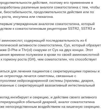
продолжительности действия, поэтому его применение в
разработаны различные аналоги соматостатина с тем, чтобы
и, биостабильности, продолжительности действия или по
роста, инсулина или глюкагона.
я первым утвержденным аналогом соматостатина, который
родством к соматостатиновым рецепторам SSTR2, SSTR3 и
8 аминокислот, содержащий последовательность из 4
логической активности соматостатина, Cys, который образует
кже D-Phe и Thr(ol) снаружи от Cys на двух концах. Этот
шения времени полужизни в крови по своей аминокислотной
 гормону роста (GH), чем соматостатин, что способствует
еняться для лечения пациентов с секретирующими гормоны и
ю октреотида лечатся симптомы, связанные с
опухолями нейроэндокринной системы (приливы, диарея,
связанные с секретирующей вазоактивный интестинальный
отид ингибирует и секрецию, и действие своего активного
актеризующейся обильной диареей, аналог соматостатина
акже непосредственным воздействием на кишечную секрецию.