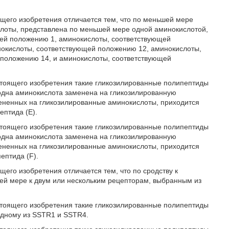
щего изобретения отличается тем, что по меньшей мере
слоты, представлена по меньшей мере одной аминокислотой,
щей положению 1, аминокислоты, соответствующей
окислоты, соответствующей положению 12, аминокислоты,
положению 14, и аминокислоты, соответствующей
тоящего изобретения такие гликозилированные полипептиды
 одна аминокислота заменена на гликозилированную
мененных на гликозилированные аминокислоты, приходится
ептида (E).
тоящего изобретения такие гликозилированные полипептиды
 одна аминокислота заменена на гликозилированную
мененных на гликозилированные аминокислоты, приходится
ептида (F).
его изобретения отличается тем, что по сродству к
й мере к двум или нескольким рецепторам, выбранным из
тоящего изобретения такие гликозилированные полипептиды
одному из SSTR1 и SSTR4.