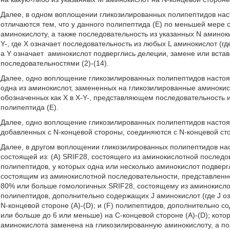
Далее, в одном воплощении гликозилированных полипептидов нас
отличаются тем, что у данного полипептида (E) по меньшей мере
аминокислоту, а также последовательность из указанных N аминок
Y-, где X означает последовательность из любых L аминокислот (гд
а Y означает
аминокислот подверглись делеции, замене или вста
последовательностями (2)-(14).
Далее, одно воплощение гликозилированных полипептидов настоя
одна из аминокислот, замененных на гликозилированные аминокисл
обозначенных как X в X-Y-, представляющем последовательность 
полипептида (E).
Далее, одно воплощение гликозилированных полипептидов настоящ
добавленных с N-концевой стороны, соединяются с N-концевой ст
Далее, в другом воплощении гликозилированных полипептидов на
состоящей из: (A) SRIF28, состоящего из аминокислотной последо
полипептидов, у которых одна или несколько аминокислот подверг
состоящим из аминокислотной последовательности, представленной
80% или больше гомологичных SRIF28, состоящему из аминокислот
полипептидов, дополнительно содержащих J аминокислот (где J оз
N-концевой стороне (A)-(D); и (F) полипептидов, дополнительно с
или больше до 6 или меньше) на C-концевой стороне (A)-(D); кото
аминокислота заменена на гликозилированную аминокислоту, а п