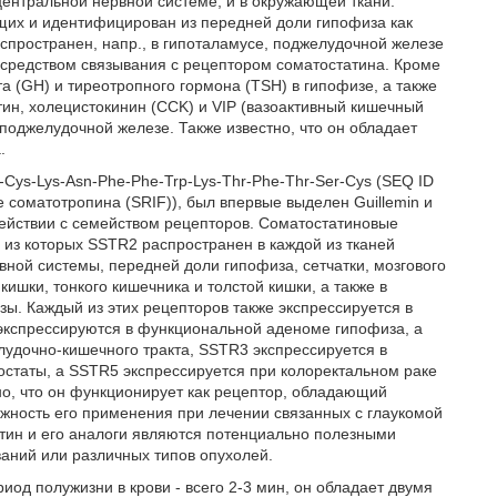
 центральной нервной системе, и в окружающей ткани.
их и идентифицирован из передней доли гипофиза как
спространен, напр., в гипоталамусе, поджелудочной железе
посредством связывания с рецептором соматостатина. Кроме
та (GH) и тиреотропного гормона (TSH) в гипофизе, а также
тин, холецистокинин (CCK) и VIP (вазоактивный кишечный
 поджелудочной железе. Также известно, что он обладает
.
Cys-Lys-Asn-Phe-Phe-Trp-Lys-Thr-Phe-Thr-Ser-Cys (SEQ ID
 соматотропина (SRIF)), был впервые выделен Guillemin и
действии с семейством рецепторов. Соматостатиновые
из которых SSTR2 распространен в каждой из тканей
ой системы, передней доли гипофиза, сетчатки, мозгового
ишки, тонкого кишечника и толстой кишки, а также в
ы. Каждый из этих рецепторов также экспрессируется в
экспрессируются в функциональной аденоме гипофиза, а
лудочно-кишечного тракта, SSTR3 экспрессируется в
статы, а SSTR5 экспрессируется при колоректальном раке
но, что он функционирует как рецептор, обладающий
жность его применения при лечении связанных с глаукомой
атин и его аналоги являются потенциально полезными
аний или различных типов опухолей.
од полужизни в крови - всего 2-3 мин, он обладает двумя