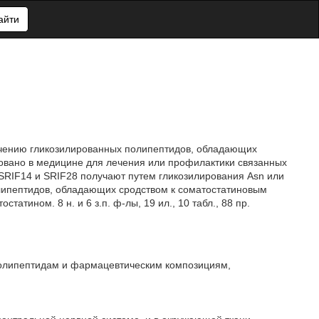
айти
лучению гликозилированных полипептидов, обладающих
зовано в медицине для лечения или профилактики связанных
SRIF14 и SRIF28 получают путем гликозилирования Asn или
липептидов, обладающих сродством к соматостатиновым
атином. 8 н. и 6 з.п. ф-лы, 19 ил., 10 табл., 88 пр.
олипептидам и фармацевтическим композициям,