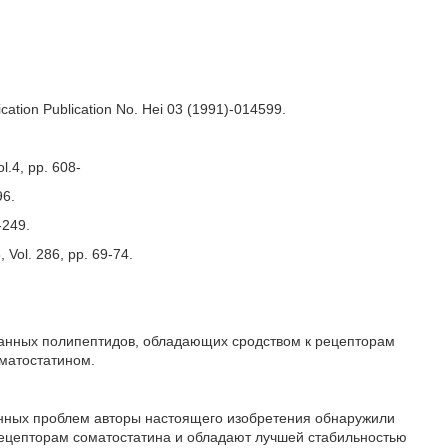
ation Publication No. Hei 03 (1991)-014599.
l.4, pp. 608-
96.
-249.
 Vol. 286, pp. 69-74.
ванных полипептидов, обладающих сродством к рецепторам
оматостатином.
анных проблем авторы настоящего изобретения обнаружили
рецепторам соматостатина и обладают лучшей стабильностью