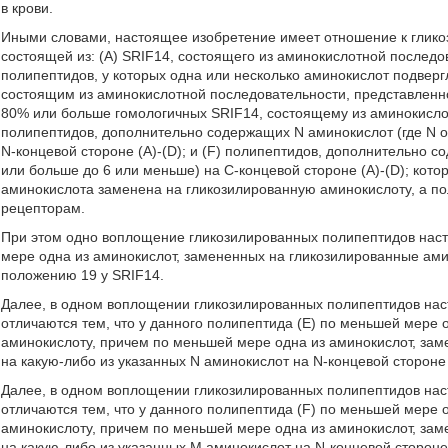
в крови.
Иными словами, настоящее изобретение имеет отношение к глик
состоящей из: (A) SRIF14, состоящего из аминокислотной последо
полипептидов, у которых одна или несколько аминокислот подверг
состоящим из аминокислотной последовательности, представленной
80% или больше гомологичных SRIF14, состоящему из аминокислот
полипептидов, дополнительно содержащих N аминокислот (где N о
N-концевой стороне (А)-(D); и (F) полипептидов, дополнительно с
или больше до 6 или меньше) на C-концевой стороне (A)-(D); кото
аминокислота заменена на гликозилированную аминокислоту, а п
рецепторам.
При этом одно воплощение гликозилированных полипептидов насто
мере одна из аминокислот, замененных на гликозилированные ам
положению 19 у SRIF14.
Далее, в одном воплощении гликозилированных полипептидов нас
отличаются тем, что у данного полипептида (E) по меньшей мере
аминокислоту, причем по меньшей мере одна из аминокислот, за
на какую-либо из указанных N аминокислот на N-концевой стороне
Далее, в одном воплощении гликозилированных полипептидов нас
отличаются тем, что у данного полипептида (F) по меньшей мере
аминокислоту, причем по меньшей мере одна из аминокислот, за
на какую-либо из указанных М аминокислот на N-концевой стороне