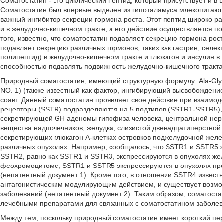
Соматостатин - это циклический пептид, который присутствует и в
Соматостатин был впервые выделен из гипоталамуса млекопитающ
важный ингибитор секреции гормона роста. Этот пептид широко ра
и в желудочно-кишечном тракте, а его действие осуществляется 
того, известно, что соматостатин подавляет секрецию гормона рос
подавляет секрецию различных гормонов, таких как гастрин, селек
полипептид) в желудочно-кишечном тракте и глюкагон и инсулин в
способностью подавлять подвижность желудочно-кишечного тракта
Природный соматостатин, имеющий структурную формулу: Ala-Gly-
NO. 1) (также известный как фактор, ингибирующий высвобождение
соавт. Данный соматостатин проявляет свое действие при взаимо
рецепторы (SSTR) подразделяются на 5 подтипов (SSTR1-SSTR5), 
секретирующей GH аденомы гипофиза человека, центральной нервн
вещества надпочечников, желудка, слизистой двенадцатиперстной к
секретирующих глюкагон А-клетках островков поджелудочной желез
различных опухолях. Например, сообщалось, что SSTR1 и SSTR5 
SSTR2, равно как SSTR1 и SSTR3, экспрессируются в опухолях же
феохромоцитоме, SSTR1 и SSTR5 экспрессируются в опухолях про
(непатентный документ 1). Кроме того, в отношении SSTR4 извест
антагонистическим модулирующим действием, и существует возмо
заболеваний (непатентный документ 2). Таким образом, соматост
лечебными препаратами для связанных с соматостатином заболев
Между тем, поскольку природный соматостатин имеет короткий пери