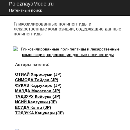
PoleznayaModel.ru
Патентный поиск
Гликозилированные полипептиды и
лекарственные композиции, содержащие данные
полипептиды
Авторы патента:
ОТИАЙ Хирофуми (JP)
СИМОДА Тайдзи (JP)
ФУКАЭ Кадзухиро (JP)
МАЭДА Масатоси (JP)
ТАДЗУРУ Кэйсукэ (JP)
ИСИЙ Кадзуюки (JP)
ЁСИДА Кэнта (JP)
ТЭДЗУКА Кацунари (JP)