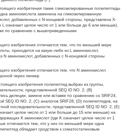
тоящего изобретения такие гликозилированные полипептиды
 одна аминокислота заменена на гликозилированную
ислот, добавленных с N-концевой стороны, представлена X-
е L означает целое число от 1 или больше до 6 или меньше),
вке по сравнению с вышеприведенными
щего изобретения отличается тем, что по меньшей мере
оты, приходится на какую-либо из L аминокислот,
из N аминокислот, добавленных с N-концевой стороны
его изобретения отличается тем, что N аминокислот,
ороной через линкер.
стоящего изобретения полипептид выбран из группы,
вательности, представленной SEQ ID NO. 2; (B)
лись делеции, замене или вставке по сравнению со SRIF24,
 SEQ ID NO. 2; (C) аналогов SRIF28; (D) полипептидов, на
ной последовательности, представленной SEQ ID NO. 2; (E)
начает целое число от 1 или больше до 15 или меньше) на
одержащих K аминокислот (где K означает целое число от 1
рые отличаются тем, что у них по меньшей мере одна
олипептид обладает сродством к соматостатиновым