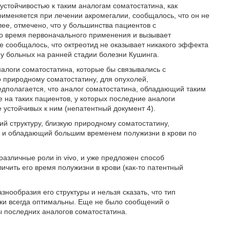
устойчивостью к таким аналогам соматостатина, как
применяется при лечении акромегалии, сообщалось, что он не
ее, отмечено, что у большинства пациентов с
во время первоначального применения и вызывает
 сообщалось, что октреотид не оказывает никакого эффекта
у больных на ранней стадии болезни Кушинга.
алоги соматостатина, которые бы связывались с
 природному соматостатину, для опухолей,
дполагается, что аналог соматостатина, обладающий таким
е на таких пациентов, у которых последние аналоги
 устойчивых к ним (непатентный документ 4).
й структуру, близкую природному соматостатину,
 и обладающий большим временем полужизни в крови по
различные роли in vivo, и уже предложен способ
ичить его время полужизни в крови (как-то патентный
нообразия его структуры и нельзя сказать, что тип
чки всегда оптимальны. Еще не было сообщений о
 последних аналогов соматостатина.