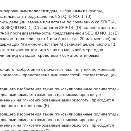
озилированным полипептидам, выбранным из группы,
вательности, представленной SEQ ID NO. 1; (B)
лись делеции, замене или вставке по сравнению со SRIF14,
 SEQ ID NO. 1; (С) аналогов SRIF14; (D) полипептидов, на
ной последовательности, представленной SEQ ID NO. 1; (E)
значает целое число от 1 или больше до 20 или меньше) на
одержащих M аминокислот (где М означает целое число от 1
рые отличаются тем, что у них по меньшей мере одна
олипептид обладает сродством к соматостатиновым
ящего изобретения отличается тем, что у них по меньшей
инокислоты, представлена аминокислотой, соответствующей
тоящего изобретения такие гликозилированные полипептиды
 одна аминокислота заменена на гликозилированную
мененных на гликозилированные аминокислоты, приходится
 данного полипептида (E).
тоящего изобретения такие гликозилированные полипептиды
 одна аминокислота заменена на гликозилированную
мененных на гликозилированные аминокислоты, приходится
 данного полипептида (F).