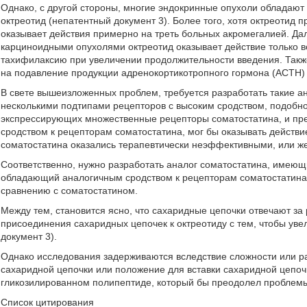
Однако, с другой стороны, многие эндокринные опухоли обладают 
октреотид (непатентный документ 3). Более того, хотя октреотид 
оказывает действия примерно на треть больных акромегалией. Дал
карциноидными опухолями октреотид оказывает действие только 
тахифилаксию при увеличении продолжительности введения. Также
на подавление продукции адренокортикотропного гормона (АСТН) 
В свете вышеизложенных проблем, требуется разработать такие ан
несколькими подтипами рецепторов с высоким сродством, подобно
экспрессирующих множественные рецепторы соматостатина, и пре
сродством к рецепторам соматостатина, мог бы оказывать действи
соматостатина оказались терапевтически неэффективными, или же
Соответственно, нужно разработать аналог соматостатина, имеющи
обладающий аналогичным сродством к рецепторам соматостатина
сравнению с соматостатином.
Между тем, становится ясно, что сахаридные цепочки отвечают за 
присоединения сахаридных цепочек к октреотиду с тем, чтобы увел
документ 3).
Однако исследования задерживаются вследствие сложности или раз
сахаридной цепочки или положение для вставки сахаридной цепо
гликозилированном полипептиде, который бы преодолел проблемы
Список цитирования