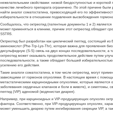
нежелательными свойствами: низкой биодоступностью и короткой 
качестве лечебного препарата ограничено. По этой причине были 
найти аналог соматостатина, превосходящий его по эффективност
избирательности в отношении подавления высвобождения гормона 
Сообщалось, что октреотид (патентные документы 1 и 2) являетс
может применяться в клинике, причем этот октреотид обладает с
SSTR5.
Октреотид был разработан как циклический пептид, состоящий из 
аминокислот (Phe-Trp-Lys-Thr), которая важна для проявления био
дисульфидную (S-S) связь на двух концах последовательности, а та
октреотид может оказывать продолжительное действие путем улуч
последовательности, а также обладает большей избирательностью к
усилению его действия.
Такие аналоги соматостатина, в том числе октреотид, могут прим
зависящими от гормонов опухолями. В настоящее время с помощь
метастатическими карциноидными опухолями, которые являются 
заболевания сердечных клапанов и боли в животе), и симптомы, 
пептид (VIP) аденомой (водянистая диарея).
Например, при карциноидных и VIP-продуцирующих опухолях октре
фактора. Соответственно, при VIP-продуцирующих опухолях, хар
может уменьшить диарею путем ингибирования секреции VIP, а т