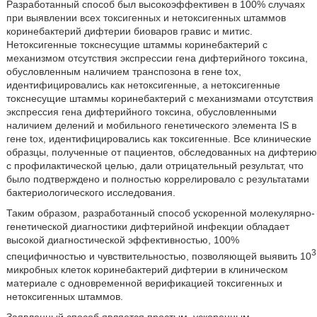
Разработанный способ был высокоэффективен в 100% случаях
при выявлении всех токсигенных и нетоксигенных штаммов
коринебактерий дифтерии биоваров гравис и митис.
Нетоксигенные токснесущие штаммы коринебактерий с
механизмом отсутствия экспрессии гена дифтерийного токсина,
обусловленным наличием транспозона в гене tox,
идентифицировались как нетоксигенные, а нетоксигенные
токснесущие штаммы коринебактерий с механизмами отсутствия
экспрессия гена дифтерийного токсина, обусловленными
наличием делений и мобильного генетического элемента IS в
гене tox, идентифицировались как токсигенные. Все клинические
образцы, полученные от пациентов, обследованных на дифтерию
с профилактической целью, дали отрицательный результат, что
было подтверждено и полностью коррелировало с результатами
бактериологического исследования.
Таким образом, разработанный способ ускоренной молекулярно-
генетической диагностики дифтерийной инфекции обладает
высокой диагностической эффективностью, 100%
3
специфичностью и чувствительностью, позволяющей выявить 10
микробных клеток коринебактерий дифтерии в клиническом
материале с одновременной верификацией токсигенных и
нетоксигенных штаммов.