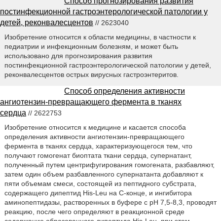
Способ прогнозирования развития
постинфекционной гастроэнтерологической патологии у
детей, реконвалесцентов
// 2623040
Изобретение относится к области медицины, в частности к
педиатрии и инфекционным болезням, и может быть
использовано для прогнозирования развития
постинфекционной гастроэнтерологической патологии у детей,
реконвалесцентов острых вирусных гастроэнтеритов.
Способ определения активности
ангиотензин-превращающего фермента в тканях
сердца
// 2622753
Изобретение относится к медицине и касается способа
определения активности ангиотензин-превращающего
фермента в тканях сердца, характеризующегося тем, что
получают гомогенат биоптата ткани сердца, супернатант,
полученный путем центрифугирования гомогената, разбавляют,
затем один объем разбавленного супернатанта добавляют к
пяти объемам смеси, состоящей из пептидного субстрата,
содержащего дипептид His-Leu на С-конце, и ингибитора
аминопептидазы, растворенных в буфере с рН 7,5-8,3, проводят
реакцию, после чего определяют в реакционной среде