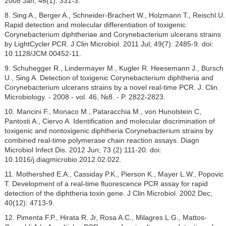
2008 Jan; 46(1): 331-3.
8. Sing A., Berger A., Schneider-Brachert W., Holzmann Т., Reischl U.
Rapid detection and molecular differentiation of toxigenic
Corynebacterium diphtheriae and Corynebacterium ulcerans strains
by LightCycler PCR. J Clin Microbiol. 2011 Jul; 49(7): 2485-9. doi:
10.1128/JCM.00452-11.
9. Schuhegger R., Lindermayer M., Kugler R. Heesemann J., Bursch
U., Sing A. Detection of toxigenic Corynebacterium diphtheria and
Corynebacterium ulcerans strains by a novel real-time PCR. J. Clin.
Microbiology. - 2008 - vol. 46, №8. - P. 2822-2823.
10. Mancini F., Monaco M., Pataracchia M., von Hunolstein C,
Pantosti A., Ciervo A. Identification and molecular discrimination of
toxigenic and nontoxigenic diphtheria Corynebacterium strains by
combined real-time polymerase chain reaction assays. Diagn
Microbiol Infect Dis. 2012 Jun; 73 (2):111-20. doi:
10.1016/j.diagmicrobio.2012.02.022.
11. Mothershed E.A., Cassiday P.K., Pierson K., Mayer L.W., Popovic
T. Development of a real-time fluorescence PCR assay for rapid
detection of the diphtheria toxin gene. J Clin Microbiol. 2002 Dec;
40(12): 4713-9.
12. Pimenta F.P., Hirata R. Jr, Rosa A.C., Milagres L.G., Mattos-