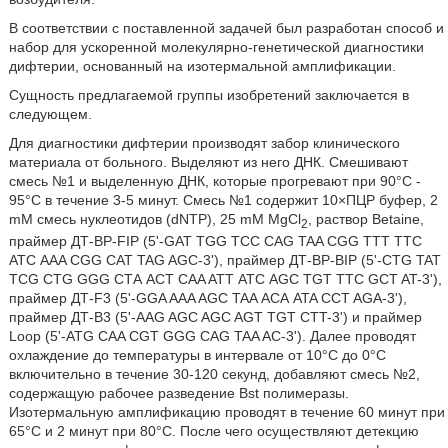
В соответствии с поставленной задачей был разработан способ и
набор для ускоренной молекулярно-генетической диагностики
дифтерии, основанный на изотермальной амплификации.
Сущность предлагаемой группы изобретений заключается в
следующем.
Для диагностики дифтерии производят забор клинического
материала от больного. Выделяют из него ДНК. Смешивают
смесь №1 и выделенную ДНК, которые прогревают при 90°С -
95°С в течение 3-5 минут. Смесь №1 содержит 10×ПЦР буфер, 2
mM смесь нуклеотидов (dNTP), 25 mM MgCl
, раствор Betaine,
2
праймер ДТ-BP-FIP (5'-GAT TGG ТСС CAG TAA CGG TTT TTC
АТС AAA CGG CAT TAG AGC-3'), праймер ДТ-BP-BIP (5'-CTG TAT
TCG CTG GGG СТА ACT CAA ATT АТС AGC TGT TTC GCT AT-3'),
праймер ДТ-F3 (5'-GGA AAA AGC TAA АСА ATA CCT AGA-3'),
праймер ДТ-В3 (5'-AAG AGC AGC AGT TGT CTT-3') и праймер
Loop (5'-ATG CAA CGT GGG CAG TAA AC-3'). Далее проводят
охлаждение до температуры в интервале от 10°С до 0°С
включительно в течение 30-120 секунд, добавляют смесь №2,
содержащую рабочее разведение Bst полимеразы.
Изотермальную амплификацию проводят в течение 60 минут при
65°С и 2 минут при 80°С. После чего осуществляют детекцию