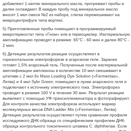
добавляют 1 каплю минерального масла, прогревают пробы и
далее охлаждают. В каждую пробу под минеральное масло
вносят 1 мкл смеси №2 из набора, слегка перемешивают на
микроцентрифуге типа вортекс.
5) Приготовленные пробы помещают в программируемый
микротермостат типа «Гном» или в термоциклер. Изотермальную
амплификацию проводят в режиме: 65°С - 60 мин и далее 80°С -
2 мин.
6) Детекцию результатов реакции осуществляют в
горизонтальном электрофорезе в агарозном геле. Заранее
готовят 1,5% агарозный гель. Полученные после изотермальной
амплификации ампликоны в количестве 10 мкл смешивают в
штативе с 2 мкл 6х Mass Loading Dye Solution («Fermentas»,
Литва) и 4 мкл Sybr Green; помещают в лунки агарозного геля и
подключают к источнику электрического тока. Электрофорез
проводят в режиме 160 V в течение 30 мин. Результат реакции
выявляют с помощью УФ-трансиллюминатора и фотографируют.
Для контроля качества электрофореза используют маркер
молекулярных весов DNA Ladder Mix («Fermentas», Литва).
Детекцию результатов осуществляют путем сравнения профиля
исследуемого ДНК-образца со специфическим профилем ДНК-
образца контрольного токсигенного штамма C. diphtheriae. Если