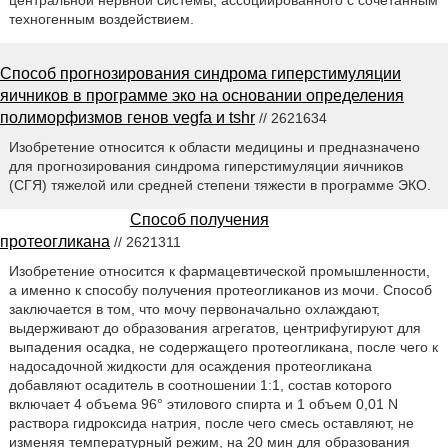
центральной нервной системы, ассоциированного с сочетанным
техногенным воздействием.
Способ прогнозирования синдрома гиперстимуляции
яичников в программе эко на основании определения
полиморфизмов генов vegfa и tshr
// 2621634
Изобретение относится к области медицины и предназначено
для прогнозирования синдрома гиперстимуляции яичников
(СГЯ) тяжелой или средней степени тяжести в программе ЭКО.
Способ получения
протеогликана
// 2621311
Изобретение относится к фармацевтической промышленности,
а именно к способу получения протеогликанов из мочи. Способ
заключается в том, что мочу первоначально охлаждают,
выдерживают до образования агрегатов, центрифугируют для
выпадения осадка, не содержащего протеогликана, после чего к
надосадочной жидкости для осаждения протеогликана
добавляют осадитель в соотношении 1:1, состав которого
включает 4 объема 96° этилового спирта и 1 объем 0,01 N
раствора гидроксида натрия, после чего смесь оставляют, не
изменяя температурный режим, на 20 мин для образования