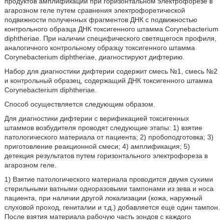
продуктов амплификации при горизонтальном электрофорезе в
агарозном геле путем сравнения электрофоретической
подвижности полученных фрагментов ДНК с подвижностью
контрольного образца ДНК токсигенного штамма Corynebacterium
diphtheriae. При наличии специфического светящегося профиля,
аналогичного контрольному образцу токсигенного штамма
Corynebacterium diphtheriae, диагностируют дифтерию.
Набор для диагностики дифтерии содержит смесь №1, смесь №2
и контрольный образец, содержащий ДНК токсигенного штамма
Corynebacterium diphtheriae.
Способ осуществляется следующим образом.
Для диагностики дифтерии с верификацией токсигенных
штаммов возбудителя проводят следующие этапы: 1) взятие
патологического материала от пациента; 2) пробоподготовка; 3)
приготовление реакционной смеси; 4) амплификация; 5)
детекция результатов путем горизонтального электрофореза в
агарозном геле.
1) Взятие патологического материала проводится двумя сухими
стерильными ватными одноразовыми тампонами из зева и носа
пациента, при наличии другой локализации (кожа, наружный
слуховой проход, гениталии и т.д.) добавляется еще один тампон.
После взятия материала рабочую часть зондов с каждого