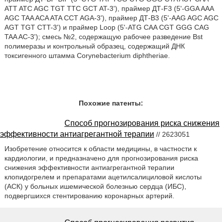
ATT ATC AGC TGT TTC GCT AT-3'), праймер ДТ-F3 (5'-GGA AAA
AGC TAA ACA ATA CCT AGA-3'), праймер ДТ-В3 (5'-AAG AGC AGC
AGT TGT CTT-3') и праймер Loop (5'-ATG CAA CGT GGG CAG
TAA AC-3'); смесь №2, содержащую рабочее разведение Bst
полимеразы и контрольный образец, содержащий ДНК
токсигенного штамма Corynebacterium diphtheriae.
Похожие патенты:
Способ прогнозирования риска снижения
эффективности антиагрегантной терапии
// 2623051
Изобретение относится к области медицины, в частности к
кардиологии, и предназначено для прогнозирования риска
снижения эффективности антиагрегантной терапии
клопидогрелем и препаратами ацетилсалициловой кислоты
(АСК) у больных ишемической болезнью сердца (ИБС),
подвергшихся стентированию коронарных артерий.