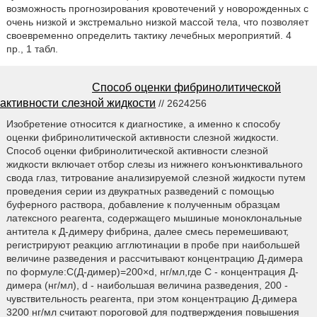
возможность прогнозирования кровотечений у новорожденных с
очень низкой и экстремально низкой массой тела, что позволяет
своевременно определить тактику лечебных мероприятий. 4
пр., 1 табл.
Способ оценки фибринолитической
активности слезной жидкости
// 2624256
Изобретение относится к диагностике, а именно к способу
оценки фибринолитической активности слезной жидкости.
Способ оценки фибринолитической активности слезной
жидкости включает отбор слезы из нижнего конъюнктивального
свода глаз, титрование анализируемой слезной жидкости путем
проведения серии из двукратных разведений с помощью
буферного раствора, добавление к полученным образцам
латексного реагента, содержащего мышиные моноклональные
антитела к Д-димеру фибрина, далее смесь перемешивают,
регистрируют реакцию агглютинации в пробе при наибольшей
величине разведения и рассчитывают концентрацию Д-димера
по формуле:С(Д-димер)=200×d, нг/мл,где С - концентрация Д-
димера (нг/мл), d - наибольшая величина разведения, 200 -
чувствительность реагента, при этом концентрацию Д-димера
3200 нг/мл считают пороговой для подтверждения повышения