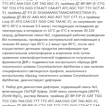
TTC ATC AAA CGG CAT TAG AGC-3'), праймер ДТ-BP-BIP (5'-CTG
TAT TCG CTG GGG CTA ACT CAA ATT ATC AGC TGT TTC GCT AT-
3'), праймер ДТ-F3 (5'-GGAAAAAGCTAAACAATACCTAGA-3'),
праймер ДТ-В3 (5'-AAG AGC AGC AGT TGT CTT-3') и праймер
Loop (5'-ATG CAA CGT GGG CAG TAA AC-3'), их нагревание при
90°C-95°C в течение 3-5 минут, последующее охлаждение до
температуры в интервале от 10°C до 0°C в течение 30-120
секунд, добавление смеси №2, содержащей рабочее разведение
Bst полимеразы; проведение изотермальной амплификации в
течение 60 минут при 65°C и 2 минут при 80°C, после чего
осуществляют детекцию продуктов амплификации при
горизонтальном электрофорезе в агарозном геле путем
сравнения электрофоретической подвижности полученных
фрагментов ДНК с подвижностью контрольного образца ДНК
токсигенного штамма Corynebacterium diphtheriae и при наличии
специфического светящегося профиля, аналогичного
контрольному образцу токсигенного штамма Corynebacterium
diphtheriae, диагностируют дифтерию.
2. Набор для диагностики дифтерии, содержащий смесь №1,
включающую 10хПЦР буфер, 2mM смесь нуклеотидов (dNTP),
25mM MgCl
, раствор Betaine, праймер ДТ-BP-FIP (5'-GAT TGG
2
TCC CAG TAA CGG TTT TTC ATC AAA CGG CAT TAG AGC-3'),
праймер ДТ-BP-BIP (5'-CTG TAT TCG CTG GGG CTA ACT CAA