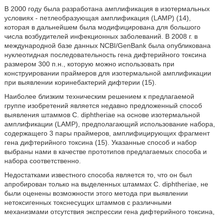
В 2000 году была разработана амплификация в изотермальных
условиях - петлеобразующая амплификация (LAMP) (14),
которая в дальнейшем была модифицирована для большого
числа возбудителей инфекционных заболеваний. В 2008 г. в
международной базе данных NCBI/GenBank была опубликована
нуклеотидная последовательность гена дифтерийного токсина
размером 300 п.н., которую можно использовать при
конструировании праймеров для изотермальной амплификации
при выявлении коринебактерий дифтерии (15).
Наиболее близким техническим решением к предлагаемой
группе изобретений является недавно предложенный способ
выявления штаммов C. diphtheriae на основе изотермальной
амплификации (LAMP), предполагающий использование набора,
содержащего 3 пары праймеров, амплифицирующих фрагмент
гена дифтерийного токсина (15). Указанные способ и набор
выбраны нами в качестве прототипов предлагаемых способа и
набора соответственно.
Недостатками известного способа является то, что он был
апробирован только на выделенных штаммах C. diphtheriae, не
были оценены возможности этого метода при выявлении
нетоксигенных токснесущих штаммов с различными
механизмами отсутствия экспрессии гена дифтерийного токсина,