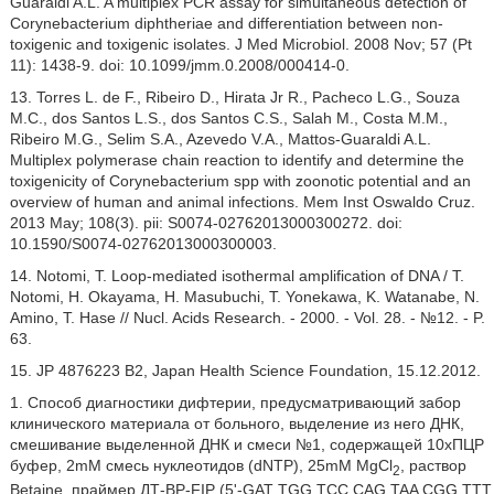
Guaraldi A.L. A multiplex PCR assay for simultaneous detection of
Corynebacterium diphtheriae and differentiation between non-
toxigenic and toxigenic isolates. J Med Microbiol. 2008 Nov; 57 (Pt
11): 1438-9. doi: 10.1099/jmm.0.2008/000414-0.
13. Torres L. de F., Ribeiro D., Hirata Jr R., Pacheco L.G., Souza
M.C., dos Santos L.S., dos Santos C.S., Salah M., Costa M.M.,
Ribeiro M.G., Selim S.A., Azevedo V.A., Mattos-Guaraldi A.L.
Multiplex polymerase chain reaction to identify and determine the
toxigenicity of Corynebacterium spp with zoonotic potential and an
overview of human and animal infections. Mem Inst Oswaldo Cruz.
2013 May; 108(3). pii: S0074-02762013000300272. doi:
10.1590/S0074-02762013000300003.
14. Notomi, T. Loop-mediated isothermal amplification of DNA / T.
Notomi, H. Okayama, H. Masubuchi, T. Yonekawa, K. Watanabe, N.
Amino, T. Hase // Nucl. Acids Research. - 2000. - Vol. 28. - №12. - P.
63.
15. JP 4876223 B2, Japan Health Science Foundation, 15.12.2012.
1. Способ диагностики дифтерии, предусматривающий забор
клинического материала от больного, выделение из него ДНК,
смешивание выделенной ДНК и смеси №1, содержащей 10хПЦР
буфер, 2mM смесь нуклеотидов (dNTP), 25mM MgCl
, раствор
2
Betaine, праймер ДТ-BP-FIP (5'-GAT TGG TCC CAG TAA CGG TTT