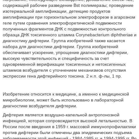
содержащей рабочее разведение Bst полимеразы; проведение
изотермальной амплификации, детекцию продуктов
амплификации при горизонтальном электрофорезе в агарозном
геле путем сравнения электрофоретической подвижности
полученных фрагментов ДНК с подвижностью контрольного
образца ДНК токсигенного штамма Corynebacterium diphtheriae и
диагностику дифтерии. Группа изобретений также касается
набора для диагностики дифтерии. Группа изобретений
обеспечивает ускорение, упрощение диагностики дифтерии,
высокую чувствительность и специфичность за счет
одновременной верификации токсигенных и нетоксигенных
штаммов возбудителя с уточнением механизмов отсутствия
экспрессии гена дифтерийного токсина. 2 н.п. ф-лы, 1 пр.
Изобретение относится к медицине, а именно к медицинской
микробиологии, может быть использовано в лабораторной
диагностике возбудителя дифтерии.
Дифтерия является воздушно-капельной антропонозной
инфекцией, которая сопровождается высокой летальностью. В
России после введения в 1959 г. массовой иммунопрофилактики
против дифтерии были отмечены два эпидемических подъема
заболеваемости этой инфекций - 1984-1985 гг. и 1994-1995 гг. Во