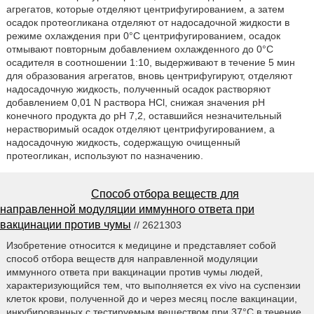
агрегатов, которые отделяют центрифугированием, а затем
осадок протеогликана отделяют от надосадочной жидкости в
режиме охлаждения при 0°C центрифугированием, осадок
отмывают повторным добавлением охлажденного до 0°C
осадителя в соотношении 1:10, выдерживают в течение 5 мин
для образования агрегатов, вновь центрифугируют, отделяют
надосадочную жидкость, полученный осадок растворяют
добавлением 0,01 N раствора HCl, снижая значения pH
конечного продукта до pH 7,2, оставшийся незначительный
нерастворимый осадок отделяют центрифугированием, а
надосадочную жидкость, содержащую очищенный
протеогликан, используют по назначению.
Способ отбора веществ для
направленной модуляции иммунного ответа при
вакцинации против чумы
// 2621303
Изобретение относится к медицине и представляет собой
способ отбора веществ для направленной модуляции
иммунного ответа при вакцинации против чумы людей,
характеризующийся тем, что выполняется ex vivo на суспензии
клеток крови, полученной до и через месяц после вакцинации,
инкубированных с тестируемым веществом при 37°С в течение