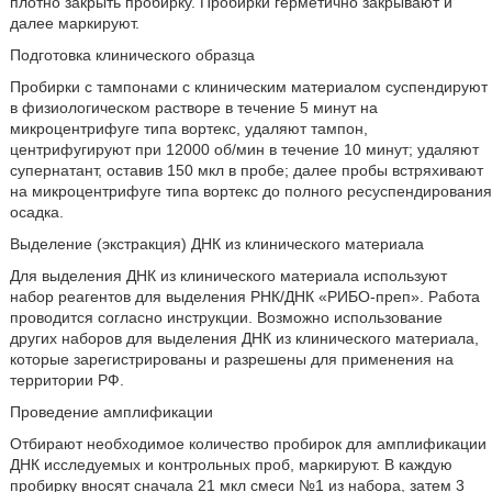
плотно закрыть пробирку. Пробирки герметично закрывают и
далее маркируют.
Подготовка клинического образца
Пробирки с тампонами с клиническим материалом суспендируют
в физиологическом растворе в течение 5 минут на
микроцентрифуге типа вортекс, удаляют тампон,
центрифугируют при 12000 об/мин в течение 10 минут; удаляют
супернатант, оставив 150 мкл в пробе; далее пробы встряхивают
на микроцентрифуге типа вортекс до полного ресуспендирования
осадка.
Выделение (экстракция) ДНК из клинического материала
Для выделения ДНК из клинического материала используют
набор реагентов для выделения РНК/ДНК «РИБО-преп». Работа
проводится согласно инструкции. Возможно использование
других наборов для выделения ДНК из клинического материала,
которые зарегистрированы и разрешены для применения на
территории РФ.
Проведение амплификации
Отбирают необходимое количество пробирок для амплификации
ДНК исследуемых и контрольных проб, маркируют. В каждую
пробирку вносят сначала 21 мкл смеси №1 из набора, затем 3