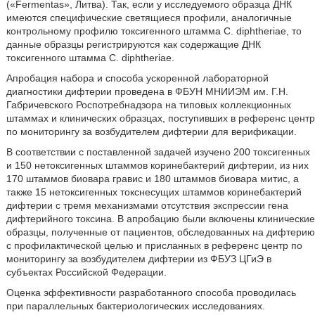
(«Fermentas», Литва). Так, если у исследуемого образца ДНК
имеются специфические светящиеся профили, аналогичные
контрольному профилю токсигенного штамма C. diphtheriae, то
данные образцы регистрируются как содержащие ДНК
токсигенного штамма C. diphtheriae.
Апробация набора и способа ускоренной лабораторной
диагностики дифтерии проведена в ФБУН МНИИЭМ им. Г.Н.
Габричевского Роспотребнадзора на типовых коллекционных
штаммах и клинических образцах, поступивших в референс центр
по мониторингу за возбудителем дифтерии для верификации.
В соответствии с поставленной задачей изучено 200 токсигенных
и 150 нетоксигенных штаммов коринебактерий дифтерии, из них
170 штаммов биовара гравис и 180 штаммов биовара митис, а
также 15 нетоксигенных токснесущих штаммов коринебактерий
дифтерии с тремя механизмами отсутствия экспрессии гена
дифтерийного токсина. В апробацию были включены клинические
образцы, полученные от пациентов, обследованных на дифтерию
с профилактической целью и присланных в референс центр по
мониторингу за возбудителем дифтерии из ФБУЗ ЦГиЭ в
субъектах Российской Федерации.
Оценка эффективности разработанного способа проводилась
при параллельных бактериологических исследованиях.