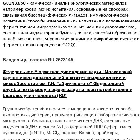
G01N33/50
- химический анализ биологических материалов,
например крови, мочи; испытания, основанные на способах
связывания биоспецифических лигандов; иммунологические
испытания (способы измерения или испытания с использованием
ферментов или микроорганизмов иные, чем иммунологические,
составы или индикаторная бумага для них, способы образования
подобных составов, управление режимами микробиологических и
ферментативных процессов C12Q)
Владельцы патента RU 2623149:
Федеральное Бюджетное учреждение науки "Московский
научно-исследовательский институт эпидемиологии и
микробиологии им. Г.Н. Габричевского" Федеральной
службы по надзору в сфере защиты прав потребителей и
благополучия человека (RU)
Группа изобретений относится к медицине и касается способа
диагностики дифтерии, предусматривающего забор клинического
материала от больного, выделение из него ДНК, смешивание
выделенной ДНК и смеси №1, содержащей ПЦР буфер, смесь
нуклеотидов (dNTP), MgCl
, раствор Betaine, праймеры,
2
нагревание, последующее охлаждение, добавление смеси №2,