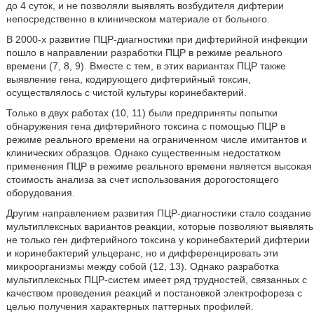
до 4 суток, и не позволяли выявлять возбудителя дифтерии
непосредственно в клиническом материале от больного.
В 2000-х развитие ПЦР-диагностики при дифтерийной инфекции
пошло в направлении разработки ПЦР в режиме реального
времени (7, 8, 9). Вместе с тем, в этих вариантах ПЦР также
выявление гена, кодирующего дифтерийный токсин,
осуществлялось с чистой культуры коринебактерий.
Только в двух работах (10, 11) были предприняты попытки
обнаружения гена дифтерийного токсина с помощью ПЦР в
режиме реального времени на ограниченном числе имитантов и
клинических образцов. Однако существенным недостатком
применения ПЦР в режиме реального времени является высокая
стоимость анализа за счет использования дорогостоящего
оборудования.
Другим направлением развития ПЦР-диагностики стало создание
мультиплексных вариантов реакции, которые позволяют выявлять
не только ген дифтерийного токсина у коринебактерий дифтерии
и коринебактерий ульцеранс, но и дифференцировать эти
микроорганизмы между собой (12, 13). Однако разработка
мультиплексных ПЦР-систем имеет ряд трудностей, связанных с
качеством проведения реакций и постановкой электрофореза с
целью получения характерных паттерных профилей.