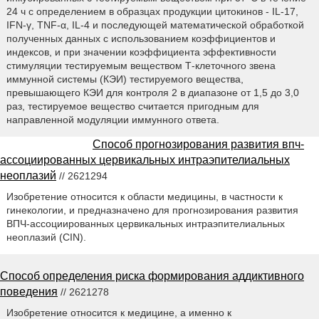
24 ч с определением в образцах продукции цитокинов - IL-17,
IFN-γ, TNF-α, IL-4 и последующей математической обработкой
полученных данных с использованием коэффициентов и
индексов, и при значении коэффициента эффективности
стимуляции тестируемым веществом Т-клеточного звена
иммунной системы (КЭИ) тестируемого вещества,
превышающего КЭИ для контроля 2 в диапазоне от 1,5 до 3,0
раз, тестируемое вещество считается пригодным для
направленной модуляции иммунного ответа.
Способ прогнозирования развития впч-
ассоциированных цервикальных интраэпителиальных
неоплазий
// 2621294
Изобретение относится к области медицины, в частности к
гинекологии, и предназначено для прогнозирования развития
ВПЧ-ассоциированных цервикальных интраэпителиальных
неоплазий (CIN).
Способ определения риска формирования аддиктивного
поведения
// 2621278
Изобретение относится к медицине, а именно к