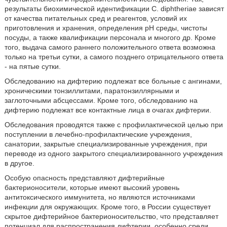
результаты биохимической идентификации С. diphtheriae зависят
от качества питательных сред и реагентов, условий их
приготовления и хранения, определения рН среды, чистоты
посуды, а также квалификации персонала и многого др. Кроме
того, выдача самого раннего положительного ответа возможна
только на третьи сутки, а самого позднего отрицательного ответа
- на пятые сутки.
Обследованию на дифтерию подлежат все больные с ангинами,
хроническими тонзиллитами, паратонзиллярными и
заглоточными абсцессами. Кроме того, обследованию на
дифтерию подлежат все контактные лица в очагах дифтерии.
Обследования проводятся также с профилактической целью при
поступлении в лечебно-профилактические учреждения,
санатории, закрытые специализированные учреждения, при
переводе из одного закрытого специализированного учреждения
в другое.
Особую опасность представляют дифтерийные
бактерионосители, которые имеют высокий уровень
антитоксического иммунитета, но являются источниками
инфекции для окружающих. Кроме того, в России существует
скрытое дифтерийное бактерионосительство, что представляет
потенциал для распространения дифтерии, особенно среди