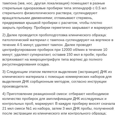
тампона (зев, нос, другая локализация) помещают в разные
стерильные одноразовые пробирки типа эппендорф с 0,5 мл
стерильного физиологического раствора; суспендируют
вращательными движениями; отламывают стержень,
придерживая крышкой пробирки с расчетом, чтобы плотно
закрыть пробирку. Пробирки герметично закрывают и маркируют.
2) Далее проводится пробоподготовка клинического образца:
патологический материал с тампона суспендируют на вортексе в
течение 4-5 минут, удаляют тампон. Далее проводят
центрифугирование пробирок при 12000 об/мин в течение 10
минут; удаляют супернатант, оставив 150 мкл в пробе; пробы
встряхивают на микроцентрифуге типа вортекс до полного
ресуспендирования осадка.
3) Следующим этапом является выделение (экстракция) ДНК из
клинического материала с помощью коммерческих наборов для
выделения ДНК сорбционным методом, согласно инструкции
производителя.
4) Приготовление реакционной смеси: отбирают необходимое
количество пробирок для амплификации ДНК исследуемых и
контрольных проб, маркируют. В каждую пробирку вносят сначала
21 мкл смеси №1 из набора, затем 3 мкл ДНК пробы, полученной
после экстракции из клинического или контрольного образца;