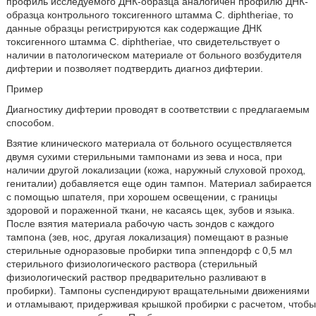
профиль исследуемого ДНК-образца аналогичен профилю ДНК-
образца контрольного токсигенного штамма C. diphtheriae, то
данные образцы регистрируются как содержащие ДНК
токсигенного штамма C. diphtheriae, что свидетельствует о
наличии в патологическом материале от больного возбудителя
дифтерии и позволяет подтвердить диагноз дифтерии.
Пример
Диагностику дифтерии проводят в соответствии с предлагаемым
способом.
Взятие клинического материала от больного осуществляется
двумя сухими стерильными тампонами из зева и носа, при
наличии другой локализации (кожа, наружный слуховой проход,
гениталии) добавляется еще один тампон. Материал забирается
с помощью шпателя, при хорошем освещении, с границы
здоровой и пораженной ткани, не касаясь щек, зубов и языка.
После взятия материала рабочую часть зондов с каждого
тампона (зев, нос, другая локализация) помещают в разные
стерильные одноразовые пробирки типа эппендорф с 0,5 мл
стерильного физиологического раствора (стерильный
физиологический раствор предварительно разливают в
пробирки). Тампоны суспендируют вращательными движениями
и отламывают, придерживая крышкой пробирки с расчетом, чтобы