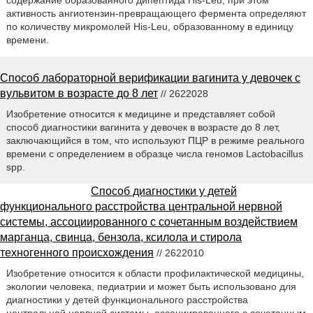
содержание образованного дипептида His-Leu, при этом
активность ангиотензин-превращающего фермента определяют
по количеству микромолей His-Leu, образованному в единицу
времени.
Способ лабораторной верификации вагинита у девочек с
вульвитом в возрасте до 8 лет
// 2622028
Изобретение относится к медицине и представляет собой
способ диагностики вагинита у девочек в возрасте до 8 лет,
заключающийся в том, что используют ПЦР в режиме реального
времени с определением в образце числа геномов Lactobacillus
spp.
Способ диагностики у детей
функционального расстройства центральной нервной
системы, ассоциированного с сочетанным воздействием
марганца, свинца, бензола, ксилола и стирола
техногенного происхождения
// 2622010
Изобретение относится к области профилактической медицины,
экологии человека, педиатрии и может быть использовано для
диагностики у детей функционального расстройства