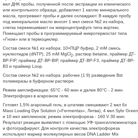
мкл ДНК пробы, полученной после экстракции из клинического
или контрольного образца; добавляют 1 каплю минерального
масла, прогревают пробы и далее охлаждают. В каждую пробу
под минеральное масло вносят 1 мкл смеси №2 из набора,
слегка перемешивают на микроцентрифуге типа вортекс.
Помещают пробы в программируемый микротермостат типа
«Гном» или в термоциклер.
Состав смеси №1 из набора: 10×ПЦР буфер, 2 mM смесь
нуклеотидов (dNTP), 25 mM MgCl
, раствор betaine, праймер ДТ-
2
BP-FIP, праймер ДТ-ВР-BIP, праймер ДТ-ВР-F3, праймер ДТ-ВР-
В3 и праймер Loop.
Состав смеси №2 из набора: рабочее (1:9) разведение Bst
полимеразы в буферном растворе.
Режим амплификации: 65°С - 60 мин и далее 80°С - 2 мин.
Электрофорез в агарозном геле.
Готовят 1,5% агарозный гель; в штативе смешивают 2 мкл 6х
Mass Loading Dye Solution («Fermentas», Литва), 4 мкл Sybr Green
и 10 мкл ампликонов; режим электрофореза - 160 V 30 мин.
Результат реакции выявляют с помощью УФ-трансиллюминатора
и фотографируют. Для контроля качества электрофореза
используют маркер молекулярных весов DNA Ladder Mix