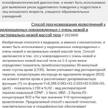
психофизиологической диагностике, и может быть использовано
для выявления риска аддиктивного поведения у подростков и
лиц юношеского возраста, учащихся образовательных
учреждений.
Способ прогнозирования кровотечений у
недоношенных новорожденных с очень низкой и
экстремально низкой массой тела
// 2623868
Изобретение относится к медицине, а именно к неонатологии, и
может быть использовано у недоношенных новорожденных с
очень низкой и экстремально низкой массой тела. Способ
заключается в том, что у новорожденного с очень низкой и
экстремально низкой массой тела на 1-2 сутки жизни
определяют показатель тромбоэластограммы 30-минутный
лизис сгустка крови (LY30). Затем учитывают вид респираторной
терапии, концентрацию кислорода во вдыхаемом воздухе (fiO2)
на момент взятия крови и рассчитывают дискриминантную
функцию (Y) по формуле:Y=8,288-0,081×X1-2,553×Х2-0,056×Х3,
гдеX1 - показатель LY30 в %;Х2 - вид респираторной
терапии:назальный СРАР - 1 балл, ИВЛ - 2 балла;Х3 -
концентрация fiO2 в %и при значении Y<0 прогнозируют
кровотечение. Предлагаемый способ с высокой точностью,
чувствительностью и специфичностью обеспечивает