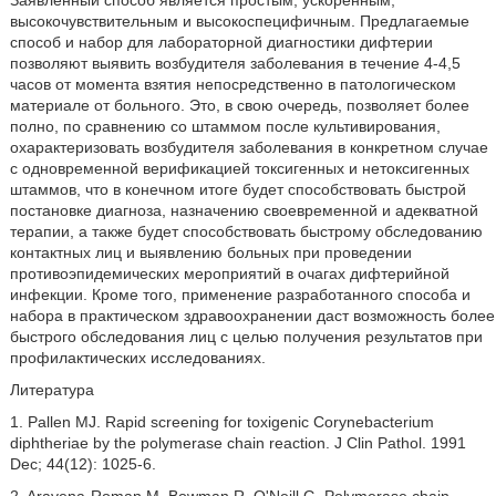
Заявленный способ является простым, ускоренным,
высокочувствительным и высокоспецифичным. Предлагаемые
способ и набор для лабораторной диагностики дифтерии
позволяют выявить возбудителя заболевания в течение 4-4,5
часов от момента взятия непосредственно в патологическом
материале от больного. Это, в свою очередь, позволяет более
полно, по сравнению со штаммом после культивирования,
охарактеризовать возбудителя заболевания в конкретном случае
с одновременной верификацией токсигенных и нетоксигенных
штаммов, что в конечном итоге будет способствовать быстрой
постановке диагноза, назначению своевременной и адекватной
терапии, а также будет способствовать быстрому обследованию
контактных лиц и выявлению больных при проведении
противоэпидемических мероприятий в очагах дифтерийной
инфекции. Кроме того, применение разработанного способа и
набора в практическом здравоохранении даст возможность более
быстрого обследования лиц с целью получения результатов при
профилактических исследованиях.
Литература
1. Pallen MJ. Rapid screening for toxigenic Corynebacterium
diphtheriae by the polymerase chain reaction. J Clin Pathol. 1991
Dec; 44(12): 1025-6.