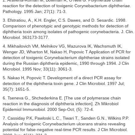
2. Aravena-Roman M, Bowman R, O'Neill G. Polymerase chain
reaction for the detection of toxigenic Corynebacterium diphtheriae.
Pathology. 1995 Jan; 27(1): 71-3.
3. Efstratiou, А., K.H. Engler, C.S. Dawes, and D. Sesardic. 1998.
Comparison of phenotypic and genotypic methods for detection of
diphtheria toxin among isolates of pathogenic corynebacteria. J. Clin.
Microbiol. 363173-3177.
4. Mikhailovich VM, Melnikov VG, Mazurova IK, Wachsmuth IK,
Wenger JD, Wharton M, Nakao H, Popovic T Application of PCR for
detection of toxigenic Corynebacterium diphtheriae strains isolated
during the Russian diphtheria epidemic, 1990 through 1994. J Clin
Microbiol. 1995 Nov; 33(11): 3061-3.
5. Nakao H, Popovic T. Development of a direct PCR assay for
detection of the diphtheria toxin gene. J Clin Microbiol. 1997 Jul;
35(7): 1651-5.
6. Tseneva G., Shchederkina E. [The use of polymerase chain
reaction in the diagnosis of diphtheria infection]. Zh Mikrobiol
Epidemiol Immunobiol. 2000 Sep-Oct; (5): 72-4.
7. Cassiday P.K, Pawloski L.C., Tiwari Т., Sanden G.N., Wilkins P.P.
Analysis of toxigenic Corynebacterium ulcerans strains revealing
potential for false-negative real-time PCR results. J Clin Microbiol.