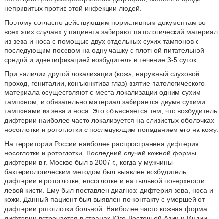
непривитых против этой инфекции людей.
Поэтому согласно действующим нормативным документам во
всех этих случаях у пациента забирают патологический материал
из зева и носа с помощью двух отдельных сухих тампонов с
последующим посевом на одну чашку с плотной питательной
средой и идентификацией возбудителя в течение 3-5 суток.
При наличии другой локализации (кожа, наружный слуховой
проход, гениталии, конъюнктива глаз) взятие патологического
материала осуществляют с места локализации одним сухим
тампоном, и обязательно материал забирается двумя сухими
тампонами из зева и носа. Это объясняется тем, что возбудитель
дифтерии наиболее часто локализуется на слизистых оболочках
носоглотки и ротоглотки с последующим попаданием его на кожу.
На территории России наиболее распространена дифтерия
носоглотки и ротоглотки. Последний случай кожной формы
дифтерии в г. Москве был в 2007 г., когда у мужчины
бактериологическим методом был выявлен возбудитель
дифтерии в ротоглотке, носоглотке и на тыльной поверхности
левой кисти. Ему был поставлен диагноз: дифтерия зева, носа и
кожи. Данный пациент был выявлен по контакту с умершей от
дифтерии ротоглотки больной. Наиболее часто кожная форма
дифтерии встречается в странах Юго-Восточной Азии и Индии,