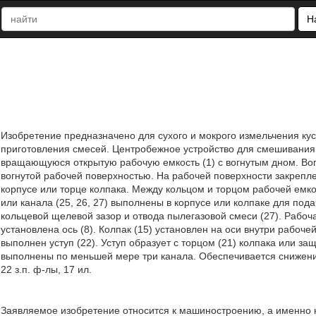
Н
Изобретение предназначено для сухого и мокрого измельчения кус
приготовления смесей. Центробежное устройство для смешивания и 
вращающуюся открытую рабочую емкость (1) с вогнутым дном. Вог
вогнутой рабочей поверхностью. На рабочей поверхности закрепле
корпусе или торце колпака. Между кольцом и торцом рабочей емко
или канала (25, 26, 27) выполнены в корпусе или колпаке для пода
кольцевой щелевой зазор и отвода пылегазовой смеси (27). Рабоч
установлена ось (8). Колпак (15) установлен на оси внутри рабоч
выполнен уступ (22). Уступ образует с торцом (21) колпака или за
выполнены по меньшей мере три канала. Обеспечивается снижени
22 з.п. ф-лы, 17 ил.
Заявляемое изобретение относится к машиностроению, а именно 