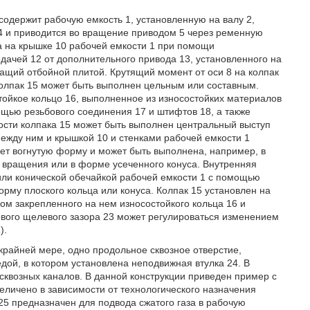
содержит рабочую емкость 1, установленную на валу 2,
4 и приводится во вращение приводом 5 через ременную
на на крышке 10 рабочей емкости 1 при помощи
ачей 12 от дополнительного привода 13, установленного на
жащий отбойной плитой. Крутящий момент от оси 8 на колпак
Колпак 15 может быть выполнен цельным или составным.
тойкое кольцо 16, выполненное из износостойких материалов
ощью резьбового соединения 17 и штифтов 18, а также
ности колпака 15 может быть выполнен центральный выступ
между ним и крышкой 10 и стенками рабочей емкости 1
еет вогнутую форму и может быть выполнена, например, в
 вращения или в форме усеченного конуса. Внутренняя
или конической обечайкой рабочей емкости 1 с помощью
рму плоского кольца или конуса. Колпак 15 установлен на
цом закрепленного на нем износостойкого кольца 16 и
евого щелевого зазора 23 может регулироваться изменением
).
крайней мере, одно продольное сквозное отверстие,
ой, в котором установлена неподвижная втулка 24. В
сквозных каналов. В данной конструкции приведен пример с
еличено в зависимости от технологического назначения
25 предназначен для подвода сжатого газа в рабочую