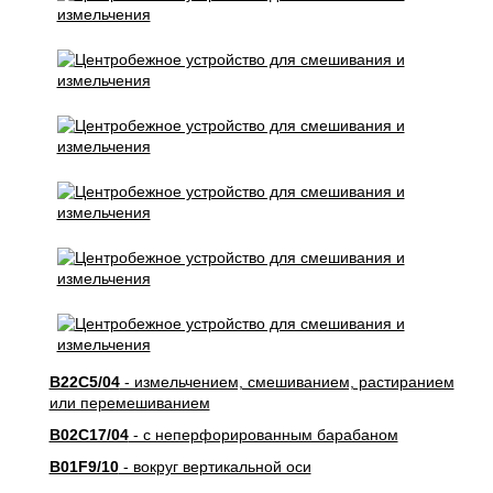
B22C5/04
- измельчением, смешиванием, растиранием
или перемешиванием
B02C17/04
- с неперфорированным барабаном
B01F9/10
- вокруг вертикальной оси