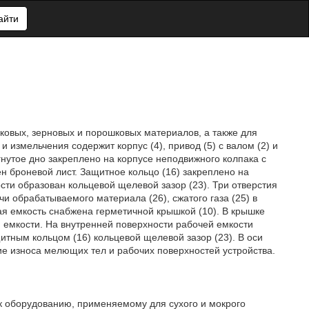
айти
ковых, зерновых и порошковых материалов, а также для
измельчения содержит корпус (4), привод (5) с валом (2) и
нутое дно закреплено на корпусе неподвижного колпака с
н броневой лист. Защитное кольцо (16) закреплено на
сти образован кольцевой щелевой зазор (23). Три отверстия
чи обрабатываемого материала (26), сжатого газа (25) в
ая емкость снабжена герметичной крышкой (10). В крышке
ей емкости. На внутренней поверхности рабочей емкости
щитным кольцом (16) кольцевой щелевой зазор (23). В оси
е износа мелющих тел и рабочих поверхностей устройства.
к оборудованию, применяемому для сухого и мокрого