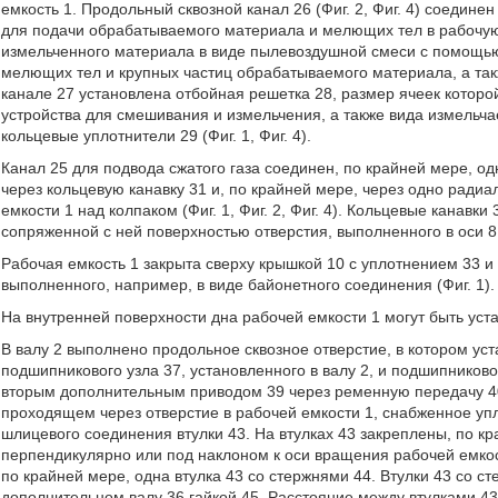
емкость 1. Продольный сквозной канал 26 (Фиг. 2, Фиг. 4) соединен
для подачи обрабатываемого материала и мелющих тел в рабочую 
измельченного материала в виде пылевоздушной смеси с помощью
мелющих тел и крупных частиц обрабатываемого материала, а та
канале 27 установлена отбойная решетка 28, размер ячеек которо
устройства для смешивания и измельчения, а также вида измельч
кольцевые уплотнители 29 (Фиг. 1, Фиг. 4).
Канал 25 для подвода сжатого газа соединен, по крайней мере, о
через кольцевую канавку 31 и, по крайней мере, через одно ради
емкости 1 над колпаком (Фиг. 1, Фиг. 2, Фиг. 4). Кольцевые канавк
сопряженной с ней поверхностью отверстия, выполненного в оси 8
Рабочая емкость 1 закрыта сверху крышкой 10 с уплотнением 33 
выполненного, например, в виде байонетного соединения (Фиг. 1).
На внутренней поверхности дна рабочей емкости 1 могут быть уст
В валу 2 выполнено продольное сквозное отверстие, в котором у
подшипникового узла 37, установленного в валу 2, и подшипниково
вторым дополнительным приводом 39 через ременную передачу 40 и
проходящем через отверстие в рабочей емкости 1, снабженное уп
шлицевого соединения втулки 43. На втулках 43 закреплены, по к
перпендикулярно или под наклоном к оси вращения рабочей емкос
по крайней мере, одна втулка 43 со стержнями 44. Втулки 43 со 
дополнительном валу 36 гайкой 45. Расстояние между втулками 43