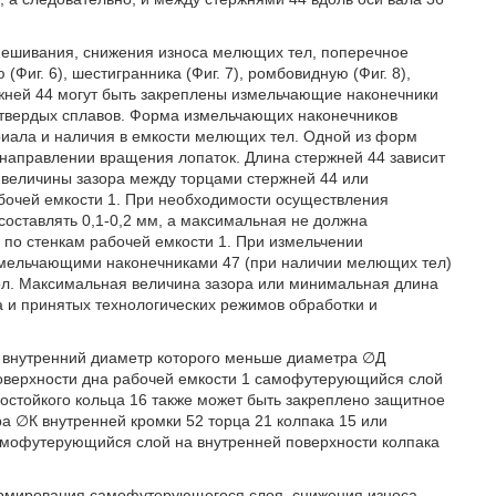
мешивания, снижения износа мелющих тел, поперечное
(Фиг. 6), шестигранника (Фиг. 7), ромбовидную (Фиг. 8),
ержней 44 могут быть закреплены измельчающие наконечники
ли твердых сплавов. Форма измельчающих наконечников
риала и наличия в емкости мелющих тел. Одной из форм
направлении вращения лопаток. Длина стержней 44 зависит
 величины зазора между торцами стержней 44 или
бочей емкости 1. При необходимости осуществления
оставлять 0,1-0,2 мм, а максимальная не должна
по стенкам рабочей емкости 1. При измельчении
змельчающими наконечниками 47 (при наличии мелющих тел)
л. Максимальная величина зазора или минимальная длина
а и принятых технологических режимов обработки и
), внутренний диаметр которого меньше диаметра ∅Д
поверхности дна рабочей емкости 1 самофутерующийся слой
остойкого кольца 16 также может быть закреплено защитное
ра ∅К внутренней кромки 52 торца 21 колпака 15 или
 самофутерующийся слой на внутренней поверхности колпака
ормирования самофутерующегося слоя, снижения износа