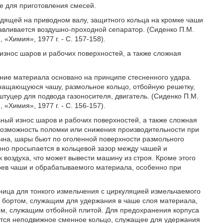
е для приготовления смесей.
идящей на приводном валу, защитного кольца на кромке чаши
навливается воздушно-проходной сепаратор. (Сиденко П.М.
«Химия», 1977 г. - С. 157-158).
знос шаров и рабочих поверхностей, а также сложная
ние материала основано на принципе стесненного удара.
вращающуюся чашу, размольное кольцо, отбойную решетку,
штуцер для подвода газоносителя, двигатель. (Сиденко П.М.
«Химия», 1977 г. - С. 156-157).
ный износ шаров и рабочих поверхностей, а также сложная
возможность поломки или снижения производительности при
чна, шары бьют по оголенной поверхности размольного
 оно просыпается в кольцевой зазор между чашей и
 воздуха, что может вывести машину из строя. Кроме этого
рев чаши и обрабатываемого материала, особенно при
ница для тонкого измельчения с циркуляцией измельчаемого
 бортом, служащим для удержания в чаше слоя материала,
ом, служащим отбойной плитой. Для предохранения корпуса
ится неподвижное сменное кольцо, служащее для удержания