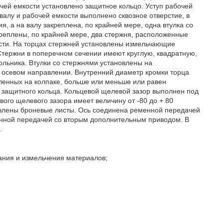
очей емкости установлено защитное кольцо. Уступ рабочей
валу и рабочей емкости выполнено сквозное отверстие, в
, а на валу закреплена, по крайней мере, одна втулка со
креплены, по крайней мере, два стержня, расположенные
сти. На торцах стержней установлены измельчающие
тержни в поперечном сечении имеют круглую, квадратную,
льника. Втулки со стержнями установлены на
 осевом направлении. Внутренний диаметр кромки торца
вленных на колпаке, больше или меньше или равен
о защитного кольца. Кольцевой щелевой зазор выполнен под
вого щелевого зазора имеет величину от -80 до + 80
овлены броневые листы. Ось соединена ременной передачей
нной передачей со вторым дополнительным приводом. В
.
ания и измельчения материалов;