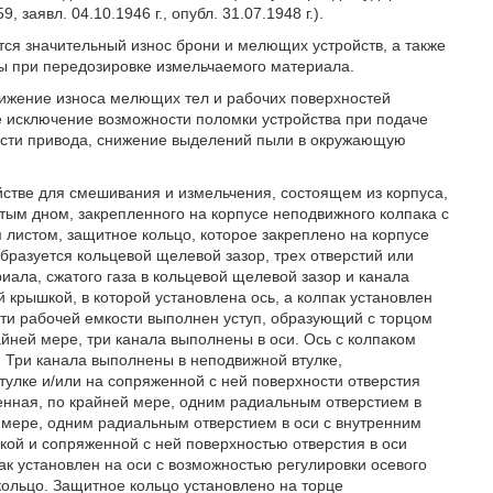
заявл. 04.10.1946 г., опубл. 31.07.1948 г.).
ся значительный износ брони и мелющих устройств, а также
ы при передозировке измельчаемого материала.
нижение износа мелющих тел и рабочих поверхностей
е исключение возможности поломки устройства при подаче
ости привода, снижение выделений пыли в окружающую
ойстве для смешивания и измельчения, состоящем из корпуса,
тым дном, закрепленного на корпусе неподвижного колпака с
 листом, защитное кольцо, которое закреплено на корпусе
образуется кольцевой щелевой зазор, трех отверстий или
иала, сжатого газа в кольцевой щелевой зазор и канала
 крышкой, в которой установлена ось, а колпак установлен
сти рабочей емкости выполнен уступ, образующий с торцом
йней мере, три канала выполнены в оси. Ось с колпаком
 Три канала выполнены в неподвижной втулке,
тулке и/или на сопряженной с ней поверхности отверстия
ненная, по крайней мере, одним радиальным отверстием в
й мере, одним радиальным отверстием в оси с внутренним
ой и сопряженной с ней поверхностью отверстия в оси
ак установлен на оси с возможностью регулировки осевого
ольцо. Защитное кольцо установлено на торце