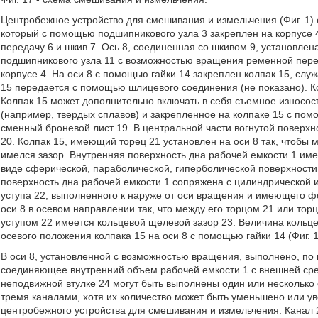
Центробежное устройство для смешивания и измельчения (Фиг. 1) 
который с помощью подшипникового узла 3 закреплен на корпусе 
передачу 6 и шкив 7. Ось 8, соединенная со шкивом 9, установле
подшипникового узла 11 с возможностью вращения ременной перед
корпусе 4. На оси 8 с помощью гайки 14 закреплен колпак 15, слу
15 передается с помощью шлицевого соединения (не показано). 
Колпак 15 может дополнительно включать в себя съемное износос
(например, твердых сплавов) и закрепленное на колпаке 15 с пом
сменный броневой лист 19. В центральной части вогнутой поверх
20. Колпак 15, имеющий торец 21 установлен на оси 8 так, чтобы 
имелся зазор. Внутренняя поверхность дна рабочей емкости 1 им
виде сферической, параболической, гиперболической поверхности
поверхность дна рабочей емкости 1 сопряжена с цилиндрической 
уступа 22, выполненного к наруже от оси вращения и имеющего фо
оси 8 в осевом направлении так, что между его торцом 21 или тор
уступом 22 имеется кольцевой щелевой зазор 23. Величина кольц
осевого положения колпака 15 на оси 8 с помощью гайки 14 (Фиг. 1
В оси 8, установленной с возможностью вращения, выполнено, по 
соединяющее внутренний объем рабочей емкости 1 с внешней сред
неподвижной втулке 24 могут быть выполнены один или несколько 
тремя каналами, хотя их количество может быть уменьшено или ув
центробежного устройства для смешивания и измельчения. Канал 