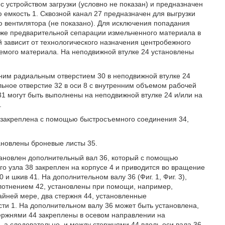
 с устройством загрузки (условно не показан) и предназначен
емкость 1. Сквозной канал 27 предназначен для выгрузки
 вентилятора (не показано). Для исключения попадания
кже предварительной сепарации измельченного материала в
й зависит от технологического назначения центробежного
аемого материала. На неподвижной втулке 24 установлены
дним радиальным отверстием 30 в неподвижной втулке 24
альное отверстие 32 в оси 8 с внутренним объемом рабочей
и 31 могут быть выполнены на неподвижной втулке 24 и/или на
.
и закреплена с помощью быстросъемного соединения 34,
ановлены броневые листы 35.
становлен дополнительный вал 36, который с помощью
го узла 38 закреплен на корпусе 4 и приводится во вращение
 шкив 41. На дополнительном валу 36 (Фиг. 1, Фиг. 3),
лотнением 42, установлены при помощи, например,
райней мере, два стержня 44, установленные
ти 1. На дополнительном валу 36 может быть установлена,
стержнями 44 закреплены в осевом направлении на
, а следовательно, и между стержнями 44 вдоль оси вала 36