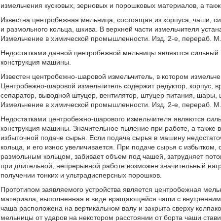
измельчения кусковых, зерновых и порошковых материалов, а такж
Известна центробежная мельница, состоящая из корпуса, чаши, с
и размольного кольца, шкива. В верхней части измельчителя уста
Измельчение в химической промышленности. Изд. 2-е, перераб. М., 
Недостатками данной центробежной мельницы являются сильный и
конструкция машины.
Известен центробежно-шаровой измельчитель, в котором измельче
Центробежно-шаровой измельчитель содержит редуктор, корпус, 
сепаратор, выводной штуцер, вентилятор, штуцер питания, шары, 
Измельчение в химической промышленности. Изд. 2-е, перераб. М., 
Недостатками центробежно-шарового измельчителя являются силь
конструкция машины. Значительное пыление при работе, а также 
избыточной подаче сырья. Если подача сырья в машину недостато
кольца, и его износ увеличивается. При подаче сырья с избытком,
размольным кольцом, забивает объем под чашей, затрудняет поток
при длительной, непрерывной работе возможен значительный наг
получении тонких и ультрадисперсных порошков.
Прототипом заявляемого устройства является центробежная мель
материала, выполненная в виде вращающейся чаши с внутренним
чаша расположена на вертикальном валу и закрыта сверху колпак
мельницы от ударов на некотором расстоянии от борта чаши став