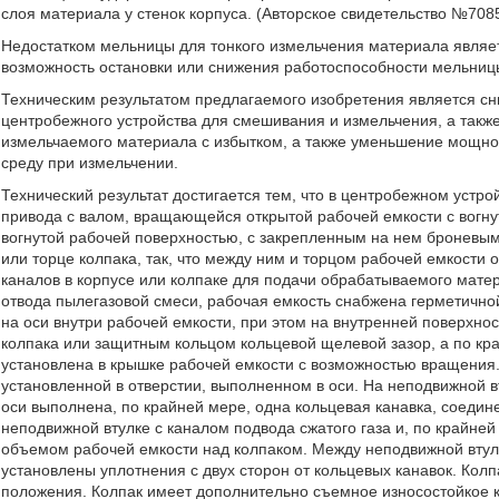
слоя материала у стенок корпуса. (Авторское свидетельство №70859, 
Недостатком мельницы для тонкого измельчения материала являет
возможность остановки или снижения работоспособности мельниц
Техническим результатом предлагаемого изобретения является с
центробежного устройства для смешивания и измельчения, а такж
измельчаемого материала с избытком, а также уменьшение мощн
среду при измельчении.
Технический результат достигается тем, что в центробежном устр
привода с валом, вращающейся открытой рабочей емкости с вогну
вогнутой рабочей поверхностью, с закрепленным на нем броневым
или торце колпака, так, что между ним и торцом рабочей емкости 
каналов в корпусе или колпаке для подачи обрабатываемого матер
отвода пылегазовой смеси, рабочая емкость снабжена герметичной
на оси внутри рабочей емкости, при этом на внутренней поверхно
колпака или защитным кольцом кольцевой щелевой зазор, а по кра
установлена в крышке рабочей емкости с возможностью вращения.
установленной в отверстии, выполненном в оси. На неподвижной в
оси выполнена, по крайней мере, одна кольцевая канавка, соеди
неподвижной втулке с каналом подвода сжатого газа и, по крайне
объемом рабочей емкости над колпаком. Между неподвижной втулк
установлены уплотнения с двух сторон от кольцевых канавок. Колп
положения. Колпак имеет дополнительно съемное износостойкое к