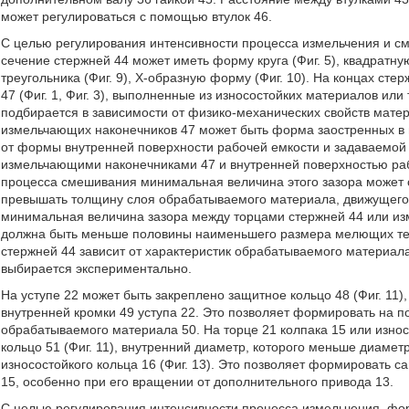
может регулироваться с помощью втулок 46.
С целью регулирования интенсивности процесса измельчения и с
сечение стержней 44 может иметь форму круга (Фиг. 5), квадратную 
треугольника (Фиг. 9), Х-образную форму (Фиг. 10). На концах ст
47 (Фиг. 1, Фиг. 3), выполненные из износостойких материалов и
подбирается в зависимости от физико-механических свойств мате
измельчающих наконечников 47 может быть форма заостренных в 
от формы внутренней поверхности рабочей емкости и задаваемой
измельчающими наконечниками 47 и внутренней поверхностью ра
процесса смешивания минимальная величина этого зазора может с
превышать толщину слоя обрабатываемого материала, движущего 
минимальная величина зазора между торцами стержней 44 или и
должна быть меньше половины наименьшего размера мелющих те
стержней 44 зависит от характеристик обрабатываемого материал
выбирается экспериментально.
На уступе 22 может быть закреплено защитное кольцо 48 (Фиг. 11
внутренней кромки 49 уступа 22. Это позволяет формировать на 
обрабатываемого материала 50. На торце 21 колпака 15 или износ
кольцо 51 (Фиг. 11), внутренний диаметр, которого меньше диамет
износостойкого кольца 16 (Фиг. 13). Это позволяет формировать
15, особенно при его вращении от дополнительного привода 13.
С целью регулирования интенсивности процесса измельчения, ф