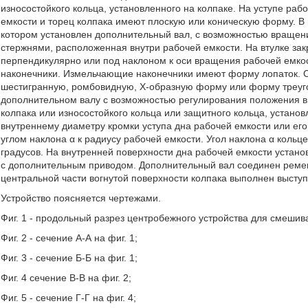
износостойкого кольца, установленного на колпаке. На уступе раб
емкости и торец колпака имеют плоскую или коническую форму. В 
котором установлен дополнительный вал, с возможностью вращения
стержнями, расположенная внутри рабочей емкости. На втулке за
перпендикулярно или под наклоном к оси вращения рабочей емко
наконечники. Измельчающие наконечники имеют форму лопаток. С
шестигранную, ромбовидную, X-образную форму или форму треуго
дополнительном валу с возможностью регулирования положения в
колпака или износостойкого кольца или защитного кольца, устано
внутреннему диаметру кромки уступа дна рабочей емкости или ег
углом наклона α к радиусу рабочей емкости. Угол наклона α кольце
градусов. На внутренней поверхности дна рабочей емкости устан
с дополнительным приводом. Дополнительный вал соединен реме
центральной части вогнутой поверхности колпака выполнен выступ
Устройство поясняется чертежами.
Фиг. 1 - продольный разрез центробежного устройства для смешив
Фиг. 2 - сечение А-А на фиг. 1;
Фиг. 3 - сечение Б-Б на фиг. 1;
Фиг. 4 сечение В-В на фиг. 2;
Фиг. 5 - сечение Г-Г на фиг. 4;