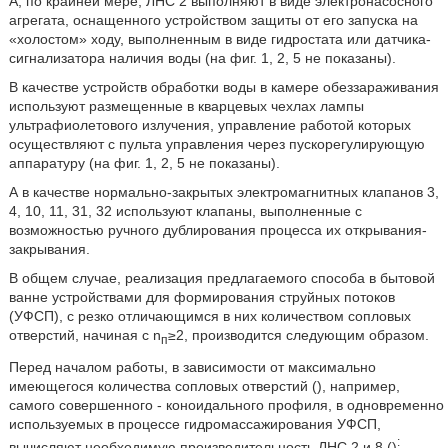
А, по крайней мере, ЛНС 2 выполняют в виде электронасосного
агрегата, оснащенного устройством защиты от его запуска на
«холостом» ходу, выполненным в виде гидростата или датчика-
сигнализатора наличия воды (на фиг. 1, 2, 5 не показаны).
В качестве устройств обработки воды в камере обеззараживания
используют размещенные в кварцевых чехлах лампы
ультрафиолетового излучения, управление работой которых
осуществляют с пульта управления через пускорегулирующую
аппаратуру (на фиг. 1, 2, 5 не показаны).
А в качестве нормально-закрытых электромагнитных клапанов 3,
4, 10, 11, 31, 32 используют клапаны, выполненные с
возможностью ручного дублирования процесса их открывания-
закрывания.
В общем случае, реализация предлагаемого способа в бытовой
ванне устройствами для формирования струйных потоков
(УФСП), с резко отличающимся в них количеством сопловых
отверстий, начиная с n
≥2, производится следующим образом.
п
Перед началом работы, в зависимости от максимально
имеющегося количества сопловых отверстий (
), например,
самого совершенного - коноидального профиля, в одновременно
используемых в процессе гидромассажирования УФСП,
:
вычисляют необходимую производительность ЛНС 2 и 8 (
)