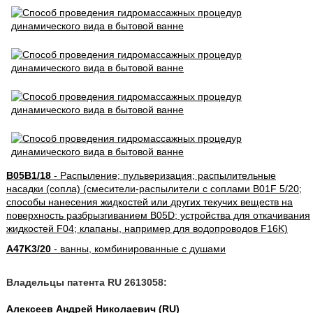
B05B1/18
- Распыление; пульверизация; распылительные
насадки (сопла) (смесители-распылители с соплами B01F 5/20;
способы нанесения жидкостей или других текучих веществ на
поверхность разбрызгиванием B05D; устройства для откачивания
жидкостей F04; клапаны, например для водопроводов F16K)
A47K3/20
- ванны, комбинированные с душами
Владельцы патента RU 2613058:
Алексеев Андрей Николаевич (RU)