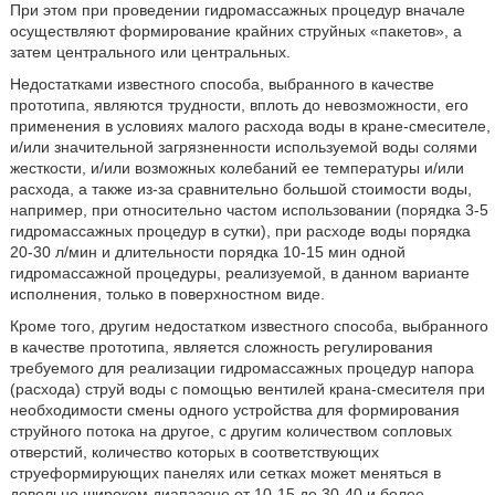
При этом при проведении гидромассажных процедур вначале
осуществляют формирование крайних струйных «пакетов», а
затем центрального или центральных.
Недостатками известного способа, выбранного в качестве
прототипа, являются трудности, вплоть до невозможности, его
применения в условиях малого расхода воды в кране-смесителе,
и/или значительной загрязненности используемой воды солями
жесткости, и/или возможных колебаний ее температуры и/или
расхода, а также из-за сравнительно большой стоимости воды,
например, при относительно частом использовании (порядка 3-5
гидромассажных процедур в сутки), при расходе воды порядка
20-30 л/мин и длительности порядка 10-15 мин одной
гидромассажной процедуры, реализуемой, в данном варианте
исполнения, только в поверхностном виде.
Кроме того, другим недостатком известного способа, выбранного
в качестве прототипа, является сложность регулирования
требуемого для реализации гидромассажных процедур напора
(расхода) струй воды с помощью вентилей крана-смесителя при
необходимости смены одного устройства для формирования
струйного потока на другое, с другим количеством сопловых
отверстий, количество которых в соответствующих
струеформирующих панелях или сетках может меняться в
довольно широком диапазоне от 10-15 до 30-40 и более.