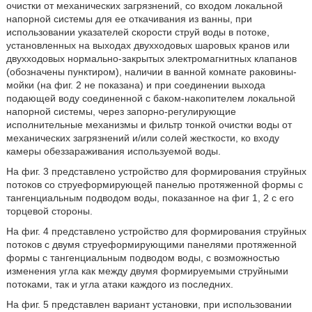
очистки от механических загрязнений, со входом локальной
напорной системы для ее откачивания из ванны, при
использовании указателей скорости струй воды в потоке,
установленных на выходах двухходовых шаровых кранов или
двухходовых нормально-закрытых электромагнитных клапанов
(обозначены пунктиром), наличии в ванной комнате раковины-
мойки (на фиг. 2 не показана) и при соединении выхода
подающей воду соединенной с баком-накопителем локальной
напорной системы, через запорно-регулирующие
исполнительные механизмы и фильтр тонкой очистки воды от
механических загрязнений и/или солей жесткости, ко входу
камеры обеззараживания используемой воды.
На фиг. 3 представлено устройство для формирования струйных
потоков со струеформирующей панелью протяженной формы с
тангенциальным подводом воды, показанное на фиг 1, 2 с его
торцевой стороны.
На фиг. 4 представлено устройство для формирования струйных
потоков с двумя струеформирующими панелями протяженной
формы с тангенциальным подводом воды, с возможностью
изменения угла как между двумя формируемыми струйными
потоками, так и угла атаки каждого из последних.
На фиг. 5 представлен вариант установки, при использовании