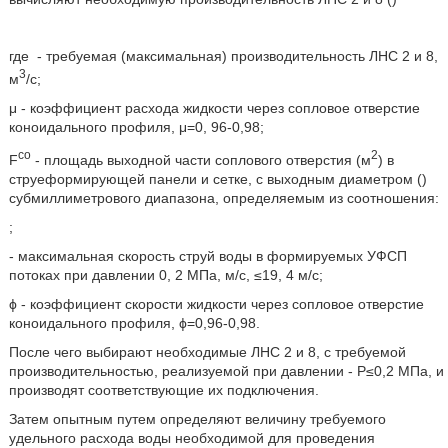
где
- требуемая (максимальная) производительность ЛНС 2 и 8,
3
м
/с;
μ - коэффициент расхода жидкости через сопловое отверстие
коноидального профиля, μ=0, 96-0,98;
co
2
F
- площадь выходной части соплового отверстия (м
) в
струеформирующей панели и сетке, с выходным диаметром (
)
субмиллиметрового диапазона, определяемым из соотношения:
;
- максимальная скорость струй воды в формируемых УФСП
потоках при давлении 0, 2 МПа, м/с,
≤19, 4 м/с;
ϕ - коэффициент скорости жидкости через сопловое отверстие
коноидального профиля, ϕ=0,96-0,98.
После чего выбирают необходимые ЛНС 2 и 8, с требуемой
производительностью, реализуемой при давлении - Р≤0,2 МПа, и
производят соответствующие их подключения.
Затем опытным путем определяют величину требуемого
удельного расхода воды необходимой для проведения