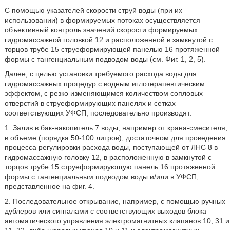
С помощью указателей скорости струй воды (при их
использовании) в формируемых потоках осуществляется
объективный контроль значений скорости формируемых
гидромассажной головкой 12 и расположенной в замкнутой с
торцов трубе 15 струеформирующей панелью 16 протяженной
формы с тангенциальным подводом воды (см. Фиг. 1, 2, 5).
Далее, с целью установки требуемого расхода воды для
гидромассажных процедур с водным иглотерапевтическим
эффектом, с резко изменяющимся количеством сопловых
отверстий в струеформирующих панелях и сетках
соответствующих УФСП, последовательно производят:
1. Залив в бак-накопитель 7 воды, например от крана-смесителя,
в объеме (порядка 50-100 литров), достаточном для проведения
процесса регулировки расхода воды, поступающей от ЛНС 8 в
гидромассажную головку 12, в расположенную в замкнутой с
торцов трубе 15 струеформирующую панель 16 протяженной
формы с тангенциальным подводом воды и/или в УФСП,
представленное на фиг. 4.
2. Последовательное открывание, например, с помощью ручных
дублеров или сигналами с соответствующих выходов блока
автоматического управления электромагнитных клапанов 10, 31 и