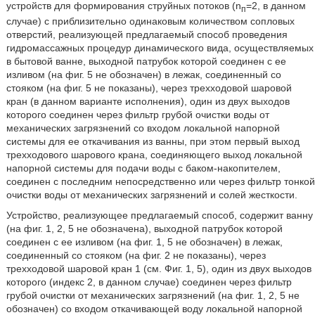
устройств для формирования струйных потоков (n
=2, в данном
п
случае) с приблизительно одинаковым количеством сопловых
отверстий, реализующей предлагаемый способ проведения
гидромассажных процедур динамического вида, осуществляемых
в бытовой ванне, выходной патрубок которой соединен с ее
изливом (на фиг. 5 не обозначен) в лежак, соединенный со
стояком (на фиг. 5 не показаны), через трехходовой шаровой
кран (в данном варианте исполнения), один из двух выходов
которого соединен через фильтр грубой очистки воды от
механических загрязнений со входом локальной напорной
системы для ее откачивания из ванны, при этом первый выход
трехходового шарового крана, соединяющего выход локальной
напорной системы для подачи воды с баком-накопителем,
соединен с последним непосредственно или через фильтр тонкой
очистки воды от механических загрязнений и солей жесткости.
Устройство, реализующее предлагаемый способ, содержит ванну
(на фиг. 1, 2, 5 не обозначена), выходной патрубок которой
соединен с ее изливом (на фиг. 1, 5 не обозначен) в лежак,
соединенный со стояком (на фиг. 2 не показаны), через
трехходовой шаровой кран 1 (см. Фиг. 1, 5), один из двух выходов
которого (индекс 2, в данном случае) соединен через фильтр
грубой очистки от механических загрязнений (на фиг. 1, 2, 5 не
обозначен) со входом откачивающей воду локальной напорной