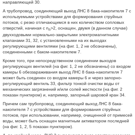
направляющей 30.
А трубопровод, соединяющий выход ЛНС 8 бака-накопителя 7 с
используемыми устройствами для формирования струйных
потоков, с резко отличающимся в них количеством сопловых
отверстий, начиная с n
>2, оснащен, двумя (в данном случае)
п
двухходовыми нормально-закрытыми электромагнитными
клапанами 31, 32, с установленными на их выходах
регулирующими вентилями (на фиг. 1, 2 не обозначены),
соединенными с баком-накопителем 7.
Кроме того, при непосредственном соединении выходов
регулирующих вентилей (на фиг. 1, 2 не обозначены) со входом
камеры 6 обеззараживания выход ЛНС 8 бака-накопителя 7
может быть соединен со входом камеры 6 и через запорно-
регулирующий вентиль 33, фильтр тонкой очистки воды от
механических загрязнений и/или солей жесткости (на фиг. 2
показан пунктиром) и, например, запорный шаровой кран 34.
Причем сам трубопровод, соединяющий выход ЛНС 8 бака-
накопителя 7 с устройствами для формирования струйных
потоков, при использовании, например, очищенной от примесей
воды, может быть оснащен магнитным активатором последней
(на фиг. 1, 2, 5 показан пунктиром).