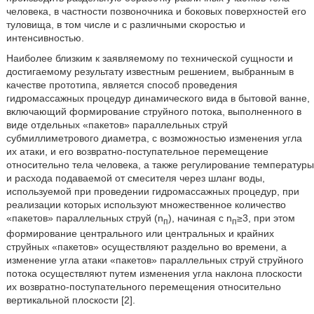
человека, в частности позвоночника и боковых поверхностей его
туловища, в том числе и с различными скоростью и
интенсивностью.
Наиболее близким к заявляемому по технической сущности и
достигаемому результату известным решением, выбранным в
качестве прототипа, является способ проведения
гидромассажных процедур динамического вида в бытовой ванне,
включающий формирование струйного потока, выполненного в
виде отдельных «пакетов» параллельных струй
субмиллиметрового диаметра, с возможностью изменения угла
их атаки, и его возвратно-поступательное перемещение
относительно тела человека, а также регулирование температуры
и расхода подаваемой от смесителя через шланг воды,
используемой при проведении гидромассажных процедур, при
реализации которых используют множественное количество
«пакетов» параллельных струй (n
), начиная с n
≥3, при этом
п
п
формирование центрального или центральных и крайних
струйных «пакетов» осуществляют раздельно во времени, а
изменение угла атаки «пакетов» параллельных струй струйного
потока осуществляют путем изменения угла наклона плоскости
их возвратно-поступательного перемещения относительно
вертикальной плоскости [2].