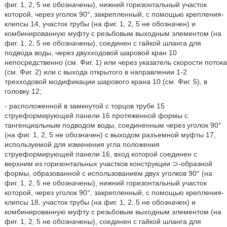
фиг. 1, 2, 5 не обозначены), нижний горизонтальный участок
которой, через уголок 90°, закрепленный, с помощью крепления-
клипсы 14, участок трубы (на фиг. 1, 2, 5 не обозначен) и
комбинированную муфту с резьбовым выходным элементом (на
фиг. 1, 2, 5 не обозначены), соединен с гайкой шланга для
подвода воды, через двухходовой шаровой кран 10
непосредственно (см. Фиг. 1) или через указатель скорости потока
(см. Фиг. 2) или с выхода открытого в направлении 1-2
трехходовой модификации шарового крана 10 (см. Фиг. 5), в
головку 12;
- расположенной в замкнутой с торцов трубе 15
струеформирующей панели 16 протяженной формы с
тангенциальным подводом воды, соединенным через уголок 90°
(на фиг. 1, 2, 5 не обозначен) с выходом разъемной муфты 17,
используемой для изменения угла положения
струеформирующей панели 16, вход которой соединен с
верхним из горизонтальных участков конструкции ⊃-образной
формы, образованной с использованием двух уголков 90° (на
фиг. 1, 2, 5 не обозначены), нижний горизонтальный участок
которой, через уголок 90°, закрепленный, с помощью крепления-
клипсы 18, участок трубы (на фиг. 1, 2, 5 не обозначен) и
комбинированную муфту с резьбовым выходным элементом (на
фиг. 1, 2, 5 не обозначены), соединен с гайкой шланга для