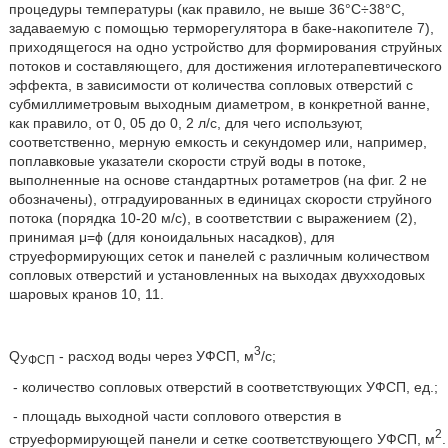
процедуры температуры (как правило, не выше 36°С÷38°С,
задаваемую с помощью терморегулятора в баке-накопителе 7),
приходящегося на одно устройство для формирования струйных
потоков и составляющего, для достижения иглотерапевтического
эффекта, в зависимости от количества сопловых отверстий с
субмиллиметровым выходным диаметром, в конкретной ванне,
как правило, от 0, 05 до 0, 2 л/с, для чего используют,
соответственно, мерную емкость и секундомер или, например,
поплавковые указатели скорости струй воды в потоке,
выполненные на основе стандартных ротаметров (на фиг. 2 не
обозначены), отградуированных в единицах скорости струйного
потока (порядка 10-20 м/с), в соответствии с выражением (2),
принимая μ=ϕ (для коноидальных насадков), для
струеформирующих сеток и панелей с различным количеством
сопловых отверстий и установленных на выходах двухходовых
шаровых кранов 10, 11.
3
Q
- расход воды через УФСП, м
/с;
УФСП
- количество сопловых отверстий в соответствующих УФСП, ед.;
- площадь выходной части соплового отверстия в
2
струеформирующей панели и сетке соответствующего УФСП, м
.