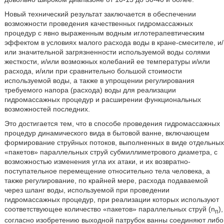
Новый технический результат заключается в обеспечении
возможности проведения качественных гидромассажных
процедур с явно выраженным водным иглотерапевтическим
эффектом в условиях малого расхода воды в кране-смесителе, и/
или значительной загрязненности используемой воды солями
жесткости, и/или возможных колебаний ее температуры и/или
расхода, и/или при сравнительно большой стоимости
используемой воды, а также в упрощении регулирования
требуемого напора (расхода) воды для реализации
гидромассажных процедур и расширении функциональных
возможностей последних.
Это достигается тем, что в способе проведения гидромассажных
процедур динамического вида в бытовой ванне, включающем
формирование струйных потоков, выполненных в виде отдельных
«пакетов» параллельных струй субмиллиметрового диаметра, с
возможностью изменения угла их атаки, и их возвратно-
поступательное перемещение относительно тела человека, а
также регулирование, по крайней мере, расхода подаваемой
через шланг воды, используемой при проведении
гидромассажных процедур, при реализации которых используют
соответствующее количество «пакетов» параллельных струй (n
),
п
согласно изобретению выходной патрубок ванны соединяют либо