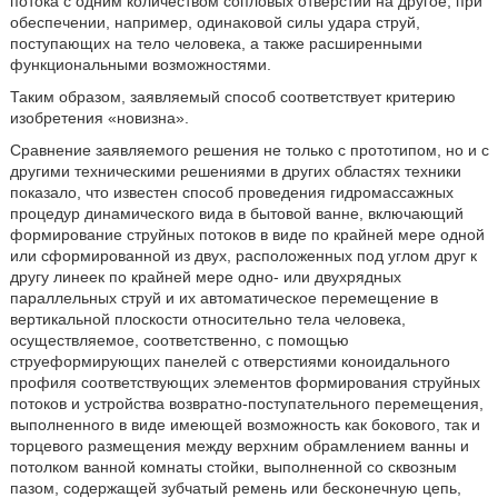
потока с одним количеством сопловых отверстий на другое, при
обеспечении, например, одинаковой силы удара струй,
поступающих на тело человека, а также расширенными
функциональными возможностями.
Таким образом, заявляемый способ соответствует критерию
изобретения «новизна».
Сравнение заявляемого решения не только с прототипом, но и с
другими техническими решениями в других областях техники
показало, что известен способ проведения гидромассажных
процедур динамического вида в бытовой ванне, включающий
формирование струйных потоков в виде по крайней мере одной
или сформированной из двух, расположенных под углом друг к
другу линеек по крайней мере одно- или двухрядных
параллельных струй и их автоматическое перемещение в
вертикальной плоскости относительно тела человека,
осуществляемое, соответственно, с помощью
струеформирующих панелей с отверстиями коноидального
профиля соответствующих элементов формирования струйных
потоков и устройства возвратно-поступательного перемещения,
выполненного в виде имеющей возможность как бокового, так и
торцевого размещения между верхним обрамлением ванны и
потолком ванной комнаты стойки, выполненной со сквозным
пазом, содержащей зубчатый ремень или бесконечную цепь,