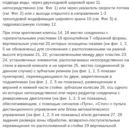
подвода воды, через двухходовой шаровой кран 11
непосредственно (см. Фиг. 1) или через указатель скорости потока
(см. Фиг. 2) или с выхода открытого в направлении 1-3
трехходовой модификации шарового крана 10 (см. Фиг. 5) в
гидромассажную головку 12.
При этом крепления-клипсы 14, 18 жестко соединены с
горизонтальными участками 19 кронштейнов Т-образной формы,
вертикальные участки 20 которых оснащены пазами (на фиг. 1, 2,
5 не обозначены) для сочленения с расположенными на разной
высоте втулками 21, 22, установленными между двух пластин 23,
24, установочных элементов, располагаемых непосредственно на
стене в ванной комнате и на каретке 25, жестко соединенной (в
данном случае) с зубчатым ремнем (на фиг. 1, 2, 5 показан
пунктиром), перемещающимся по двум, закрепленным в
подшипниках (на фиг. 1, 2, 5 не показаны), размещенным в
верхней и нижней части стойки, зубчатым колесам 26, ось одного
из которых непосредственно или через редуктор соединена с
реверсивным двигателем (на фиг. 1, 2, 5 не показаны),
обеспечивающим, с помощью сигналов «Пуск», «Стоп» с пульта
дистанционного управления или блока автоматического
управления (на фиг. 1, 2, 5 не показаны) и/или датчиков 27, 28
задания размера зоны обработки, возвратно-поступательные
перемещения по расположенной в стойке 29 вертикальной