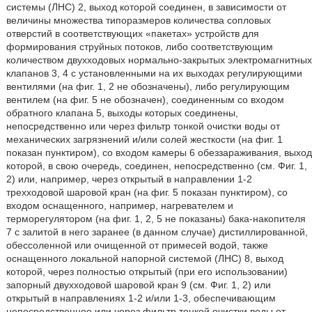
системы (ЛНС) 2, выход которой соединен, в зависимости от
величины множества типоразмеров количества сопловых
отверстий в соответствующих «пакетах» устройств для
формирования струйных потоков, либо соответствующим
количеством двухходовых нормально-закрытых электромагнитных
клапанов 3, 4 с установленными на их выходах регулирующими
вентилями (на фиг. 1, 2 не обозначены), либо регулирующим
вентилем (на фиг. 5 не обозначен), соединенным со входом
обратного клапана 5, выходы которых соединены,
непосредственно или через фильтр тонкой очистки воды от
механических загрязнений и/или солей жесткости (на фиг. 1
показан пунктиром), со входом камеры 6 обеззараживания, выход
которой, в свою очередь, соединен, непосредственно (см. Фиг. 1,
2) или, например, через открытый в направлении 1-2
трехходовой шаровой кран (на фиг. 5 показан пунктиром), со
входом оснащенного, например, нагревателем и
терморегулятором (на фиг. 1, 2, 5 не показаны) бака-накопителя
7 с залитой в него заранее (в данном случае) дистиллированной,
обессоленной или очищенной от примесей водой, также
оснащенного локальной напорной системой (ЛНС) 8, выход
которой, через полностью открытый (при его использовании)
запорный двухходовой шаровой кран 9 (см. Фиг. 1, 2) или
открытый в направлениях 1-2 и/или 1-3, обеспечивающим
непосредственное или через фильтр тонкой очистки воды от