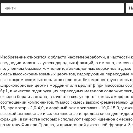
Н
Изобретение относится к области нефтепереработки, в частности
среднедистиллятных углеводородных фракций, а именно, смесевог
получением базовых компонентов авиационных керосинов и дизель
смесь высококремнеземных цеолитов, гидрирующие переходные ме
высококремнеземных цеолитов содержит бикомпонентную смесь це
широкопористый цеолит морденит или цеолит β при массовом соотн
6):1, в качестве гидрирующих переходных металлов содержит окси
оксидов бора и лантана, в качестве связующего - смесь аморфно
соотношении компонентов, % масс.: смесь высококремнеземных це
15, промотор - 2,0-4,0, аморфный алюмосиликат - 10,0-15,0, γ-ок
высокой активностью и селективностью и предназначен для гидр
фракций, в качестве которых используют гидроочищенное смесево
по методу Фишера-Тропша, и прямогонной дизельной фракции. 3 з.