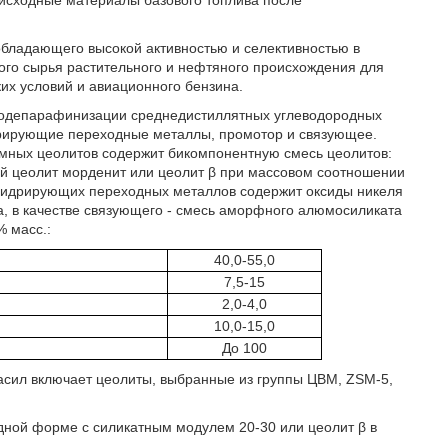
исходные материалы базового топлива после
обладающего высокой активностью и селективностью в
го сырья растительного и нефтяного происхождения для
их условий и авиационного бензина.
изодепарафинизации среднедистиллятных углеводородных
рирующие переходные металлы, промотор и связующее.
земных цеолитов содержит бикомпонентную смесь цеолитов:
й цеолит морденит или цеолит β при массовом соотношении
ве гидрирующих переходных металлов содержит оксиды никеля
на, в качестве связующего - смесь аморфного алюмосиликата
 масс.:
40,0-55,0
7,5-15
2,0-4,0
10,0-15,0
До 100
сил включает цеолиты, выбранные из группы ЦВМ, ZSM-5,
дной форме с силикатным модулем 20-30 или цеолит β в