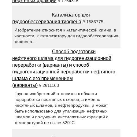
нефтяных фракций
// 1764315
Катализатор для
гидрообессеривания тиофена
// 1586775
Изобретение относится к каталитической химии, в
частности, к катализатору для гидрообессеривания
тиофена. .
Способ подготовки
нефтяного шлама для гидрогенизационной
переработки (варианты) и способ
гидрогенизационной переработки нефтяного
шлама с его применением
(варианты)
// 2611163
Группа изобретений относится к области
переработки нефтяных отходов, а именно
нефтяных шламов, в нефтепродукты, и может
быть использовано для утилизации нефтяных
шламов и получения дистиллятных фракций с
температурой не выше 520°C.