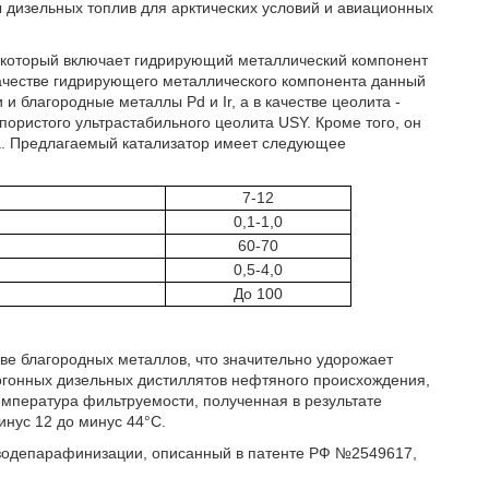
 дизельных топлив для арктических условий и авиационных
, который включает гидрирующий металлический компонент
качестве гидрирующего металлического компонента данный
и благородные металлы Pd и Ir, а в качестве цеолита -
ористого ультрастабильного цеолита USY. Кроме того, он
а. Предлагаемый катализатор имеет следующее
7-12
0,1-1,0
60-70
0,5-4,0
До 100
ве благородных металлов, что значительно удорожает
могонных дизельных дистиллятов нефтяного происхождения,
мпература фильтруемости, полученная в результате
инус 12 до минус 44°С.
изодепарафинизации, описанный в патенте РФ №2549617,