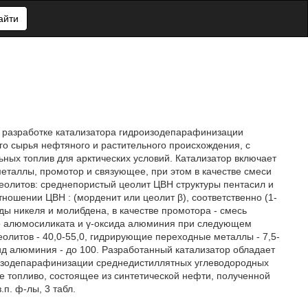
айти
 к разработке катализатора гидроизодепарафинизации
о сырья нефтяного и растительного происхождения, с
ных топлив для арктических условий. Катализатор включает
таллы, промотор и связующее, при этом в качестве смеси
олитов: среднепористый цеолит ЦВН структуры пентасил и
ошении ЦВН : (морденит или цеолит β), соответственно (1-
ды никеля и молибдена, в качестве промотора - смесь
го алюмосиликата и γ-оксида алюминия при следующем
олитов - 40,0-55,0, гидрирующие переходные металлы - 7,5-
сид алюминия - до 100. Разработанный катализатор обладает
оизодепарафинизации среднедистиллятных углеводородных
е топливо, состоящее из синтетической нефти, полученной
п. ф-лы, 3 табл.