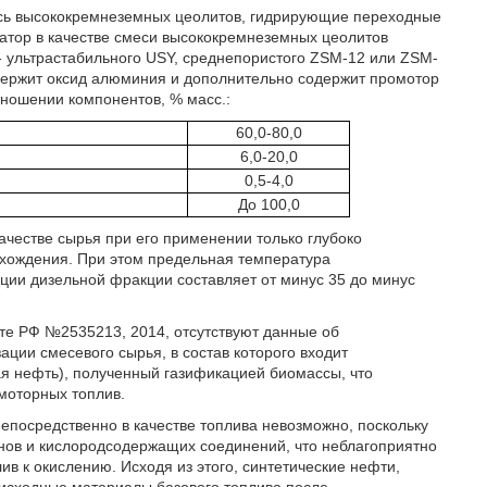
сь высококремнеземных цеолитов, гидрирующие переходные
атор в качестве смеси высококремнеземных цеолитов
- ультрастабильного USY, среднепористого ZSM-12 или ZSM-
одержит оксид алюминия и дополнительно содержит промотор
ношении компонентов, % масс.:
60,0-80,0
6,0-20,0
0,5-4,0
До 100,0
ачестве сырья при его применении только глубоко
хождения. При этом предельная температура
ции дизельной фракции составляет от минус 35 до минус
нте РФ №2535213, 2014, отсутствуют данные об
ции смесевого сырья, в состав которого входит
я нефть), полученный газификацией биомассы, что
моторных топлив.
непосредственно в качестве топлива невозможно, поскольку
ов и кислородсодержащих соединений, что неблагоприятно
ив к окислению. Исходя из этого, синтетические нефти,