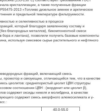
 керосина (135-230°С) соответствуют требованиям ГОСТ
ачала кристаллизации, а также полученные фракции
Т Р55475-2013 «Топливо дизельное зимнее и арктическое
тнения и предельной температуре фильтруемости.
ивностью и селективностью в процессе
акций, который благодаря заявленному составу и
без благородных металлов), бикомпонентной смеси
в бора и лантана), позволили получить базовые компоненты
сина, используя смесевое сырье растительного и нефтяного
глеводородных фракций, включающий смесь
 промотор и связующее, отличающийся тем, что в качестве
месь цеолитов: среднепористый цеолит ЦВН структуры
ссовом соотношении ЦВН : (морденит или цеолит β),
ллов содержит оксиды никеля и молибдена, в качестве
вязующего содержит смесь аморфного алюмосиликата и γ-
сс.:
40,0-55,0