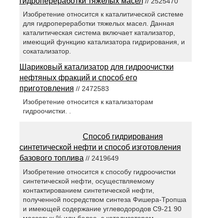
гидропереработки тяжелых масел
// 2525470
Изобретение относится к каталитической системе
для гидропереработки тяжелых масел. Данная
каталитическая система включает катализатор,
имеющий функцию катализатора гидрирования, и
сокатализатор.
Шариковый катализатор для гидроочистки
нефтяных фракций и способ его
приготовления
// 2472583
Изобретение относится к катализаторам
гидроочистки. .
Способ гидрирования
синтетической нефти и способ изготовления
базового топлива
// 2419649
Изобретение относится к способу гидроочистки
синтетической нефти, осуществляемому
контактированием синтетической нефти,
полученной посредством синтеза Фишера-Тропша
и имеющей содержание углеводородов С9-21 90
массовых % или более, с катализатором