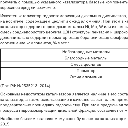
получить с помощью указанного катализатора базовые компоненты
керосинов вряд ли возможно.
Известен катализатор гидроизомеризации дизельных дистиллятов
на носителе, содержащем цеолит и оксид алюминия. При этом в 
катализатор содержит переходные металлы Ni, Mo, W или их смеси 
смесь среднепористого цеолита ЦВН структуры пентасил и широкоп
дополнительно содержит промотор оксид бора или оксид фосфор
соотношение компонентов, % масс.:
Неблагородные металлы
Благородные металлы
Смесь цеолитов
Промотор
Оксид алюминия
(Пат. РФ №2535213, 2014).
Основным недостатком катализатора является наличие в его соста
катализатор, а также использование в качестве сырья только пря
предварительно прошедших гидроочистку. При этом предельная те
процесса гидроизомеризации дизельной фракции, составляет от м
Наиболее близким к заявляемому способу является катализатор 
2015.