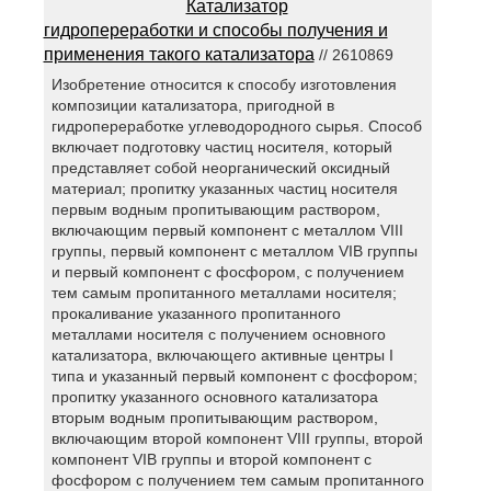
Катализатор
гидропереработки и способы получения и
применения такого катализатора
// 2610869
Изобретение относится к способу изготовления
композиции катализатора, пригодной в
гидропереработке углеводородного сырья. Способ
включает подготовку частиц носителя, который
представляет собой неорганический оксидный
материал; пропитку указанных частиц носителя
первым водным пропитывающим раствором,
включающим первый компонент с металлом VIII
группы, первый компонент с металлом VIB группы
и первый компонент с фосфором, с получением
тем самым пропитанного металлами носителя;
прокаливание указанного пропитанного
металлами носителя с получением основного
катализатора, включающего активные центры I
типа и указанный первый компонент с фосфором;
пропитку указанного основного катализатора
вторым водным пропитывающим раствором,
включающим второй компонент VIII группы, второй
компонент VIB группы и второй компонент с
фосфором с получением тем самым пропитанного