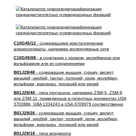
C10G45/12
- содержащими кристаллические
алюмосиликаты, например молекулярные сита
C10G45/08
- в сочетании с хромом, молибденом или
вольфрамом или их соединениями
B01J29/48
- содержащие мышьяк, сурьму, висмут,
ванадий, ниобий, тантал, полоний, хром, молибден,
вольфрам, марганец, технеций или рений
B01J29/40
- типа пентасила, например ZSM-5, ZSM-8
или ZSM-11, приведенные в патентных документах USA
3702886; GBA 1334243 и USA 3709979 соответственно
B01J29/26
- содержащие мышьяк, сурьму, висмут,
ванадий, ниобий, тантал, полоний, хром, молибден,
вольфрам, марганец, технеций или рений
B01J29/18
- типа морденита