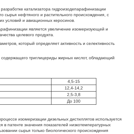
 к разработке катализатора гидроизодепарафинизации
о сырья нефтяного и растительного происхождения, с
их условий и авиационных керосинов.
парафинизации является увеличение изомеризующей и
ачества целевого продукта.
метров, который определяет активность и селективность
я, содержащего триглицериды жирных кислот, обладающий
4,5-15
12,4-14,2
2,5-3,8
До 100
 процессе изомеризации дизельных дистиллятов используется
ся в патенте значения показателей низкотемпературных
льзовании сырья только биологического происхождения