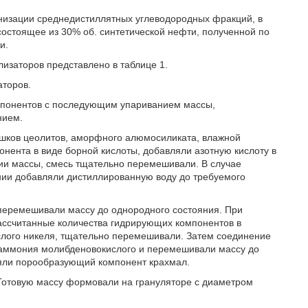
низации среднедистиллятных углеводородных фракций, в
состоящее из 30% об. синтетической нефти, полученной по
и.
изаторов представлено в таблице 1.
аторов.
мпонентов с последующим упариванием массы,
нием.
ошков цеолитов, аморфного алюмосиликата, влажной
нента в виде борной кислоты, добавляли азотную кислоту в
ии массы, смесь тщательно перемешивали. В случае
ии добавляли дистиллированную воду до требуемого
 перемешивали массу до однородного состояния. При
ассчитанные количества гидрирующих компонентов в
слого никеля, тщательно перемешивали. Затем соединение
 аммония молибденовокислого и перемешивали массу до
ляли порообразующий компонент крахмал.
Готовую массу формовали на грануляторе с диаметром