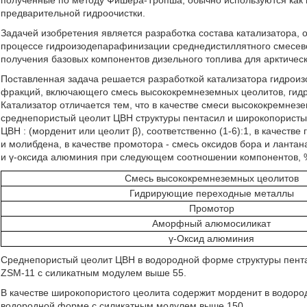
полученные по методу Фишера-Тропша, обычно используются как 
предварительной гидроочистки.
Задачей изобретения является разработка состава катализатора, 
процессе гидроизодепарафинизации среднедистиллятного смесево
получения базовых компонентов дизельного топлива для арктическ
Поставленная задача решается разработкой катализатора гидро
фракций, включающего смесь высококремнеземных цеолитов, гид
Катализатор отличается тем, что в качестве смеси высококремне
среднепористый цеолит ЦВН структуры пентасил и широкопористы
ЦВН : (морденит или цеолит β), соответственно (1-6):1, в качест
и молибдена, в качестве промотора - смесь оксидов бора и ланта
и γ-оксида алюминия при следующем соотношении компонентов, %
Смесь высококремнеземных цеолитов
Гидрирующие переходные металлы
Промотор
Аморфный алюмосиликат
γ-Оксид алюминия
Среднепористый цеолит ЦВН в водородной форме структуры пента
ZSM-11 с силикатным модулем выше 55.
В качестве широкопористого цеолита содержит морденит в водоро
водородной форме с силикатным модулем выше 150.