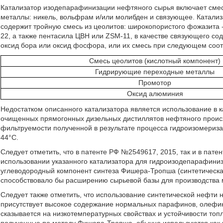
Катализатор изодепарафинизации нефтяного сырья включает сме
металлы: никель, вольфрам и/или молибден и связующее. Катализ
содержит тройную смесь из цеолитов: широкопористого фожазита 
22, а также пентасила ЦВН или ZSM-11, в качестве связующего с
оксид бора или оксид фосфора, или их смесь при следующем соот
Смесь цеолитов (кислотный компонент)
Гидрирующие переходные металлы
Промотор
Оксид алюминия
Недостатком описанного катализатора является использование в к
очищенных прямогонных дизельных дистиллятов нефтяного проис
фильтруемости полученной в результате процесса гидроизомериза
44°С.
Следует отметить, что в патенте РФ №2549617, 2015, так и в пате
использовании указанного катализатора для гидроизодепарафиниза
углеводородный компонент синтеза Фишера-Тропша (синтетическа
способствовало бы расширению сырьевой базы для производства 
Следует также отметить, что использование синтетической нефти 
присутствует высокое содержание нормальных парафинов, олефин
сказывается на низкотемпературных свойствах и устойчивости топл