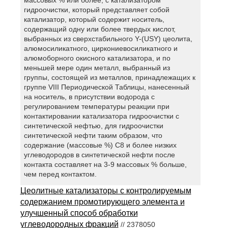
гидроочистки, который представляет собой
катализатор, который содержит носитель,
содержащий одну или более твердых кислот,
выбранных из сверхстабильного Y-(USY) цеолита,
алюмосиликатного, циркониевосиликатного и
алюмоборного окисного катализатора, и по
меньшей мере один металл, выбранный из
группы, состоящей из металлов, принадлежащих к
группе VIII Периодической Таблицы, нанесенный
на носитель, в присутствии водорода с
регулированием температуры реакции при
контактировании катализатора гидроочистки с
синтетической нефтью, для гидроочистки
синтетической нефти таким образом, что
содержание (массовые %) С8 и более низких
углеводородов в синтетической нефти после
контакта составляет на 3-9 массовых % больше,
чем перед контактом.
Цеолитные катализаторы с контролируемым
содержанием промотирующего элемента и
улучшенный способ обработки
углеводородных фракций
// 2378050