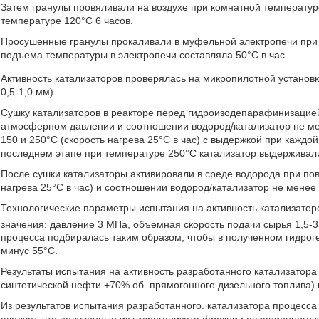
Затем гранулы провяливали на воздухе при комнатной температур
температуре 120°С 6 часов.
Просушенные гранулы прокаливали в муфельной электропечи при т
подъема температуры в электропечи составляла 50°С в час.
Активность катализаторов проверялась на микропилотной установке
0,5-1,0 мм).
Сушку катализаторов в реакторе перед гидроизодепарафинизацией
атмосферном давлении и соотношении водород/катализатор не мен
150 и 250°С (скорость нагрева 25°С в час) с выдержкой при кажд
последнем этапе при температуре 250°С катализатор выдерживали
После сушки катализаторы активировали в среде водорода при по
нагрева 25°С в час) и соотношении водород/катализатор не менее 5
Технологические параметры испытания на активность катализато
значения: давление 3 МПа, объемная скорость подачи сырья 1,5-3
процесса подбиралась таким образом, чтобы в полученном гидрог
минус 55°С.
Результаты испытания на активность разработанного катализатор
синтетической нефти +70% об. прямогонного дизельного топлива) 
Из результатов испытания разработанного. катализатора процесса