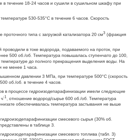
е в течение 18-24 часов и сушили в сушильном шкафу при
емпературе 530-535°С в течение 6 часов. Скорость
3
 проточного типа с загрузкой катализатора 20 см
(фракция
 проводили в токе водорода, подаваемого на проток, при
ее 500 об./об. Температура повышалась ступенчато до 100,
ой температуре до полного прекращения выделения воды. На
 не менее 1 часа.
вышенном давлении 3 МПа, при температуре 500°С (скорость
00 об./об. в течение 4 часов.
ров в процессе гидроизодепарафинизации имели следующие
-1
 ч
, отношение водород/сырье 600 об./об. Температура
енизате обеспечивалась температура застывания не выше
а гидроизодепарафинизации смесевого сырья (30% об.
представлены в таблице 3.
 гидроизодепарафинизации смесевого топлива (табл. 3)