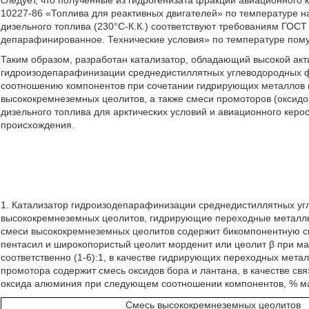
следует, что полученные из гидрогенизата фракции авиационного
10227-86 «Топлива для реактивных двигателей» по температуре н
дизельного топлива (230°С-К.К.) соответствуют требованиям ГОС
депарафинированное. Технические условия» по температуре пому
Таким образом, разработан катализатор, обладающий высокой акт
гидроизодепарафинизации среднедистиллятных углеводородных фр
соотношению компонентов при сочетании гидрирующих металлов (
высококремнеземных цеолитов, а также смеси промоторов (оксидо
дизельного топлива для арктических условий и авиационного керо
происхождения.
1. Катализатор гидроизодепарафинизации среднедистиллятных у
высококремнеземных цеолитов, гидрирующие переходные металлы,
смеси высококремнеземных цеолитов содержит бикомпонентную с
пентасил и широкопористый цеолит морденит или цеолит β при ма
соответственно (1-6):1, в качестве гидрирующих переходных мета
промотора содержит смесь оксидов бора и лантана, в качестве с
оксида алюминия при следующем соотношении компонентов, % ма
Смесь высококремнеземных цеолитов