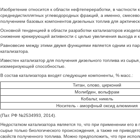
Изобретение относится к области нефтепереработки, в частности
среднедистиллятных углеводородных фракций, а именно, смесевог
получением базовых компонентов дизельных топлив для арктическ
Основной тенденцией в области разработки катализаторов изоде
снижение крекирующей активности с целью увеличения выхода и к
Равновесие между этими двумя функциями является одним из пара
катализатора.
Известен катализатор для получения дизельного топлива из сырь
изомеризующей способностью.
В состав катализатора входят следующие компоненты, % масс.:
Титан, олово, цирконий
Молибден, вольфрам
Кобальт, никель
Носитель - аморфный оксид алюминия
(Пат. РФ №2534993, 2014).
Недостатком катализатора является то, что при применении его в
сырье только биологического происхождения, а также не приводят
свойств полученного топлива. Можно предположить, что при испо