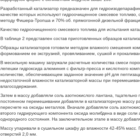
Разработанный катализатор предназначен для гидроизодепарафи
качестве которых используют гидроочищенное смесевое топливо, 
методу Фишера-Тропша и 70% об. прямогонной дизельной фракци
Качество гидроочищенного смесевого топлива для испытания катал
В таблице 2 представлен состав приготовленных образцов катализ
Образцы катализаторов готовили методом влажного смешения ко
формованием ее экструзией, провяливанием, сушкой и прокалива
В месильную машину загружали расчетные количества смеси пор
лепешки гидроксида алюминия с фильтр-пресса и кислотного компо
количестве, обеспечивающем заданное значение pH для пептизац
недостаточной влажности катализаторной массы при перемешиван
влагосодержания.
Затем в массу добавляли соль азотнокислого лантана, тщательно
постоянном перемешивании добавляли в катализаторную массу р
пересчете на оксиды металлов. Вначале добавляли соль азотноки
второго гидрирующего компонента оксида молибдена в виде соли
однородного состояния. На заключительном этапе в массу добав
Массу упаривали в сушильном шкафу до влажности 42-45% масс. 
отверстий 2,0 мм.