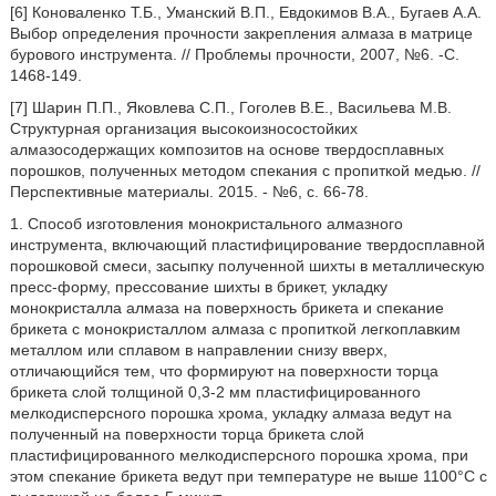
[6] Коноваленко Т.Б., Уманский В.П., Евдокимов В.А., Бугаев А.А.
Выбор определения прочности закрепления алмаза в матрице
бурового инструмента. // Проблемы прочности, 2007, №6. -С.
1468-149.
[7] Шарин П.П., Яковлева С.П., Гоголев В.Е., Васильева М.В.
Структурная организация высокоизносостойких
алмазосодержащих композитов на основе твердосплавных
порошков, полученных методом спекания с пропиткой медью. //
Перспективные материалы. 2015. - №6, с. 66-78.
1. Способ изготовления монокристального алмазного
инструмента, включающий пластифицирование твердосплавной
порошковой смеси, засыпку полученной шихты в металлическую
пресс-форму, прессование шихты в брикет, укладку
монокристалла алмаза на поверхность брикета и спекание
брикета с монокристаллом алмаза с пропиткой легкоплавким
металлом или сплавом в направлении снизу вверх,
отличающийся тем, что формируют на поверхности торца
брикета слой толщиной 0,3-2 мм пластифицированного
мелкодисперсного порошка хрома, укладку алмаза ведут на
полученный на поверхности торца брикета слой
пластифицированного мелкодисперсного порошка хрома, при
этом спекание брикета ведут при температуре не выше 1100°С с