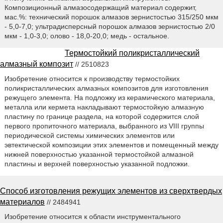
Композиционный алмазосодержащий материал содержит,
мас.%: технический порошок алмазов зернистостью 315/250 мкм
- 5,0-7,0; ультрадисперсный порошок алмазов зернистостью 2/0
мкм - 1,0-3,0; олово - 18,0-20,0; медь - остальное.
Термостойкий поликристаллический
алмазный композит
// 2510823
Изобретение относится к производству термостойких
поликристаллических алмазных композитов для изготовления
режущего элемента. На подложку из керамического материала,
металла или кермета накладывают термостойкую алмазную
пластину по границе раздела, на которой содержится слой
первого пропиточного материала, выбранного из VIII группы
периодической системы химических элементов или
эвтектической композиции этих элементов и помещенный между
нижней поверхностью указанной термостойкой алмазной
пластины и верхней поверхностью указанной подложки.
Способ изготовления режущих элементов из сверхтвердых
материалов
// 2484941
Изобретение относится к области инструментального