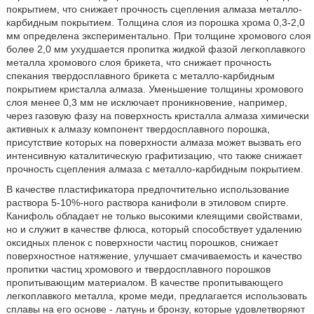
покрытием, что снижает прочность сцепления алмаза металло-
карбидным покрытием. Толщина слоя из порошка хрома 0,3-2,0
мм определена экспериментально. При толщине хромового слоя
более 2,0 мм ухудшается пропитка жидкой фазой легкоплавкого
металла хромового слоя брикета, что снижает прочность
спекания твердосплавного брикета с металло-карбидным
покрытием кристалла алмаза. Уменьшение толщины хромового
слоя менее 0,3 мм не исключает проникновение, например,
через газовую фазу на поверхность кристалла алмаза химически
активных к алмазу компонент твердосплавного порошка,
присутствие которых на поверхности алмаза может вызвать его
интенсивную каталитическую графитизацию, что также снижает
прочность сцепления алмаза с металло-карбидным покрытием.
В качестве пластификатора предпочтительно использование
раствора 5-10%-ного раствора канифоли в этиловом спирте.
Канифоль обладает не только высокими клеящими свойствами,
но и служит в качестве флюса, который способствует удалению
оксидных пленок с поверхности частиц порошков, снижает
поверхностное натяжение, улучшает смачиваемость и качество
пропитки частиц хромового и твердосплавного порошков
пропитывающим материалом. В качестве пропитывающего
легкоплавкого металла, кроме меди, предлагается использовать
сплавы на его основе - латунь и бронзу, которые удовлетворяют