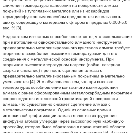
снижения температуры нанесения на поверхности алмаза
покрытий из тугоплавких металлов или из их карбидов
термодиффузионным способом предлагается использовать
шихту, содержащую материалы с фтором в пределах 0,003-5,0
вес. % [3].
Недостатком известных способов является то, что использование
при изготовлении однокристального алмазного инструмента
предварительно металлизированного кристалла алмаза требует
вторичного воздействия высокими температурами для его
соединения с металлической основой инструмента. При
вторичном высокотемпературном нагреве (пайка, лазерная
сварка и спекание) прочность сцепления алмаза с
предварительно металлизированным покрытием значительно
уменьшается [4]. Это обусловлено тем, что при высоких
температурах возобновление контактного взаимодействия
алмаза с ранее сформированным металлокарбидным покрытием
сопровождается интенсивной графитизацией поверхности
алмаза, что существенно снижает сцепление алмаза с
металлическим покрытием. Одной из основных причин
интенсивной графитизации алмаза является затруднение
диффузии атомов углерода через высокопрочную карбидную
прослойку, которая была образована в приконтактной области
покрытия с алмазом при первичной металлизации [5]. В связи с