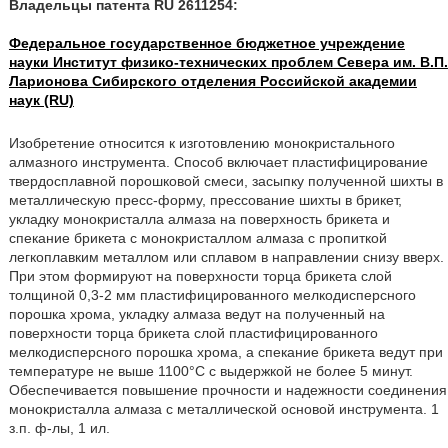
Владельцы патента RU 2611254:
Федеральное государственное бюджетное учреждение
науки Институт физико-технических проблем Севера им. В.П.
Ларионова Сибирского отделения Российской академии
наук (RU)
Изобретение относится к изготовлению монокристального
алмазного инструмента. Способ включает пластифицирование
твердосплавной порошковой смеси, засыпку полученной шихты в
металлическую пресс-форму, прессование шихты в брикет,
укладку монокристалла алмаза на поверхность брикета и
спекание брикета с монокристаллом алмаза с пропиткой
легкоплавким металлом или сплавом в направлении снизу вверх.
При этом формируют на поверхности торца брикета слой
толщиной 0,3-2 мм пластифицированного мелкодисперсного
порошка хрома, укладку алмаза ведут на полученный на
поверхности торца брикета слой пластифицированного
мелкодисперсного порошка хрома, а спекание брикета ведут при
температуре не выше 1100°С с выдержкой не более 5 минут.
Обеспечивается повышение прочности и надежности соединения
монокристалла алмаза с металлической основой инструмента. 1
з.п. ф-лы, 1 ил.