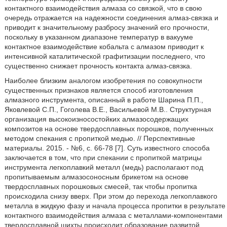
контактного взаимодействия алмаза со связкой, что в свою
очередь отражается на надежности соединения алмаз-связка и
приводит к значительному разбросу значений его прочности,
поскольку в указанном диапазоне температур в вакууме
контактное взаимодействие кобальта с алмазом приводит к
интенсивной каталитической графитизации последнего, что
существенно снижает прочность контакта алмаз-связка.
Наиболее близким аналогом изобретения по совокупности
существенных признаков является способ изготовления
алмазного инструмента, описанный в работе Шарина П.П.,
Яковлевой С.П., Гоголева В.Е., Васильевой М.В.. Структурная
организация высокоизносостойких алмазосодержащих
композитов на основе твердосплавных порошков, полученных
методом спекания с пропиткой медью. // Перспективные
материалы. 2015. - №6, с. 66-78 [7]. Суть известного способа
заключается в том, что при спекании с пропиткой матрицы
инструмента легкоплавкий металл (медь) располагают под
пропитываемым алмазосоносным брикетом на основе
твердосплавных порошковых смесей, так чтобы пропитка
происходила снизу вверх. При этом до перехода легкоплавкого
металла в жидкую фазу и начала процесса пропитки в результате
контактного взаимодействия алмаза с металлами-компонентами
твердосплавной шихты происходит образование развитой