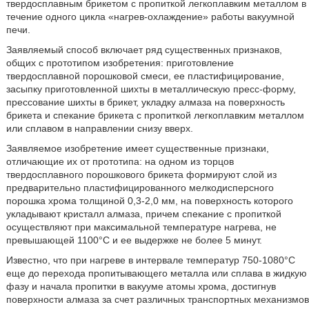
твердосплавным брикетом с пропиткой легкоплавким металлом в
течение одного цикла «нагрев-охлаждение» работы вакуумной
печи.
Заявляемый способ включает ряд существенных признаков,
общих с прототипом изобретения: приготовление
твердосплавной порошковой смеси, ее пластифицирование,
засыпку приготовленной шихты в металлическую пресс-форму,
прессование шихты в брикет, укладку алмаза на поверхность
брикета и спекание брикета с пропиткой легкоплавким металлом
или сплавом в направлении снизу вверх.
Заявляемое изобретение имеет существенные признаки,
отличающие их от прототипа: на одном из торцов
твердосплавного порошкового брикета формируют слой из
предварительно пластифицированного мелкодисперсного
порошка хрома толщиной 0,3-2,0 мм, на поверхность которого
укладывают кристалл алмаза, причем спекание с пропиткой
осуществляют при максимальной температуре нагрева, не
превышающей 1100°С и ее выдержке не более 5 минут.
Известно, что при нагреве в интервале температур 750-1080°С
еще до перехода пропитывающего металла или сплава в жидкую
фазу и начала пропитки в вакууме атомы хрома, достигнув
поверхности алмаза за счет различных транспортных механизмов