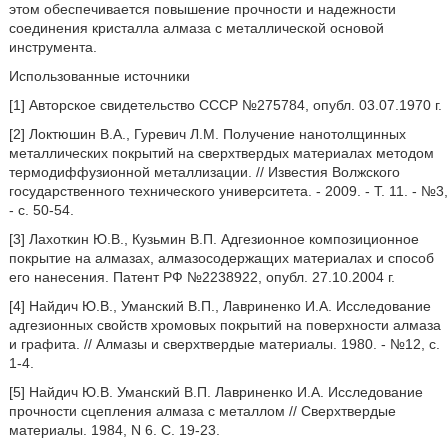
этом обеспечивается повышение прочности и надежности
соединения кристалла алмаза с металлической основой
инструмента.
Использованные источники
[1] Авторское свидетельство СССР №275784, опубл. 03.07.1970 г.
[2] Локтюшин В.А., Гуревич Л.М. Получение нанотолщинных
металлических покрытий на сверхтвердых материалах методом
термодиффузионной металлизации. // Известия Волжского
государственного технического университета. - 2009. - Т. 11. - №3,
- с. 50-54.
[3] Лахоткин Ю.В., Кузьмин В.П. Адгезионное композиционное
покрытие на алмазах, алмазосодержащих материалах и способ
его нанесения. Патент РФ №2238922, опубл. 27.10.2004 г.
[4] Найдич Ю.В., Уманский В.П., Лавриненко И.А. Исследование
адгезионных свойств хромовых покрытий на поверхности алмаза
и графита. // Алмазы и сверхтвердые материалы. 1980. - №12, с.
1-4.
[5] Найдич Ю.В. Уманский В.П. Лавриненко И.А. Исследование
прочности сцепления алмаза с металлом // Сверхтвердые
материалы. 1984, N 6. С. 19-23.