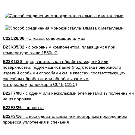
C22C26/00
- Сплавы, содержащие алмаз
B23K35/32
- с основным компонентом, плавящимся при
температуре выше 1550шC
B23K1/20
- предварительная обработка изделий или
поверхностей, подлежащих пайке (подготовка поверхности
изделий особыми способами см. в классах, соответствующих
способам обработки или обрабатываемым
материалам,например в C04B,C23C)
B22F7/08
- с одним или несколькими элементами выполненными
не из порошка
B22F3/26
- пропитка
B22F3/16
- с последовательным или повторным проведением
процесса уплотнения и спекания