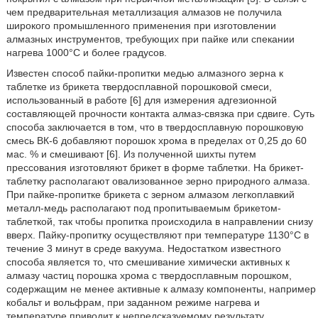
чем предварительная металлизация алмазов не получила
широкого промышленного применения при изготовлении
алмазных инструментов, требующих при пайке или спекании
нагрева 1000°С и более градусов.
Известен способ пайки-пропитки медью алмазного зерна к
таблетке из брикета твердосплавной порошковой смеси,
использованный в работе [6] для измерения адгезионной
составляющей прочности контакта алмаз-связка при сдвиге. Суть
способа заключается в том, что в твердосплавную порошковую
смесь ВК-6 добавляют порошок хрома в пределах от 0,25 до 60
мас. % и смешивают [6]. Из полученной шихты путем
прессования изготовляют брикет в форме таблетки. На брикет-
таблетку располагают овализованное зерно природного алмаза.
При пайке-пропитке брикета с зерном алмазом легкоплавкий
металл-медь располагают под пропитываемым брикетом-
таблеткой, так чтобы пропитка происходила в направлении снизу
вверх. Пайку-пропитку осуществляют при температуре 1130°С в
течение 3 минут в среде вакуума. Недостатком известного
способа является то, что смешивание химически активных к
алмазу частиц порошка хрома с твердосплавным порошком,
содержащим не менее активные к алмазу компоненты, например
кобальт и вольфрам, при заданном режиме нагрева и
температуре приводит к непредсказуемому результату