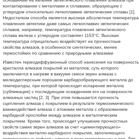
основанный на явлении эвтектического плавления алмазов при
контактировании с металлами и сплавами, образующем с
углеродом относительно легкоплавкие эвтектические сплавы [1].
Недостатком способа является высокая абсолютная температура
плавления эвтектики даже самых легкоплавких эвтектических
сплавов, например, температура плавления эвтектического
сплава железа с углеродом составляет 1153°C. Высокая
температура отрицательно воздействует на прочностные
свойства алмазов, в особенности синтетических, менее
термостойких по сравнению с природными алмазами.
Известен термодиффузионный способ нанесения на поверхность
кристалла алмазов покрытий из металлов, суть которого
заключается в нагреве в вакууме смеси зерен алмаза с
мелкодисперсным порошком карбидообразующего металла до
температуры, при которой происходит испарение металла
(сублимация) с последующим осаждением его на поверхности
алмазных частиц [2, 3]. При этом повышается прочность
сцепления алмаза с покрытием в результате термохимического
взаимодействия алмаза с атомами металла с образованием
карбидной прослойки между алмазом и металлическим
покрытием. Кроме того, происходит улучшение прочностных
свойств самих зерен алмазов за счет «цементирующего»
воздействия металло-карбидного покрытия, заполняющего
поверхностные дефекты алмаза в виде микротрещин и пор. Для