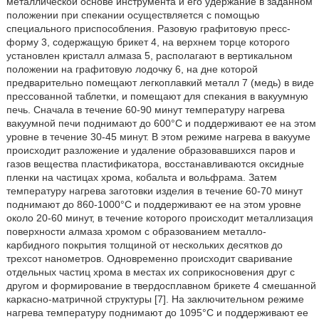
металлической основе инструмента и его удержание в заданном
положении при спекании осуществляется с помощью
специального приспособления. Разовую графитовую пресс-
форму 3, содержащую брикет 4, на верхнем торце которого
установлен кристалл алмаза 5, располагают в вертикальном
положении на графитовую лодочку 6, на дне которой
предварительно помещают легкоплавкий металл 7 (медь) в виде
прессованной таблетки, и помещают для спекания в вакуумную
печь. Сначала в течение 60-90 минут температуру нагрева
вакуумной печи поднимают до 600°С и поддерживают ее на этом
уровне в течение 30-45 минут. В этом режиме нагрева в вакууме
происходит разложение и удаление образовавшихся паров и
газов вещества пластификатора, восстанавливаются оксидные
пленки на частицах хрома, кобальта и вольфрама. Затем
температуру нагрева заготовки изделия в течение 60-70 минут
поднимают до 860-1000°С и поддерживают ее на этом уровне
около 20-60 минут, в течение которого происходит металлизация
поверхности алмаза хромом с образованием металло-
карбидного покрытия толщиной от нескольких десятков до
трехсот нанометров. Одновременно происходит сваривание
отдельных частиц хрома в местах их соприкосновения друг с
другом и формирование в твердосплавном брикете 4 смешанной
каркасно-матричной структуры [7]. На заключительном режиме
нагрева температуру поднимают до 1095°С и поддерживают ее