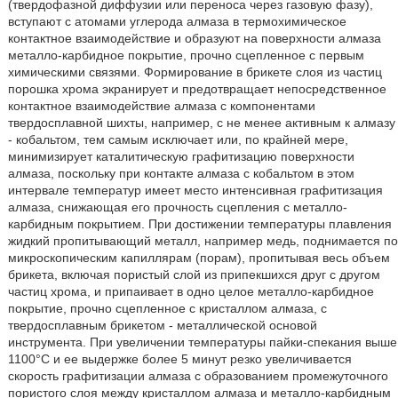
(твердофазной диффузии или переноса через газовую фазу),
вступают с атомами углерода алмаза в термохимическое
контактное взаимодействие и образуют на поверхности алмаза
металло-карбидное покрытие, прочно сцепленное с первым
химическими связями. Формирование в брикете слоя из частиц
порошка хрома экранирует и предотвращает непосредственное
контактное взаимодействие алмаза с компонентами
твердосплавной шихты, например, с не менее активным к алмазу
- кобальтом, тем самым исключает или, по крайней мере,
минимизирует каталитическую графитизацию поверхности
алмаза, поскольку при контакте алмаза с кобальтом в этом
интервале температур имеет место интенсивная графитизация
алмаза, снижающая его прочность сцепления с металло-
карбидным покрытием. При достижении температуры плавления
жидкий пропитывающий металл, например медь, поднимается по
микроскопическим капиллярам (порам), пропитывая весь объем
брикета, включая пористый слой из припекшихся друг с другом
частиц хрома, и припаивает в одно целое металло-карбидное
покрытие, прочно сцепленное с кристаллом алмаза, с
твердосплавным брикетом - металлической основой
инструмента. При увеличении температуры пайки-спекания выше
1100°С и ее выдержке более 5 минут резко увеличивается
скорость графитизации алмаза с образованием промежуточного
пористого слоя между кристаллом алмаза и металло-карбидным