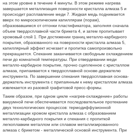
на этом уровне в течение 4 минуты. В этом режиме нагрева
завершается металлизация поверхности кристалла алмаза 5 и
происходит расплавление меди 7. Жидкая медь поднимается
вверх по микроскопическим капиллярам (порам),
образовавшимся от отгонки пластификатора, заполняя сначала
объем твердосплавной части брикета 4, и затем пропитывает
хромовый слой 1. При достижении границ металло-карбидного
покрытия, образованного на поверхности кристалла алмаза 5,
капиллярный эффект исчезает и пропитка самопроизвольно
прекращается. Спекание заканчивается свободным охлаждением
печи до комнатной температуры. При отвердевании меди
металло-карбидное покрытие, прочно сцепленное с кристаллом
алмаза, припаивается к твердосплавной основе-держателю
инструмента. По завершении спекания твердосплавная основа-
держатель инструмента с припаянным к нему кристаллом алмаза
извлекается из разовой графитовой пресс-формы.
Таким образом, при одном цикле «нагрев-охлаждение» работы
вакуумной печи обеспечивается последовательное протекание
двух технологических процессов: термодиффузионной
металлизации хромом кристалла алмаза с образованием
металло-карбидного покрытия и спекания с пропиткой
легкоплавким металлом или сплавом металлизированного
алмаза с брикетом - металлической основой инструмента. При