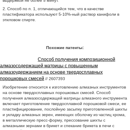
выдержкой не более 5 минут.
2. Способ по п. 1, отличающийся тем, что в качестве
пластификатора используют 5-10%-ный раствор канифоли в
этиловом спирте.
Похожие патенты:
Способ получения композиционной
алмазосодержащей матрицы с повышенным
алмазоудержанием на основе твердосплавных
порошковых смесей
// 2607393
Изобретение относится к изготовлению алмазных инструментов
на основе твердосплавных порошковых смесей. Способ
получения алмазосодержащей матрицы алмазного инструмента
включает приготовление твердосплавной порошковой смеси, ее
пластифицирование, послойную засыпку приготовленной шихты
и укладку алмазных зерен, имеющих оболочку из частиц хрома,
в металлическую пресс-форму, прессование шихты с
алмазными зернами в брикет и спекание брикета в печи с