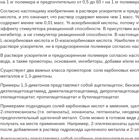
на 1 кг полимера и предпочтительно от 0,5 до 60 г на 1 кг полимер
Согласно настоящему изобретению в растворе ускорителя и преду
кислота, и это означает, что раствор содержит менее чем 1 масс.
содержит менее чем 0,01 масс. % аскорбиновой кислоты, потому чт
эффекту стимулятора реакционной способности. В присутствии ас
ингибитор, а не стимулятор реакционной способности. В настоящ
L-аскорбиновая кислота и D-изоаскорбиновая кислота. Наиболее п
растворе ускорителя, ни в предускоренном полимере согласно н
В растворе ускорителя и предускоренном полимере согласно нас
вода, а также промоторы, основания, ингибиторы, добавки и/или н
Существуют два важных класса промоторов: соли карбоновых ки
металлов и 1,3-дикетоны.
Примеры 1,3-дикетонов представляют собой ацетилацетон, бензоил
диэтилацетоацетамид, диметилацетоацетамид, дипропилацетоацет
этилацетоацетат, пропилацетоацетат и бутилацетоацетат.
Примерами подходящих солей карбоновых кислот и аммония, ще
2-этилгексаноаты (т.е. октаноаты), нонаноаты, гептаноаты, неоде
предпочтительный щелочной металл. Соли можно в готовом виде д
получать на месте применения. Например, 2-этилгексаноаты щел
после добавления в раствор гидроксида щелочного металла и 2-эт
Ацетоацетаты представляют собой особенно предпочтительные п