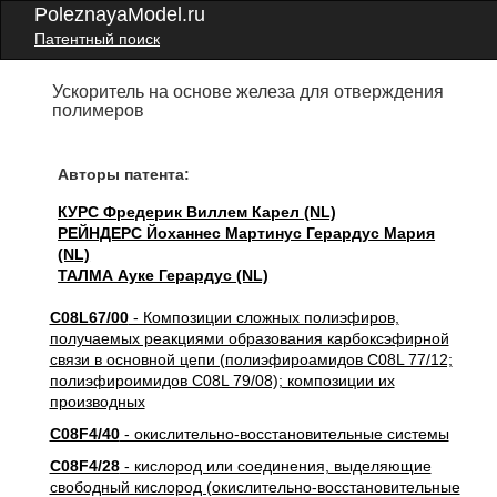
PoleznayaModel.ru
Патентный поиск
Ускоритель на основе железа для отверждения
полимеров
Авторы патента:
КУРС Фредерик Виллем Карел (NL)
РЕЙНДЕРС Йоханнес Мартинус Герардус Мария
(NL)
ТАЛМА Ауке Герардус (NL)
C08L67/00
- Композиции сложных полиэфиров,
получаемых реакциями образования карбоксэфирной
связи в основной цепи (полиэфироамидов C08L 77/12;
полиэфироимидов C08L 79/08); композиции их
производных
C08F4/40
- окислительно-восстановительные системы
C08F4/28
- кислород или соединения, выделяющие
свободный кислород (окислительно-восстановительные