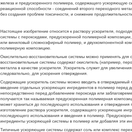
железа и предускоренного полимера, содержащего ускоряющую си
реакционной способности - соединений второго переходного мета
без создания проблем токсичности, и снижение продолжительности о
Настоящее изобретение относится к раствору ускорителя, подход
системы с пероксидами, предускоренной полимерной композиц
или виниловый сложноэфирный полимер, и двухкомпонентной ко
полимерную композицию.
Окислительно-восстановительные системы можно применять для 
восстановительные системы содержат окислитель (например, пер
металла в качестве ускорителя. Ускоритель служит для увеличени
следовательно, для ускорения отверждения.
Содержащие ускоритель системы можно вводить в отверждаемый 
введение отдельных ускоряющих ингредиентов в полимер перед д
непосредственно перед добавлением пероксида или заблаговремен
получается так называемая предускоренная полимерная композиц
может храниться до последующего использования и отверждения 
изготовление раствора ускорителя, содержащего ускоряющие инг
последующего использования и введения в полимер. Предускорен
ингредиенты ускоряющей системы в полимер или добавляя эти инг
Типичные ускоряющие системы содержат соль или комплекс перех