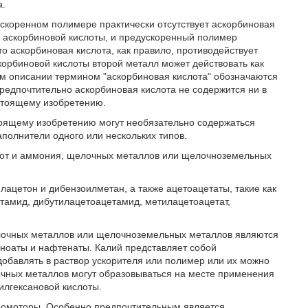
а.
скоренном полимере практически отсутствует аскорбиновая
 % аскорбиновой кислоты, и предускоренный полимер
о аскорбиновая кислота, как правило, противодействует
корбиновой кислоты второй металл может действовать как
ем описании термином "аскорбиновая кислота" обозначаются
редпочтительно аскорбиновая кислота не содержится ни в
астоящему изобретению.
тоящему изобретению могут необязательно содержаться
аполнители одного или нескольких типов.
слот и аммония, щелочных металлов или щелочноземельных
ацетон и дибензоилметан, а также ацетоацетаты, такие как
амид, дибутилацетоацетамид, метилацетоацетат,
лочных металлов или щелочноземельных металлов являются
каноаты и нафтенаты. Калий представляет собой
обавлять в раствор ускорителя или полимер или их можно
очных металлов могут образовываться на месте применения
илгексановой кислоты.
ромоторы. Особенно предпочтительным является