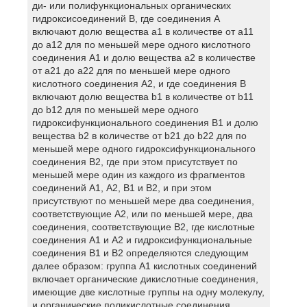
ди- или полифункциональных органических
гидроксисоединений В, где соединения А
включают долю вещества a1 в количестве от a11
до a12 для по меньшей мере одного кислотного
соединения А1 и долю вещества a2 в количестве
от a21 до a22 для по меньшей мере одного
кислотного соединения А2, и где соединения В
включают долю вещества b1 в количестве от b11
до b12 для по меньшей мере одного
гидроксифункционального соединения В1 и долю
вещества b2 в количестве от b21 до b22 для по
меньшей мере одного гидроксифункционального
соединения В2, где при этом присутствует по
меньшей мере один из каждого из фрагментов
соединений A1, А2, В1 и В2, и при этом
присутствуют по меньшей мере два соединения,
соответствующие А2, или по меньшей мере, два
соединения, соответствующие В2, где кислотные
соединения А1 и А2 и гидроксифункциональные
соединения В1 и В2 определяются следующим
далее образом: группа А1 кислотных соединений
включает органические дикислотные соединения,
имеющие две кислотные группы на одну молекулу,
и органические поликислотные соединения,