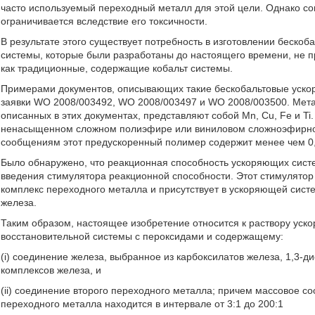
часто используемый переходный металл для этой цели. Однако со
ограничивается вследствие его токсичности.
В результате этого существует потребность в изготовлении беско
системы, которые были разработаны до настоящего времени, не п
как традиционные, содержащие кобальт системы.
Примерами документов, описывающих такие бескобальтовые уск
заявки WO 2008/003492, WO 2008/003497 и WO 2008/003500. Мета
описанных в этих документах, представляют собой Mn, Cu, Fe и T
ненасыщенном сложном полиэфире или виниловом сложноэфирно
сообщениям этот предускоренный полимер содержит менее чем 0,
Было обнаружено, что реакционная способность ускоряющих сист
введения стимулятора реакционной способности. Этот стимулятор
комплекс переходного металла и присутствует в ускоряющей сис
железа.
Таким образом, настоящее изобретение относится к раствору уско
восстановительной системы с пероксидами и содержащему:
(i) соединение железа, выбранное из карбоксилатов железа, 1,3-
комплексов железа, и
(ii) соединение второго переходного металла; причем массовое с
переходного металла находится в интервале от 3:1 до 200:1