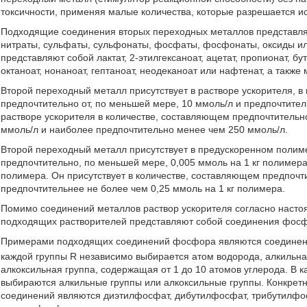
токсичности, применяя малые количества, которые разрешается ис
Подходящие соединения вторых переходных металлов представляют
нитраты, сульфаты, сульфонаты, фосфаты, фосфонаты, оксиды и
представляют собой лактат, 2-этилгексаноат, ацетат, пропионат, бути
октаноат, нонаноат, гептаноат, неодеканоат или нафтенат, а также
Второй переходный металл присутствует в растворе ускорителя, в
предпочтительно от, по меньшей мере, 10 ммоль/л и предпочтител
растворе ускорителя в количестве, составляющем предпочтительн
ммоль/л и наиболее предпочтительно менее чем 250 ммоль/л.
Второй переходный металл присутствует в предускоренном полиме
предпочтительно, по меньшей мере, 0,005 ммоль на 1 кг полимера
полимера. Он присутствует в количестве, составляющем предпочти
предпочтительнее не более чем 0,25 ммоль на 1 кг полимера.
Помимо соединений металлов раствор ускорителя согласно наст
подходящих растворителей представляют собой соединения фосф
Примерами подходящих соединений фосфора являются соедине
каждой группы R независимо выбирается атом водорода, алкильная
алкоксильная группа, содержащая от 1 до 10 атомов углерода. В к
выбираются алкильные группы или алкоксильные группы. Конкр
соединений являются диэтилфосфат, дибутилфосфат, трибутилфо