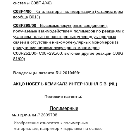
системы C08F 4/40)
C08F4/00
- Катализаторы полимеризации (катализаторы
вообще B01J)
C08F299/00
- Высокомолекулярные соединения,
получаемые взаимодействием полимеров по реакциям с
участием только ненасыщенных углерод-углеродных
связей в отсутствии низкомолекулярных мономеров (в
присутствии низкомолекулярных мономеров
C08F251/00- C08F291/00; включая другие реакции C08G
81/00)
Владельцы патента RU 2610499:
АКЦО НОБЕЛЬ КЕМИКАЛЗ ИНТЕРНЭШНЛ Б.В. (NL)
Похожие патенты:
Полимерные
материалы
// 2609798
Изобретение относится к полимерным
материалам, например к изделиям на основе