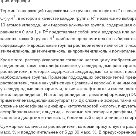
триэтилфосфит.
Термин "содержащий гидроксильные группы растворитель" означ
2
1
O-)
-R
, в которой в качестве каждой группы R
независимо выбирае
n
10 атомов углерода, или гидроксиалкильная группа, содержащая от 
2
равняется 0 или 1, и R
представляет собой атом водорода или алк
1
качестве каждой группы R
наиболее предпочтительно выбираются
содержащих гидроксильные группы растворителей являются гликол
этиленгликоль, диэтиленгликоль, дипропиленгликоль и полиэтиленг
Кроме того, раствор ускорителя согласно настоящему изобретени
соединения, такие как алифатические углеводородные растворите
растворители, в которых содержатся альдегидные, кетонные, пр
карбоксильные группы. Примеры подходящих растворителей пред
растворители, такие как уайт-спирит (лаковый керосин) и не име
углеводородные растворители, такие как нафтенаты и смеси нафте
метилпирролидинон, N-этилпирролидинон; диметилформамид (DMF
триметилпентандиолдиизобутират (TxIB); сложные эфиры, такие как
сложные моноэфиры и диэфиры кетоглутаровой кислоты, пируваты
аскорбилпальмитат; альдегиды; сложные моноэфиры и диэфиры, бо
частности диацетил и глиоксаль; бензиловый спирт и жирные спир
Суммарное количество растворителя, который присутствует в раств
масс. % и предпочтительнее от 5 до 30 масс. %. В предускоренном