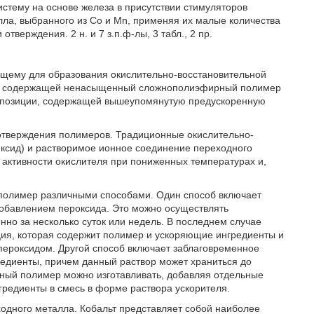
стему на основе железа в присутствии стимуляторов
лла, выбранного из Co и Mn, применяя их малые количества
тверждения. 2 н. и 7 з.п.ф-лы, 3 табл., 2 пр.
ящему для образования окислительно-восстановительной
ии, содержащей ненасыщенный сложнополиэфирный полимер
мпозиции, содержащей вышеупомянутую предускоренную
отверждения полимеров. Традиционные окислительно-
оксид) и растворимое ионное соединение переходного
я активности окислителя при пониженных температурах и,
полимер различными способами. Один способ включает
обавлением пероксида. Это можно осуществлять
но за несколько суток или недель. В последнем случае
ия, которая содержит полимер и ускоряющие ингредиенты и
пероксидом. Другой способ включает заблаговременное
редиенты, причем данный раствор может храниться до
ный полимер можно изготавливать, добавляя отдельные
редиенты в смесь в форме раствора ускорителя.
одного металла. Кобальт представляет собой наиболее