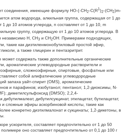
1
ает соединения, имеющие формулу HO-(-CH
-C(R
)
-(CH
)m-
2
2
2
тся атом водорода, алкильная группа, содержащая от 1 до
1 до 10 атомов углерода, n составляет от 1 до 10, m
ильную группу, содержащую от 1 до 10 атомов углерода. В
 независимо H, CH
и CH
OH. Примерами подходящих,
3
2
и, такие как диэтиленмонобутиловый простой эфир,
ликоли, а также глицерин и пентаэритрит.
ю может содержать также дополнительные органические
ли, ароматические углеводородные растворители и
остоэфирные, сложноэфирные, спиртовые, фосфатные или
ставляют собой алифатические углеводородные
ющий запаха уайт-спирит (OMS), ароматические
нов и парафинов; изобутанол; пентанол; 1,2-диоксимы, N-
); диметилсульфоксид (DMSO); 2,2,4-
 дибутилмалеат, дибутилсукцинат, этилацетат, бутилацетат,
 и сложные эфиры аскорбиновой кислоты, такие как
лее конкретно диэтилмалонат и сукцинаты; 1,2-дикетоны, в
ты.
оре ускорителя, составляет предпочтительно от 1 до 50
 полимере оно составляет предпочтительно от 0,1 до 100 г