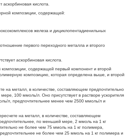
ет аскорбиновая кислота.
ерной композиции, содержащей:
-диоксокомплексов железа и дициклопентадиенильных
соотношение первого переходного металла и второго
тствует аскорбиновая кислота.
й композиции, содержащей первый компонент и второй
олимерную композицию, которая определена выше, и второй
ете на металл, в количестве, составляющем предпочтительно
 мере, 100 ммоль/л. Оно присутствует в растворе ускорителя
оль/л, предпочтительнее менее чем 2500 ммоль/л и
ересчете на металл, в количестве, составляющем
редпочтительнее, по меньшей мере, 2 ммоль на 1 кг
ительно не более чем 75 ммоль на 1 кг полимера,
редпочтительнее не более чем 25 ммоль на 1 кг полимера и