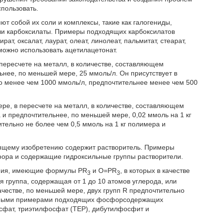
пользовать.
 собой их соли и комплексы, такие как галогениды,
ли карбоксилаты. Примеры подходящих карбоксилатов
рат, оксалат, лаурат, олеат, линолеат, пальмитат, стеарат,
 можно использовать ацетилацетонат.
 пересчете на металл, в количестве, составляющем
ьнее, по меньшей мере, 25 ммоль/л. Он присутствует в
о менее чем 1000 ммоль/л, предпочтительнее менее чем 500
ре, в пересчете на металл, в количестве, составляющем
 и предпочтительнее, по меньшей мере, 0,02 ммоль на 1 кг
тельно не более чем 0,5 ммоль на 1 кг полимера и
оящему изобретению содержит растворитель. Примеры
ора и содержащие гидроксильные группы растворители.
ния, имеющие формулы PR
и O=PR
, в которых в качестве
3
3
 группа, содержащая от 1 до 10 атомов углерода, или
ачестве, по меньшей мере, двух групп R предпочтительно
етными примерами подходящих фосфорсодержащих
сфат, триэтилфосфат (TEP), дибутилфосфит и