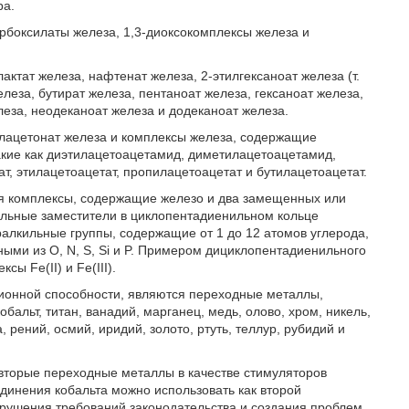
ра.
рбоксилаты железа, 1,3-диоксокомплексы железа и
тат железа, нафтенат железа, 2-этилгексаноат железа (т.
елеза, бутират железа, пентаноат железа, гексаноат железа,
леза, неодеканоат железа и додеканоат железа.
лацетонат железа и комплексы железа, содержащие
акие как диэтилацетоацетамид, диметилацетоацетамид,
, этилацетоацетат, пропилацетоацетат и бутилацетоацетат.
я комплексы, содержащие железо и два замещенных или
льные заместители в циклопентадиенильном кольце
ралкильные группы, содержащие от 1 до 12 атомов углерода,
ыми из O, N, S, Si и P. Примером дициклопентадиенильного
ы Fe(II) и Fe(III).
ционной способности, являются переходные металлы,
обальт, титан, ванадий, марганец, медь, олово, хром, никель,
 рений, осмий, иридий, золото, ртуть, теллур, рубидий и
вторые переходные металлы в качестве стимуляторов
динения кобальта можно использовать как второй
арушения требований законодательства и создания проблем