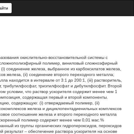
айти
разования окислительно-восстановительной системы с
й сложнополиэфирный полимер, виниловый сложноэфирный
(i) соединение железа, выбранное из карбоксилатов железа,
в железа, (ii) соединение второго переходного металла;
 находится в интервале от 3:1 до 200:1, (iii) растворитель,
, трибутилфосфат, триэтилфосфат и дибутилфосфит. Второй
ом условии, что раствор ускорителя содержит менее чем 1
композиция, содержащая первый и второй компоненты.
ию, содержащую: (i) отверждаемый полимер, (ii)
ксокомплексов железа и дициклопентадиенильных комплексов
ссовое соотношение железа и второго переходного металла
дускоренный полимер содержит менее чем 0,01 мас.%
ранный из группы органических гидропероксидов, пероксидов
й результат – обеспечение раствора ускорителя на основе