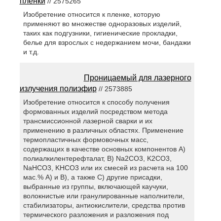
пленки
// 2575265
Изобретение относится к пленке, которую
применяют во множестве одноразовых изделий,
таких как подгузники, гигиенические прокладки,
белье для взрослых с недержанием мочи, бандажи
и т.д.
Проницаемый для лазерного
излучения полиэфир
// 2573885
Изобретение относится к способу получения
формованных изделий посредством метода
трансмиссионной лазерной сварки и их
применению в различных областях. Применение
термопластичных формовочных масс,
содержащих в качестве основных компонентов А)
полиалкилентерефталат, В) Na2CO3, K2CO3,
NaHCO3, KHCO3 или их смесей из расчета на 100
мас.% А) и В), а также C) другие присадки,
выбранные из группы, включающей каучуки,
волокнистые или гранулированные наполнители,
стабилизаторы, антиокислители, средства против
термического разложения и разложения под