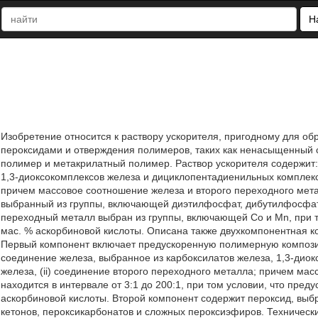
Н
Изобретение относится к раствору ускорителя, пригодному для об
пероксидами и отверждения полимеров, таких как ненасыщенны
полимер и метакрилатный полимер. Раствор ускорителя содержит: 
1,3-диоксокомплексов железа и дициклопентадиенильных комплексо
причем массовое соотношение железа и второго переходного металла
выбранный из группы, включающей диэтилфосфат, дибутилфосфат
переходный металл выбран из группы, включающей Со и Mn, при т
мас. % аскорбиновой кислоты. Описана также двухкомпонентная 
Первый компонент включает предускоренную полимерную композиц
соединение железа, выбранное из карбоксилатов железа, 1,3-дио
железа, (ii) соединение второго переходного металла; причем ма
находится в интервале от 3:1 до 200:1, при том условии, что пре
аскорбиновой кислоты. Второй компонент содержит пероксид, выб
кетонов, пероксикарбонатов и сложных пероксиэфиров. Технически