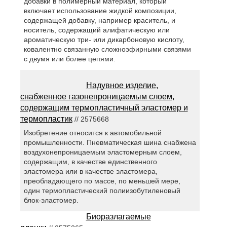
добавки в полимерный материал, который
включает использование жидкой композиции,
содержащей добавку, например краситель, и
носитель, содержащий алифатическую или
ароматическую три- или дикарбоновую кислоту,
ковалентно связанную сложноэфирными связями
с двумя или более цепями.
Надувное изделие,
снабженное газонепроницаемым слоем,
содержащим термопластичный эластомер и
термопластик
// 2575668
Изобретение относится к автомобильной
промышленности. Пневматическая шина снабжена
воздухонепроницаемым эластомерным слоем,
содержащим, в качестве единственного
эластомера или в качестве эластомера,
преобладающего по массе, по меньшей мере,
один термопластический полиизобутиленовый
блок-эластомер.
Биоразлагаемые