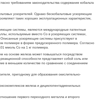
гласно требованиям законодательства содержание кобальта
бальтовых ускорителей. Однако бескобальтовые ускоряющие
роявляют таких хороших эксплуатационных характеристик,
оряющие системы, являются международные патентные
ллы, используемые вместо Co в ускоряющих системах,
i. Описанные ускоряющие системы присутствуют в
м полимере в форме предускоренного полимера. Согласно
01 ммоль Co на 1 кг полимера.
ем на основе железа может повышаться посредством
 реакционной способности представляет собой соль или
теме в меньшем количестве по сравнению с соединением
рителя, пригодному для образования окислительно-
диоксокомплексов железа и дициклопентадиенильных
оотношение первого переходного металла и второго