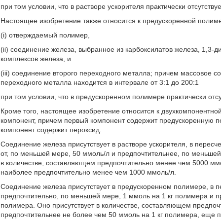
при том условии, что в растворе ускорителя практически отсутству
Настоящее изобретение также относится к предускоренной полим
(i) отверждаемый полимер,
(ii) соединение железа, выбранное из карбоксилатов железа, 1,3
комплексов железа, и
(iii) соединение второго переходного металла; причем массовое 
переходного металла находится в интервале от 3:1 до 200:1
при том условии, что в предускоренном полимере практически отсу
Кроме того, настоящее изобретение относится к двухкомпонентно
компонент, причем первый компонент содержит предускоренную п
компонент содержит пероксид.
Соединение железа присутствует в растворе ускорителя, в пересч
от, по меньшей мере, 50 ммоль/л и предпочтительнее, по меньшей
в количестве, составляющем предпочтительно менее чем 5000 мм
наиболее предпочтительно менее чем 1000 ммоль/л.
Соединение железа присутствует в предускоренном полимере, в п
предпочтительно, по меньшей мере, 1 ммоль на 1 кг полимера и п
полимера. Оно присутствует в количестве, составляющем предпочт
предпочтительнее не более чем 50 ммоль на 1 кг полимера, еще п