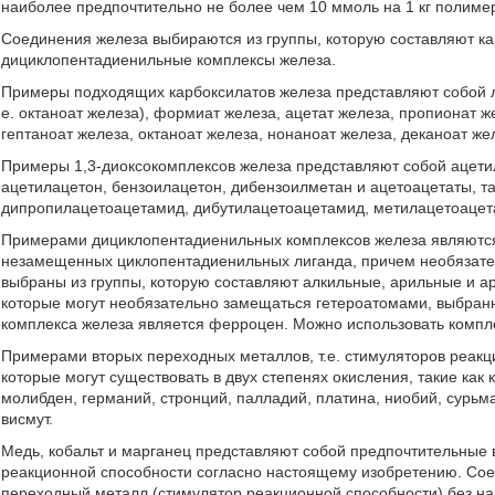
наиболее предпочтительно не более чем 10 ммоль на 1 кг полиме
Соединения железа выбираются из группы, которую составляют ка
дициклопентадиенильные комплексы железа.
Примеры подходящих карбоксилатов железа представляют собой лак
е. октаноат железа), формиат железа, ацетат железа, пропионат ж
гептаноат железа, октаноат железа, нонаноат железа, деканоат же
Примеры 1,3-диоксокомплексов железа представляют собой ацети
ацетилацетон, бензоилацетон, дибензоилметан и ацетоацетаты, т
дипропилацетоацетамид, дибутилацетоацетамид, метилацетоацетат
Примерами дициклопентадиенильных комплексов железа являютс
незамещенных циклопентадиенильных лиганда, причем необязате
выбраны из группы, которую составляют алкильные, арильные и а
которые могут необязательно замещаться гетероатомами, выбранн
комплекса железа является ферроцен. Можно использовать комплекс
Примерами вторых переходных металлов, т.е. стимуляторов реак
которые могут существовать в двух степенях окисления, такие как к
молибден, германий, стронций, палладий, платина, ниобий, сурьма,
висмут.
Медь, кобальт и марганец представляют собой предпочтительные 
реакционной способности согласно настоящему изобретению. Сое
переходный металл (стимулятор реакционной способности) без н