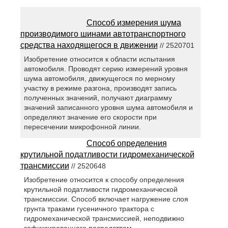
Способ измерения шума
производимого шинами автотранспортного
средства находящегося в движении
// 2520701
Изобретение относится к области испытания
автомобиля. Проводят серию измерений уровня
шума автомобиля, движущегося по мерному
участку в режиме разгона, производят запись
полученных значений, получают диаграмму
значений записанного уровня шума автомобиля и
определяют значение его скорости при
пересечении микрофонной линии.
Способ определения
крутильной податливости гидромеханической
трансмиссии
// 2520648
Изобретение относится к способу определения
крутильной податливости гидромеханической
трансмиссии. Способ включает нагружение слоя
грунта траками гусеничного трактора с
гидромеханической трансмиссией, неподвижно