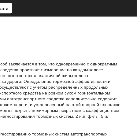
айти
особ заключается в том, что одновременно с однократным
 средства производят измерение на каждом колесе
не пятна контакта эластичной шины колеса
стке дороги. Определение тормозной эффективности и
я осуществляют с учетом распределенных продольных
нспортного средства на ровном сухом горизонтальном
темы автотранспортного средства дополнительно содержит
астком дороги, и установленный на этой опорной площадке
ементы покрыты полимерным покрытием с коэффициентом
агностирования тормозных систем. 2 н.п. ф-лы, 5 ил.
агностированию тормозных систем автотранспортных