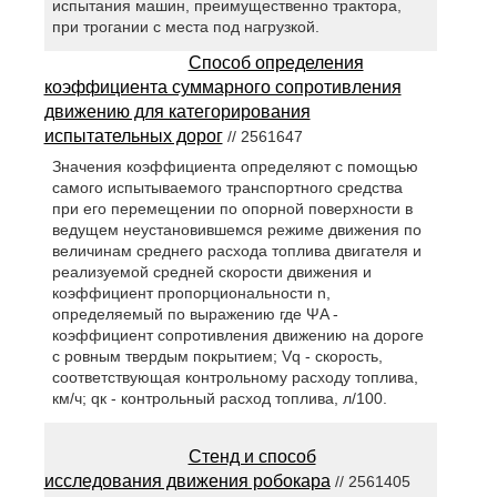
испытания машин, преимущественно трактора,
при трогании с места под нагрузкой.
Способ определения
коэффициента суммарного сопротивления
движению для категорирования
испытательных дорог
// 2561647
Значения коэффициента определяют с помощью
самого испытываемого транспортного средства
при его перемещении по опорной поверхности в
ведущем неустановившемся режиме движения по
величинам среднего расхода топлива двигателя и
реализуемой средней скорости движения и
коэффициент пропорциональности n,
определяемый по выражению где ΨA -
коэффициент сопротивления движению на дороге
с ровным твердым покрытием; Vq - скорость,
соответствующая контрольному расходу топлива,
км/ч; qк - контрольный расход топлива, л/100.
Стенд и способ
исследования движения робокара
// 2561405