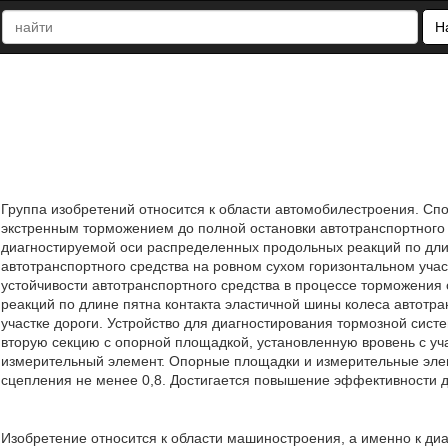
Н
Группа изобретений относится к области автомобилестроения. Сп
экстренным торможением до полной остановки автотранспортного
диагностируемой оси распределенных продольных реакций по дли
автотранспортного средства на ровном сухом горизонтальном уча
устойчивости автотранспортного средства в процессе торможени
реакций по длине пятна контакта эластичной шины колеса автотра
участке дороги. Устройство для диагностирования тормозной сис
вторую секцию с опорной площадкой, установленную вровень с уч
измерительный элемент. Опорные площадки и измерительные эл
сцепления не менее 0,8. Достигается повышение эффективности ди
Изобретение относится к области машиностроения, а именно к ди