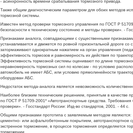
- асинхронность времени срабатывания тормозного привода.
Также общим диагностическим параметром для обоих методов исп
тормозной системы.
Известен метод проверки тормозного управления по ГОСТ Р 5170
безопасности к техническому состоянию и методы проверки». - Госс
Признаками аналога, совпадающими с существенными признаками 
устанавливается и движется по ровной горизонтальной дороге со 
затормаживают однократным нажатием на орган управления (педа
эффективность тормозов и равномерность их действия по траекто
Эффективность тормозной системы оценивают по длине тормозного
неравномерность тормозных сил по колесам - по условию располо
автомобиль не имеет АБС, или условию прямолинейности траектор
оборудован АБС.
Недостаток метода-аналога является невозможность количественн
Наиболее близким техническим решением, принятым в качестве пр
по ГОСТ Р 51709-2001* «Автотранспортные средства. Требования 
проверки». - Госстандарт России: Изд-во стандартов, 2001. - 44 с.
Общими признаками прототипа с заявляемым методом являются: р
цементно- или асфальтобетонным покрытием, автотранспортное сре
экстренное торможение, в процессе торможения определяется то
торможении.