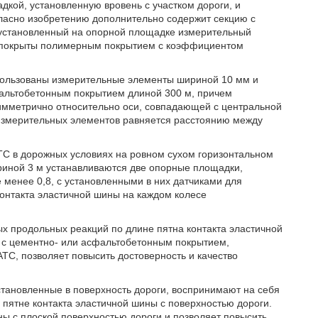
дкой, установленную вровень с участком дороги, и
ласно изобретению дополнительно содержит секцию с
и установленный на опорной площадке измерительный
ы покрыты полимерным покрытием с коэффициентом
использованы измерительные элементы шириной 10 мм и
фальтобетонным покрытием длиной 300 м, причем
мметрично относительно оси, совпадающей с центральной
 измерительных элементов равняется расстоянию между
.
ТС в дорожных условиях на ровном сухом горизонтальном
риной 3 м устанавливаются две опорные площадки,
енее 0,8, с установленными в них датчиками для
онтакта эластичной шины на каждом колесе
х продольных реакций по длине пятна контакта эластичной
и с цементно- или асфальтобетонным покрытием,
ТС, позволяет повысить достоверность и качество
тановленные в поверхность дороги, воспринимают на себя
пятне контакта эластичной шины с поверхностью дороги.
ы с плоской поверхностью дороги и позволяет повысить