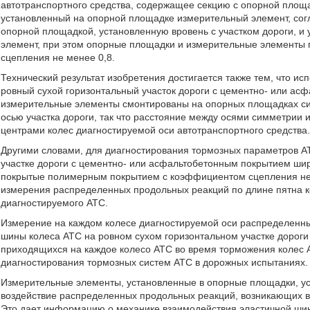
автотранспортного средства, содержащее секцию с опорной площа
установленный на опорной площадке измерительный элемент, сог
опорной площадкой, установленную вровень с участком дороги, 
элемент, при этом опорные площадки и измерительные элемент
сцепления не менее 0,8.
Технический результат изобретения достигается также тем, что 
ровный сухой горизонтальный участок дороги с цементно- или ас
измерительные элементы смонтированы на опорных площадках си
осью участка дороги, так что расстояние между осями симметрии
центрами колес диагностируемой оси автотранспортного средства
Другими словами, для диагностирования тормозных параметров А
участке дороги с цементно- или асфальтобетонным покрытием ши
покрытые полимерным покрытием с коэффициентом сцепления не м
измерения распределенных продольных реакций по длине пятна к
диагностируемого АТС.
Измерение на каждом колесе диагностируемой оси распределенны
шины колеса АТС на ровном сухом горизонтальном участке дорог
приходящихся на каждое колесо АТС во время торможения колес А
диагностирования тормозных систем АТС в дорожных испытаниях.
Измерительные элементы, установленные в опорные площадки, ус
воздействие распределенных продольных реакций, возникающих в 
Это дает информацию о механике взаимодействия эластичной шин