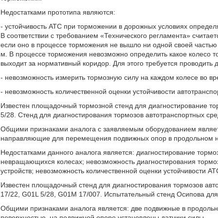
Недостатками прототипа являются:
- устойчивость АТС при торможении в дорожных условиях определ
В соответствии с требованием «Технического регламента» считает
если оно в процессе торможения не вышло ни одной своей частью
м. В процессе торможения невозможно определить какое колесо то
выходит за нормативный коридор. Для этого требуется проводить
- невозможность измерить тормозную силу на каждом колесе во в
- невозможность количественной оценки устойчивости автотранспо
Известен площадочный тормозной стенд для диагностирование то
5/28. Стенд для диагностирования тормозов автотранспортных сре
Общими признаками аналога с заявляемым оборудованием являетс
направляющие для перемещения подвижных опор в продольном 
Недостатками данного аналога является: диагностирование тормо
невращающихся колесах; невозможность диагностирования тормоз
устройств; невозможность количественной оценки устойчивости А
Известен площадочный стенд для диагностирования тормозов авто
17/22, G01L 5/28, G01M 17/007. Испытательный стенд Осипова для
Общими признаками аналога является: две подвижные в продольн
поверхностью, на подвижной опоре установлены датчики силы.