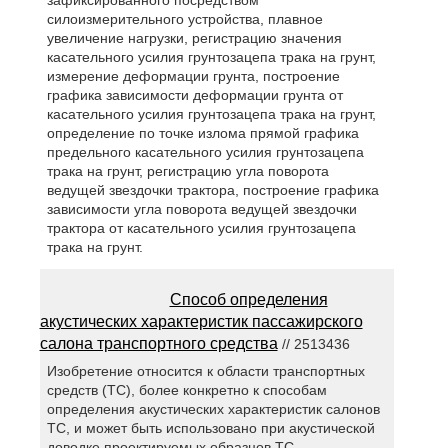
зафиксированного посредством
силоизмерительного устройства, плавное
увеличение нагрузки, регистрацию значения
касательного усилия грунтозацепа трака на грунт,
измерение деформации грунта, построение
графика зависимости деформации грунта от
касательного усилия грунтозацепа трака на грунт,
определение по точке излома прямой графика
предельного касательного усилия грунтозацепа
трака на грунт, регистрацию угла поворота
ведущей звездочки трактора, построение графика
зависимости угла поворота ведущей звездочки
трактора от касательного усилия грунтозацепа
трака на грунт.
Способ определения
акустических характеристик пассажирского
салона транспортного средства
// 2513436
Изобретение относится к области транспортных
средств (ТС), более конкретно к способам
определения акустических характеристик салонов
ТС, и может быть использовано при акустической
доводке проектируемых образцов ТС.