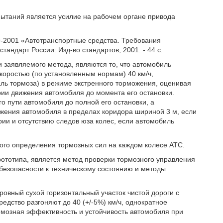
ытаний является усилие на рабочем органе привода
9-2001 «Автотранспортные средства. Требования
тандарт России: Изд-во стандартов, 2001. - 44 с.
заявляемого метода, являются то, что автомобиль
скоростью (по установленным нормам) 40 км/ч,
ль тормоза) в режиме экстренного торможения, оценивая
рии движения автомобиля до момента его остановки.
 пути автомобиля до полной его остановки, а
жения автомобиля в пределах коридора шириной 3 м, если
ии и отсутствию следов юза колес, если автомобиль
ого определения тормозных сил на каждом колесе АТС.
ототипа, является метод проверки тормозного управления
безопасности к техническому состоянию и методы
овный сухой горизонтальный участок чистой дороги с
дство разгоняют до 40 (+/-5%) км/ч, однократное
рмозная эффективность и устойчивость автомобиля при