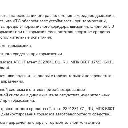
яется на основании его расположения в коридоре движения.
ся, что АТС обеспечивает устойчивость при торможении,
 за пределы нормативного коридора движения, шириной 3,0
рмозит или не тормозит, если автотранспортное средство
 дополнительные испытания;
ремя торможения;
ртного средства при торможении.
рмозов АТС (Патент 2323841 C1, RU, МПК B60T 17/22, G01L
дств).
я: две подвижные опоры с горизонтальной поверхностью,
направлении.
зной системы в статике при заблокированных
ной системы в динамике из-за отсутствия измерительных
ТС при торможении.
транспортного средства (Патент 2391231 C1, RU, МПК B60T
 диагностирования тормозов автотранспортного средства).
ом направлении опоры с горизонтальной контактной