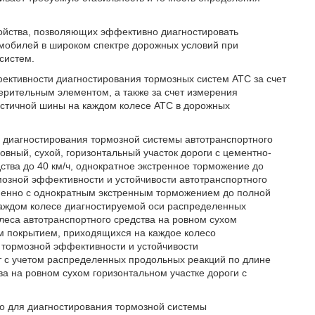
ойства, позволяющих эффективно диагностировать
мобилей в широком спектре дорожных условий при
систем.
ективности диагностирования тормозных систем АТС за счет
рительным элементом, а также за счет измерения
астичной шины на каждом колесе АТС в дорожных
бе диагностирования тормозной системы автотранспортного
овный, сухой, горизонтальный участок дороги с цементно-
ства до 40 км/ч, однократное экстренное торможение до
мозной эффективности и устойчивости автотранспортного
менно с однократным экстренным торможением до полной
каждом колесе диагностируемой оси распределенных
леса автотранспортного средства на ровном сухом
м покрытием, приходящихся на каждое колесо
 тормозной эффективности и устойчивости
т с учетом распределенных продольных реакций по длине
ва на ровном сухом горизонтальном участке дороги с
тво для диагностирования тормозной системы