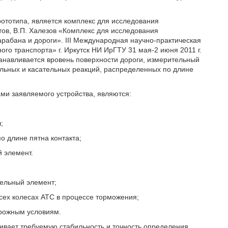
ототипа, является комплекс для исследования
тов, В.П. Халезов «Комплекс для исследования
арабана и дороги». III Международная научно-практическая
о транспорта» г. Иркутск НИ ИрГТУ 31 мая-2 июня 2011 г.
станавливается вровень поверхности дороги, измерительный
льных и касательных реакций, распределенных по длине
и заявляемого устройства, являются:
;
 длине пятна контакта;
й элемент.
тельный элемент;
сех колесах АТС в процессе торможения;
орожным условиям.
ечивает требуемую стабильность и точность определения