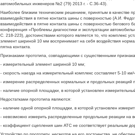
автомобильных инженеров №2 (79) 2013 г. - С.36-43).
Наиболее близким техническим решением, принятым в качестве пр
взаимодействия в пятне контакта шины с поверхностью (А.И. Федо
взаимодействия в пятне контакта шины с поверхностью бегового б
конференция «Проблемы диагностики и эксплуатации автомобильног
С. 218-223), достоинствами которого является то, что комплекс у
элемент шириной 10 мм воспринимает на себя воздействия норма
пятна контакта.
Признаками прототипа, совпадающими с существенными признакам
- измерительный элемент шириной 10 мм;
- скорость наезда на измерительный комплекс составляет 5-10 км/ч
- измерение распределенных нормальных и продольных реакций по
- наличие опорной площадки, в которой установлен измерительны
Недостатками прототипа являются:
- наличие одной опорной площадки, в которой установлен измери
- невозможно измерить распределенные продольные реакции на в
- коэффициент сцепления шин АТС не соответствует реальным д
Устройство по прототипу, несмотря на его достоинства, не обесп