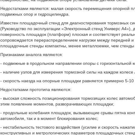
Недостатками являются: малая скорость перемещения опорной пл
подвижных опор и гидроцилиндра.
Известен площадочный стенд для диагностирования тормозных си
(Руководство по эксплуатации «Электронный стенд Универс А4»), д
поверхность площадок (платформ) плоская и соответствует реаль
сопровождается перераспределением нагрузки между передней и з
площадочные стенды компактны, менее металлоемки, чем стенды 
Признаками аналога являются:
- подвижные в продольном направлении опоры с горизонтальной к
- наличие узлов для измерения тормозной силы на каждом колесе
- скорость наезда на опорные площадки равняется примерно 5-10 
Недостатками прототипа являются:
- высокая сложность позиционирования тормозящих колес автомоб
этим появление моментов, разворачивающих площадки;
- продольные колебания площадок, вызывающие срывы пятна конта
автомобиля, так и в момент блокирования колес;
- нестабильность тестового воздействия (усилие и скорость нажати
конструктивных и метрологических параметров площадочных стен