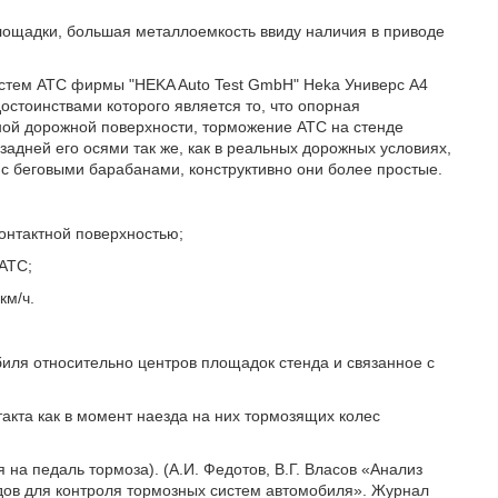
ощадки, большая металлоемкость ввиду наличия в приводе
стем АТС фирмы "HEKA Auto Test GmbH" Heka Универс A4
остоинствами которого является то, что опорная
ной дорожной поверхности, торможение АТС на стенде
адней его осями так же, как в реальных дорожных условиях,
с беговыми барабанами, конструктивно они более простые.
онтактной поверхностью;
 АТС;
км/ч.
иля относительно центров площадок стенда и связанное с
кта как в момент наезда на них тормозящих колес
я на педаль тормоза). (А.И. Федотов, В.Г. Власов «Анализ
дов для контроля тормозных систем автомобиля». Журнал