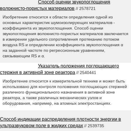
Способ оценки звукопоглощения
волокнисто-пористых материалов
// 2578721
Изобретение относится к области определения одной из
основных характеристик шумоизолирующих материалов -
коэффициента их звукопоглощения. Способ оценки
звукопоглощения волокнисто-пористых материалов заключается
в измерении удельного сопротивления протеканию потоком
воздуха RS и определении коэффициента звукопоглощения α
на заданной частоте по регрессионным уравнениям,
связывающим RS и α.
Указатель положения поглощающего
стержня в активной зоне реактора
// 2540441
Изобретение относится к измерительной технике и может быть
использовано для контроля положения поглощающих стержней
различного функционального назначения в активной зоне
реактора, а также различных механических узлов и
оборудования, например, на атомных электростанциях.
Способ индикации распределения плотности энергии в
ультразвуковом поле в жидких средах
// 2539735