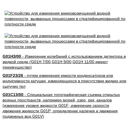
G01H3/00
- Измерение колебаний с использованием детектора в
жидкой среде (G01H 7/00,G01H 9/00,G01H 11/00 имеют
преимущество)
G01F23/26
- путем измерения емкости конденсаторов или
индуктивности катушек, изменяющихся в присутствии жидких или
сыпучих тел
G01C13/00
- Специальная топографическая съемка открытых
водных пространств, например морей, озер, рек, каналов
(измерение уровня жидкости G01F; измерение скорости
движения жидкости G01P; определение наличия и движения
подземных вод G01V)