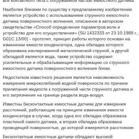
все контактного типа с погружаемой частью емкостного датчика.
Наиболее близким по существу к предлагаемому изобретению
является устройство с использованием струнного емкостного
датчика поверхностного волнения, описанное в авторском
свидетельстве «Способ определения параметров волн и
устройство для его осуществления» (SU 1432333 от 23.10.1988 г.,
G01C 13/00) - прототип, принцип работы которого основан на
изменении емкости конденсатора, одна обкладка которого
образована изолированной металлической струной, а другой
обкладкой является вода, также устройство содержит
усилительные и обрабатывающие информацию со струнного
емкостного датчика поверхностного волнения блоки.
Недостатком известного решения является невозможность
измерения микроколебаний водной поверхности по причине
прилипания жидкости к погруженной части струнного датчика и
его загрязнения на границе раздела вода-воздух.
Известны бесконтактные емкостные датчики для измерения
расстояний, работающие на принципе изменения емкости
конденсатора в случае, когда одна его обкладка образована
пластиной самого датчика, а вторая обкладка образована
проводящей поверхностью, до которой измеряется расстояние.
Бесконтактные емкостные датчики обладают высокой