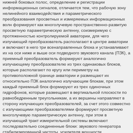
нижней боковых полос, определение и регистрации
информационных сигналов, отличается тем, что рабочую зону
нелинейного взаимодействия и параметрического
преобразования просветных и измеряемых информационных
волн формируют как многолучевую пространственно-развитую
просветную параметрическую антенну, соизмеримую с
протяженностью контролируемой акватории, для чего
излучающий преобразователь располагают в центре акватории
и включают в него три всенаправленных блока и устанавливают
их на оси ниже и выше оси подводного звукового канала (ПЗК), а
приемный преобразователь формируют аналогично
излучающему преобразователю из трех одинаковых блоков,
которые располагают по кругу или периметру на
противоположной границе акватории и размещают их
относительно ПЗК аналогично излучающим блокам, при этом
каждый приемный блок формируют из трех одиночных
гидрофонов, которые размещают в вертикальной плоскости по
равнобедренным треугольникам, а их вершины направляют в
сторону излучающих преобразователей, за счет этого совместно
с излучающими преобразователями формируют просветную
многолучевую параметрическую антенну, при этом в
излучающий тракт измерительной системы включают
последовательно соединенные блоки: звукового генератора
стабилизированной частоты, усилителя мощности,