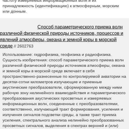
частоту измеряемых информационных волн и их
принадлежность (идентификацию) к атмосферным, морским
или донным.
Способ параметрического приема волн
различной физической природы источников, процессов и
явлений атмосферы, океана и земной коры в морской
среде
// 2602763
Использование: гидрофизика, геофизика и радиофизика.
Сущность изобретения: способ параметрического приема волн
различной физической природы источников атмосферы, океана
и земной коры в морской среде включает в себя
пространственно-разнесенные по контролируемой акватории на
десятки-сотни километров излучающие и приемные
акустические преобразователи, сформированную между ними
рабочую зону нелинейного взаимодействия и параметрического
преобразования акустических просветных и измеряемых
информационных волн, соединенные с преобразователями,
соответственно, излучающий тракт формирования, усиления и
излучения сигналов подсветки среды, а также тракт приема
усиления, спектрального анализа нелинейно преобразованных
просветных сигналов, выделения в спектрах верхней и (или)