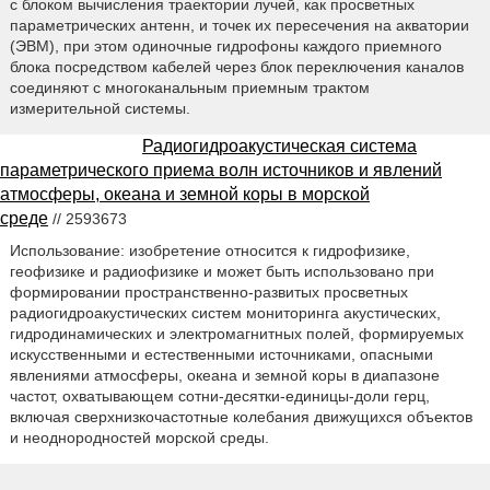
с блоком вычисления траектории лучей, как просветных
параметрических антенн, и точек их пересечения на акватории
(ЭВМ), при этом одиночные гидрофоны каждого приемного
блока посредством кабелей через блок переключения каналов
соединяют с многоканальным приемным трактом
измерительной системы.
Радиогидроакустическая система
параметрического приема волн источников и явлений
атмосферы, океана и земной коры в морской
среде
// 2593673
Использование: изобретение относится к гидрофизике,
геофизике и радиофизике и может быть использовано при
формировании пространственно-развитых просветных
радиогидроакустических систем мониторинга акустических,
гидродинамических и электромагнитных полей, формируемых
искусственными и естественными источниками, опасными
явлениями атмосферы, океана и земной коры в диапазоне
частот, охватывающем сотни-десятки-единицы-доли герц,
включая сверхнизкочастотные колебания движущихся объектов
и неоднородностей морской среды.