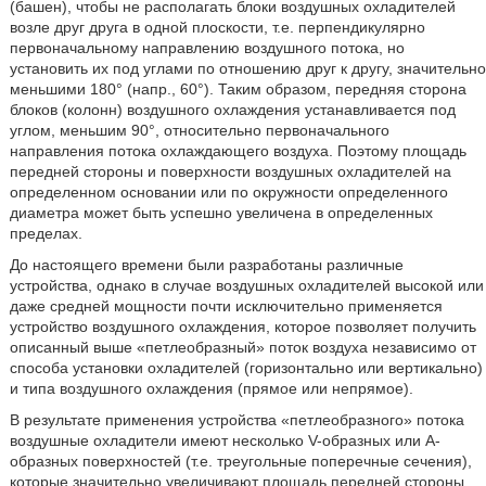
(башен), чтобы не располагать блоки воздушных охладителей
возле друг друга в одной плоскости, т.е. перпендикулярно
первоначальному направлению воздушного потока, но
установить их под углами по отношению друг к другу, значительно
меньшими 180° (напр., 60°). Таким образом, передняя сторона
блоков (колонн) воздушного охлаждения устанавливается под
углом, меньшим 90°, относительно первоначального
направления потока охлаждающего воздуха. Поэтому площадь
передней стороны и поверхности воздушных охладителей на
определенном основании или по окружности определенного
диаметра может быть успешно увеличена в определенных
пределах.
До настоящего времени были разработаны различные
устройства, однако в случае воздушных охладителей высокой или
даже средней мощности почти исключительно применяется
устройство воздушного охлаждения, которое позволяет получить
описанный выше «петлеобразный» поток воздуха независимо от
способа установки охладителей (горизонтально или вертикально)
и типа воздушного охлаждения (прямое или непрямое).
В результате применения устройства «петлеобразного» потока
воздушные охладители имеют несколько V-образных или А-
образных поверхностей (т.е. треугольные поперечные сечения),
которые значительно увеличивают площадь передней стороны