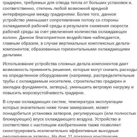
градирен, требуемых для отвода тепла от больших установок и,
соответственно, степень любой возможной вредной
интерференции между градирнями. Более того, данное
устройство уменьшает сопротивление потоку со стороны
охлаждаемой рабочей среды в результате снижения скорости
рабочей среды за счет увеличения количества охлаждающих
колонн. Данное благоприятное воздействие наблюдается,
главным образом, в случае вертикальных комплексных дельта-
компонентов, образованных горизонтальными охлаждающими
дельтами.
Использование устройства сложных дельта-компонентов дает
возможность применять решения, которые могут снизить расходы
на определенное оборудование (например, распределительные
трубы с охлаждаемым носителем, строительство градирен и
закладка фундамента, затворы), уменьшить ветровую нагрузку и
повысить морозоустойчивость градирни.
В случае охлаждающих систем, температура эксплуатации
которых значительно ниже точки замерзания, может
понадобиться установка затворов, регулирующих (или полностью
блокирующих) впуск охлаждающего воздуха. Устройство в
соответствии с настоящим изобретением также позволяет
сконструировать исключительно эффективные выходные
регулируемые затворы. На фиг. 11 показана конструкция,