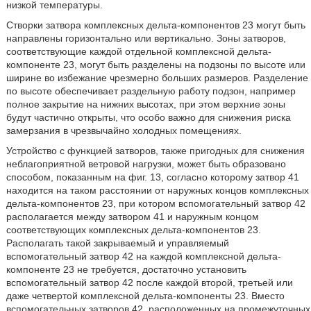
низкой температуры.
Створки затвора комплексных дельта-компонентов 23 могут быть
направлены горизонтально или вертикально. Зоны затворов,
соответствующие каждой отдельной комплексной дельта-
компоненте 23, могут быть разделены на подзоны по высоте или
ширине во избежание чрезмерно больших размеров. Разделение
по высоте обеспечивает раздельную работу подзон, например
полное закрытие на нижних высотах, при этом верхние зоны
будут частично открыты, что особо важно для снижения риска
замерзания в чрезвычайно холодных помещениях.
Устройство с функцией затворов, также пригодных для снижения
неблагоприятной ветровой нагрузки, может быть образовано
способом, показанным на фиг. 13, согласно которому затвор 41
находится на таком расстоянии от наружных концов комплексных
дельта-компонентов 23, при котором вспомогательный затвор 42
располагается между затвором 41 и наружным концом
соответствующих комплексных дельта-компонентов 23.
Располагать такой закрываемый и управляемый
вспомогательный затвор 42 на каждой комплексной дельта-
компоненте 23 не требуется, достаточно установить
вспомогательный затвор 42 после каждой второй, третьей или
даже четвертой комплексной дельта-компоненты 23. Вместо
вспомогательных затворов 42, расположенных на промежуточных