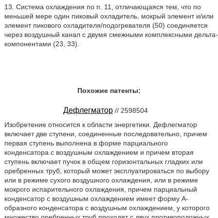
13. Система охлаждения по п. 11, отличающаяся тем, что по
меньшей мере один пиковый охладитель, мокрый элемент и/или
элемент пикового охладителя/подогревателя (50) соединяется
через воздушный канал с двумя смежными комплексными дельта-
компонентами (23, 33).
Похожие патенты:
Дефлегматор
// 2598504
Изобретение относится к области энергетики. Дефлегматор
включает две ступени, соединенные последовательно, причем
первая ступень выполнена в форме парциального
конденсатора с воздушным охлаждением и причем вторая
ступень включает пучок в общем горизонтальных гладких или
оребренных труб, который может эксплуатироваться по выбору
или в режиме сухого воздушного охлаждения, или в режиме
мокрого испарительного охлаждения, причем парциальный
конденсатор с воздушным охлаждением имеет форму А-
образного конденсатора с воздушным охлаждением, у которого
множество оребренных труб проходят с двух противоположных