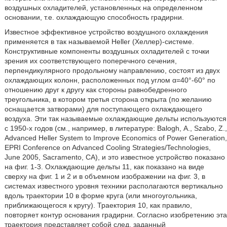
воздушных охладителей, установленных на определенном
основании, т.е. охлаждающую способность градирни.
Известное эффективное устройство воздушного охлаждения
применяется в так называемой Heller (Хеллер)-системе.
Конструктивные компоненты воздушных охладителей с точки
зрения их соответствующего поперечного сечения,
перпендикулярного продольному направлению, состоят из двух
охлаждающих колонн, расположенных под углом α=40°-60° по
отношению друг к другу как стороны равнобедренного
треугольника, в котором третья сторона открыта (по желанию
оснащается затворами) для поступающего охлаждающего
воздуха. Эти так называемые охлаждающие дельты используются
с 1950-х годов (см., например, в литературе: Balogh, Α., Szabo, Ζ.,
Advanced Heller System to Improve Economics of Power Generation,
EPRI Conference on Advanced Cooling Strategies/Technologies,
June 2005, Sacramento, CA), и это известное устройство показано
на фиг. 1-3. Охлаждающие дельты 11, как показано на виде
сверху на фиг. 1 и 2 и в объемном изображении на фиг. 3, в
системах известного уровня техники располагаются вертикально
вдоль траектории 10 в форме круга (или многоугольника,
приближающегося к кругу). Траектория 10, как правило,
повторяет контур основания градирни. Согласно изобретению эта
траектория представляет собой след, заданный