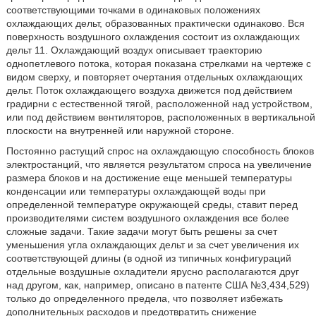
соответствующими точками в одинаковых положениях
охлаждающих дельт, образованных практически одинаково. Вся
поверхность воздушного охлаждения состоит из охлаждающих
дельт 11. Охлаждающий воздух описывает траекторию
однопетлевого потока, которая показана стрелками на чертеже с
видом сверху, и повторяет очертания отдельных охлаждающих
дельт. Поток охлаждающего воздуха движется под действием
градирни с естественной тягой, расположенной над устройством,
или под действием вентиляторов, расположенных в вертикальной
плоскости на внутренней или наружной стороне.
Постоянно растущий спрос на охлаждающую способность блоков
электростанций, что является результатом спроса на увеличение
размера блоков и на достижение еще меньшей температуры
конденсации или температуры охлаждающей воды при
определенной температуре окружающей среды, ставит перед
производителями систем воздушного охлаждения все более
сложные задачи. Такие задачи могут быть решены за счет
уменьшения угла охлаждающих дельт и за счет увеличения их
соответствующей длины (в одной из типичных конфигураций
отдельные воздушные охладители ярусно располагаются друг
над другом, как, например, описано в патенте США №3,434,529)
только до определенного предела, что позволяет избежать
дополнительных расходов и предотвратить снижение