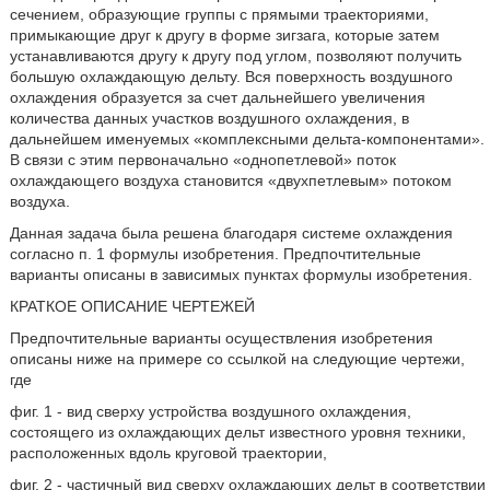
сечением, образующие группы с прямыми траекториями,
примыкающие друг к другу в форме зигзага, которые затем
устанавливаются другу к другу под углом, позволяют получить
большую охлаждающую дельту. Вся поверхность воздушного
охлаждения образуется за счет дальнейшего увеличения
количества данных участков воздушного охлаждения, в
дальнейшем именуемых «комплексными дельта-компонентами».
В связи с этим первоначально «однопетлевой» поток
охлаждающего воздуха становится «двухпетлевым» потоком
воздуха.
Данная задача была решена благодаря системе охлаждения
согласно п. 1 формулы изобретения. Предпочтительные
варианты описаны в зависимых пунктах формулы изобретения.
КРАТКОЕ ОПИСАНИЕ ЧЕРТЕЖЕЙ
Предпочтительные варианты осуществления изобретения
описаны ниже на примере со ссылкой на следующие чертежи,
где
фиг. 1 - вид сверху устройства воздушного охлаждения,
состоящего из охлаждающих дельт известного уровня техники,
расположенных вдоль круговой траектории,
фиг. 2 - частичный вид сверху охлаждающих дельт в соответствии