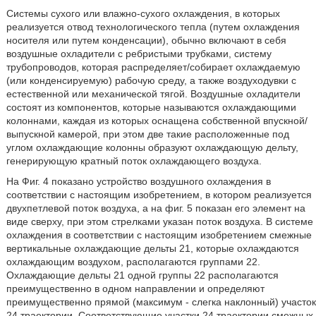
Системы сухого или влажно-сухого охлаждения, в которых
реализуется отвод технологического тепла (путем охлаждения
носителя или путем конденсации), обычно включают в себя
воздушные охладители с ребристыми трубками, систему
трубопроводов, которая распределяет/собирает охлаждаемую
(или конденсируемую) рабочую среду, а также воздуходувки с
естественной или механической тягой. Воздушные охладители
состоят из компонентов, которые называются охлаждающими
колоннами, каждая из которых оснащена собственной впускной/
выпускной камерой, при этом две такие расположенные под
углом охлаждающие колонны образуют охлаждающую дельту,
генерирующую кратный поток охлаждающего воздуха.
На Фиг. 4 показано устройство воздушного охлаждения в
соответствии с настоящим изобретением, в котором реализуется
двухпетлевой поток воздуха, а на фиг. 5 показан его элемент на
виде сверху, при этом стрелками указан поток воздуха. В системе
охлаждения в соответствии с настоящим изобретением смежные
вертикальные охлаждающие дельты 21, которые охлаждаются
охлаждающим воздухом, располагаются группами 22.
Охлаждающие дельты 21 одной группы 22 располагаются
преимущественно в одном направлении и определяют
преимущественно прямой (максимум - слегка наклонный) участок
24 траектории. Соответствующие участки 24 траектории смежных