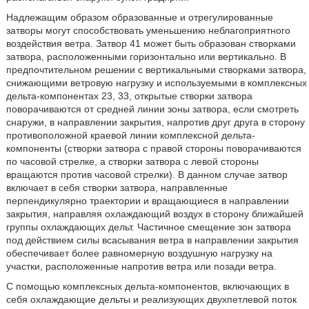
Надлежащим образом образованные и отрегулированные
затворы могут способствовать уменьшению неблагоприятного
воздействия ветра. Затвор 41 может быть образован створками
затвора, расположенными горизонтально или вертикально. В
предпочтительном решении с вертикальными створками затвора,
снижающими ветровую нагрузку и используемыми в комплексных
дельта-компонентах 23, 33, открытые створки затвора
поворачиваются от средней линии зоны затвора, если смотреть
снаружи, в направлении закрытия, напротив друг друга в сторону
противоположной краевой линии комплексной дельта-
компоненты (створки затвора с правой стороны поворачиваются
по часовой стрелке, а створки затвора с левой стороны
вращаются против часовой стрелки). В данном случае затвор
включает в себя створки затвора, направленные
перпендикулярно траектории и вращающиеся в направлении
закрытия, направляя охлаждающий воздух в сторону ближайшей
группы охлаждающих дельт. Частичное смещение зон затвора
под действием силы всасывания ветра в направлении закрытия
обеспечивает более равномерную воздушную нагрузку на
участки, расположенные напротив ветра или позади ветра.
С помощью комплексных дельта-компонентов, включающих в
себя охлаждающие дельты и реализующих двухпетлевой поток