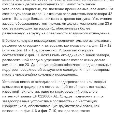
комплексных дельта-компонентах 23, могут быть также
установлены пористые, т.е. частично проницаемые, элементы. За
счет регулировки степени открытия вспомогательного затвора 42
может быть еще больше снижена ветровая нагрузка. Увеличение
зазора, образованного комплексными дельта-компонентами 23 и
соответствующим затвором 41, обеспечивает более
равномерную нагрузку на поверхности воздушного охлаждения.
В более холодных помещениях предпочтительнее использовать
решения со створками и затворами, как показано на фиг. 11 и 12
(или на фиг. 11 и 13), совместно. Устройство створки в
соответствии с фиг. 11 может быть объединено с зоной затвора,
расположенной среди внутренних пиков комплексных дельта-
компонентов 23. Данное устройство облегчает предварительный
подогрев поверхностей воздушного охлаждения при повторном
пуске в чрезвычайно холодных помещениях.
Установка пиковых охладителей, подогревателей или мокрых
элементов в градирнях с естественной тягой является частью
известной технологии, одно из таких решений описано в
патентной заявке ЕР 0220607 А1. Следует подчеркнуть, что
звездообразные устройства в соответствии с настоящим
изобретением, обеспечивающие двухпетлевой поток, как
показано на фиг. 4-6 и фиг. 7-10, как правило, также