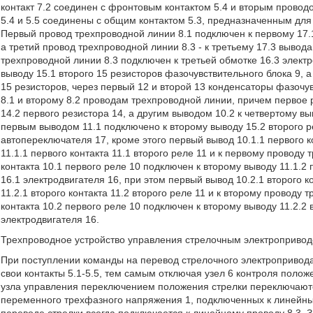
контакт 7.2 соединен с фронтовым контактом 5.4 и вторым провод
5.4 и 5.5 соединены с общим контактом 5.3, предназначенным для
Первый провод трехпроводной линии 8.1 подключен к первому 17.1,
а третий провод трехпроводной линии 8.3 - к третьему 17.3 вывод
трехпроводной линии 8.3 подключен к третьей обмотке 16.3 электр
выводу 15.1 второго 15 резисторов фазочувствительного блока 9, а
15 резисторов, через первый 12 и второй 13 конденсаторы фазочу
8.1 и второму 8.2 проводам трехпроводной линии, причем первое
14.2 первого резистора 14, а другим выводом 10.2 к четвертому в
первым выводом 11.1 подключено к второму выводу 15.2 второго ре
автопереключателя 17, кроме этого первый вывод 10.1.1 первого к
11.1.1 первого контакта 11.1 второго реле 11 и к первому проводу 
контакта 10.1 первого реле 10 подключен к второму выводу 11.1.2 п
16.1 электродвигателя 16, при этом первый вывод 10.2.1 второго 
11.2.1 второго контакта 11.2 второго реле 11 и к второму проводу 
контакта 10.2 первого реле 10 подключен к второму выводу 11.2.2 в
электродвигателя 16.
Трехпроводное устройство управления стрелочным электроприво
При поступлении команды на перевод стрелочного электропривода
свои контакты 5.1-5.5, тем самым отключая узел 6 контроля положе
узла управления переключением положения стрелки переключаютс
переменного трехфазного напряжения 1, подключенных к линейным