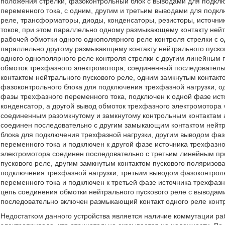
положения стрелки, фазоконтрольный блок с выводами для подклю
переменного тока, с одним, другим и третьим выводами для подк
реле, трансформаторы, диоды, конденсаторы, резисторы, источни
токов, при этом параллельно одному размыкающему контакту ней
рабочей обмотки одного однополярного реле контроля стрелки с 
параллельно другому размыкающему контакту нейтрального пуско
одного однополярного реле контроля стрелки с другим линейным 
обмоток трехфазного электромотора, соединенный последовател
контактом нейтрального пускового реле, одним замкнутым контак
фазоконтрольного блока для подключения трехфазной нагрузки, 
фазы трехфазного переменного тока, подключен к одной фазе ист
конденсатор, а другой вывод обмоток трехфазного электромотора
соединенным разомкнутому и замкнутому контрольным контактам 
соединен последовательно с другим замыкающим контактом нейтр
блока для подключения трехфазной нагрузки, другим выводом фа
переменного тока и подключен к другой фазе источника трехфазно
электромотора соединен последовательно с третьим линейным п
пускового реле, другим замкнутым контактом пускового поляризов
подключения трехфазной нагрузки, третьим выводом фазоконтрол
переменного тока и подключен к третьей фазе источника трехфазн
цепь соединения обмотки нейтрального пускового реле с выводам
последовательно включен размыкающий контакт одного реле контр
Недостатком данного устройства является наличие коммутации ра