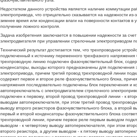
фазочувствительного узла.
Недостатком данного устройства является наличие коммутации ра
электропривода, что отрицательно сказывается на надежности из-
зимнее время или конденсации влаги на поверхности контактов в 
получение ложного контроля.
Задача изобретения заключается в повышении надежности за счет
электродвигателя при управлении стрелочным электроприводом п
Технический результат достигается тем, что трехпроводное устр
подключенный к источнику переменного трехфазного напряжения б
трехпроводную линию подключен фазочувствительный блок, содер
конденсаторы, выходы которого предназначены для подключения 
электропривода, причем третий провод трехпроводной линии подк
содержит первое и второе реле фазочувствительного блока, прич
напряжения последовательно подключены блок переключения и ко
автопереключатель с электродвигателем стрелочного электроприв
подключен к первому, второй провод трехпроводной линии - к втор
выводам автопереключателя, при этом третий провод трехпроводн
выводу второго резисторов фазочувствительного блока, а второй в
первый и второй конденсаторы фазочувствительного блока соотве
трехпроводной линии, причем первое реле первым выводом подклю
выводом - к четвертому выводу автопереключателя, при этом вто
второго резистора, а другим выводом - к пятому выводу автоперек