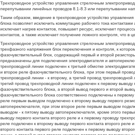
Трехпроводное устройство управления стрелочным электропривод
перепутывании линейных проводов 8.1-8.3 или перепутывании нап
Таким образом, введение в трехпроводное устройство управлени
блока позволяет исключить коммутацию рабочего тока контактами 
исключает нагрев контактов, повышает ресурс, исключает процесс
контактов, а также исключает получение ложного контроля, что в
Трехпроводное устройство управления стрелочным электроприво
трехфазного напряжения блок переключения и контроля, к котор
фазочувствительный блок, содержащий первый и второй резисторы
предназначены для подключения электродвигателя и автопереключ
трехпроводной линии подключен к третьей обмотке электродвигат
и второе реле фазочувствительного блока, при этом первый прово
трехпроводной линии - к второму, а третий провод трехпроводной
третий провод трехпроводной линии подключен к первому выводу 
фазочувствительного блока, а второй вывод первого и второй выво
фазочувствительного блока соответственно подключены к первому
реле первым выводом подключено к второму выводу первого резист
автопереключателя, при этом второе реле первым выводом подклю
выводом - к пятому выводу автопереключателя, кроме этого первы
выводу первого контакта второго реле и к первому проводу трехпр
реле подключен к второму выводу первого контакта второго реле и
второго контакта первого реле подключен к первому выводу второг