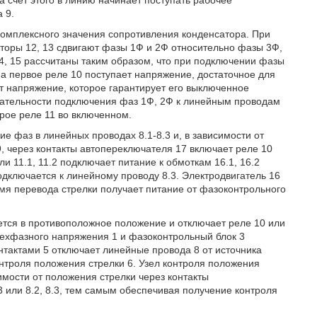
а счет этого в линию начинает поступать рабочее
 9.
 комплексного значения сопротивления конденсатора. При
аторы 12, 13 сдвигают фазы 1Ф и 2Ф относительно фазы 3Ф,
14, 15 рассчитаны таким образом, что при подключении фазы
на первое реле 10 поступает напряжение, достаточное для
ет напряжение, которое гарантирует его выключенное
овательности подключения фаз 1Ф, 2Ф к линейным проводам
орое реле 11 во включенном.
е фаз в линейных проводах 8.1-8.3 и, в зависимости от
, через контакты автопереключателя 17 включает реле 10
ли 11.1, 11.2 подключает питание к обмоткам 16.1, 16.2
одключается к линейному проводу 8.3. Электродвигатель 16
емя перевода стрелки получает питание от фазоконтрольного
ется в противоположное положение и отключает реле 10 или
трехфазного напряжения 1 и фазоконтрольный блок 3
нтактами 5 отключает линейные провода 8 от источника
нтроля положения стрелки 6. Узел контроля положения
имости от положения стрелки через контакты
 или 8.2, 8.3, тем самым обеспечивая получение контроля