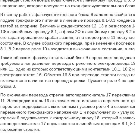
переводе стрелки всегда подключается к линейному проводу 8.3. З
напряжение, которое поступает на вход фазочувствительного блока
В основу работы фазочувствительного блока 9 заложено свойство
подаче трехфазного питания в линейные провода 8.1-8.3 конденс
взятой за опорную. Величины конденсаторов 12, 13 и резисторов 
1Ф к линейному проводу 8.1, а фазы 2Ф к линейному проводу 8.2 
его гарантированного срабатывания, а на второе реле 11 поступа
состояние. В случае обратного перевода, при изменении послед
8.1, 8.2 первое реле 10 находится в выключенном состоянии, а вт
Таким образом, фазочувствительный блок 9 определяет чередовани
требуемого направления перевода стрелочного электропривода 19
или 11, одно из которых соответствующими контактами 10.1, 10.2 и
электродвигателя 16. Обмотка 16.3 при переводе стрелки всегда п
включается и начинается перевод стрелки. Пусковое реле 4 во вр
блока 3.
По окончании перевода стрелки автопереключатель 17 переключа
11. Электродвигатель 16 отключается от источника переменного 
перестает поддерживать включенным пусковое реле 4 и своими ко
переменного трехфазного напряжения 1 и подключает их к узлу ко
стрелки 6 подключается к контрольному диоду 18, который в завис
автопереключателя 17 подключается к линейным проводам 8.1, 8.3
положения стрелки.