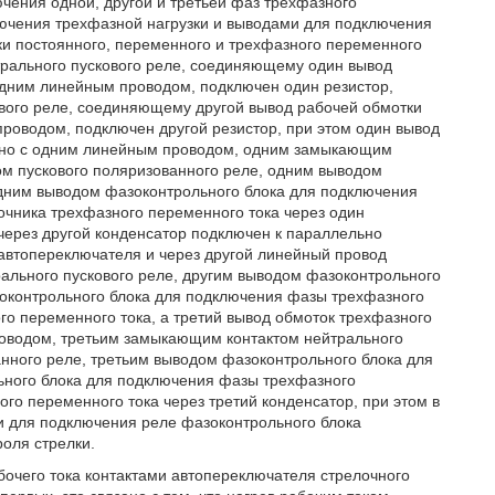
чения одной, другой и третьей фаз трехфазного
лючения трехфазной нагрузки и выводами для подключения
ки постоянного, переменного и трехфазного переменного
трального пускового реле, соединяющему один вывод
одним линейным проводом, подключен один резистор,
вого реле, соединяющему другой вывод рабочей обмотки
проводом, подключен другой резистор, при этом один вывод
ьно с одним линейным проводом, одним замыкающим
том пускового поляризованного реле, одним выводом
одним выводом фазоконтрольного блока для подключения
очника трехфазного переменного тока через один
 через другой конденсатор подключен к параллельно
автопереключателя и через другой линейный провод
ального пускового реле, другим выводом фазоконтрольного
зоконтрольного блока для подключения фазы трехфазного
го переменного тока, а третий вывод обмоток трехфазного
роводом, третьим замыкающим контактом нейтрального
анного реле, третьим выводом фазоконтрольного блока для
ьного блока для подключения фазы трехфазного
ого переменного тока через третий конденсатор, при этом в
и для подключения реле фазоконтрольного блока
оля стрелки.
бочего тока контактами автопереключателя стрелочного