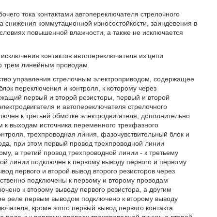
бочего тока контактами автопереключателя стрелочного
за снижения коммутационной износостойкости, заиндевения в
условиях повышенной влажности, а также не исключается
 исключения контактов автопереключателя из цепи
о трем линейным проводам.
ойство управления стрелочным электроприводом, содержащее
лок переключения и контроля, к которому через
жащий первый и второй резисторы, первый и второй
электродвигателя и автопереключателя стрелочного
лючен к третьей обмотке электродвигателя, дополнительно
ем к выходам источника переменного трехфазного
нтроля, трехпроводная линия, фазочувствительный блок и
ода, при этом первый провод трехпроводной линии
ому, а третий провод трехпроводной линии - к третьему
ой линии подключен к первому выводу первого и первому
ывод первого и второй вывод второго резисторов через
тственно подключены к первому и второму проводам
чено к второму выводу первого резистора, а другим
рое реле первым выводом подключено к второму выводу
лючателя, кроме этого первый вывод первого контакта