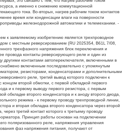
первых, это связано с тем, что нагрев рабочим током
ресурса, а именно к снижению коммутационной
екающего тока. Во-вторых, нагрев рабочим током контактов
имнее время или конденсации влаги на поверхности
троприводы железнодорожной автоматики и телемеханики. -
ием к заявляемому изобретению является трехпроводное
дом с местным реверсированием (RU 2025354, B61L 7/08,
енного трехфазного напряжения блок переключения и
 ее провода контакты реверсирующего реле и один из
ду другими контактами автопереключателя, включенными в
е снабжено включенным последовательно с упомянутым
рматором, резисторами, конденсаторами и дополнительными
еверсивного реле, третий вывод которого подключен к
 концом второй обмотки, с первой обкладкой первого
иода и к первому выводу первого резистора, с первым
ой обкладке второго конденсатора и к аноду второго диода,
рольного режима - к первому проводу трехпроводной линии,
стора и вторая обкладка второго конденсатора через второй
 через третий контакт которого к третьему проводу
форматора. Принцип работы основан на подключении
его поляризованного реле, напряжения управления
дования фаз напряжения питания, получают от