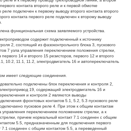
о реле и к первому проводу трехпроводной линии, а второй
первого контакта второго реле и к первой обмотке
о реле подключен к первому выводу второго контакта второго
орого контакта первого реле подключен к второму выводу
я.
влена функциональная схема заявляемого устройства.
ектроприводом содержит подключенный к источнику
оля 2, состоящий из фазоконтрольного блока 3, пускового
тактов 7 узла управления переключением положения стрелки,
первого 14 и второго 15 резисторов, первого 12 и второго
.1, 10.2, 11.1, 11.2, электродвигатель 16 и автопереключатель
дом имеет следующие соединения.
довательно подключены блок переключения и контроля 2,
электропривод 19, содержащий электродвигатель 16 и
переключения и контроля 2 являются выводы
ключения фронтовых контактов 5.1, 5.2, 5.3 пускового реле
одключаено пусковое реле 4. При этом к общим контактам
зла управления переключением положением стрелки, а к
 стрелки, причем нормальный контакт 7.1 соединен с общим
онтактом 5.5, предназначенным для подключения первого
 7.1 соединен с общим контактом 5.5, а переведенный