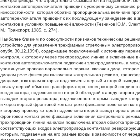
электропривода, что отрицательно сказывается на надежности. Во-
контактов автопереключателя приводит к ускоренному снижению 
износостойкости, которая обратно пропорциональна величине прот
автопереключателя приводит к их последующему заиндевению в з
контактов в условиях повышенной влажности (Резников Ю.М. Элек
М.: Транспорт, 1985. с. 274).
Наиболее близким по совокупности признаков техническим решен
устройство для управления трехфазным стрелочным электроприво
опубл. 30.12.1994), содержащее подключенный к источнику перем
контроля, к которому через трехпроводную линию и включенные в
контактов автопереключателя подключен электродвигатель, а меж
упомянутые провода параллельно первым, включен диод, которо
диодом реле фиксации включения контрольного режима, трансфо
диодами, к катодам которых подключены первый и второй выводы р
началу первой обмотки трансформатора, конец которой соединен с
конденсатора, подключенного второй обкладкой к аноду второго д
выводом второго резистора, подключенного вторым выводом к перв
и через первый фронтовой контакт реле фиксации включения конт
к второму проводу которой подключены второй вывод первого рези
фронтовой контакт реле фиксации включения контрольного режима,
трехпроводной линии началом подключена вторая обмотка транс
соответствующих входов электропривода контактами реверсирующ
которым, подаваемые на его разные входы в зависимости от чере