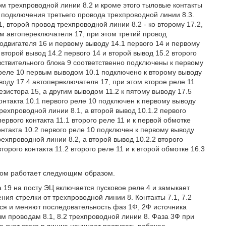
ом трехпроводной линии 8.2 и кроме этого тыловые контакты
 подключения третьего провода трехпроводной линии 8.3.
 второй провод трехпроводной линии 8.2 - ко второму 17.2,
ам автопереключателя 17, при этом третий провод
одвигателя 16 и первому выводу 14.1 первого 14 и первому
 второй вывод 14.2 первого 14 и второй вывод 15.2 второго
вствительного блока 9 соответственно подключены к первому
 реле 10 первым выводом 10.1 подключено к второму выводу
ыводу 17.4 автопереключателя 17, при этом второе реле 11
зистора 15, а другим выводом 11.2 к пятому выводу 17.5
онтакта 10.1 первого реле 10 подключен к первому выводу
трехпроводной линии 8.1, а второй вывод 10.1.2 первого
ервого контакта 11.1 второго реле 11 и к первой обмотке
контакта 10.2 первого реле 10 подключен к первому выводу
трехпроводной линии 8.2, а второй вывод 10.2.2 второго
торого контакта 11.2 второго реле 11 и к второй обмотке 16.3
дом работает следующим образом.
 19 на посту ЭЦ включается пусковое реле 4 и замыкает
ния стрелки от трехпроводной линии 8. Контакты 7.1, 7.2
я и меняют последовательность фаз 1Ф, 2Ф источника
 проводам 8.1, 8.2 трехпроводной линии 8. Фаза 3Ф при