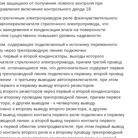
ом защищено от получения ложного контроля при
равления включения контрольного диода 18.
я стрелочным электроприводом реле фазочувствительного
автопереключателя стрелочного электропривода, что
ы заиндевения и конденсации влаги на поверхности
 целом существенно повышает уровень надежности.
дом, содержащее подключенный к источнику переменного
ому через трехпроводную линию подключен
, первый и второй конденсаторы, выходы которого
ателя стрелочного электропривода, причем третий провод
еля, отличающееся тем, что дополнительно содержит первое
д трехпроводной линии подключен к первому, второй провод
 линии - к третьему выводам автопереключателя, при этом
первого и первому выводу второго резисторов
д второго резисторов через первый и второй конденсаторы
 и второму проводам трехпроводной линии, причем первое
ора, а другим выводом - к четвертому выводу
чено к второму выводу второго резистора, а другим
й вывод первого контакта первого реле подключен к первому
оводной линии, а второй вывод первого контакта первого
 к первой обмотке электродвигателя, при этом первый вывод
о контакта второго реле и к второму проводу трехпроводной