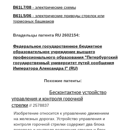
B61L7/08
- электрические схемы
B61L5/06
- электрические приводы стрелок или
тормозных башмаков
Владельцы патента RU 2602154:
Федеральное государственное бюджетное
образовательное учреждение высшего
профессионального образования "Петербургский
государственный университет путей сообщения
Императора Александра I" (RU)
Похожие патенты:
Бесконтактное устройство
управления и контроля горочной
стрелки
// 2578837
Изобретение относится к управлению движением
на железных дорогах. Устройство управления и
контроля горочной стрелки содержит два блока
перевода и контроля положения стрелки и блок