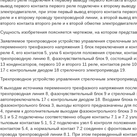
первого реле подключен к первому выводу первого контакта второг
вывод первого контакта первого реле подключен к второму выводу 
электродвигателя, при этом первый вывод второго контакта первог
реле и к второму проводу трехпроводной линии, а второй вывод вт
второго контакта второго реле и к второй обмотке электродвигател
Сущность изобретения поясняется чертежом, на котором предста
Заявляемое трехпроводное устройство управления стрелочным эл
переменного трехфазного напряжения 1 блок переключения и контр
реле 4, его контактов 5, узла 6 контроля положения стрелки, кон
трехпроводную линию 8, фазочувствительный блок 9, состоящий из 
13 конденсаторов, первого 10 и второго 11 реле, контактов реле 10
17 с контрольным диодом 18 стрелочного электропривода 19.
Трехпроводное устройство управления стрелочным электроприво
К выходам источника переменного трехфазного напряжения после
трехпроводная линия 8, фазочувствительный блок 9 и стрелочный 
автопереключатель 17 с контрольным диодом 18. Входами блока 
фазоконтрольного блока 3, выходы которого предназначены для под
4, причем к дополнительным выходам фазоконтрольного блока 3 п
5.1 и 5.2 подключены соответственно общие контакты 7.1 и 7.2 у
тыловым контактам 5.1, 5.2 подключен узел 6 контроля положения
контактом 5.4, а нормальный контакт 7.2 соединен с фронтовым к
провода трехпроводной линии 8.1. При этом переведенный контакт