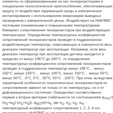
элементы со сформированными на них тензорезисторами в
специальное технологическое приспособление, обеспечивающее
защиту от воздействия окружающей среды и электрическое
контактирование с использованием микросварки выводных
проводников с измерительной цепью. Воздействуют на НиМЭМС
тестовыми пониженными и повышенными температурами.
Измеряют сопротивления тензорезисторов при воздействующих
температурах. Определение температурных коэффициентов
сопротивлений тензорезисторов проводят в поддиапазонах
воздействующих температур, охватывающих в совокупности весь
диапазон температур при эксплуатации. Например, если весь
диапазон температур при эксплуатации датчика находится в
пределах от минус 196°С до 100°С, то определение
температурных коэффициентов сопротивлений тензорезисторов
проводят в поддиапазонах температур минус 196°С… минус
150°С, минус 150°С… минус 100°С, минус 100°С… минус 50°С,
минус 50°С…0°С, 0°С…50°С, 50°С…100°С. При этом, вследствие
характерной особенности тонкопленочных тензорезисторов их
сопротивления зависят не только от их температуры, но и от
деформационного состояния. Определяют соответственно
первый и вторые критерии стабильности по соотношениям ψ
=|
τ01j
(α
+α
)-(α
+α
)|, ψ
(α)=α
, где α
, α
, α
, α
, -
2j
4j
1j
3j
ij02
ij
1j
2j
3j
4j
температурный коэффициент сопротивления 1, 2, 3, 4-ого
тензорезистора НиМЭМС в j-ом температурном диапазоне; α
, -