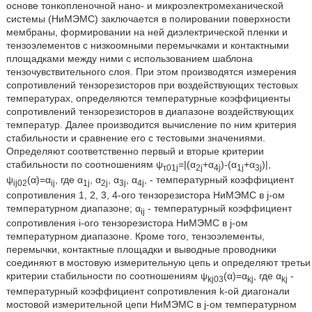
основе тонкопленочной нано- и микроэлектромеханической
системы (НиМЭМС) заключается в полировании поверхности
мембраны, формировании на ней диэлектрической пленки и
тензоэлементов с низкоомными перемычками и контактными
площадками между ними с использованием шаблона
тензочувствительного слоя. При этом производятся измерения
сопротивлений тензорезисторов при воздействующих тестовых
температурах, определяются температурные коэффициенты
сопротивлений тензорезисторов в диапазоне воздействующих
температур. Далее производится вычисление по ним критерия
стабильности и сравнение его с тестовыми значениями.
Определяют соответственно первый и вторые критерии
стабильности по соотношениям ψ
=|(α
+α
)-(α
+α
)|,
τ01j
2j
4j
1j
3j
ψ
(α)=α
, где α
, α
, α
, α
, - температурный коэффициент
ij02
ij
1j
2j
3j
4j
сопротивления 1, 2, 3, 4-ого тензорезистора НиМЭМС в j-ом
температурном диапазоне; α
- температурный коэффициент
ij
сопротивления i-ого тензорезистора НиМЭМС в j-ом
температурном диапазоне. Кроме того, тензоэлементы,
перемычки, контактные площадки и выводные проводники
соединяют в мостовую измерительную цепь и определяют третьи
критерии стабильности по соотношениям ψ
(α)=α
, где α
-
kj03
kj
kj
температурный коэффициент сопротивления k-ой диагонали
мостовой измерительной цепи НиМЭМС в j-ом температурном