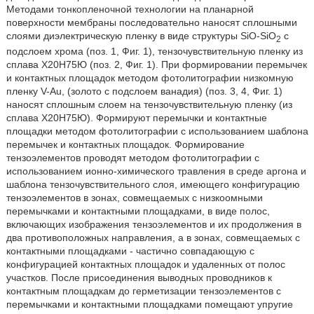
Методами тонкопленочной технологии на планарной
поверхности мембраны последовательно наносят сплошными
слоями диэлектрическую пленку в виде структуры SiO-SiO
с
2
подслоем хрома (поз. 1, Фиг. 1), тензочувствительную пленку из
сплава Х20Н75Ю (поз. 2, Фиг. 1). При формировании перемычек
и контактных площадок методом фотолитографии низкомную
пленку V-Au, (золото с подслоем ванадия) (поз. 3, 4, Фиг. 1)
наносят сплошным слоем на тензочувствительную пленку (из
сплава Х20Н75Ю). Формируют перемычки и контактные
площадки методом фотолитографии с использованием шаблона
перемычек и контактных площадок. Формирование
тензоэлементов проводят методом фотолитографии с
использованием ионно-химического травления в среде аргона и
шаблона тензочувствительного слоя, имеющего конфигурацию
тензоэлементов в зонах, совмещаемых с низкоомными
перемычками и контактными площадками, в виде полос,
включающих изображения тензоэлементов и их продолжения в
два противоположных направления, а в зонах, совмещаемых с
контактными площадками - частично совпадающую с
конфигурацией контактных площадок и удаленных от полос
участков. После присоединения выводных проводников к
контактным площадкам до герметизации тензоэлементов с
перемычками и контактными площадками помещают упругие