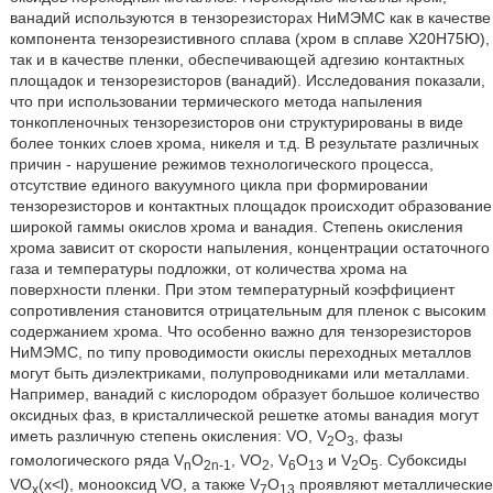
ванадий используются в тензорезисторах НиМЭМС как в качестве
компонента тензорезистивного сплава (хром в сплаве Х20Н75Ю),
так и в качестве пленки, обеспечивающей адгезию контактных
площадок и тензорезисторов (ванадий). Исследования показали,
что при использовании термического метода напыления
тонкопленочных тензорезисторов они структурированы в виде
более тонких слоев хрома, никеля и т.д. В результате различных
причин - нарушение режимов технологического процесса,
отсутствие единого вакуумного цикла при формировании
тензорезисторов и контактных площадок происходит образование
широкой гаммы окислов хрома и ванадия. Степень окисления
хрома зависит от скорости напыления, концентрации остаточного
газа и температуры подложки, от количества хрома на
поверхности пленки. При этом температурный коэффициент
сопротивления становится отрицательным для пленок с высоким
содержанием хрома. Что особенно важно для тензорезисторов
НиМЭМС, по типу проводимости окислы переходных металлов
могут быть диэлектриками, полупроводниками или металлами.
Например, ванадий с кислородом образует большое количество
оксидных фаз, в кристаллической решетке атомы ванадия могут
иметь различную степень окисления: VO, V
O
, фазы
2
3
гомологического ряда V
O
, VO
, V
O
и V
O
. Субоксиды
n
2n-1
2
6
13
2
5
VO
(x<l), монооксид VO, а также V
O
проявляют металлические
x
7
13