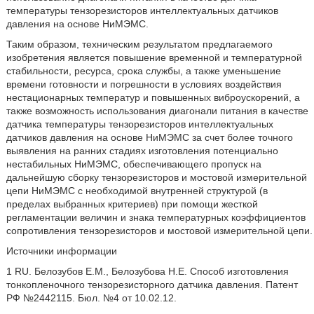
температуры тензорезисторов интеллектуальных датчиков
давления на основе НиМЭМС.
Таким образом, техническим результатом предлагаемого
изобретения является повышение временной и температурной
стабильности, ресурса, срока службы, а также уменьшение
времени готовности и погрешности в условиях воздействия
нестационарных температур и повышенных виброускорений, а
также возможность использования диагонали питания в качестве
датчика температуры тензорезисторов интеллектуальных
датчиков давления на основе НиМЭМС за счет более точного
выявления на ранних стадиях изготовления потенциально
нестабильных НиМЭМС, обеспечивающего пропуск на
дальнейшую сборку тензорезисторов и мостовой измерительной
цепи НиМЭМС с необходимой внутренней структурой (в
пределах выбранных критериев) при помощи жесткой
регламентации величин и знака температурных коэффициентов
сопротивления тензорезисторов и мостовой измерительной цепи.
Источники информации
1 RU. Белозубов Е.М., Белозубова Н.Е. Способ изготовления
тонкопленочного тензорезисторного датчика давления. Патент
РФ №2442115. Бюл. №4 от 10.02.12.