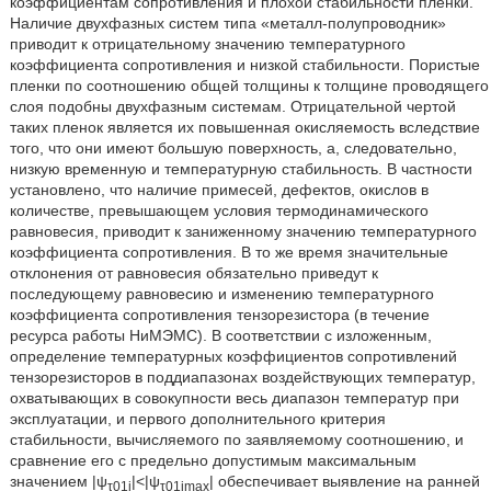
коэффициентам сопротивления и плохой стабильности пленки.
Наличие двухфазных систем типа «металл-полупроводник»
приводит к отрицательному значению температурного
коэффициента сопротивления и низкой стабильности. Пористые
пленки по соотношению общей толщины к толщине проводящего
слоя подобны двухфазным системам. Отрицательной чертой
таких пленок является их повышенная окисляемость вследствие
того, что они имеют большую поверхность, а, следовательно,
низкую временную и температурную стабильность. В частности
установлено, что наличие примесей, дефектов, окислов в
количестве, превышающем условия термодинамического
равновесия, приводит к заниженному значению температурного
коэффициента сопротивления. В то же время значительные
отклонения от равновесия обязательно приведут к
последующему равновесию и изменению температурного
коэффициента сопротивления тензорезистора (в течение
ресурса работы НиМЭМС). В соответствии с изложенным,
определение температурных коэффициентов сопротивлений
тензорезисторов в поддиапазонах воздействующих температур,
охватывающих в совокупности весь диапазон температур при
эксплуатации, и первого дополнительного критерия
стабильности, вычисляемого по заявляемому соотношению, и
сравнение его с предельно допустимым максимальным
значением |ψ
|<|ψ
| обеспечивает выявление на ранней
τ01j
τ01jmax