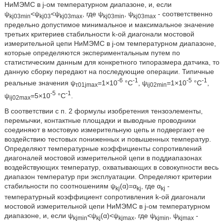
НиМЭМС в j-ом температурном диапазоне, и, если
ψ
<ψ
<ψ
, где ψ
, ψ
- соответственно
kj03min
kj03
kj03max
kj03min
kj03max
предельно допустимое минимальное и максимальное значение
третьих критериев стабильности k-ой диагонали мостовой
измерительной цепи НиМЭМС в j-ом температурном диапазоне,
которые определяются экспериментальным путем по
статистическим данным для конкретного типоразмера датчика, то
данную сборку передают на последующие операции. Типичные
-6
-1
-5
-1
реальные значения ψ
=1×10
°C
, ψ
=1×10
°C
,
τ01jmax
ij02min
-5
-1
ψ
=5×10
°C
.
ij02max
В соответствии с п. 2 формулы изобретения тензоэлементы,
перемычки, контактные площадки и выводные проводники
соединяют в мостовую измерительную цепь и подвергают ее
воздействию тестовых пониженных и повышенных температур.
Определяют температурные коэффициенты сопротивлений
диагоналей мостовой измерительной цепи в поддиапазонах
воздействующих температур, охватывающих в совокупности весь
диапазон температур при эксплуатации. Определяют критерии
стабильности по соотношениям ψ
(α)=α
, где α
-
kj
kj
kj
температурный коэффициент сопротивления k-ой диагонали
мостовой измерительной цепи НиМЭМС в j-ом температурном
диапазоне, и, если ψ
<ψ
(α)<ψ
, где ψ
, ψ
-
kjmin
kj
kjmax
kjmin
kjmax