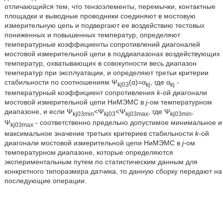
отличающийся тем, что тензоэлементы, перемычки, контактные
площадки и выводные проводники соединяют в мостовую
измерительную цепь и подвергают ее воздействию тестовых
пониженных и повышенных температур, определяют
температурные коэффициенты сопротивлений диагоналей
мостовой измерительной цепи в поддиапазонах воздействующих
температур, охватывающих в совокупности весь диапазон
температур при эксплуатации, и определяют третьи критерии
стабильности по соотношениям Ψ
(α)=α
, где α
-
kj03
kj
kj
температурный коэффициент сопротивления
k
-ой диагонали
мостовой измерительной цепи НиМЭМС в
j
-ом температурном
диапазоне, и если Ψ
<Ψ
<Ψ
, где Ψ
,
kj03min
kj03
kj03max
kj03min
Ψ
- соответственно предельно допустимое минимальное и
kj03max
максимальное значение третьих критериев стабильности
k
-ой
диагонали мостовой измерительной цепи НиМЭМС в
j
-ом
температурном диапазоне, которые определяются
экспериментальным путем по статистическим данным для
конкретного типоразмера датчика, то данную сборку передают на
последующие операции.