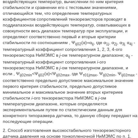
воздействующих температур, вычислении по ним критерия
стабильности и сравнении его с тестовыми значениями,
отличающийся тем, что определение температурных
коэффициентов сопротивлений тензорезисторов проводят в
поддиапазонах воздействующих температур, охватывающих в
совокупности весь диапазон температур при эксплуатации, и
определяют соответственно первый и вторые критерии
стабильности по соотношениям
, Ψ
(α)=α
, где α
, α
, α
α
-
ij02
ij
1j
2j
3j.
4j
температурный коэффициент сопротивления 1, 2, 3, 4-ого
тензорезистора НиМЭМС в
j
-ом температурном диапазоне; α
-
ij
температурный коэффициент сопротивления
i
-ого
тензорезистора НиМЭМС в
j
-ом температурном диапазоне, и
если
, Ψ
<Ψ
(α)<Ψ
, где Ψ
, Ψ
, Ψ
-
ij02min
ij02
ij02max
τ01jmax
ij02min
ij02max
соответственно предельно допустимое максимальное значение
первого критерия стабильности, предельно допустимое
минимальное и максимальное значение вторых критериев
стабильности
i
-ого тензорезистора НиМЭМС в
j
-ом
температурном диапазоне, которые определяются
экспериментальным путем по статистическим данным для
конкретного типоразмера датчика, то данную сборку передают на
последующие операции.
2. Способ изготовления высокостабильного тензорезисторного
датчика давления на основе тонкопленочной НиМЭМС по п. 1,