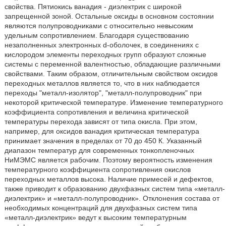
свойства. Пятиокись ванадия - диэлектрик с широкой
запрещенной зоной. Остальные оксиды в основном состоянии
являются полупроводниками с относительно невысоким
удельным сопротивлением. Благодаря существованию
незаполненных электронных d-оболочек, в соединениях с
кислородом элементы переходных групп образуют сложные
системы с переменной валентностью, обладающие различными
свойствами. Таким образом, отличительным свойством оксидов
переходных металлов является то, что в них наблюдается
переходы "металл-изолятор", "металл-полупроводник" при
некоторой критической температуре. Изменение температурного
коэффициента сопротивления и величина критической
температуры перехода зависят от типа окисла. При этом,
например, для оксидов ванадия критическая температура
принимает значения в пределах от 70 до 450 К. Указанный
диапазон температур для современных тонкопленочных
НиМЭМС является рабочим. Поэтому вероятность изменения
температурного коэффициента сопротивления окислов
переходных металлов высока. Наличие примесей и дефектов,
также приводит к образованию двухфазных систем типа «металл-
диэлектрик» и «металл-полупроводник». Отклонения состава от
необходимых концентраций для двухфазных систем типа
«металл-диэлектрик» ведут к высоким температурным