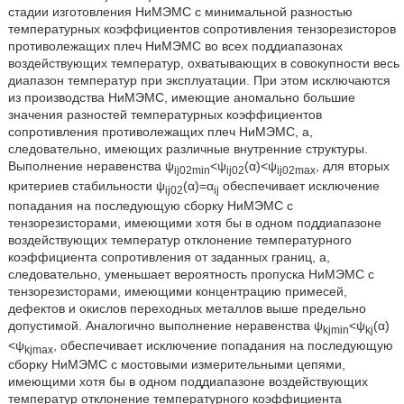
стадии изготовления НиМЭМС с минимальной разностью
температурных коэффициентов сопротивления тензорезисторов
противолежащих плеч НиМЭМС во всех поддиапазонах
воздействующих температур, охватывающих в совокупности весь
диапазон температур при эксплуатации. При этом исключаются
из производства НиМЭМС, имеющие аномально большие
значения разностей температурных коэффициентов
сопротивления противолежащих плеч НиМЭМС, а,
следовательно, имеющих различные внутренние структуры.
Выполнение неравенства ψ
<ψ
(α)<ψ
, для вторых
ij02min
ij02
ij02max
критериев стабильности ψ
(α)=α
обеспечивает исключение
ij02
ij
попадания на последующую сборку НиМЭМС с
тензорезисторами, имеющими хотя бы в одном поддиапазоне
воздействующих температур отклонение температурного
коэффициента сопротивления от заданных границ, а,
следовательно, уменьшает вероятность пропуска НиМЭМС с
тензорезисторами, имеющими концентрацию примесей,
дефектов и окислов переходных металлов выше предельно
допустимой. Аналогично выполнение неравенства ψ
<ψ
(α)
kjmin
kj
<ψ
, обеспечивает исключение попадания на последующую
kjmax
сборку НиМЭМС с мостовыми измерительными цепями,
имеющими хотя бы в одном поддиапазоне воздействующих
температур отклонение температурного коэффициента