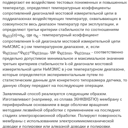
подвергают ее воздействию тестовых пониженных и повышенных
температур, определяют температурные коэффициенты
сопротивлений диагоналей мостовой измерительной цепи в
поддиапазонах воздействующих температур, охватывающих в
совокупности весь диапазон температур при эксплуатации, и
определяют третьи критерии стабильности по соотношениям
ψ
(α)=α
, где α
- температурный коэффициент
kj03
kj
kj
сопротивления k-ой диагонали мостовой измерительной цепи
НиМЭМС в j-ом температурном диапазоне, и, если
ψ
<ψ
<ψ
, где ψ
, ψ
- соответственно
kj03min
kj03
kj03max
kj03min
kj03max
предельно допустимое минимальное и максимальное значение
третьих критериев стабильности k-ой диагонали мостовой
измерительной цепи НиМЭМС в j-ом температурном диапазоне,
которые определяется экспериментальным путем по
статистическим данным для конкретного типоразмера датчика, то
данную сборку передают на последующие операции.
Заявляемый способ реализуется следующим образом.
Изготавливают (например, из сплава 36НКВХБТЮ) мембрану с
периферийным основанием в виде оболочки вращения
методами лезвийной обработки с применением на последних
стадиях электроэрозионной обработки. Полируют поверхность
мембраны с использованием электрохимикомеханической
доводки и полировки или алмазной доводки и полировки.