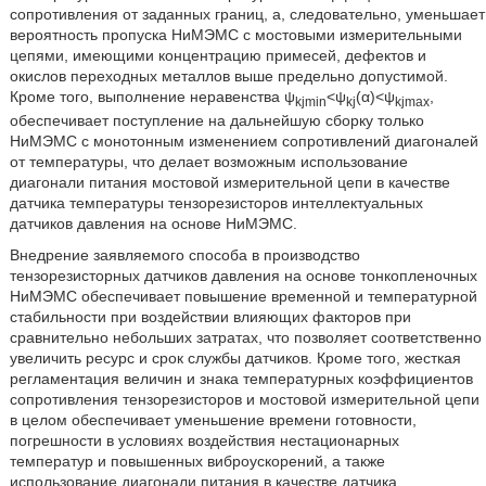
сопротивления от заданных границ, а, следовательно, уменьшает
вероятность пропуска НиМЭМС с мостовыми измерительными
цепями, имеющими концентрацию примесей, дефектов и
окислов переходных металлов выше предельно допустимой.
Кроме того, выполнение неравенства ψ
<ψ
(α)<ψ
,
kjmin
kj
kjmax
обеспечивает поступление на дальнейшую сборку только
НиМЭМС с монотонным изменением сопротивлений диагоналей
от температуры, что делает возможным использование
диагонали питания мостовой измерительной цепи в качестве
датчика температуры тензорезисторов интеллектуальных
датчиков давления на основе НиМЭМС.
Внедрение заявляемого способа в производство
тензорезисторных датчиков давления на основе тонкопленочных
НиМЭМС обеспечивает повышение временной и температурной
стабильности при воздействии влияющих факторов при
сравнительно небольших затратах, что позволяет соответственно
увеличить ресурс и срок службы датчиков. Кроме того, жесткая
регламентация величин и знака температурных коэффициентов
сопротивления тензорезисторов и мостовой измерительной цепи
в целом обеспечивает уменьшение времени готовности,
погрешности в условиях воздействия нестационарных
температур и повышенных виброускорений, а также
использование диагонали питания в качестве датчика