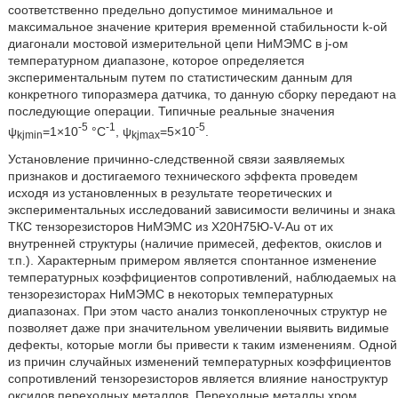
соответственно предельно допустимое минимальное и
максимальное значение критерия временной стабильности k-ой
диагонали мостовой измерительной цепи НиМЭМС в j-ом
температурном диапазоне, которое определяется
экспериментальным путем по статистическим данным для
конкретного типоразмера датчика, то данную сборку передают на
последующие операции. Типичные реальные значения
-5
-1
-5
ψ
=1×10
°C
, ψ
=5×10
.
kjmin
kjmax
Установление причинно-следственной связи заявляемых
признаков и достигаемого технического эффекта проведем
исходя из установленных в результате теоретических и
экспериментальных исследований зависимости величины и знака
ТКС тензорезисторов НиМЭМС из X20H75Ю-V-Au от их
внутренней структуры (наличие примесей, дефектов, окислов и
т.п.). Характерным примером является спонтанное изменение
температурных коэффициентов сопротивлений, наблюдаемых на
тензорезисторах НиМЭМС в некоторых температурных
диапазонах. При этом часто анализ тонкопленочных структур не
позволяет даже при значительном увеличении выявить видимые
дефекты, которые могли бы привести к таким изменениям. Одной
из причин случайных изменений температурных коэффициентов
сопротивлений тензорезисторов является влияние наноструктур
оксидов переходных металлов. Переходные металлы хром,