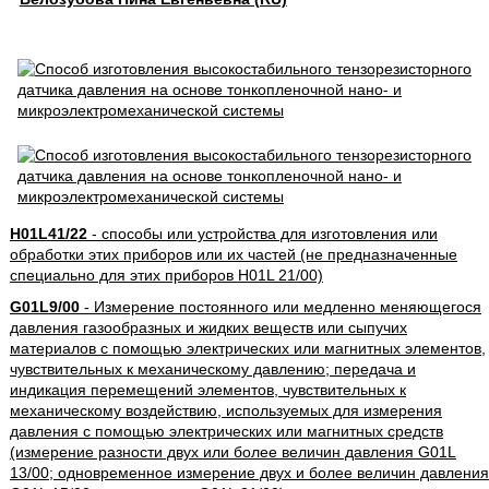
H01L41/22
- способы или устройства для изготовления или
обработки этих приборов или их частей (не предназначенные
специально для этих приборов H01L 21/00)
G01L9/00
- Измерение постоянного или медленно меняющегося
давления газообразных и жидких веществ или сыпучих
материалов с помощью электрических или магнитных элементов,
чувствительных к механическому давлению; передача и
индикация перемещений элементов, чувствительных к
механическому воздействию, используемых для измерения
давления с помощью электрических или магнитных средств
(измерение разности двух или более величин давления G01L
13/00; одновременное измерение двух и более величин давления