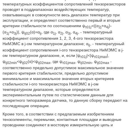
температурных коэффициентов сопротивлений тензорезисторов
проводят в поддиапазонах воздействующих температур,
охватывающих в совокупности весь диапазон температур при
эксплуатации, и определяют соответственно первый и вторые
критерии стабильности по соотношениям ψ
=|(α
+α
)-
τ01j
2j
4j
(α
+α
)|, ψ
(α)=α
, где α
, α
, α
, α
, - температурный
1j
3j
ij02
ij
1j
2j
3j
4j
коэффициент сопротивления 1, 2, 3, 4-ого тензорезистора
НиМЭМС в j-ом температурном диапазоне; α
, - температурный
ij
коэффициент сопротивления i-ого тензорезистора НиМЭМС в j-
ом температурном диапазоне, и, если |ψ
|<|ψ
|,
τ01j
τ01jmax
ψ
<ψ
(α)<ψ
, где ψ
, ψ
, ψ
-
ij02min
ij02
ij02max
τ01jmax
ij02min
ij02max
соответственно предельно допустимое максимальное значение
первого критерия стабильности, предельно допустимое
минимальное и максимальное значение вторых критериев
стабильности i-ого тензорезистора НиМЭМС в j-ом
температурном диапазоне, которые определяются
экспериментальным путем по статистическим данным для
конкретного типоразмера датчика, то данную сборку передают на
последующие операции.
Кроме того, в соответствии с предлагаемым изобретением
тензоэлементы, перемычки, контактные площадки и выводные
проводники соединяют в мостовую измерительную цепь и