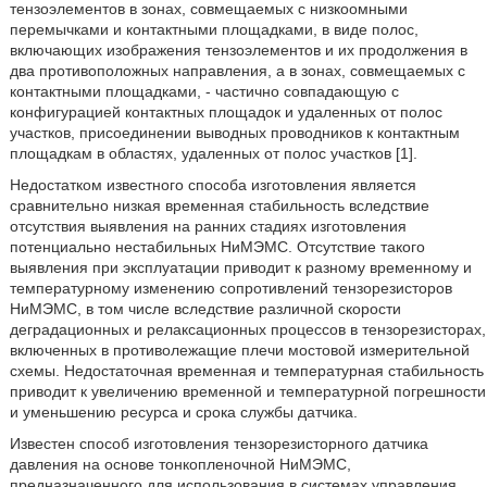
тензоэлементов в зонах, совмещаемых с низкоомными
перемычками и контактными площадками, в виде полос,
включающих изображения тензоэлементов и их продолжения в
два противоположных направления, а в зонах, совмещаемых с
контактными площадками, - частично совпадающую с
конфигурацией контактных площадок и удаленных от полос
участков, присоединении выводных проводников к контактным
площадкам в областях, удаленных от полос участков [1].
Недостатком известного способа изготовления является
сравнительно низкая временная стабильность вследствие
отсутствия выявления на ранних стадиях изготовления
потенциально нестабильных НиМЭМС. Отсутствие такого
выявления при эксплуатации приводит к разному временному и
температурному изменению сопротивлений тензорезисторов
НиМЭМС, в том числе вследствие различной скорости
деградационных и релаксационных процессов в тензорезисторах,
включенных в противолежащие плечи мостовой измерительной
схемы. Недостаточная временная и температурная стабильность
приводит к увеличению временной и температурной погрешности
и уменьшению ресурса и срока службы датчика.
Известен способ изготовления тензорезисторного датчика
давления на основе тонкопленочной НиМЭМС,
предназначенного для использования в системах управления,