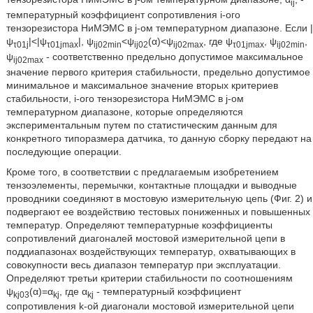
ij
температурный коэффициент сопротивления i-ого
тензорезистора НиМЭМС в j-ом температурном диапазоне. Если |
ψ
|<|ψ
|, ψ
<ψ
(α)<ψ
, где ψ
, ψ
,
τ01j
τ01jmax
ij02min
ij02
ij02max
τ01jmax
ij02min
ψ
- соответственно предельно допустимое максимальное
ij02max
значение первого критерия стабильности, предельно допустимое
минимальное и максимальное значение вторых критериев
стабильности, i-ого тензорезистора НиМЭМС в j-ом
температурном диапазоне, которые определяются
экспериментальным путем по статистическим данным для
конкретного типоразмера датчика, то данную сборку передают на
последующие операции.
Кроме того, в соответствии с предлагаемым изобретением
тензоэлементы, перемычки, контактные площадки и выводные
проводники соединяют в мостовую измерительную цепь (Фиг. 2) и
подвергают ее воздействию тестовых пониженных и повышенных
температур. Определяют температурные коэффициенты
сопротивлений диагоналей мостовой измерительной цепи в
поддиапазонах воздействующих температур, охватывающих в
совокупности весь диапазон температур при эксплуатации.
Определяют третьи критерии стабильности по соотношениям
ψ
(α)=α
, где α
- температурный коэффициент
kj03
kj
kj
сопротивления k-ой диагонали мостовой измерительной цепи