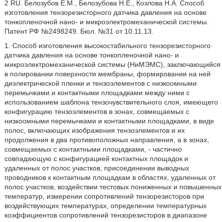
2 RU. Белозубов Е.М., Белозубова Н.Е., Козлова Н.А. Способ
изготовления тензорезисторного датчика давления на основе
тонкопленочной нано- и микроэлектромеханической системы.
Патент РФ №2498249. Бюл. №31 от 10.11.13.
1. Способ изготовления высокостабильного тензорезисторного
датчика давления на основе тонкопленочной нано- и
микроэлектромеханической системы (НиМЭМС), заключающийся
в полировании поверхности мембраны, формировании на ней
диэлектрической пленки и тензоэлементов с низкоомными
перемычками и контактными площадками между ними с
использованием шаблона тензочувствительного слоя, имеющего
конфигурацию тензоэлементов в зонах, совмещаемых с
низкоомными перемычками и контактными площадками, в виде
полос, включающих изображения тензоэлементов и их
продолжения в два противоположных направления, а в зонах,
совмещаемых с контактными площадками, - частично
совпадающую с конфигурацией контактных площадок и
удаленных от полос участков, присоединении выводных
проводников к контактным площадкам в областях, удаленных от
полос участков, воздействии тестовых пониженных и повышенных
температур, измерении сопротивлений тензорезисторов при
воздействующих температурах, определении температурных
коэффициентов сопротивлений тензорезисторов в диапазоне