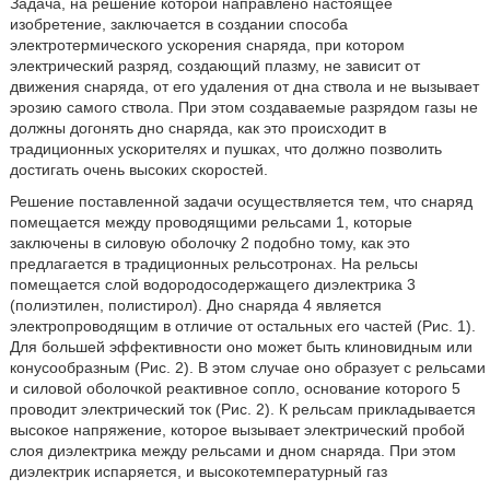
Задача, на решение которой направлено настоящее
изобретение, заключается в создании способа
электротермического ускорения снаряда, при котором
электрический разряд, создающий плазму, не зависит от
движения снаряда, от его удаления от дна ствола и не вызывает
эрозию самого ствола. При этом создаваемые разрядом газы не
должны догонять дно снаряда, как это происходит в
традиционных ускорителях и пушках, что должно позволить
достигать очень высоких скоростей.
Решение поставленной задачи осуществляется тем, что снаряд
помещается между проводящими рельсами 1, которые
заключены в силовую оболочку 2 подобно тому, как это
предлагается в традиционных рельсотронах. На рельсы
помещается слой водородосодержащего диэлектрика 3
(полиэтилен, полистирол). Дно снаряда 4 является
электропроводящим в отличие от остальных его частей (Рис. 1).
Для большей эффективности оно может быть клиновидным или
конусообразным (Рис. 2). В этом случае оно образует с рельсами
и силовой оболочкой реактивное сопло, основание которого 5
проводит электрический ток (Рис. 2). К рельсам прикладывается
высокое напряжение, которое вызывает электрический пробой
слоя диэлектрика между рельсами и дном снаряда. При этом
диэлектрик испаряется, и высокотемпературный газ