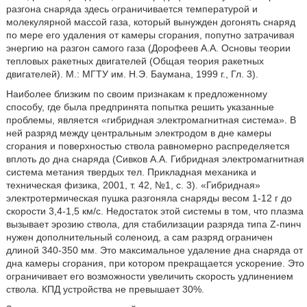
разгона снаряда здесь ограничивается температурой и
молекулярной массой газа, который вынужден догонять снаряд
по мере его удаления от камеры сгорания, попутно затрачивая
энергию на разгон самого газа (Дорофеев А.А. Основы теории
тепловых ракетных двигателей (Общая теория ракетных
двигателей). М.: МГТУ им. Н.Э. Баумана, 1999 г., Гл. 3).
Наиболее близким по своим признакам к предложенному
способу, где была предпринята попытка решить указанные
проблемы, является «гибридная электромагнитная система». В
ней разряд между центральным электродом в дне камеры
сгорания и поверхностью ствола равномерно распределяется
вплоть до дна снаряда (Сивков А.А. Гибридная электромагнитная
система метания твердых тел. Прикладная механика и
техническая физика, 2001, т. 42, №1, с. 3). «Гибридная»
электротермическая пушка разгоняла снаряды весом 1-12 г до
скорости 3,4-1,5 км/с. Недостаток этой системы в том, что плазма
вызывает эрозию ствола, для стабилизации разряда типа Z-пинч
нужен дополнительный соленоид, а сам разряд ограничен
длиной 340-350 мм. Это максимальное удаление дна снаряда от
дна камеры сгорания, при котором прекращается ускорение. Это
ограничивает его возможности увеличить скорость удлинением
ствола. КПД устройства не превышает 30%.