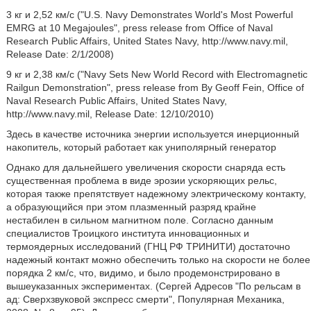
3 кг и 2,52 км/с ("U.S. Navy Demonstrates World's Most Powerful
EMRG at 10 Megajoules", press release from Office of Naval
Research Public Affairs, United States Navy, http://www.navy.mil,
Release Date: 2/1/2008)
9 кг и 2,38 км/с ("Navy Sets New World Record with Electromagnetic
Railgun Demonstration", press release from By Geoff Fein, Office of
Naval Research Public Affairs, United States Navy,
http://www.navy.mil, Release Date: 12/10/2010)
Здесь в качестве источника энергии используется инерционный
накопитель, который работает как униполярный генератор
Однако для дальнейшего увеличения скорости снаряда есть
существенная проблема в виде эрозии ускоряющих рельс,
которая также препятствует надежному электрическому контакту,
а образующийся при этом плазменный разряд крайне
нестабилен в сильном магнитном поле. Согласно данным
специалистов Троицкого института инновационных и
термоядерных исследований (ГНЦ РФ ТРИНИТИ) достаточно
надежный контакт можно обеспечить только на скорости не более
порядка 2 км/с, что, видимо, и было продемонстрировано в
вышеуказанных экспериментах. (Сергей Адресов "По рельсам в
ад: Сверхзвуковой экспресс смерти", Популярная Механика,