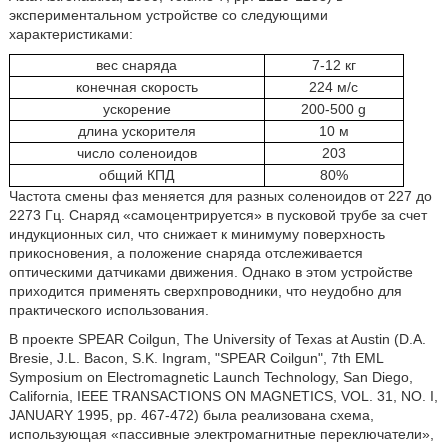
экспериментальном устройстве со следующими
характеристиками:
вес снаряда
7-12 кг
конечная скорость
224 м/с
ускорение
200-500 g
длина ускорителя
10 м
число соленоидов
203
общий КПД
80%
Частота смены фаз меняется для разных соленоидов от 227 до
2273 Гц. Снаряд «самоцентрируется» в пусковой трубе за счет
индукционных сил, что снижает к минимуму поверхность
прикосновения, а положение снаряда отслеживается
оптическими датчиками движения. Однако в этом устройстве
приходится применять сверхпроводники, что неудобно для
практического использования.
В проекте SPEAR Coilgun, The University of Texas at Austin (D.A.
Bresie, J.L. Bacon, S.K. Ingram, "SPEAR Coilgun", 7th EML
Symposium on Electromagnetic Launch Technology, San Diego,
California, IEEE TRANSACTIONS ON MAGNETICS, VOL. 31, NO. I,
JANUARY 1995, pp. 467-472) была реализована схема,
использующая «пассивные электромагнитные переключатели»,