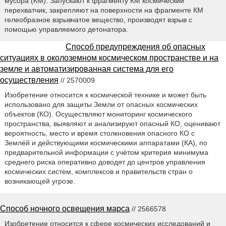
мусора (КМ). Запускают к фрагменту КМ космический
перехватчик, закрепляют на поверхности на фрагменте КМ
гелеобразное взрывчатое вещество, производят взрыв с
помощью управляемого детонатора.
Способ предупреждения об опасных
ситуациях в околоземном космическом пространстве и на
земле и автоматизированная система для его
осуществления
// 2570009
Изобретение относится к космической технике и может быть
использовано для защиты Земли от опасных космических
объектов (КО). Осуществляют мониторинг космического
пространства, выявляют и анализируют опасный КО, оценивают
вероятность, место и время столкновения опасного КО с
Землёй и действующими космическими аппаратами (КА), по
предварительной информации с учётом критерия минимума
среднего риска оперативно доводят до центров управления
космических систем, комплексов и правительств стран о
возникающей угрозе.
Способ ночного освещения марса
// 2566578
Изобретение относится к сфере космических исследований и