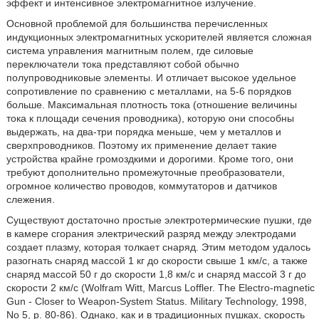
эффект и интенсивное электромагнитное излучение.
Основной проблемой для большинства перечисленных
индукционных электромагнитных ускорителей является сложная
система управления магнитным полем, где силовые
переключатели тока представляют собой обычно
полупроводниковые элементы. И отличает высокое удельное
сопротивление по сравнению с металлами, на 5-6 порядков
больше. Максимальная плотность тока (отношение величины
тока к площади сечения проводника), которую они способны
выдержать, на два-три порядка меньше, чем у металлов и
сверхпроводников. Поэтому их применение делает такие
устройства крайне громоздкими и дорогими. Кроме того, они
требуют дополнительно промежуточные преобразователи,
огромное количество проводов, коммутаторов и датчиков
слежения.
Существуют достаточно простые электротермические пушки, где
в камере сгорания электрический разряд между электродами
создает плазму, которая толкает снаряд. Этим методом удалось
разогнать снаряд массой 1 кг до скорости свыше 1 км/с, а также
снаряд массой 50 г до скорости 1,8 км/с и снаряд массой 3 г до
скорости 2 км/с (Wolfram Witt, Marcus Loffler. The Electro-magnetic
Gun - Closer to Weapon-System Status. Military Technology, 1998,
No 5, p. 80-86). Однако, как и в традиционных пушках, скорость