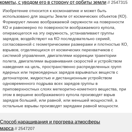
кометы, с уводом его в сторону от орбиты земли
// 2547315
Изобретение относится к космонавтике и может быть
использовано для защиты Земли от космических объектов (КО).
Формируют линию воображаемой окружности на поверхности
КО и равномерно по поверхности воображаемого купола,
опирающегося на эту окружность, устанавливают группы
зарядов, воздействуют на КО последовательно серией,
согласованной с геометрическими размерами и плотностью КО,
взрывов, отделяющихся от космических перехватчиков с
системой управления, двигателями коррекции траектории
полета, двигателями выравнивания скоростей и устройством
наведения на цель, пространственно распределенных групп
ядерных или термоядерных зарядов взрывчатых веществ с
детонатором, жидкостью и дистанционным устройством
одновременного подрыва всех зарядов группы в
приповерхностных слоях метеоритно-кометного вещества, при
этом в вершине воображаемого купола производят взрыв
зарядов большей, или равной, или меньшей мощностей, а
остальные взрывы производят зарядами равной мощности.
Способ наращивания и прогрева атмосферы
марса
// 2547207