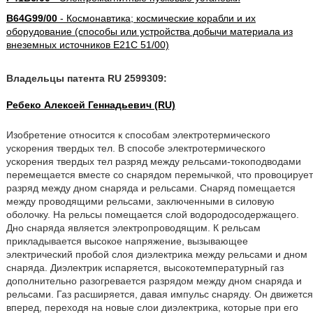
B64G99/00
- Космонавтика; космические корабли и их
оборудование (способы или устройства добычи материала из
внеземных источников E21C 51/00)
Владельцы патента RU 2599309:
Ребеко Алексей Геннадьевич (RU)
Изобретение относится к способам электротермического
ускорения твердых тел. В способе электротермического
ускорения твердых тел разряд между рельсами-токоподводами
перемещается вместе со снарядом перемычкой, что провоцирует
разряд между дном снаряда и рельсами. Снаряд помещается
между проводящими рельсами, заключенными в силовую
оболочку. На рельсы помещается слой водородосодержащего.
Дно снаряда является электропроводящим. К рельсам
прикладывается высокое напряжение, вызывающее
электрический пробой слоя диэлектрика между рельсами и дном
снаряда. Диэлектрик испаряется, высокотемпературный газ
дополнительно разогревается разрядом между дном снаряда и
рельсами. Газ расширяется, давая импульс снаряду. Он движется
вперед, переходя на новые слои диэлектрика, которые при его