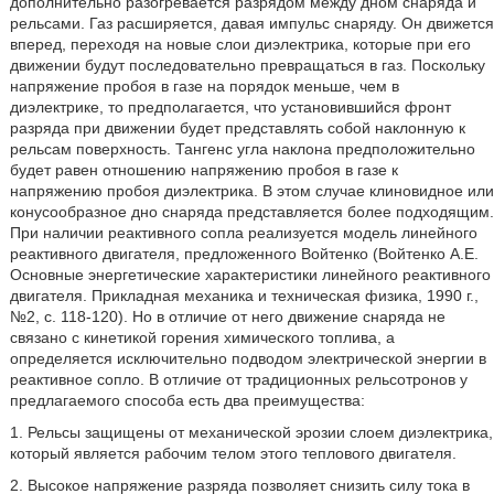
дополнительно разогревается разрядом между дном снаряда и
рельсами. Газ расширяется, давая импульс снаряду. Он движется
вперед, переходя на новые слои диэлектрика, которые при его
движении будут последовательно превращаться в газ. Поскольку
напряжение пробоя в газе на порядок меньше, чем в
диэлектрике, то предполагается, что установившийся фронт
разряда при движении будет представлять собой наклонную к
рельсам поверхность. Тангенс угла наклона предположительно
будет равен отношению напряжению пробоя в газе к
напряжению пробоя диэлектрика. В этом случае клиновидное или
конусообразное дно снаряда представляется более подходящим.
При наличии реактивного сопла реализуется модель линейного
реактивного двигателя, предложенного Войтенко (Войтенко А.Е.
Основные энергетические характеристики линейного реактивного
двигателя. Прикладная механика и техническая физика, 1990 г.,
№2, с. 118-120). Но в отличие от него движение снаряда не
связано с кинетикой горения химического топлива, а
определяется исключительно подводом электрической энергии в
реактивное сопло. В отличие от традиционных рельсотронов у
предлагаемого способа есть два преимущества:
1. Рельсы защищены от механической эрозии слоем диэлектрика,
который является рабочим телом этого теплового двигателя.
2. Высокое напряжение разряда позволяет снизить силу тока в