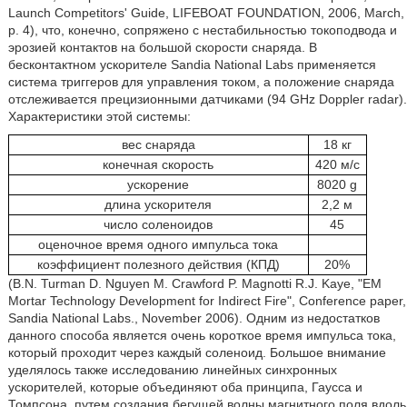
Launch Competitors' Guide, LIFEBOAT FOUNDATION, 2006, March,
p. 4), что, конечно, сопряжено с нестабильностью токоподвода и
эрозией контактов на большой скорости снаряда. В
бесконтактном ускорителе Sandia National Labs применяется
система триггеров для управления током, а положение снаряда
отслеживается прецизионными датчиками (94 GHz Doppler radar).
Характеристики этой системы:
вес снаряда
18 кг
конечная скорость
420 м/с
ускорение
8020 g
длина ускорителя
2,2 м
число соленоидов
45
оценочное время одного импульса тока
коэффициент полезного действия (КПД)
20%
(В.N. Turman D. Nguyen М. Crawford P. Magnotti R.J. Kaye, "EM
Mortar Technology Development for Indirect Fire", Conference paper,
Sandia National Labs., November 2006). Одним из недостатков
данного способа является очень короткое время импульса тока,
который проходит через каждый соленоид. Большое внимание
уделялось также исследованию линейных синхронных
ускорителей, которые объединяют оба принципа, Гаусса и
Томпсона, путем создания бегущей волны магнитного поля вдоль