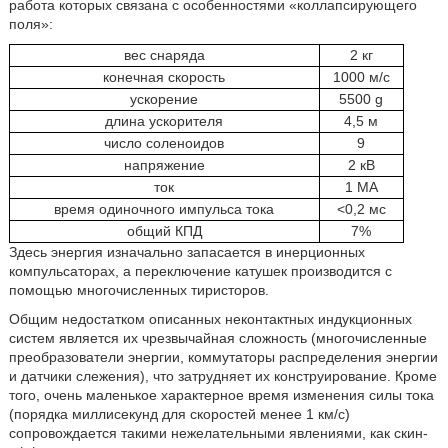
работа которых связана с особенностями «коллапсирующего
поля»:
вес снаряда
2 кг
конечная скорость
1000 м/с
ускорение
5500 g
длина ускорителя
4,5 м
число соленоидов
9
напряжение
2 кВ
ток
1 МА
время одиночного импульса тока
<0,2 мс
общий КПД
7%
Здесь энергия изначально запасается в инерционных
компульсаторах, а переключение катушек производится с
помощью многочисленных тиристоров.
Общим недостатком описанных неконтактных индукционных
систем является их чрезвычайная сложность (многочисленные
преобразователи энергии, коммутаторы распределения энергии
и датчики слежения), что затрудняет их конструирование. Кроме
того, очень маленькое характерное время изменения силы тока
(порядка миллисекунд для скоростей менее 1 км/с)
сопровождается такими нежелательными явлениями, как скин-