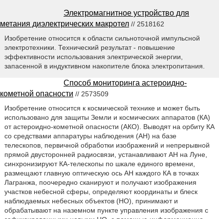
Электромагнитное устройство для
метания диэлектрических макротел
// 2518162
Изобретение относится к области сильноточной импульсной
электротехники. Технический результат - повышение
эффективности использования электрической энергии,
запасенной в индуктивном накопителе блока электропитания.
Способ мониторинга астероидно-
кометной опасности
// 2573509
Изобретение относится к космической технике и может быть
использовано для защиты Земли и космических аппаратов (КА)
от астероидно-кометной опасности (АКО). Выводят на орбиту КА
со средствами аппаратуры наблюдения (АН) на базе
телескопов, первичной обработки изображений и непрерывной
прямой двусторонней радиосвязи, устанавливают АН на Луне,
синхронизируют КА-телескопы по шкале единого времени,
размещают главную оптическую ось АН каждого КА в точках
Лагранжа, поочередно сканируют и получают изображения
участков небесной сферы, определяют координаты и блеск
наблюдаемых небесных объектов (НО), принимают и
обрабатывают на наземном пункте управления изображения с