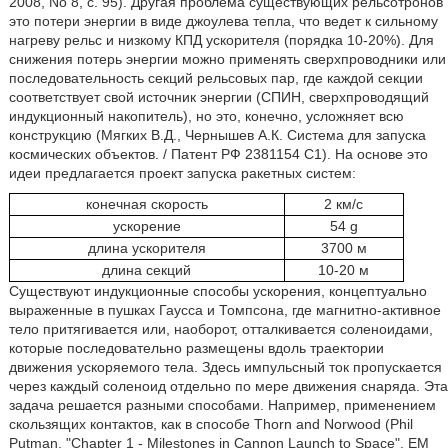
2008, No 8, с. 95). Другая проблема существующих рельсотронов
это потери энергии в виде джоулева тепла, что ведет к сильному
нагреву рельс и низкому КПД ускорителя (порядка 10-20%). Для
снижения потерь энергии можно применять сверхпроводники или
последовательность секций рельсовых пар, где каждой секции
соответствует свой источник энергии (СПИН, сверхпроводящий
индукционный накопитель), но это, конечно, усложняет всю
конструкцию (Мягких В.Д., Чернышев А.К. Система для запуска
космических объектов. / Патент РФ 2381154 С1). На основе это
идеи предлагается проект запуска ракетных систем:
конечная скорость
2 км/с
ускорение
54 g
длина ускорителя
3700 м
длина секций
10-20 м
Существуют индукционные способы ускорения, концептуально
выраженные в пушках Гаусса и Томпсона, где магнитно-активное
тело притягивается или, наоборот, отталкивается соленоидами,
которые последовательно размещены вдоль траектории
движения ускоряемого тела. Здесь импульсный ток пропускается
через каждый соленоид отдельно по мере движения снаряда. Эта
задача решается разными способами. Например, применением
скользящих контактов, как в способе Thorn and Norwood (Phil
Putman, "Chapter 1 - Milestones in Cannon Launch to Space", EM