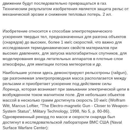
движении будут последовательно превращаться в газ.
Техническим результатом изобретения является защита рельс от
механической эрозии и снижение тепловых потерь. 2 ил.
Изобретение относится к способам электротермического
ускорения твердых тел, предназначенных для разгона объектов
(снарядов) до высоких, более 1 км/с скоростей, что важно для
исследования термодинамических свойств материалов при
высоких давлениях, для запуска малогабаритных спутников, для
моделирования входа летательных аппаратов в плотные слои
атмосферы, для имитации потока метеоритов и др.
Наибольшие успехи здесь демонстрируют рельсотроны (railgun),
где разгоняемая электропроводная масса располагается между
рельсами и приобретает ускорение под действием силы
Лоренца, которая возникает при замыкании электрической цепи в
возбужденном током магнитном поле. Для небольших обьектов
массой в несколько грамм достигнута скорость 10 км/с (Wolfram
Witt, Marcus Loftier, "The Electro-magnetic Gun - Closer to Weapon-
System Status", Military Technology, 1998, No 5, p. 80-86).
Одновременный рекорд по массе и скорости снаряда был
достигнут в исследовательской лаборатории ВМС США (Naval
Surface Warfare Center):