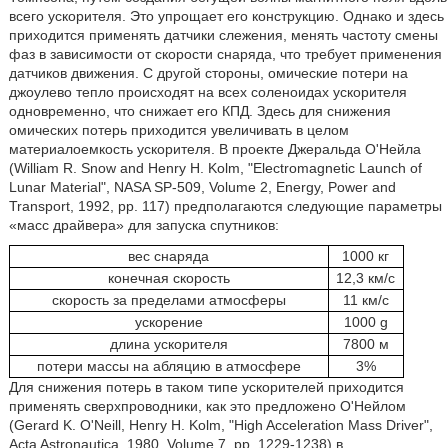
всего ускорителя. Это упрощает его конструкцию. Однако и здесь
приходится применять датчики слежения, менять частоту смены
фаз в зависимости от скорости снаряда, что требует применения
датчиков движения. С другой стороны, омические потери на
джоулево тепло происходят на всех соленоидах ускорителя
одновременно, что снижает его КПД. Здесь для снижения
омических потерь приходится увеличивать в целом
материалоемкость ускорителя. В проекте Джеральда О'Нейла
(William R. Snow and Henry H. Kolm, "Electromagnetic Launch of
Lunar Material", NASA SP-509, Volume 2, Energy, Power and
Transport, 1992, pp. 117) предполагаются следующие параметры
«масс драйвера» для запуска спутников:
вес снаряда
1000 кг
конечная скорость
12,3 км/с
скорость за пределами атмосферы
11 км/с
ускорение
1000 g
длина ускорителя
7800 м
потери массы на абляцию в атмосфере
3%
Для снижения потерь в таком типе ускорителей приходится
применять сверхпроводники, как это предложено О'Нейлом
(Gerard K. O'Neill, Henry Н. Kolm, "High Acceleration Mass Driver",
Acta Astronautica, 1980, Volume 7, pp. 1229-1238) в