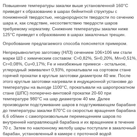
Повышение температуры закалки выше установленной 160°C
приведет к образованию в шарах бейнитной структуры с
пониженной твердостью, неоднородности твердости по сечению
шара и, как следствие, несоответствию твердости шаров
требуемому нормативу. Снижение температуры закалки ниже
125°C приведет к образованию в шарах закалочных трещин.
Опробование предлагаемого способа поясняется примером.
Непрерывнолитую заготовку (НЛЗ) сечением 106×106 мм стали
марки Ш3 с химическим составом: С=0,82%, Si=0,20%, Mn=0,51%,
Cr=0,08%, Cu=0,17%; Fe и неизбежные примеси - остальное,
углеродный эквивалент 0,93%, прокатывали на сортовом стане
горячей прокатки в круглые заготовки диаметром 40 мм. После
этого круглые заготовки нагревали в индукционной установке до
температуры на выходе 1100°C, прокатывали на шаропрокатном
стане (ШПС) поперечно-винтовой прокатки 20-60 при
температуре 980°C на шар диаметром 40 мм. Далее
производили подстуживание шаров в подстуживающем барабане
до температуры закалки 870°C со скоростью вращения барабана
6,6 об/мин с самопроизвольным перемещением шаров по
внутренней направляющей барабана и их вращением в течение
70 с. Затем по наклонному желобу шары поступали в закалочный
барабан, установленный в камере с проточной водой