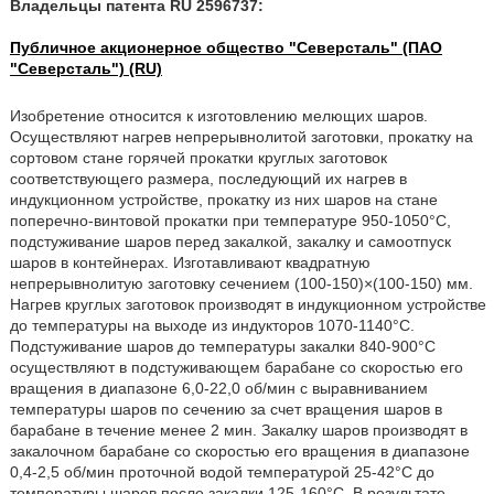
Владельцы патента RU 2596737:
Публичное акционерное общество "Северсталь" (ПАО
"Северсталь") (RU)
Изобретение относится к изготовлению мелющих шаров.
Осуществляют нагрев непрерывнолитой заготовки, прокатку на
сортовом стане горячей прокатки круглых заготовок
соответствующего размера, последующий их нагрев в
индукционном устройстве, прокатку из них шаров на стане
поперечно-винтовой прокатки при температуре 950-1050°C,
подстуживание шаров перед закалкой, закалку и самоотпуск
шаров в контейнерах. Изготавливают квадратную
непрерывнолитую заготовку сечением (100-150)×(100-150) мм.
Нагрев круглых заготовок производят в индукционном устройстве
до температуры на выходе из индукторов 1070-1140°C.
Подстуживание шаров до температуры закалки 840-900°C
осуществляют в подстуживающем барабане со скоростью его
вращения в диапазоне 6,0-22,0 об/мин с выравниванием
температуры шаров по сечению за счет вращения шаров в
барабане в течение менее 2 мин. Закалку шаров производят в
закалочном барабане со скоростью его вращения в диапазоне
0,4-2,5 об/мин проточной водой температурой 25-42°C до
температуры шаров после закалки 125-160°C. В результате