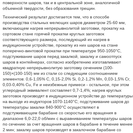
поверхности шаров, так и в центральной зоне, аналогичной
объемной твердости, без образования трещин.
Технический результат достигается тем, что в способе
производства стальных мелющих шаров диаметром 25-60 мм,
включающем нагрев непрерывнолитой заготовки, прокатку на
сортовом стане горячей прокатки круглых заготовок
соответствующего размера, последующий их нагрев в
индукционном устройстве, прокатку из них шаров на стане
поперечно-винтовой прокатки при температуре 950-1050°C,
подстуживание шаров перед закалкой, закалку и самоотпуск
шаров в контейнерах, согласно изобретению изготавливают
квадратную непрерывнолитую заготовку сечением (100-
150)×(100-150) мм из стали со следующим соотношением
элементов: 0,6-1,05% C, 0,15-2,0% Si, 0,2-1,2% Mn, 0,03-1,5% Cr,
0,03-0,40% Cu, Fe и неизбежные примеси - остальное, при этом
углеродный эквивалент составляет 0,7-1,4%; нагрев круглых
заготовок производят в индукционном устройстве до температуры
на выходе из индукторов 1070-1140°C; подстуживание шаров до
температуры закалки 840-900°C осуществляют в
подстуживающем барабане со скоростью его вращения в
диапазоне 6,0-22,0 об/мин с выравниванием температуры шаров
по сечению за счет вращения шаров в барабане в течение менее
2 мин; закалку шаров производят в закалочном барабане со