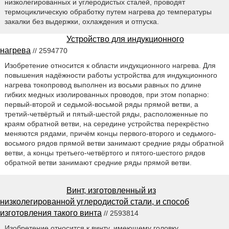
низколегированных и углеродистых сталей, проводят
термоциклическую обработку путем нагрева до температуры
закалки без выдержки, охлаждения и отпуска.
Устройство для индукционного
нагрева
// 2594770
Изобретение относится к области индукционного нагрева. Для
повышения надёжности работы устройства для индукционного
нагрева токопровод выполнен из восьми равных по длине
гибких медных изолированных проводов, при этом попарно:
первый-второй и седьмой-восьмой ряды прямой ветви, а
третий-четвёртый и пятый-шестой ряды, расположенные по
краям обратной ветви, на середине устройства перекрёстно
меняются рядами, причём концы первого-второго и седьмого-
восьмого рядов прямой ветви занимают средние ряды обратной
ветви, а концы третьего-четвёртого и пятого-шестого рядов
обратной ветви занимают средние ряды прямой ветви.
Винт, изготовленный из
низколегированной углеродистой стали, и способ
изготовления такого винта
// 2593814
Изобретение относится к винту, имеющему головку,