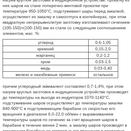
нагрев круглой заготовки в индукционном устройстве, прокатку из
нее шаров на стане поперечно-винтовой прокатки при
температуре 950-1050°C, подстуживают шары перед закалкой,
осуществляют их закалку и самоотпуск в контейнерах, при этом
квадратную непрерывнолитую заготовку изготавливают сечением
(100-150)×(100-150) мм из стали со следующим соотношением
элементов, мас. %:
углерод
0,6-1,05
кремний
0,15-2,0
марганец
0,2-1,2
хром
0,03-1,5
медь
0,03-0,40
железо и неизбежные примеси
остальное
причем углеродный эквивалент составляет 0,7-1,4%, при этом
нагрев круглых заготовок в индукционном устройстве производят
до температуры на выходе из индукторов 1070-1140°C,
подстуживание шаров осуществляют до температуры закалки
840-900°C в подстуживающем барабане со скоростью его
вращения в диапазоне 6,0-22,0 об/мин с выравниванием
температуры шаров по сечению за счет вращения шаров в
барабане в течение менее 2 мин, а закалку шаров производят в
закалочном барабане со скоростью его вращения в диапазоне