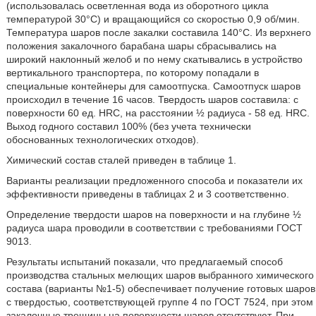
(использовалась осветленная вода из оборотного цикла
температурой 30°C) и вращающийся со скоростью 0,9 об/мин.
Температура шаров после закалки составила 140°C. Из верхнего
положения закалочного барабана шары сбрасывались на
широкий наклонный желоб и по нему скатывались в устройство
вертикального транспортера, по которому попадали в
специальные контейнеры для самоотпуска. Самоотпуск шаров
происходил в течение 16 часов. Твердость шаров составила: с
поверхности 60 ед. HRC, на расстоянии ½ радиуса - 58 ед. HRC.
Выход годного составил 100% (без учета технически
обоснованных технологических отходов).
Химический состав сталей приведен в таблице 1.
Варианты реализации предложенного способа и показатели их
эффективности приведены в таблицах 2 и 3 соответственно.
Определение твердости шаров на поверхности и на глубине ½
радиуса шара проводили в соответствии с требованиями ГОСТ
9013.
Результаты испытаний показали, что предлагаемый способ
производства стальных мелющих шаров выбранного химического
состава (варианты №1-5) обеспечивает получение готовых шаров
с твердостью, соответствующей группе 4 по ГОСТ 7524, при этом
закалочные трещины на поверхности шаров отсутствуют. При