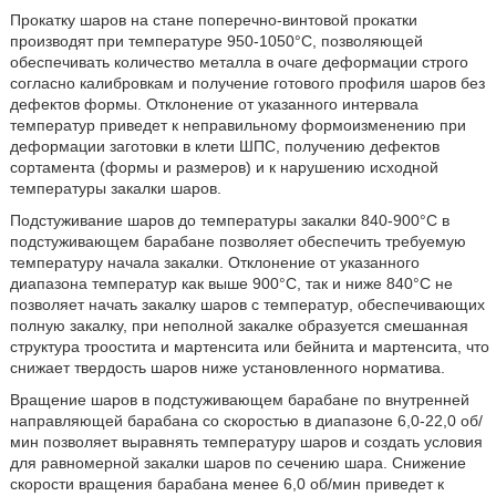
Прокатку шаров на стане поперечно-винтовой прокатки
производят при температуре 950-1050°C, позволяющей
обеспечивать количество металла в очаге деформации строго
согласно калибровкам и получение готового профиля шаров без
дефектов формы. Отклонение от указанного интервала
температур приведет к неправильному формоизменению при
деформации заготовки в клети ШПС, получению дефектов
сортамента (формы и размеров) и к нарушению исходной
температуры закалки шаров.
Подстуживание шаров до температуры закалки 840-900°C в
подстуживающем барабане позволяет обеспечить требуемую
температуру начала закалки. Отклонение от указанного
диапазона температур как выше 900°C, так и ниже 840°C не
позволяет начать закалку шаров с температур, обеспечивающих
полную закалку, при неполной закалке образуется смешанная
структура троостита и мартенсита или бейнита и мартенсита, что
снижает твердость шаров ниже установленного норматива.
Вращение шаров в подстуживающем барабане по внутренней
направляющей барабана со скоростью в диапазоне 6,0-22,0 об/
мин позволяет выравнять температуру шаров и создать условия
для равномерной закалки шаров по сечению шара. Снижение
скорости вращения барабана менее 6,0 об/мин приведет к