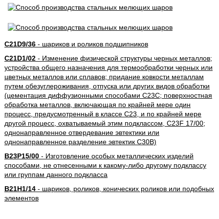
C21D9/36
- шариков и роликов подшипников
C21D1/02
- Изменение физической структуры черных металлов;
устройства общего назначения для термообработки черных или
цветных металлов или сплавов; придание ковкости металлам
путем обезуглероживания, отпуска или других видов обработки
(цементация диффузионными способами C23C; поверхностная
обработка металлов, включающая по крайней мере один
процесс, предусмотренный в классе C23, и по крайней мере
другой процесс, охватываемый этим подклассом, C23F 17/00;
однонаправленное отвердевание эвтектики или
однонаправленное разделение эвтектик C30B)
B23P15/00
- Изготовление особых металлических изделий
способами, не отнесенными к какому-либо другому подклассу
или группам данного подкласса
B21H1/14
- шариков, роликов, конических роликов или подобных
элементов