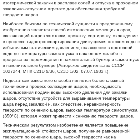
изотермической закалки в расплаве солей и отпуска в проходном
закалочно-отпускном агрегате для обеспечения требуемой
твердости шаров.
Наиболее близким по технической сущности к предложенному
изобретению является способ изготовления мелющих шаров,
включающий нагрев заготовки, прокатку, сортировку, охлаждение
в процессе гидротранспортирования движущимся потоком воды с
избыточным статическим давлением, охлаждение в проточной
воде до температуры самоотпуска в наклонном желобе в
процессе их перемещения в накопительный бункер и самоотпуск
в накопительном бункере (Авторское свидетельство СССР
1027244, МПК C21D 9/36, C21D 1/02, 07.07.1983 г.).
Недостатком известного способа является более сложный
технический процесс охлаждения шаров, необходимость
использования подачи воды высокого давления для закалки
шаров, отсутствие устройств для выравнивания температуры
шара перед закалкой и, как следствие, неравномерность
твердости по сечению шаров, высокая температура самоотпуска
(350°C), которая может привести к снижению твердости шаров.
Техническим результатом изобретения является повышение
эксплуатационной стойкости шаров, получение равномерной
твердости по сечению шара, высокой твердости как на