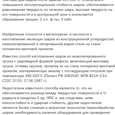
повышается эксплуатационная стойкость шаров, обеспечивается
равномерная твердость по сечению шара, высокая твердость на
его поверхности и в центральной зоне и исключается
образование трещин. 2 з.п. ф-лы, 3 табл.
Изобретение относится к металлургии, в частности к
изготовлению мелющих шаров из конструкционной углеродистой,
низколегированной и легированной марок стали на стане
поперечно-винтовой прокатки.
Известен способ изготовления шаров из низколегированного
чугуна с шаровидной формой графита, включающий выплавку
чугуна, отливку прутков, прокатку их на стане поперечно-винтовой
прокатки, изотермическую закалку с последующим отпуском при
температуре 280-320°C (Патент РФ 2082530, МПК B21H 1/14,
C22C 37/10, 27.06.1997 г.).
Недостатком известного способа является то, что не
обеспечивается разница между твердостью поверхности и ½
радиуса в пределах 5 ед. HRC и, как следствие, ниже
износостойкость и ударная стойкость; другим недостатком
является более сложная и затратная технология термообработки
шаров: необходимость наличия оборудования для проведения