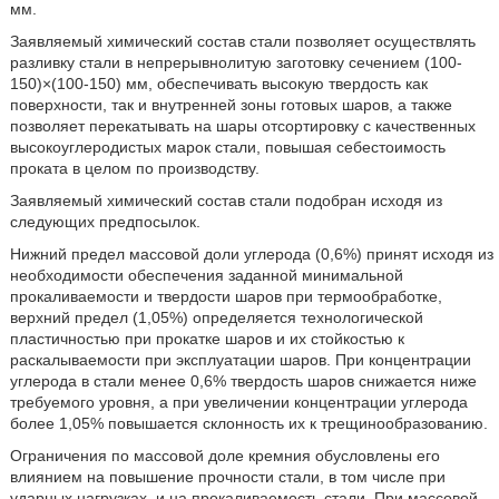
мм.
Заявляемый химический состав стали позволяет осуществлять
разливку стали в непрерывнолитую заготовку сечением (100-
150)×(100-150) мм, обеспечивать высокую твердость как
поверхности, так и внутренней зоны готовых шаров, а также
позволяет перекатывать на шары отсортировку с качественных
высокоуглеродистых марок стали, повышая себестоимость
проката в целом по производству.
Заявляемый химический состав стали подобран исходя из
следующих предпосылок.
Нижний предел массовой доли углерода (0,6%) принят исходя из
необходимости обеспечения заданной минимальной
прокаливаемости и твердости шаров при термообработке,
верхний предел (1,05%) определяется технологической
пластичностью при прокатке шаров и их стойкостью к
раскалываемости при эксплуатации шаров. При концентрации
углерода в стали менее 0,6% твердость шаров снижается ниже
требуемого уровня, а при увеличении концентрации углерода
более 1,05% повышается склонность их к трещинообразованию.
Ограничения по массовой доле кремния обусловлены его
влиянием на повышение прочности стали, в том числе при
ударных нагрузках, и на прокаливаемость стали. При массовой