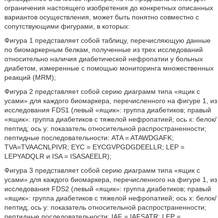
ограничения настоящего изобретения до конкретных описанных
вариантов осуществления, может быть понятно совместно с
сопутствующими фигурами, в которых:
Фигура 1 представляет собой таблицу, перечисляющую данные
по биомаркерным белкам, полученные из трех исследований
относительно наличия диабетической нефропатии у больных
диабетом, измеренные с помощью мониторинга множественных
реакций (MRM);
Фигура 2 представляет собой серию диаграмм типа «ящик с
усами» для каждого биомаркера, перечисленного на фигуре 1, из
исследования FDS1 (левый «ящик»: группа диабетиков; правый
«ящик»: группа диабетиков с тяжелой нефропатией; ось х: белок/
пептид; ось у: показатель относительной распространенности;
пептидные последовательности: ATA = ATAWDGAFK;
TVA=TVAACNLPIVR; EYC = EYCGVPGDGDEELLR; LEP =
LEPYADQLR и ISA = ISASAEELR);
Фигура 3 представляет собой серию диаграмм типа «ящик с
усами» для каждого биомаркера, перечисленного на фигуре 1, из
исследования FDS2 (левый «ящик»: группа диабетиков; правый
«ящик»: группа диабетиков с тяжелой нефропатией; ось х: белок/
пептид; ось у: показатель относительной распространенности;
пептидные последовательности: IAF = IAFSATR; LEP =