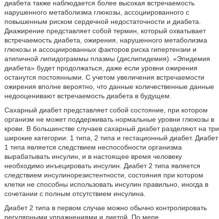
диабета также наблюдается более высокая встречаемость
нарушенного метаболизма глюкозы, ассоциированного с
повышенным риском сердечной недостаточности и диабета.
Диажирение представляет собой термин, который охватывает
встречаемость диабета, ожирения, нарушенного метаболизма
глюкозы и ассоциированных факторов риска гипертензии и
атипичной липидограммы плазмы (дислипидемия). «Эпидемия
диабета» будет продолжаться, даже если уровни ожирения
останутся постоянными. С учетом увеличения встречаемости
ожирения вполне вероятно, что данные количественные данные
недооценивают встречаемость диабета в будущем.
Сахарный диабет представляет собой состояние, при котором
организм не может поддерживать нормальные уровни глюкозы в
крови. В большинстве случаев сахарный диабет разделяют на три
широкие категории: 1 типа, 2 типа и гестационный диабет. Диабет
1 типа является следствием неспособности организма
вырабатывать инсулин, и в настоящее время человеку
необходимо инъецировать инсулин. Диабет 2 типа является
следствием инсулинорезистентности, состояния при котором
клетки не способны использовать инсулин правильно, иногда в
сочетании с полным отсутствием инсулина.
Диабет 2 типа в первом случае можно обычно контролировать
регулярными упражнениями и диетой. По мере