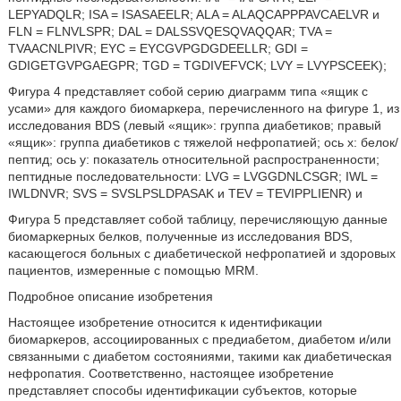
LEPYADQLR; ISA = ISASAEELR; ALA = ALAQCAPPPAVCAELVR и
FLN = FLNVLSPR; DAL = DALSSVQESQVAQQAR; TVA =
TVAACNLPIVR; EYC = EYCGVPGDGDEELLR; GDI =
GDIGETGVPGAEGPR; TGD = TGDIVEFVCK; LVY = LVYPSCEEK);
Фигура 4 представляет собой серию диаграмм типа «ящик с
усами» для каждого биомаркера, перечисленного на фигуре 1, из
исследования BDS (левый «ящик»: группа диабетиков; правый
«ящик»: группа диабетиков с тяжелой нефропатией; ось х: белок/
пептид; ось у: показатель относительной распространенности;
пептидные последовательности: LVG = LVGGDNLCSGR; IWL =
IWLDNVR; SVS = SVSLPSLDPASAK и TEV = TEVIPPLIENR) и
Фигура 5 представляет собой таблицу, перечисляющую данные
биомаркерных белков, полученные из исследования BDS,
касающегося больных с диабетической нефропатией и здоровых
пациентов, измеренные с помощью MRM.
Подробное описание изобретения
Настоящее изобретение относится к идентификации
биомаркеров, ассоциированных с предиабетом, диабетом и/или
связанными с диабетом состояниями, такими как диабетическая
нефропатия. Соответственно, настоящее изобретение
представляет способы идентификации субъектов, которые