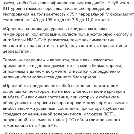
высок, чтобы быть классифицированным как диабет. У субъекта с
IGT уровни глюкозы через два часа после проведения
тестирования на толерантность к 75 г пероральной глюкозы могут
составлять от 140 до 199 мг/дл (от 7,8 до 11,0 ммоль).
«Средства, снижающие уровень липидов» включают
гемфиброзил, холистирамин, колестипол, никотиновую кислоту и
ингибиторы HMG-CoA-редуктазы, такие как симвастатин,
ловастатин, правастатин-натрий, флувастатин, аторвастатин и
церивастатин.
Термин «измерение» и варианты, такие как «измерять»,
применяемые в данном документе в связи с биомаркерами,
описанным в данном документе, относится к определению
наличия и/или количества данного биомаркера.
«Предиабет» представляет собой состояние, при котором
встречаются некоторые, но не все, диагностические критерии
диабета. Он включает состояния, при которых у субъектов
обнаруживаются уровни сахара в крови между нормальными и
диабетическими уровнями, состояния, при которых субъекты
страдают от нарушенной толерантности к глюкозе (IGT),
нарушенной гликемии натощак (IFG) и/или гликированного
гемоглобина от 5,7 до 6,4%.