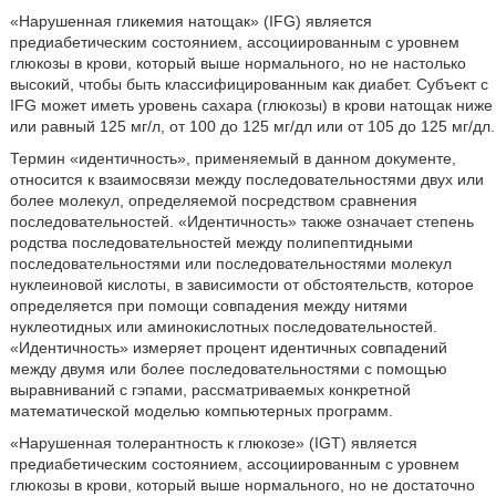
«Нарушенная гликемия натощак» (IFG) является
предиабетическим состоянием, ассоциированным с уровнем
глюкозы в крови, который выше нормального, но не настолько
высокий, чтобы быть классифицированным как диабет. Субъект с
IFG может иметь уровень сахара (глюкозы) в крови натощак ниже
или равный 125 мг/л, от 100 до 125 мг/дл или от 105 до 125 мг/дл.
Термин «идентичность», применяемый в данном документе,
относится к взаимосвязи между последовательностями двух или
более молекул, определяемой посредством сравнения
последовательностей. «Идентичность» также означает степень
родства последовательностей между полипептидными
последовательностями или последовательностями молекул
нуклеиновой кислоты, в зависимости от обстоятельств, которое
определяется при помощи совпадения между нитями
нуклеотидных или аминокислотных последовательностей.
«Идентичность» измеряет процент идентичных совпадений
между двумя или более последовательностями с помощью
выравниваний с гэпами, рассматриваемых конкретной
математической моделью компьютерных программ.
«Нарушенная толерантность к глюкозе» (IGT) является
предиабетическим состоянием, ассоциированным с уровнем
глюкозы в крови, который выше нормального, но не достаточно