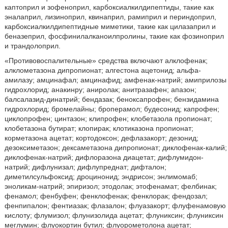
каптоприл и зофеноприл, карбоксиалкилдипептиды, такие как
эналаприл, лизиноприл, квинаприл, рамиприл и периндоприл,
карбоксиалкилдипептидные миметики, такие как цилазаприл и
беназеприл, фосфинилалканоилпролины, такие как фозиноприл
и трандолоприл.
«Противовоспалительные» средства включают алклофенак;
алклометазона дипропионат; алгестона ацетонид; альфа-
амилазу; амцинафал; амцинафид; амфенак-натрий; амиприлозы
гидрохлорид; анакинру; аниролак; анитразафен; апазон;
балсалазид-динатрий; бендазак; беноксапрофен; бензидамина
гидрохлорид; бромелайны; броперамол; будесонид; капрофен;
циклопрофен; цинтазон; клипрофен; клобетазола пропионат;
клобетазона бутират; клопирак; клотиказона пропионат;
корметазона ацетат; кортодоксон; дефлазакорт; дезонид;
дезоксиметазон; дексаметазона дипропионат; диклофенак-калий;
диклофенак-натрий; дифлоразона диацетат; дифлумидон-
натрий; дифлунизал; дифлупреднат; дифталон;
диметилсульфоксид; дроцинонид; эндрисон; энлимомаб;
эноликам-натрий; эпиризол; этодолак; этофенамат; фелбинак;
фенамол; фенбуфен; фенклофенак; фенклорак; фендозал;
фенпипалон; фентиазак; флазалон; флуазакорт; флуфенамовую
кислоту; флумизол; флунизолида ацетат; флуниксин; флуниксин
меглумин; флуокортин бутил; флуорометолона ацетат;