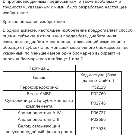
В противовес данным предпосылкам, а также проблемам и
трудностям, связанным с ними, было разработано настоящее
изобретение.
Краткое описание изобретения
В одном аспекте, настоящее изобретение предоставляет способ
оценки субъекта в отношении предиабета, диабета и/или
связанного с диабетом состояния, включающий измерение в
образце от субъекта по меньшей мере одного биомаркера, где
указанный по меньшей мере один биомаркер выбирают из
перечня биомаркеров в таблице 1 или 2.
Таблица 1
Код доступа (база
Белок
данных UniProt)
Пероксиредоксин-2
Р32119
Белок АМВР
Р02760
Субъединица C1q-субкомпонента
Р02746
комплемента
Аполипопротеин A-IV
Р06727
Аполипопротеин C-III
Р02656
Белок, связывающий
P17936
инсулиноподобный фактор роста