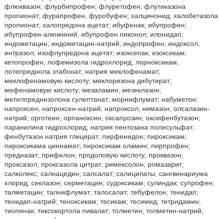
флюквазон; флурбипрофен; флуретофен; флутиказона
пропионат; фурапрофен; фуробуфен; халцинонид; халобетазола
пропионат; халопредона ацетат; ибуфенак; ибупрофен;
ибупрофен-алюминий; ибупрофен пиконол; илонидап;
индометацин; индометацин-натрий; индопрофен; индоксол;
интразол; изофлупредона ацетат; изоксепак; изоксикам;
кетопрофен; лофемизола гидрохлорид; лорноксикам;
лотепреднола этабонат; натрия меклофенамат;
меклофенамовую кислоту; меклоризона дибутират;
мефенамовую кислоту; мезаламин; мезеклазон;
метилпреднизолона сулептанат; морнифлумат; набуметон;
напроксен; напроксен-натрий; напроксол; нимазон; олсалазин-
натрий; орготеин; орпаноксин; оксапрозин; оксифенбутазон;
паранилина гидрохлорид; натрия пентозана полисульфат;
фенбутазон натрия глицерат; пирфенидон; пироксикам;
пироксикама циннамат; пироксикам оламин; пирпрофен;
предназат; прифелон; продоловую кислоту; проквазон;
проксазол; проксазола цитрат; римексолон; ромазарит;
салколекс; салнацедин; салсалат; салицилаты; сангвинариума
хлорид; секлазон; серметацин; судоксикам; сулиндак; супрофен;
талметацин; талнифлумат; талосалат; тебуфелон; тенидап;
тенидап-натрий; теноксикам; тесикам; тесимид; тетридамин;
тиопинак; тиксокортола пивалат; толметин; толметин-натрий;