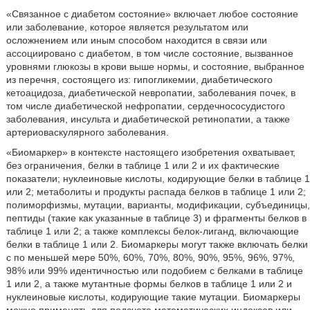
«Связанное с диабетом состояние» включает любое состояние
или заболевание, которое является результатом или
осложнением или иным способом находится в связи или
ассоциировано с диабетом, в том числе состояние, вызванное
уровнями глюкозы в крови выше нормы, и состояние, выбранное
из перечня, состоящего из: гипогликемии, диабетического
кетоацидоза, диабетической невропатии, заболевания почек, в
том числе диабетической нефропатии, сердечнососудистого
заболевания, инсульта и диабетической ретинопатии, а также
артериоваскулярного заболевания.
«Биомаркер» в контексте настоящего изобретения охватывает,
без ограничения, белки в таблице 1 или 2 и их фактические
показатели; нуклеиновые кислоты, кодирующие белки в таблице 1
или 2; метаболиты и продукты распада белков в таблице 1 или 2;
полиморфизмы, мутации, варианты, модификации, субъединицы,
пептиды (такие как указанные в таблице 3) и фрагменты белков в
таблице 1 или 2; а также комплексы белок-лиганд, включающие
белки в таблице 1 или 2. Биомаркеры могут также включать белки
с по меньшей мере 50%, 60%, 70%, 80%, 90%, 95%, 96%, 97%,
98% или 99% идентичностью или подобием с белками в таблице
1 или 2, а также мутантные формы белков в таблице 1 или 2 и
нуклеиновые кислоты, кодирующие такие мутации. Биомаркеры