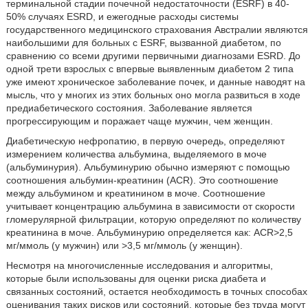
терминальной стадии почечной недостаточности (ESRF) в 40-
50% случаях ESRD, и ежегодные расходы системы
государственного медицинского страхования Австралии являются
наибольшими для больных с ESRF, вызванной диабетом, по
сравнению со всеми другими первичными диагнозами ESRD. До
одной трети взрослых с впервые выявленным диабетом 2 типа
уже имеют хроническое заболевание почек, и данные наводят на
мысль, что у многих из этих больных оно могла развиться в ходе
предиабетического состояния. Заболевание является
прогрессирующим и поражает чаще мужчин, чем женщин.
Диабетическую нефропатию, в первую очередь, определяют
измерением количества альбумина, выделяемого в моче
(альбуминурия). Альбуминурию обычно измеряют с помощью
соотношения альбумин-креатинин (ACR). Это соотношение
между альбумином и креатинином в моче. Соотношение
учитывает концентрацию альбумина в зависимости от скорости
гломерулярной фильтрации, которую определяют по количеству
креатинина в моче. Альбуминурию определяется как: ACR>2,5
мг/ммоль (у мужчин) или >3,5 мг/ммоль (у женщин).
Несмотря на многочисленные исследования и алгоритмы,
которые были использованы для оценки риска диабета и
связанных состояний, остается необходимость в точных способах
оценивания таких рисков или состояний, которые без труда могут