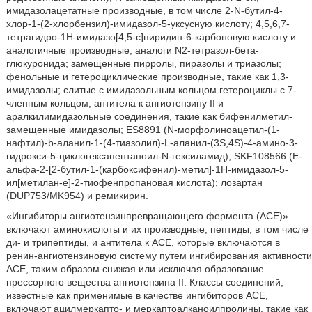
имидазолацетатные производные, в том числе 2-N-бутил-4-
хлор-1-(2-хлорбензил)-имидазол-5-уксусную кислоту; 4,5,6,7-
тетрагидро-1Н-имидазо[4,5-с]пиридин-6-карбоновую кислоту и
аналогичные производные; аналоги N2-тетразол-бета-
глюкуронида; замещенные пирролы, пиразолы и триазолы;
фенольные и гетероциклические производные, такие как 1,3-
имидазолы; слитые с имидазольным кольцом гетероциклы с 7-
членным кольцом; антитела к ангиотензину II и
аралкилимидазольные соединения, такие как бифенилметил-
замещенные имидазолы; ES8891 (N-морфолиноацетил-(1-
нафтил)-b-аланил-1-(4-тиазолил)-L-аланил-(3S,4S)-4-амино-3-
гидрокси-5-циклогексапентаноил-N-гексиламид); SKF108566 (Е-
альфа-2-[2-бутил-1-(карбоксифенил)-метил]-1Н-имидазол-5-
ил[метилан-е]-2-тиофенпропановая кислота); лозартан
(DUP753/MK954) и ремикирин.
«Ингибиторы ангиотензинпревращающего фермента (АСЕ)»
включают аминокислоты и их производные, пептиды, в том числе
ди- и трипептиды, и антитела к АСЕ, которые включаются в
ренин-ангиотензиновую систему путем ингибирования активности
АСЕ, таким образом снижая или исключая образование
прессорного вещества ангиотензина II. Классы соединений,
известные как применимые в качестве ингибиторов АСЕ,
включают ацилмеркапто- и меркаптоалканоилпролины, такие как