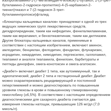
изопропиламино-1-(7-метилиндан-4-илокси)-2-бутанол, 2-(3-трет-
бутиламино-2-гидрокси-пропилтио)-4-(5-карбамоил-2-
тиенил)тиазол и 7-(2-тидрокся-3-трет-
бутиламинпропокси)фталид.
«Блокаторы кальциевых каналов» принадлежат к одной из трех
ведущих химических групп лекарственных средств,
дигидропиридинам, таким как нифедипин, фенилалкиламинам,
таким как верапамил, и бензотиазепинам, таким как дилтиазем.
Другие блокаторы кальциевых каналов, применимые в
соответствии с настоящим изобретением, включают аминон,
амлодипин, бенциклан, фелодипин, фендилин, флунаризин,
исрадипин, никардипин, нимодипин, пергексилен, галлопамил,
тиапамил и аналоги тиапамила, фенилоин, барбитураты и
пептиды динорфин, омега-конотоксин и омега-агатоксин.
«Диабет» включает диабет 1 типа, как аутоиммунный, так и
идиопатический, диабет 2 типа и гестационный диабет. Диабет
можно охарактеризовать рецидивирующей и постоянной
гипергликемией и можно диагностировать по повышенным
уровням глюкозы в крови и повышенному гликированному
гемоглобину (≥6,5%). В соответствии с настоящим определением
диагностическими для сахарного диабета считаются два
измерения глюкозы натощак, превышающие 126 мг/дл (7,0
ммоль/л).