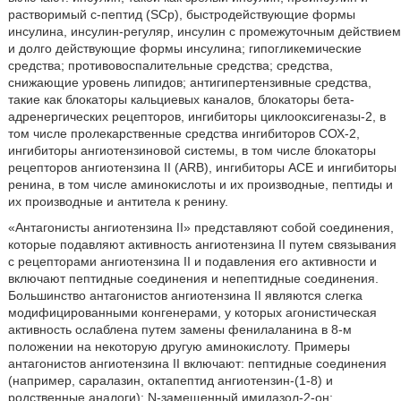
растворимый с-пептид (SCp), быстродействующие формы
инсулина, инсулин-регуляр, инсулин с промежуточным действием
и долго действующие формы инсулина; гипогликемические
средства; противовоспалительные средства; средства,
снижающие уровень липидов; антигипертензивные средства,
такие как блокаторы кальциевых каналов, блокаторы бета-
адренергических рецепторов, ингибиторы циклооксигеназы-2, в
том числе пролекарственные средства ингибиторов СОХ-2,
ингибиторы ангиотензиновой системы, в том числе блокаторы
рецепторов ангиотензина II (ARB), ингибиторы АСЕ и ингибиторы
ренина, в том числе аминокислоты и их производные, пептиды и
их производные и антитела к ренину.
«Антагонисты ангиотензина II» представляют собой соединения,
которые подавляют активность ангиотензина II путем связывания
с рецепторами ангиотензина II и подавления его активности и
включают пептидные соединения и непептидные соединения.
Большинство антагонистов ангиотензина II являются слегка
модифицированными конгенерами, у которых агонистическая
активность ослаблена путем замены фенилаланина в 8-м
положении на некоторую другую аминокислоту. Примеры
антагонистов ангиотензина II включают: пептидные соединения
(например, саралазин, октапептид ангиотензин-(1-8) и
родственные аналоги); N-замещенный имидазол-2-он;