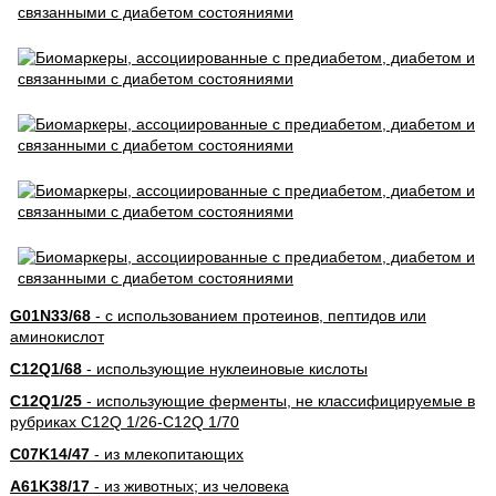
G01N33/68
- с использованием протеинов, пептидов или
аминокислот
C12Q1/68
- использующие нуклеиновые кислоты
C12Q1/25
- использующие ферменты, не классифицируемые в
рубриках C12Q 1/26-C12Q 1/70
C07K14/47
- из млекопитающих
A61K38/17
- из животных; из человека