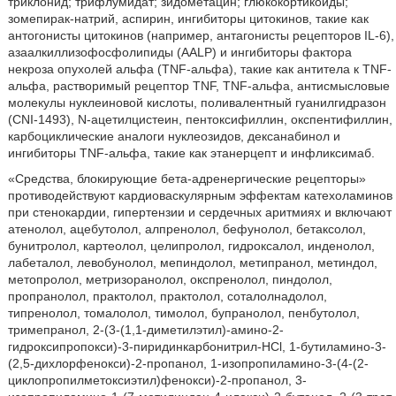
триклонид; трифлумидат; зидометацин; глюкокортикоиды;
зомепирак-натрий, аспирин, ингибиторы цитокинов, такие как
антогонисты цитокинов (например, антагонисты рецепторов IL-6),
азаалкиллизофосфолипиды (AALP) и ингибиторы фактора
некроза опухолей альфа (TNF-альфа), такие как антитела к TNF-
альфа, растворимый рецептор TNF, TNF-альфа, антисмысловые
молекулы нуклеиновой кислоты, поливалентный гуанилгидразон
(CNI-1493), N-ацетилцистеин, пентоксифиллин, окспентифиллин,
карбоциклические аналоги нуклеозидов, дексанабинол и
ингибиторы TNF-альфа, такие как этанерцепт и инфликсимаб.
«Средства, блокирующие бета-адренергические рецепторы»
противодействуют кардиоваскулярным эффектам катехоламинов
при стенокардии, гипертензии и сердечных аритмиях и включают
атенолол, ацебутолол, алпренолол, бефунолол, бетаксолол,
бунитролол, картеолол, целипролол, гидроксалол, инденолол,
лабеталол, левобунолол, мепиндолол, метипранол, метиндол,
метопролол, метризоранолол, окспренолол, пиндолол,
пропранолол, практолол, практолол, соталолнадолол,
типренолол, томалолол, тимолол, бупранолол, пенбутолол,
тримепранол, 2-(3-(1,1-диметилэтил)-амино-2-
гидроксипропокси)-3-пиридинкарбонитрил-HCl, 1-бутиламино-3-
(2,5-дихлорфенокси)-2-пропанол, 1-изопропиламино-3-(4-(2-
циклопропилметоксиэтил)фенокси)-2-пропанол, 3-