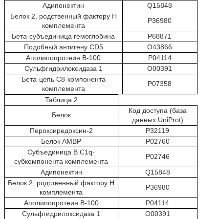
Адипонектин
Q15848
Белок 2, родственный фактору Н
Р36980
комплемента
Бета-субъединица гемоглобина
Р68871
Подобный антигену CD5
O43866
Аполипопротеин В-100
Р04114
Сульфгидрилоксидаза 1
O00391
Бета-цепь С8-компонента
Р07358
комплемента
Таблица 2
Код доступа (база
Белок
данных UniProt)
Пероксиредоксин-2
Р32119
Белок АМВР
Р02760
Субъединица В C1q-
Р02746
субкомпонента комплемента
Адипонектин
Q15848
Белок 2, родственный фактору Н
Р36980
комплемента
Аполипопротеин В-100
Р04114
Сульфгидрилоксидаза 1
O00391