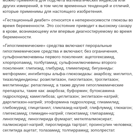
можно применять для подсчета математических индексов или
других измерений, в том числе временных тенденций и отличий,
которые применимы для настоящего изобретения.
«Гестационный диабет» относится к непереносимости глюкозы во
время беременности. Это состояние приводит к высокому сахару
в крови, возникающему или впервые диагностируемому во время
беременности.
«Гипогликемические» средства включают пероральные
гипогликемические средства и включают, без ограничения,
сульфонилмочевины первого поколения: ацетогексамид,
хлорпропамид, толбутамид; сульфонилмочевины второго
поколения: глипизид, глибурид, глимепирид; бигуаниды:
метформин; ингибиторы альфа-глюкозидазы: акарбозу, миглитол,
тиазолидиндионы: розиглитазон, пиоглитазон, троглитазон;
меглитиниды: репаглинид; а также другие гипогликемические
препараты, такие как: акарбоза; буформин; бутоксамина
гидрохлорид; камиглибоза; циглитазон; энглитазон-натрий;
дарглитазон-натрий; этоформина гидрохлорид; глиамилид;
глибомурид; глицетанил; гликлазид-натрий; глифлумид; глюкагон;
глигексамид; глимидин-натрий; глиоктамид; глипарамид;
линоглирид; линоглирида фумарат; метилпалмоксират;
палмоксират-натрий; пироглирида тартрат; проинсулин человека;
сеглитида ацетат; толазамид; толпиррамид; зополрестат.