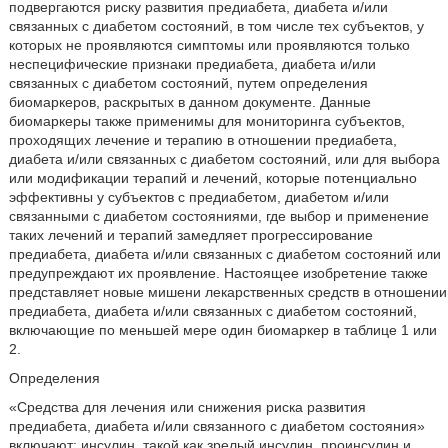
подвергаются риску развития предиабета, диабета и/или
связанных с диабетом состояний, в том числе тех субъектов, у
которых не проявляются симптомы или проявляются только
неспецифические признаки предиабета, диабета и/или
связанных с диабетом состояний, путем определения
биомаркеров, раскрытых в данном документе. Данные
биомаркеры также применимы для мониторинга субъектов,
проходящих лечение и терапию в отношении предиабета,
диабета и/или связанных с диабетом состояний, или для выбора
или модификации терапий и лечений, которые потенциально
эффективны у субъектов с предиабетом, диабетом и/или
связанными с диабетом состояниями, где выбор и применение
таких лечений и терапий замедляет прогрессирование
предиабета, диабета и/или связанных с диабетом состояний или
предупреждают их проявление. Настоящее изобретение также
представляет новые мишени лекарственных средств в отношении
предиабета, диабета и/или связанных с диабетом состояний,
включающие по меньшей мере один биомаркер в таблице 1 или
2.
Определения
«Средства для лечения или снижения риска развития
предиабета, диабета и/или связанного с диабетом состояния»
включают: инсулин, такой как зрелый инсулин, проинсулин и