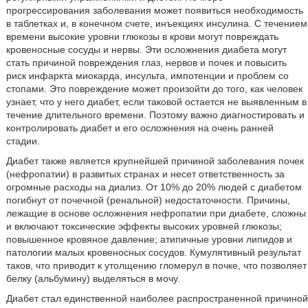
прогрессирования заболевания может появиться необходимость
в таблетках и, в конечном счете, инъекциях инсулина. С течением
времени высокие уровни глюкозы в крови могут повреждать
кровеносные сосуды и нервы. Эти осложнения диабета могут
стать причиной повреждения глаз, нервов и почек и повысить
риск инфаркта миокарда, инсульта, импотенции и проблем со
стопами. Это повреждение может произойти до того, как человек
узнает, что у него диабет, если таковой остается не выявленным в
течение длительного времени. Поэтому важно диагностировать и
контролировать диабет и его осложнения на очень ранней
стадии.
Диабет также является крупнейшей причиной заболевания почек
(нефропатии) в развитых странах и несет ответственность за
огромные расходы на диализ. От 10% до 20% людей с диабетом
погибнут от почечной (ренальной) недостаточности. Причины,
лежащие в основе осложнения нефропатии при диабете, сложны
и включают токсические эффекты высоких уровней глюкозы;
повышенное кровяное давление; атипичные уровни липидов и
патологии малых кровеносных сосудов. Кумулятивный результат
таков, что приводит к утолщению гломерул в почке, что позволяет
белку (альбумину) выделяться в мочу.
Диабет стал единственной наиболее распространенной причиной