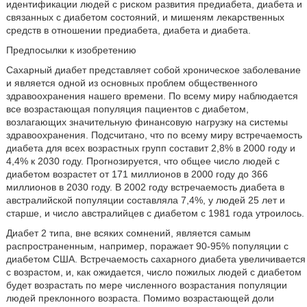
идентификации людей с риском развития предиабета, диабета и
связанных с диабетом состояний, и мишеням лекарственных
средств в отношении предиабета, диабета и диабета.
Предпосылки к изобретению
Сахарный диабет представляет собой хроническое заболевание
и является одной из основных проблем общественного
здравоохранения нашего времени. По всему миру наблюдается
все возрастающая популяция пациентов с диабетом,
возлагающих значительную финансовую нагрузку на системы
здравоохранения. Подсчитано, что по всему миру встречаемость
диабета для всех возрастных групп составит 2,8% в 2000 году и
4,4% к 2030 году. Прогнозируется, что общее число людей с
диабетом возрастет от 171 миллионов в 2000 году до 366
миллионов в 2030 году. В 2002 году встречаемость диабета в
австралийской популяции составляла 7,4%, у людей 25 лет и
старше, и число австралийцев с диабетом с 1981 года утроилось.
Диабет 2 типа, вне всяких сомнений, является самым
распространенным, например, поражает 90-95% популяции с
диабетом США. Встречаемость сахарного диабета увеличивается
с возрастом, и, как ожидается, число пожилых людей с диабетом
будет возрастать по мере численного возрастания популяции
людей преклонного возраста. Помимо возрастающей доли