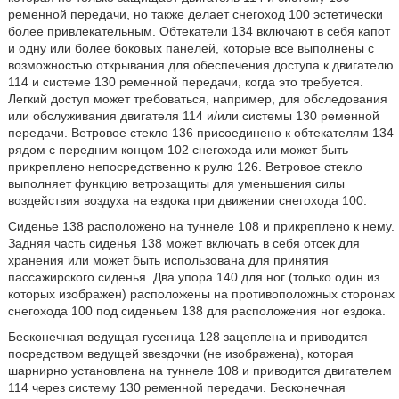
ременной передачи, но также делает снегоход 100 эстетически
более привлекательным. Обтекатели 134 включают в себя капот
и одну или более боковых панелей, которые все выполнены с
возможностью открывания для обеспечения доступа к двигателю
114 и системе 130 ременной передачи, когда это требуется.
Легкий доступ может требоваться, например, для обследования
или обслуживания двигателя 114 и/или системы 130 ременной
передачи. Ветровое стекло 136 присоединено к обтекателям 134
рядом с передним концом 102 снегохода или может быть
прикреплено непосредственно к рулю 126. Ветровое стекло
выполняет функцию ветрозащиты для уменьшения силы
воздействия воздуха на ездока при движении снегохода 100.
Сиденье 138 расположено на туннеле 108 и прикреплено к нему.
Задняя часть сиденья 138 может включать в себя отсек для
хранения или может быть использована для принятия
пассажирского сиденья. Два упора 140 для ног (только один из
которых изображен) расположены на противоположных сторонах
снегохода 100 под сиденьем 138 для расположения ног ездока.
Бесконечная ведущая гусеница 128 зацеплена и приводится
посредством ведущей звездочки (не изображена), которая
шарнирно установлена на туннеле 108 и приводится двигателем
114 через систему 130 ременной передачи. Бесконечная