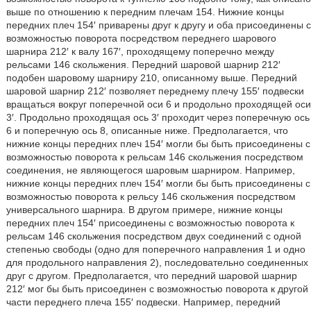
выше по отношению к передним плечам 154. Нижние концы
передних плеч 154′ приварены друг к другу и оба присоединены с
возможностью поворота посредством переднего шарового
шарнира 212′ к валу 167′, проходящему поперечно между
рельсами 146 скольжения. Передний шаровой шарнир 212′
подобен шаровому шарниру 210, описанному выше. Передний
шаровой шарнир 212′ позволяет переднему плечу 155′ подвески
вращаться вокруг поперечной оси 6 и продольно проходящей оси
3′. Продольно проходящая ось 3′ проходит через поперечную ось
6 и поперечную ось 8, описанные ниже. Предполагается, что
нижние концы передних плеч 154′ могли бы быть присоединены с
возможностью поворота к рельсам 146 скольжения посредством
соединения, не являющегося шаровым шарниром. Например,
нижние концы передних плеч 154′ могли бы быть присоединены с
возможностью поворота к рельсу 146 скольжения посредством
универсального шарнира. В другом примере, нижние концы
передних плеч 154′ присоединены с возможностью поворота к
рельсам 146 скольжения посредством двух соединений с одной
степенью свободы (одно для поперечного направления 1 и одно
для продольного направления 2), последовательно соединенных
друг с другом. Предполагается, что передний шаровой шарнир
212′ мог бы быть присоединен с возможностью поворота к другой
части переднего плеча 155′ подвески. Например, передний