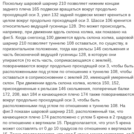
Поскольку шаровой шарнир 210 позволяет нижним концам
заднего плеча 165 подвески вращаться вокруг продольно
проходящей оси 3, узел 132 задней подвески может крениться в
целом вокруг продольно проходящей оси 3. Шасси 106 кренится
относительно ведущей гусеницы 128. Это может происходить,
например, при движении вдоль склона холма, как показано на
фиг.5. Когда снегоход 100 движется вдоль склона холма, шаровой
шарнир 210 позволяет туннелю 108 оставаться, по существу, в
горизонтальном положении, тогда как рельсы 146 скольжения и
часть бесконечной ведущей гусеницы 128, в которую они
упираются (то есть часть, соприкасающаяся с землей),
поворачиваются вокруг продольно проходящей оси 3, чтобы быть
расположенными под углом по отношению к туннелю 108, чтобы
оставаться в соприкосновении с землей 20, имеющей умеренный
склон. При движении вдоль склона холма, колеса 150, 152,
присоединенные к рельсам 146 скольжения, поперечные балки
172, 208, вал 184 и качающееся плечо 174 также поворачиваются
вокруг продольно проходящей оси 3, чтобы быть
расположенными под углом по отношению к туннелю 108. На
фиг.3 показан шаровой шарнир 210, расположенный так, что
качающееся плечо 174 расположено с углом 5 крена в 2 градуса
по отношению к вертикали 15. Предполагается, что угол 5 крена
может составлять от 0 до 10 градусов по отношению к вертикали