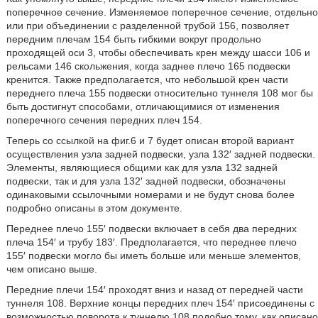
поперечное сечение. Изменяемое поперечное сечение, отдельно
или при объединении с разделенной трубой 156, позволяет
передним плечам 154 быть гибкими вокруг продольно
проходящей оси 3, чтобы обеспечивать крен между шасси 106 и
рельсами 146 скольжения, когда заднее плечо 165 подвески
кренится. Также предполагается, что небольшой крен части
переднего плеча 155 подвески относительно туннеля 108 мог бы
быть достигнут способами, отличающимися от изменения
поперечного сечения передних плеч 154.
Теперь со ссылкой на фиг.6 и 7 будет описан второй вариант
осуществления узла задней подвески, узла 132′ задней подвески.
Элементы, являющиеся общими как для узла 132 задней
подвески, так и для узла 132′ задней подвески, обозначены
одинаковыми ссылочными номерами и не будут снова более
подробно описаны в этом документе.
Переднее плечо 155′ подвески включает в себя два передних
плеча 154′ и трубу 183′. Предполагается, что переднее плечо
155′ подвески могло бы иметь больше или меньше элементов,
чем описано выше.
Передние плечи 154′ проходят вниз и назад от передней части
туннеля 108. Верхние концы передних плеч 154′ присоединены с
возможностью поворота к туннелю 108 подобно тому, как описано