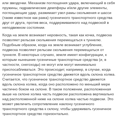
или звездочки. Механизм поглощения удара, включающий в себя
пружины, гидравлические демпферы и/или другие элементы,
поглощающие удар, разжимает узел рамы скольжения и шасси
(также известное как рама) гусеничного транспортного средства
друг от друга, против веса, поддерживаемого над подвеской в
неподвижном состоянии.
Когда на земле возникает неровность, такая как кочка, подвеска
позволяет рельсам скольжения перемещаться к туннелю.
Подобным образом, когда на земле возникает углубление,
подвеска позволяет рельсам скольжения перемещаться от
туннеля. В некоторых случаях, земля имеет конфигурации, к
которым нынешние гусеничные транспортные средства (и, в
частности, снегоходы) не могут или могут минимально
приспосабливаться. Это происходит, например, в случае, когда
гусеничное транспортное средство движется вдоль склона холма.
Считается, что гусеничное транспортное средство движется
вдоль склона холма, когда оно расположено по меньшей мере
частично боком на склоне. В таком положении, расположенная
выше на склоне холма часть подвески расположена вертикально
над расположенной ниже на склоне холма частью подвески. Это
может увеличить сопротивление наклону гусеничного
транспортного средства к склону, чтобы удерживать гусеничное
транспортное средство горизонтально.