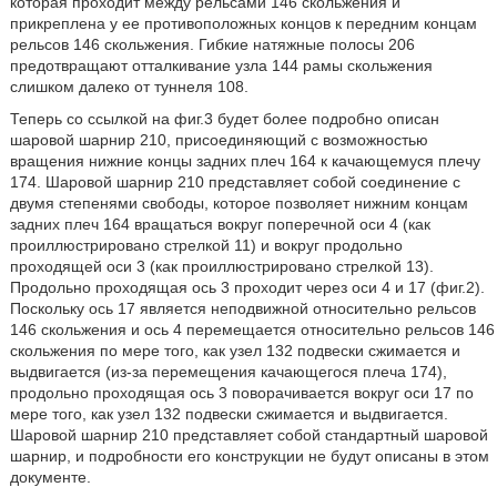
которая проходит между рельсами 146 скольжения и
прикреплена у ее противоположных концов к передним концам
рельсов 146 скольжения. Гибкие натяжные полосы 206
предотвращают отталкивание узла 144 рамы скольжения
слишком далеко от туннеля 108.
Теперь со ссылкой на фиг.3 будет более подробно описан
шаровой шарнир 210, присоединяющий с возможностью
вращения нижние концы задних плеч 164 к качающемуся плечу
174. Шаровой шарнир 210 представляет собой соединение с
двумя степенями свободы, которое позволяет нижним концам
задних плеч 164 вращаться вокруг поперечной оси 4 (как
проиллюстрировано стрелкой 11) и вокруг продольно
проходящей оси 3 (как проиллюстрировано стрелкой 13).
Продольно проходящая ось 3 проходит через оси 4 и 17 (фиг.2).
Поскольку ось 17 является неподвижной относительно рельсов
146 скольжения и ось 4 перемещается относительно рельсов 146
скольжения по мере того, как узел 132 подвески сжимается и
выдвигается (из-за перемещения качающегося плеча 174),
продольно проходящая ось 3 поворачивается вокруг оси 17 по
мере того, как узел 132 подвески сжимается и выдвигается.
Шаровой шарнир 210 представляет собой стандартный шаровой
шарнир, и подробности его конструкции не будут описаны в этом
документе.