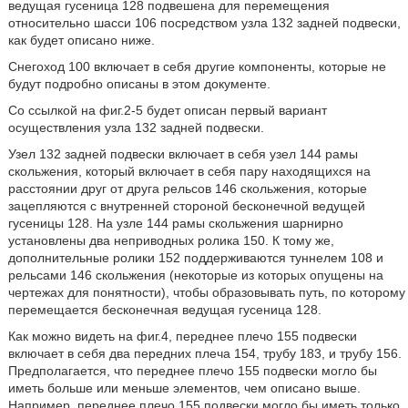
ведущая гусеница 128 подвешена для перемещения
относительно шасси 106 посредством узла 132 задней подвески,
как будет описано ниже.
Снегоход 100 включает в себя другие компоненты, которые не
будут подробно описаны в этом документе.
Со ссылкой на фиг.2-5 будет описан первый вариант
осуществления узла 132 задней подвески.
Узел 132 задней подвески включает в себя узел 144 рамы
скольжения, который включает в себя пару находящихся на
расстоянии друг от друга рельсов 146 скольжения, которые
зацепляются с внутренней стороной бесконечной ведущей
гусеницы 128. На узле 144 рамы скольжения шарнирно
установлены два неприводных ролика 150. К тому же,
дополнительные ролики 152 поддерживаются туннелем 108 и
рельсами 146 скольжения (некоторые из которых опущены на
чертежах для понятности), чтобы образовывать путь, по которому
перемещается бесконечная ведущая гусеница 128.
Как можно видеть на фиг.4, переднее плечо 155 подвески
включает в себя два передних плеча 154, трубу 183, и трубу 156.
Предполагается, что переднее плечо 155 подвески могло бы
иметь больше или меньше элементов, чем описано выше.
Например, переднее плечо 155 подвески могло бы иметь только