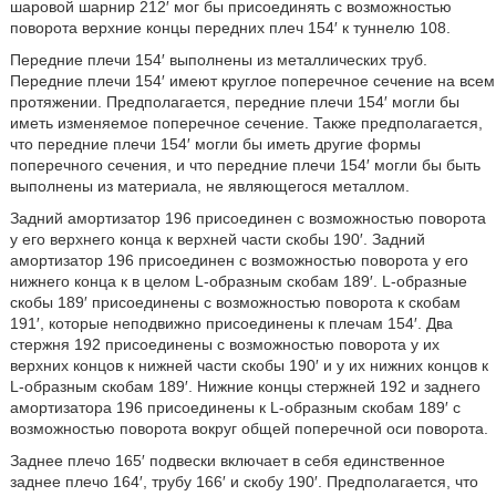
шаровой шарнир 212′ мог бы присоединять с возможностью
поворота верхние концы передних плеч 154′ к туннелю 108.
Передние плечи 154′ выполнены из металлических труб.
Передние плечи 154′ имеют круглое поперечное сечение на всем
протяжении. Предполагается, передние плечи 154′ могли бы
иметь изменяемое поперечное сечение. Также предполагается,
что передние плечи 154′ могли бы иметь другие формы
поперечного сечения, и что передние плечи 154′ могли бы быть
выполнены из материала, не являющегося металлом.
Задний амортизатор 196 присоединен с возможностью поворота
у его верхнего конца к верхней части скобы 190′. Задний
амортизатор 196 присоединен с возможностью поворота у его
нижнего конца к в целом L-образным скобам 189′. L-образные
скобы 189′ присоединены с возможностью поворота к скобам
191′, которые неподвижно присоединены к плечам 154′. Два
стержня 192 присоединены с возможностью поворота у их
верхних концов к нижней части скобы 190′ и у их нижних концов к
L-образным скобам 189′. Нижние концы стержней 192 и заднего
амортизатора 196 присоединены к L-образным скобам 189′ с
возможностью поворота вокруг общей поперечной оси поворота.
Заднее плечо 165′ подвески включает в себя единственное
заднее плечо 164′, трубу 166′ и скобу 190′. Предполагается, что