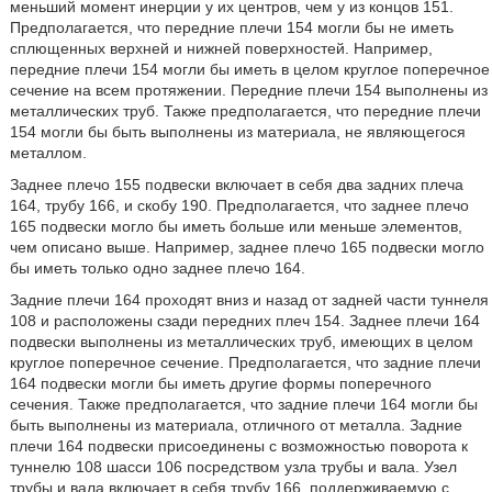
меньший момент инерции у их центров, чем у из концов 151.
Предполагается, что передние плечи 154 могли бы не иметь
сплющенных верхней и нижней поверхностей. Например,
передние плечи 154 могли бы иметь в целом круглое поперечное
сечение на всем протяжении. Передние плечи 154 выполнены из
металлических труб. Также предполагается, что передние плечи
154 могли бы быть выполнены из материала, не являющегося
металлом.
Заднее плечо 155 подвески включает в себя два задних плеча
164, трубу 166, и скобу 190. Предполагается, что заднее плечо
165 подвески могло бы иметь больше или меньше элементов,
чем описано выше. Например, заднее плечо 165 подвески могло
бы иметь только одно заднее плечо 164.
Задние плечи 164 проходят вниз и назад от задней части туннеля
108 и расположены сзади передних плеч 154. Заднее плечи 164
подвески выполнены из металлических труб, имеющих в целом
круглое поперечное сечение. Предполагается, что задние плечи
164 подвески могли бы иметь другие формы поперечного
сечения. Также предполагается, что задние плечи 164 могли бы
быть выполнены из материала, отличного от металла. Задние
плечи 164 подвески присоединены с возможностью поворота к
туннелю 108 шасси 106 посредством узла трубы и вала. Узел
трубы и вала включает в себя трубу 166, поддерживаемую с