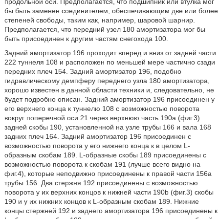
продольной оси. Предполагается, что подшипник или втулка мог
бы быть заменен соединителем, обеспечивающим две или более
степеней свободы, таким как, например, шаровой шарнир.
Предполагается, что передний узел 180 амортизатора мог бы
быть присоединен к другим частям снегохода 100.
Задний амортизатор 196 проходит вперед и вниз от задней части
222 туннеля 108 и расположен по меньшей мере частично сзади
передних плеч 154. Задний амортизатор 196, подобно
гидравлическому демпферу переднего узла 180 амортизатора,
хорошо известен в данной области техники и, следовательно, не
будет подробно описан. Задний амортизатор 196 присоединен у
его верхнего конца к туннелю 108 с возможностью поворота
вокруг поперечной оси 21 через верхнюю часть 190a (фиг.3)
задней скобы 190, установленной на узле трубы 166 и вала 168
задних плеч 164. Задний амортизатор 196 присоединен с
возможностью поворота у его нижнего конца к в целом L-
образным скобам 189. L-образные скобы 189 присоединены с
возможностью поворота к скобам 191 (лучше всего видно на
фиг.4), которые неподвижно присоединены к правой части 156a
трубы 156. Два стержня 192 присоединены с возможностью
поворота у их верхних концов к нижней части 190b (фиг.3) скобы
190 и у их нижних концов к L-образным скобам 189. Нижние
концы стержней 192 и заднего амортизатора 196 присоединены к