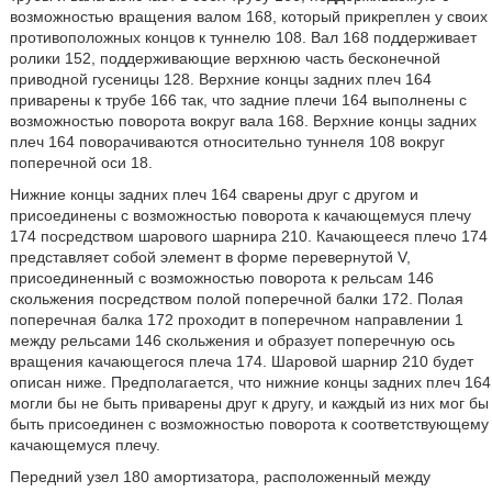
возможностью вращения валом 168, который прикреплен у своих
противоположных концов к туннелю 108. Вал 168 поддерживает
ролики 152, поддерживающие верхнюю часть бесконечной
приводной гусеницы 128. Верхние концы задних плеч 164
приварены к трубе 166 так, что задние плечи 164 выполнены с
возможностью поворота вокруг вала 168. Верхние концы задних
плеч 164 поворачиваются относительно туннеля 108 вокруг
поперечной оси 18.
Нижние концы задних плеч 164 сварены друг с другом и
присоединены с возможностью поворота к качающемуся плечу
174 посредством шарового шарнира 210. Качающееся плечо 174
представляет собой элемент в форме перевернутой V,
присоединенный с возможностью поворота к рельсам 146
скольжения посредством полой поперечной балки 172. Полая
поперечная балка 172 проходит в поперечном направлении 1
между рельсами 146 скольжения и образует поперечную ось
вращения качающегося плеча 174. Шаровой шарнир 210 будет
описан ниже. Предполагается, что нижние концы задних плеч 164
могли бы не быть приварены друг к другу, и каждый из них мог бы
быть присоединен с возможностью поворота к соответствующему
качающемуся плечу.
Передний узел 180 амортизатора, расположенный между