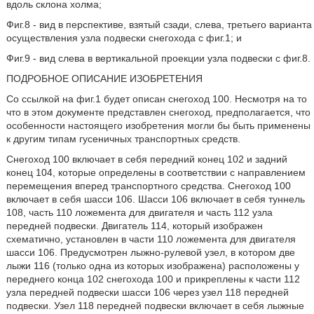
вдоль склона холма;
Фиг.8 - вид в перспективе, взятый сзади, слева, третьего варианта
осуществления узла подвески снегохода с фиг.1; и
Фиг.9 - вид слева в вертикальной проекции узла подвески с фиг.8.
ПОДРОБНОЕ ОПИСАНИЕ ИЗОБРЕТЕНИЯ
Со ссылкой на фиг.1 будет описан снегоход 100. Несмотря на то
что в этом документе представлен снегоход, предполагается, что
особенности настоящего изобретения могли бы быть применены
к другим типам гусеничных транспортных средств.
Снегоход 100 включает в себя передний конец 102 и задний
конец 104, которые определены в соответствии с направлением
перемещения вперед транспортного средства. Снегоход 100
включает в себя шасси 106. Шасси 106 включает в себя туннель
108, часть 110 ложемента для двигателя и часть 112 узла
передней подвески. Двигатель 114, который изображен
схематично, установлен в части 110 ложемента для двигателя
шасси 106. Предусмотрен лыжно-рулевой узел, в котором две
лыжи 116 (только одна из которых изображена) расположены у
переднего конца 102 снегохода 100 и прикреплены к части 112
узла передней подвески шасси 106 через узел 118 передней
подвески. Узел 118 передней подвески включает в себя лыжные