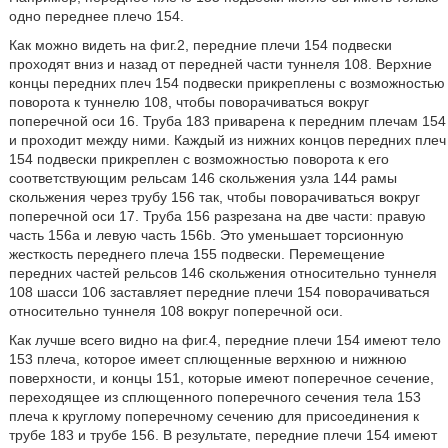
одно переднее плечо 154.
Как можно видеть на фиг.2, передние плечи 154 подвески
проходят вниз и назад от передней части туннеля 108. Верхние
концы передних плеч 154 подвески прикреплены с возможностью
поворота к туннелю 108, чтобы поворачиваться вокруг
поперечной оси 16. Труба 183 приварена к передним плечам 154
и проходит между ними. Каждый из нижних концов передних плеч
154 подвески прикреплен с возможностью поворота к его
соответствующим рельсам 146 скольжения узла 144 рамы
скольжения через трубу 156 так, чтобы поворачиваться вокруг
поперечной оси 17. Труба 156 разрезана на две части: правую
часть 156a и левую часть 156b. Это уменьшает торсионную
жесткость переднего плеча 155 подвески. Перемещение
передних частей рельсов 146 скольжения относительно туннеля
108 шасси 106 заставляет передние плечи 154 поворачиваться
относительно туннеля 108 вокруг поперечной оси.
Как лучше всего видно на фиг.4, передние плечи 154 имеют тело
153 плеча, которое имеет сплющенные верхнюю и нижнюю
поверхности, и концы 151, которые имеют поперечное сечение,
переходящее из сплющенного поперечного сечения тела 153
плеча к круглому поперечному сечению для присоединения к
трубе 183 и трубе 156. В результате, передние плечи 154 имеют