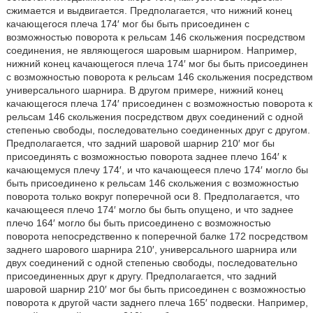
сжимается и выдвигается. Предполагается, что нижний конец
качающегося плеча 174′ мог бы быть присоединен с
возможностью поворота к рельсам 146 скольжения посредством
соединения, не являющегося шаровым шарниром. Например,
нижний конец качающегося плеча 174′ мог бы быть присоединен
с возможностью поворота к рельсам 146 скольжения посредством
универсального шарнира. В другом примере, нижний конец
качающегося плеча 174′ присоединен с возможностью поворота к
рельсам 146 скольжения посредством двух соединений с одной
степенью свободы, последовательно соединенных друг с другом.
Предполагается, что задний шаровой шарнир 210′ мог бы
присоединять с возможностью поворота заднее плечо 164′ к
качающемуся плечу 174′, и что качающееся плечо 174′ могло бы
быть присоединено к рельсам 146 скольжения с возможностью
поворота только вокруг поперечной оси 8. Предполагается, что
качающееся плечо 174′ могло бы быть опущено, и что заднее
плечо 164′ могло бы быть присоединено с возможностью
поворота непосредственно к поперечной балке 172 посредством
заднего шарового шарнира 210′, универсального шарнира или
двух соединений с одной степенью свободы, последовательно
присоединенных друг к другу. Предполагается, что задний
шаровой шарнир 210′ мог бы быть присоединен с возможностью
поворота к другой части заднего плеча 165′ подвески. Например,