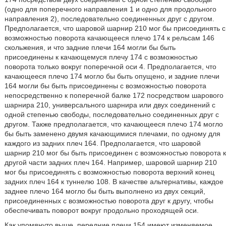
(одно для поперечного направления 1 и одно для продольного
направления 2), последовательно соединенных друг с другом.
Предполагается, что шаровой шарнир 210 мог бы присоединять с
возможностью поворота качающееся плечо 174 к рельсам 146
скольжения, и что задние плечи 164 могли бы быть
присоединены к качающемуся плечу 174 с возможностью
поворота только вокруг поперечной оси 4. Предполагается, что
качающееся плечо 174 могло бы быть опущено, и задние плечи
164 могли бы быть присоединены с возможностью поворота
непосредственно к поперечной балке 172 посредством шарового
шарнира 210, универсального шарнира или двух соединений с
одной степенью свободы, последовательно соединенных друг с
другом. Также предполагается, что качающееся плечо 174 могло
бы быть заменено двумя качающимися плечами, по одному для
каждого из задних плеч 164. Предполагается, что шаровой
шарнир 210 мог бы быть присоединен с возможностью поворота к
другой части задних плеч 164. Например, шаровой шарнир 210
мог бы присоединять с возможностью поворота верхний конец
задних плеч 164 к туннелю 108. В качестве альтернативы, каждое
заднее плечо 164 могло бы быть выполнено из двух секций,
присоединенных с возможностью поворота друг к другу, чтобы
обеспечивать поворот вокруг продольно проходящей оси.
Как упомянуто выше, передние плечи 154 имеют изменяемое