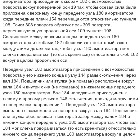
амортизатора присоединен к скобам 182 с возможностью
поворота вокруг поперечной оси 19 так, чтобы осевая сила была
приложена к верхнему концу переднего узла 180 амортизатора,
когда передние плечи 154 перемещаются относительно туннеля
108. Точки 308 поворота образуют ось 309 поворота,
перпендикулярную продольной оси 109 туннеля 108.
Соединение между верхним концом переднего узла 180
амортизатора и скобами 182 обеспечивает некоторый зазор
между этими деталями так, чтобы узел 180 амортизатора мог
слегка поворачиваться (то есть крениться) относительно скоб 182
вокруг в целом продольной оси.
Передний узел 180 амортизатора присоединен с возможностью
поворота у его нижнего конца к узлу 144 рамы скольжения через
вал 184. Подшипник или втулка (не показан) расположен вокруг
вала 184 и внутри окна (не показано) в нижнем конце переднего
узла 180 амортизатора. Вал 184 неподвижно присоединен к
левому и правому рельсам 146 скольжения, проходя между ними
в поперечном направлении 1. Передний узел 180 амортизатора
выполнен с возможностью поворота вокруг вала 184. Подшипник
или втулка обеспечивает некоторый зазор между валом 184 и
нижним концом переднего узла 180 амортизатора так, чтобы вал
184 мог слегка поворачиваться (то есть крениться) относительно
нижнего конца переднего узла 180 амортизатора вокруг в целом