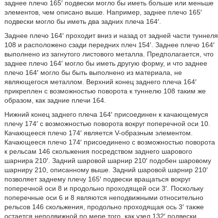
заднее плечо 165′ подвески могло бы иметь больше или меньше
элементов, чем описано выше. Например, заднее плечо 165′
подвески могло бы иметь два задних плеча 164′.
Заднее плечо 164′ проходит вниз и назад от задней части туннеля
108 и расположено сзади передних плеч 154′. Заднее плечо 164′
выполнено из загнутого листового металла. Предполагается, что
заднее плечо 164′ могло бы иметь другую форму, и что заднее
плечо 164′ могло бы быть выполнено из материала, не
являющегося металлом. Верхний конец заднего плеча 164′
прикреплен с возможностью поворота к туннелю 108 таким же
образом, как задние плечи 164.
Нижний конец заднего плеча 164′ присоединен к качающемуся
плечу 174′ с возможностью поворота вокруг поперечной оси 10.
Качающееся плечо 174′ является V-образным элементом.
Качающееся плечо 174′ присоединено с возможностью поворота
к рельсам 146 скольжения посредством заднего шарового
шарнира 210′. Задний шаровой шарнир 210′ подобен шаровому
шарниру 210, описанному выше. Задний шаровой шарнир 210′
позволяет заднему плечу 165′ подвески вращаться вокруг
поперечной оси 8 и продольно проходящей оси 3′. Поскольку
поперечные оси 6 и 8 являются неподвижными относительно
рельсов 146 скольжения, продольно проходящая ось 3′ также
остается неподвижной по мере того, как узел 132′ подвески