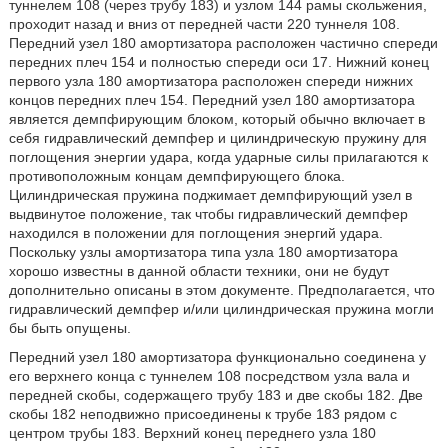
туннелем 108 (через трубу 183) и узлом 144 рамы скольжения,
проходит назад и вниз от передней части 220 туннеля 108.
Передний узел 180 амортизатора расположен частично спереди
передних плеч 154 и полностью спереди оси 17. Нижний конец
первого узла 180 амортизатора расположен спереди нижних
концов передних плеч 154. Передний узел 180 амортизатора
является демпфирующим блоком, который обычно включает в
себя гидравлический демпфер и цилиндрическую пружину для
поглощения энергии удара, когда ударные силы прилагаются к
противоположным концам демпфирующего блока.
Цилиндрическая пружина поджимает демпфирующий узел в
выдвинутое положение, так чтобы гидравлический демпфер
находился в положении для поглощения энергий удара.
Поскольку узлы амортизатора типа узла 180 амортизатора
хорошо известны в данной области техники, они не будут
дополнительно описаны в этом документе. Предполагается, что
гидравлический демпфер и/или цилиндрическая пружина могли
бы быть опущены.
Передний узел 180 амортизатора функционально соединена у
его верхнего конца с туннелем 108 посредством узла вала и
передней скобы, содержащего трубу 183 и две скобы 182. Две
скобы 182 неподвижно присоединены к трубе 183 рядом с
центром трубы 183. Верхний конец переднего узла 180