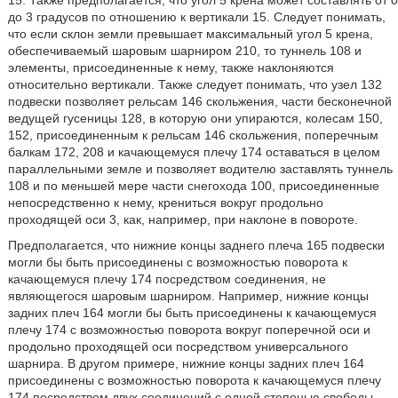
15. Также предполагается, что угол 5 крена может составлять от 0
до 3 градусов по отношению к вертикали 15. Следует понимать,
что если склон земли превышает максимальный угол 5 крена,
обеспечиваемый шаровым шарниром 210, то туннель 108 и
элементы, присоединенные к нему, также наклоняются
относительно вертикали. Также следует понимать, что узел 132
подвески позволяет рельсам 146 скольжения, части бесконечной
ведущей гусеницы 128, в которую они упираются, колесам 150,
152, присоединенным к рельсам 146 скольжения, поперечным
балкам 172, 208 и качающемуся плечу 174 оставаться в целом
параллельными земле и позволяет водителю заставлять туннель
108 и по меньшей мере части снегохода 100, присоединенные
непосредственно к нему, крениться вокруг продольно
проходящей оси 3, как, например, при наклоне в повороте.
Предполагается, что нижние концы заднего плеча 165 подвески
могли бы быть присоединены с возможностью поворота к
качающемуся плечу 174 посредством соединения, не
являющегося шаровым шарниром. Например, нижние концы
задних плеч 164 могли бы быть присоединены к качающемуся
плечу 174 с возможностью поворота вокруг поперечной оси и
продольно проходящей оси посредством универсального
шарнира. В другом примере, нижние концы задних плеч 164
присоединены с возможностью поворота к качающемуся плечу
174 посредством двух соединений с одной степенью свободы