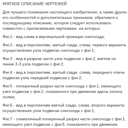
КРАТКОЕ ОПИСАНИЕ ЧЕРТЕЖЕЙ
Для лучшего понимания настоящего изобретения, а также других
его особенностей и дополнительных признаков, обратимся к
последующему описанию, которое следует использовать
совместно с прилагаемыми чертежами, на которых:
Фиг.1 - вид слева в вертикальной проекции снегохода;
Фиг.2 - вид в перспективе, взятый сзади, слева, первого варианта
осуществления узла подвески снегохода с фиг.1;
Фиг.3 - вид в разрезе части узла подвески с фиг.2, взятом по
линии 3-3 узла подвески с фиг.2;
Фиг.4 - вид в перспективе, взятый сзади, слева, переднего плеча
подвески узла передней подвески с фиг.2;
Фиг.5 - поперечный разрез части снегохода с фиг.1, имеющего
узел подвески с фиг.2, показанного при движении вдоль склона
холма;
Фиг.6 - вид в перспективе взятый сзади, слева, второго варианта
осуществления узла подвески снегохода с фиг.1;
Фиг.7 - схематичный поперечный разрез части снегохода с фиг.1,
имеющего узел подвески с фиг.6, показанного при движении