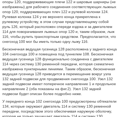
опоры 120, поддерживающие плечи 122 и шаровые шарниры (не
изображены) для рабочего соединения соответствующих лыжных
опор 120, поддерживающих плеч 122 и рулевой колонки 124.
Рулевая колонка 124 у ее верхнего конца прикреплена к
рулевому устройству, в этом случае представляющему собой
руль 126, который расположен спереди ездока и за двигателем
114 для поворачивания лыжных опор 120 и, таким образом, лыж
116, чтобы рулить транспортным средством. Предполагается, что
снегоход 100 мог бы иметь только одну лыжу 116.
Бесконечная ведущая гусеница 128 расположена у заднего конца
104 снегохода 100 и помещена под туннелем 108. Бесконечная
ведущая гусеница 128 функционально соединена с двигателем
114 через систему 130 ременной передачи, которая схематично
изображена пунктирными линиями. Таким образом, бесконечная
ведущая гусеница 128 приводится в перемещение вокруг узла
132 задней подвески для продвижения снегохода 100. Узел 132
задней подвески имеет поперечное направление 1 и продольное
направление 2 (оба показаны на фиг.2). Узел 132 задней
подвески будет описан более подробно ниже.
У переднего конца 102 снегохода 100 предусмотрены обтекатели
134, которые окружают двигатель 114 и систему 130 ременной
передачи, посредством этого обеспечивая наружную оболочку,
которая не только защищает двигатель 114 и систему 130