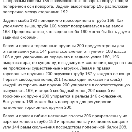
L-образным скобам 189 с возможностью поворота вокруг общей
поперечной оси поворота. Задний амортизатор 196 расположен
поперечно между стержнями 192.
Задняя скоба 190 неподвижно присоединена к трубе 166. Как
упомянуто выше, труба 166 может поворачиваться над валом
168. Предполагается, что задняя скоба 190 могла бы быть двумя
задними скобами.
Левая и правая торсионные пружины 200 предусмотрены для
отталкивания узла 144 рамы скольжения от туннеля 108 шасси
106 и для удерживания переднего и заднего узлов 180, 196
амортизатора, по существу, в выдвинутом состоянии, когда на них
не проложены существенные нагрузки. Левая и правая
торсионные пружины 200 окружают трубу 167 у каждого ее конца.
Первый свободный конец 201 (только один показан на фиг.2)
каждой из торсионных пружин 200 упирается в соответствующую
выпуклость 169, и второй свободный конец 202 каждой из
торсионных пружин 200 упирается в рельсы 146 скольжения.
Выпуклость 169 может быть повернута для регулировки
натяжения торсионных пружин 200.
Левая и правая гибкие натяжные полосы 206 прикреплены у их
верхних концов к трубе 183 и прикреплены у их нижних концов к
узлу 144 рамы скольжения посредством поперечной балки 208,