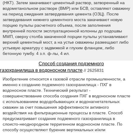
(НКТ). Затем закачивают цементный раствор, затворенный на
водометанольном растворе (BMP) или БСВ, оставляют скважину
на период ожидания затвердевания цемента (ОЗЦ). После
затвердевания нижнего цементного моста закачивают новую
порцию пульпы расчетного объема, после заполнения
внутренней полости эксплуатационной колонны до подошвы
ММП, сверху столба закаченной порции пульпы устанавливают
верхний цементный мост, а на устье скважины размещают либо
устьевую арматуру с задвижкой и глухим фланцем, либо
бетонную тумбу. 4 з.п. ф-лы, 4 ил.
Способ создания подземного
газохранилища в водоносном пласте
// 2625831
Изобретение относится к газовой отрасли промышленности, а
именно к созданию подземного газохранилища - ПХГ в
водоносном пласте. Технический результат -
совершенствование способа создания ПХГ в водоносном пласте
с использованием вододобывающих и водонагнетательных
скважин за счет повышения эффективности активного
воздействия на фильтрационные процессы в пласте. Способ
предусматривает создание подземного газохранилища в
слоисто-неоднородном терригенном водоносном пласте. По
способу осуществляют бурение вертикальных и/или