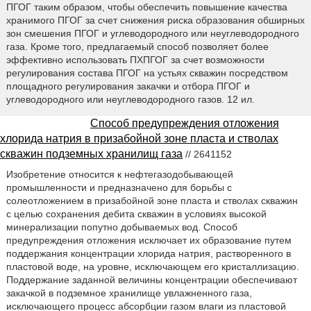
ПГОГ таким образом, чтобы обеспечить повышение качества
хранимого ПГОГ за счет снижения риска образования обширных
зон смешения ПГОГ и углеводородного или неуглеводородного
газа. Кроме того, предлагаемый способ позволяет более
эффективно использовать ПХПГОГ за счет возможности
регулирования состава ПГОГ на устьях скважин посредством
площадного регулирования закачки и отбора ПГОГ и
углеводородного или неуглеводородного газов. 12 ил.
Способ предупреждения отложения
хлорида натрия в призабойной зоне пласта и стволах
скважин подземных хранилищ газа
// 2641152
Изобретение относится к нефтегазодобывающей
промышленности и предназначено для борьбы с
солеотложением в призабойной зоне пласта и стволах скважин
с целью сохранения дебита скважин в условиях высокой
минерализации попутно добываемых вод. Способ
предупреждения отложения исключает их образование путем
поддержания концентрации хлорида натрия, растворенного в
пластовой воде, на уровне, исключающем его кристаллизацию.
Поддержание заданной величины концентрации обеспечивают
закачкой в подземное хранилище увлажненного газа,
исключающего процесс абсорбции газом влаги из пластовой