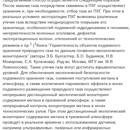
После закачки газа посредством скважины в ПХГ осуществляют
хранение и, при необходимости, отбор газа их ПХГ. При этом в
реальных условиях эксплуатации ПХГ возможны различные
утечки газа вследствие неоднородности покрышки его
хранилища, особенностей подземной гидродинамики и геохимии,
негерметичности колонных оголовков, дефектов
эксплуатационных колонн, отклонений от технологических
1
1
режимов и пр.
(
Книга “Герметичность объектов подземного
хранения природного газа по данным почвенно-экологического
мониторинга” (авторы Э.Б. Бухгалтер, Б.О. Будников, Н.В.
Можарова, С.А. Кулачкова). Изд-во: Москва, МГУ им. М.В.
Ломоносова). Такие утечки газа могут достигать взрывоопасных
уровней. Для обеспечения экологической безопасности
подземного хранения газа, снижения поступления метана в
атмосферу, а также исключения парникового эффекта в зонах
подземного размещения природного газа осуществляют
непрерывно дистанционный экологический мониторинг
содержания метана в приземной атмосфере, а также
непрерывный контроль концентрации метана в зонах
технологических узлов. При этом дистанционный экологический
мониторинг содержания метана в приземной атмосфере
проводят в реальном времени с использованием датчиков,
например ультразвуковых, лазерных или инфракрасных