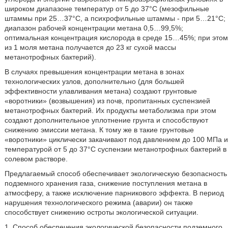
широком диапазоне температур от 5 до 37°C (мезофильные
штаммы при 25…37°C, а психрофильные штаммы - при 5…21°C;
диапазон рабочей концентрации метана 0,5…99,5%;
оптимальная концентрация кислорода в среде 15…45%; при этом
из 1 моля метана получается до 23 кг сухой массы
метанотрофных бактерий).
В случаях превышения концентрации метана в зонах
технологических узлов, дополнительно (для большей
эффективности улавливания метана) создают грунтовые
«воротники» (возвышения) из почв, пропитанных суспензией
метанотрофных бактерий. Их продукты метаболизма при этом
создают дополнительное уплотнение грунта и способствуют
снижению эмиссии метана. К тому же в такие грунтовые
«воротники» циклически закачивают под давлением до 100 МПа и
температурой от 5 до 37°C суспензии метанотрофных бактерий в
солевом растворе.
Предлагаемый способ обеспечивает экологическую безопасность
подземного хранения газа, снижение поступления метана в
атмосферу, а также исключение парникового эффекта. В период
нарушения технологического режима (аварии) он также
способствует снижению остроты экологической ситуации.
1. Способ обеспечения экологической безопасности подземного