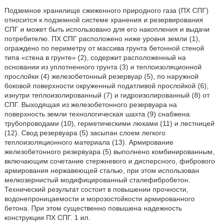
Подземное хранилище сжиженного природного газа (ПХ СПГ)
относится к подземной системе хранения и резервирования
СПГ и может быть использовано для его накопления и выдачи
потребителю. ПХ СПГ расположено ниже уровня земли (1),
ограждено по периметру от массива грунта бетонной стеной
типа «стена в грунте» (2), содержит расположенный на
основании из уплотненного грунта (3) и теплоизоляционной
прослойки (4) железобетонный резервуар (5), по наружной
боковой поверхности окруженный податливой прослойкой (6),
изнутри теплоизолированный (7) и гидроизолированный (8) от
СПГ. Выходящая из железобетонного резервуара на
поверхность земли технологическая шахта (9) снабжена
трубопроводами (10), герметическими люками (11) и лестницей
(12). Свод резервуара (5) засыпан слоем легкого
теплоизоляционного материала (13). Армирование
железобетонного резервуара (5) выполнено комбинированным,
включающим сочетание стержневого и дисперсного, фибрового
армирования нержавеющей сталью, при этом использован
мелкозернистый модифицированный сталефибробетон.
Технический результат состоит в повышении прочности,
водонепроницаемости и морозостойкости армированного
бетона. При этом существенно повышена надежность
конструкции ПХ СПГ. 1 ил.