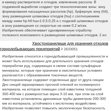
в камеру растворителя и отходов, извлечение рассола. В
подземной выработке создают три технологические зоны: зону
формирования насыщенных рассолов (hp), буферную зону (hб),
зону размещения шламовых отходов (hш) с соотношением
между ними hp:hб:hш=1:0,5:0,25 и с подачей шламовых отходов
в зону размещения со скоростью не ниже 0,2 м/сек.
Изобретение обеспечивает одновременную отработку
полезного ископаемого и размещение шламовых отходов. 2 ил.
Хвостохранилище для хранения отходов
горнодобывающих предприятий
// 2633051
Изобретение относится к горнодобывающей промышленности и
может быть использовано для длительного хранения отходов
переработки руд, содержащих в своем составе сульфидные
минералы, которые при хранении в окислительных условиях
разлагаются с образованием токсичных веществ.
Хвостохранилище содержит отделенные друг от друга секции.
Дно секций экранировано прочной пленкой из полимерного
материала, на котором помещен слой известняка толщиной
300-400 мм с размерностью зерна 3-10 мм, при этом на слой
известняка установлены дренажные трубы диаметром 200-300
мм из материала, устойчивого к кислотному воздействию.
Изобретение позволяет повысить экологическую безопасность