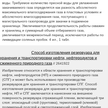
воды. Требуемое количество пресной воды для увлажнения
закачиваемого газа определятся как разность абсолютного
максимального влагосодержания газа в пластовых условиях и
абсолютного влагосодержания газа, поступающего с
магистрального газопровода для закачки в подземное
хранилище. Увеличивается продолжительность работы скважин
и хранилищ и суммарный объем отбираемого газа,
увеличивается межремонтный период, исключаются работы по
ликвидации соляных пробок. 4 ил., 1 табл.
Способ изготовления резервуара для
хранения и транспортировки нефти, нефтеродуктов и
сжиженного природного газа
// 2641922
Изобретение относится к области хранения и транспортировки
нефти, нефтепродуктов (НП) и сжиженного природного газа
(СПГ) и может быть использовано при производстве
резервуаров для хранения и транспортировки СПГ. Cпособ
изготовления резервуара для хранения и транспортировки
нефти, НП и СПГ заключается в нанесении на внешнюю
поверхность резервуара отражающей пленки, включающей три
слоя: эпоксидный слой (грунтовка), термоплавкий (клеевой)
полимерный подслой и светоотражающий слой. Изобретение