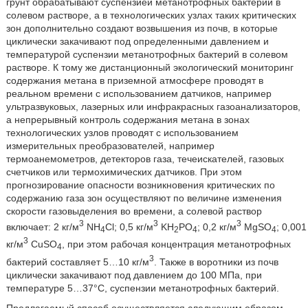
грунт обрабатывают суспензией метанотрофных бактерий в
солевом растворе, а в технологических узлах таких критических
зон дополнительно создают возвышения из почв, в которые
циклически закачивают под определенными давлением и
температурой суспензии метанотрофных бактерий в солевом
растворе. К тому же дистанционный экологический мониторинг
содержания метана в приземной атмосфере проводят в
реальном времени с использованием датчиков, например
ультразвуковых, лазерных или инфракрасных газоанализаторов,
а непрерывный контроль содержания метана в зонах
технологических узлов проводят с использованием
измерительных преобразователей, например
термоанемометров, детекторов газа, течеискателей, газовых
счетчиков или термохимических датчиков. При этом
прогнозирование опасности возникновения критических по
содержанию газа зон осуществляют по величине изменения
скорости газовыделения во времени, а солевой раствор
3
3
3
включает: 2 кг/м
NH
Cl; 0,5 кг/м
KH
PO
; 0,2 кг/м
MgSO
; 0,001
4
2
4
4
3
кг/м
CuSO
, при этом рабочая концентрация метанотрофных
4
3
бактерий составляет 5…10 кг/м
. Также в воротники из почв
циклически закачивают под давлением до 100 МПа, при
температуре 5…37°C, суспензии метанотрофных бактерий.
Предлагаемый способ осуществляется следующим образом.