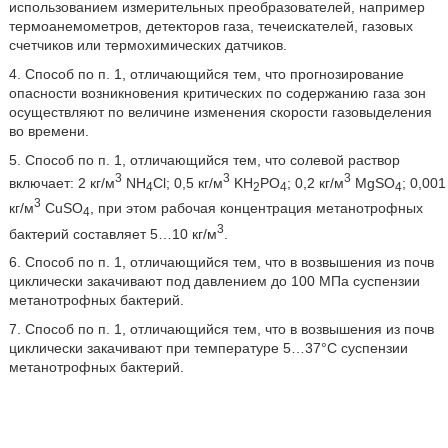
использованием измерительных преобразователей, например
термоанемометров, детекторов газа, течеискателей, газовых
счетчиков или термохимических датчиков.
4. Способ по п. 1, отличающийся тем, что прогнозирование
опасности возникновения критических по содержанию газа зон
осуществляют по величине изменения скорости газовыделения
во времени.
5. Способ по п. 1, отличающийся тем, что солевой раствор
3
3
3
включает: 2 кг/м
NH
Cl; 0,5 кг/м
KH
PO
; 0,2 кг/м
MgSO
; 0,001
4
2
4
4
3
кг/м
CuSO
, при этом рабочая концентрация метанотрофных
4
3
бактерий составляет 5…10 кг/м
.
6. Способ по п. 1, отличающийся тем, что в возвышения из почв
циклически закачивают под давлением до 100 МПа суспензии
метанотрофных бактерий.
7. Способ по п. 1, отличающийся тем, что в возвышения из почв
циклически закачивают при температуре 5…37°C суспензии
метанотрофных бактерий.