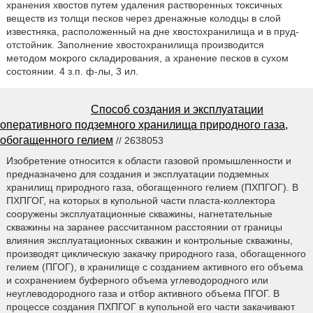
хранения хвостов путем удаления растворенных токсичных
веществ из толщи песков через дренажные колодцы в слой
известняка, расположенный на дне хвостохранилища и в пруд-
отстойник. Заполнение хвостохранилища производится
методом мокрого складирования, а хранение песков в сухом
состоянии. 4 з.п. ф-лы, 3 ил.
Способ создания и эксплуатации
оперативного подземного хранилища природного газа,
обогащенного гелием
// 2638053
Изобретение относится к области газовой промышленности и
предназначено для создания и эксплуатации подземных
хранилищ природного газа, обогащенного гелием (ПХПГОГ). В
ПХПГОГ, на которых в купольной части пласта-коллектора
сооружены эксплуатационные скважины, нагнетательные
скважины на заранее рассчитанном расстоянии от границы
влияния эксплуатационных скважин и контрольные скважины,
производят циклическую закачку природного газа, обогащенного
гелием (ПГОГ), в хранилище с созданием активного его объема
и сохранением буферного объема углеводородного или
неуглеводородного газа и отбор активного объема ПГОГ. В
процессе создания ПХПГОГ в купольной его части закачивают