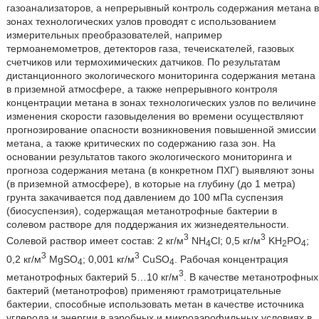
газоанализаторов, а непрерывный контроль содержания метана в
зонах технологических узлов проводят с использованием
измерительных преобразователей, например
термоанемометров, детекторов газа, течеискателей, газовых
счетчиков или термохимических датчиков. По результатам
дистанционного экологического мониторинга содержания метана
в приземной атмосфере, а также непрерывного контроля
концентрации метана в зонах технологических узлов по величине
изменения скорости газовыделения во времени осуществляют
прогнозирование опасности возникновения повышенной эмиссии
метана, а также критических по содержанию газа зон. На
основании результатов такого экологического мониторинга и
прогноза содержания метана (в конкретном ПХГ) выявляют зоны
(в приземной атмосфере), в которые на глубину (до 1 метра)
грунта закачивается под давлением до 100 мПа суспензия
(биосуспензия), содержащая метанотрофные бактерии в
солевом растворе для поддержания их жизнедеятельности.
3
3
Солевой раствор имеет состав: 2 кг/м
NH
Cl; 0,5 кг/м
KH
PO
;
4
2
4
3
3
0,2 кг/м
MgSO
; 0,001 кг/м
CuSO
. Рабочая концентрация
4
4
3
метанотрофных бактерий 5…10 кг/м
. В качестве метанотрофных
бактерий (метанотрофов) применяют грамотрицательные
бактерии, способные использовать метан в качестве источника
углерода и энергии в аэробных и микроаэрофильных условиях в