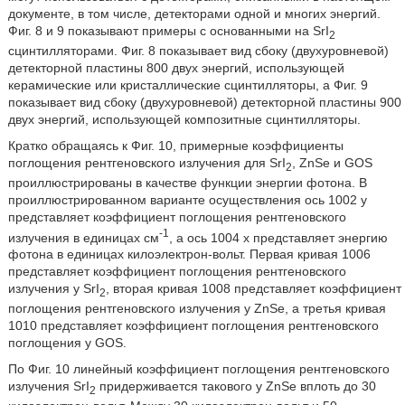
документе, в том числе, детекторами одной и многих энергий.
Фиг. 8 и 9 показывают примеры с основанными на SrI
2
сцинтилляторами. Фиг. 8 показывает вид сбоку (двухуровневой)
детекторной пластины 800 двух энергий, использующей
керамические или кристаллические сцинтилляторы, а Фиг. 9
показывает вид сбоку (двухуровневой) детекторной пластины 900
двух энергий, использующей композитные сцинтилляторы.
Кратко обращаясь к Фиг. 10, примерные коэффициенты
поглощения рентгеновского излучения для SrI
, ZnSe и GOS
2
проиллюстрированы в качестве функции энергии фотона. В
проиллюстрированном варианте осуществления ось 1002 y
представляет коэффициент поглощения рентгеновского
-1
излучения в единицах см
, а ось 1004 x представляет энергию
фотона в единицах килоэлектрон-вольт. Первая кривая 1006
представляет коэффициент поглощения рентгеновского
излучения у SrI
, вторая кривая 1008 представляет коэффициент
2
поглощения рентгеновского излучения у ZnSe, а третья кривая
1010 представляет коэффициент поглощения рентгеновского
поглощения у GOS.
По Фиг. 10 линейный коэффициент поглощения рентгеновского
излучения SrI
придерживается такового у ZnSe вплоть до 30
2