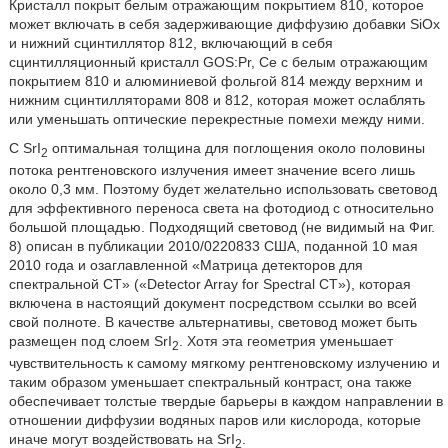
Кристалл покрыт белым отражающим покрытием 810, которое
может включать в себя задерживающие диффузию добавки SiOx
и нижний сцинтиллятор 812, включающий в себя
сцинтилляционный кристалл GOS:Pr, Ce с белым отражающим
покрытием 810 и алюминиевой фольгой 814 между верхним и
нижним сцинтилляторами 808 и 812, которая может ослаблять
или уменьшать оптические перекрестные помехи между ними.
С SrI
оптимальная толщина для поглощения около половины
2
потока рентгеновского излучения имеет значение всего лишь
около 0,3 мм. Поэтому будет желательно использовать световод
для эффективного переноса света на фотодиод с относительно
большой площадью. Подходящий световод (не видимый на Фиг.
8) описан в публикации 2010/0220833 США, поданной 10 мая
2010 года и озаглавленной «Матрица детекторов для
спектральной CT» («Detector Array for Spectral CT»), которая
включена в настоящий документ посредством ссылки во всей
свой полноте. В качестве альтернативы, световод может быть
размещен под слоем SrI
. Хотя эта геометрия уменьшает
2
чувствительность к самому мягкому рентгеновскому излучению и
таким образом уменьшает спектральный контраст, она также
обеспечивает толстые твердые барьеры в каждом направлении в
отношении диффузии водяных паров или кислорода, которые
иначе могут воздействовать на SrI
.
2