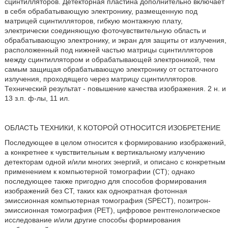
сцинтилляторов. Детекторная пластина дополнительно включает
в себя обрабатывающую электронику, размещенную под
матрицей сцинтилляторов, гибкую монтажную плату,
электрически соединяющую фоточувствительную область и
обрабатывающую электронику, и экран для защиты от излучения,
расположенный под нижней частью матрицы сцинтилляторов
между сцинтиллятором и обрабатывающей электроникой, тем
самым защищая обрабатывающую электронику от остаточного
излучения, проходящего через матрицу сцинтилляторов.
Технический результат - повышение качества изображения. 2 н. и
13 з.п. ф-лы, 11 ил.
ОБЛАСТЬ ТЕХНИКИ, К КОТОРОЙ ОТНОСИТСЯ ИЗОБРЕТЕНИЕ
Последующее в целом относится к формированию изображений,
а конкретнее к чувствительным к вертикальному излучению
детекторам одной и/или многих энергий, и описано с конкретным
применением к компьютерной томографии (CT); однако
последующее также пригодно для способов формирования
изображений без CT, таких как однократная фотонная
эмиссионная компьютерная томография (SPECT), позитрон-
эмиссионная томография (PET), цифровое рентгенологическое
исследование и/или другие способы формирования