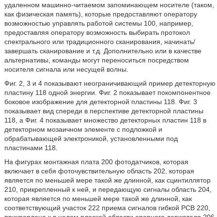
удаленном машинно-читаемом запоминающем носителе (таком,
как физическая память), которые предоставляют оператору
возможностью управлять работой системы 100, например,
предоставляя оператору возможность выбирать протокол
спектрального или традиционного сканирования, начинать/
завершать сканирование и т.д. Дополнительно или в качестве
альтернативы, команды могут переноситься посредством
носителя сигнала или несущей волны.
Фиг. 2, 3 и 4 показывают неограничивающий пример детекторную
пластину 118 одной энергии. Фиг. 2 показывает покомпонентное
боковое изображение для детекторной пластины 118. Фиг. 3
показывает вид спереди в перспективе детекторной пластины
118, а Фиг. 4 показывает множество детекторных пластин 118 в
детекторном мозаичном элементе с подложкой и
обрабатывающей электроникой, установленными под
пластинами 118.
На фигурах монтажная плата 200 фотодатчиков, которая
включает в себя фоточувствительную область 202, которая
является по меньшей мере такой же длинной, как сцинтиллятор
210, прикрепленный к ней, и передающую сигналы область 204,
которая является по меньшей мере такой же длинной, как
соответствующий участок 222 приема сигналов гибкой PCB 220,