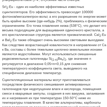
SrI
:Eu - один из наиболее эффективных известных
2
сцинтилляторов. Его эффективность превосходит 100000
фотонов/мегаэлектрон-вольт, а его разрешение по энергии может
быть крайне высоким (где-нибудь 2%), приближаясь к физическим
ограничениям. Его точка плавления низка (538°C), что делает его
весьма подходящим для выращивания одиночного кристалла, а
его кристаллическая структура является призматической. CaI
:Eu
2
и BaI
:Eu также обладают очень высокими световыми выходами.
2
Как следствие возрастающей ковалентности в направлении от Ca
к Ba, составы с более тяжелыми щелочно-земельными ионами
являются водостойкими. Могут использоваться смешанные
редкоземельные галогениды Si
Ba
I
, где значение n
(1-n)
n
2
регулируется в диапазоне 0,05<n<0,15 для снижения
температурного коэффициента света, выводимого на
специфичном диапазоне температур.
Сцинтилляционные материалы могут приготавливаться
посредством физического смешивания активированных
галогенидов при недопущении влаги и кислорода, помещения
смеси в кварцевые ампулы, создания в них вакуума, запаивания
их и нагревания их при температурах 150-50°C ниже их
температуры плавления. В качестве альтернативы, карбонаты