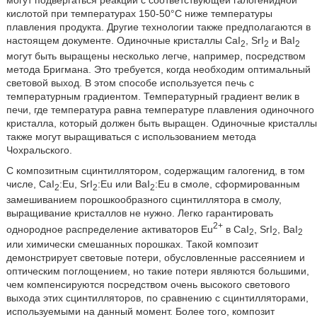
могут подвергаться реакции с соответствующей галогенидной
кислотой при температурах 150-50°C ниже температуры
плавления продукта. Другие технологии также предполагаются в
настоящем документе. Одиночные кристаллы CaI
, SrI
и BaI
2
2
2
могут быть выращены несколько легче, например, посредством
метода Бригмана. Это требуется, когда необходим оптимальный
световой выход. В этом способе используется печь с
температурным градиентом. Температурный градиент велик в
печи, где температура равна температуре плавления одиночного
кристалла, который должен быть выращен. Одиночные кристаллы
также могут выращиваться с использованием метода
Чохральского.
С композитным сцинтиллятором, содержащим галогенид, в том
числе, CaI
:Eu, SrI
:Eu или BaI
:Eu в смоле, сформированным
2
2
2
замешиванием порошкообразного сцинтиллятора в смолу,
выращивание кристаллов не нужно. Легко гарантировать
2+
однородное распределение активаторов Eu
в CaI
, SrI
, BaI
2
2
2
или химически смешанных порошках. Такой композит
демонстрирует световые потери, обусловленные рассеянием и
оптическим поглощением, но такие потери являются большими,
чем компенсируются посредством очень высокого светового
выхода этих сцинтилляторов, по сравнению с сцинтилляторами,
используемыми на данный момент. Более того, композит