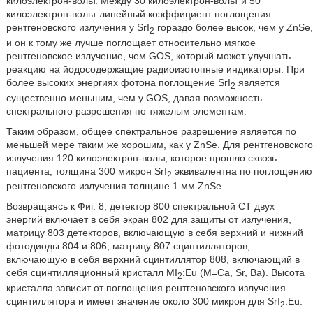
килоэлектрон-вольт. Между 30 килоэлектрон-вольт и 50
килоэлектрон-вольт линейный коэффициент поглощения
рентгеновского излучения у SrI
гораздо более высок, чем у ZnSe,
2
и он к тому же лучше поглощает относительно мягкое
рентгеновское излучение, чем GOS, который может улучшать
реакцию на йодосодержащие радиоизотопные индикаторы. При
более высоких энергиях фотона поглощение SrI
является
2
существенно меньшим, чем у GOS, давая возможность
спектрального разрешения по тяжелым элементам.
Таким образом, общее спектральное разрешение является по
меньшей мере таким же хорошим, как у ZnSe. Для рентгеновского
излучения 120 килоэлектрон-вольт, которое прошло сквозь
пациента, толщина 300 микрон SrI
эквивалентна по поглощению
2
рентгеновского излучения толщине 1 мм ZnSe.
Возвращаясь к Фиг. 8, детектор 800 спектральной CT двух
энергий включает в себя экран 802 для защиты от излучения,
матрицу 803 детекторов, включающую в себя верхний и нижний
фотодиоды 804 и 806, матрицу 807 сцинтилляторов,
включающую в себя верхний сцинтиллятор 808, включающий в
себя сцинтилляционный кристалл MI
:Eu (M=Ca, Sr, Ba). Высота
2
кристалла зависит от поглощения рентгеновского излучения
сцинтиллятора и имеет значение около 300 микрон для SrI
:Eu.
2