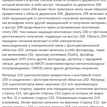
прикреплена к в целом плоской области опорного держателя 206,
который включает в себя выступ, тянущийся из держателя 206.
Монтажная плата 200 может быть приклеена и/или иным образом
прикреплена к области держателя 206. Держатель 206 включает в
себя защищающий от рентгеновского излучения материал, такой
как вольфрам и/или другой защищающий от излучения материал,
и выступ 208 продолжается через установленную монтажную
плату 200, тем самым защищая монтажную плату 200 от фотонов
рентгеновского излучения, падающих на выступ 208. Область 204
передачи сигналов включает в себя электрическое
межсоединение в электрической связи с фоточувствительной
областью 202, которая может включать в себя фотодиоды, такие
как кремниевые (Si), арсенид-галлиевые (GaAs), фосфид-
индиевые (InP) и/или другие фотодиоды, детектор с зарядовой
связью, детектор на КМОП (комплементарных металлооксидных
полупроводниках, CMOS) и/или другие детекторы излучения.
Матрица 210 сцинтилляторов прикреплена к монтажной плате
200 в соединении с фоточувствительной областью 202. Матрица
210 сцинтилляторов имеет верхнюю 212 или принимающую
излучение сторону, заднюю или передающую оптические фотоны
сторону 214, три другие стороны 216 (одна из которых не видна
на Фиг. 2) и нижнюю сторону 218. Отражающее покрытие 219
(например, белая краска) нанесено на верхнюю сторону 212, три
другие стороны 216 и нижнюю сторону 218, что может облегчать