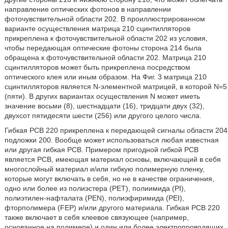
направление оптических фотонов в направлении
фоточувствительной области 202. В проиллюстрированном
варианте осуществления матрица 210 сцинтилляторов
прикреплена к фоточувствительной области 202 из условия,
чтобы передающая оптические фотоны сторона 214 была
обращена к фоточувствительной области 202. Матрица 210
сцинтилляторов может быть прикреплена посредством
оптического клея или иным образом. На Фиг. 3 матрица 210
сцинтилляторов является N-элементной матрицей, в которой N=5
(пяти). В других вариантах осуществления N может иметь
значение восьми (8), шестнадцати (16), тридцати двух (32),
двухсот пятидесяти шести (256) или другого целого числа.
Гибкая PCB 220 прикреплена к передающей сигналы области 204
подложки 200. Вообще может использоваться любая известная
или другая гибкая PCB. Примером пригодной гибкой PCB
является PCB, имеющая материал основы, включающий в себя
многослойный материал и/или гибкую полимерную пленку,
которые могут включать в себя, но не в качестве ограничения,
одно или более из полиэстера (PET), полиимида (PI),
полиэтилен-нафталата (PEN), полиэфиримида (PEI),
фторполимера (FEP) и/или другого материала. Гибкая PCB 220
также включает в себя клеевое связующее (например,
основанное на полимере) и один или более электропроводящих