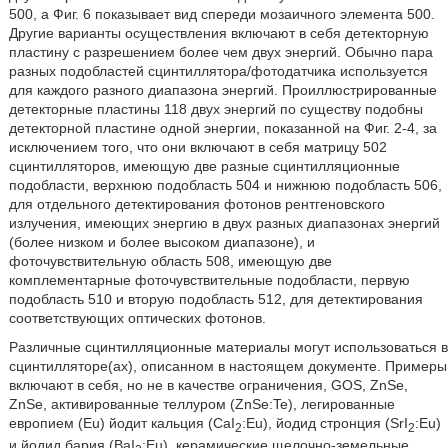
500, а Фиг. 6 показывает вид спереди мозаичного элемента 500.
Другие варианты осуществления включают в себя детекторную
пластину с разрешением более чем двух энергий. Обычно пара
разных подобластей сцинтиллятора/фотодатчика используется
для каждого разного диапазона энергий. Проиллюстрированные
детекторные пластины 118 двух энергий по существу подобны
детекторной пластине одной энергии, показанной на Фиг. 2-4, за
исключением того, что они включают в себя матрицу 502
сцинтилляторов, имеющую две разные сцинтилляционные
подобласти, верхнюю подобласть 504 и нижнюю подобласть 506,
для отдельного детектирования фотонов рентгеновского
излучения, имеющих энергию в двух разных диапазонах энергий
(более низком и более высоком диапазоне), и
фоточувствительную область 508, имеющую две
комплементарные фоточувствительные подобласти, первую
подобласть 510 и вторую подобласть 512, для детектирования
соответствующих оптических фотонов.
Различные сцинтилляционные материалы могут использоваться в
сцинтилляторе(ах), описанном в настоящем документе. Примеры
включают в себя, но не в качестве ограничения, GOS, ZnSe,
ZnSe, активированные теллуром (ZnSe:Te), легированные
европием (Eu) йодит кальция (CaI
:Eu), йодид стронция (SrI
:Eu)
2
2
и йодид бария (BaI
:Eu), керамические щелочно-земельные