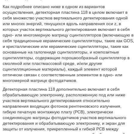
Как подробнее описано ниже в одном из вариантов
осуществления, детекторная пластина 118 в целом включает в
себя множество участков вертикального детектирования одной
или многих энергий, тянущихся вдоль направления оси z, в
которых участок вертикального детектирования включает в себя
одно- или многомерную матрицу сцинтилляторов (включающую в
себя традиционные керамические сцинтилляторы, такие как GOS,
и кристаллические или керамические сцинтилляторы, такие как
основанные на галогениде сцинтилляторы, и композитные
сцинтилляторы, содержащие порошкообразный сцинтиллятор в
смоляной или пластмассовой среде, и/или другие
сцинтилляционные материалы), каждый элемент которой
оптически связан с соответственным элементом в одно- или
многомерной матрице фотодатчиков.
Детекторная пластина 118 дополнительно включает в себя
обрабатывающую электронику, расположенную под или ниже
участков вертикального детектирования относительно
направления входящих фотонов рентгеновского излучения,
гибкую печатную монтажную плату (PCB), электрически
соединяющую матрицы фотодатчиков участков вертикального
детектирования и обрабатывающую электронику, и экран для
защиты от излучения, прикрепленный к гибкой PCB между