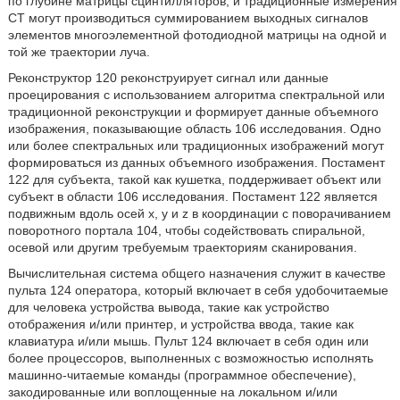
по глубине матрицы сцинтилляторов, и традиционные измерения
CT могут производиться суммированием выходных сигналов
элементов многоэлементной фотодиодной матрицы на одной и
той же траектории луча.
Реконструктор 120 реконструирует сигнал или данные
проецирования с использованием алгоритма спектральной или
традиционной реконструкции и формирует данные объемного
изображения, показывающие область 106 исследования. Одно
или более спектральных или традиционных изображений могут
формироваться из данных объемного изображения. Постамент
122 для субъекта, такой как кушетка, поддерживает объект или
субъект в области 106 исследования. Постамент 122 является
подвижным вдоль осей x, y и z в координации с поворачиванием
поворотного портала 104, чтобы содействовать спиральной,
осевой или другим требуемым траекториям сканирования.
Вычислительная система общего назначения служит в качестве
пульта 124 оператора, который включает в себя удобочитаемые
для человека устройства вывода, такие как устройство
отображения и/или принтер, и устройства ввода, такие как
клавиатура и/или мышь. Пульт 124 включает в себя один или
более процессоров, выполненных с возможностью исполнять
машинно-читаемые команды (программное обеспечение),
закодированные или воплощенные на локальном и/или