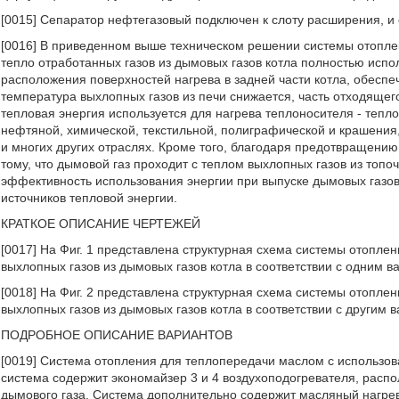
[0015] Сепаратор нефтегазовый подключен к слоту расширения, и
[0016] В приведенном выше техническом решении системы отопле
тепло отработанных газов из дымовых газов котла полностью исп
расположения поверхностей нагрева в задней части котла, обеспе
температура выхлопных газов из печи снижается, часть отходящег
тепловая энергия используется для нагрева теплоносителя - тепл
нефтяной, химической, текстильной, полиграфической и крашени
и многих других отраслях. Кроме того, благодаря предотвращению 
тому, что дымовой газ проходит с теплом выхлопных газов из топо
эффективность использования энергии при выпуске дымовых газов
источников тепловой энергии.
КРАТКОЕ ОПИСАНИЕ ЧЕРТЕЖЕЙ
[0017] На Фиг. 1 представлена структурная схема системы отопл
выхлопных газов из дымовых газов котла в соответствии с одним 
[0018] На Фиг. 2 представлена структурная схема системы отопл
выхлопных газов из дымовых газов котла в соответствии с другим
ПОДРОБНОЕ ОПИСАНИЕ ВАРИАНТОВ
[0019] Система отопления для теплопередачи маслом с использов
система содержит экономайзер 3 и 4 воздухоподогревателя, расп
дымового газа. Система дополнительно содержит масляный нагре