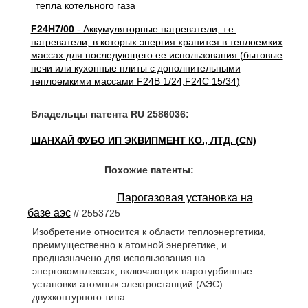
F24H7/00
- Аккумуляторные нагреватели, т.е.
нагреватели, в которых энергия хранится в теплоемких
массах для последующего ее использования (бытовые
печи или кухонные плиты с дополнительными
теплоемкими массами F24B 1/24,F24C 15/34)
Владельцы патента RU 2586036:
ШАНХАЙ ФУБО ИП ЭКВИПМЕНТ КО., ЛТД. (CN)
Похожие патенты:
Парогазовая установка на
базе аэс
// 2553725
Изобретение относится к области теплоэнергетики,
преимущественно к атомной энергетике, и
предназначено для использования на
энергокомплексах, включающих паротурбинные
установки атомных электростанций (АЭС)
двухконтурного типа.