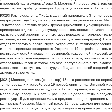
в передней части экономайзера 3. Масляный нагреватель 2 тепло
через первую трубу циркуляции. Циркуляционный насос 12 распол
[0020] Как показано на Фиг. 1, масляный нагреватель 3 теплопере
внутри дымохода 1 вдоль направления потока дымового газа. Мас
19 потребления тепла первой трубой циркуляции. Циркуляционный
приведения в движение циркулирующего теплоносителя масляного
часть тепловой энергии топочных газов передается теплоносителю
включает, но не ограничивается маслом для теплопередачи). Пе
отдает тепловую энергию' внутри устройства 19 теплопотребления
и тепловыделения повторяются. Устройство 19 потребления тепла
полиграфической и крашения, резиновой, кожевенной, пищевой, 
нагреватель 2 теплопередачи расположен в передней части эконо
отработанных газов из топочного газа, поступающего в экономайз
газов имеет высокую температуру и обладает тепловой энергией,
дымовых газов котла.
[3021] Маслоотделитель (сепаратор) 18 газа расположен на перв
теплопередачи и устройством 19 потребления тепла. Впускной ма
подключен к масляному входу слота 17 расширения, а вход масл
масляному насосу 16. Слот 17 расширения дополнительно подклю
резервуар 15 для хранения масла предназначен для хранения мас
капитальный ремонт. Масляный насос 16 предназначен для подачи
расширения используется для буферизации подогрева и расширен