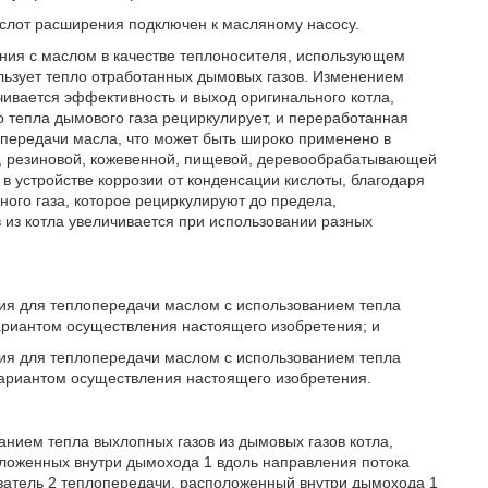
 слот расширения подключен к масляному насосу.
ния с маслом в качестве теплоносителя, использующем
ользует тепло отработанных дымовых газов. Изменением
чивается эффективность и выход оригинального котла,
о тепла дымового газа рециркулирует, и переработанная
опередачи масла, что может быть широко применено в
я, резиновой, кожевенной, пищевой, деревообрабатывающей
в устройстве коррозии от конденсации кислоты, благодаря
чного газа, которое рециркулируют до предела,
 из котла увеличивается при использовании разных
ения для теплопередачи маслом с использованием тепла
вариантом осуществления настоящего изобретения; и
ения для теплопередачи маслом с использованием тепла
 вариантом осуществления настоящего изобретения.
анием тепла выхлопных газов из дымовых газов котла,
оложенных внутри дымохода 1 вдоль направления потока
ватель 2 теплопередачи, расположенный внутри дымохода 1