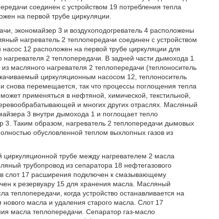
передачи соединен с устройством 19 потребления тепла
ожен на первой трубе циркуляции.
дачи, экономайзер 3 и воздухоподогреватель 4 расположены
ляный нагреватель 2 теплопередачи соединен с устройством
 насос 12 расположен на первой трубе циркуляции для
 нагревателя 2 теплопередачи. В задней части дымохода 1
 из масляного нагревателя 2 теплопередачи (теплоноситель
рекачиваемый циркуляционным насосом 12, теплоноситель
 и снова перемещается, так что процессы поглощения тепла
 может применяться в нефтяной, химической, текстильной,
деревообрабатывающей и многих других отраслях. Масляный
майзера 3 внутри дымохода 1 и поглощает тепло
ер 3. Таким образом, нагреватель 2 теплопередачи дымовых
 полностью обусловленной теплом выхлопных газов из
ой циркуляционной трубе между нагревателем 2 масла
сляный трубопровод из сепаратора 18 нефтегазового
а в слот 17 расширения подключен к смазывающему
чен к резервуару 15 для хранения масла. Масляный
ла теплопередачи, когда устройство останавливается на
 нового масла и удаления старого масла. Слот 17
ия масла теплопередачи. Сепаратор газ-масло