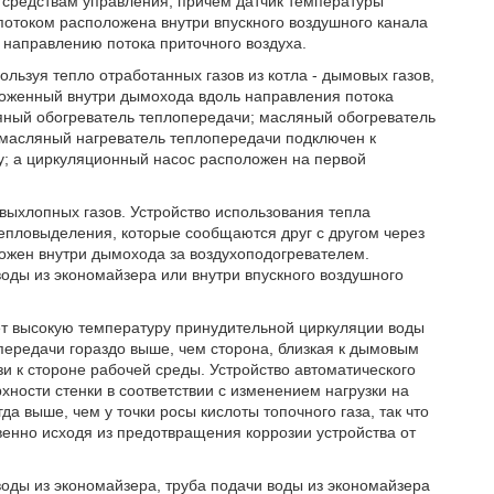
 средствам управления; причем датчик температуры
отоком расположена внутри впускного воздушного канала
направлению потока приточного воздуха.
льзуя тепло отработанных газов из котла - дымовых газов,
ложенный внутри дымохода вдоль направления потока
яный обогреватель теплопередачи; масляный обогреватель
масляный нагреватель теплопередачи подключен к
у; а циркуляционный насос расположен на первой
 выхлопных газов. Устройство использования тепла
епловыделения, которые сообщаются друг с другом через
ожен внутри дымохода за воздухоподогревателем.
оды из экономайзера или внутри впускного воздушного
ует высокую температуру принудительной циркуляции воды
ередачи гораздо выше, чем сторона, близкая к дымовым
зи к стороне рабочей среды. Устройство автоматического
ности стенки в соответствии с изменением нагрузки на
да выше, чем у точки росы кислоты топочного газа, так что
венно исходя из предотвращения коррозии устройства от
воды из экономайзера, труба подачи воды из экономайзера