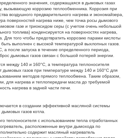
определенного значения, содержащаяся в дымовых газах
ту, вызывающую коррозию теплообменника. Коррозия при
ства воздушного предварительного нагрева и экономайзера,
ра поверхностей нагрева ниже, чем точка росы дымового
дымовом газе и триоксидом серы (с учетом очень небольшой
льного топлива) конденсируется на поверхностях нагрева,
. Для того чтобы предотвратить коррозию парами кислоты
н быть выполнен с высокой температурой выхлопных газов.
C, а после запуска в течение определенного периода,
брос дымовых газов связан с большой потерей энергии.
тся между 140 и 160°C, а температура теплоносителя
от дымовых газов при температуре между 140 и 160°C для
льзованием методов прямого теплообмена. Таким образом,
ии, для нагрева и теплопередачи масла до требуемой
ность нагрева в задней части печи.
ключается в создании эффективной масляной системы
 дымовых газов котла.
ного теплоносителя с использованием тепла отработанных
догреватель, расположенные внутри дымохода по
дополнительно содержит масляный нагреватель