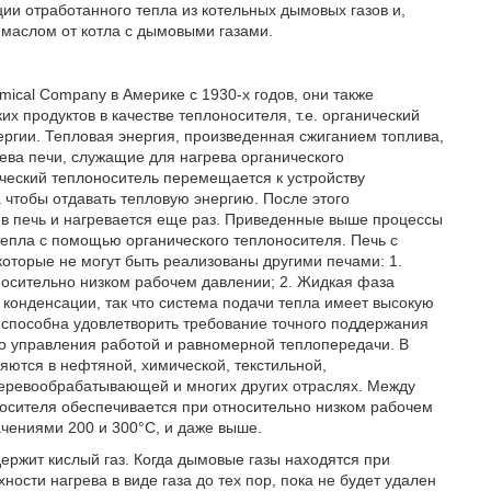
ии отработанного тепла из котельных дымовых газов и,
 маслом от котла с дымовыми газами.
ical Company в Америке с 1930-х годов, они также
х продуктов в качестве теплоносителя, т.е. органический
ергии. Тепловая энергия, произведенная сжиганием топлива,
ева печи, служащие для нагрева органического
ческий теплоноситель перемещается к устройству
чтобы отдавать тепловую энергию. После этого
 в печь и нагревается еще раз. Приведенные выше процессы
тепла с помощью органического теплоносителя. Печь с
оторые не могут быть реализованы другими печами: 1.
носительно низком рабочем давлении; 2. Жидкая фаза
 конденсации, так что система подачи тепла имеет высокую
 способна удовлетворить требование точного поддержания
го управления работой и равномерной теплопередачи. В
яются в нефтяной, химической, текстильной,
деревообрабатывающей и многих других отраслях. Между
носителя обеспечивается при относительно низком рабочем
ачениями 200 и 300°C, и даже выше.
держит кислый газ. Когда дымовые газы находятся при
ности нагрева в виде газа до тех пор, пока не будет удален