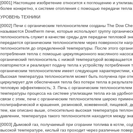
[0001] Настоящее изобретение относится к поглощению и утилизац
более конкретно, к системе отопления с помощью передачи тепла
УРОВЕНЬ ТЕХНИКИ
[0002] Печи с органическим теплоносителем созданы The Dow Chem
называются Dowtherm печи, которые используют группу органически
теплоноситель служит в качестве среды для передачи тепловой эн
передается органическим теплоносителем через поверхности нагр
теплоносителя до определенной температуры. После этого органи
потребления тепла с помощью циркуляционного масляного насоса 
органический теплоноситель с низкой температурой возвращается
повторяются и реализуют подачу тепла к устройству потребления 
органическим теплоносителем имеет следующие характеристики, к
Высокая температура теплоносителя может быть получена при от
циркулирует для обеспечения тепла без потери тепла в результате
тепловую эффективность; 3. Печь с органическим теплоносителем
температуры процесса на системе утилизации тепла из-за удобно
связи с этим, печи с органическим теплоносителем широко примен
полиграфической и крашения, резиновой, кожевенной, пищевой, 
тем, как описано выше, относительно высокая температура тепло
давлении, температура такого теплоносителя находится между зн
[0003] Дымовой газ, получаемый при сгорании топлива в котле, со
высокой температуре, кислый газ проходит через различные поверх