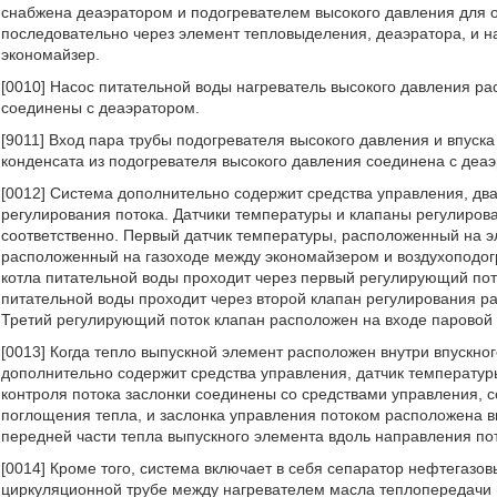
снабжена деаэратором и подогревателем высокого давления для 
последовательно через элемент тепловыделения, деаэратора, и на
экономайзер.
[0010] Насос питательной воды нагреватель высокого давления р
соединены с деаэратором.
[9011] Вход пара трубы подогревателя высокого давления и впуск
конденсата из подогревателя высокого давления соединена с деа
[0012] Система дополнительно содержит средства управления, дв
регулирования потока. Датчики температуры и клапаны регулиров
соответственно. Первый датчик температуры, расположенный на э
расположенный на газоходе между экономайзером и воздухоподог
котла питательной воды проходит через первый регулирующий поток
питательной воды проходит через второй клапан регулирования ра
Третий регулирующий поток клапан расположен на входе паровой 
[0013] Когда тепло выпускной элемент расположен внутри впускно
дополнительно содержит средства управления, датчик температуры
контроля потока заслонки соединены со средствами управления, 
поглощения тепла, и заслонка управления потоком расположена вн
передней части тепла выпускного элемента вдоль направления по
[0014] Кроме того, система включает в себя сепаратор нефтегазо
циркуляционной трубе между нагревателем масла теплопередачи 