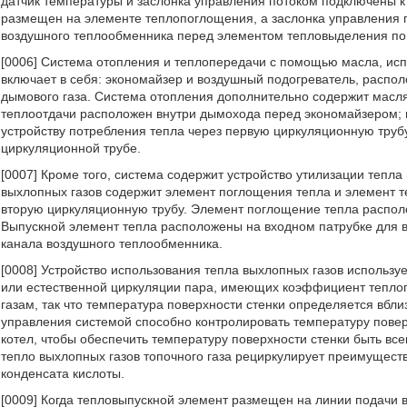
датчик температуры и заслонка управления потоком подключены к
размещен на элементе теплопоглощения, а заслонка управления п
воздушного теплообменника перед элементом тепловыделения по 
[0006] Система отопления и теплопередачи с помощью масла, испо
включает в себя: экономайзер и воздушный подогреватель, распо
дымового газа. Система отопления дополнительно содержит масл
теплоотдачи расположен внутри дымохода перед экономайзером; 
устройству потребления тепла через первую циркуляционную труб
циркуляционной трубе.
[0007] Кроме того, система содержит устройство утилизации тепла
выхлопных газов содержит элемент поглощения тепла и элемент т
вторую циркуляционную трубу. Элемент поглощение тепла распол
Выпускной элемент тепла расположены на входном патрубке для в
канала воздушного теплообменника.
[0008] Устройство использования тепла выхлопных газов использ
или естественной циркуляции пара, имеющих коэффициент теплоп
газам, так что температура поверхности стенки определяется вбли
управления системой способно контролировать температуру поверх
котел, чтобы обеспечить температуру поверхности стенки быть всег
тепло выхлопных газов топочного газа рециркулирует преимущест
конденсата кислоты.
[0009] Когда тепловыпускной элемент размещен на линии подачи 