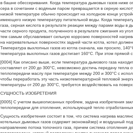
в башне обессеривания. Когда температура дымовых газов ниже 
сера в сочетании с водяным паром превращается в серную кисло
низкой температуре обычно происходит на холодном конце устрой
имеющего низкую температуру питательной воды. Когда температу
газа, серная кислота в результате реакции между парами воды в 
части серного продукта, полученного в результате сжигания из уго
тем самым обуславливает сильную коррозию поверхностей нагрева
на нагревательных поверхностях задней части котла, котел долже
Температура выхлопных газов из котла сначала, как просило, 140°
температура выхлопных газов достигает 160°C. При этом прямой с
[0004] Как описано выше, если температура дымового газа находи
составляет от 200 до 300°C, невозможно достичь передачу тепла 
теплопередачи маслу при температуре между 200 и 300°C с испо
чтобы переработать эту часть низкотемпературной тепловой энерг
температуры от 200 до 300°C, требуется воздействовать на поверх
СУЩНОСТЬ ИЗОБРЕТЕНИЯ
[0005] С учетом вышеописанных проблем, задача изобретения за
теплопередачи для отопления, использующей тепло отработанных
Сущность изобретения состоит в том, что система нагрева масля
котельных дымовых газов содержит экономайзер) и воздушный по
направлению потока топочного газа, причем система отопления 