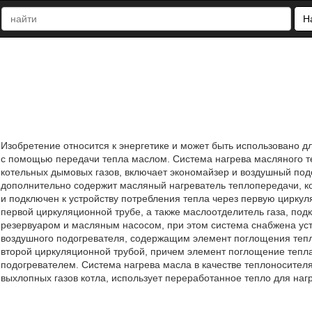
Н
Изобретение относится к энергетике и может быть использовано д
с помощью передачи тепла маслом. Система нагрева масляного т
котельных дымовых газов, включает экономайзер и воздушный по
дополнительно содержит масляный нагреватель теплопередачи, 
и подключен к устройству потребления тепла через первую цирку
первой циркуляционной трубе, а также маслоотделитель газа, по
резервуаром и масляным насосом, при этом система снабжена уст
воздушного подогревателя, содержащим элемент поглощения тепл
второй циркуляционной трубой, причем элемент поглощение тепл
подогревателем. Система нагрева масла в качестве теплоносител
выхлопных газов котла, использует переработанное тепло для нагре