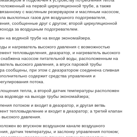
омайзером и подключен к устройству потребления тепла
положенный на первой циркуляционной трубе, а также
 связанному с масляным резервуаром и масляным насосом,
пла выхлопных газов для воздушного подогревателя,
ния, сообщенные друг с другом; второй циркуляционной
мохода за воздушным подогревателем.
н на водяной трубе на входе экономайзера.
оды и нагреватель высокого давления с возможностью
емент тепловыделения, деаэратор, и нагреватель высокого
 снабжена насосом питательной воды, расположенным на
ватель высокого давления, а впуск паровой трубы
ора сообщены, при этом с деаэратором соединена сливная
дополнительно содержит средства управления и
регулирования потока.
глощения тепла, а второй датчик температуры расположен
на водоводе на выходе трубы экономайзера;
ения потоком и входит в деаэратор, и другая ветвь
мент тепловыделение и входит в деаэратор; а третий клапан
ь высокого давления.
положен во впускном воздушном канале воздушного
ия, датчик температуры, и заслонку управления потоком;