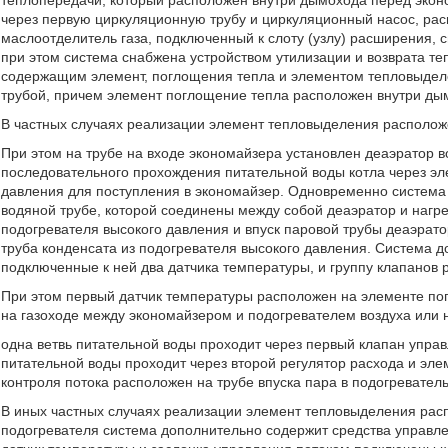
теплопередачи, который расположен внутри дымохода перед экон
через первую циркуляционную трубу и циркуляционный насос, рас
маслоотделитель газа, подключенный к слоту (узлу) расширения,
при этом система снабжена устройством утилизации и возврата те
содержащим элемент, поглощения тепла и элементом тепловыделе
трубой, причем элемент поглощение тепла расположен внутри ды
В частных случаях реализации элемент тепловыделения расположе
При этом на трубе на входе экономайзера установлен деаэратор в
последовательного прохождения питательной воды котла через эл
давления для поступления в экономайзер. Одновременно система
водяной трубе, которой соединены между собой деаэратор и нагре
подогревателя высокого давления и впуск паровой трубы деаэрат
труба конденсата из подогревателя высокого давления. Система 
подключенные к ней два датчика температуры, и группу клапанов 
При этом первый датчик температуры расположен на элементе по
на газоходе между экономайзером и подогревателем воздуха или 
одна ветвь питательной воды проходит через первый клапан управл
питательной воды проходит через второй регулятор расхода и эле
контроля потока расположен на трубе впуска пара в подогревател
В иных частных случаях реализации элемент тепловыделения рас
подогревателя система дополнительно содержит средства управлен