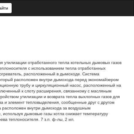
айти
ля утилизации отработанного тепла котельных дымовых газов
еплоносителя с использованием тепла отработанных
догреватель, расположенный в дымоходе. Система
который расположен внутри дымохода перед экономайзером
ляционную трубу и циркуляционный насос, расположенный на
дключенный к слоту расширения, связанному с масляным
ройством утилизации и возврата тепла выхлопных газов для
а и элемент тепловыделения, сообщенные друг с другом
а расположен внутри дымохода за воздушным
я, используя дымовые газы котла снижает температуру
ва теплоносителя. 7 з.п. ф-лы, 2 ил.