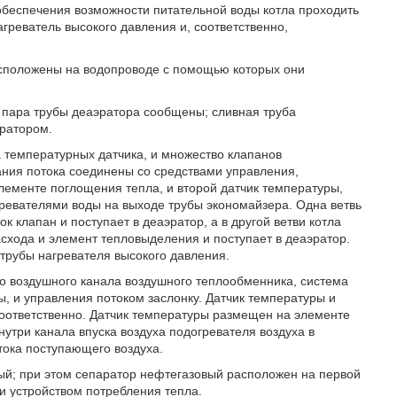
обеспечения возможности питательной воды котла проходить
греватель высокого давления и, соответственно,
асположены на водопроводе с помощью которых они
а пара трубы деаэратора сообщены; сливная труба
эратором.
а температурных датчика, и множество клапанов
ания потока соединены со средствами управления,
лементе поглощения тепла, и второй датчик температуры,
ревателями воды на выходе трубы экономайзера. Одна ветвь
 клапан и поступает в деаэратор, а в другой ветви котла
схода и элемент тепловыделения и поступает в деаэратор.
трубы нагревателя высокого давления.
го воздушного канала воздушного теплообменника, система
, и управления потоком заслонку. Датчик температуры и
соответственно. Датчик температуры размещен на элементе
утри канала впуска воздуха подогревателя воздуха в
тока поступающего воздуха.
вый; при этом сепаратор нефтегазовый расположен на первой
и устройством потребления тепла.