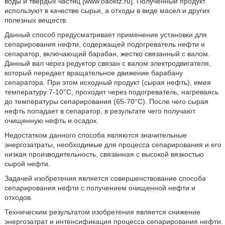
воды и твердых частиц [www.oaoktz.ru]. Полученный продукт
используют в качестве сырья, а отходы в виде масел и других
полезных веществ.
Данный способ предусматривает применение установки для
сепарирования нефти, содержащей подогреватель нефти и
сепаратор, включающий барабан, жестко связанный с валом.
Данный вал через редуктор связан с валом электродвигателя,
который передает вращательное движение барабану
сепаратора. При этом исходный продукт (сырая нефть), имея
температуру 7-10°C, проходит через подогреватель, нагреваясь
до температуры сепарирования (65-70°C). После чего сырая
нефть попадает в сепаратор, в результате чего получают
очищенную нефть и осадок.
Недостатком данного способа являются значительные
энергозатраты, необходимые для процесса сепарирования и его
низкая производительность, связанная с высокой вязкостью
сырой нефти.
Задачей изобретения является совершенствование способа
сепарирования нефти с получением очищенной нефти и
отходов.
Техническим результатом изобретения является снижение
энергозатрат и интенсификация процесса сепарирования нефти.