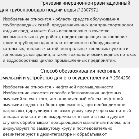
Грязевик инерционно-гравитационный
для трубопроводов подачи воды
// 2307971
Изобретение относится к области средств обслуживания
трубопроводных сетей, предназначенных для транспортировки
жидких сред, и может быть использовано в качестве
вспомогательных устройств, предотвращающих накопление
грязи в трубопроводах теплотехнического оборудования
котельных, тепловых сетей, центральных тепловых пунктов и
тепловых узлов зданий, а также технологических водных потоках
и водооборотных циклах промышленных предприятий.
Способ обезвоживания нефтяных
эмульсий и устройство для его осуществления
// 2564256
Изобретение относится к нефтяной промышленности.
Изобретение касается способа обезвоживания нефтяных
эмульсий за счет того, что ограниченный объем нефтяной
эмульсии подают в оборотную емкость, при необходимости
нагревают, циркулируют по замкнутому кругу через магнитный
аппарат или статично выдерживают в нем и в том и другом
случаях обрабатывают вращающимся магнитным полем; или
циркулируют по замкнутому кругу и последовательно
дезинтегрируют в дезинтеграторе и обрабатывают