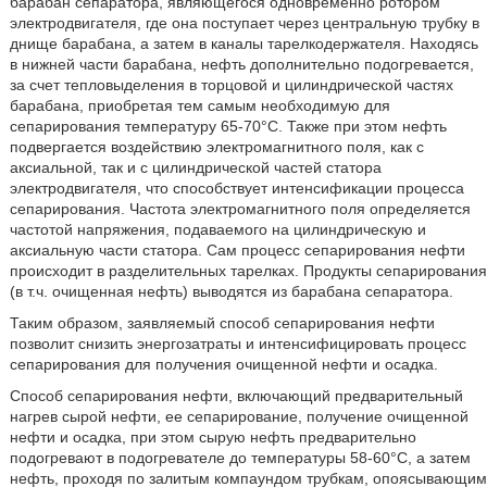
барабан сепаратора, являющегося одновременно ротором
электродвигателя, где она поступает через центральную трубку в
днище барабана, а затем в каналы тарелкодержателя. Находясь
в нижней части барабана, нефть дополнительно подогревается,
за счет тепловыделения в торцовой и цилиндрической частях
барабана, приобретая тем самым необходимую для
сепарирования температуру 65-70°C. Также при этом нефть
подвергается воздействию электромагнитного поля, как с
аксиальной, так и с цилиндрической частей статора
электродвигателя, что способствует интенсификации процесса
сепарирования. Частота электромагнитного поля определяется
частотой напряжения, подаваемого на цилиндрическую и
аксиальную части статора. Сам процесс сепарирования нефти
происходит в разделительных тарелках. Продукты сепарирования
(в т.ч. очищенная нефть) выводятся из барабана сепаратора.
Таким образом, заявляемый способ сепарирования нефти
позволит снизить энергозатраты и интенсифицировать процесс
сепарирования для получения очищенной нефти и осадка.
Способ сепарирования нефти, включающий предварительный
нагрев сырой нефти, ее сепарирование, получение очищенной
нефти и осадка, при этом сырую нефть предварительно
подогревают в подогревателе до температуры 58-60°C, а затем
нефть, проходя по залитым компаундом трубкам, опоясывающим