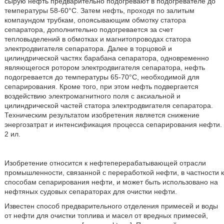
сырую нефть предварительно подогревают в подогревателе до
температуры 58-60°C. Затем нефть, проходя по залитым
компаундом трубкам, опоясывающим обмотку статора
сепаратора, дополнительно подогревается за счет
тепловыделений в обмотках и магнитопроводах статора
электродвигателя сепаратора. Далее в торцовой и
цилиндрической частях барабана сепаратора, одновременно
являющегося ротором электродвигателя сепаратора, нефть
подогревается до температуры 65-70°C, необходимой для
сепарирования. Кроме того, при этом нефть подвергается
воздействию электромагнитного поля с аксиальной и
цилиндрической частей статора электродвигателя сепаратора.
Техническим результатом изобретения является снижение
энергозатрат и интенсификация процесса сепарирования нефти.
2 ил.
Изобретение относится к нефтеперерабатывающей отрасли
промышленности, связанной с переработкой нефти, в частности к
способам сепарирования нефти, и может быть использовано на
нефтяных судовых сепараторах для очистки нефти.
Известен способ предварительного отделения примесей и воды
от нефти для очистки топлива и масел от вредных примесей,