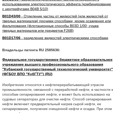
использованием электростатического эффекта (комбинирование
с центрифугами B04B 5/10)
B01D43/00
- Отделение частиц от жидкостей (или жидкостей от
твердых материалов) прочими способами, кроме осаждения или
фильтрования (флотационные способы B03D 1/00; сушка
твердых материалов или предметов F26B)
B01D17/06
- разделение жидкостей электрическими способами
Владельцы патента RU 2585636:
Федеральное государственное бюджетное образовательное
учреждение высшего профессионального образования
"Кубанский государственный технологический университет"
(ФГБОУ ВПО "КубГТУ") (RU)
Изобретение относится к нефтеперерабатывающей отрасли
промышленности, связанной с переработкой нефти, в частности к
способам сепарирования нефти, и может быть использовано на
судовых сепараторах для очистки нефти. Способ сепарирования
нефти включает предварительный нагрев сырой нефти, ее
сепарирование, получение очищенной нефти и осадка. При этом