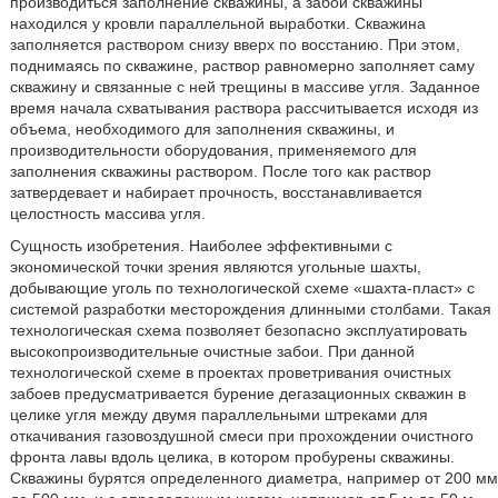
производиться заполнение скважины, а забой скважины
находился у кровли параллельной выработки. Скважина
заполняется раствором снизу вверх по восстанию. При этом,
поднимаясь по скважине, раствор равномерно заполняет саму
скважину и связанные с ней трещины в массиве угля. Заданное
время начала схватывания раствора рассчитывается исходя из
объема, необходимого для заполнения скважины, и
производительности оборудования, применяемого для
заполнения скважины раствором. После того как раствор
затвердевает и набирает прочность, восстанавливается
целостность массива угля.
Сущность изобретения. Наиболее эффективными с
экономической точки зрения являются угольные шахты,
добывающие уголь по технологической схеме «шахта-пласт» с
системой разработки месторождения длинными столбами. Такая
технологическая схема позволяет безопасно эксплуатировать
высокопроизводительные очистные забои. При данной
технологической схеме в проектах проветривания очистных
забоев предусматривается бурение дегазационных скважин в
целике угля между двумя параллельными штреками для
откачивания газовоздушной смеси при прохождении очистного
фронта лавы вдоль целика, в котором пробурены скважины.
Скважины бурятся определенного диаметра, например от 200 мм