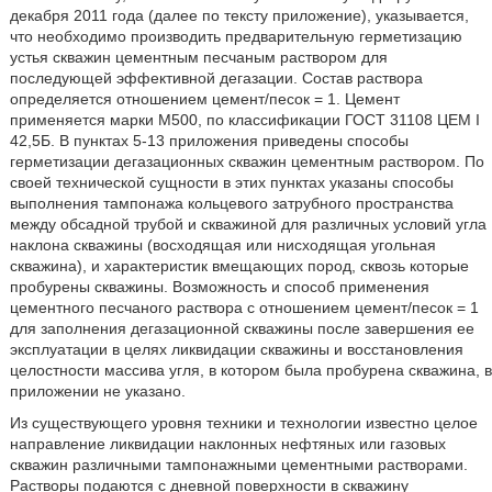
декабря 2011 года (далее по тексту приложение), указывается,
что необходимо производить предварительную герметизацию
устья скважин цементным песчаным раствором для
последующей эффективной дегазации. Состав раствора
определяется отношением цемент/песок = 1. Цемент
применяется марки М500, по классификации ГОСТ 31108 ЦЕМ I
42,5Б. В пунктах 5-13 приложения приведены способы
герметизации дегазационных скважин цементным раствором. По
своей технической сущности в этих пунктах указаны способы
выполнения тампонажа кольцевого затрубного пространства
между обсадной трубой и скважиной для различных условий угла
наклона скважины (восходящая или нисходящая угольная
скважина), и характеристик вмещающих пород, сквозь которые
пробурены скважины. Возможность и способ применения
цементного песчаного раствора с отношением цемент/песок = 1
для заполнения дегазационной скважины после завершения ее
эксплуатации в целях ликвидации скважины и восстановления
целостности массива угля, в котором была пробурена скважина, в
приложении не указано.
Из существующего уровня техники и технологии известно целое
направление ликвидации наклонных нефтяных или газовых
скважин различными тампонажными цементными растворами.
Растворы подаются с дневной поверхности в скважину