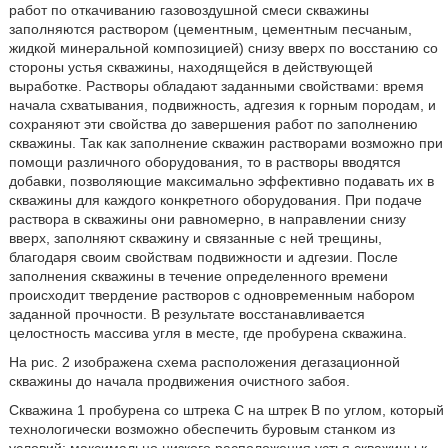
работ по откачиванию газовоздушной смеси скважины
заполняются раствором (цементным, цементным песчаным,
жидкой минеральной композицией) снизу вверх по восстанию со
стороны устья скважины, находящейся в действующей
выработке. Растворы обладают заданными свойствами: время
начала схватывания, подвижность, адгезия к горным породам, и
сохраняют эти свойства до завершения работ по заполнению
скважины. Так как заполнение скважин растворами возможно при
помощи различного оборудования, то в растворы вводятся
добавки, позволяющие максимально эффективно подавать их в
скважины для каждого конкретного оборудования. При подаче
раствора в скважины они равномерно, в направлении снизу
вверх, заполняют скважину и связанные с ней трещины,
благодаря своим свойствам подвижности и адгезии. После
заполнения скважины в течение определенного времени
происходит твердение растворов с одновременным набором
заданной прочности. В результате восстанавливается
целостность массива угля в месте, где пробурена скважина.
На рис. 2 изображена схема расположения дегазационной
скважины до начала продвижения очистного забоя.
Скважина 1 пробурена со штрека С на штрек В по углом, который
технологически возможно обеспечить буровым станком из