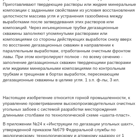
Приготавливают твердеющие растворы или жидкие минеральные
композиции с заданными свойствами из условия восстановления
целостности массива угля и устранения газообмена между
выработками после затвердевания этих растворов или
композиций. Через инъекционные трубки дегазационные
скважины заполняют упомянутыми растворами или
композициями со стороны действующих выработок снизу вверх
по восстанию дегазационных скважин в направлении к
параллельным выработкам, отработанным очистным фронтом
лавы. При этом контролируют полное - по всему сечению -
заполнение дегазационных скважин твердеющими растворами
или жидкими минеральными композициями по контрольным
трубкам и трещинам в бортах выработок, пересекающим
дегазационные скважины в целике угля. 1 з.п. ф-лы, 3 ил.
Настоящее изобретение относится горной промышленности, к
управлению проветриванием высокопроизводительных очистных
угольных забоев с системой разработки месторождения
длинными столбами по технологической схеме «шахта-пласт».
В приложении №24 к «Инструкции по дегазации угольных шахт»,
утвержденной приказом №679 Федеральной службы по
экологическому, технологическому и атомному надзору от 1