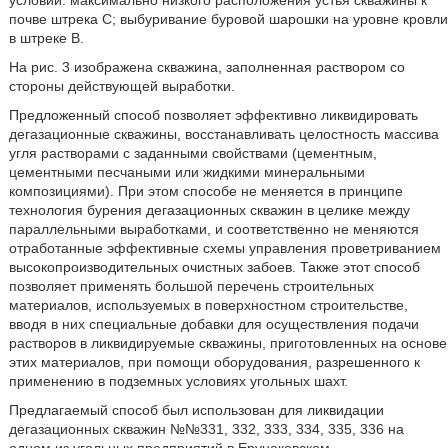
условий: максимально низкого расположения устья скважины к
почве штрека С; выбуривание буровой шарошки на уровне кровли
в штреке В.
На рис. 3 изображена скважина, заполненная раствором со
стороны действующей выработки.
Предложенный способ позволяет эффективно ликвидировать
дегазационные скважины, восстанавливать целостность массива
угля растворами с заданными свойствами (цементным,
цементными песчаными или жидкими минеральными
композициями). При этом способе не меняется в принципе
технология бурения дегазационных скважин в целике между
параллельными выработками, и соответственно не меняются
отработанные эффективные схемы управления проветриванием
высокопроизводительных очистных забоев. Также этот способ
позволяет применять большой перечень строительных
материалов, используемых в поверхностном строительстве,
вводя в них специальные добавки для осуществления подачи
растворов в ликвидируемые скважины, приготовленных на основе
этих материалов, при помощи оборудования, разрешенного к
применению в подземных условиях угольных шахт.
Предлагаемый способ был использован для ликвидации
дегазационных скважин №№331, 332, 333, 334, 335, 336 на