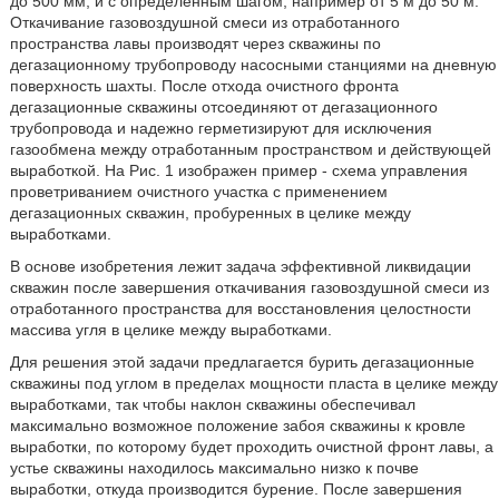
до 500 мм, и с определенным шагом, например от 5 м до 50 м.
Откачивание газовоздушной смеси из отработанного
пространства лавы производят через скважины по
дегазационному трубопроводу насосными станциями на дневную
поверхность шахты. После отхода очистного фронта
дегазационные скважины отсоединяют от дегазационного
трубопровода и надежно герметизируют для исключения
газообмена между отработанным пространством и действующей
выработкой. На Рис. 1 изображен пример - схема управления
проветриванием очистного участка с применением
дегазационных скважин, пробуренных в целике между
выработками.
В основе изобретения лежит задача эффективной ликвидации
скважин после завершения откачивания газовоздушной смеси из
отработанного пространства для восстановления целостности
массива угля в целике между выработками.
Для решения этой задачи предлагается бурить дегазационные
скважины под углом в пределах мощности пласта в целике между
выработками, так чтобы наклон скважины обеспечивал
максимально возможное положение забоя скважины к кровле
выработки, по которому будет проходить очистной фронт лавы, а
устье скважины находилось максимально низко к почве
выработки, откуда производится бурение. После завершения