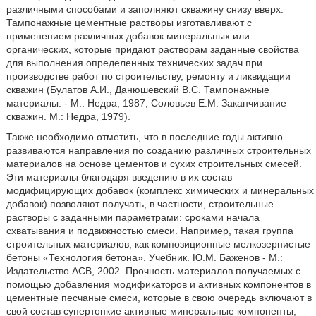
различными способами и заполняют скважину снизу вверх.
Тампонажные цементные растворы изготавливают с
применением различных добавок минеральных или
органических, которые придают растворам заданные свойства
для выполнения определенных технических задач при
производстве работ по строительству, ремонту и ликвидации
скважин (Булатов А.И., Данюшевский B.C. Тампонажные
материалы. - М.: Недра, 1987; Соловьев Е.М. Заканчивание
скважин. М.: Недра, 1979).
Также необходимо отметить, что в последние годы активно
развиваются направления по созданию различных строительных
материалов на основе цементов и сухих строительных смесей.
Эти материалы благодаря введению в их состав
модифицирующих добавок (комплекс химических и минеральных
добавок) позволяют получать, в частности, строительные
растворы с заданными параметрами: сроками начала
схватывания и подвижностью смеси. Например, такая группа
строительных материалов, как композиционные мелкозернистые
бетоны «Технология бетона». Учебник. Ю.М. Баженов - М.:
Издательство АСВ, 2002. Прочность материалов получаемых с
помощью добавления модификаторов и активных компонентов в
цементные песчаные смеси, которые в свою очередь включают в
свой состав супертонкие активные минеральные компоненты,