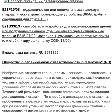
E21F15/08
- гидравлическая или пневматическая закладка
(гидравлические транспортирующие устройства B65G; трубы и
соединения для труб F16L)
E21B33/13
- способы или устройства для цементирования щелей
или подбурочных скважин, трещин или т.п.(цементировочные
желонки E21B 27/02; материалы, улучшающие состояние почвы
или стабилизирующие почву C09K 17/00)
Владельцы патента RU 2579855:
Общество с ограниченной ответственностью "Партнер" (RU)
Изобретение относится горной промышленности и, в частности, к
управлению проветриванием высокопроизводительных очистных
угольных забоев с системой разработки месторождения
длинными столбами по технологической схеме «шахта-пласт».
Технический результат - повышение эффективности ликвидации
дегазационных скважин. По способу в дегазационные скважины,
пробуренные в целике угля между параллельными выработками
при разработке угольных месторождений длинными столбами,
устанавливают инъекционные и контрольные трубки.