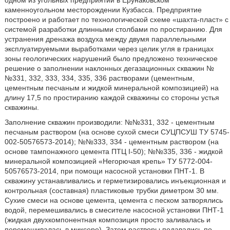
одном из угольных предприятий в Ерунаковском
каменноугольном месторождении Кузбасса. Предприятие
построено и работает по технологической схеме «шахта-пласт» с
системой разработки длинными столбами по простиранию. Для
устранения дренажа воздуха между двумя параллельными
эксплуатируемыми выработками через целик угля в границах
зоны геологических нарушений было предложено техническое
решение о заполнении наклонных дегазационных скважин №
№331, 332, 333, 334, 335, 336 растворами (цементным,
цементным песчаным и жидкой минеральной композицией) на
длину 17,5 по простиранию каждой скважины со стороны устья
скважины.
Заполнение скважин производили: №№331, 332 - цементным
песчаным раствором (на основе сухой смеси СУЦПСУШ ТУ 5745-
002-50576573-2014); №№333, 334 - цементным раствором (на
основе тампонажного цемента ПТЦ I-50); №№335, 336 - жидкой
минеральной композицией «Негорючая крепь» ТУ 5772-004-
50576573-2014, при помощи насосной установки ПНТ-1. В
скважину устанавливались и герметизировались инъекционная и
контрольная (составная) пластиковые трубки диметром 30 мм.
Сухие смеси на основе цемента, цемента с песком затворялись
водой, перемешивались в смесителе насосной установки ПНТ-1
(жидкая двухкомпонентная композиция просто заливалась и
перемешивалась в миксере). Затем растворы подавались по