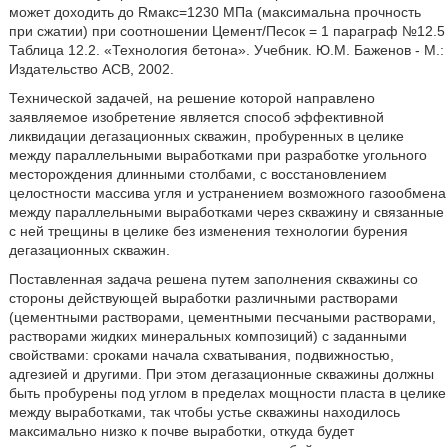
может доходить до Rмакс=1230 МПа (максимальна прочность
при сжатии) при соотношении Цемент/Песок = 1 параграф №12.5
Таблица 12.2. «Технология бетона». Учебник. Ю.М. Баженов - М.:
Издательство АСВ, 2002.
Технической задачей, на решение которой направлено
заявляемое изобретение является способ эффективной
ликвидации дегазационных скважин, пробуренных в целике
между параллельными выработками при разработке угольного
месторождения длинными столбами, с восстановлением
целостности массива угля и устранением возможного газообмена
между параллельными выработками через скважину и связанные
с ней трещины в целике без изменения технологии бурения
дегазационных скважин.
Поставленная задача решена путем заполнения скважины со
стороны действующей выработки различными растворами
(цементными растворами, цементными песчаными растворами,
растворами жидких минеральных композиций) с заданными
свойствами: сроками начала схватывания, подвижностью,
адгезией и другими. При этом дегазационные скважины должны
быть пробурены под углом в пределах мощности пласта в целике
между выработками, так чтобы устье скважины находилось
максимально низко к почве выработки, откуда будет