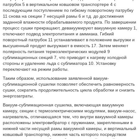
патрубок 5 в вертикальном ковшовом транспортере 4 с
последующим поступлением по гибкому поворотному патрубку
11 снова на секции 7 несущей рамы 6 и т.д. до достижения
заданной влажности обрабатываемого продукта. По завершении
процесс сушки прекращают, девакуумируют вакуумную камеру 1,
отключают подвод электропитания и аммиака. Гибкий
поворотный патрубок 11 устанавливают в положение выгрузки и
высушенный продукт выгружают в емкость 17. Затем меняют
полярность питания термоэлектрических модулей 9
сублимационных секций 7, что приводит к нагреву холодной
стороны и удалению льда с сублиматора 10. Установку
переключают на режим работы.
Таким образом, использование заявленной вакуум-
сублимационной сушилки позволяет обеспечить равномерность
сушки, сократить продолжительность цикла обработки и снизить
энергозатраты.
Вакуум-сублимационная сушилка, включающая вакуумную
камеру, секции с термоэлектрическими модулями, вакуум-насос,
нагреватель, отличающаяся тем, что внутри вакуумной камеры
расположены электровибратор с пружинами, закрепленными в
нижней части несущей рамы вакуумной камеры, и вертикальный
ковшовый транспортер, нижняя часть которого посредством