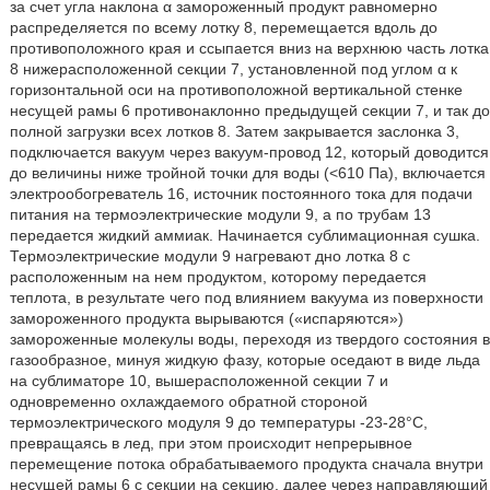
за счет угла наклона α замороженный продукт равномерно
распределяется по всему лотку 8, перемещается вдоль до
противоположного края и ссыпается вниз на верхнюю часть лотка
8 нижерасположенной секции 7, установленной под углом α к
горизонтальной оси на противоположной вертикальной стенке
несущей рамы 6 противонаклонно предыдущей секции 7, и так до
полной загрузки всех лотков 8. Затем закрывается заслонка 3,
подключается вакуум через вакуум-провод 12, который доводится
до величины ниже тройной точки для воды (<610 Па), включается
электрообогреватель 16, источник постоянного тока для подачи
питания на термоэлектрические модули 9, а по трубам 13
передается жидкий аммиак. Начинается сублимационная сушка.
Термоэлектрические модули 9 нагревают дно лотка 8 с
расположенным на нем продуктом, которому передается
теплота, в результате чего под влиянием вакуума из поверхности
замороженного продукта вырываются («испаряются»)
замороженные молекулы воды, переходя из твердого состояния в
газообразное, минуя жидкую фазу, которые оседают в виде льда
на сублиматоре 10, вышерасположенной секции 7 и
одновременно охлаждаемого обратной стороной
термоэлектрического модуля 9 до температуры -23-28°C,
превращаясь в лед, при этом происходит непрерывное
перемещение потока обрабатываемого продукта сначала внутри
несущей рамы 6 с секции на секцию, далее через направляющий