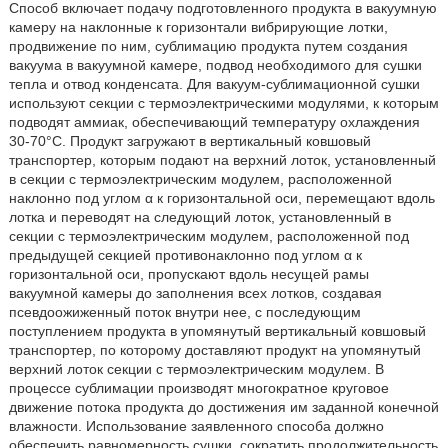
Способ включает подачу подготовленного продукта в вакуумную
камеру на наклонные к горизонтали вибрирующие лотки,
продвижение по ним, сублимацию продукта путем создания
вакуума в вакуумной камере, подвод необходимого для сушки
тепла и отвод конденсата. Для вакуум-сублимационной сушки
используют секции с термоэлектрическими модулями, к которым
подводят аммиак, обеспечивающий температуру охлаждения
30-70°C. Продукт загружают в вертикальный ковшовый
транспортер, которым подают на верхний лоток, установленный
в секции с термоэлектрическим модулем, расположенной
наклонно под углом α к горизонтальной оси, перемещают вдоль
лотка и переводят на следующий лоток, установленный в
секции с термоэлектрическим модулем, расположенной под
предыдущей секцией противонаклонно под углом α к
горизонтальной оси, пропускают вдоль несущей рамы
вакуумной камеры до заполнения всех лотков, создавая
псевдоожиженный поток внутри нее, с последующим
поступлением продукта в упомянутый вертикальный ковшовый
транспортер, по которому доставляют продукт на упомянутый
верхний лоток секции с термоэлектрическим модулем. В
процессе сублимации производят многократное круговое
движение потока продукта до достижения им заданной конечной
влажности. Использование заявленного способа должно
обеспечить равномерность сушки, сократить продолжительность