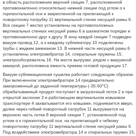
в область расположения верхней секции 7, расположенной
противонаклонно относительно нижней секции под углом α к
горизонтальной оси и закрепленной на прилегающей к
поворотному патрубку 11 вертикальной стенке несущей рамы 6.
Все секции 7 жестко установлены на противоположных
вертикальных стенках несущей рамы 6 в шахматном порядке и
противонаклонно друг к другу. В зону каждой секции 7 подведен
вакуум-провод 12, а к каждому сублиматору 10 подключены
трубы с жидким аммиаком 13. В нижней части несущей рамы 6
установлены электровибратор 14, спиральные пружины 15,
электрообогреватель 16. На месте выгрузки, рядом с вакуумной
камерой, расположена емкость приема готовой продукции 17.
Вакуум-сублимационная сушилка работает следующим образом.
При включенном электровибраторе 14 предварительно
замороженный до заданной температуры (-35-50°C)
обрабатываемый продукт поступает в загрузочный лоток 2 и при
открытой заслонке 3 и работающем вертикальном ковшовом
транспортере 4 захватывается его ковшами, поднимается вверх,
далее через гибкий поворотный патрубок 11 выгружается на
верхнюю часть лотка 8 верхней секции 7, установленной под
углом α к горизонтальной оси, на прилегающей к гибкому
поворотному патрубку 11 вертикальной стенке несущей рамы 6.
Под воздействием электровибратора 14 и спиральных пружин 15,