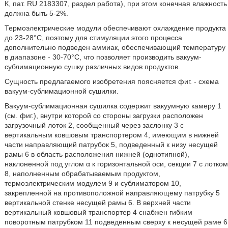
К, пат. RU 2183307, раздел работа), при этом конечная влажность
должна быть 5-2%.
Термоэлектрические модули обеспечивают охлаждение продукта
до 23-28°C, поэтому для стимуляции этого процесса
дополнительно подведен аммиак, обеспечивающий температуру
в диапазоне - 30-70°C, что позволяет производить вакуум-
сублимационную сушку различных видов продуктов.
Сущность предлагаемого изобретения поясняется фиг. - схема
вакуум-сублимационной сушилки.
Вакуум-сублимационная сушилка содержит вакуумную камеру 1
(см. фиг.), внутри которой со стороны загрузки расположен
загрузочный лоток 2, сообщенный через заслонку 3 с
вертикальным ковшовым транспортером 4, имеющим в нижней
части направляющий патрубок 5, подведенный к низу несущей
рамы 6 в область расположения нижней (однотипной),
наклоненной под углом α к горизонтальной оси, секции 7 с лотком
8, наполненным обрабатываемым продуктом,
термоэлектрическим модулем 9 и сублиматором 10,
закрепленной на противоположной направляющему патрубку 5
вертикальной стенке несущей рамы 6. В верхней части
вертикальный ковшовый транспортер 4 снабжен гибким
поворотным патрубком 11 подведенным сверху к несущей раме 6