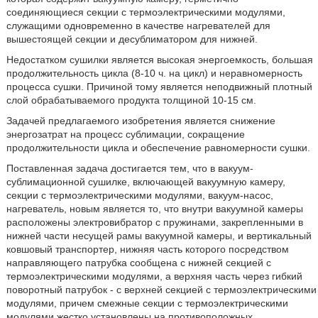
соединяющиеся секции с термоэлектрическими модулями,
служащими одновременно в качестве нагревателей для
вышестоящей секции и десублиматором для нижней.
Недостатком сушилки является высокая энергоемкость, большая
продолжительность цикла (8-10 ч. на цикл) и неравномерность
процесса сушки. Причиной тому является неподвижный плотный
слой обрабатываемого продукта толщиной 10-15 см.
Задачей предлагаемого изобретения является снижение
энергозатрат на процесс сублимации, сокращение
продолжительности цикла и обеспечение равномерности сушки.
Поставленная задача достигается тем, что в вакуум-
сублимационной сушилке, включающей вакуумную камеру,
секции с термоэлектрическими модулями, вакуум-насос,
нагреватель, новым является то, что внутри вакуумной камеры
расположены электровибратор с пружинами, закрепленными в
нижней части несущей рамы вакуумной камеры, и вертикальный
ковшовый транспортер, нижняя часть которого посредством
направляющего патрубка сообщена с нижней секцией с
термоэлектрическими модулями, а верхняя часть через гибкий
поворотный патрубок - с верхней секцией с термоэлектрическими
модулями, причем смежные секции с термоэлектрическими
модулями жестко установлены на противоположных