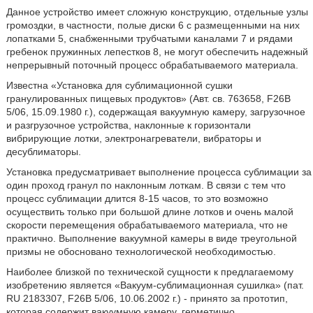
Данное устройство имеет сложную конструкцию, отдельные узлы
громоздки, в частности, полые диски 6 с размещенными на них
лопатками 5, снабженными трубчатыми каналами 7 и рядами
гребенок пружинных лепестков 8, не могут обеспечить надежный
непрерывный поточный процесс обрабатываемого материала.
Известна «Установка для сублимационной сушки
гранулированных пищевых продуктов» (Авт. св. 763658, F26B
5/06, 15.09.1980 г.), содержащая вакуумную камеру, загрузочное
и разгрузочное устройства, наклонные к горизонтали
вибрирующие лотки, электронагреватели, вибраторы и
десублиматоры.
Установка предусматривает выполнение процесса сублимации за
один проход гранул по наклонным лоткам. В связи с тем что
процесс сублимации длится 8-15 часов, то это возможно
осуществить только при большой длине лотков и очень малой
скорости перемещения обрабатываемого материала, что не
практично. Выполнение вакуумной камеры в виде треугольной
призмы не обосновано технологической необходимостью.
Наиболее близкой по технической сущности к предлагаемому
изобретению является «Вакуум-сублимационная сушилка» (пат.
RU 2183307, F26B 5/06, 10.06.2002 г.) - принято за прототип,
которая содержит вакуумную камеру, герметично