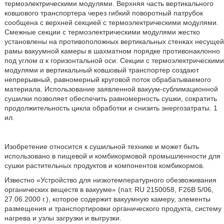
термоэлектрическими модулями. Верхняя часть вертикального
ковшового транспортера через гибкий поворотный патрубок
сообщена с верхней секцией с термоэлектрическими модулями.
Смежные секции с термоэлектрическими модулями жестко
установлены на противоположных вертикальных стенках несущей
рамы вакуумной камеры в шахматном порядке противонаклонно
под углом α к горизонтальной оси. Секции с термоэлектрическими
модулями и вертикальный ковшовый транспортер создают
непрерывный, равномерный круговой поток обрабатываемого
материала. Использование заявленной вакуум-сублимационной
сушилки позволяет обеспечить равномерность сушки, сократить
продолжительность цикла обработки и снизить энергозатраты. 1
ил.
Изобретение относится к сушильной технике и может быть
использовано в пищевой и комбикормовой промышленности для
сушки растительных продуктов и компонентов комбикормов.
Известно «Устройство для низкотемпературного обезвоживания
органических веществ в вакууме» (пат. RU 2150058, F26B 5/06,
27.06.2000 г.), которое содержит вакуумную камеру, элементы
размещения и транспортировки органического продукта, систему
нагрева и узлы загрузки и выгрузки.