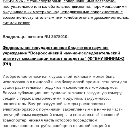
F26B17/26
- с транспортерами, совершающими возвратно-
поступательное или колебательное движение, перемещающими
высушиваемый материал над неподвижными поверхностями с
возвратно-поступательным или колебательным движением полок,
сит или лотков
Владельцы патента RU 2578010:
Федеральное государственное бюджетное научное
учреждение "Всероссийский научно-исследовательский
институт механизации животноводства" (ФГБНУ ВНИИМЖ)
(RU)
Изобретение относится к сушильной технике и может быть
использовано в пищевой и комбикормовой промышленности для
сушки растительных продуктов и компонентов комбикормов.
Вакуум-сублимационная сушилка включает вакуумную камеру,
секции с термоэлектрическими модулями, вакуум-насос,
нагреватель. Внутри вакуумной камеры расположены
электровибратор с пружинами, закрепленными в нижней части
несущей рамы вакуумной камеры, и вертикальный ковшовый
транспортер, нижняя часть которого посредством
направляющего патрубка сообщена с нижней секцией с