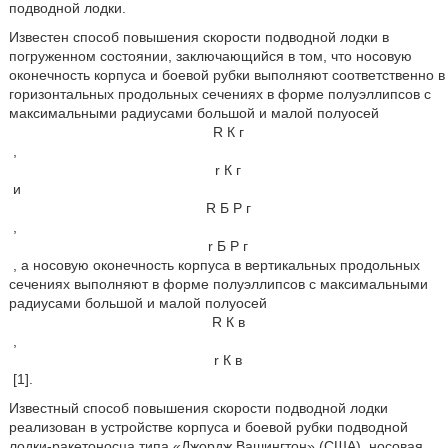
подводной лодки.
Известен способ повышения скорости подводной лодки в
погруженном состоянии, заключающийся в том, что носовую
оконечность корпуса и боевой рубки выполняют соответственно в
горизонтальных продольных сечениях в форме полуэллипсов с
максимальными радиусами большой и малой полуосей
R
К
г
,
r
К
г
и
R
Б
Р
г
,
r
Б
Р
г
, а носовую оконечность корпуса в вертикальных продольных
сечениях выполняют в форме полуэллипсов с максимальными
радиусами большой и малой полуосей
R
К
в
,
r
К
в
[1].
Известный способ повышения скорости подводной лодки
реализован в устройстве корпуса и боевой рубки подводной
лодки-ракетоносца типа «Джордж Вашингтон» (США), носовая