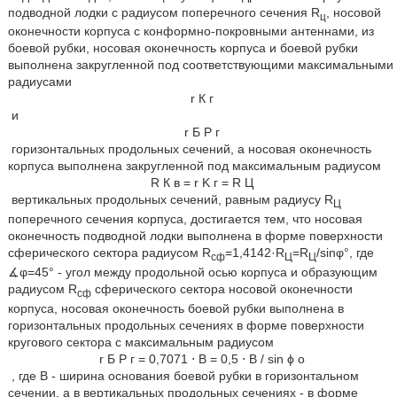
подводной лодки с радиусом поперечного сечения R
, носовой
ц
оконечности корпуса с конформно-покровными антеннами, из
боевой рубки, носовая оконечность корпуса и боевой рубки
выполнена закругленной под соответствующими максимальными
радиусами
r
К
г
и
r
Б
Р
г
горизонтальных продольных сечений, а носовая оконечность
корпуса выполнена закругленной под максимальным радиусом
R
К
в
=
r
K
г
=
R
Ц
вертикальных продольных сечений, равным радиусу R
Ц
поперечного сечения корпуса, достигается тем, что носовая
оконечность подводной лодки выполнена в форме поверхности
сферического сектора радиусом R
=1,4142·R
=R
/sinφ°, где
сф
Ц
Ц
∡φ=45° - угол между продольной осью корпуса и образующим
радиусом R
сферического сектора носовой оконечности
cф
корпуса, носовая оконечность боевой рубки выполнена в
горизонтальных продольных сечениях в форме поверхности
кругового сектора с максимальным радиусом
r
Б
Р
г
=
0,7071
⋅
B
=
0,5
⋅
B
/
sin
ϕ
o
, где В - ширина основания боевой рубки в горизонтальном
сечении, а в вертикальных продольных сечениях - в форме