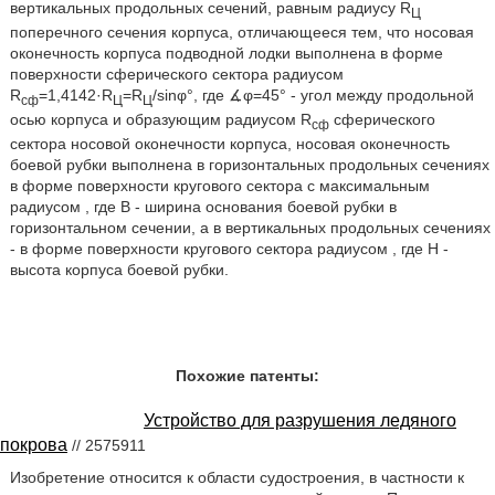
вертикальных продольных сечений, равным радиусу R
Ц
поперечного сечения корпуса, отличающееся тем, что носовая
оконечность корпуса подводной лодки выполнена в форме
поверхности сферического сектора радиусом
R
=1,4142·R
=R
/sinφ°, где ∡φ=45° - угол между продольной
сф
Ц
Ц
осью корпуса и образующим радиусом R
сферического
сф
сектора носовой оконечности корпуса, носовая оконечность
боевой рубки выполнена в горизонтальных продольных сечениях
в форме поверхности кругового сектора с максимальным
радиусом
, где В - ширина основания боевой рубки в
горизонтальном сечении, а в вертикальных продольных сечениях
- в форме поверхности кругового сектора радиусом
, где Н -
высота корпуса боевой рубки.
Похожие патенты:
Устройство для разрушения ледяного
покрова
// 2575911
Изобретение относится к области судостроения, в частности к