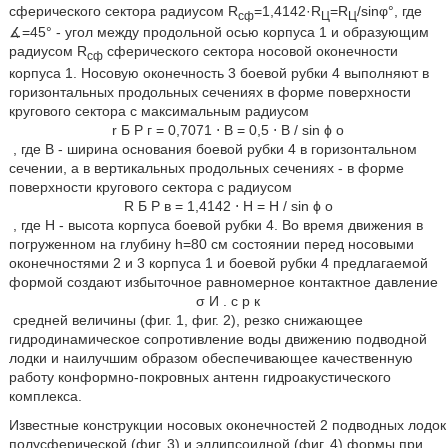
сферического сектора радиусом R
=1,4142·R
=R
/sinφ°, где
сф
Ц
Ц
∡=45° - угол между продольной осью корпуса 1 и образующим
радиусом R
сферического сектора носовой оконечности
сф
корпуса 1. Носовую оконечность 3 боевой рубки 4 выполняют в
горизонтальных продольных сечениях в форме поверхности
кругового сектора с максимальным радиусом
r
Б
Р
г
=
0,7071
⋅
B
=
0,5
⋅
B
/
sin
ϕ
o
, где В - ширина основания боевой рубки 4 в горизонтальном
сечении, а в вертикальных продольных сечениях - в форме
поверхности кругового сектора с радиусом
R
Б
Р
в
=
1,4142
⋅
H
=
H
/
sin
ϕ
o
, где Н - высота корпуса боевой рубки 4. Во время движения в
погруженном на глубину h=80 см состоянии перед носовыми
оконечностями 2 и 3 корпуса 1 и боевой рубки 4 предлагаемой
формой создают избыточное равномерное контактное давление
σ
И
.
с
р
к
средней величины (фиг. 1, фиг. 2), резко снижающее
гидродинамическое сопротивление воды движению подводной
лодки и наилучшим образом обеспечивающее качественную
работу конформно-покровных антенн гидроакустического
комплекса.
Известные конструкции носовых оконечностей 2 подводных лодок
полусферической (фиг. 3) и эллипсоидной (фиг. 4) формы при