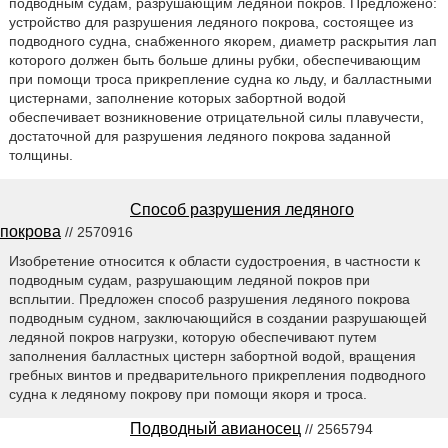
подводным судам, разрушающим ледяной покров. Предложено:
устройство для разрушения ледяного покрова, состоящее из
подводного судна, снабженного якорем, диаметр раскрытия лап
которого должен быть больше длины рубки, обеспечивающим
при помощи троса прикрепление судна ко льду, и балластными
цистернами, заполнение которых забортной водой
обеспечивает возникновение отрицательной силы плавучести,
достаточной для разрушения ледяного покрова заданной
толщины.
Способ разрушения ледяного
покрова
// 2570916
Изобретение относится к области судостроения, в частности к
подводным судам, разрушающим ледяной покров при
всплытии. Предложен способ разрушения ледяного покрова
подводным судном, заключающийся в создании разрушающей
ледяной покров нагрузки, которую обеспечивают путем
заполнения балластных цистерн забортной водой, вращения
гребных винтов и предварительного прикрепления подводного
судна к ледяному покрову при помощи якоря и троса.
Подводный авианосец
// 2565794