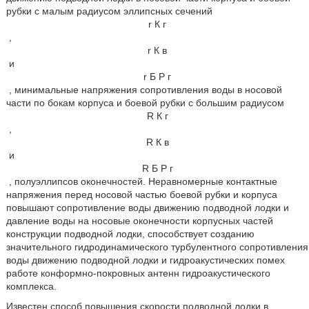
рубки с малым радиусом эллипсных сечений
r
К
г
,
r
К
в
и
r
Б
Р
г
, минимальные напряжения сопротивления воды в носовой
части по бокам корпуса и боевой рубки с большим радиусом
R
К
г
,
R
К
в
и
R
Б
Р
г
, полуэллипсов оконечностей. Неравномерные контактные
напряжения перед носовой частью боевой рубки и корпуса
повышают сопротивление воды движению подводной лодки и
давление воды на носовые оконечности корпусных частей
конструкции подводной лодки, способствует созданию
значительного гидродинамического турбулентного сопротивления
воды движению подводной лодки и гидроакустических помех
работе конформно-покровных антенн гидроакустического
комплекса.
Известен способ повышения скорости подводной лодки в