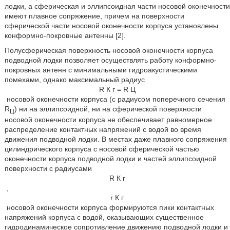
лодки, а сферическая и эллипсоидная части носовой оконечности
имеют плавное сопряжение, причем на поверхности
сферической части носовой оконечности корпуса установлены
конформно-покровные антенны [2].
Полусферическая поверхность носовой оконечности корпуса
подводной лодки позволяет осуществлять работу конформно-
покровных антенн с минимальными гидроакустическими
помехами, однако максимальный радиус
R
К
г
=
R
Ц
носовой оконечности корпуса (с радиусом поперечного сечения
R
) ни на эллипсоидной, ни на сферической поверхности
Ц
носовой оконечности корпуса не обеспечивает равномерное
распределение контактных напряжений с водой во время
движения подводной лодки. В местах даже плавного сопряжения
цилиндрического корпуса с носовой сферической частью
оконечности корпуса подводной лодки и частей эллипсоидной
поверхности с радиусами
R
К
г
,
r
К
г
носовой оконечности корпуса формируются пики контактных
напряжений корпуса с водой, оказывающих существенное
гидродинамическое сопротивление движению подводной лодки и