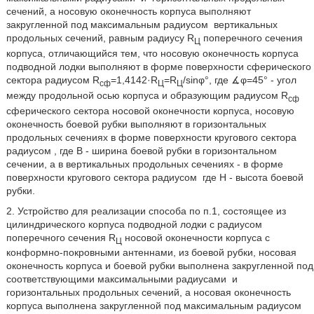
сечений, а носовую оконечность корпуса выполняют
закругленной под максимальным радиусом
вертикальных
продольных сечений, равным радиусу R
поперечного сечения
Ц
корпуса, отличающийся тем, что носовую оконечность корпуса
подводной лодки выполняют в форме поверхности сферического
сектора радиусом R
=1,4142·R
=R
/sinφ°, где ∡φ=45° - угол
сф
Ц
Ц
между продольной осью корпуса и образующим радиусом R
сф
сферического сектора носовой оконечности корпуса, носовую
оконечность боевой рубки выполняют в горизонтальных
продольных сечениях в форме поверхности кругового сектора
радиусом
, где В - ширина боевой рубки в горизонтальном
сечении, а в вертикальных продольных сечениях - в форме
поверхности кругового сектора радиусом
где Н - высота боевой
рубки.
2. Устройство для реализации способа по п.1, состоящее из
цилиндрического корпуса подводной лодки с радиусом
поперечного сечения R
носовой оконечности корпуса с
Ц
конформно-покровными антеннами, из боевой рубки, носовая
оконечность корпуса и боевой рубки выполнена закругленной под
соответствующими максимальными радиусами
и
горизонтальных продольных сечений, а носовая оконечность
корпуса выполнена закругленной под максимальным радиусом