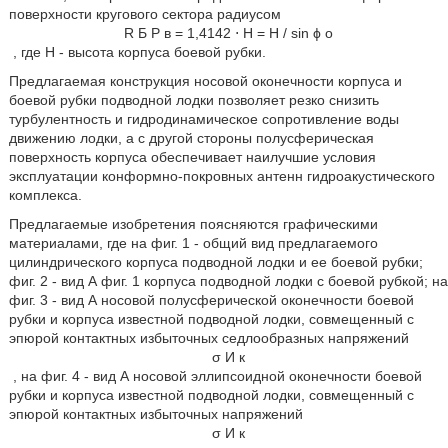
поверхности кругового сектора радиусом
R
Б
Р
в
=
1,4142
⋅
H
=
H
/
sin
ϕ
o
, где Н - высота корпуса боевой рубки.
Предлагаемая конструкция носовой оконечности корпуса и
боевой рубки подводной лодки позволяет резко снизить
турбулентность и гидродинамическое сопротивление воды
движению лодки, а с другой стороны полусферическая
поверхность корпуса обеспечивает наилучшие условия
эксплуатации конформно-покровных антенн гидроакустического
комплекса.
Предлагаемые изобретения поясняются графическими
материалами, где на фиг. 1 - общий вид предлагаемого
цилиндрического корпуса подводной лодки и ее боевой рубки;
фиг. 2 - вид А фиг. 1 корпуса подводной лодки с боевой рубкой; на
фиг. 3 - вид А носовой полусферической оконечности боевой
рубки и корпуса известной подводной лодки, совмещенный с
эпюрой контактных избыточных седлообразных напряжений
σ
И
к
, на фиг. 4 - вид А носовой эллипсоидной оконечности боевой
рубки и корпуса известной подводной лодки, совмещенный с
эпюрой контактных избыточных напряжений
σ
И
к