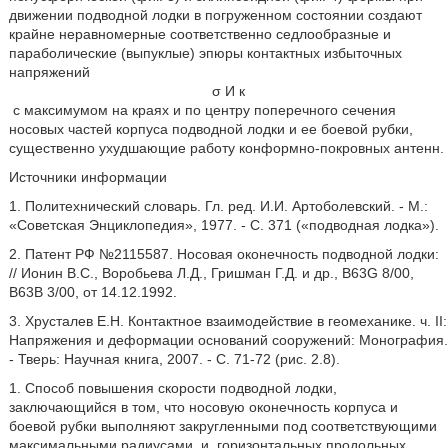
движении подводной лодки в погруженном состоянии создают
крайне неравномерные соответственно седлообразные и
параболические (выпуклые) эпюры контактных избыточных
напряжений
σ
И
к
с максимумом на краях и по центру поперечного сечения
носовых частей корпуса подводной лодки и ее боевой рубки,
существенно ухудшающие работу конформно-покровных антенн.
Источники информации
1. Политехнический словарь. Гл. ред. И.И. Артоболевский. - М.:
«Советская Энциклопедия», 1977. - С. 371 («подводная лодка»).
2. Патент РФ №2115587. Носовая оконечность подводной лодки:
// Ионин B.C., Воробьева Л.Д., Гришман Г.Д. и др., B63G 8/00,
В63В 3/00, от 14.12.1992.
3. Хрусталев Е.Н. Контактное взаимодействие в геомеханике. ч. II:
Напряжения и деформации оснований сооружений: Монография.
- Тверь: Научная книга, 2007. - С. 71-72 (рис. 2.8).
1. Способ повышения скорости подводной лодки,
заключающийся в том, что носовую оконечность корпуса и
боевой рубки выполняют закругленными под соответствующими
максимальными радиусами
и
горизонтальных продольных