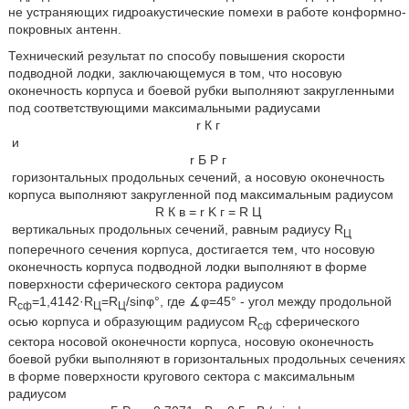
не устраняющих гидроакустические помехи в работе конформно-
покровных антенн.
Технический результат по способу повышения скорости
подводной лодки, заключающемуся в том, что носовую
оконечность корпуса и боевой рубки выполняют закругленными
под соответствующими максимальными радиусами
r
К
г
и
r
Б
Р
г
горизонтальных продольных сечений, а носовую оконечность
корпуса выполняют закругленной под максимальным радиусом
R
К
в
=
r
K
г
=
R
Ц
вертикальных продольных сечений, равным радиусу R
Ц
поперечного сечения корпуса, достигается тем, что носовую
оконечность корпуса подводной лодки выполняют в форме
поверхности сферического сектора радиусом
R
=1,4142·R
=R
/sinφ°, где ∡φ=45° - угол между продольной
сф
Ц
Ц
осью корпуса и образующим радиусом R
сферического
сф
сектора носовой оконечности корпуса, носовую оконечность
боевой рубки выполняют в горизонтальных продольных сечениях
в форме поверхности кругового сектора с максимальным
радиусом