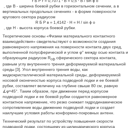
r
Б
Р
г
=
0,7071
⋅
B
=
0,5
⋅
B
/
sin
ϕ
o
, где В - ширина боевой рубки в горизонтальном сечении, а в
вертикальных продольных сечениях - в форме поверхности
кругового сектора радиусом
R
Б
Р
в
=
1,4142
⋅
H
=
H
/
sin
ϕ
o
, где Н - высота корпуса боевой рубки.
Теоретические основы «Физики материального контактного
взаимодействия» свидетельствуют о возможности создания
равномерного напряжения на поверхности контакта двух сред,
выполненной полусферической и углом φ° между осью контакта и
образующим радиусом R
сферического сектора контакта,
сф
равным углу внутреннего трения деформируемой материальной
среды [3]. Угол внутреннего трения воды, как
жидкокристаллической материальной среды, деформируемой
носовой оконечностью корпуса подводной лодки и ее боевой
рубки, составляет величину на глубине свыше 80 см, равную
∡φ≈45°. Таким образом, при движении перед корпусом
подводной лодки и ее боевой рубки создается равномерное
контактное напряжение, что резко снижает гидродинамическое
сопротивление воды движению подводной лодки и создает
наилучшие условия работы конформно-покровных антенн.
Технический результат по устройству повышения скорости
подводной лодки, состоящему из цилиндрического корпуса