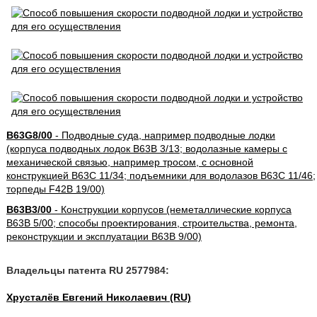
B63G8/00
- Подводные суда, например подводные лодки
(корпуса подводных лодок B63B 3/13; водолазные камеры с
механической связью, например тросом, с основной
конструкцией B63C 11/34; подъемники для водолазов B63C 11/46;
торпеды F42B 19/00)
B63B3/00
- Конструкции корпусов (неметаллические корпуса
B63B 5/00; способы проектирования, строительства, ремонта,
реконструкции и эксплуатации B63B 9/00)
Владельцы патента RU 2577984:
Хрусталёв Евгений Николаевич (RU)