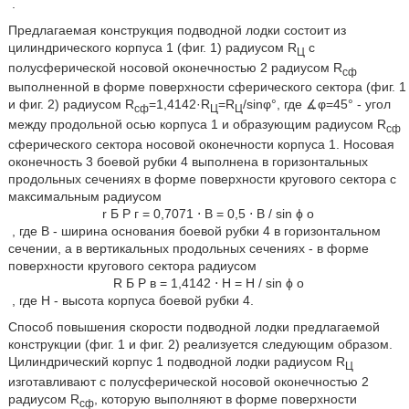
.
Предлагаемая конструкция подводной лодки состоит из
цилиндрического корпуса 1 (фиг. 1) радиусом R
с
Ц
полусферической носовой оконечностью 2 радиусом R
сф
выполненной в форме поверхности сферического сектора (фиг. 1
и фиг. 2) радиусом R
=1,4142·R
=R
/sinφ°, где ∡φ=45° - угол
сф
Ц
Ц
между продольной осью корпуса 1 и образующим радиусом R
сф
сферического сектора носовой оконечности корпуса 1. Носовая
оконечность 3 боевой рубки 4 выполнена в горизонтальных
продольных сечениях в форме поверхности кругового сектора с
максимальным радиусом
r
Б
Р
г
=
0,7071
⋅
B
=
0,5
⋅
B
/
sin
ϕ
o
, где В - ширина основания боевой рубки 4 в горизонтальном
сечении, а в вертикальных продольных сечениях - в форме
поверхности кругового сектора радиусом
R
Б
Р
в
=
1,4142
⋅
H
=
H
/
sin
ϕ
o
, где Н - высота корпуса боевой рубки 4.
Способ повышения скорости подводной лодки предлагаемой
конструкции (фиг. 1 и фиг. 2) реализуется следующим образом.
Цилиндрический корпус 1 подводной лодки радиусом R
Ц
изготавливают с полусферической носовой оконечностью 2
радиусом R
, которую выполняют в форме поверхности
сф