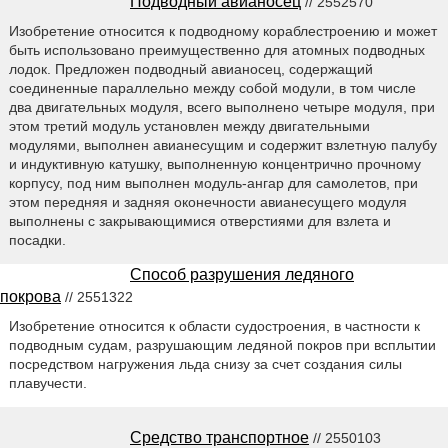
Подводный авианосец
// 2552570
Изобретение относится к подводному кораблестроению и может
быть использовано преимущественно для атомных подводных
лодок. Предложен подводный авианосец, содержащий
соединенные параллельно между собой модули, в том числе
два двигательных модуля, всего выполнено четыре модуля, при
этом третий модуль установлен между двигательными
модулями, выполнен авианесущим и содержит взлетную палубу
и индуктивную катушку, выполненную концентрично прочному
корпусу, под ним выполнен модуль-ангар для самолетов, при
этом передняя и задняя оконечности авианесущего модуля
выполнены с закрывающимися отверстиями для взлета и
посадки.
Способ разрушения ледяного
покрова
// 2551322
Изобретение относится к области судостроения, в частности к
подводным судам, разрушающим ледяной покров при всплытии
посредством нагружения льда снизу за счет создания силы
плавучести.
Средство транспортное
// 2550103