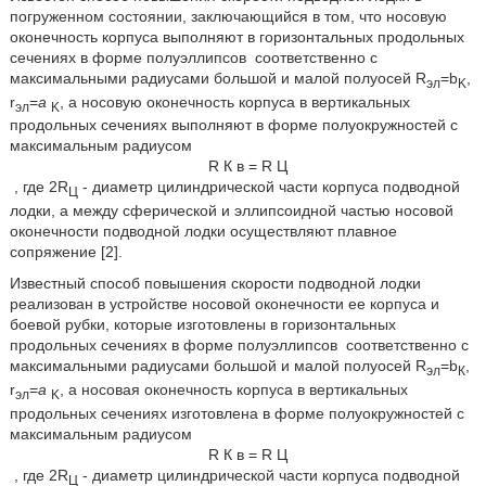
погруженном состоянии, заключающийся в том, что носовую
оконечность корпуса выполняют в горизонтальных продольных
сечениях в форме полуэллипсов
соответственно с
максимальными радиусами большой и малой полуосей R
=b
,
эл
K
r
=
а
, а носовую оконечность корпуса в вертикальных
эл
K
продольных сечениях выполняют в форме полуокружностей с
максимальным радиусом
R
К
в
=
R
Ц
, где 2R
- диаметр цилиндрической части корпуса подводной
Ц
лодки, а между сферической и эллипсоидной частью носовой
оконечности подводной лодки осуществляют плавное
сопряжение [2].
Известный способ повышения скорости подводной лодки
реализован в устройстве носовой оконечности ее корпуса и
боевой рубки, которые изготовлены в горизонтальных
продольных сечениях в форме полуэллипсов
соответственно с
максимальными радиусами большой и малой полуосей R
=b
,
эл
К
r
=
а
, а носовая оконечность корпуса в вертикальных
эл
K
продольных сечениях изготовлена в форме полуокружностей с
максимальным радиусом
R
К
в
=
R
Ц
, где 2R
- диаметр цилиндрической части корпуса подводной
Ц