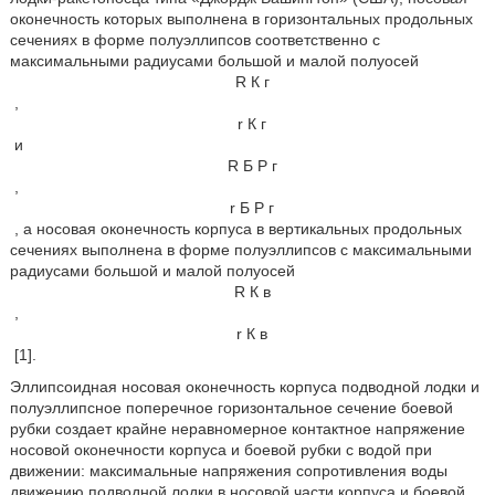
оконечность которых выполнена в горизонтальных продольных
сечениях в форме полуэллипсов соответственно с
максимальными радиусами большой и малой полуосей
R
К
г
,
r
К
г
и
R
Б
Р
г
,
r
Б
Р
г
, а носовая оконечность корпуса в вертикальных продольных
сечениях выполнена в форме полуэллипсов с максимальными
радиусами большой и малой полуосей
R
К
в
,
r
К
в
[1].
Эллипсоидная носовая оконечность корпуса подводной лодки и
полуэллипсное поперечное горизонтальное сечение боевой
рубки создает крайне неравномерное контактное напряжение
носовой оконечности корпуса и боевой рубки с водой при
движении: максимальные напряжения сопротивления воды
движению подводной лодки в носовой части корпуса и боевой