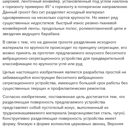
широкий, ленточный конвейер, установленный под углом наклона
к горизонту примерно 45° к горизонту в поперечном направлении.
Данный грохот без сит разделяет исходный материал
одновременно на несколько сортов крупности. Но имеет ряд
существенных недостатков: быстрый износ резино-тканевой
конвейерной ленты, продольных полос, роликопланочной цепи и
звездочек ведущего барабана.
В связи с тем, что на данном грохоте разделение исходного
материала по крупности происходит по принципу сегрегации, его
можно принять за прототип предлагаемого конусного бесситного
вибрационно-сегрегационного устройства для предварительной
классификации по крупности угля или руд.
Целью настоящего изобретения является разработка простой не
забивающейся конструкции бесситного вибрационно-
сегрегационного устройства, имеющего большой срок работы без
существенных текущих и профилактических ремонтов.
Согласно изобретению, поставленная цель достигается тем, что
разделяющая поверхность предлагаемого устройства
представляет собой пустотелый конус, выполненный из
трудноизнашиваемого материала (марганцовистая сталь, чугун).
Конструктивно разделяющая поверхность устройства имеет
форму, близкую к форме колоколов церковных звониц. Верхняя