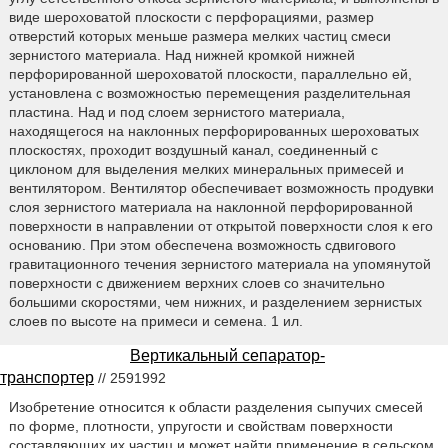
виде шероховатой плоскости с перфорациями, размер
отверстий которых меньше размера мелких частиц смеси
зернистого материала. Над нижней кромкой нижней
перфорированной шероховатой плоскости, параллельно ей,
установлена с возможностью перемещения разделительная
пластина. Над и под слоем зернистого материала,
находящегося на наклонных перфорированных шероховатых
плоскостях, проходит воздушный канал, соединенный с
циклоном для выделения мелких минеральных примесей и
вентилятором. Вентилятор обеспечивает возможность продувки
слоя зернистого материала на наклонной перфорированной
поверхности в направлении от открытой поверхности слоя к его
основанию. При этом обеспечена возможность сдвигового
гравитационного течения зернистого материала на упомянутой
поверхности с движением верхних слоев со значительно
большими скоростями, чем нижних, и разделением зернистых
слоев по высоте на примеси и семена. 1 ил.
Вертикальный сепаратор-
транспортер
// 2591992
Изобретение относится к области разделения сыпучих смесей
по форме, плотности, упругости и свойствам поверхности
составляющих их частиц и может найти применение в сельском