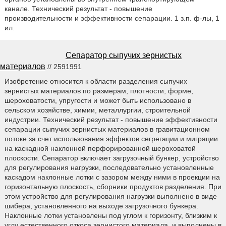
канале. Технический результат - повышение
производительности и эффективности сепарации. 1 з.п. ф-лы, 1
ил.
Сепаратор сыпучих зернистых
материалов
// 2591991
Изобретение относится к области разделения сыпучих
зернистых материалов по размерам, плотности, форме,
шероховатости, упругости и может быть использовано в
сельском хозяйстве, химии, металлургии, строительной
индустрии. Технический результат - повышение эффективности
сепарации сыпучих зернистых материалов в гравитационном
потоке за счет использования эффектов сегрегации и миграции
на каскадной наклонной перфорированной шероховатой
плоскости. Сепаратор включает загрузочный бункер, устройство
для регулирования нагрузки, последовательно установленные
каскадом наклонные лотки с зазором между ними в проекции на
горизонтальную плоскость, сборники продуктов разделения. При
этом устройство для регулирования нагрузки выполнено в виде
шибера, установленного на выходе загрузочного бункера.
Наклонные лотки установлены под углом к горизонту, близким к
углу естественного откоса зернистого материала, и выполнены в