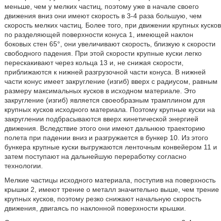
меньше, чем у мелких частиц, поэтому уже в начале своего
движения вниз они имеют скорость в 3-4 раза большую, чем
скорость мелких частиц. Более того, при движении крупных кусков
по разделяющей поверхности конуса 1, имеющей наклон
боковых стен 65°, они увеличивают скорость, близкую к скорости
свободного падения. При этой скорости крупные куски легко
перескакивают через кольца 13 и, не снижая скорости,
приближаются к нижней разгрузочной части конуса. В нижней
части конус имеет закругление (изгиб) вверх с радиусом, равным
размеру максимальных кусков в исходном материале. Это
закругление (изгиб) является своеобразным трамплином для
крупных кусков исходного материала. Поэтому крупные куски на
закруглении подбрасываются вверх кинетической энергией
движения. Вследствие этого они имеют дальнюю траекторию
полета при падении вниз и разгружается в бункер 10. Из этого
бункера крупные куски выгружаются ленточным конвейером 11 и
затем поступают на дальнейшую переработку согласно
технологии.
Мелкие частицы исходного материала, поступив на поверхность
крышки 2, имеют трение о металл значительно выше, чем трение
крупных кусков, поэтому резко снижают начальную скорость
движения, двигаясь по наклонной поверхности крышки.