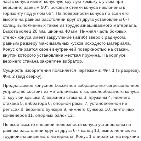
часть конуса имеет конусную круглую крышку с углом при
вершине, равным 90°. Боковые стенки конуса наклонены к
горизонту под углом 65°. На поверхности конуса по всей его
высоте на равном расстоянии друг от друга установлены 6-7
колец, выполненных также из трудноизнашиваемого материала.
Высота колец 20 мм, ширина 40 мм. Нижняя часть боковых
стенок конуса имеет закругление (изгиб) вверх с радиусом,
равным размеру максимальных кусков исходного материала.
Конус опирается своей внутренней поверхностью на стакан,
внутри которого установлена жесткая пружина. На корпусе
верхнего стакана закреплен вибратор.
Сущность изобретения поясняется чертежами: Фиг. 1 (в разрезе),
Фиг. 2 (вид сверху).
Предлагаемое конусное бесситное вибрационно-сегрегационное
устройство состоит из металлического колоколообразного конуса
1, круглой крышки 2, верхнего стакана 3, пружины 4, нижнего
стакана 5, вибратора 6, опорной рамы 7, установленной на
рельсах 8, верхнего бункера 9, нижнего бункера 10, ленточных
конвейеров 11, опорных балок 12.
По всей высоте внешней поверхности конуса установлены на
равном расстоянии друг от друга 6-7 колец 13, выполненных из
трудноизнашиваемого материала. Конус 1 опирается на верхний