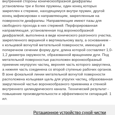
внутренней стороны коническообразной диафрагмы
установлены три и более пружины, один конец которых
закреплен к стержню, находящемуся внутри пружин, другой
конец зафиксирован к направляющим, закрепленным на
поверхности диафрагмы. Направляющие имеют пазы для
свободного прохода в них стержней. Перфорированная
направляющая, установленная под воронкообразной
диафрагмой, выполнена в виде конического разгонного участка,
закрепленного вершиной к вертикальному валу, а основанием -
к кольцевой вогнутой метательной поверхности, имеющей в
поперечном сечении форму дуги, длина которой составляет 1,0-
1,2 диаметра окружности, образованной вращением дуги. Под
метательной поверхностью расположен воронкообразный
приемник неупругих частиц, верхняя часть которого закруглена,
а нижняя часть соединена со второй ступенью рабочих органов.
В зоне фокальной линии метательной вогнутой поверхности
расположена кольцевая щель для упругих частиц, образованная
закругленной частью воронкообразного приемника и стенкой
внутреннего цилиндрического канала. Технический результат -
повышение производительности и эффективности сепараций. 1
ил.
Ротационное устройство сухой чистки