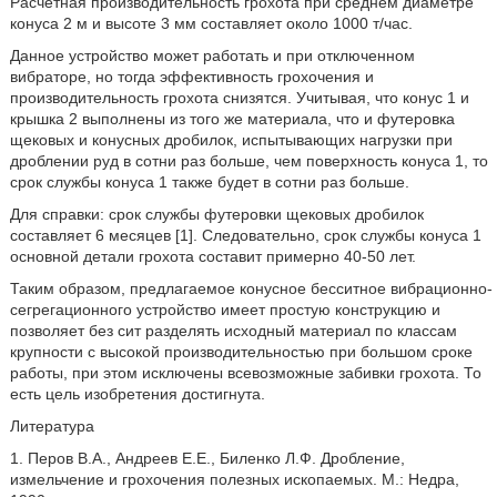
Расчетная производительность грохота при среднем диаметре
конуса 2 м и высоте 3 мм составляет около 1000 т/час.
Данное устройство может работать и при отключенном
вибраторе, но тогда эффективность грохочения и
производительность грохота снизятся. Учитывая, что конус 1 и
крышка 2 выполнены из того же материала, что и футеровка
щековых и конусных дробилок, испытывающих нагрузки при
дроблении руд в сотни раз больше, чем поверхность конуса 1, то
срок службы конуса 1 также будет в сотни раз больше.
Для справки: срок службы футеровки щековых дробилок
составляет 6 месяцев [1]. Следовательно, срок службы конуса 1
основной детали грохота составит примерно 40-50 лет.
Таким образом, предлагаемое конусное бесситное вибрационно-
сегрегационного устройство имеет простую конструкцию и
позволяет без сит разделять исходный материал по классам
крупности с высокой производительностью при большом сроке
работы, при этом исключены всевозможные забивки грохота. То
есть цель изобретения достигнута.
Литература
1. Перов В.А., Андреев Е.Е., Биленко Л.Ф. Дробление,
измельчение и грохочения полезных ископаемых. М.: Недра,