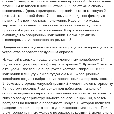
стакан 3, внутри которого установлена пружина 4. Нижний конец
пружины 4 вставлен в нижний стакан 5. Оба стакана своими
основаниями (дном) приварены: верхний - к крышке конуса 2,
нижний - к опорной балке 7, поэтому они надежно фиксируют
пружину 4 в вертикальном положении. Расстояние между
верхним 3 и нижним 5 стаканами устанавливаются длиной
пружины 4 и должно быть не менее 10-кратной величины
амплитуды вибрационных колебаний. Балка 7 усилена
швеллерами и установлена на рельсах 8.
Предлагаемое конусное бесситное вибрационно-сегрегационное
устройство работает следующим образом.
Исходный материал (руда, уголь) ленточным конвейером 14
подается в центр(вершину) конусной крышки 2. Крышка 2 вместе
с конусом 1 постоянно вибрирует с частотой вибраций 1000
колебаний в минуту и амплитудой 2-3 мм. Вибрационные
колебания создает вибратор, установленный на верхнем стакане
3. Боковые стороны конусной крышки 2 имеют наклон к горизонту
45, поэтому исходный материал под действием начальной
скорости подачи материала и гравитационной силы скатывается
вниз по всему периметру нижнего основания крышки, а затем
поступает на внешнюю поверхность конуса 1, которая является
разделительной поверхностью для исходного материала. При
этом трение крупных кусков о поверхность крышки 2 значительно