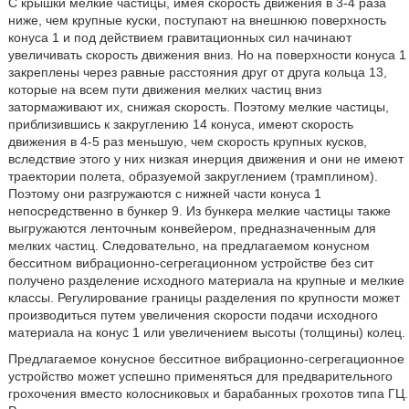
С крышки мелкие частицы, имея скорость движения в 3-4 раза
ниже, чем крупные куски, поступают на внешнюю поверхность
конуса 1 и под действием гравитационных сил начинают
увеличивать скорость движения вниз. Но на поверхности конуса 1
закреплены через равные расстояния друг от друга кольца 13,
которые на всем пути движения мелких частиц вниз
затормаживают их, снижая скорость. Поэтому мелкие частицы,
приблизившись к закруглению 14 конуса, имеют скорость
движения в 4-5 раз меньшую, чем скорость крупных кусков,
вследствие этого у них низкая инерция движения и они не имеют
траектории полета, образуемой закруглением (трамплином).
Поэтому они разгружаются с нижней части конуса 1
непосредственно в бункер 9. Из бункера мелкие частицы также
выгружаются ленточным конвейером, предназначенным для
мелких частиц. Следовательно, на предлагаемом конусном
бесситном вибрационно-сегрегационном устройстве без сит
получено разделение исходного материала на крупные и мелкие
классы. Регулирование границы разделения по крупности может
производиться путем увеличения скорости подачи исходного
материала на конус 1 или увеличением высоты (толщины) колец.
Предлагаемое конусное бесситное вибрационно-сегрегационное
устройство может успешно применяться для предварительного
грохочения вместо колосниковых и барабанных грохотов типа ГЦ.