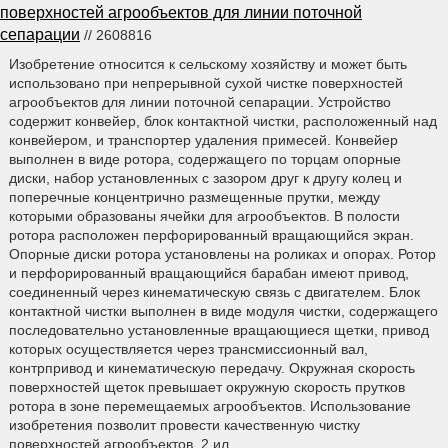
поверхностей агрообъектов для линии поточной
сепарации
// 2608816
Изобретение относится к сельскому хозяйству и может быть
использовано при непрерывной сухой чистке поверхностей
агрообъектов для линии поточной сепарации. Устройство
содержит конвейер, блок контактной чистки, расположенный над
конвейером, и транспортер удаления примесей. Конвейер
выполнен в виде ротора, содержащего по торцам опорные
диски, набор установленных с зазором друг к другу колец и
поперечные концентрично размещенные прутки, между
которыми образованы ячейки для агрообъектов. В полости
ротора расположен перфорированный вращающийся экран.
Опорные диски ротора установлены на роликах и опорах. Ротор
и перфорированный вращающийся барабан имеют привод,
соединенный через кинематическую связь с двигателем. Блок
контактной чистки выполнен в виде модуля чистки, содержащего
последовательно установленные вращающиеся щетки, привод
которых осуществляется через трансмиссионный вал,
контрпривод и кинематическую передачу. Окружная скорость
поверхностей щеток превышает окружную скорость прутков
ротора в зоне перемещаемых агрообъектов. Использование
изобретения позволит провести качественную чистку
поверхностей агрообъектов. 2 ил.