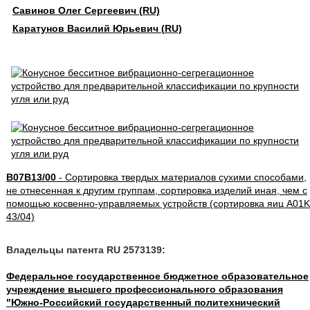
Савинов Олег Сергеевич (RU)
Каратунов Василий Юрьевич (RU)
B07B13/00
- Сортировка твердых материалов сухими способами,
не отнесенная к другим группам, сортировка изделий иная, чем с
помощью косвенно-управляемых устройств (сортировка яиц A01K
43/04)
Владельцы патента RU 2573139:
Федеральное государственное бюджетное образовательное
учреждение высшего профессионального образования
"Южно-Российский государственный политехнический