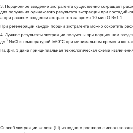
3. Порционное введение экстрагента существенно сокращает расхо
для получения одинакового результата экстракции при постадийном
а при разовом введении экстрагента за время 10 мин O:В=1:1.
При регенерации каждой порции экстрагента можно сократить расхо
4. Лучшие результаты экстракции получены при порционном введени
3
дм
NaCl и температурой t=60°С при минимальном времени контакт
На фиг. 3 дана принципиальная технологическая схема извлечения
Способ экстракции железа (III) из водного раствора с использован