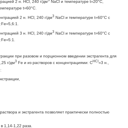
ацией 2 н. HCl, 240 г/дм
NaCl и температуре t=20°С,
емпературе t=60°С.
3
нтрацией 2 н. HCl, 240 г/дм
NaCl и температуре t=60°С с
:Fe=5,6:1.
3
нтрацией 3 н. HCl, 240 г/дм
NaCl и температуре t=60°С с
:Fe=5:1.
стракции при разовом и порционном введении экстрагента для
3
НСl
,25 г/дм
Fe и из растворов с концентрациями: С
=3 н.,
:
экстракции,
аствора и экстрагента позволяет практически полностью
 1,14-1,22 раза.