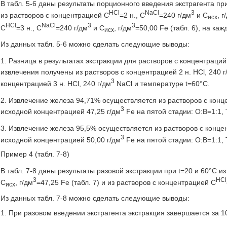
В табл. 5-6 даны результаты порционного введения экстрагента пр
HCl
NaCl
3
из растворов с концентрацией С
=2 н., C
=240 г/дм
и С
, г
исх
НСl
NaCl
3
3
С
=3 н., C
=240 г/дм
и С
, г/дм
=50,00 Fe (табл. 6), на ка
исх
Из данных табл. 5-6 можно сделать следующие выводы:
1. Разница в результатах экстракции для растворов с концентраций
извлечения получены из растворов с концентрацией 2 н. HCl, 240 г
3
концентрацией 3 н. HCl, 240 г/дм
NaCl и температуре t=60°С.
2. Извлечение железа 94,71% осуществляется из растворов с конце
3
исходной концентрацией 47,25 г/дм
Fe на пятой стадии: O:В=1:1,
3. Извлечение железа 95,5% осуществляется из растворов с концен
3
исходной концентрацией 50,00 г/дм
Fe на пятой стадии: O:В=1:1,
Пример 4 (табл. 7-8)
В табл. 7-8 даны результаты разовой экстракции при t=20 и 60°С и
3
НСl
С
, г/дм
=47,25 Fe (табл. 7) и из растворов с концентрацией С
исх
Из данных табл. 7-8 можно сделать следующие выводы:
1. При разовом введении экстрагента экстракция завершается за 1