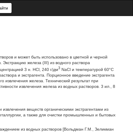
айти
створов и может быть использовано в цветной и черной
 Экстракцию железа (III) из водного раствора
3
ентрацией 3 н. НСl, 240 г/дм
NaCl и температурой 60°С
створа и экстрагента. Порционное введение экстрагента
го извлечения железа. Технический результат при
ивности извлечения железа из водных растворов. 3 ил., 8
ти извлечения веществ органическими экстрагентами из
еталлургии, а также для очистки промышленных и бытовых
осаждением из водных растворов [Вольдман Г.М., Зеликман