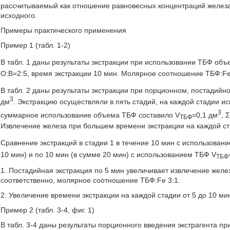
рассчитываемый как отношение равновесных концентраций железа 
исходного.
Примеры практического применения
Пример 1 (табл. 1-2)
В табл. 1 даны результаты экстракции при использовании ТБФ об
О:В=2:5, время экстракции 10 мин. Молярное соотношение TБФ:Fe
В табл. 2 даны результаты экстракции при порционном, постадийн
3
дм
. Экстракцию осуществляли в пять стадий, на каждой стадии 
3
суммарное использование объема ТБФ составило V
=0,1 дм
, 
ТБФ
Извлечение железа при большем времени экстракции на каждой ст
Сравнение экстракций в стадии 1 в течение 10 мин с использован
10 мин) и по 10 мин (в сумме 20 мин) с использованием ТБФ V
ТБФ
1. Постадийная экстракция по 5 мин увеличивает извлечение желез
соответственно, молярное соотношение ТБФ:Fe 3:1.
2. Увеличение времени экстракции на каждой стадии от 5 до 10 ми
Пример 2 (табл. 3-4, фиг. 1)
В табл. 3-4 даны результаты порционного введения экстрагента пр