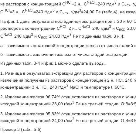
НСl
NaCl
3
из растворов с концентрацией С
=2 н., C
=240 г/дм
и С
, г
исх
НСl
NaCl
3
3
С
=3 н., C
=240 г/дм
и С
, г/дм
=24,00 Fe (табл.4), на каж
исх
На фиг. 1 даны результаты постадийной экстракции при t=20 и 60°
НСl
NaCl
3
растворов с концентрацией С
=2 н., C
=240 г/дм
и С
=23,0
исх
NaCl
3
3
C
=240 г/дм
и С
=24,00 г/дм
Fe по данным табл. 3 и 4:
исх
а - зависимость остаточной концентрации железа от числа стадий 
б - зависимость извлечения железа от числа стадий экстракции.
Из данных табл. 3-4 и фиг. 1 можно сделать выводы.
1. Разница в результатах экстракции для растворов с концентраций
извлечения получены из растворов с концентрацией 2 н. HCl, 240 г
3
концентрацией 3 н. HCl, 240 г/дм
NaCl и температуре t=60°С.
2. Извлечение железа 96,74% осуществляется из растворов с конце
3
исходной концентрацией 23,00 г/дм
Fe на третьей стадии: O:В=3:5
3. Извлечение железа 95,83% осуществляется из растворов с конце
3
исходной концентрацией 24,00 г/дм
Fe на третьей стадии: O:В=3:5
Пример 3 (табл. 5-6)