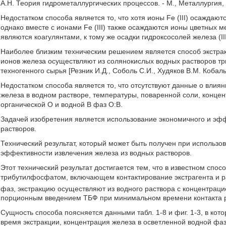
А.Н. Теория гидрометаллургических процессов. - М., Металлургия, 1
Недостатком способа является то, что хотя ионы Fe (III) осаждаю
однако вместе с ионами Fe (III) также осаждаются ионы цветных ме
являются коагулянтами, к тому же осадки гидроксосолей железа (I
Наиболее близким техническим решением является способ экстрак
ионов железа осуществляют из солянокислых водных растворов т
техногенного сырья [Резник И.Д., Соболь С.И., Худяков В.М. Кобаль
Недостатком способа является то, что отсутствуют данные о влия
железа в водном растворе, температуры, поваренной соли, конце
органической О и водной В фаз O:В.
Задачей изобретения является использование экономичного и эфф
растворов.
Технический результат, который может быть получен при использо
эффективности извлечения железа из водных растворов.
Этот технический результат достигается тем, что в известном спос
трибутилфосфатом, включающем контактирование экстрагента и р
фаз, экстракцию осуществляют из водного раствора с концентрацией
порционным введением ТБФ при минимальном времени контакта ра
Сущность способа поясняется данными табл. 1-8 и фиг. 1-3, в кот
время экстракции, концентрация железа в осветленной водной фа