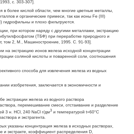
993, с. 303-307].
тся в более кислой области, чем многие цветные металлы,
таллов и органические примеси, так как ионы Fe (III)
II) гидрофильны и плохо фильтруются.
ции, при котором наряду с другими металлами, экстракцию
рибутилфосфатом (ТБФ) при переработке природного и
т, том 2, М., Машиностроение, 1995. С. 91-93].
нии на экстракцию ионов железа исходной концентрации
нтрации соляной кислоты и поваренной соли, соотношения
ективного способа для извлечения железа из водных
вании изобретения, заключается в экономичности и
обе экстракции железа из водного раствора
аствора, перемешивание смеси, отстаивание и разделение
3
 3 н. HCl, 240 NaCl г/дм
и температурой t=60°С
створа и экстрагента.
орых указаны концентрация железа в исходных растворах,
зе и экстракте, коэффициент распределения D,