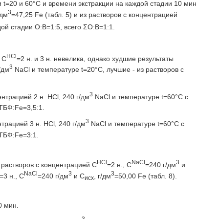
и t=20 и 60°С и времени экстракции на каждой стадии 10 мин
3
/дм
=47,25 Fe (табл. 5) и из растворов с концентрацией
ждой стадии O:В=1:5, всего ΣΟ:Β=1:1.
НСl
 С
=2 н. и 3 н. невелика, однако худшие результаты
3
/дм
NaCl и температуре t=20°С, лучшие - из растворов с
3
нтрацией 2 н. HCl, 240 г/дм
NaCl и температуре t=60°С с
 TБФ:Fe=3,5:1.
3
трацией 3 н. HCl, 240 г/дм
NaCl и температуре t=60°С с
 TБФ:Fe=3:1.
НСl
NaCl
3
з растворов с концентрацией С
=2 н., C
=240 г/дм
и
NaCl
3
3
=3 н., C
=240 г/дм
и С
, г/дм
=50,00 Fe (табл. 8).
исх
0 мин.
3