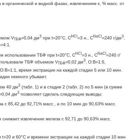
в органической и водной фазах, извлечением ε, % масс. от
3
НСl
NaCl
3
ъемом V
=0,04 дм
при t=20°С, С
=3 н., C
=240 г/дм
,
ТБФ
=4:1.
НСl
NaCl
ом использовании ТБФ при t=20°С, С
=3 н., C
=240 г/
3
использовали ТБФ объемом V
=0,02 дм
, O:В=1:5,
ТБФ
ΣΟ:Β=1:1, время экстракции на каждой стадии 5 или 10 мин.
адии немного убывает.
3
ием 40 дм
(табл. 1) и в стадии 2 (табл. 2) по 5 мин (в сумме
3
=0,04 дм
позволяет сделать следующие выводы:
а с 85,42 до 92,71% масс., а по 10 мин до 90,63% масс.
н снижает извлечение железа с 92,71 до 90,63% масс.
и t=20 и 60°С и времени экстракции на каждой стадии 10 мин