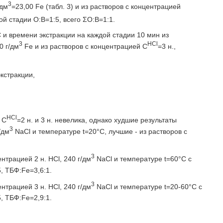
3
/дм
=23,00 Fe (табл. 3) и из растворов с концентрацией
дой стадии O:В=1:5, всего ΣΟ:Β=1:1.
С и времени экстракции на каждой стадии 10 мин из
3
HCl
0 г/дм
Fe и из растворов с концентрацией С
=3 н.,
экстракции,
НСl
 С
=2 н. и 3 н. невелика, однако худшие результаты
3
/дм
NaCl и температуре t=20°С, лучшие - из растворов с
3
нтрацией 2 н. HCl, 240 г/дм
NaCl и температуре t=60°С с
, TБФ:Fe=3,6:1.
3
нтрацией 3 н. HCl, 240 г/дм
NaCl и температуре t=20-60°С с
, TБФ:Fe=2,9:1.