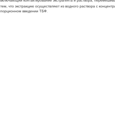
включающий контактирование экстрагента и раствора, перемешив
тем, что экстракцию осуществляют из водного раствора с концентра
порционном введении ТБФ.