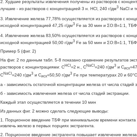
2. Худшие результаты извлечения получены из растворов с концентр
3
лучшие - из растворов с концентрацией 3 н. HCl, 240 г/дм
NaCl и т
3. Извлечение железа 77,78% осуществляется из растворов с конце
3
исходной концентрацией 47,25 г/дм
Fe за 30 мин и ΣΟ:Β=1:1, TБФ
4. Извлечение железа 83,50% осуществляется из растворов с конце
3
исходной концентрацией 50,00 г/дм
Fe за 50 мин и ΣΟ:Β=1:1, TБФ
Пример 5 (фиг. 2)
На фиг. 2 по данным табл. 5-8 показано сравнение результатов эк
НСl
NaCl
3
растворов с концентрациями: С
=2 н., C
=240 г/дм
и С
=47
исх
NaCl
3
3
C
=240 г/дм
и С
=50,50 г/дм
Fe при температурах 20 и 60°С
исх
а - зависимость остаточной концентрации железа от числа стадий 
б - зависимость извлечения железа от числа стадий экстракции.
Каждый этап осуществляется в течении 10 мин
Из данных фиг. 2 можно сделать следующие выводы:
1. Порционное введение ТБФ при минимальном времени контакта р
извлечь железо в первых порциях экстрагента.
2. Порционное введение экстрагента повышает извлечение железа в