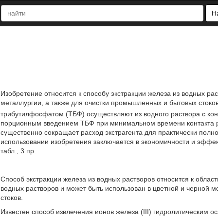
Н
Изобретение относится к способу экстракции железа из водных ра
металлургии, а также для очистки промышленных и бытовых стоков.
трибутилфосфатом (ТБФ) осуществляют из водного раствора с конц
порционным введением ТБФ при минимальном времени контакта ра
существенно сокращает расход экстрагента для практически полно
использовании изобретения заключается в экономичности и эффект
табл., 3 пр.
Способ экстракции железа из водных растворов относится к облас
водных растворов и может быть использован в цветной и черной м
стоков.
Известен способ извлечения ионов железа (III) гидролитическим 