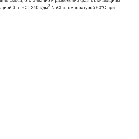
ание смеси, отстаивание и разделение фаз, отличающийся
3
цией 3 н. НСl, 240 г/дм
NaCl и температурой 60°С при