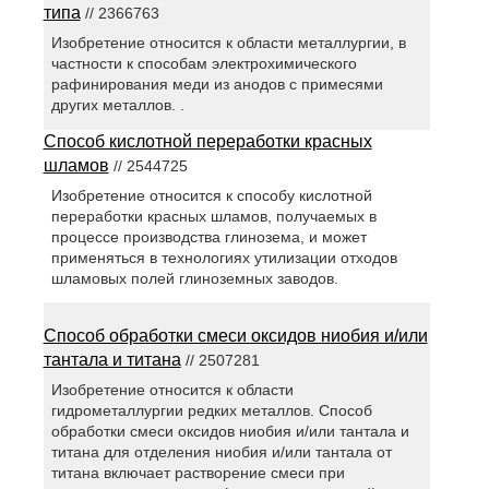
типа
// 2366763
Изобретение относится к области металлургии, в
частности к способам электрохимического
рафинирования меди из анодов с примесями
других металлов. .
Способ кислотной переработки красных
шламов
// 2544725
Изобретение относится к способу кислотной
переработки красных шламов, получаемых в
процессе производства глинозема, и может
применяться в технологиях утилизации отходов
шламовых полей глиноземных заводов.
Способ обработки смеси оксидов ниобия и/или
тантала и титана
// 2507281
Изобретение относится к области
гидрометаллургии редких металлов. Способ
обработки смеси оксидов ниобия и/или тантала и
титана для отделения ниобия и/или тантала от
титана включает растворение смеси при