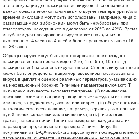
этапа инкубации для пассирования вирусов IB, специалист в
данной области техники понимает, что другие температуры и/или
времена инкубации могут быть использованы. Например, яйца с
развивающимися эмбрионами могут быть инкубированы при
температурах, находящихся в диапазоне от 20°С до 42°С. Время
инкубации для пассирования вируса может находиться в
диапазоне от 4 часов до 4 дней и более предпочтительно от 16
до 36 часов.
Образцы вируса могут быть протестированы после каждого
пассирования (или после каждого 2-го, 4-го, 5-го, 10-го и т.д.
пассирования) на степень вирулентности. Степень вирулентности
может быть определена, например, введением пассированного
вируса в цыплят и оценкой различных параметров, указывающих
на инфекционный бронхит. Типичные параметры включают: (i)
цилиарную активность эксплантатов трахеи; (ii) клинические
признаки, такие как, например, водянистые экссудаты из глаза
или носа, затрудненное дыхание или диарея; (iii) общее анатомо-
патологическое исследование, например, верхних дыхательных
путей, почек, селезенки и/или кишечника; и (iv) гистологию
трахеи, легкого и почки. Типичные измерения каждого из этих
параметров представлены в примере 2, ниже. Вирус IB,
полученный из IB-QX-подобного вируса путем последовательного
пассирования, считается «аттенуированным», если один или