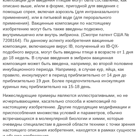
композиции для введения птицам могут быть составлены, как
описано выше, и/или в форме, пригодной для введения с
помощью спрея, включая аэрозоль (для интраназального
применения), или в питьевой воде (для перорального
применения). Вакцинные композиции по настоящему
изобретению могут быть также введены подкожно,
внутримышечно или внутрь эмбриона. (Смотри патент США №
7208164). По данному аспекту изобретения вакцинные
композиции, включающие вирус IB, полученный из IB-QX-
подобного вируса, могут быть введены птице в возрасте от 1 дня
до 18 недель. В случае введения в эмбрион вакцинная
композиция может быть введена, например, во второй половине
инкубационного периода. Например, в случае кур, яйца, как
правило, инокулируют в период приблизительно от 14 дня до
приблизительно 19 дня. Более предпочтительна инокуляция
куриных яиц приблизительно на 15-18 день.
Нижеследующие примеры являются иллюстративными, но не
исчерпывающими, касательно способа и композиций по
настоящему изобретению. Другие подходящие модификации и
приспособления множества условий и параметров, обычно
встречающихся в молекулярной биологии и химии, которые
очевидны специалистам в данной области техники с точки зрения
настоящего описания изобретения, находятся в рамках сущности
и объема изобретения.