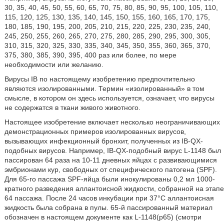
30, 35, 40, 45, 50, 55, 60, 65, 70, 75, 80, 85, 90, 95, 100, 105, 110,
115, 120, 125, 130, 135, 140, 145, 150, 155, 160, 165, 170, 175,
180, 185, 190, 195, 200, 205, 210, 215, 220, 225, 230, 235, 240,
245, 250, 255, 260, 265, 270, 275, 280, 285, 290, 295, 300, 305,
310, 315, 320, 325, 330, 335, 340, 345, 350, 355, 360, 365, 370,
375, 380, 385, 390, 395, 400 раз или более, по мере
необходимости или желанию.
Вирусы IB по настоящему изобретению предпочтительно
являются изолированными. Термин «изолированный» в том
смысле, в котором он здесь используется, означает, что вирусы
не содержатся в ткани живого животного.
Настоящее изобретение включает несколько неограничивающих
демонстрационных примеров изолированных вирусов,
вызывающих инфекционный бронхит, полученных из IB-QX-
подобных вирусов. Например, IB-QX-подобный вирус L-1148 был
пассирован 64 раза на 10-11 дневных яйцах с развивающимися
эмбрионами кур, свободных от специфического патогена (SPF).
Для 65-го пассажа SPF-яйца были инокулированы 0,2 мл 1000-
кратного разведения аллантоисной жидкости, собранной на этапе
64 пассажа. После 24 часов инкубации при 37°С аллантоисная
жидкость была собрана в пулы. 65-й пассированный материал
обозначен в настоящем документе как L-1148(p65) (смотри