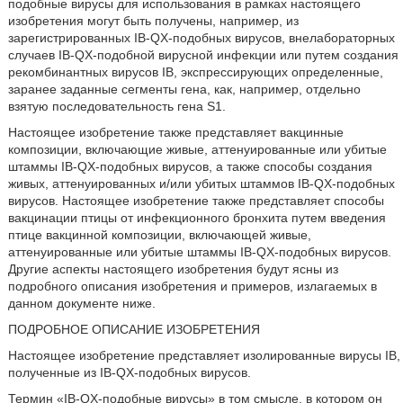
подобные вирусы для использования в рамках настоящего
изобретения могут быть получены, например, из
зарегистрированных IB-QX-подобных вирусов, внелабораторных
случаев IB-QX-подобной вирусной инфекции или путем создания
рекомбинантных вирусов IB, экспрессирующих определенные,
заранее заданные сегменты гена, как, например, отдельно
взятую последовательность гена S1.
Настоящее изобретение также представляет вакцинные
композиции, включающие живые, аттенуированные или убитые
штаммы IB-QX-подобных вирусов, а также способы создания
живых, аттенуированных и/или убитых штаммов IB-QX-подобных
вирусов. Настоящее изобретение также представляет способы
вакцинации птицы от инфекционного бронхита путем введения
птице вакцинной композиции, включающей живые,
аттенуированные или убитые штаммы IB-QX-подобных вирусов.
Другие аспекты настоящего изобретения будут ясны из
подробного описания изобретения и примеров, излагаемых в
данном документе ниже.
ПОДРОБНОЕ ОПИСАНИЕ ИЗОБРЕТЕНИЯ
Настоящее изобретение представляет изолированные вирусы IB,
полученные из IB-QX-подобных вирусов.
Термин «IB-QX-подобные вирусы» в том смысле, в котором он