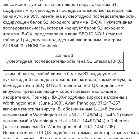
здесь используется, означает любой вирус с белком S1,
кодируемым нуклеотидной последовательностью, которая, как
минимум, на 95% идентична нуклеотидной последовательности,
кодирующей белок S1 исходного штамма IB-QX. Нуклеотидная
последовательность, которая кодирует белок S1 исходного
штамма IB-QX, представлена в виде SEQ ID NO:1 (смотри
таблицу 1) и доступна под идентификационным номером
AF193423 в NCBI Genbank.
Таблица 1
Нуклеотидная последовательность гена S1 штамма IB-QX
Таким образом, любой вирус с белком S1, кодируемым
нуклеотидной последовательностью, которая, как минимум, на
95% идентична SEQ ID NO:1, является «IB-QX-подобным»
вирусом, представляющим собой предмет настоящего
изобретения. Примеры IB-QX-подобных вирусов изложены в
Worthington et al. (June 2008), Avian Pathology 37:247-257,
включая генотипы вируса IB, обозначенные L-1148 (также
называемый в Worthington et al. «NL/L-1148/04»), 1449-2 (также
называемый в Worthington et al. «NL/L-1449T/04») и Roberton
(также называемый в Worthington et al. FR/L-1450T/05).
Иллюстративные IB-QX-подобные штаммы, из которых могут быть
получены вирусы IB по настоящему изобретению, приведены в