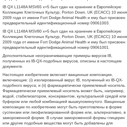
IB QX L1148A MSV65 х+5 был сдан на хранение в Европейскую
Коллекцию Клеточных Культур, Porton Down, UK (ECACC) 10 июня
2009 года от имени Fort Dodge Animal Health и ему был присвоен
предварительный идентификационный номер 09061003.
IB QX L1148A MSV80 х+5 был сдан на хранение в Европейскую
Коллекцию Клеточных Культур, Porton Down, UK (ECACC) 10 июня
2009 года от имени Fort Dodge Animal Health и ему был присвоен
предварительный идентификационный номер 09061001.
Дополнительные неограничивающие примеры вирусов IB,
полученных из IB-QX-подобных вирусов, описаны в настоящем
документе.
Настоящее изобретение включает вакцинные композиции,
включающие: (i) изолированный вирус IB, полученный из IB-QX-
подобного вируса; и (ii) фармацевтически приемлемый носитель.
Фармацевтически приемлемый носитель может быть, например,
водой, стабилизатором, консервантом, культуральной средой или
буфером или любой комбинацией вышеупомянутого. Вакцинные
композиции по изобретению могут быть приготовлены в форме
суспензии или лиофилизированной форме или, альтернативно, в
замороженной форме. В случае замороженной формы глицерин
или другие подобные вещества могут быть добавлены для