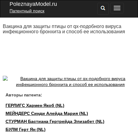
PoleznayaModel.ru
Патентный поиск
Вакцина для защиты птицы от qх-подобного вируса
инфекционного бронхита и способ ее использования
Авторы патента:
ГЕРЛИГС Хармен Якоб (NL)
МЕЙНДЕРС Синди Алейда Мария (NL)
СТУРМАН Бастиана Гертрейда Элизабет (NL)
БУЛМ Герт Ян (NL)