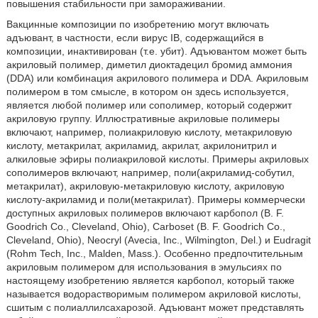
повышения стабильности при замораживании.
Вакцинные композиции по изобретению могут включать
адъювант, в частности, если вирус IB, содержащийся в
композиции, инактивирован (т.е. убит). Адъювантом может быть
акриловый полимер, диметил диоктадецил бромид аммония
(DDA) или комбинация акрилового полимера и DDA. Акриловым
полимером в том смысле, в котором он здесь используется,
является любой полимер или сополимер, который содержит
акриловую группу. Иллюстративные акриловые полимеры
включают, например, полиакриловую кислоту, метакриловую
кислоту, метакрилат, акриламид, акрилат, акрилонитрил и
алкиловые эфиры полиакриловой кислоты. Примеры акриловых
сополимеров включают, например, поли(акриламид-собутил,
метакрилат), акриловую-метакриловую кислоту, акриловую
кислоту-акриламид и поли(метакрилат). Примеры коммерчески
доступных акриловых полимеров включают карбопол (B. F.
Goodrich Co., Cleveland, Ohio), Carboset (B. F. Goodrich Co.,
Cleveland, Ohio), Neocryl (Avecia, Inc., Wilmington, Del.) и Eudragit
(Rohm Tech, Inc., Malden, Mass.). Особенно предпочтительным
акриловым полимером для использования в эмульсиях по
настоящему изобретению является карбопол, который также
называется водорастворимым полимером акриловой кислоты,
сшитым с полиаллилсахарозой. Адъювант может представлять