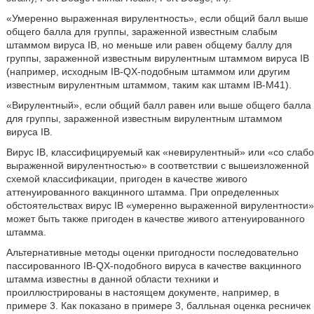
«Умеренно выраженная вирулентность», если общий балл выше
общего балла для группы, зараженной известным слабым
штаммом вируса IB, но меньше или равен общему баллу для
группы, зараженной известным вирулентным штаммом вируса IB
(например, исходным IB-QX-подобным штаммом или другим
известным вирулентным штаммом, таким как штамм IB-M41).
«Вирулентный», если общий балл равен или выше общего балла
для группы, зараженной известным вирулентным штаммом
вируса IB.
Вирус IB, классифицируемый как «невирулентный» или «со слабо
выраженной вирулентностью» в соответствии с вышеизложенной
схемой классификации, пригоден в качестве живого
аттенуированного вакцинного штамма. При определенных
обстоятельствах вирус IB «умеренно выраженной вирулентности»
может быть также пригоден в качестве живого аттенуированного
штамма.
Альтернативные методы оценки пригодности последовательно
пассированного IB-QX-подобного вируса в качестве вакцинного
штамма известны в данной области техники и
проиллюстрированы в настоящем документе, например, в
примере 3. Как показано в примере 3, балльная оценка ресничек