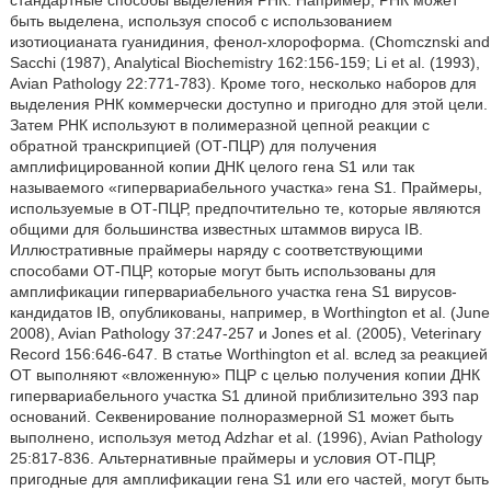
стандартные способы выделения РНК. Например, РНК может
быть выделена, используя способ с использованием
изотиоцианата гуанидиния, фенол-хлороформа. (Chomcznski and
Sacchi (1987), Analytical Biochemistry 162:156-159; Li et al. (1993),
Avian Pathology 22:771-783). Кроме того, несколько наборов для
выделения РНК коммерчески доступно и пригодно для этой цели.
Затем РНК используют в полимеразной цепной реакции с
обратной транскрипцией (ОТ-ПЦР) для получения
амплифицированной копии ДНК целого гена S1 или так
называемого «гипервариабельного участка» гена S1. Праймеры,
используемые в ОТ-ПЦР, предпочтительно те, которые являются
общими для большинства известных штаммов вируса IB.
Иллюстративные праймеры наряду с соответствующими
способами ОТ-ПЦР, которые могут быть использованы для
амплификации гипервариабельного участка гена S1 вирусов-
кандидатов IB, опубликованы, например, в Worthington et al. (June
2008), Avian Pathology 37:247-257 и Jones et al. (2005), Veterinary
Record 156:646-647. В статье Worthington et al. вслед за реакцией
ОТ выполняют «вложенную» ПЦР с целью получения копии ДНК
гипервариабельного участка S1 длиной приблизительно 393 пар
оснований. Секвенирование полноразмерной S1 может быть
выполнено, используя метод Adzhar et al. (1996), Avian Pathology
25:817-836. Альтернативные праймеры и условия ОТ-ПЦР,
пригодные для амплификации гена S1 или его частей, могут быть