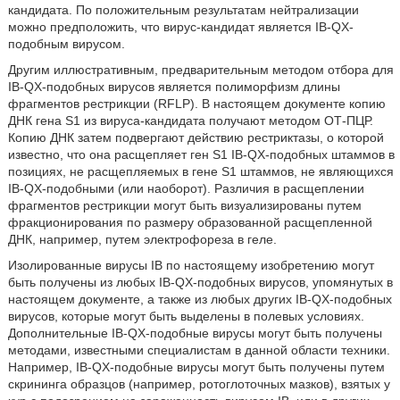
кандидата. По положительным результатам нейтрализации
можно предположить, что вирус-кандидат является IB-QX-
подобным вирусом.
Другим иллюстративным, предварительным методом отбора для
IB-QX-подобных вирусов является полиморфизм длины
фрагментов рестрикции (RFLP). В настоящем документе копию
ДНК гена S1 из вируса-кандидата получают методом ОТ-ПЦР.
Копию ДНК затем подвергают действию рестриктазы, о которой
известно, что она расщепляет ген S1 IB-QX-подобных штаммов в
позициях, не расщепляемых в гене S1 штаммов, не являющихся
IB-QX-подобными (или наоборот). Различия в расщеплении
фрагментов рестрикции могут быть визуализированы путем
фракционирования по размеру образованной расщепленной
ДНК, например, путем электрофореза в геле.
Изолированные вирусы IB по настоящему изобретению могут
быть получены из любых IB-QX-подобных вирусов, упомянутых в
настоящем документе, а также из любых других IB-QX-подобных
вирусов, которые могут быть выделены в полевых условиях.
Дополнительные IB-QX-подобные вирусы могут быть получены
методами, известными специалистам в данной области техники.
Например, IB-QX-подобные вирусы могут быть получены путем
скрининга образцов (например, ротоглоточных мазков), взятых у