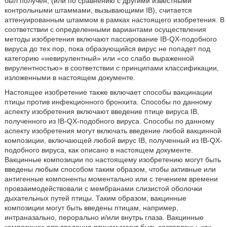
был получен, (или по сравнению с другими известными
контрольными штаммами, вызывающими IB), считается
аттенуированным штаммом в рамках настоящего изобретения. В
соответствии с определенными вариантами осуществления
методы изобретения включают пассирование IB-QX-подобного
вируса до тех пор, пока образующийся вирус не попадет под
категорию «невирулентный» или «со слабо выраженной
вирулентностью» в соответствии с принципами классификации,
изложенными в настоящем документе.
Настоящее изобретение также включает способы вакцинации
птицы против инфекционного бронхита. Способы по данному
аспекту изобретения включают введение птице вируса IB,
полученного из IB-QX-подобного вируса. Способы по данному
аспекту изобретения могут включать введение любой вакцинной
композиции, включающей любой вирус IB, полученный из IB-QX-
подобного вируса, как описано в настоящем документе.
Вакцинные композиции по настоящему изобретению могут быть
введены любым способом таким образом, чтобы активные или
антигенные компоненты моментально или с течением времени
провзаимодействовали с мембранами слизистой оболочки
дыхательных путей птицы. Таким образом, вакцинные
композиции могут быть введены птицам, например,
интраназально, перорально и/или внутрь глаза. Вакцинные