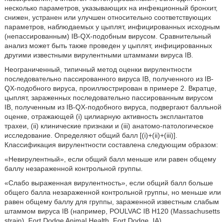
несколько параметров, указывающих на инфекционный бронхит,
снижен, устранен или улучшен относительно соответствующих
параметров, наблюдаемых у цыплят, инфицированных исходным
(непассированным) IB-QX-подобным вирусом. Сравнительный
анализ может быть также проведен у цыплят, инфицированных
другими известными вирулентными штаммами вируса IB.
Неограниченный, типичный метод оценки вирулентности
последовательно пассированного вируса IB, полученного из IB-
QX-подобного вируса, проиллюстрирован в примере 2. Вкратце,
цыплят, зараженных последовательно пассированным вирусом
IB, полученным из IB-QX-подобного вируса, подвергают балльной
оценке, отражающей (i) цилиарную активность эксплантатов
трахеи, (ii) клинические признаки и (iii) анатомо-патологическое
исследование. Определяют общий балл [(i)+(ii)+(iii)].
Классификация вирулентности составлена следующим образом:
«Невирулентный», если общий балл меньше или равен общему
баллу незараженной контрольной группы.
«Слабо выраженная вирулентность», если общий балл больше
общего балла незараженной контрольной группы, но меньше или
равен общему баллу для группы, зараженной известным слабым
штаммом вируса IB (например, POULVAC IB H120 (Massachusetts
strain), Fort Dodge Animal Health, Fort Dodge, IA).