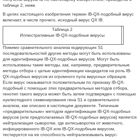
таблице 2, ниже.
В целях настоящего изобретения термин IB-QX-подобный вирус
включает, в числе прочего, исходный вирус QX IB.
Таблица 2
Иллюстративные IB-QX-подобные вирусы
Помимо сравнительного анализа кодирующих S1
последовательностей другие методы могут быть использованы
для идентификации IB-QX-подобных вирусов. Могут быть
использованы такие методы, как, например, предварительные
методы отбора с целью идентификации кандидатов на роль IB-
QX-подобных вирусов из огромного пула вирусных образцов.
Если вирус оказывается положительным по признаку IB-QX-
подобный с помощью этих предварительных методов отбора,
генотип такого вируса может быть затем подтвержден с помощью
нуклеотидного секвенирования гена S1 и сравнительного
анализа, как описано в настоящем документе. Типичным
«предварительным» методом идентификации IB-QX-подобных
вирусов (или предполагаемых IB-QX-подобных вирусов) является
нейтрализация сыворотки, где антисыворотка от животного,
инфицированного IB-QX или IB-QX-подобным вирусом,
тестируется на ее способность нейтрализовывать вирус-