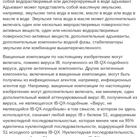
собой водорастворимый или диспергируемый в воде адъювант.
Адъювант может представлять собой масляную эмульсию,
например, эмульсию типа вода в масле, масло в воде или вода в
масле в воде. Эмульсия типа вода в масле может дополнительно
включать один или несколько жирорастворимых поверхностно-
активных веществ, один или несколько водорастворимых
поверхностно-активных веществ, дополнительные адъюванты,
дополнительные компоненты водной фазы, стабилизаторы
эмульсии или комбинации вышеперечисленного.
Вакцинные композиции по настоящему изобретению могут
включать, помимо вируса IB, полученного из IB-QX-подобного
вируса, другие антигенные компоненты. Другие антигенные
компоненты, включенные в вакцинные композиции, могут быть
получены из инфекционных агентов, например, инфекционных
агентов кур. Например, вакцинные композиции по настоящему
изобретению могут дополнительно включать, как минимум, один
дополнительный живой аттенуированный вирус IB, полученный из
вируса, не являющегося IB-QX-подобным. «Вирус, не
являющийся IB-QX-подобным» в том смысле, в котором он здесь
используется, означает любой вирус IB с белком S1, кодируемым
нуклеотидной последовательностью, которая менее чем на 95%
идентична нуклеотидной последовательности, кодирующей белок
S1 исходного штамма IB-QX. Нуклеотидная последовательность,