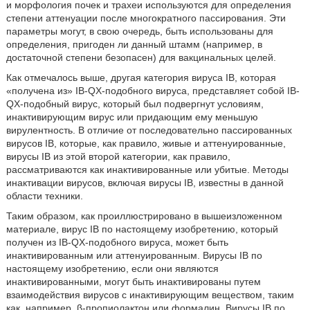
и морфология почек и трахеи используются для определения
степени аттенуации после многократного пассирования. Эти
параметры могут, в свою очередь, быть использованы для
определения, пригоден ли данный штамм (например, в
достаточной степени безопасен) для вакцинальных целей.
Как отмечалось выше, другая категория вируса IB, которая
«получена из» IB-QX-подобного вируса, представляет собой IB-
QX-подобный вирус, который был подвергнут условиям,
инактивирующим вирус или придающим ему меньшую
вирулентность. В отличие от последовательно пассированных
вирусов IB, которые, как правило, живые и аттенуированные,
вирусы IB из этой второй категории, как правило,
рассматриваются как инактивированные или убитые. Методы
инактивации вирусов, включая вирусы IB, известны в данной
области техники.
Таким образом, как проиллюстрировано в вышеизложенном
материале, вирус IB по настоящему изобретению, который
получен из IB-QX-подобного вируса, может быть
инактивированным или аттенуированным. Вирусы IB по
настоящему изобретению, если они являются
инактивированными, могут быть инактивированы путем
взаимодействия вирусов с инактивирующим веществом, таким
как, например, β-пропиолактон или формалин. Вирусы IB по