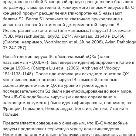
представляет собой N-концевой продукт расщепления большего
по размеру гликопротеина S, кодируемого геномом вирусов IB. С-
концевой продукт расщепления гликопротеина S называют
белком S2. Белок S1 отвечает за клеточное прикрепление и
является основной антигенной детерминантой вирусов IB.
Иллюстративные генотипы (или «штаммы») вируса IB включают
793В, Massachusetts, Italy02, D274, Arkansas, B1648 и D1466.
(Смотри, например, Worthington et al. (June 2008), Avian Pathology
37:247-257).
Новый генотип вируса IB, обозначаемый «QX» (также
называемый «QXIBV»), был впервые идентифицирован в Китае в
конце 1990-х. (Смотри Liu et al. (2006), Archives of Virology
151:1133-1148). После идентификации исходного генотипа QX
многочисленные генотипы вируса IB с высокой степенью
схожести/идентичности QX на уровне нуклеотидной
последовательности S1 были идентифицированы во всем мире.
Эти «IB-QX-подобные» вирусы (как далее определено в
настоящем документе) были идентифицированы, например, во
Франции, Германии, Нидерландах, Бельгии, Англии, Италии и
Польше.
Представляется совершенно очевидным, что IB-QX-подобные
вирусы представляют серьезную угрозу для птицеводства.
Несмотря на стремительно обнаруживаемую значимость данного