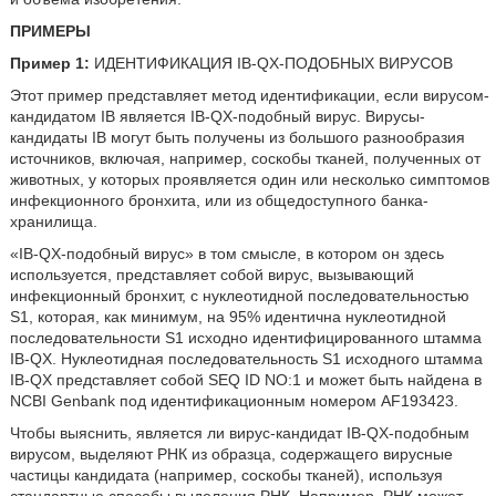
ПРИМЕРЫ
Пример 1:
ИДЕНТИФИКАЦИЯ IB-QX-ПОДОБНЫХ ВИРУСОВ
Этот пример представляет метод идентификации, если вирусом-
кандидатом IB является IB-QX-подобный вирус. Вирусы-
кандидаты IB могут быть получены из большого разнообразия
источников, включая, например, соскобы тканей, полученных от
животных, у которых проявляется один или несколько симптомов
инфекционного бронхита, или из общедоступного банка-
хранилища.
«IB-QX-подобный вирус» в том смысле, в котором он здесь
используется, представляет собой вирус, вызывающий
инфекционный бронхит, с нуклеотидной последовательностью
S1, которая, как минимум, на 95% идентична нуклеотидной
последовательности S1 исходно идентифицированного штамма
IB-QX. Нуклеотидная последовательность S1 исходного штамма
IB-QX представляет собой SEQ ID NO:1 и может быть найдена в
NCBI Genbank под идентификационным номером AF193423.
Чтобы выяснить, является ли вирус-кандидат IB-QX-подобным
вирусом, выделяют РНК из образца, содержащего вирусные
частицы кандидата (например, соскобы тканей), используя