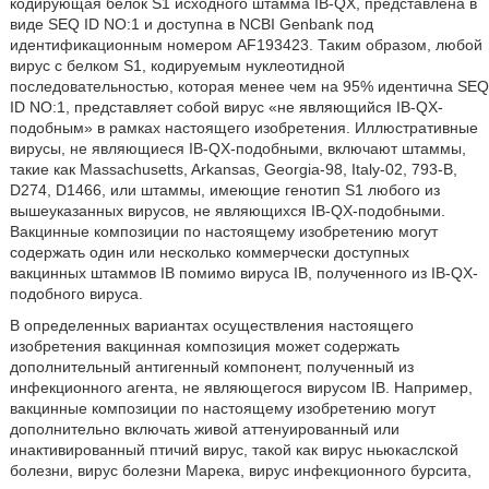
кодирующая белок S1 исходного штамма IB-QX, представлена в
виде SEQ ID NO:1 и доступна в NCBI Genbank под
идентификационным номером AF193423. Таким образом, любой
вирус с белком S1, кодируемым нуклеотидной
последовательностью, которая менее чем на 95% идентична SEQ
ID NO:1, представляет собой вирус «не являющийся IB-QX-
подобным» в рамках настоящего изобретения. Иллюстративные
вирусы, не являющиеся IB-QX-подобными, включают штаммы,
такие как Massachusetts, Arkansas, Georgia-98, Italy-02, 793-B,
D274, D1466, или штаммы, имеющие генотип S1 любого из
вышеуказанных вирусов, не являющихся IB-QX-подобными.
Вакцинные композиции по настоящему изобретению могут
содержать один или несколько коммерчески доступных
вакцинных штаммов IB помимо вируса IB, полученного из IB-QX-
подобного вируса.
В определенных вариантах осуществления настоящего
изобретения вакцинная композиция может содержать
дополнительный антигенный компонент, полученный из
инфекционного агента, не являющегося вирусом IB. Например,
вакцинные композиции по настоящему изобретению могут
дополнительно включать живой аттенуированный или
инактивированный птичий вирус, такой как вирус ньюкаслской
болезни, вирус болезни Марека, вирус инфекционного бурсита,