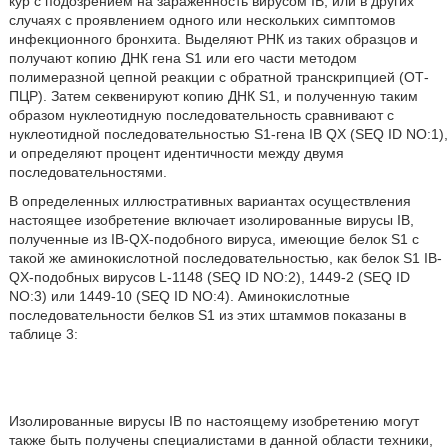
кур с подозрением на зараженность вирусом IB, или в других
случаях с проявлением одного или нескольких симптомов
инфекционного бронхита. Выделяют РНК из таких образцов и
получают копию ДНК гена S1 или его части методом
полимеразной цепной реакции с обратной транскрипцией (ОТ-
ПЦР). Затем секвенируют копию ДНК S1, и полученную таким
образом нуклеотидную последовательность сравнивают с
нуклеотидной последовательностью S1-гена IB QX (SEQ ID NO:1),
и определяют процент идентичности между двумя
последовательностями.
В определенных иллюстративных вариантах осуществления
настоящее изобретение включает изолированные вирусы IB,
полученные из IB-QX-подобного вируса, имеющие белок S1 с
такой же аминокислотной последовательностью, как белок S1 IB-
QX-подобных вирусов L-1148 (SEQ ID NO:2), 1449-2 (SEQ ID
NO:3) или 1449-10 (SEQ ID NO:4). Аминокислотные
последовательности белков S1 из этих штаммов показаны в
таблице 3:
Изолированные вирусы IB по настоящему изобретению могут
также быть получены специалистами в данной области техники,