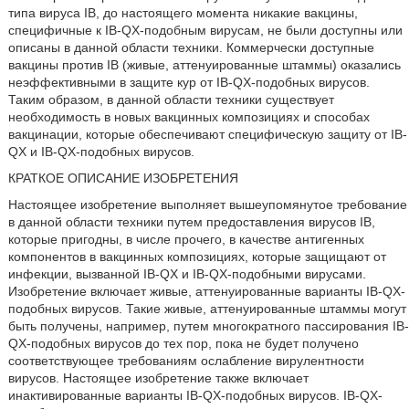
типа вируса IB, до настоящего момента никакие вакцины,
специфичные к IB-QX-подобным вирусам, не были доступны или
описаны в данной области техники. Коммерчески доступные
вакцины против IB (живые, аттенуированные штаммы) оказались
неэффективными в защите кур от IB-QX-подобных вирусов.
Таким образом, в данной области техники существует
необходимость в новых вакцинных композициях и способах
вакцинации, которые обеспечивают специфическую защиту от IB-
QX и IB-QX-подобных вирусов.
КРАТКОЕ ОПИСАНИЕ ИЗОБРЕТЕНИЯ
Настоящее изобретение выполняет вышеупомянутое требование
в данной области техники путем предоставления вирусов IB,
которые пригодны, в числе прочего, в качестве антигенных
компонентов в вакцинных композициях, которые защищают от
инфекции, вызванной IB-QX и IB-QX-подобными вирусами.
Изобретение включает живые, аттенуированные варианты IB-QX-
подобных вирусов. Такие живые, аттенуированные штаммы могут
быть получены, например, путем многократного пассирования IB-
QX-подобных вирусов до тех пор, пока не будет получено
соответствующее требованиям ослабление вирулентности
вирусов. Настоящее изобретение также включает
инактивированные варианты IB-QX-подобных вирусов. IB-QX-