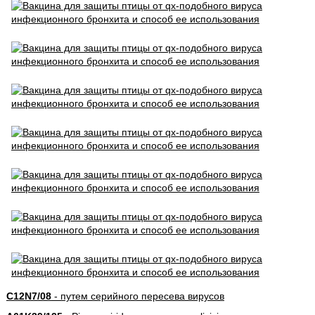
C12N7/08
- путем серийного пересева вирусов