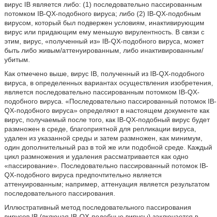
вирус IB является либо: (1) последовательно пассированным
потомком IB-QX-подобного вируса; либо (2) IB-QX-подобным
вирусом, который был подвержен условиям, инактивирующим
вирус или придающим ему меньшую вирулентность. В связи с
этим, вирус, «полученный из» IB-QX-подобного вируса, может
быть либо живым/аттенуированным, либо инактивированным/
убитым.
Как отмечено выше, вирус IB, полученный из IB-QX-подобного
вируса, в определенных вариантах осуществления изобретения,
является последовательно пассированным потомком IB-QX-
подобного вируса. «Последовательно пассированный потомок IB-
QX-подобного вируса» определяют в настоящем документе как
вирус, получаемый после того, как IB-QX-подобный вирус будет
размножен в среде, благоприятной для репликации вируса,
удален из указанной среды и затем размножен, как минимум,
один дополнительный раз в той же или подобной среде. Каждый
цикл размножения и удаления рассматривается как одно
«пассирование». Последовательно пассированный потомок IB-
QX-подобного вируса предпочтительно является
аттенуированным; например, аттенуация является результатом
последовательного пассирования.
Иллюстративный метод последовательного пассирования
вирусов IB (включая IB-QX-подобные вирусы) заключается в