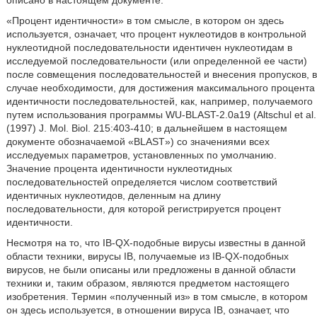
описано в настоящем документе.
«Процент идентичности» в том смысле, в котором он здесь
используется, означает, что процент нуклеотидов в контрольной
нуклеотидной последовательности идентичен нуклеотидам в
исследуемой последовательности (или определенной ее части)
после совмещения последовательностей и внесения пропусков, в
случае необходимости, для достижения максимального процента
идентичности последовательностей, как, например, получаемого
путем использования программы WU-BLAST-2.0a19 (Altschul et al.
(1997) J. Mol. Biol. 215:403-410; в дальнейшем в настоящем
документе обозначаемой «BLAST») со значениями всех
исследуемых параметров, установленных по умолчанию.
Значение процента идентичности нуклеотидных
последовательностей определяется числом соответствий
идентичных нуклеотидов, деленным на длину
последовательности, для которой регистрируется процент
идентичности.
Несмотря на то, что IB-QX-подобные вирусы известны в данной
области техники, вирусы IB, получаемые из IB-QX-подобных
вирусов, не были описаны или предложены в данной области
техники и, таким образом, являются предметом настоящего
изобретения. Термин «полученный из» в том смысле, в котором
он здесь используется, в отношении вируса IB, означает, что