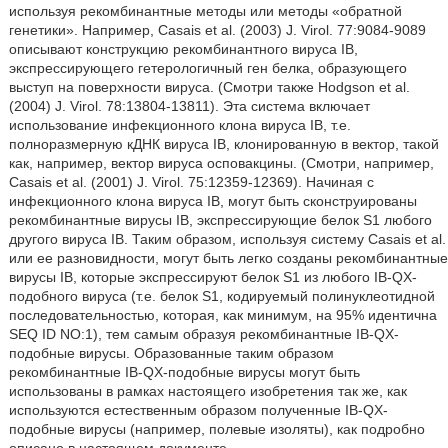
используя рекомбинантные методы или методы «обратной
генетики». Например, Casais et al. (2003) J. Virol. 77:9084-9089
описывают конструкцию рекомбинантного вируса IB,
экспрессирующего гетерологичный ген белка, образующего
выступ на поверхности вируса. (Смотри также Hodgson et al.
(2004) J. Virol. 78:13804-13811). Эта система включает
использование инфекционного клона вируса IB, т.е.
полноразмерную кДНК вируса IB, клонированную в вектор, такой
как, например, вектор вируса осповакцины. (Смотри, например,
Casais et al. (2001) J. Virol. 75:12359-12369). Начиная с
инфекционного клона вируса IB, могут быть сконструированы
рекомбинантные вирусы IB, экспрессирующие белок S1 любого
другого вируса IB. Таким образом, используя систему Casais et al.
или ее разновидности, могут быть легко созданы рекомбинантные
вирусы IB, которые экспрессируют белок S1 из любого IB-QX-
подобного вируса (т.е. белок S1, кодируемый полинуклеотидной
последовательностью, которая, как минимум, на 95% идентична
SEQ ID NO:1), тем самым образуя рекомбинантные IB-QX-
подобные вирусы. Образованные таким образом
рекомбинантные IB-QX-подобные вирусы могут быть
использованы в рамках настоящего изобретения так же, как
используются естественным образом полученные IB-QX-
подобные вирусы (например, полевые изоляты), как подробно