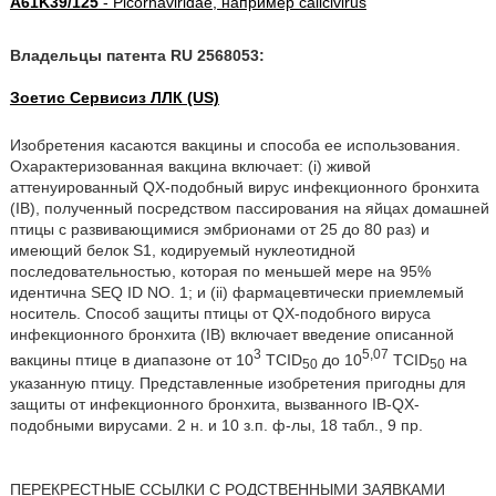
A61K39/125
- Picornaviridae, например calicivirus
Владельцы патента RU 2568053:
Зоетис Сервисиз ЛЛК (US)
Изобретения касаются вакцины и способа ее использования.
Охарактеризованная вакцина включает: (i) живой
аттенуированный QX-подобный вирус инфекционного бронхита
(IB), полученный посредством пассирования на яйцах домашней
птицы с развивающимися эмбрионами от 25 до 80 раз) и
имеющий белок S1, кодируемый нуклеотидной
последовательностью, которая по меньшей мере на 95%
идентична SEQ ID NO. 1; и (ii) фармацевтически приемлемый
носитель. Способ защиты птицы от QX-подобного вируса
инфекционного бронхита (IB) включает введение описанной
3
5,07
вакцины птице в диапазоне от 10
TCID
до 10
TCID
на
50
50
указанную птицу. Представленные изобретения пригодны для
защиты от инфекционного бронхита, вызванного IB-QX-
подобными вирусами. 2 н. и 10 з.п. ф-лы, 18 табл., 9 пр.
ПЕРЕКРЕСТНЫЕ ССЫЛКИ С РОДСТВЕННЫМИ ЗАЯВКАМИ