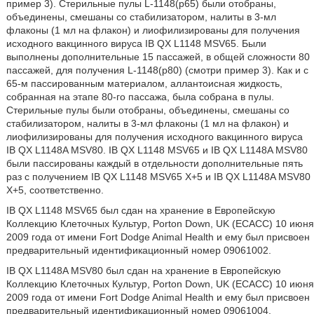
пример 3). Стерильные пулы L-1148(p65) были отобраны,
объединены, смешаны со стабилизатором, налиты в 3-мл
флаконы (1 мл на флакон) и лиофилизированы для получения
исходного вакцинного вируса IB QX L1148 MSV65. Были
выполнены дополнительные 15 пассажей, в общей сложности 80
пассажей, для получения L-1148(p80) (смотри пример 3). Как и с
65-м пассированным материалом, аллантоисная жидкость,
собранная на этапе 80-го пассажа, была собрана в пулы.
Стерильные пулы были отобраны, объединены, смешаны со
стабилизатором, налиты в 3-мл флаконы (1 мл на флакон) и
лиофилизированы для получения исходного вакцинного вируса
IB QX L1148A MSV80. IB QX L1148 MSV65 и IB QX L1148A MSV80
были пассированы каждый в отдельности дополнительные пять
раз с получением IB QX L1148 MSV65 Х+5 и IB QX L1148A MSV80
Х+5, соответственно.
IB QX L1148 MSV65 был сдан на хранение в Европейскую
Коллекцию Клеточных Культур, Porton Down, UK (ECACC) 10 июня
2009 года от имени Fort Dodge Animal Health и ему был присвоен
предварительный идентификационный номер 09061002.
IB QX L1148A MSV80 был сдан на хранение в Европейскую
Коллекцию Клеточных Культур, Porton Down, UK (ECACC) 10 июня
2009 года от имени Fort Dodge Animal Health и ему был присвоен
предварительный идентификационный номер 09061004.