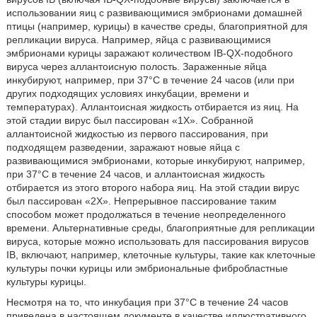
использовании яиц с развивающимися эмбрионами домашней
птицы (например, курицы) в качестве среды, благоприятной для
репликации вируса. Например, яйца с развивающимися
эмбрионами курицы заражают количеством IB-QX-подобного
вируса через аллантоисную полость. Зараженные яйца
инкубируют, например, при 37°С в течение 24 часов (или при
других подходящих условиях инкубации, времени и
температурах). Аллантоисная жидкость отбирается из яиц. На
этой стадии вирус был пассирован «1Х». Собранной
аллантоисной жидкостью из первого пассирования, при
подходящем разведении, заражают новые яйца с
развивающимися эмбрионами, которые инкубируют, например,
при 37°С в течение 24 часов, и аллантоисная жидкость
отбирается из этого второго набора яиц. На этой стадии вирус
был пассирован «2Х». Непрерывное пассирование таким
способом может продолжаться в течение неопределенного
времени. Альтернативные среды, благоприятные для репликации
вируса, которые можно использовать для пассирования вирусов
IB, включают, например, клеточные культуры, такие как клеточные
культуры почки курицы или эмбриональные фибробластные
культуры курицы.
Несмотря на то, что инкубация при 37°С в течение 24 часов
приведена в настоящем документе в качестве иллюстративного