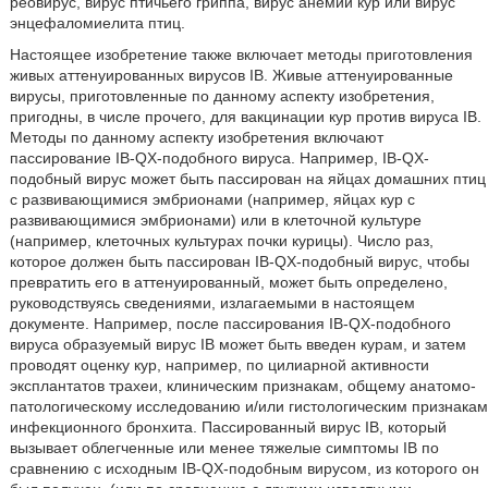
реовирус, вирус птичьего гриппа, вирус анемии кур или вирус
энцефаломиелита птиц.
Настоящее изобретение также включает методы приготовления
живых аттенуированных вирусов IB. Живые аттенуированные
вирусы, приготовленные по данному аспекту изобретения,
пригодны, в числе прочего, для вакцинации кур против вируса IB.
Методы по данному аспекту изобретения включают
пассирование IB-QX-подобного вируса. Например, IB-QX-
подобный вирус может быть пассирован на яйцах домашних птиц
с развивающимися эмбрионами (например, яйцах кур с
развивающимися эмбрионами) или в клеточной культуре
(например, клеточных культурах почки курицы). Число раз,
которое должен быть пассирован IB-QX-подобный вирус, чтобы
превратить его в аттенуированный, может быть определено,
руководствуясь сведениями, излагаемыми в настоящем
документе. Например, после пассирования IB-QX-подобного
вируса образуемый вирус IB может быть введен курам, и затем
проводят оценку кур, например, по цилиарной активности
эксплантатов трахеи, клиническим признакам, общему анатомо-
патологическому исследованию и/или гистологическим признакам
инфекционного бронхита. Пассированный вирус IB, который
вызывает облегченные или менее тяжелые симптомы IB по
сравнению с исходным IB-QX-подобным вирусом, из которого он