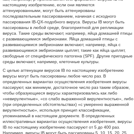
настоящему изобретению, если они являются
аттенуированными, могут быть аттенуированы
последовательным пассированием, начиная с исходного
пассирования IB-QX-подобного вируса. Вирусы IB могут быть
пассированы в любой среде, благоприятной для репликации
вируса. Такие среды включают, например, яйца домашней птицы
с развивающимися эмбрионами. Яйца домашней птицы с
развивающимися эмбрионами включают, например, яйца с
развивающимися эмбрионами цыплят, такие как яйца цыплят,
свободные от специфического патогена (SPF). Другие пригодные
среды включают, например, клеточные культуры.
С целью аттенуации вирусов IB по настоящему изобретению
вирусы могут быть пассированы любое число раз. В
определенных вариантах осуществления изобретения вирусы
пассируют, как минимум, достаточное число раз таким образом,
чтобы образующиеся вирусы характеризовались как либо
«невирулентные», «со слабо выраженной вирулентностью», либо
(при определенных обстоятельствах) «с умеренно выраженной
вирулентностью», используя принцип классификации,
упоминаемый в настоящем документе. В определенных
иллюстративных вариантах осуществления изобретения, вирусы
IB по настоящему изобретению пассируют от 5 до 400 раз.
Например, вирусы IB могут быть пассированы 5, 10, 15, 20, 25,