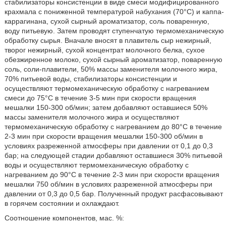
стабилизаторы консистенции в виде смеси модифицированного
крахмала с пониженной температурой набухания (70°С) и каппа-
каррагинана, сухой сырный ароматизатор, соль поваренную,
воду питьевую. Затем проводят ступенчатую термомеханическую
обработку сырья. Вначале вносят в плавитель сыр нежирный,
творог нежирный, сухой концентрат молочного белка, сухое
обезжиренное молоко, сухой сырный ароматизатор, поваренную
соль, соли-плавители, 50% массы заменителя молочного жира,
70% питьевой воды, стабилизаторы консистенции и
осуществляют термомеханическую обработку с нагреванием
смеси до 75°С в течение 3-5 мин при скорости вращения
мешалки 150-300 об/мин; затем добавляют оставшиеся 50%
массы заменителя молочного жира и осуществляют
термомеханическую обработку с нагреванием до 80°С в течение
2-3 мин при скорости вращения мешалки 150-300 об/мин в
условиях разреженной атмосферы при давлении от 0,1 до 0,3
бар; на следующей стадии добавляют оставшиеся 30% питьевой
воды и осуществляют термомеханическую обработку с
нагреванием до 90°С в течение 2-3 мин при скорости вращения
мешалки 750 об/мин в условиях разреженной атмосферы при
давлении от 0,3 до 0,5 бар. Полученный продукт расфасовывают
в горячем состоянии и охлаждают.
Соотношение компонентов, мас. %: