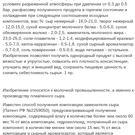
условиях разреженной атмосферы при давлении от 0,3 до 0,5
бар, расфасовку полученного продукта в горячем состоянии и
охлаждение при следующем соотношении исходных
компонентов, мас.%: сыр нежирный - 16,0-21,0, творог нежирный
- 12,0-15,0, сухой концентрат молочного белка - 5,0-6,0, сухое
обезжиренное молоко - 2,0-2,5, заменитель молочного жира -
23,0-25,0, соли-плавители - 1,2-1,4, модифицированный крахмал
- 5,0-7,0, каппа-каррагинан - 0,5-1,8, сухой сырный ароматизатор
- 0,7-0,8, соль поваренная - 0,5-0,6, вода питьевая - остальное.
Изобретение позволяет получить однородный продукт с высокой
вязкостью и упругостью, повысить его плотность консистенции,
улучшить вкус и внешний вид, сохранить пищевую ценность и
снизить себестоимость сырья. 1 пр.
Изобретение относится к молочной промышленности, а именно к
производству плавленого сыра.
Известен способ получения композиции заменителя сыра
(Патент РФ №2259050), предусматривающий получение
композиции, содержащей влагу в количестве более чем около 60
вес.% от веса композиции, гидроколлоид, полученный из сыра
компонент, в количестве менее чем около 15 вес.% от веса
композиции и сырный ароматизатор, который является