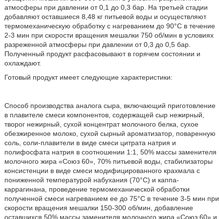
атмосферы при давлении от 0,1 до 0,3 бар. На третьей стадии
добавляют оставшиеся 8,48 кг питьевой воды и осуществляют
термомеханическую обработку с нагреванием до 90°С в течение
2-3 мин при скорости вращения мешалки 750 об/мин в условиях
разреженной атмосферы при давлении от 0,3 до 0,5 бар.
Полученный продукт расфасовывают в горячем состоянии и
охлаждают.
Готовый продукт имеет следующие характеристики:
Способ производства аналога сыра, включающий приготовление
в плавителе смеси компонентов, содержащей сыр нежирный,
творог нежирный, сухой концентрат молочного белка, сухое
обезжиренное молоко, сухой сырный ароматизатор, поваренную
соль, соли-плавители в виде смеси цитрата натрия и
полифосфата натрия в соотношении 1:1, 50% массы заменителя
молочного жира «Союз 60», 70% питьевой воды, стабилизаторы
консистенции в виде смеси модифицированного крахмала с
пониженной температурой набухания (70°С) и каппа-
каррагинана, проведение термомеханической обработки
полученной смеси нагреванием ее до 75°С в течение 3-5 мин при
скорости вращения мешалки 150-300 об/мин, добавление
оставшихся 50% массы заменителя молочного жира «Союз 60» и