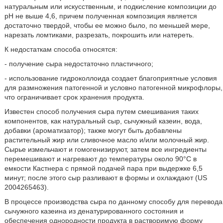
натуральным или искусственным, и подкисление композиции до
pH не выше 4,6, причем полученная композиция является
достаточно твердой, чтобы ее можно было, по меньшей мере,
нарезать ломтиками, разрезать, покрошить или натереть.
К недостаткам способа относятся:
- получение сыра недостаточно пластичного;
- использование гидроколлоида создает благоприятные условия
для размножения патогенной и условно патогенной микрофлоры,
что ограничивает срок хранения продукта.
Известен способ получения сыра путем смешивания таких
компонентов, как натуральный сыр, сычужный казеин, вода,
добавки (ароматизатор); также могут быть добавлены
растительный жир или сливочное масло и/или молочный жир.
Сырье измельчают и гомогенизируют, затем все ингредиенты
перемешивают и нагревают до температуры около 90°C в
емкости Кастнера с прямой подачей пара при выдержке 6,5
минут; после этого сыр разливают в формы и охлаждают (US
2004265463).
В процессе производства сыра по данному способу для перевода
сычужного казеина из денатурированного состояния и
обеспечения однородности продукта в растворимую форму