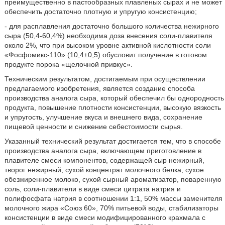
преимущественно в пастообразных плавленых сырах и не может
обеспечить достаточно плотную и упругую консистенцию;
- для расплавления достаточно большого количества нежирного
сыра (50,4-60,4%) необходима доза внесения соли-плавителя
около 2%, что при высоком уровне активной кислотности соли
«Фосфомикс-110» (10,4±0,5) обусловит получение в готовом
продукте порока «щелочной привкус».
Техническим результатом, достигаемым при осуществлении
предлагаемого изобретения, является создание способа
производства аналога сыра, который обеспечил бы однородность
продукта, повышение плотности консистенции, высокую вязкость
и упругость, улучшение вкуса и внешнего вида, сохранение
пищевой ценности и снижение себестоимости сырья.
Указанный технический результат достигается тем, что в способе
производства аналога сыра, включающем приготовление в
плавителе смеси компонентов, содержащей сыр нежирный,
творог нежирный, сухой концентрат молочного белка, сухое
обезжиренное молоко, сухой сырный ароматизатор, поваренную
соль, соли-плавители в виде смеси цитрата натрия и
полифосфата натрия в соотношении 1:1, 50% массы заменителя
молочного жира «Союз 60», 70% питьевой воды, стабилизаторы
консистенции в виде смеси модифицированного крахмала с