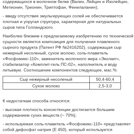
содержащихся в молочном белке (Валин, Лейцин и Изолейцин,
Метионин, Треонин, Триптофан, Фенилаланин);
- ввиду отсутствия эмульгирующих солей не обеспечивается
плотная и упругая структура, характерная для натуральных
сыров типа Голландского.
Наиболее близким к предлагаемому изобретению по технической
сущности является композиция для получения плавленого
сырного продукта (Патент РФ №2416202), содержащая сыр
нежирный несоленый, сухое молоко, соль-плавитель
«Фосфомикс-110», заменитель молочного жира «Эколакт»,
стабилизатор «Комплит-гель ПС-02», наполнитель и воду
питьевую. Соотношение компонентов следующее, мас.%:
Сыр нежирный несоленый
50,4-60,4
Сухое молоко
2,5-3,0
К недостаткам способа относятся:
- высокая плотность консистенции достигается большим
содержанием сухих веществ (~ 70%);
- используемая соль-плавитель «Фосфомикс-110» представляет
собой дифосфат натрия (Е 450), который используется