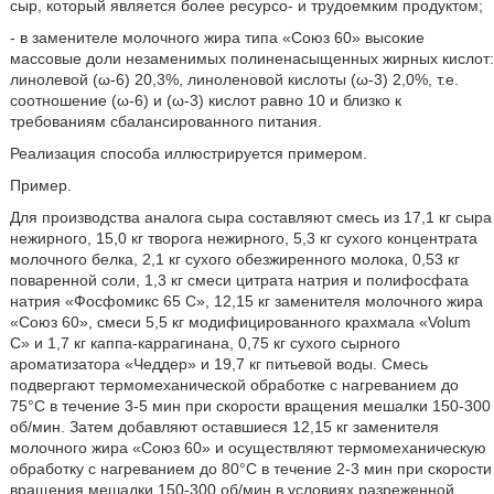
сыр, который является более ресурсо- и трудоемким продуктом;
- в заменителе молочного жира типа «Союз 60» высокие
массовые доли незаменимых полиненасыщенных жирных кислот:
линолевой (ω-6) 20,3%, линоленовой кислоты (ω-3) 2,0%, т.е.
соотношение (ω-6) и (ω-3) кислот равно 10 и близко к
требованиям сбалансированного питания.
Реализация способа иллюстрируется примером.
Пример.
Для производства аналога сыра составляют смесь из 17,1 кг сыра
нежирного, 15,0 кг творога нежирного, 5,3 кг сухого концентрата
молочного белка, 2,1 кг сухого обезжиренного молока, 0,53 кг
поваренной соли, 1,3 кг смеси цитрата натрия и полифосфата
натрия «Фосфомикс 65 С», 12,15 кг заменителя молочного жира
«Союз 60», смеси 5,5 кг модифицированного крахмала «Volum
С» и 1,7 кг каппа-каррагинана, 0,75 кг сухого сырного
ароматизатора «Чеддер» и 19,7 кг питьевой воды. Смесь
подвергают термомеханической обработке с нагреванием до
75°С в течение 3-5 мин при скорости вращения мешалки 150-300
об/мин. Затем добавляют оставшиеся 12,15 кг заменителя
молочного жира «Союз 60» и осуществляют термомеханическую
обработку с нагреванием до 80°С в течение 2-3 мин при скорости
вращения мешалки 150-300 об/мин в условиях разреженной