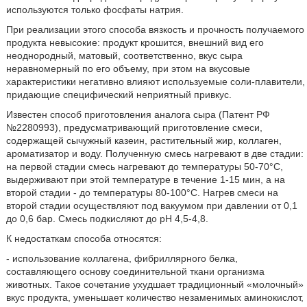
используются только фосфаты натрия.
При реализации этого способа вязкость и прочность получаемого
продукта невысокие: продукт крошится, внешний вид его
неоднородный, матовый, соответственно, вкус сыра
неравномерный по его объему, при этом на вкусовые
характеристики негативно влияют используемые соли-плавители,
придающие специфический неприятный привкус.
Известен способ приготовления аналога сыра (Патент РФ
№2280993), предусматривающий приготовление смеси,
содержащей сычужный казеин, растительный жир, коллаген,
ароматизатор и воду. Полученную смесь нагревают в две стадии:
на первой стадии смесь нагревают до температуры 50-70°C,
выдерживают при этой температуре в течение 1-15 мин, а на
второй стадии - до температуры 80-100°C. Нагрев смеси на
второй стадии осуществляют под вакуумом при давлении от 0,1
до 0,6 бар. Смесь подкисляют до pH 4,5-4,8.
К недостаткам способа относятся:
- использование коллагена, фибриллярного белка,
составляющего основу соединительной ткани организма
животных. Такое сочетание ухудшает традиционный «молочный»
вкус продукта, уменьшает количество незаменимых аминокислот,