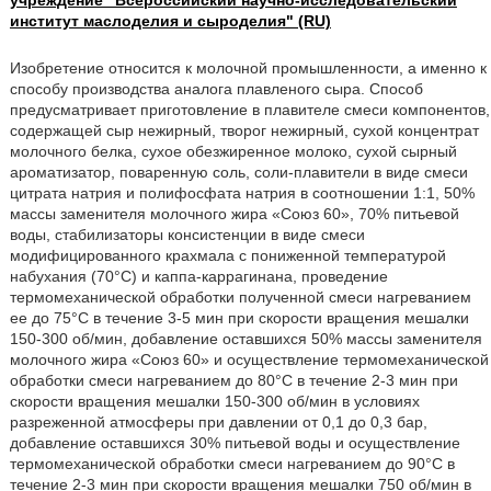
учреждение "Всероссийский научно-исследовательский
институт маслоделия и сыроделия" (RU)
Изобретение относится к молочной промышленности, а именно к
способу производства аналога плавленого сыра. Способ
предусматривает приготовление в плавителе смеси компонентов,
содержащей сыр нежирный, творог нежирный, сухой концентрат
молочного белка, сухое обезжиренное молоко, сухой сырный
ароматизатор, поваренную соль, соли-плавители в виде смеси
цитрата натрия и полифосфата натрия в соотношении 1:1, 50%
массы заменителя молочного жира «Союз 60», 70% питьевой
воды, стабилизаторы консистенции в виде смеси
модифицированного крахмала с пониженной температурой
набухания (70°С) и каппа-каррагинана, проведение
термомеханической обработки полученной смеси нагреванием
ее до 75°С в течение 3-5 мин при скорости вращения мешалки
150-300 об/мин, добавление оставшихся 50% массы заменителя
молочного жира «Союз 60» и осуществление термомеханической
обработки смеси нагреванием до 80°С в течение 2-3 мин при
скорости вращения мешалки 150-300 об/мин в условиях
разреженной атмосферы при давлении от 0,1 до 0,3 бар,
добавление оставшихся 30% питьевой воды и осуществление
термомеханической обработки смеси нагреванием до 90°С в
течение 2-3 мин при скорости вращения мешалки 750 об/мин в