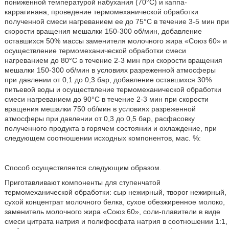
пониженной температурой набухания (70°С) и каппа-
каррагинана, проведение термомеханической обработки
полученной смеси нагреванием ее до 75°С в течение 3-5 мин при
скорости вращения мешалки 150-300 об/мин, добавление
оставшихся 50% массы заменителя молочного жира «Союз 60» и
осуществление термомеханической обработки смеси
нагреванием до 80°С в течение 2-3 мин при скорости вращения
мешалки 150-300 об/мин в условиях разреженной атмосферы
при давлении от 0,1 до 0,3 бар, добавление оставшихся 30%
питьевой воды и осуществление термомеханической обработки
смеси нагреванием до 90°С в течение 2-3 мин при скорости
вращения мешалки 750 об/мин в условиях разреженной
атмосферы при давлении от 0,3 до 0,5 бар, расфасовку
полученного продукта в горячем состоянии и охлаждение, при
следующем соотношении исходных компонентов, мас. %:
Способ осуществляется следующим образом.
Приготавливают компоненты для ступенчатой
термомеханической обработки: сыр нежирный, творог нежирный,
сухой концентрат молочного белка, сухое обезжиренное молоко,
заменитель молочного жира «Союз 60», соли-плавители в виде
смеси цитрата натрия и полифосфата натрия в соотношении 1:1,