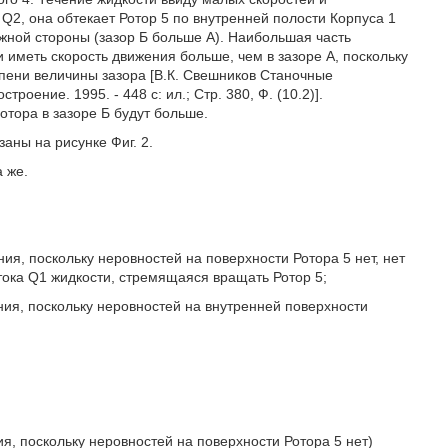
Q2, она обтекает Ротор 5 по внутренней полости Корпуса 1
ложной стороны (зазор Б больше А). Наибольшая часть
 иметь скорость движения больше, чем в зазоре А, поскольку
пени величины зазора [В.К. Свешников Станочные
троение. 1995. - 448 с: ил.; Стр. 380, Ф. (10.2)].
отора в зазоре Б будут больше.
аны на рисунке Фиг. 2.
а же.
ния, поскольку неровностей на поверхности Ротора 5 нет, нет
тока Q1 жидкости, стремящаяся вращать Ротор 5;
ения, поскольку неровностей на внутренней поверхности
ия, поскольку неровностей на поверхности Ротора 5 нет)