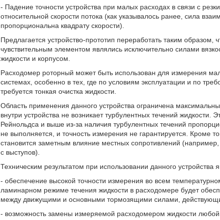
- Падение точности устройства при малых расходах в связи с рез
относительной скорости потока (как указывалось ранее, сила взаи
пропорциональна квадрату скорости).
Предлагается устройство-прототип переработать таким образом, 
чувствительным элементом являлись исключительно силами вязкос
жидкости и корпусом.
Расходомер роторный может быть использован для измерения малы
системах, особенно в тех, где по условиям эксплуатации и по тре
требуется тонкая очистка жидкости.
Область применения данного устройства ограничена максимальны
внутри устройства не возникает турбулентных течений жидкости. Эт
Рейнольдса и выше из-за наличия турбулентных течений пропорци
не выполняется, и точность измерения не гарантируется. Кроме то
становится заметным влияние местных сопротивлений (например, 
с выступов).
Техническим результатом при использовании данного устройства 
- обеспечение высокой точности измерения во всем температурном
ламинарном режиме течения жидкости в расходомере будет обес
между движущими и основными тормозящими силами, действующим
- возможность замены измеряемой расходомером жидкости любой 