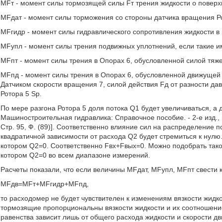
MFт - момент силы тормозящей силы Fт трения жидкости о поверхн
MFдат - момент силы торможения со стороны датчика вращения Ро
MFгидр - момент силы гидравлического сопротивления жидкости в 
MFупл - момент силы трения подвижных уплотнений, если такие и
MFпт - момент силы трения в Опорах 6, обусловленной силой тяже
MFпд - момент силы трения в Опорах 6, обусловленной движущей 
Датчиком скорости вращения 7, силой действия Fд от разности да
Ротора 5 Sp.
По мере разгона Ротора 5 доля потока Q1 будет увеличиваться, а 
Машиностроительная гидравлика: Справочное пособие. - 2-е изд., п
Стр. 95, Ф. (89)]. Соответственно влияние сил на распределение п
квадратичной зависимости от расхода Q2 будет стремиться к нулю
котором Q2=0. Соответственно Fвх+Fвых=0. Можно подобрать тако
котором Q2=0 во всем диапазоне измерений.
Расчеты показали, что если величины MFдат, MFупл, MFпт свести к
MFдв=MFт+MFгидр+MFпд,
то расходомер не будет чувствителен к изменениям вязкости жидк
тормозящие пропорциональны вязкости жидкости и их соотношение
равенства зависит лишь от общего расхода жидкости и скорости дви