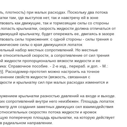
ь, плотность) при малых расходах. Поскольку два потока
ки там, где выступов нет, так и навстречу ей в зоне
твовать как движущие, так и тормозящие силы со стороны
опасть крыльчатки, скорость жидкости должна отличаться от
движущей крыльчатку, будет опережать ее, двигаясь в зазоре
твовать силы торможения: с одной стороны - силы трения о
намические силы о края движущихся лопаток
ательный набор местных сопротивлений. Но местные
 относительной скорости, а сопротивление от сил трения
 жидкости пропорционально вязкости жидкости и ее
: Справочное пособие. - 2-е изд., перераб. и доп. - М.:
(50)]. Расходомер-прототип можно настроить на точное
нении свойств жидкости (вязкость, связанная с
дкости и крыльчатку сил при малых расходах изменится и
ружением крыльчатки разностью давлений на входе и выходе.
ких сопротивлений внутри него неизбежен. Площадь лопаток
иметр для создания заметных движущих сил взаимодействия
относительных скоростях потока жидкости и кромок
щую поперечную площадь крыльчатки, на которую действует
 в радиальном направлении.