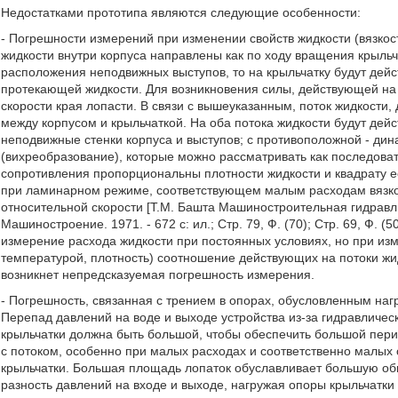
Недостатками прототипа являются следующие особенности:
- Погрешности измерений при изменении свойств жидкости (вязкост
жидкости внутри корпуса направлены как по ходу вращения крыльчат
расположения неподвижных выступов, то на крыльчатку будут дейс
протекающей жидкости. Для возникновения силы, действующей на л
скорости края лопасти. В связи с вышеуказанным, поток жидкости, 
между корпусом и крыльчаткой. На оба потока жидкости будут дейс
неподвижные стенки корпуса и выступов; с противоположной - ди
(вихреобразование), которые можно рассматривать как последов
сопротивления пропорциональны плотности жидкости и квадрату ее
при ламинарном режиме, соответствующем малым расходам вязкой
относительной скорости [Т.М. Башта Машиностроительная гидравлика
Машиностроение. 1971. - 672 с: ил.; Стр. 79, Ф. (70); Стр. 69, Ф. 
измерение расхода жидкости при постоянных условиях, но при изме
температурой, плотность) соотношение действующих на потоки жи
возникнет непредсказуемая погрешность измерения.
- Погрешность, связанная с трением в опорах, обусловленным наг
Перепад давлений на воде и выходе устройства из-за гидравличес
крыльчатки должна быть большой, чтобы обеспечить большой пер
с потоком, особенно при малых расходах и соответственно малых 
крыльчатки. Большая площадь лопаток обуславливает большую об
разность давлений на входе и выходе, нагружая опоры крыльчатки