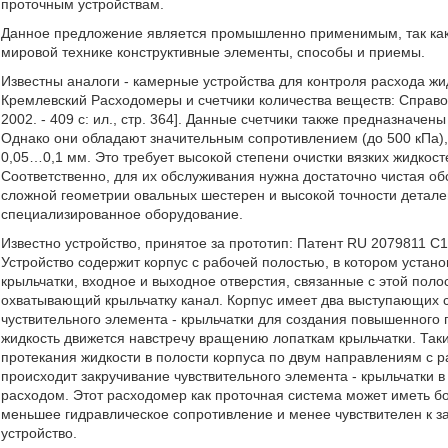
проточным устройствам.
Данное предложение является промышленно применимым, так как 
мировой технике конструктивные элементы, способы и приемы.
Известны аналоги - камерные устройства для контроля расхода жид
Кремлевский Расходомеры и счетчики количества веществ: Справочни
2002. - 409 с: ил., стр. 364]. Данные счетчики также предназначен
Однако они обладают значительным сопротивлением (до 500 кПа),
0,05…0,1 мм. Это требует высокой степени очистки вязких жидкост
Соответственно, для их обслуживания нужна достаточно чистая обс
сложной геометрии овальных шестерен и высокой точности деталей
специализированное оборудование.
Известно устройство, принятое за прототип: Патент RU 2079811 С
Устройство содержит корпус с рабочей полостью, в котором уста
крыльчатки, входное и выходное отверстия, связанные с этой пол
охватывающий крыльчатку канал. Корпус имеет два выступающих с
чуствительного элемента - крыльчатки для создания повышенного г
жидкость движется навстречу вращению лопаткам крыльчатки. Так
протекания жидкости в полости корпуса по двум направлениям с р
происходит закручивание чувствительного элемента - крыльчатки 
расходом. Этот расходомер как проточная система может иметь б
меньшее гидравлическое сопротивление и менее чувствителен к з
устройство.