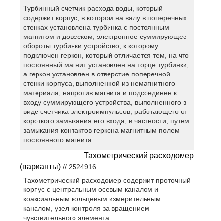
Турбинный счетчик расхода воды, который
содержит корпус, в котором на валу в поперечных
стенках установлена турбинка с постоянным
магнитом и довеском, электронное суммирующее
обороты турбинки устройство, к которому
подключен геркон, который отличается тем, на что
постоянный магнит установлен на торце турбинки,
а геркон установлен в отверстие поперечной
стенки корпуса, выполненной из немагнитного
материала, напротив магнита и подсоединен к
входу суммирующего устройства, выполненного в
виде счетчика электроимпульсов, работающего от
короткого замыкания его входа, в частности, путем
замыкания контактов геркона магнитным полем
постоянного магнита.
Тахометрический расходомер
(варианты)
// 2524916
Тахометрический расходомер содержит проточный
корпус с центральным осевым каналом и
коаксиальным кольцевым измерительным
каналом, узел контроля за вращением
чувствительного элемента.