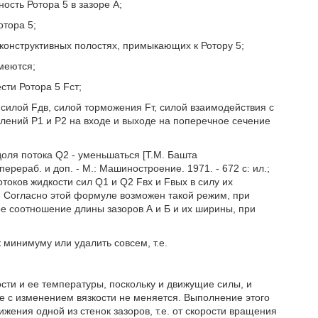
ость Ротора 5 в зазоре А;
тора 5;
конструктивных полостях, примыкающих к Ротору 5;
меются;
сти Ротора 5 Fст;
силой Fдв, силой торможения Fт, силой взаимодействия с
влений Р1 и Р2 на входе и выходе на поперечное сечение
доля потока Q2 - уменьшаться [Т.М. Башта
ерераб. и доп. - М.: Машиностроение. 1971. - 672 с: ил.;
отоков жидкости сил Q1 и Q2 Fвх и Fвых в силу их
. Согласно этой формуле возможен такой режим, при
е соотношение длины зазоров А и Б и их ширины, при
 минимуму или удалить совсем, т.е.
ости и ее температуры, поскольку и движущие силы, и
 с изменением вязкости не меняется. Выполнение этого
жения одной из стенок зазоров, т.е. от скорости вращения