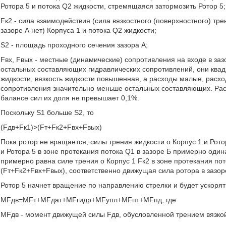
Ротора 5 и потока Q2 жидкости, стремящаяся затормозить Ротор 5;
Fк2 - сила взаимодействия (сила вязкостного (поверхностного) тр
зазоре А нет) Корпуса 1 и потока Q2 жидкости;
S2 - площадь проходного сечения зазора А;
Fвх, Fвых - местные (динамические) сопротивления на входе в зазор
остальных составляющих гидравлических сопротивлений, они квадра
жидкости, вязкость жидкости повышенная, а расходы малые, расх
сопротивления значительно меньше остальных составляющих. Рас
балансе сил их доля не превышает 0,1%.
Поскольку S1 больше S2, то
(Fдв+Fк1)>(Fт+Fк2+Fвх+Fвых)
Пока ротор не вращается, силы трения жидкости о Корпус 1 и Рот
и Ротора 5 в зоне протекания потока Q1 в зазоре Б примерно один
примерно равна силе трения о Корпус 1 Fк2 в зоне протекания пот
(Fт+Fк2+Fвх+Fвых), соответственно движущая сила ротора в зазор
Ротор 5 начнет вращение по направлению стрелки и будет ускорят
MFдв=MFт+MFдат+MFгидр+MFупл+MFпт+MFпд, где
MFдв - момент движущей силы Fдв, обусловленной трением вязкой 