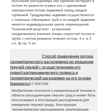
испытания расходомера обе турбинки юстируют в
потоке по разности осевых сил с одинаковым
перекрытием потока задвижкой перед каждой
турбинкой. Градуировка задвижек осуществляется
с помощью образцовых труб и на каждой задвижке
имеется индивидуальная шкала перемещений.
Технический результат - устранение
неодинакового влияния эпюры скоростей потока в
трубе с учетом режимов течения потока. 4 н. и 2
з.п. ф-лы, 5 ил.
Способ приведения ротора
тахометрического расходомера во вращение
текучей средой с осуществлением его
гидро(газо)динамического подвеса и
тахометрический расходомер на его основе
(варианты)
// 2597259
Изобретение относится к измерительной технике в
области расходометрии текучих сред и может быть
использовано в конструкции расходомеров для
измерения текучей среды. Конструкции
тахометрических расходомеров, реализующие