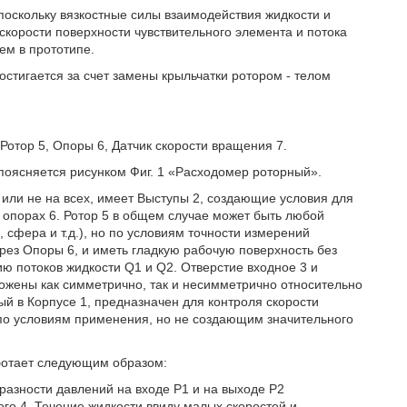
поскольку вязкостные силы взаимодействия жидкости и
скорости поверхности чувствительного элемента и потока
ем в прототипе.
остигается за счет замены крыльчатки ротором - телом
 Ротор 5, Опоры 6, Датчик скорости вращения 7.
 поясняется рисунком Фиг. 1 «Расходомер роторный».
х или не на всех, имеет Выступы 2, создающие условия для
опорах 6. Ротор 5 в общем случае может быть любой
 сфера и т.д.), но по условиям точности измерений
ез Опоры 6, и иметь гладкую рабочую поверхность без
ю потоков жидкости Q1 и Q2. Отверстие входное 3 и
ожены как симметрично, так и несимметрично относительно
ый в Корпусе 1, предназначен для контроля скорости
 по условиям применения, но не создающим значительного
ботает следующим образом:
разности давлений на входе Р1 и на выходе Р2
го 4. Течение жидкости ввиду малых скоростей и