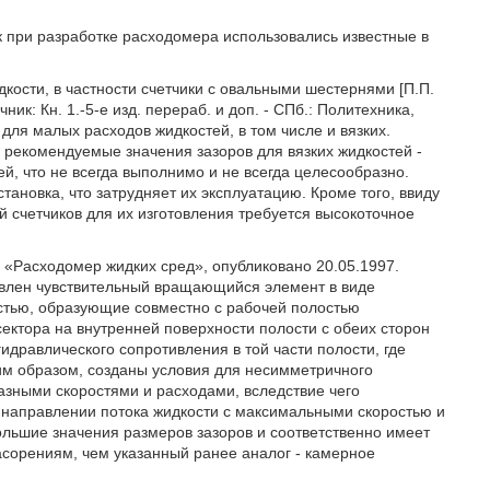
при разработке расходомера использовались известные в
кости, в частности счетчики с овальными шестернями [П.П.
к: Кн. 1.-5-e изд. перераб. и доп. - СПб.: Политехника,
ы для малых расходов жидкостей, в том числе и вязких.
 рекомендуемые значения зазоров для вязких жидкостей -
ей, что не всегда выполнимо и не всегда целесообразно.
тановка, что затрудняет их эксплуатацию. Кроме того, ввиду
 счетчиков для их изготовления требуется высокоточное
1 «Расходомер жидких сред», опубликовано 20.05.1997.
новлен чувствительный вращающийся элемент в виде
остью, образующие совместно с рабочей полостью
ектора на внутренней поверхности полости с обеих сторон
идравлического сопротивления в той части полости, где
им образом, созданы условия для несимметричного
азными скоростями и расходами, вследствие чего
в направлении потока жидкости с максимальными скоростью и
ольшие значения размеров зазоров и соответственно имеет
асорениям, чем указанный ранее аналог - камерное