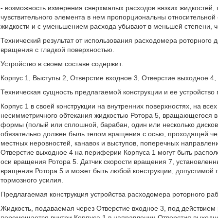
- возможность измерения сверхмалых расходов вязких жидкостей, 
чувствительного элемента в нем пропорциональны относительной 
жидкости и с уменьшением расхода убывают в меньшей степени, ч
Технический результат от использования расходомера роторного д
вращения с гладкой поверхностью.
Устройство в своем составе содержит:
Корпус 1, Выступы 2, Отверстие входное 3, Отверстие выходное 4,
Техническая сущность предлагаемой конструкции и ее устройство
Корпус 1 в своей конструкции на внутренних поверхностях, на все
несимметричного обтекания жидкостью Ротора 5, вращающегося в 
формы (полый или сплошной, барабан, один или несколько дисков,
обязательно должен быль телом вращения с осью, проходящей чер
местных неровностей, канавок и выступов, поперечных направлени
Отверстие выходное 4 на периферии Корпуса 1 могут быть распол
оси вращения Ротора 5. Датчик скорости вращения 7, установленн
вращения Ротора 5 и может быть любой конструкции, допустимой
тормозного усилия.
Предлагаемая конструкция устройства расходомера роторного ра
Жидкость, подаваемая через Отверстие входное 3, под действием 
перемещается внутри Корпуса 1 в направлении Отверстия выходно