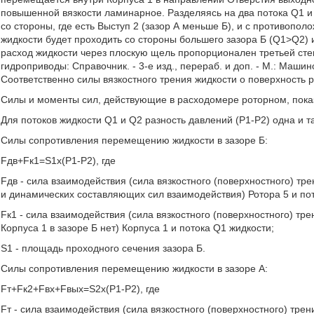
повышенной вязкости ламинарное. Разделяясь на два потока Q1 и 
со стороны, где есть Выступ 2 (зазор А меньше Б), и с противопо
жидкости будет проходить со стороны большего зазора Б (Q1>Q2) и
расход жидкости через плоскую щель пропорционален третьей сте
гидроприводы: Справочник. - 3-е изд., перераб. и доп. - М.: Машинос
Соответственно силы вязкостного трения жидкости о поверхность р
Силы и моменты сил, действующие в расходомере роторном, показ
Для потоков жидкости Q1 и Q2 разность давлений (Р1-Р2) одна и т
Силы сопротивления перемещению жидкости в зазоре Б:
Fдв+Fк1=S1x(P1-P2), где
Fдв - сила взаимодействия (сила вязкостного (поверхностного) тре
и динамических составляющих сил взаимодействия) Ротора 5 и по
Fк1 - сила взаимодействия (сила вязкостного (поверхностного) тр
Корпуса 1 в зазоре Б нет) Корпуса 1 и потока Q1 жидкости;
S1 - площадь проходного сечения зазора Б.
Силы сопротивления перемещению жидкости в зазоре А:
Fт+Fк2+Fвх+Fвых=S2x(P1-P2), где
Fт - сила взаимодействия (сила вязкостного (поверхностного) трен