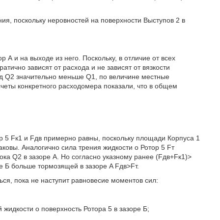
ения, поскольку неровностей на поверхности Выступов 2 в
 А и на выходе из него. Поскольку, в отличие от всех
тично зависят от расхода и не зависят от вязкости
од Q2 значительно меньше Q1, по величине местные
четы конкретного расходомера показали, что в общем
ор 5 Fк1 и Fдв примерно равны, поскольку площади Корпуса 1
аковы. Аналогично сила трения жидкости о Ротор 5 Fт
ока Q2 в зазоре А. Но согласно указному ранее (Fдв+Fк1)>
е Б больше тормозящей в зазоре A Fдв>Fт.
ься, пока не наступит равновесие моментов сил:
жидкости о поверхность Ротора 5 в зазоре Б;