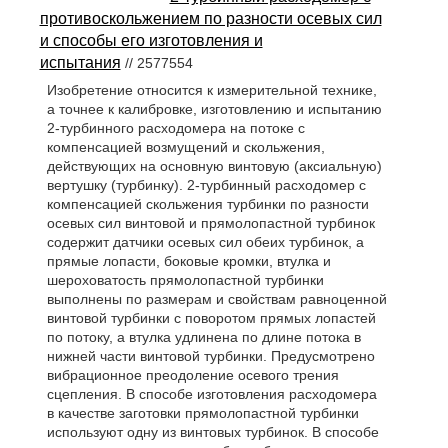
противоскольжением по разности осевых сил
и способы его изготовления и
испытания
// 2577554
Изобретение относится к измерительной технике,
а точнее к калибровке, изготовлению и испытанию
2-турбинного расходомера на потоке с
компенсацией возмущений и скольжения,
действующих на основную винтовую (аксиальную)
вертушку (турбинку). 2-турбинный расходомер с
компенсацией скольжения турбинки по разности
осевых сил винтовой и прямолопастной турбинок
содержит датчики осевых сил обеих турбинок, а
прямые лопасти, боковые кромки, втулка и
шероховатость прямолопастной турбинки
выполнены по размерам и свойствам равноценной
винтовой турбинки с поворотом прямых лопастей
по потоку, а втулка удлинена по длине потока в
нижней части винтовой турбинки. Предусмотрено
вибрационное преодоление осевого трения
сцепления. В способе изготовления расходомера
в качестве заготовки прямолопастной турбинки
используют одну из винтовых турбинок. В способе