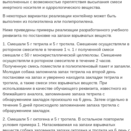
выполненных с возможностью препятствия высыпания смеси
инертного носителя и одорологического вещества.
В некоторых вариантах реализации контейнер может быть
выполнен из полиэтилена или полипропилена.
Ниже приведены примеры реализации разработанного учебного
реквизита по постановке на запахи взрывчатых веществ.
1. Смешали 5 г тетрила и 5 г тротила. Смешение осуществляли в
роторном смесителе в течение 1 ч. 1 г полученной смеси
смешали с 50 г монокристаллической целлюлозы. Смешение
осуществляли в роторном смесителе в течение 2 часов.
Полученную смесь поместили в полиэтиленовый пакет и запаяли.
Молодая собака запомнила запах тетрила на второй день
постановки на запах и уверенно находила закладки тетрила и
тротила, а также смеси этих взрывчатых веществ. При
использовании в качестве обучающего реквизита, известного из
ближайшего аналога, запоминание запаха тетрила с
обнаружением закладок произошло на 6 день. Затем отдельно в
течение 5 дней происходило запоминание запаха тротила с
обраружением закладок.
2. Смешали 5 г октогена и 5 г тротила. В остальном повторили
условия примера 1. Натаскиваемая на запахи взрывчатых
веществ собака запомнила запахи октогена и тротила на 6 день с