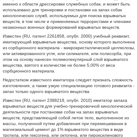
именно к области дрессировки служебных собак, и может быть
использовано для тренировки и постановки на запах собак
кинологических служб, используемых для поиска взрывчатых
веществ, в том числе и применяемых террористами и членами
незаконных военных формирований взрывчатых веществ.
Известен (RU, патент 2261858, опубл. 2000) учебный реквизит,
имитирующий взрывчатые вещества, основу которого выполнена
из сорбционного материала - микрокристаллической целлюлозы,
или активированного угля, или силикагеля, или полисорба, при
этом на основу нанесен полимолекулярный слой взрывчатого
вещества, взятого в количестве не более 5,00% от веса
сорбционного материала.
Недостатком известного имитатора следует признать сложность
изготовления, а также узкую специализацию готового реквизита -
запах только одного взрывчатого вещества.
Известен (RU, патент 2388218, опубл. 2010) имитатор запаха
взрывчатых веществ для учебно-тренировочной кинологической
деятельности при постановке собак на запах взрывчатых
веществ, представляющий собой литое тело, выполненное из
массы, полученной путем добавления при перемешивании в
магнезиальный цемент до 1% взрывчатого вещества в виде
тротила, или гексогена, или октогена, или пироксилинового