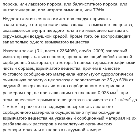
пороха, или лакового пороха, или баллиститного пороха, или
нитроглицерина, или нитрата аммония, или ТЭНа.
Недостатком известного имитатора следует признать
значительную потерю источника запаха - взрывчатого вещества, -
оказавшегося внутри твердого тела и не имеющего контакта с
окружающей воздушной средой. Кроме того, он воспроизводит
запах только одного взрывчатого вещества.
Известен также (RU, патент 2364080, опубл. 2009) запаховый
имитатор взрывчатых веществ, представляющий собой литовой
сорбционный материал, на который нанесен хроматографически
чистый образец взрывчатого вещества, причем в качестве
листового сорбционного материала используют одорологически
очищенную пористую целлюлозу с пористостью от 35 до 60% от
видимой поверхности листового сорбционного материала и
2
размером пор, не превышающим по площади 0,025 мм
, при
2
этом нанесение взрывчатого вещества в количестве от 1 нг/см
до
2
1 мг/см
в расчете на видимую поверхность листового
сорбционного материала осуществлено путем осаждения
взрывчатого вещества на указанный сорбционный материал из их
разбавленных растворов в легколетучих органических
растворителях или из паров в вакуумной камере.