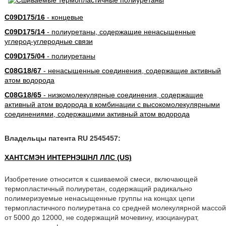
C09D175/16
- концевые
C09D175/14
- полиуретаны, содержащие ненасыщенные
углерод-углеродные связи
C09D175/04
- полиуретаны
C08G18/67
- ненасыщенные соединения, содержащие активный
атом водорода
C08G18/65
- низкомолекулярные соединения, содержащие
активный атом водорода в комбинации с высокомолекулярными
соединениями, содержащими активный атом водорода
Владельцы патента RU 2545457:
ХАНТСМЭН ИНТЕРНЭШНЛ ЛЛС (US)
Изобретение относится к сшиваемой смеси, включающей
термопластичный полиуретан, содержащий радикально
полимеризуемые ненасыщенные группы на концах цепи
термопластичного полиуретана со средней молекулярной массой
от 5000 до 12000, не содержащий мочевину, изоцианурат,