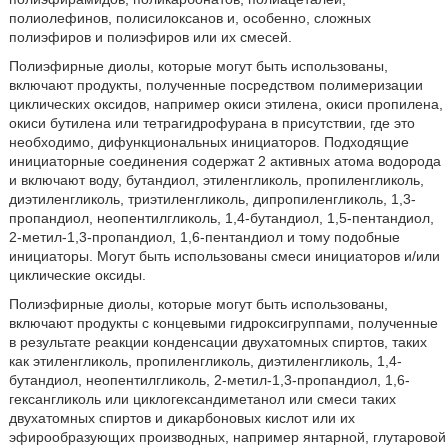
полиолефинов, полисилоксанов и, особенно, сложных
полиэфиров и полиэфиров или их смесей.
Полиэфирные диолы, которые могут быть использованы,
включают продукты, полученные посредством полимеризации
циклических оксидов, например окиси этилена, окиси пропилена,
окиси бутилена или тетрагидрофурана в присутствии, где это
необходимо, дифункциональных инициаторов. Подходящие
инициаторные соединения содержат 2 активных атома водорода
и включают воду, бутандиол, этиленгликоль, пропиленгликоль,
диэтиленгликоль, триэтиленгликоль, дипропиленгликоль, 1,3-
пропандиол, неопентилгликоль, 1,4-бутандиол, 1,5-пентандиол,
2-метил-1,3-пропандиол, 1,6-пентандиол и тому подобные
инициаторы. Могут быть использованы смеси инициаторов и/или
циклические оксиды.
Полиэфирные диолы, которые могут быть использованы,
включают продукты с концевыми гидроксигруппами, полученные
в результате реакции конденсации двухатомных спиртов, таких
как этиленгликоль, пропиленгликоль, диэтиленгликоль, 1,4-
бутандиол, неопентилгликоль, 2-метил-1,3-пропандиол, 1,6-
гексангликоль или циклогександиметанол или смеси таких
двухатомных спиртов и дикарбоновых кислот или их
эфирообразующих производных, например янтарной, глутаровой