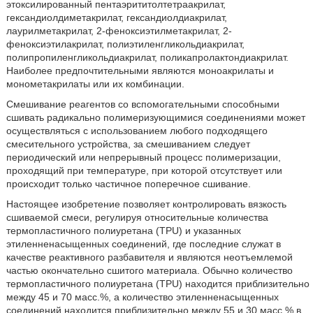
этоксилированный пентаэрититолтетраакрилат,
гександиолдиметакрилат, гександиолдиакрилат,
лаурилметакрилат, 2-феноксиэтилметакрилат, 2-
феноксиэтилакрилат, полиэтиленгликольдиакрилат,
полипропиленгликольдиакрилат, поликапролактондиакрилат.
Наиболее предпочтительными являются моноакрилаты и
монометакрилаты или их комбинации.
Смешивание реагентов со вспомогательными способными
сшивать радикально полимеризующимися соединениями может
осуществляться с использованием любого подходящего
смесительного устройства, за смешиванием следует
периодический или непрерывный процесс полимеризации,
проходящий при температуре, при которой отсутствует или
происходит только частичное поперечное сшивание.
Настоящее изобретение позволяет контролировать вязкость
сшиваемой смеси, регулируя относительные количества
термопластичного полиуретана (TPU) и указанных
этиленненасыщенных соединений, где последние служат в
качестве реактивного разбавителя и являются неотъемлемой
частью окончательно сшитого материала. Обычно количество
термопластичного полиуретана (TPU) находится приблизительно
между 45 и 70 масс.%, а количество этиленненасыщенных
соединений находится приблизительно между 55 и 30 масс.% в