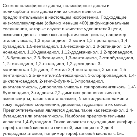
Сложнополиэфирные диолы, полиэфирные диолы и
поликарбонатные диолы или их смеси являются
предпочтительными в настоящем изобретении. Подходящие
низкомолекулярные (обычно меньше 400) дифункциональные
соединения, которые служат в качестве удлинителей цепи,
включают диолы, такие как алифатические диолы, например
этиленгликоль, 1,3-пропандиол, 2-метил-1,3-пропандиол, 1,4-
бутандиол, 1,5-пентандиол, 1,6-гександиол, 1,8-октандиол, 1,9-
нонандиол, 1,10-декандиол, 1,12-додекандиол, 1,2-пропандиол,
1,3-бутандиол, 2,3-бутандиол, 1,3-пентандиол, 2-этилбутандиол,
1,2-гександиол, 1,2-октандиол, 1,2-декандиол, 3-
метилпентан-1,5-диол, 2-метил-2,4-пентандиол, 3-метил-1,5-
пентандиол, 2,5-диметил-2,5-гександиол, 3-хлорпропандиол, 1,4-
циклогександиол, 2-этил-2-бутил-1,3-пропандиол,
диэтиленгликоль, дипропиленгликоль и трипропиленгликоль, 1,4'-
бутилендиол, 3-гидрокси-2,2-диметилпропановая кислота,
аминоспирты, такие как этаноламин, N-метилдиэтаноламин и
тому подобные соединения, диамины, гидразиды и их смеси.
Предпочтительными являются диолы, такие как гександиол, 1,4-
бутандиол или этиленгликоль. Наиболее предпочтительным
является 1,4-бутандиол. Также являются подходящими диэфиры
терефталевой кислоты и гликолей, имеющих от 2 до 4
углеродных атомов, например терефталевой кислоты с бис