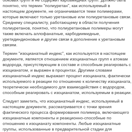
боковых групп и не содержит карбамидных групп. Должно быть
понятно, что термин "полиуретан", как используемый в
настоящем документе, не ограничивается теми полимерами,
которые включают только уретановые или полиуретановые связи.
Среднему специалисту, работающему в области получения
полиуретанов, понятно, что полиуретановые полимеры могут
также включать аллофанатные, карбодиимидные,
уретидиндионовые и другие связи в дополнение к уретановым
связям.
Термин "изоцианатный индекс", как используется в настоящем
документе, является отношением изоцианатных групп к атомам
водорода, присутствующим в составе и способным реагировать с
изоцианатом, и выражен в процентах. Другими словами
изоцианатный индекс выражает процент изоцианата, фактически
используемого в реакции по отношению к количеству изоцианата,
теоретически необходимого для взаимодействия с водородом,
способным реагировать с изоцианатом, используемым в реакции.
Следует заметить, что изоцианатный индекс, используемый в
настоящем документе, рассматривается с точки зрения
фактического процесса формирования полимера, включающего
изоцианатные компоненты и реакционно-способные по
отношению к изоцианату компоненты. Любые изоцианатные
группы, использованные в предварительной стадии для