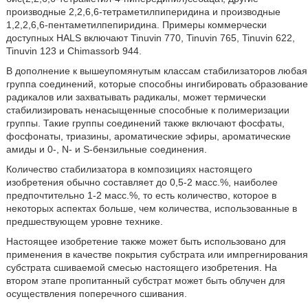
производные 2,2,6,6-тетраметилпиперидина и производные
1,2,2,6,6-пентаметилпепиридина. Примеры коммерчески
доступных HALS включают Tinuvin 770, Tinuvin 765, Tinuvin 622,
Tinuvin 123 и Chimassorb 944.
В дополнение к вышеупомянутым классам стабилизаторов любая
группа соединений, которые способны ингибировать образование
радикалов или захватывать радикалы, может термически
стабилизировать ненасыщенные способные к полимеризации
группы. Такие группы соединений также включают фосфаты,
фосфонаты, триазины, ароматические эфиры, ароматические
амиды и 0-, N- и S-бензильные соединения.
Количество стабилизатора в композициях настоящего
изобретения обычно составляет до 0,5-2 масс.%, наиболее
предпочтительно 1-2 масс.%, то есть количество, которое в
некоторых аспектах больше, чем количества, использованные в
предшествующем уровне технике.
Настоящее изобретение также может быть использовано для
применения в качестве покрытия субстрата или импрегнирования
субстрата сшиваемой смесью настоящего изобретения. На
втором этапе пропитанный субстрат может быть облучен для
осуществления поперечного сшивания.