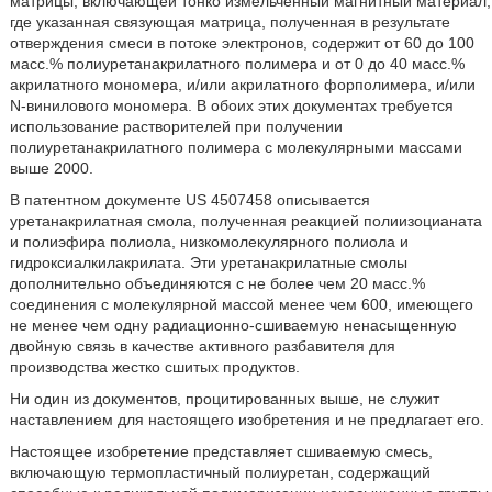
матрицы, включающей тонко измельченный магнитный материал,
где указанная связующая матрица, полученная в результате
отверждения смеси в потоке электронов, содержит от 60 до 100
масс.% полиуретанакрилатного полимера и от 0 до 40 масс.%
акрилатного мономера, и/или акрилатного форполимера, и/или
N-винилового мономера. В обоих этих документах требуется
использование растворителей при получении
полиуретанакрилатного полимера с молекулярными массами
выше 2000.
В патентном документе US 4507458 описывается
уретанакрилатная смола, полученная реакцией полиизоцианата
и полиэфира полиола, низкомолекулярного полиола и
гидроксиалкилакрилата. Эти уретанакрилатные смолы
дополнительно объединяются с не более чем 20 масс.%
соединения с молекулярной массой менее чем 600, имеющего
не менее чем одну радиационно-сшиваемую ненасыщенную
двойную связь в качестве активного разбавителя для
производства жестко сшитых продуктов.
Ни один из документов, процитированных выше, не служит
наставлением для настоящего изобретения и не предлагает его.
Настоящее изобретение представляет сшиваемую смесь,
включающую термопластичный полиуретан, содержащий