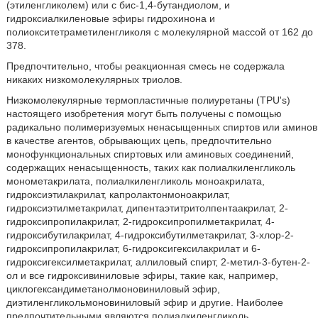
(этиленгликолем) или с бис-1,4-бутандиолом, и
гидроксиалкиленовые эфиры гидрохинона и
полиокситетраметиленгликоля с молекулярной массой от 162 до
378.
Предпочтительно, чтобы реакционная смесь не содержала
никаких низкомолекулярных триолов.
Низкомолекулярные термопластичные полиуретаны (TPU's)
настоящего изобретения могут быть получены с помощью
радикально полимеризуемых ненасыщенных спиртов или аминов
в качестве агентов, обрывающих цепь, предпочтительно
монофункциональных спиртовых или аминовых соединений,
содержащих ненасыщенность, таких как полиалкиленгликоль
монометакрилата, полиалкиленгликоль моноакрилата,
гидроксиэтилакрилат, капролактонмоноакрилат,
гидроксиэтилметакрилат, дипентаэтитритолпентаакрилат, 2-
гидроксипропилакрилат, 2-гидроксипропилметакрилат, 4-
гидроксибутилакрилат, 4-гидроксибутилметакрилат, 3-хлор-2-
гидроксипропилакрилат, 6-гидроксигексилакрилат и 6-
гидроксигексилметакрилат, аллиловый спирт, 2-метил-3-бутен-2-
ол и все гидроксивиниловые эфиры, такие как, например,
циклогександиметанолмоновиниловый эфир,
диэтиленгликольмоновиниловый эфир и другие. Наиболее
предпочтительными являются полиалкиленгликоль