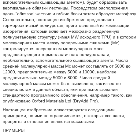
вспомогательным сшивающим агентом), будет образовывать
вертикальные обвязки лестницы. Посредством расположения
вдоль "обвязок" жесткие и гибкие блоки затем образуют мезофазу.
Следовательно, настоящее изобретение представляет
термореактивный полиуретан, приготовленный из композиции
изобретения, который включает мезофазно разделенную
полиуретановую структуру (имея MW исходного TPU) и в котором
молекулярная масса между поперечными сшивками (Mc)
контролируется посредством молекулярных масс
предшествующего термопластичного полиуретана и,
необязательно, вспомогательного сшивающего агента. Число
средней молекулярной массы Mc может составлять от 5000 до
12000, предпочтительно между 5000 и 10000, наиболее
предпочтительно между 5000 и 8000. Число средней
молекулярной массы может быть вычислено, как известно
специалистам в данной области, или при использовании
стандартного программного обеспечения, например такого, как
опубликовано Oxford Materials Ltd (DryAdd Pro).
Настоящее изобретение иллюстрируется следующими
примерами, но ими не ограничивается, в которых все части,
проценты и отношения являются массовыми.
ПРИМЕРЫ