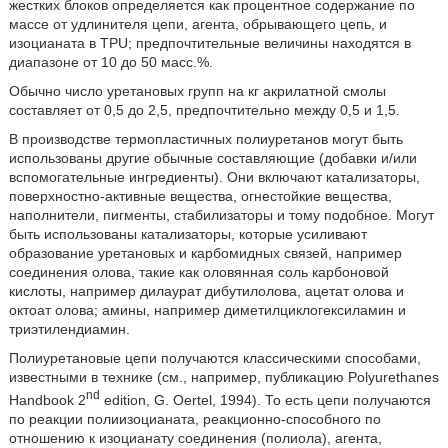
жестких блоков определяется как процентное содержание по
массе от удлинителя цепи, агента, обрывающего цепь, и
изоцианата в TPU; предпочтительные величины находятся в
диапазоне от 10 до 50 масс.%.
Обычно число уретановых групп на кг акрилатной смолы
составляет от 0,5 до 2,5, предпочтительно между 0,5 и 1,5.
В производстве термопластичных полиуретанов могут быть
использованы другие обычные составляющие (добавки и/или
вспомогательные ингредиенты). Они включают катализаторы,
поверхностно-активные вещества, огнестойкие вещества,
наполнители, пигменты, стабилизаторы и тому подобное. Могут
быть использованы катализаторы, которые усиливают
образование уретановых и карбомидных связей, например
соединения олова, такие как оловянная соль карбоновой
кислоты, например дилаурат дибутилолова, ацетат олова и
октоат олова; амины, например диметилциклогексиламин и
триэтилендиамин.
Полиуретановые цепи получаются классическими способами,
известными в технике (см., например, публикацию Polyurethanes
nd
Handbook 2
edition, G. Oertel, 1994). То есть цепи получаются
по реакции полиизоцианата, реакционно-способного по
отношению к изоцианату соединения (полиола), агента,