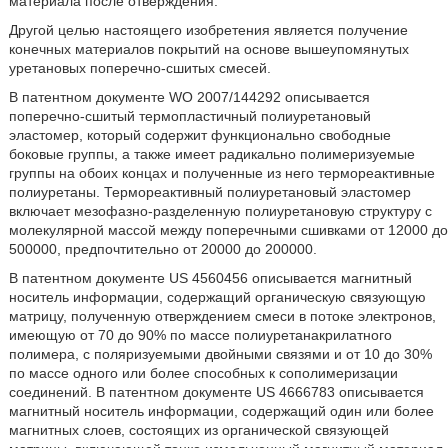
материала после отверждения.
Другой целью настоящего изобретения является получение
конечных материалов покрытий на основе вышеупомянутых
уретановых поперечно-сшитых смесей.
В патентном документе WO 2007/144292 описывается
поперечно-сшитый термопластичный полиуретановый
эластомер, который содержит функционально свободные
боковые группы, а также имеет радикально полимеризуемые
группы на обоих концах и полученные из него термореактивные
полиуретаны. Термореактивный полиуретановый эластомер
включает мезофазно-разделенную полиуретановую структуру с
молекулярной массой между поперечными сшивками от 12000 до
500000, предпочтительно от 20000 до 200000.
В патентном документе US 4560456 описывается магнитный
носитель информации, содержащий органическую связующую
матрицу, полученную отверждением смеси в потоке электронов,
имеющую от 70 до 90% по массе полиуретанакрилатного
полимера, с поляризуемыми двойными связями и от 10 до 30%
по массе одного или более способных к сополимеризации
соединений. В патентном документе US 4666783 описывается
магнитный носитель информации, содержащий один или более
магнитных слоев, состоящих из органической связующей