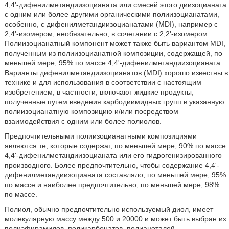
4,4'-дифенилметандиизоцианата или смесей этого диизоцианата
с одним или более другими органическими полиизоцианатами,
особенно, с дифенилметандиизоцианатами (MDI), например с
2,4'-изомером, необязательно, в сочетании с 2,2'-изомером.
Полиизоцианатный компонент может также быть вариантом MDI,
полученным из полиизоцианатной композиции, содержащей, по
меньшей мере, 95% по массе 4,4'-дифенилметандиизоцианата.
Варианты дифенилметандиизоцианатов (MDI) хорошо известны в
технике и для использования в соответствии с настоящим
изобретением, в частности, включают жидкие продукты,
полученные путем введения карбодиимидных групп в указанную
полиизоцианатную композицию и/или посредством
взаимодействия с одним или более полиолов.
Предпочтительными полиизоцианатными композициями
являются те, которые содержат, по меньшей мере, 90% по массе
4,4'-дифенилметандиизоцианата или его гидрогенизированного
производного. Более предпочтительно, чтобы содержание 4,4'-
дифенилметандиизоцианата составляло, по меньшей мере, 95%
по массе и наиболее предпочтительно, по меньшей мере, 98%
по массе.
Полиол, обычно предпочтительно используемый диол, имеет
молекулярную массу между 500 и 20000 и может быть выбран из
полиэфирамидов, поликарбонатов, полиацеталей,