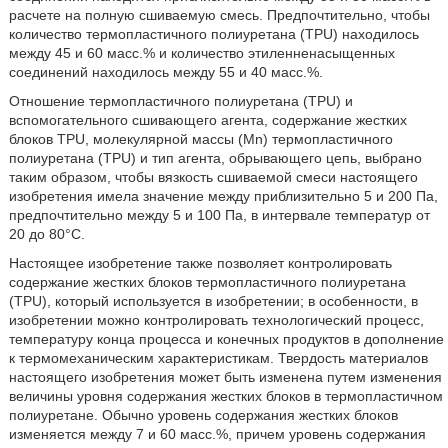
расчете на полную сшиваемую смесь. Предпочтительно, чтобы
количество термопластичного полиуретана (TPU) находилось
между 45 и 60 масс.% и количество этиленненасыщенных
соединений находилось между 55 и 40 масс.%.
Отношение термопластичного полиуретана (TPU) и
вспомогательного сшивающего агента, содержание жестких
блоков TPU, молекулярной массы (Mn) термопластичного
полиуретана (TPU) и тип агента, обрывающего цепь, выбрано
таким образом, чтобы вязкость сшиваемой смеси настоящего
изобретения имела значение между приблизительно 5 и 200 Па,
предпочтительно между 5 и 100 Па, в интервале температур от
20 до 80°C.
Настоящее изобретение также позволяет контролировать
содержание жестких блоков термопластичного полиуретана
(TPU), который используется в изобретении; в особенности, в
изобретении можно контролировать технологический процесс,
температуру конца процесса и конечных продуктов в дополнение
к термомеханическим характеристикам. Твердость материалов
настоящего изобретения может быть изменена путем изменения
величины уровня содержания жестких блоков в термопластичном
полиуретане. Обычно уровень содержания жестких блоков
изменяется между 7 и 60 масс.%, причем уровень содержания