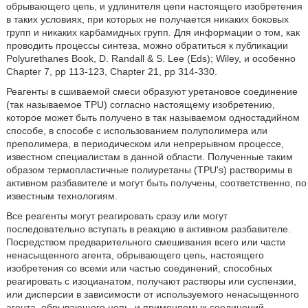
обрывающего цепь, и удлинителя цепи настоящего изобретения
в таких условиях, при которых не получается никаких боковых
групп и никаких карбамидных групп. Для информации о том, как
проводить процессы синтеза, можно обратиться к публикации
Polyurethanes Book, D. Randall & S. Lee (Eds); Wiley, и особенно
Chapter 7, pp 113-123, Chapter 21, pp 314-330.
Реагенты в сшиваемой смеси образуют уретановое соединение
(так называемое TPU) согласно настоящему изобретению,
которое может быть получено в так называемом одностадийном
способе, в способе с использованием полуполимера или
преполимера, в периодическом или непрерывном процессе,
известном специалистам в данной области. Полученные таким
образом термопластичные полиуретаны (TPU's) растворимы в
активном разбавителе и могут быть получены, соответственно, по
известным технологиям.
Все реагенты могут реагировать сразу или могут
последовательно вступать в реакцию в активном разбавителе.
Посредством предварительного смешивания всего или части
ненасыщенного агента, обрывающего цепь, настоящего
изобретения со всеми или частью соединений, способных
реагировать с изоцианатом, получают растворы или суспензии,
или дисперсии в зависимости от используемого ненасыщенного
агента, обрывающего цепь, и применяемых соединений,