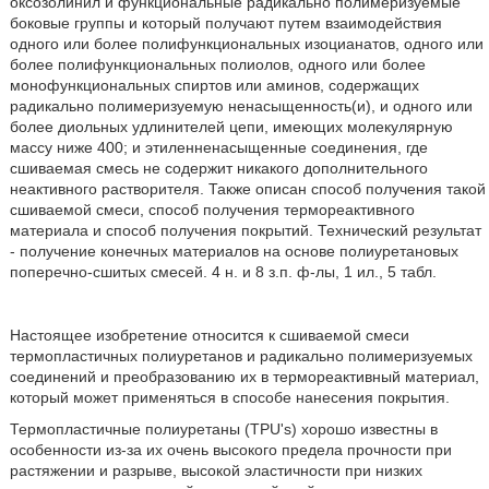
оксозолинил и функциональные радикально полимеризуемые
боковые группы и который получают путем взаимодействия
одного или более полифункциональных изоцианатов, одного или
более полифункциональных полиолов, одного или более
монофункциональных спиртов или аминов, содержащих
радикально полимеризуемую ненасыщенность(и), и одного или
более диольных удлинителей цепи, имеющих молекулярную
массу ниже 400; и этиленненасыщенные соединения, где
сшиваемая смесь не содержит никакого дополнительного
неактивного растворителя. Также описан способ получения такой
сшиваемой смеси, способ получения термореактивного
материала и способ получения покрытий. Технический результат
- получение конечных материалов на основе полиуретановых
поперечно-сшитых смесей. 4 н. и 8 з.п. ф-лы, 1 ил., 5 табл.
Настоящее изобретение относится к сшиваемой смеси
термопластичных полиуретанов и радикально полимеризуемых
соединений и преобразованию их в термореактивный материал,
который может применяться в способе нанесения покрытия.
Термопластичные полиуретаны (TPU's) хорошо известны в
особенности из-за их очень высокого предела прочности при
растяжении и разрыве, высокой эластичности при низких