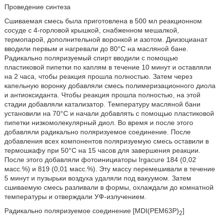
Проведение синтеза
Сшиваемая смесь была приготовлена в 500 мл реакционном
сосуде с 4-горловой крышкой, снабженном мешалкой,
термопарой, дополнительной воронкой и азотом. Диизоцианат
вводили первым и нагревали до 80°C на масляной бане.
Радикально поляризуемый спирт вводили с помощью
пластиковой пипетки по каплям в течение 10 минут и оставляли
на 2 часа, чтобы реакция прошла полностью. Затем через
капельную воронку добавляли смесь полимеризационного диола
и антиоксиданта. Чтобы реакция прошла полностью, на этой
стадии добавляли катализатор. Температуру масляной бани
установили на 70°C и начали добавлять с помощью пластиковой
пипетки низкомолекулярный диол. Во время и после этого
добавляли радикально поляризуемое соединение. После
добавления всех компонентов поляризуемую смесь оставили в
термошкафу при 50°C на 15 часов для завершения реакции.
После этого добавляли фотоинициаторы Irgacure 184 (0,02
масс.%) и 819 (0,01 масс.%). Эту массу перемешивали в течение
5 минут и пузырьки воздуха удаляли под вакуумом. Затем
сшиваемую смесь разливали в формы, охлаждали до комнатной
температуры и отверждали УФ-излучением.
Радикально поляризуемое соединение [MDI(PEM63P)
]
2