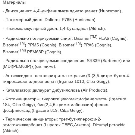
Материалы
- Диизоцианат: 4,4'-дифенилметилдиизоцианат (Huntsman).
- Полимерный диол: Daltorez P765 (Huntsman).
- Низкомолекулярный диол: 1,4-бутандиол (Aldrich).
(TM)
- Радикально поляризуемый спирт: Bisomer
PEA6 (Cognis),
(TM
(TM
Bisomer
) PPM5 (Cognis), Bisomer
) PPA6 (Cognis),
(TM)
Bisomer
PEM63P (Cognis).
- Радикально поляризуемые соединения: SR339 (Sartomer) или
[MDI(PEM63P)
](см. ниже).
2
- Антиоксидант: пентаэритритол тетракис (3-(3,5-дитретбутил-4-
гидроксифенил)пропионат (Irganox 1010, Ciba Geigy).
- Катализатор: дилаурат дибутилолова (Air Products).
- Фотоинициаторы: гидроксициклогексилфенилкетон (Irgacure
184, Ciba Geigy), бис(2,4,6-триметилбензоил)-фенил-
фосфиноксид (Irgacure 819, Ciba Geigy).
- Термические инициаторы: трет-бутилперокси-2-
этилгексилкарбонат (Luperox TBEC,Arkema), Dicumyl peroxide
(Aldrich).