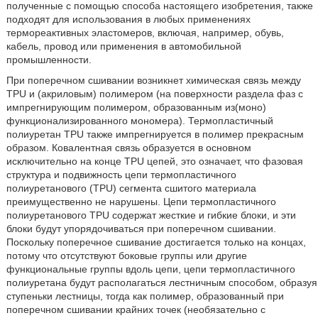
полученные с помощью способа настоящего изобретения, также
подходят для использования в любых применениях
термореактивных эластомеров, включая, например, обувь,
кабель, провод или применения в автомобильной
промышленности.
При поперечном сшивании возникнет химическая связь между
TPU и (акриловым) полимером (на поверхности раздела фаз с
импрегнирующим полимером, образованным из(моно)
функционализированного мономера). Термопластичный
полиуретан TPU также импрегнируется в полимер прекрасным
образом. Ковалентная связь образуется в основном
исключительно на конце TPU цепей, это означает, что фазовая
структура и подвижность цепи термопластичного
полиуретанового (TPU) сегмента сшитого материала
преимущественно не нарушены. Цепи термопластичного
полиуретанового TPU содержат жесткие и гибкие блоки, и эти
блоки будут упорядочиваться при поперечном сшивании.
Поскольку поперечное сшивание достигается только на концах,
потому что отсутствуют боковые группы или другие
функциональные группы вдоль цепи, цепи термопластичного
полиуретана будут располагаться лестничным способом, образуя
ступеньки лестницы, тогда как полимер, образованный при
поперечном сшивании крайних точек (необязательно с