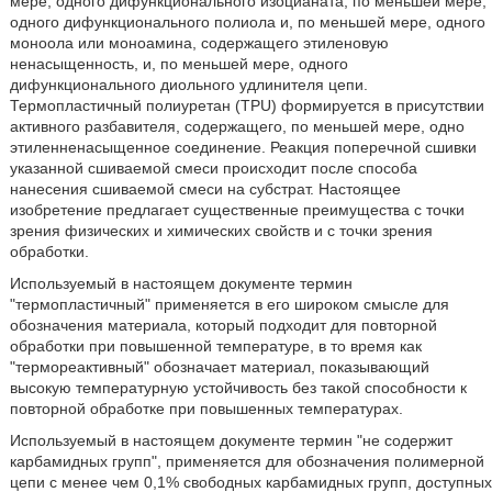
мере, одного дифункционального изоцианата, по меньшей мере,
одного дифункционального полиола и, по меньшей мере, одного
моноола или моноамина, содержащего этиленовую
ненасыщенность, и, по меньшей мере, одного
дифункционального диольного удлинителя цепи.
Термопластичный полиуретан (TPU) формируется в присутствии
активного разбавителя, содержащего, по меньшей мере, одно
этиленненасыщенное соединение. Реакция поперечной сшивки
указанной сшиваемой смеси происходит после способа
нанесения сшиваемой смеси на субстрат. Настоящее
изобретение предлагает существенные преимущества с точки
зрения физических и химических свойств и с точки зрения
обработки.
Используемый в настоящем документе термин
"термопластичный" применяется в его широком смысле для
обозначения материала, который подходит для повторной
обработки при повышенной температуре, в то время как
"термореактивный" обозначает материал, показывающий
высокую температурную устойчивость без такой способности к
повторной обработке при повышенных температурах.
Используемый в настоящем документе термин "не содержит
карбамидных групп", применяется для обозначения полимерной
цепи с менее чем 0,1% свободных карбамидных групп, доступных