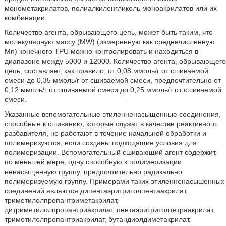
монометакрилатов, полиалкиленгликоль моноакрилатов или их
комбинации.
Количество агента, обрывающего цепь, может быть таким, что
молекулярную массу (MW) (измеренную как среднечисленную
Mn) конечного TPU можно контролировать и находиться в
диапазоне между 5000 и 12000. Количество агента, обрывающего
цепь, составляет, как правило, от 0,08 ммоль/г от сшиваемой
смеси до 0,35 ммоль/г от сшиваемой смеси, предпочтительно от
0,12 ммоль/г от сшиваемой смеси до 0,25 ммоль/г от сшиваемой
смеси.
Указанные вспомогательные этиленненасыщенные соединения,
способные к сшиванию, которые служат в качестве реактивного
разбавителя, не работают в течение начальной обработки и
полимеризуются, если созданы подходящие условия для
полимеризации. Вспомогательный сшивающий агент содержит,
по меньшей мере, одну способную к полимеризации
ненасыщенную группу, предпочтительно радикально
полимеризуемую группу. Примерами таких этиленненасышенных
соединений являются дипентаэритритолпентаакрилат,
триметилолпропантриметакрилат,
дитриметилолпропантриакрилат, пентаэритритолтетраакрилат,
триметилолпропантриакрилат, бутандиолдиметакрилат,