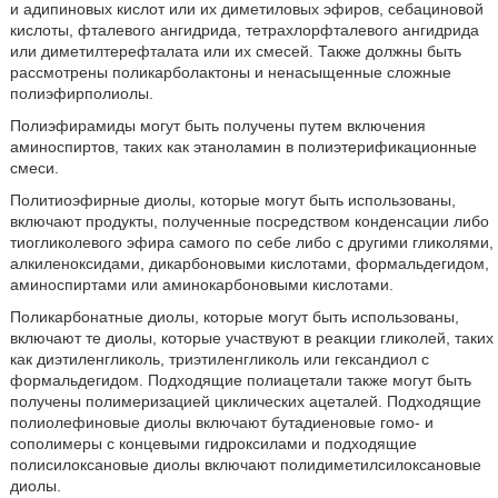
и адипиновых кислот или их диметиловых эфиров, себациновой
кислоты, фталевого ангидрида, тетрахлорфталевого ангидрида
или диметилтерефталата или их смесей. Также должны быть
рассмотрены поликарболактоны и ненасыщенные сложные
полиэфирполиолы.
Полиэфирамиды могут быть получены путем включения
аминоспиртов, таких как этаноламин в полиэтерификационные
смеси.
Политиоэфирные диолы, которые могут быть использованы,
включают продукты, полученные посредством конденсации либо
тиогликолевого эфира самого по себе либо с другими гликолями,
алкиленоксидами, дикарбоновыми кислотами, формальдегидом,
аминоспиртами или аминокарбоновыми кислотами.
Поликарбонатные диолы, которые могут быть использованы,
включают те диолы, которые участвуют в реакции гликолей, таких
как диэтиленгликоль, триэтиленгликоль или гександиол с
формальдегидом. Подходящие полиацетали также могут быть
получены полимеризацией циклических ацеталей. Подходящие
полиолефиновые диолы включают бутадиеновые гомо- и
сополимеры с концевыми гидроксилами и подходящие
полисилоксановые диолы включают полидиметилсилоксановые
диолы.