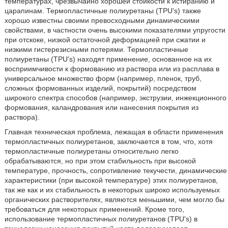
температурах, чрезвычайно хорошей стойкости к истиранию и
царапинам. Термопластичные полиуретаны (TPU's) также
хорошо известны своими превосходными динамическими
свойствами, в частности очень высокими показателями упругости
при отскоке, низкой остаточной деформацией при сжатии и
низкими гистерезисными потерями. Термопластичные
полиуретаны (TPU's) находят применение, основанное на их
восприимчивости к формованию из раствора или из расплава в
универсальное множество форм (например, пленок, труб,
сложных формованных изделий, покрытий) посредством
широкого спектра способов (например, экструзии, инжекционного
формования, каландрования или нанесения покрытия из
раствора).
Главная техническая проблема, лежащая в области применения
термопластичных полиуретанов, заключается в том, что, хотя
термопластичные полиуретаны относительно легко
обрабатываются, но при этом стабильность при высокой
температуре, прочность, сопротивление текучести, динамические
характеристики (при высокой температуре) этих полиуретанов,
так же как и их стабильность в некоторых широко используемых
органических растворителях, являются меньшими, чем могло бы
требоваться для некоторых применений. Кроме того,
использование термопластичных полиуретанов (TPU's) в