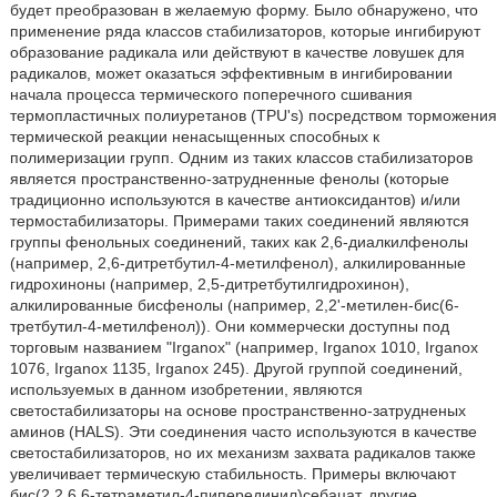
будет преобразован в желаемую форму. Было обнаружено, что
применение ряда классов стабилизаторов, которые ингибируют
образование радикала или действуют в качестве ловушек для
радикалов, может оказаться эффективным в ингибировании
начала процесса термического поперечного сшивания
термопластичных полиуретанов (TPU's) посредством торможения
термической реакции ненасыщенных способных к
полимеризации групп. Одним из таких классов стабилизаторов
является пространственно-затрудненные фенолы (которые
традиционно используются в качестве антиоксидантов) и/или
термостабилизаторы. Примерами таких соединений являются
группы фенольных соединений, таких как 2,6-диалкилфенолы
(например, 2,6-дитретбутил-4-метилфенол), алкилированные
гидрохиноны (например, 2,5-дитретбутилгидрохинон),
алкилированные бисфенолы (например, 2,2'-метилен-бис(6-
третбутил-4-метилфенол)). Они коммерчески доступны под
торговым названием "Irganox" (например, Irganox 1010, Irganox
1076, Irganox 1135, Irganox 245). Другой группой соединений,
используемых в данном изобретении, являются
светостабилизаторы на основе пространственно-затрудненых
аминов (HALS). Эти соединения часто используются в качестве
светостабилизаторов, но их механизм захвата радикалов также
увеличивает термическую стабильность. Примеры включают
бис(2,2,6,6-тетраметил-4-пиперединил)себацат, другие