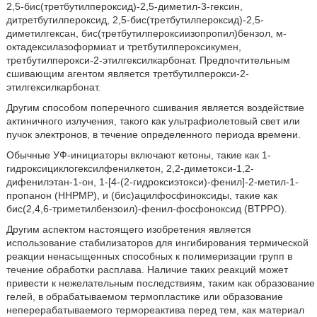
2,5-бис(третбутилпероксид)-2,5-диметил-3-гексин,
дитретбутилпероксид, 2,5-бис(третбутилпероксид)-2,5-
диметилгексан, бис(третбутилпероксиизопропил)бензол, м-
октадексилазоформиат и третбутилпероксикумен,
третбутилперокси-2-этилгексилкарбонат. Предпочтительным
сшивающим агентом является третбутилперокси-2-
этилгексилкарбонат.
Другим способом поперечного сшивания является воздействие
актиничного излучения, такого как ультрафиолетовый свет или
пучок электронов, в течение определенного периода времени.
Обычные УФ-инициаторы включают кетоны, такие как 1-
гидроксициклогексилфенилкетон, 2,2-диметокси-1,2-
дифенилэтан-1-он, 1-[4-(2-гидроксиэтокси)-фенил]-2-метил-1-
пропанон (HHPMP), и (бис)ацилфосфиноксиды, такие как
бис(2,4,6-триметилбензоил)-фенил-фосфоноксид (BTPPO).
Другим аспектом настоящего изобретения является
использование стабилизаторов для ингибирования термической
реакции ненасыщенных способных к полимеризации групп в
течение обработки расплава. Наличие таких реакций может
привести к нежелательным последствиям, таким как образование
гелей, в обрабатываемом термопластике или образование
неперерабатываемого термореактива перед тем, как материал