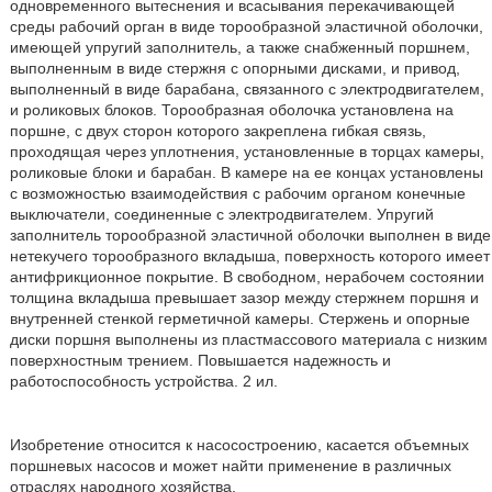
одновременного вытеснения и всасывания перекачивающей
среды рабочий орган в виде торообразной эластичной оболочки,
имеющей упругий заполнитель, а также снабженный поршнем,
выполненным в виде стержня с опорными дисками, и привод,
выполненный в виде барабана, связанного с электродвигателем,
и роликовых блоков. Торообразная оболочка установлена на
поршне, с двух сторон которого закреплена гибкая связь,
проходящая через уплотнения, установленные в торцах камеры,
роликовые блоки и барабан. В камере на ее концах установлены
с возможностью взаимодействия с рабочим органом конечные
выключатели, соединенные с электродвигателем. Упругий
заполнитель торообразной эластичной оболочки выполнен в виде
нетекучего торообразного вкладыша, поверхность которого имеет
антифрикционное покрытие. В свободном, нерабочем состоянии
толщина вкладыша превышает зазор между стержнем поршня и
внутренней стенкой герметичной камеры. Стержень и опорные
диски поршня выполнены из пластмассового материала с низким
поверхностным трением. Повышается надежность и
работоспособность устройства. 2 ил.
Изобретение относится к насосостроению, касается объемных
поршневых насосов и может найти применение в различных
отраслях народного хозяйства.