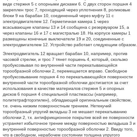
виде стержня 5 с опорными дисками 6. С двух сторон поршня 4
закреплен трос 7, проходящий через уплотнения 8, роликовые
блоки 9 на барабан 10, соединенный через муфту 11 с
электродвигателем 12. Герметичная камера 1 через
всасывающие клапаны 13 и 14 сообщена с резервуаром 15, а
через клапаны 16 и 17 с магистралью 18. На корпусе камеры 1
размещены конечные выключатели 19 и 20, соединенные с
электродвигателем 12. Устройство работает следующим образом.
Электродвигатель 12 вращает барабан 10, например, против
часовой стрелки, и трос 7 тянет поршень 4, который, скользко
пробуксовывая по внутренней части перекатывающейся
торообразной оболочки 2, перемещается вправо. Свободное
пробуксовывание поршня 4 по перекатывающейся поверхности
внутренней части торообразной оболочки достигается за счет
использования в качестве материалов стержня 5 и опорных
дисков 6 поршня 4 специальной пластмассы (например,
политетрафторэтилен), обладающей оригинальным свойством,
т.е. очень низким поверхностным трением. Нетекучий
торообразный упругий вкладыш 3 не мешает перекатыванию
оболочки 2, т.к. антифрикционное покрытие всей ее поверхности
устраняет избыточное трение между поверхностью вкладыша 3 и
внутренней поверхностью торообразной оболочки 2. Ввиду того,
что в свободном, нерабочем состоянии толщина упругого