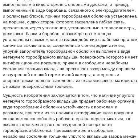
выполненным в виде стержня с опорными дисками, и привод,
выполненный в виде барабана, связанного с электродвигателем,
и роликовых блоков, причем торообразная оболочка установлена
на поршне, с двух сторон которого закреплена гибкая связь,
проходящая через уплотнения, установленные в торцах камеры,
роликовые блоки и барабан, а в камере на ее концах
установлены с возможностью взаимодействия с рабочим органом
конечные выключатели, соединенные с электродвигателем,
упругий заполнитель торообразной оболочки выполнен в виде
нетекучего торообразного вкладыша, поверхность которого имеет
антифрикционное покрытие, причем в свободном нерабочем
состоянии толщина вкладыша превышает зазор между поршнем
и внутренней стенкой герметичной камеры, а стержень и
опорные диски поршня выполнены из пластмассового материала
с низким поверхностным трением.
Сущность изобретения заключается в том, что наличие упругого
нетекучего торообразного вкладыша придает рабочему органу в
виде торообразной оболочки устойчивость к проколам и
разрывам, при этом из-за наличия антифрикционного покрытия
сохраняется способность рабочего органа перекатываться, т.к.
вкладыш проскальзывает по внутренней поверхности
торообразной оболочки. Превышение же в свободном,
нерабочем состоянии толщины упругого вкладыша зазора между