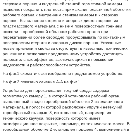
стержнем поршня и внутренней стенкой герметичной камеры
позволяет сохранить плотность примыкания эластичной оболочки
рабочего органа к внутренним стенкам камеры и к стержню
поршня. Выполнение стержня и опорных дисков поршня из
пластмассового материала с низким поверхностным трением
позволит торообразной оболочке рабочего органа при
перекатывании более свободно пробуксовывать по контактным
поверхностям стержня и опорных дисков поршня. Указанные
новые признаки и свойства отсутствуют в известных технических
решениях и позволяют предложенному устройству достигнуть
положительных эффектов, заключающихся в повышении
надежности и работоспособности устройства.
На фиг.1 схематически изображено предлагаемое устройство.
На фиг.2 показано сечение А-А на фиг.1.
Устройство для перекачивания текучей среды содержит
герметичную камеру 1, в которой установлен рабочий орган,
выполненный в виде торообразной оболочки 2 из эластичного
материала, в полости которой расположен упругий нетекучий
торообразный вкладыш 3, изготовленный, например, из
технического каучука, поверхность которого имеет
антифрикционное покрытие, например, из технического масла. В
торообразной оболочке 2 установлен поршень 4, выполненный в