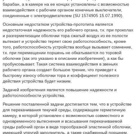
барабан, а в камере на ее концах установлены с возможностью
взаимодействия с рабочим органом конечные выключатели,
соединенные с электродвигателем (SU 1574905 15.07.1990).
Основным недостатком устройства-прототипа является
недостаточная надежность его рабочего органа, т.к. при проколах
и разгерметизации оболочки тора сжатый воздух из ее полости
вытекает и устройство теряет свою работоспособность, кроме
того, работоспособность устройства вообще вызывает сомнение,
т.к. при перемещении поршень не обкатывается по торовой
оболочке (как это указано в описании изобретения), а как бы
пробуксовывает. Такая система взаимодействия в звеньях
рабочего органа создает большое трение, что приведет к
быстрому износу оболочки тора и коэффициент полезного
действия устройства будет низким.
Задачей изобретения является повышение надежности и
работоспособности устройства.
Решение поставленной задачи достигается тем, что в устройстве
для перекачивания текучей среды, содержащем герметичную
камеру, в которой установлен с возможностью совместного и
одновременного вытеснения и всасывания перекачиваемой
среды рабочий орган в виде торообразной эластичной оболочки,
имеющей упругий заполнитель, а также снабженный поршнем,