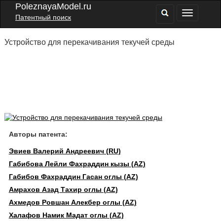
PoleznayaModel.ru
Патентный поиск
Устройство для перекачивания текучей среды
Авторы патента:
Эвиев Валерий Андреевич (RU)
Габибова Лейли Фахраддин кызы (AZ)
Габибов Фахраддин Гасан оглы (AZ)
Амрахов Азад Тахир оглы (AZ)
Ахмедов Ровшан Алекбер оглы (AZ)
Халафов Намик Мадат оглы (AZ)