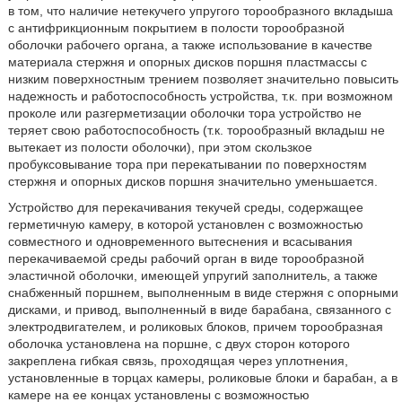
в том, что наличие нетекучего упругого торообразного вкладыша
с антифрикционным покрытием в полости торообразной
оболочки рабочего органа, а также использование в качестве
материала стержня и опорных дисков поршня пластмассы с
низким поверхностным трением позволяет значительно повысить
надежность и работоспособность устройства, т.к. при возможном
проколе или разгерметизации оболочки тора устройство не
теряет свою работоспособность (т.к. торообразный вкладыш не
вытекает из полости оболочки), при этом скользкое
пробуксовывание тора при перекатывании по поверхностям
стержня и опорных дисков поршня значительно уменьшается.
Устройство для перекачивания текучей среды, содержащее
герметичную камеру, в которой установлен с возможностью
совместного и одновременного вытеснения и всасывания
перекачиваемой среды рабочий орган в виде торообразной
эластичной оболочки, имеющей упругий заполнитель, а также
снабженный поршнем, выполненным в виде стержня с опорными
дисками, и привод, выполненный в виде барабана, связанного с
электродвигателем, и роликовых блоков, причем торообразная
оболочка установлена на поршне, с двух сторон которого
закреплена гибкая связь, проходящая через уплотнения,
установленные в торцах камеры, роликовые блоки и барабан, а в
камере на ее концах установлены с возможностью