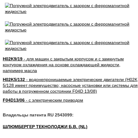
H02K9/19
- для машин с закрытым корпусом и с замкнутым
контуром охлаждения на основе охлаждающей жидкости,
например масла
H02K5/132
- водонепроницаемые электрические двигатели (H02K
5/128 имеет преимущество; насосные установки или системы для
работы в погруженном состоянии F04D 13/08)
F04D13/06
- с электрическим приводом
Владельцы патента RU 2543099:
ШЛЮМБЕРГЕР ТЕКНОЛОДЖИ Б.В. (NL)