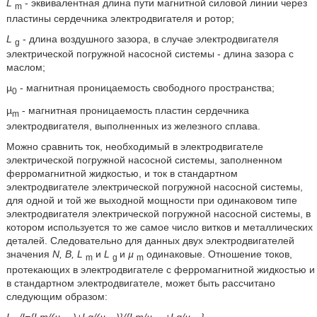
L
- эквивалентная длина пути магнитной силовой линии через
m
пластины сердечника электродвигателя и ротор;
L
- длина воздушного зазора, в случае электродвигателя
g
электрической погружной насосной системы - длина зазора с
маслом;
µ
- магнитная проницаемость свободного пространства;
0
µ
- магнитная проницаемость пластин сердечника
m
электродвигателя, выполненных из железного сплава.
Можно сравнить ток, необходимый в электродвигателе
электрической погружной насосной системы, заполненном
ферромагнитной жидкостью, и ток в стандартном
электродвигателе электрической погружной насосной системы,
для одной и той же выходной мощности при одинаковом типе
электродвигателя электрической погружной насосной системы, в
котором используется то же самое число витков и металлических
деталей. Следовательно для данных двух электродвигателей
значения
N, B, L
и
L
и
µ
одинаковые. Отношение токов,
m
g
m
протекающих в электродвигателе с ферромагнитной жидкостью и
в стандартном электродвигателе, может быть рассчитано
следующим образом:
I
/I={Lm/(µ
)+Lg/(µ
)}/{Lm/µ
+Lg/µ
}