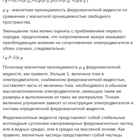
ff
m
0
m
0
µ
- магнитная проницаемость ферромагнитной жидкости по
ff
сравнению с магнитной проницаемостью свободного
пространства.
Уменьшение тока можно оценить с приближением первого
порядка, предположив, что сопротивление зазора оказывает
преобладающее влияние на сопротивление электродвигателя в
обоих случаях, следовательно:
I
/I~1/µ
ff
ff
Поскольку магнитная проницаемость
µ
ферромагнитной
ff
жидкости, как правило, больше 1, величина тока в
электродвигателе, снабженном ферромагнитной жидкостью,
составляет часть от величины тока, необходимого в обычном
маслонаполненном электродвигателе, имеющем такие же
размеры и выполненном из таких же материалов. Точная
величина улучшения зависит от конструкции электродвигателя и
состава определенной ферромагнитной жидкости.
Ферромагнитные жидкости представляют собой стабильные
коллоидные суспензии наноразмерных ферромагнитных частиц
или в водных средах, или в средах на масляной основе. Как
правило, магнитные частицы представляют собой частицы