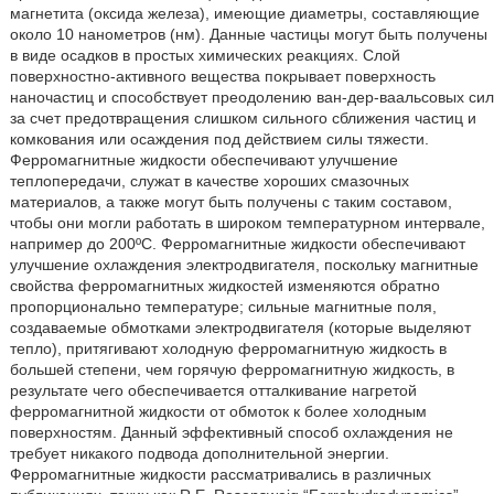
магнетита (оксида железа), имеющие диаметры, составляющие
около 10 нанометров (нм). Данные частицы могут быть получены
в виде осадков в простых химических реакциях. Слой
поверхностно-активного вещества покрывает поверхность
наночастиц и способствует преодолению ван-дер-ваальсовых сил
за счет предотвращения слишком сильного сближения частиц и
комкования или осаждения под действием силы тяжести.
Ферромагнитные жидкости обеспечивают улучшение
теплопередачи, служат в качестве хороших смазочных
материалов, а также могут быть получены с таким составом,
чтобы они могли работать в широком температурном интервале,
например до 200ºС. Ферромагнитные жидкости обеспечивают
улучшение охлаждения электродвигателя, поскольку магнитные
свойства ферромагнитных жидкостей изменяются обратно
пропорционально температуре; сильные магнитные поля,
создаваемые обмотками электродвигателя (которые выделяют
тепло), притягивают холодную ферромагнитную жидкость в
большей степени, чем горячую ферромагнитную жидкость, в
результате чего обеспечивается отталкивание нагретой
ферромагнитной жидкости от обмоток к более холодным
поверхностям. Данный эффективный способ охлаждения не
требует никакого подвода дополнительной энергии.
Ферромагнитные жидкости рассматривались в различных