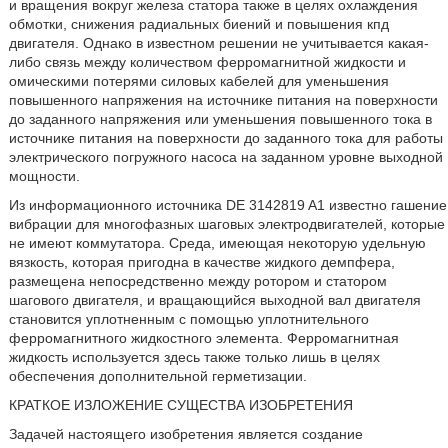
и вращения вокруг железа статора также в целях охлаждения
обмотки, снижения радиальных биений и повышения кпд
двигателя. Однако в известном решении не учитывается какая-
либо связь между количеством ферромагнитной жидкости и
омическими потерями силовых кабелей для уменьшения
повышенного напряжения на источнике питания на поверхности
до заданного напряжения или уменьшения повышенного тока в
источнике питания на поверхности до заданного тока для работы
электрического погружного насоса на заданном уровне выходной
мощности.
Из информационного источника DE 3142819 A1 известно гашение
вибрации для многофазных шаговых электродвигателей, которые
не имеют коммутатора. Среда, имеющая некоторую удельную
вязкость, которая пригодна в качестве жидкого демпфера,
размещена непосредственно между ротором и статором
шагового двигателя, и вращающийся выходной вал двигателя
становится уплотненным с помощью уплотнительного
ферромагнитного жидкостного элемента. Ферромагнитная
жидкость используется здесь также только лишь в целях
обеспечения дополнительной герметизации.
КРАТКОЕ ИЗЛОЖЕНИЕ СУЩЕСТВА ИЗОБРЕТЕНИЯ
Задачей настоящего изобретения является создание