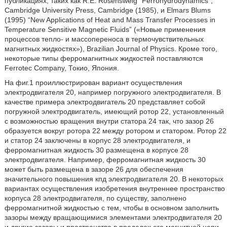
публикациях, таких как R.E. Rosensweig “Ferrohydrodynamics”,
Cambridge University Press, Cambridge (1985), и Elmars Blums
(1995) “New Applications of Heat and Mass Transfer Processes in
Temperature Sensitive Magnetic Fluids” («Новые применения
процессов тепло- и массопереноса в термочувствительных
магнитных жидкостях»), Brazilian Journal of Physics. Кроме того,
некоторые типы ферромагнитных жидкостей поставляются
Ferrotec Company, Токио, Япония.
На фиг.1 проиллюстрирован вариант осуществления
электродвигателя 20, например погружного электродвигателя. В
качестве примера электродвигатель 20 представляет собой
погружной электродвигатель, имеющий ротор 22, установленный
с возможностью вращения внутри статора 24 так, что зазор 26
образуется вокруг ротора 22 между ротором и статором. Ротор 22
и статор 24 заключены в корпус 28 электродвигателя, и
ферромагнитная жидкость 30 размещена в корпусе 28
электродвигателя. Например, ферромагнитная жидкость 30
может быть размещена в зазоре 26 для обеспечения
значительного повышения кпд электродвигателя 20. В некоторых
вариантах осуществления изобретения внутреннее пространство
корпуса 28 электродвигателя, по существу, заполнено
ферромагнитной жидкостью с тем, чтобы в основном заполнить
зазоры между вращающимися элементами электродвигателя 20
и другие зазоры и пространства в пределах его магнитной цепи.