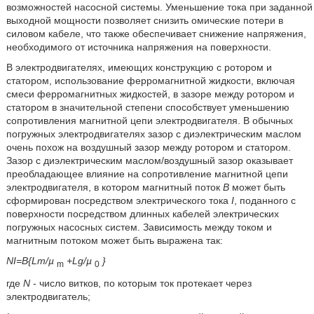
возможностей насосной системы. Уменьшение тока при заданной
выходной мощности позволяет снизить омические потери в
силовом кабеле, что также обеспечивает снижение напряжения,
необходимого от источника напряжения на поверхности.
В электродвигателях, имеющих конструкцию с ротором и
статором, использование ферромагнитной жидкости, включая
смеси ферромагнитных жидкостей, в зазоре между ротором и
статором в значительной степени способствует уменьшению
сопротивления магнитной цепи электродвигателя. В обычных
погружных электродвигателях зазор с диэлектрическим маслом
очень похож на воздушный зазор между ротором и статором.
Зазор с диэлектрическим маслом/воздушный зазор оказывает
преобладающее влияние на сопротивление магнитной цепи
электродвигателя, в котором магнитный поток
B
может быть
сформирован посредством электрического тока
I
, поданного с
поверхности посредством длинных кабелей электрических
погружных насосных систем. Зависимость между током и
магнитным потоком может быть выражена так:
NI=B{Lm/µ
+Lg/µ
}
m
0
где
N
- число витков, по которым ток протекает через
электродвигатель;