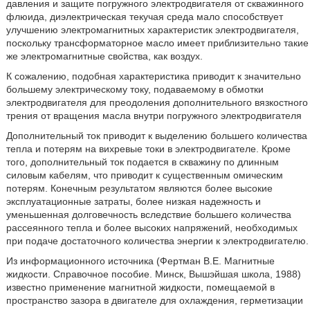
давления и защите погружного электродвигателя от скважинного
флюида, диэлектрическая текучая среда мало способствует
улучшению электромагнитных характеристик электродвигателя,
поскольку трансформаторное масло имеет приблизительно такие
же электромагнитные свойства, как воздух.
К сожалению, подобная характеристика приводит к значительно
большему электрическому току, подаваемому в обмотки
электродвигателя для преодоления дополнительного вязкостного
трения от вращения масла внутри погружного электродвигателя
Дополнительный ток приводит к выделению большего количества
тепла и потерям на вихревые токи в электродвигателе. Кроме
того, дополнительный ток подается в скважину по длинным
силовым кабелям, что приводит к существенным омическим
потерям. Конечным результатом являются более высокие
эксплуатационные затраты, более низкая надежность и
уменьшенная долговечность вследствие большего количества
рассеянного тепла и более высоких напряжений, необходимых
при подаче достаточного количества энергии к электродвигателю.
Из информационного источника (Фертман В.Е. Магнитные
жидкости. Справочное пособие. Минск, Вышэйшая школа, 1988)
известно применение магнитной жидкости, помещаемой в
пространство зазора в двигателе для охлаждения, герметизации