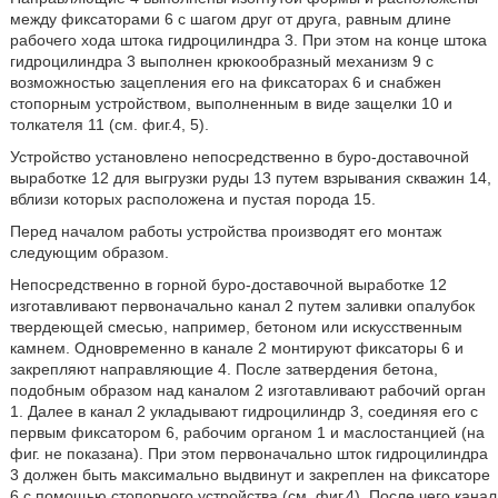
между фиксаторами 6 с шагом друг от друга, равным длине
рабочего хода штока гидроцилиндра 3. При этом на конце штока
гидроцилиндра 3 выполнен крюкообразный механизм 9 с
возможностью зацепления его на фиксаторах 6 и снабжен
стопорным устройством, выполненным в виде защелки 10 и
толкателя 11 (см. фиг.4, 5).
Устройство установлено непосредственно в буро-доставочной
выработке 12 для выгрузки руды 13 путем взрывания скважин 14,
вблизи которых расположена и пустая порода 15.
Перед началом работы устройства производят его монтаж
следующим образом.
Непосредственно в горной буро-доставочной выработке 12
изготавливают первоначально канал 2 путем заливки опалубок
твердеющей смесью, например, бетоном или искусственным
камнем. Одновременно в канале 2 монтируют фиксаторы 6 и
закрепляют направляющие 4. После затвердения бетона,
подобным образом над каналом 2 изготавливают рабочий орган
1. Далее в канал 2 укладывают гидроцилиндр 3, соединяя его с
первым фиксатором 6, рабочим органом 1 и маслостанцией (на
фиг. не показана). При этом первоначально шток гидроцилиндра
3 должен быть максимально выдвинут и закреплен на фиксаторе
6 с помощью стопорного устройства (см. фиг.4). После чего канал