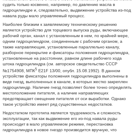
судить только косвенно, например, по давлению масла в
гидроцилиндре и, следовательно, выдвижение устройства из-под
навала руды мало управляемый процесс.
Наиболее близким к заявляемому техническому решению
является устройство для торцевого выпуска руды, включающее
рабочий орган, канал с установленным в нем, по крайней мере,
одним гидроцилиндром, соединенным с рабочим органом, а
также направляющие, установленные параллельно каналу,
разборное перекрытие и фиксаторы положения гидроцилиндра,
установленные на расстоянии, равном длине рабочего хода
штока гидроцилиндра (см. авторское свидетельство СССР
5
№1754908, МПК
E21F 13/00, опубл. 15.08.1992). В данном
устройстве фиксаторы положения гидроцилиндра выполнены в
виде гнезд, выполненных в канале, в которых жестко закреплен
гидроцилиндр. Наличие гнезд позволяет более точно определять
местоположение питателя, а наличие направляющих
предотвращает смещение питателя от оси выработки. Однако
такое устройство имеет ряд существенных недостатков.
Недостатком прототипа является трудоемкость и сложность
эксплуатации, так как выдвижение его из-под навала руды
происходит в мало управляемом режиме, перестановка
гидроцилиндра в новое гнездо производится вручную, что