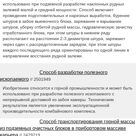
использовано при подземной разработке наклонных рудных
залежей малой и средней мощности. Способ включает
проведение подготовительных и нарезных выработок, бурение
шпуров в забое выемочного блока, заряжание и взрывание
шпуров, уборку отбитой рудной массы, гидравлическую зачистку
отработанного блока, при этом шпуры в нижнем ряду
располагают на расстоянии 2-3 диаметров шпура, заряжают
через один с рассредоточенным зарядом, при этом шпуры
каждого последующего ряда ориентированы по одной линии в
направлении восстания рудной залежи.
Способ разработки полезного
ископаемого
// 2501949
Изобретение относится к горной промышленности и может быть
использовано при разработке полезного ископаемого с
непрерывной доставкой из забоя камеры. Техническим
результатом является увеличение эксплуатационной
производительности комбайнового комплекса.
Способ транспортирования горной массы
из подземных очистных блоков в прибортовом массиве
карьера
// 2479719