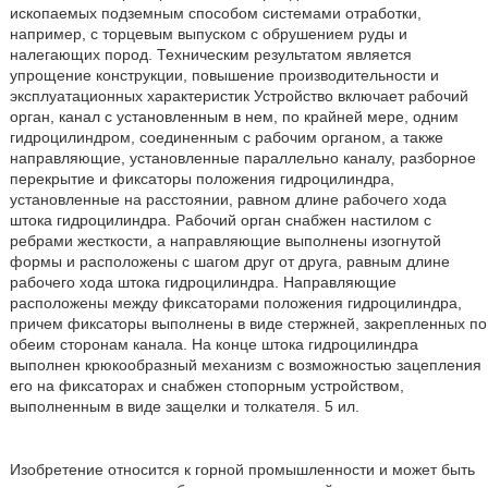
ископаемых подземным способом системами отработки,
например, с торцевым выпуском с обрушением руды и
налегающих пород. Техническим результатом является
упрощение конструкции, повышение производительности и
эксплуатационных характеристик Устройство включает рабочий
орган, канал с установленным в нем, по крайней мере, одним
гидроцилиндром, соединенным с рабочим органом, а также
направляющие, установленные параллельно каналу, разборное
перекрытие и фиксаторы положения гидроцилиндра,
установленные на расстоянии, равном длине рабочего хода
штока гидроцилиндра. Рабочий орган снабжен настилом с
ребрами жесткости, а направляющие выполнены изогнутой
формы и расположены с шагом друг от друга, равным длине
рабочего хода штока гидроцилиндра. Направляющие
расположены между фиксаторами положения гидроцилиндра,
причем фиксаторы выполнены в виде стержней, закрепленных по
обеим сторонам канала. На конце штока гидроцилиндра
выполнен крюкообразный механизм с возможностью зацепления
его на фиксаторах и снабжен стопорным устройством,
выполненным в виде защелки и толкателя. 5 ил.
Изобретение относится к горной промышленности и может быть