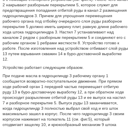
2 накрывают разборным перекрытием 5, которое служит для
предотвращения попадания отбитой руды в канал 2 размещения
гидроцилиндров 3. Причем для упрощения перемещения
рабочего органа под отбойку очередного слоя руды разборное
перекрытие 5 должно иметь ширину плит, равную длине рабочего
хода штока гидроцилиндра 3. Настил 7 устанавливают над
каналом 2 рядом с разборным перекрытием 5 и соединяют его с
рабочим органом 1 ребрами жесткости 8. Устройство готово к
работе. После изготовления над устройством отбивают слой руды
13 путем взрывания скважин 14 в буро-доставочной выработке
12.
Устройство работает следующим образом.
При подаче масла в гидроцилиндр 3 рабочему органу 1
сообщается возвратно-поступательное движение. При прямом
ходе рабочий орган 1 передней частью перемещает отбитую
руду 13 в буро-доставочную выработку 12, а при обратном ходе
происходит разрыхление отбитой руды 13 и ее выпуск на настил
7 и разборное перекрытие 5. Выпуск руды 13 заканчивается,
когда гидроцилиндр 3 полностью выбрал свой ход и его шток
максимально зашел в корпус. После чего гидроцилиндр 3 своим
корпусом нажимает на толкатель 11 (см. фиг.5), который
отодвигает защелку 10, и крюкообразный механизм 9 штока