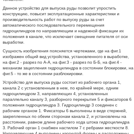
Данное устройство для выпуска руды позволит упростить
конструкцию, повысит эксплуатационные характеристики и
производительность работ по выпуску руды за счет
автоматического последовательного перемещения
гидроцилиндров по направляющим и надежной фиксации их
положения в канале, что исключает смещение питателя от оси
выработки.
Сущность изобретения поясняется чертежами, где на фиг.1
изображен общий вид устройства, установленного в выработке,
на фиг.2 - разрез по А-А, на фиг.3 - разрез по Б-Б, на фиг.4 -
механизм зацепления гидроцилиндра в состоянии блокировки, на
фиг.5 - то же в состоянии разблокировки.
Устройство для выпуска руды состоит из рабочего органа 1,
канала 2 с установленным в нем, по крайней мере, одним
гидроцилиндром 3, направляющих 4, установленных
параллельно каналу 3, разборного перекрытия 5 и фиксаторов 6
положения гидроцилиндра 3. Гидроцилиндр 3 соединен с
рабочим органом 1. Фиксаторы 6 выполнены в виде стержней,
закрепленных по обеим сторонам канала 2, и установлены на
расстоянии, равном длине рабочего хода штока гидроцилиндра
3. Рабочий орган 1 снабжен настилом 7 с ребрами жесткости 8.
Направляющие 4 выполнены изогнутой формы и расположены