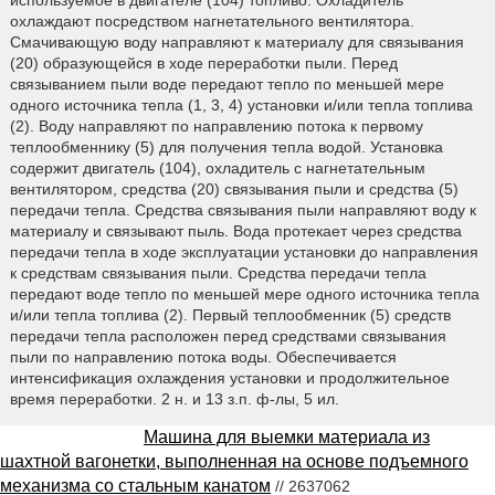
используемое в двигателе (104) топливо. Охладитель
охлаждают посредством нагнетательного вентилятора.
Смачивающую воду направляют к материалу для связывания
(20) образующейся в ходе переработки пыли. Перед
связыванием пыли воде передают тепло по меньшей мере
одного источника тепла (1, 3, 4) установки и/или тепла топлива
(2). Воду направляют по направлению потока к первому
теплообменнику (5) для получения тепла водой. Установка
содержит двигатель (104), охладитель с нагнетательным
вентилятором, средства (20) связывания пыли и средства (5)
передачи тепла. Средства связывания пыли направляют воду к
материалу и связывают пыль. Вода протекает через средства
передачи тепла в ходе эксплуатации установки до направления
к средствам связывания пыли. Средства передачи тепла
передают воде тепло по меньшей мере одного источника тепла
и/или тепла топлива (2). Первый теплообменник (5) средств
передачи тепла расположен перед средствами связывания
пыли по направлению потока воды. Обеспечивается
интенсификация охлаждения установки и продолжительное
время переработки. 2 н. и 13 з.п. ф-лы, 5 ил.
Машина для выемки материала из
шахтной вагонетки, выполненная на основе подъемного
механизма со стальным канатом
// 2637062