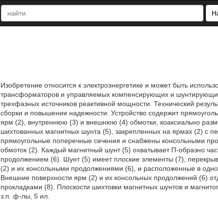
Н
Изобретение относится к электроэнергетике и может быть использ
трансформаторов и управляемых компенсирующих и шунтирующих 
трехфазных источников реактивной мощности. Технический резуль
сборки и повышении надежности. Устройство содержит прямоуголь
ярм (2), внутреннюю (3) и внешнюю (4) обмотки, коаксиально раз
шихтованных магнитных шунта (5), закрепленных на ярмах (2) с пе
прямоугольные поперечные сечения и снабжены консольными пр
обмоток (2). Каждый магнитный шунт (5) охватывает П-образно час
продолжением (6). Шунт (5) имеет плоские элементы (7), перекры
(2) и их консольными продолжениями (6), и расположенные в одно
Внешние поверхности ярм (2) и их консольных продолжений (6) от
прокладками (8). Плоскости шихтовки магнитных шунтов и магнитоп
з.п. ф-лы, 5 ил.