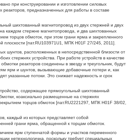
овано при конструировании и изготовлении силовых
реакторов, предназначенных для работы в составе
ьный шихтованный магнитопровод из двух стержней и двух
на каждом стержне магнитопровода, и два шихтованных
ием торцов обмоток, при этом грани ярма и закрепленного
й плоскости [пат.RU103971U1, МПК H01F 27/245, 2011].
ых шунтов, расположенных в непосредственной близости от
оих стержнях устройства. При работе устройств в качестве
обмотки реакторов соединены в звезду и треугольник, будут
тям ярм и шунтов, вызывающие добавочные потери и, как
дят указанные потоки. Это снижает надежность и срок
устройство, содержащее прямоугольный шихтованный
бмотки, коаксиально размещенные на стержнях
рекрытием торцов обмоток [пат.RU2221297, МПК H01F 38/02,
ов, каждый из которых представляет собой
ренней грани ярма, обращенной к торцам обмоток.
аличием ярм ступенчатой формы и участков переменного
кции нетехнологична, поскольку требует специальных