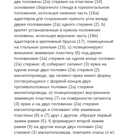
две половины (2а) стержня на пластине (14)
основания сборочного стенда в горизонтальном
положении, используя нижнюю часть (16а)
адаптеров для сохранения нужного угла между
двумя половинами (2а) одного стержня (2); b)
крепят установленные в нужное положение
половины, используя верхнюю часть (16b)
адаптеров и крепежный брусок (17), помещенный
на стальные шпильки (15); с) позиционируют
внешнюю зажимную пластину (6) под двумя
половинами (2а) стержня на одном конце половин
(2а) стержня; d) собирают сегмент (3) ярма на
одном конце двух половин (2а) стержня (2)
магнитопровода, где сегмент ярма имеет форму,
согласующуюся с формой концов двух
противоположных половин (2а) стержня
магнитопровода; е) позиционируют внутреннюю
зажимную пластину (7) на поверхности сегмента
(3) ярма и на двух половинах (2а) стержня
магнитопровода и стягивают обе зажимные
пластины (6) и (7) друг с другом, образуя первый
зажим рамки (5); f) формируют второй зажим
рамки (5) на другом конце двух половин (2а)
стержня (2) магнитопровода, повторяя этапы с)-е);