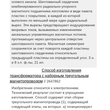
осевого канала. Шихтованный сердечник
комбинированного радиально-упорного
магнитного подшипника изготовлен в виде пакета
пластин с покрытием, в каждой из которой
выполнен по меньшей мере один радиальный
вырез. Эти вырезы предотвращают индуцирование
вихревых токов, вызываемых изменениями
аксиальных управляющих магнитных потоков,
протекающих через центральное отверстие
шихтованного пакета. Магнитная симметрия
сохраняется за счет поворота каждой пластины
шихтованного сердечника относительно
предыдущей пластины на определенный угол. 3 н.
и 8 з.п. ф-лы, 21 ил.
Способ изготовления
трансформатора с наборным треугольным
магнитопроводом
// 2647862
Изобретение относится к электротехнике.
Технический результат состоит в упрощении
изготовления. Способ содержит этап сборки
треугольного магнитопровода (1), содержащий
следующий этапы, на которых: а) позиционируют