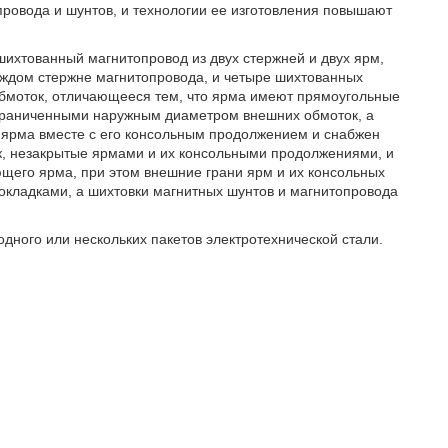
провода и шунтов, и технологии ее изготовления повышают
ихтованный магнитопровод из двух стержней и двух ярм,
ждом стержне магнитопровода, и четыре шихтованных
обмоток, отличающееся тем, что ярма имеют прямоугольные
граниченными наружным диаметром внешних обмоток, а
 ярма вместе с его консольным продолжением и снабжен
к, незакрытые ярмами и их консольными продолжениями, и
ющего ярма, при этом внешние грани ярм и их консольных
окладками, а шихтовки магнитных шунтов и магнитопровода
одного или нескольких пакетов электротехнической стали.